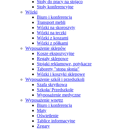
Stoły do pracy na stojąco
Stoły konferencyjne
Wózki
Biuro i konferencja
Transport mebli
Wózki na skoroszyty
Wózki na teczki
Wózki z koszami
Wózki z półkami
Wyposażenie sklepów
Kosze ekspozycyjne
Regały sklepowe
Stojaki reklamowe, potykacze
Taborety "stopa słonia"
Wózki i koszyki sklepowe
Wyposażenie szkół i przedszkoli
Szafa skrytkowa
Szkoła/ Przedszkole
Wyposażenie medyczne
Wyposażenie wnętrz
Biuro i konferencja
Maty
Oświetlenie
Tablice informacyjne
Zegary