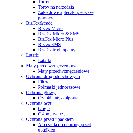
Torby
Torby na narzędzia
Zakładowe apteczki pierwszej
pomocy
BizTex&trade
Biztex Micro
BizTex Micro & SMS
BizTex Micro Plus
Biztex SMS
BizTex trudnopalny
Latarki
Latarki
Maty przeciwzmęczeniowe
Maty przeciwzmęczeniowe
Ochrona dróg oddechowych
Filtry
Półmaski jednorazowe
Ochrona głowy
Czapki antyskalpowe
Ochrona oczu
Gogle
Osłony twarzy
Ochrona przed upadkiem
Akcesoria do ochrony przed
upadkiem