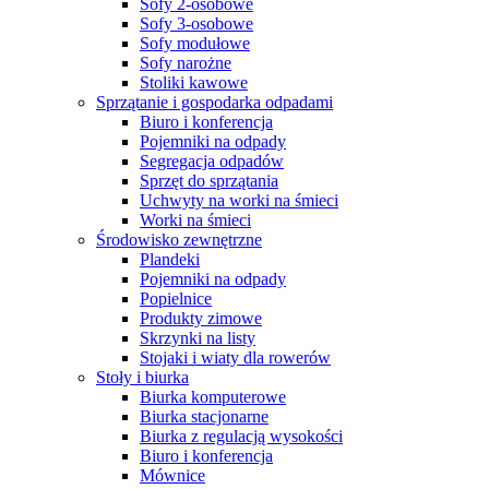
Sofy 2-osobowe
Sofy 3-osobowe
Sofy modułowe
Sofy narożne
Stoliki kawowe
Sprzątanie i gospodarka odpadami
Biuro i konferencja
Pojemniki na odpady
Segregacja odpadów
Sprzęt do sprzątania
Uchwyty na worki na śmieci
Worki na śmieci
Środowisko zewnętrzne
Plandeki
Pojemniki na odpady
Popielnice
Produkty zimowe
Skrzynki na listy
Stojaki i wiaty dla rowerów
Stoły i biurka
Biurka komputerowe
Biurka stacjonarne
Biurka z regulacją wysokości
Biuro i konferencja
Mównice