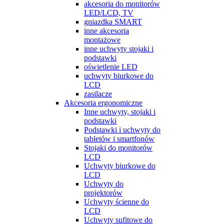
akcesoria do monitorów
LED/LCD, TV
gniazdka SMART
inne akcesoria
montażowe
inne uchwyty stojaki i
podstawki
oświetlenie LED
uchwyty biurkowe do
LCD
zasilacze
Akcesoria ergonomiczne
Inne uchwyty, stojaki i
podstawki
Podstawki i uchwyty do
tabletów i smartfonów
Stojaki do monitorów
LCD
Uchwyty biurkowe do
LCD
Uchwyty do
projektorów
Uchwyty ścienne do
LCD
Uchwyty sufitowe do