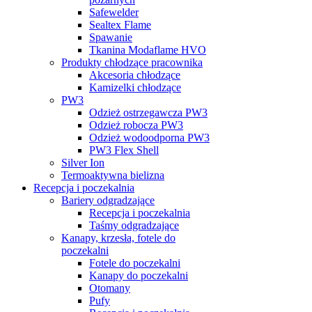
Safewelder
Sealtex Flame
Spawanie
Tkanina Modaflame HVO
Produkty chłodzące pracownika
Akcesoria chłodzące
Kamizelki chłodzące
PW3
Odzież ostrzegawcza PW3
Odzież robocza PW3
Odzież wodoodporna PW3
PW3 Flex Shell
Silver Ion
Termoaktywna bielizna
Recepcja i poczekalnia
Bariery odgradzające
Recepcja i poczekalnia
Taśmy odgradzające
Kanapy, krzesła, fotele do
poczekalni
Fotele do poczekalni
Kanapy do poczekalni
Otomany
Pufy