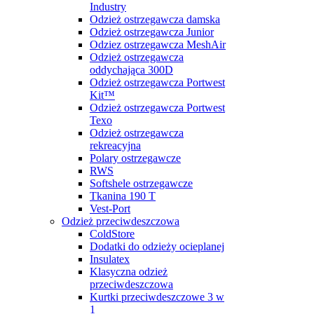
Industry
Odzież ostrzegawcza damska
Odzież ostrzegawcza Junior
Odziez ostrzegawcza MeshAir
Odzież ostrzegawcza
oddychająca 300D
Odzież ostrzegawcza Portwest
Kit™
Odzież ostrzegawcza Portwest
Texo
Odzież ostrzegawcza
rekreacyjna
Polary ostrzegawcze
RWS
Softshele ostrzegawcze
Tkanina 190 T
Vest-Port
Odzież przeciwdeszczowa
ColdStore
Dodatki do odzieży ocieplanej
Insulatex
Klasyczna odzież
przeciwdeszczowa
Kurtki przeciwdeszczowe 3 w
1