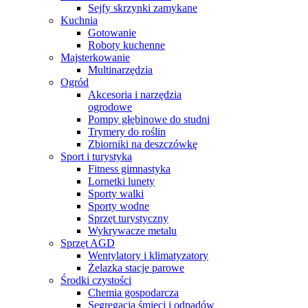
Sejfy skrzynki zamykane
Kuchnia
Gotowanie
Roboty kuchenne
Majsterkowanie
Multinarzędzia
Ogród
Akcesoria i narzędzia
ogrodowe
Pompy głębinowe do studni
Trymery do roślin
Zbiorniki na deszczówkę
Sport i turystyka
Fitness gimnastyka
Lornetki lunety
Sporty walki
Sporty wodne
Sprzęt turystyczny
Wykrywacze metalu
Sprzęt AGD
Wentylatory i klimatyzatory
Żelazka stacje parowe
Środki czystości
Chemia gospodarcza
Segregacja śmieci i odpadów