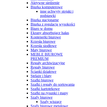
Aktywne siedzenie
Biurka komputerowe
inne uchwyty stojaki i
podstawki
Biurka stacjonarne
Biurka z regulacją wysokości
Biuro w domu
Ekrany absorbujące hałas
Kontenerki biurowe
Krzesła biurowe
Krzesła siodłowe
Maty biurowe
MEBLE BIUROWE
PREMIUM
Regały archiwizacyjne
Regały biurowe
Ścianki działowe
Stelaże i blaty
Szafki biurowe
Szafki i regały do sortowania
Szafki kartotekowe
Szafki na rysunki i mapy
Szafy biurowe
Szafy wiszące
Szafy biurowe metalowe