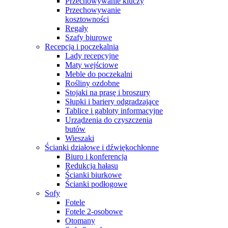
Przechowywanie kluczy
Przechowywanie
kosztowności
Regały
Szafy biurowe
Recepcja i poczekalnia
Lady recepcyjne
Maty wejściowe
Meble do poczekalni
Rośliny ozdobne
Stojaki na prasę i broszury
Słupki i bariery odgradzające
Tablice i gabloty informacyjne
Urządzenia do czyszczenia
butów
Wieszaki
Ścianki działowe i dźwiękochłonne
Biuro i konferencja
Redukcja hałasu
Ścianki biurkowe
Ścianki podłogowe
Sofy
Fotele
Fotele 2-osobowe
Otomany