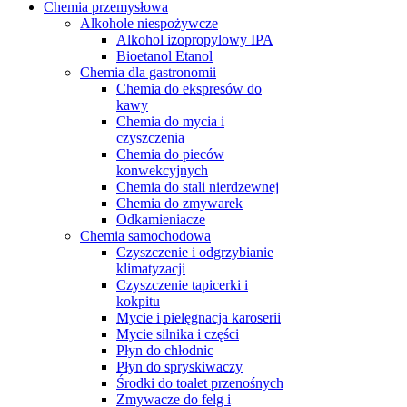
Chemia przemysłowa
Alkohole niespożywcze
Alkohol izopropylowy IPA
Bioetanol Etanol
Chemia dla gastronomii
Chemia do ekspresów do
kawy
Chemia do mycia i
czyszczenia
Chemia do pieców
konwekcyjnych
Chemia do stali nierdzewnej
Chemia do zmywarek
Odkamieniacze
Chemia samochodowa
Czyszczenie i odgrzybianie
klimatyzacji
Czyszczenie tapicerki i
kokpitu
Mycie i pielęgnacja karoserii
Mycie silnika i części
Płyn do chłodnic
Płyn do spryskiwaczy
Środki do toalet przenośnych
Zmywacze do felg i