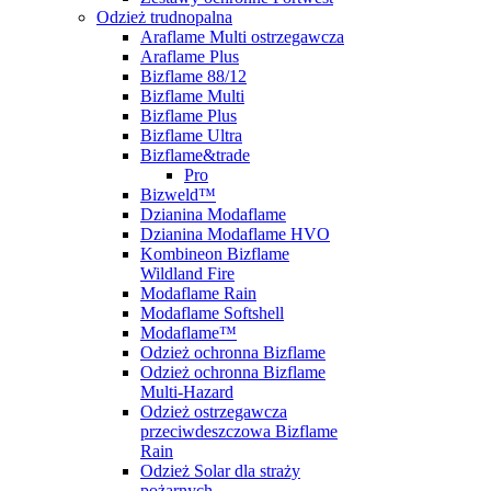
Odzież trudnopalna
Araflame Multi ostrzegawcza
Araflame Plus
Bizflame 88/12
Bizflame Multi
Bizflame Plus
Bizflame Ultra
Bizflame&trade
Pro
Bizweld™
Dzianina Modaflame
Dzianina Modaflame HVO
Kombineon Bizflame
Wildland Fire
Modaflame Rain
Modaflame Softshell
Modaflame™
Odzież ochronna Bizflame
Odzież ochronna Bizflame
Multi-Hazard
Odzież ostrzegawcza
przeciwdeszczowa Bizflame
Rain
Odzież Solar dla straży
pożarnych