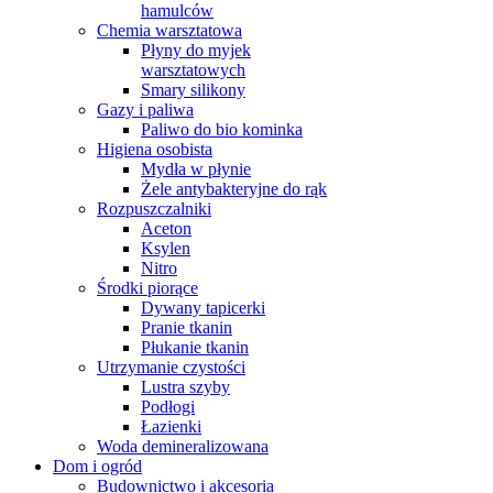
hamulców
Chemia warsztatowa
Płyny do myjek
warsztatowych
Smary silikony
Gazy i paliwa
Paliwo do bio kominka
Higiena osobista
Mydła w płynie
Żele antybakteryjne do rąk
Rozpuszczalniki
Aceton
Ksylen
Nitro
Środki piorące
Dywany tapicerki
Pranie tkanin
Płukanie tkanin
Utrzymanie czystości
Lustra szyby
Podłogi
Łazienki
Woda demineralizowana
Dom i ogród
Budownictwo i akcesoria