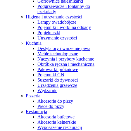
Gofrownice naleśnikarki
Podgrzewacze i fontanny do
czekolady
Higiena i utrzymanie czystości
Lampy owadobójcze
Pojemniki i worki na odpady
Popielniczki
Utrzymanie czystości
Kuchnia
Destylatory i warzelnie piwa
Meble technologiczne
Naczynia i przybory kuchenne
Obróbka ręczna i mechaniczna
Pakowarki próżniowe
Pojemniki GN
Suszarki do żywności
Urządzenia grzewcze
Wędzarnie
Pizzeria
Akcesoria do pizzy
Piece do pizzy
Restauracja
Akcesoria bufetowe
Akcesoria kelnerskie
Wyposażenie restauracji