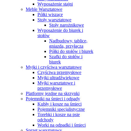
Wyposażenie stajni
Meble Warsztatowe
Półki wiszące
Stoły warsztatowe
Stoły narożnikowe
Wyposażenie do biurek i
stołów
Nadbudowy, tablice,
gniazda, przyłącza
Półki do stołów i biurek
Szafki do stołów i
biurek
Myjki i czyściwa warsztatowe
Czyściwa przemysłowe
Myjki ultradźwiękowe
Myjki warsztatowe i
przemysłowe
Platformy jezdne na skrzynki
Pojemniki na śmieci i odpady
Kubły i kosze na śmieci
Pojemniki specjalistyczne
Torebki i kosze na psie
odchody
Worki na odpadki i śmieci
Sprzęt warsztatowy