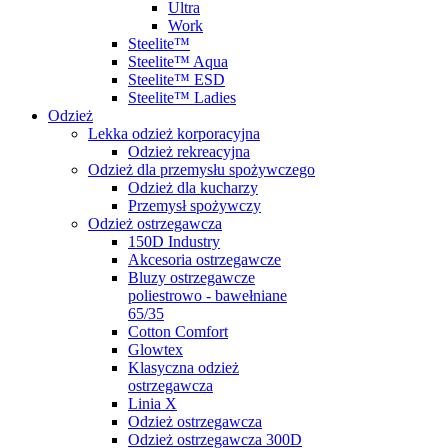
Ultra
Work
Steelite™
Steelite™ Aqua
Steelite™ ESD
Steelite™ Ladies
Odzież
Lekka odzież korporacyjna
Odzież rekreacyjna
Odzież dla przemysłu spożywczego
Odzież dla kucharzy
Przemysł spożywczy
Odzież ostrzegawcza
150D Industry
Akcesoria ostrzegawcze
Bluzy ostrzegawcze
poliestrowo - bawełniane
65/35
Cotton Comfort
Glowtex
Klasyczna odzież
ostrzegawcza
Linia X
Odzież ostrzegawcza
Odzież ostrzegawcza 300D