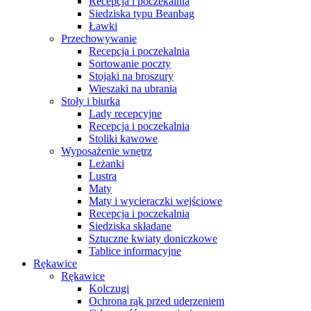
Recepcja i poczekalnia
Siedziska typu Beanbag
Ławki
Przechowywanie
Recepcja i poczekalnia
Sortowanie poczty
Stojaki na broszury
Wieszaki na ubrania
Stoły i biurka
Lady recepcyjne
Recepcja i poczekalnia
Stoliki kawowe
Wyposażenie wnętrz
Leżanki
Lustra
Maty
Maty i wycieraczki wejściowe
Recepcja i poczekalnia
Siedziska składane
Sztuczne kwiaty doniczkowe
Tablice informacyjne
Rękawice
Rękawice
Kolczugi
Ochrona rąk przed uderzeniem