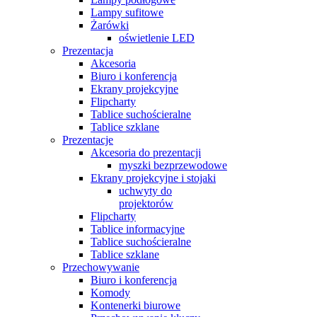
Lampy sufitowe
Żarówki
oświetlenie LED
Prezentacja
Akcesoria
Biuro i konferencja
Ekrany projekcyjne
Flipcharty
Tablice suchościeralne
Tablice szklane
Prezentacje
Akcesoria do prezentacji
myszki bezprzewodowe
Ekrany projekcyjne i stojaki
uchwyty do
projektorów
Flipcharty
Tablice informacyjne
Tablice suchościeralne
Tablice szklane
Przechowywanie
Biuro i konferencja
Komody
Kontenerki biurowe