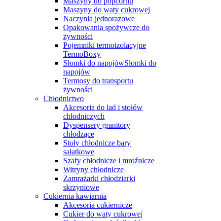
Maszyny do popcornu
Maszyny do waty cukrowej
Naczynia jednorazowe
Opakowania spożywcze do
żywności
Pojemniki termoizolacyjne
TermoBoxy
Słomki do napojówSłomki do
napojów
Termosy do transportu
żywności
Chłodnictwo
Akcesoria do lad i stołów
chłodniczych
Dyspensery granitory
chłodzące
Stoły chłodnicze bary
sałatkowe
Szafy chłodnicze i mroźnicze
Witryny chłodnicze
Zamrażarki chłodziarki
skrzyniowe
Cukiernia kawiarnia
Akcesoria cukiernicze
Cukier do waty cukrowej