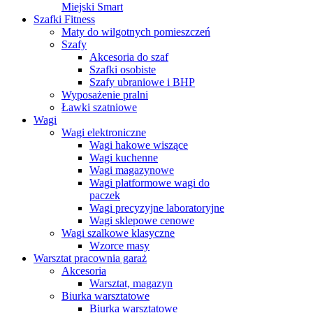
Miejski Smart
Szafki Fitness
Maty do wilgotnych pomieszczeń
Szafy
Akcesoria do szaf
Szafki osobiste
Szafy ubraniowe i BHP
Wyposażenie pralni
Ławki szatniowe
Wagi
Wagi elektroniczne
Wagi hakowe wiszące
Wagi kuchenne
Wagi magazynowe
Wagi platformowe wagi do
paczek
Wagi precyzyjne laboratoryjne
Wagi sklepowe cenowe
Wagi szalkowe klasyczne
Wzorce masy
Warsztat pracownia garaż
Akcesoria
Warsztat, magazyn
Biurka warsztatowe
Biurka warsztatowe