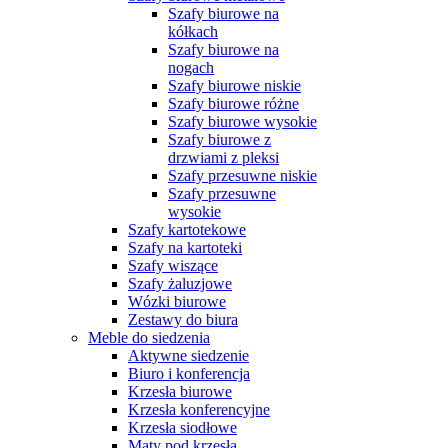
Szafy biurowe na
kółkach
Szafy biurowe na
nogach
Szafy biurowe niskie
Szafy biurowe różne
Szafy biurowe wysokie
Szafy biurowe z
drzwiami z pleksi
Szafy przesuwne niskie
Szafy przesuwne
wysokie
Szafy kartotekowe
Szafy na kartoteki
Szafy wiszące
Szafy żaluzjowe
Wózki biurowe
Zestawy do biura
Meble do siedzenia
Aktywne siedzenie
Biuro i konferencja
Krzesła biurowe
Krzesła konferencyjne
Krzesła siodłowe
Maty pod krzesła