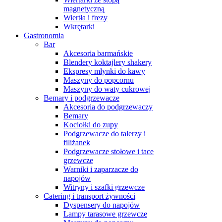
magnetyczną
Wiertła i frezy
Wkrętarki
Gastronomia
Bar
Akcesoria barmańskie
Blendery koktajlery shakery
Ekspresy młynki do kawy
Maszyny do popcornu
Maszyny do waty cukrowej
Bemary i podgrzewacze
Akcesoria do podgrzewaczy
Bemary
Kociołki do zupy
Podgrzewacze do talerzy i
filiżanek
Podgrzewacze stołowe i tace
grzewcze
Warniki i zaparzacze do
napojów
Witryny i szafki grzewcze
Catering i transport żywności
Dyspensery do napojów
Lampy tarasowe grzewcze