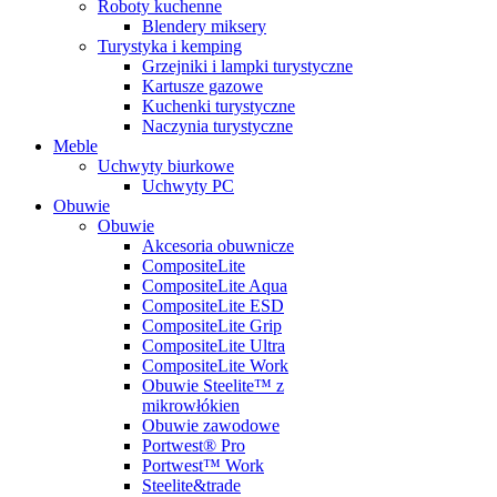
Roboty kuchenne
Blendery miksery
Turystyka i kemping
Grzejniki i lampki turystyczne
Kartusze gazowe
Kuchenki turystyczne
Naczynia turystyczne
Meble
Uchwyty biurkowe
Uchwyty PC
Obuwie
Obuwie
Akcesoria obuwnicze
CompositeLite
CompositeLite Aqua
CompositeLite ESD
CompositeLite Grip
CompositeLite Ultra
CompositeLite Work
Obuwie Steelite™ z
mikrowłókien
Obuwie zawodowe
Portwest® Pro
Portwest™ Work
Steelite&trade