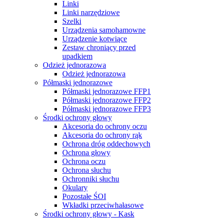
Linki
Linki narzędziowe
Szelki
Urządzenia samohamowne
Urządzenie kotwiące
Zestaw chroniący przed
upadkiem
Odzież jednorazowa
Odzież jednorazowa
Półmaski jednorazowe
Półmaski jednorazowe FFP1
Półmaski jednorazowe FFP2
Półmaski jednorazowe FFP3
Środki ochrony głowy
Akcesoria do ochrony oczu
Akcesoria do ochrony rąk
Ochrona dróg oddechowych
Ochrona głowy
Ochrona oczu
Ochrona słuchu
Ochronniki słuchu
Okulary
Pozostałe ŚOI
Wkładki przeciwhałasowe
Środki ochrony głowy - Kask