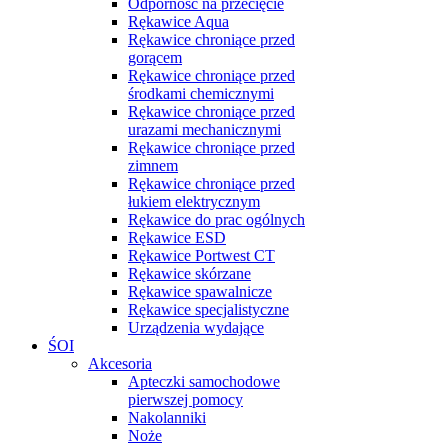
Odporność na przecięcie
Rękawice Aqua
Rękawice chroniące przed
gorącem
Rękawice chroniące przed
środkami chemicznymi
Rękawice chroniące przed
urazami mechanicznymi
Rękawice chroniące przed
zimnem
Rękawice chroniące przed
łukiem elektrycznym
Rękawice do prac ogólnych
Rękawice ESD
Rękawice Portwest CT
Rękawice skórzane
Rękawice spawalnicze
Rękawice specjalistyczne
Urządzenia wydające
ŚOI
Akcesoria
Apteczki samochodowe
pierwszej pomocy
Nakolanniki
Noże