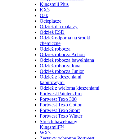
Kingsmill Plus
KX3
Oak
Ocieplacze
Odzież dla malarzy
Odzież ESD
Odzież odporna na środki
chemiczne
Odzież robocza
Odzież robocza Action
Odzież robocza bawełniana
Odzież robocza Iona
Odzież robocza Junior
Odzież z kieszeniami
kaburowymi
Odzież z wieloma kieszeniami
Portwest Painters Pro
Portwest Texo 300
Portwest Texo Cotton
Portwest Texo Sport
Portwest Texo Winter
Stretch bawełniany
Kingsmill™
WX3
Zestawy ochronne Portwest