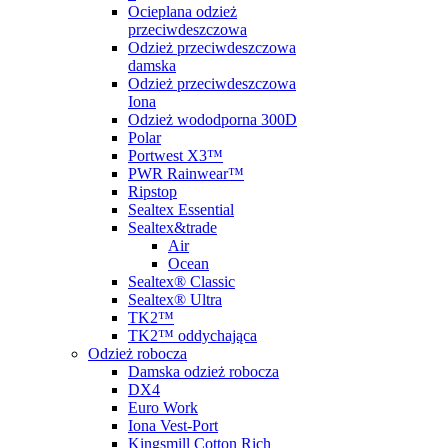
Ocieplana odzież
przeciwdeszczowa
Odzież przeciwdeszczowa
damska
Odzież przeciwdeszczowa
Iona
Odzież wododporna 300D
Polar
Portwest X3™
PWR Rainwear™
Ripstop
Sealtex Essential
Sealtex&trade
Air
Ocean
Sealtex® Classic
Sealtex® Ultra
TK2™
TK2™ oddychająca
Odzież robocza
Damska odzież robocza
DX4
Euro Work
Iona Vest-Port
Kingsmill Cotton Rich