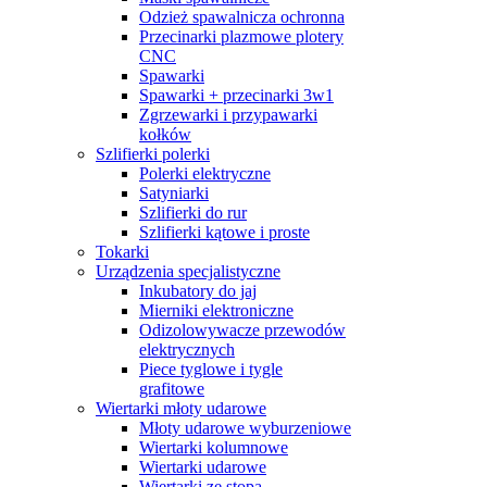
Odzież spawalnicza ochronna
Przecinarki plazmowe plotery
CNC
Spawarki
Spawarki + przecinarki 3w1
Zgrzewarki i przypawarki
kołków
Szlifierki polerki
Polerki elektryczne
Satyniarki
Szlifierki do rur
Szlifierki kątowe i proste
Tokarki
Urządzenia specjalistyczne
Inkubatory do jaj
Mierniki elektroniczne
Odizolowywacze przewodów
elektrycznych
Piece tyglowe i tygle
grafitowe
Wiertarki młoty udarowe
Młoty udarowe wyburzeniowe
Wiertarki kolumnowe
Wiertarki udarowe
Wiertarki ze stopą