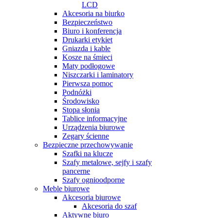
LCD
Akcesoria na biurko
Bezpieczeństwo
Biuro i konferencja
Drukarki etykiet
Gniazda i kable
Kosze na śmieci
Maty podłogowe
Niszczarki i laminatory
Pierwsza pomoc
Podnóżki
Środowisko
Stopa słonia
Tablice informacyjne
Urządzenia biurowe
Zegary ścienne
Bezpieczne przechowywanie
Szafki na klucze
Szafy metalowe, sejfy i szafy
pancerne
Szafy ognioodporne
Meble biurowe
Akcesoria biurowe
Akcesoria do szaf
Aktywne biuro