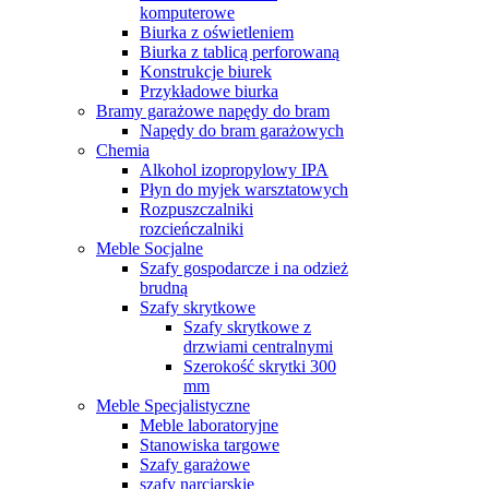
komputerowe
Biurka z oświetleniem
Biurka z tablicą perforowaną
Konstrukcje biurek
Przykładowe biurka
Bramy garażowe napędy do bram
Napędy do bram garażowych
Chemia
Alkohol izopropylowy IPA
Płyn do myjek warsztatowych
Rozpuszczalniki
rozcieńczalniki
Meble Socjalne
Szafy gospodarcze i na odzież
brudną
Szafy skrytkowe
Szafy skrytkowe z
drzwiami centralnymi
Szerokość skrytki 300
mm
Meble Specjalistyczne
Meble laboratoryjne
Stanowiska targowe
Szafy garażowe
szafy narciarskie