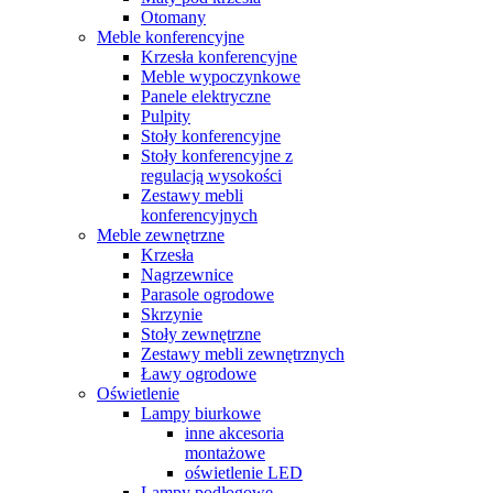
Otomany
Meble konferencyjne
Krzesła konferencyjne
Meble wypoczynkowe
Panele elektryczne
Pulpity
Stoły konferencyjne
Stoły konferencyjne z
regulacją wysokości
Zestawy mebli
konferencyjnych
Meble zewnętrzne
Krzesła
Nagrzewnice
Parasole ogrodowe
Skrzynie
Stoły zewnętrzne
Zestawy mebli zewnętrznych
Ławy ogrodowe
Oświetlenie
Lampy biurkowe
inne akcesoria
montażowe
oświetlenie LED
Lampy podłogowe