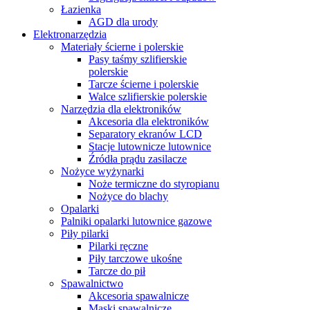
Łazienka
AGD dla urody
Elektronarzędzia
Materiały ścierne i polerskie
Pasy taśmy szlifierskie
polerskie
Tarcze ścierne i polerskie
Walce szlifierskie polerskie
Narzędzia dla elektroników
Akcesoria dla elektroników
Separatory ekranów LCD
Stacje lutownicze lutownice
Źródła prądu zasilacze
Nożyce wyżynarki
Noże termiczne do styropianu
Nożyce do blachy
Opalarki
Palniki opalarki lutownice gazowe
Piły pilarki
Pilarki ręczne
Piły tarczowe ukośne
Tarcze do pił
Spawalnictwo
Akcesoria spawalnicze
Maski spawalnicze