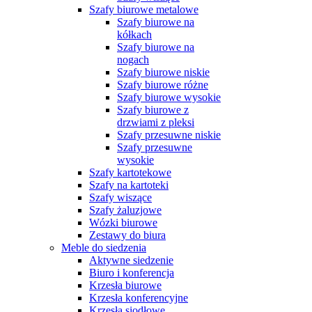
Szafy biurowe metalowe
Szafy biurowe na
kółkach
Szafy biurowe na
nogach
Szafy biurowe niskie
Szafy biurowe różne
Szafy biurowe wysokie
Szafy biurowe z
drzwiami z pleksi
Szafy przesuwne niskie
Szafy przesuwne
wysokie
Szafy kartotekowe
Szafy na kartoteki
Szafy wiszące
Szafy żaluzjowe
Wózki biurowe
Zestawy do biura
Meble do siedzenia
Aktywne siedzenie
Biuro i konferencja
Krzesła biurowe
Krzesła konferencyjne
Krzesła siodłowe