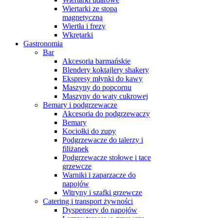
Wiertarki ze stopą
magnetyczną
Wiertła i frezy
Wkrętarki
Gastronomia
Bar
Akcesoria barmańskie
Blendery koktajlery shakery
Ekspresy młynki do kawy
Maszyny do popcornu
Maszyny do waty cukrowej
Bemary i podgrzewacze
Akcesoria do podgrzewaczy
Bemary
Kociołki do zupy
Podgrzewacze do talerzy i
filiżanek
Podgrzewacze stołowe i tace
grzewcze
Warniki i zaparzacze do
napojów
Witryny i szafki grzewcze
Catering i transport żywności
Dyspensery do napojów