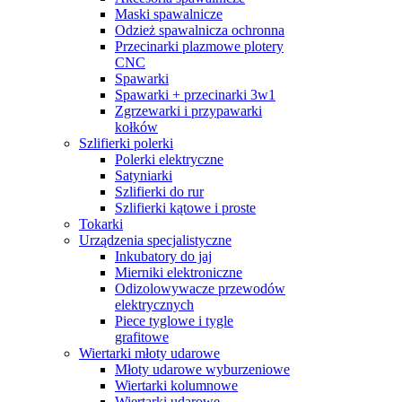
Maski spawalnicze
Odzież spawalnicza ochronna
Przecinarki plazmowe plotery
CNC
Spawarki
Spawarki + przecinarki 3w1
Zgrzewarki i przypawarki
kołków
Szlifierki polerki
Polerki elektryczne
Satyniarki
Szlifierki do rur
Szlifierki kątowe i proste
Tokarki
Urządzenia specjalistyczne
Inkubatory do jaj
Mierniki elektroniczne
Odizolowywacze przewodów
elektrycznych
Piece tyglowe i tygle
grafitowe
Wiertarki młoty udarowe
Młoty udarowe wyburzeniowe
Wiertarki kolumnowe
Wiertarki udarowe