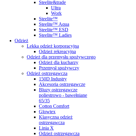
Steelite&trade
Ultra
Work
Steelite™
Steelite™ Aqua
Steelite™ ESD
Steelite™ Ladies
Odzież
Lekka odzież korporacyjna
Odzież rekreacyjna
Odzież dla przemysłu spożywczego
Odzież dla kucharzy
Przemysł spożywczy
Odzież ostrzegawcza
150D Industry
Akcesoria ostrzegawcze
Bluzy ostrzegawcze
poliestrowo - bawełniane
65/35
Cotton Comfort
Glowtex
Klasyczna odzież
ostrzegawcza
Linia X
Odzież ostrzegawcza