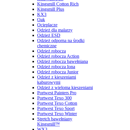
Kingsmill Cotton Rich
Kingsmill Plus
KX3
Oak
Ocieplacze
Odzież dla malarzy
Odzież ESD
Odzież odporna na środki
chemiczne
Odzież robocza
Odzież robocza Action
Odzież robocza bawełniana
Odzież robocza Iona
Odzież robocza Junior
Odzież z kieszeniami
kaburowymi
Odzież z wieloma kieszeniami
Portwest Painters Pro
Portwest Texo 300
Portwest Texo Cotton
Portwest Texo Sport
Portwest Texo Winter
Stretch bawełniany
Kingsmill™
WX3