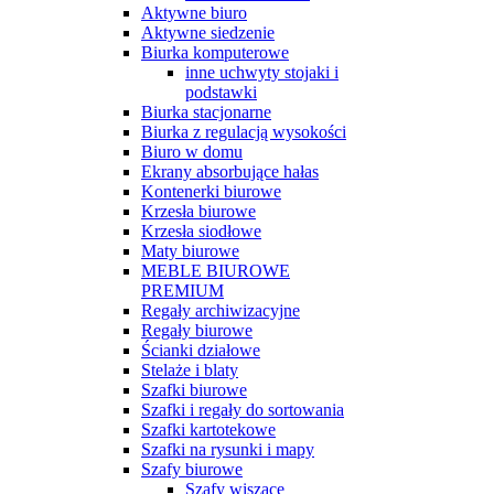
Aktywne biuro
Aktywne siedzenie
Biurka komputerowe
inne uchwyty stojaki i
podstawki
Biurka stacjonarne
Biurka z regulacją wysokości
Biuro w domu
Ekrany absorbujące hałas
Kontenerki biurowe
Krzesła biurowe
Krzesła siodłowe
Maty biurowe
MEBLE BIUROWE
PREMIUM
Regały archiwizacyjne
Regały biurowe
Ścianki działowe
Stelaże i blaty
Szafki biurowe
Szafki i regały do sortowania
Szafki kartotekowe
Szafki na rysunki i mapy
Szafy biurowe
Szafy wiszące