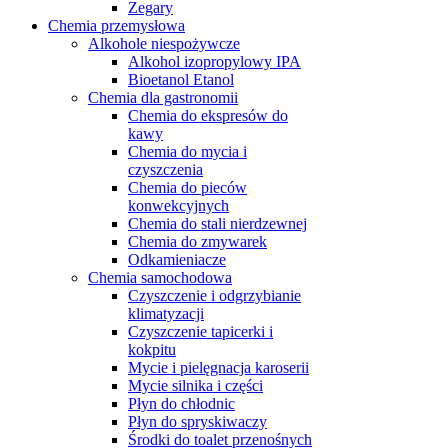
Zegary
Chemia przemysłowa
Alkohole niespożywcze
Alkohol izopropylowy IPA
Bioetanol Etanol
Chemia dla gastronomii
Chemia do ekspresów do
kawy
Chemia do mycia i
czyszczenia
Chemia do pieców
konwekcyjnych
Chemia do stali nierdzewnej
Chemia do zmywarek
Odkamieniacze
Chemia samochodowa
Czyszczenie i odgrzybianie
klimatyzacji
Czyszczenie tapicerki i
kokpitu
Mycie i pielęgnacja karoserii
Mycie silnika i części
Płyn do chłodnic
Płyn do spryskiwaczy
Środki do toalet przenośnych