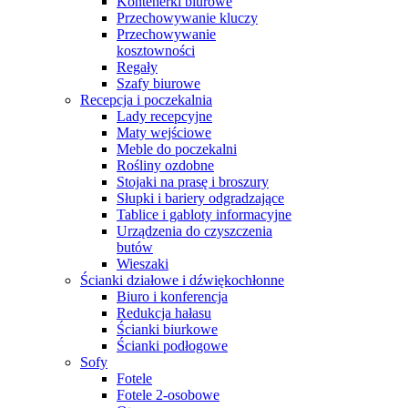
Kontenerki biurowe
Przechowywanie kluczy
Przechowywanie
kosztowności
Regały
Szafy biurowe
Recepcja i poczekalnia
Lady recepcyjne
Maty wejściowe
Meble do poczekalni
Rośliny ozdobne
Stojaki na prasę i broszury
Słupki i bariery odgradzające
Tablice i gabloty informacyjne
Urządzenia do czyszczenia
butów
Wieszaki
Ścianki działowe i dźwiękochłonne
Biuro i konferencja
Redukcja hałasu
Ścianki biurkowe
Ścianki podłogowe
Sofy
Fotele
Fotele 2-osobowe