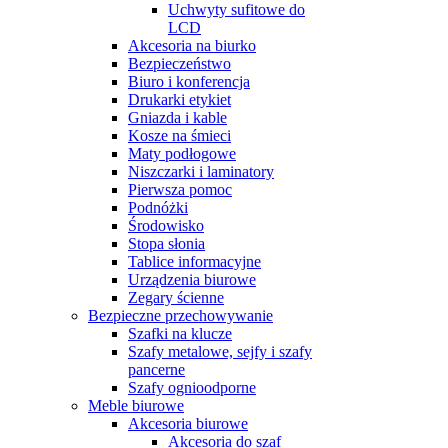
Uchwyty sufitowe do
LCD
Akcesoria na biurko
Bezpieczeństwo
Biuro i konferencja
Drukarki etykiet
Gniazda i kable
Kosze na śmieci
Maty podłogowe
Niszczarki i laminatory
Pierwsza pomoc
Podnóżki
Środowisko
Stopa słonia
Tablice informacyjne
Urządzenia biurowe
Zegary ścienne
Bezpieczne przechowywanie
Szafki na klucze
Szafy metalowe, sejfy i szafy
pancerne
Szafy ognioodporne
Meble biurowe
Akcesoria biurowe
Akcesoria do szaf