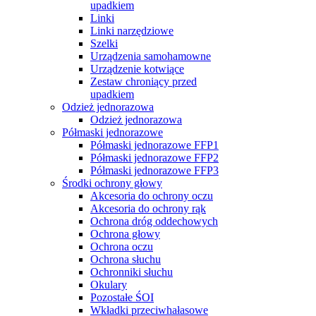
upadkiem
Linki
Linki narzędziowe
Szelki
Urządzenia samohamowne
Urządzenie kotwiące
Zestaw chroniący przed
upadkiem
Odzież jednorazowa
Odzież jednorazowa
Półmaski jednorazowe
Półmaski jednorazowe FFP1
Półmaski jednorazowe FFP2
Półmaski jednorazowe FFP3
Środki ochrony głowy
Akcesoria do ochrony oczu
Akcesoria do ochrony rąk
Ochrona dróg oddechowych
Ochrona głowy
Ochrona oczu
Ochrona słuchu
Ochronniki słuchu
Okulary
Pozostałe ŚOI
Wkładki przeciwhałasowe