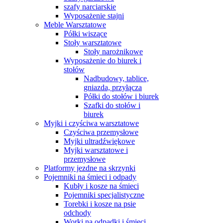
szafy narciarskie
Wyposażenie stajni
Meble Warsztatowe
Półki wiszące
Stoły warsztatowe
Stoły narożnikowe
Wyposażenie do biurek i
stołów
Nadbudowy, tablice,
gniazda, przyłącza
Półki do stołów i biurek
Szafki do stołów i
biurek
Myjki i czyściwa warsztatowe
Czyściwa przemysłowe
Myjki ultradźwiękowe
Myjki warsztatowe i
przemysłowe
Platformy jezdne na skrzynki
Pojemniki na śmieci i odpady
Kubły i kosze na śmieci
Pojemniki specjalistyczne
Torebki i kosze na psie
odchody
Worki na odpadki i śmieci