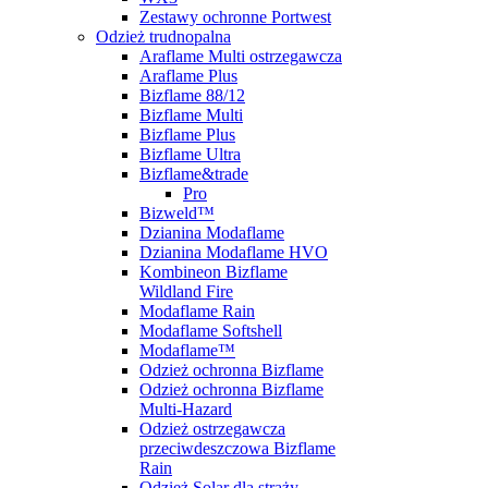
Zestawy ochronne Portwest
Odzież trudnopalna
Araflame Multi ostrzegawcza
Araflame Plus
Bizflame 88/12
Bizflame Multi
Bizflame Plus
Bizflame Ultra
Bizflame&trade
Pro
Bizweld™
Dzianina Modaflame
Dzianina Modaflame HVO
Kombineon Bizflame
Wildland Fire
Modaflame Rain
Modaflame Softshell
Modaflame™
Odzież ochronna Bizflame
Odzież ochronna Bizflame
Multi-Hazard
Odzież ostrzegawcza
przeciwdeszczowa Bizflame
Rain
Odzież Solar dla straży