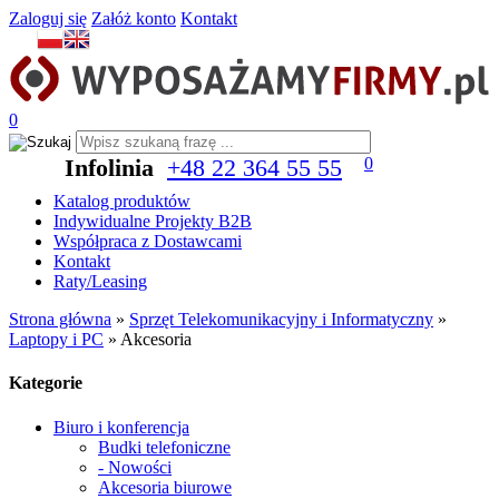
Zaloguj się
Załóż konto
Kontakt
0
Infolinia
+48 22 364 55 55
0
Katalog produktów
Indywidualne Projekty B2B
Współpraca z Dostawcami
Kontakt
Raty/Leasing
Strona główna
»
Sprzęt Telekomunikacyjny i Informatyczny
»
Laptopy i PC
»
Akcesoria
Kategorie
Biuro i konferencja
Budki telefoniczne
- Nowości
Akcesoria biurowe