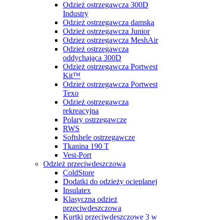
Odzież ostrzegawcza 300D
Industry
Odzież ostrzegawcza damska
Odzież ostrzegawcza Junior
Odziez ostrzegawcza MeshAir
Odzież ostrzegawcza
oddychająca 300D
Odzież ostrzegawcza Portwest
Kit™
Odzież ostrzegawcza Portwest
Texo
Odzież ostrzegawcza
rekreacyjna
Polary ostrzegawcze
RWS
Softshele ostrzegawcze
Tkanina 190 T
Vest-Port
Odzież przeciwdeszczowa
ColdStore
Dodatki do odzieży ocieplanej
Insulatex
Klasyczna odzież
przeciwdeszczowa
Kurtki przeciwdeszczowe 3 w