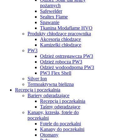
pożarnych
Safewelder
Sealtex Flame
Spawanie
Tkanina Modaflame HVO
Produkty chłodzące pracownika
Akcesoria chłodzące
Kamizelki chłodzące
PW3
Odzież ostrzegawcza PW3
Odzież robocza PW3
Odzież wodoodporna PW3
PW3 Flex Shell
Silver Ion
Termoaktywna bielizna
Recepcja i poczekalnia
Bariery odgradzające
Recepcja i poczekalnia
Taśmy odgradzające
Kanapy, krzesła, fotele do
poczekalni
Fotele do poczekalni
Kanapy do poczekalni
Otomany