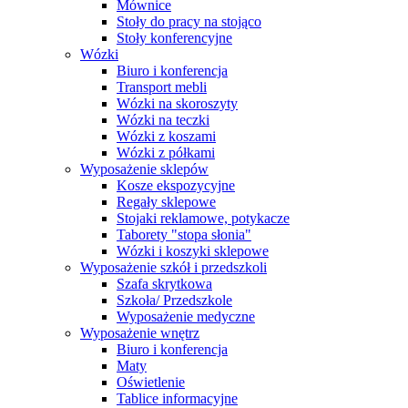
Mównice
Stoły do pracy na stojąco
Stoły konferencyjne
Wózki
Biuro i konferencja
Transport mebli
Wózki na skoroszyty
Wózki na teczki
Wózki z koszami
Wózki z półkami
Wyposażenie sklepów
Kosze ekspozycyjne
Regały sklepowe
Stojaki reklamowe, potykacze
Taborety "stopa słonia"
Wózki i koszyki sklepowe
Wyposażenie szkół i przedszkoli
Szafa skrytkowa
Szkoła/ Przedszkole
Wyposażenie medyczne
Wyposażenie wnętrz
Biuro i konferencja
Maty
Oświetlenie
Tablice informacyjne