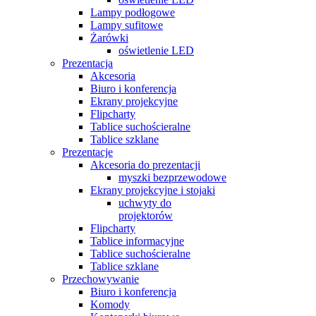
Lampy podłogowe
Lampy sufitowe
Żarówki
oświetlenie LED
Prezentacja
Akcesoria
Biuro i konferencja
Ekrany projekcyjne
Flipcharty
Tablice suchościeralne
Tablice szklane
Prezentacje
Akcesoria do prezentacji
myszki bezprzewodowe
Ekrany projekcyjne i stojaki
uchwyty do
projektorów
Flipcharty
Tablice informacyjne
Tablice suchościeralne
Tablice szklane
Przechowywanie
Biuro i konferencja
Komody