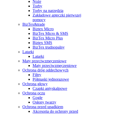
Noże
Torby
Torby na narzędzia
Zakładowe apteczki pierwszej
pomocy
BizTex&trade
Biztex Micro
BizTex Micro & SMS
BizTex Micro Plus
Biztex SMS
BizTex trudnopalny
Latarki
Latarki
Maty przeciwzmęczeniowe
Maty przeciwzmęczeniowe
Ochrona dróg oddechowych
Filtry
Półmaski jednorazowe
Ochrona głowy
Czapki antyskalpowe
Ochrona oczu
Gogle
Osłony twarzy
Ochrona przed upadkiem
Akcesoria do ochrony przed