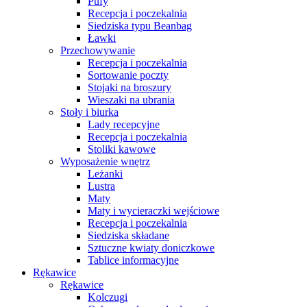
Pufy
Recepcja i poczekalnia
Siedziska typu Beanbag
Ławki
Przechowywanie
Recepcja i poczekalnia
Sortowanie poczty
Stojaki na broszury
Wieszaki na ubrania
Stoły i biurka
Lady recepcyjne
Recepcja i poczekalnia
Stoliki kawowe
Wyposażenie wnętrz
Leżanki
Lustra
Maty
Maty i wycieraczki wejściowe
Recepcja i poczekalnia
Siedziska składane
Sztuczne kwiaty doniczkowe
Tablice informacyjne
Rękawice
Rękawice
Kolczugi