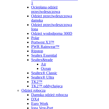
1
Ocieplana odzież
przeciwdeszczowa
Odzież przeciwdeszczowa
damska
Odzież przeciwdeszczowa
Iona
Odzież wododporna 300D
Polar
Portwest X3™
PWR Rainwear™
Ripstop
Sealtex Essential
Sealtex&trade
Air
Ocean
Sealtex® Classic
Sealtex® Ultra
TK2™
TK2™ oddychająca
Odzież robocza
Damska odzież robocza
DX4
Euro Work
Iona Vest-Port