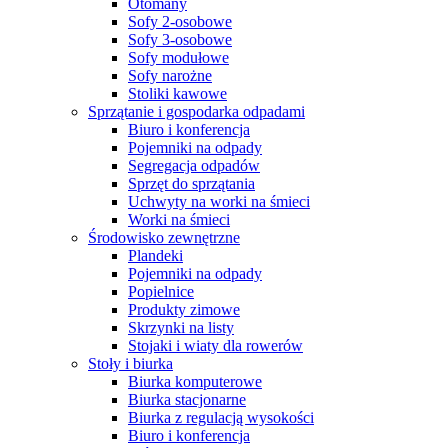
Otomany
Sofy 2-osobowe
Sofy 3-osobowe
Sofy modułowe
Sofy narożne
Stoliki kawowe
Sprzątanie i gospodarka odpadami
Biuro i konferencja
Pojemniki na odpady
Segregacja odpadów
Sprzęt do sprzątania
Uchwyty na worki na śmieci
Worki na śmieci
Środowisko zewnętrzne
Plandeki
Pojemniki na odpady
Popielnice
Produkty zimowe
Skrzynki na listy
Stojaki i wiaty dla rowerów
Stoły i biurka
Biurka komputerowe
Biurka stacjonarne
Biurka z regulacją wysokości
Biuro i konferencja