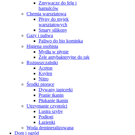
Zmywacze do felg i
hamulców
Chemia warsztatowa
Płyny do myjek
warsztatowych
Smary silikony
Gazy i paliwa
Paliwo do bio kominka
Higiena osobista
Mydła w płynie
Żele antybakteryjne do rąk
Rozpuszczalniki
Aceton
Ksylen
Nitro
Środki piorące
Dywany tapicerki
Pranie tkanin
Płukanie tkanin
Utrzymanie czystości
Lustra szyby
Podłogi
Łazienki
Woda demineralizowana
Dom i ogród