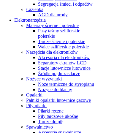
Segregacja śmieci i odpadów
Łazienka
AGD dla urody
Elektronarzędzia
Materiały ścierne i polerskie
Pasy taśmy szlifierskie
polerskie
Tarcze ścierne i polerskie
Walce szlifierskie polerskie
Narzędzia dla elektroników
Akcesoria dla elektroników
Separatory ekranów LCD
Stacje lutownicze lutownice
Źródła prądu zasilacze
Nożyce wyżynarki
Noże termiczne do styropianu
Nożyce do blachy
Opalarki
Palniki opalarki lutownice gazowe
Piły pilarki
Pilarki ręczne
Piły tarczowe ukośne
Tarcze do pił
Spawalnictwo
Akcesoria spawalnicze