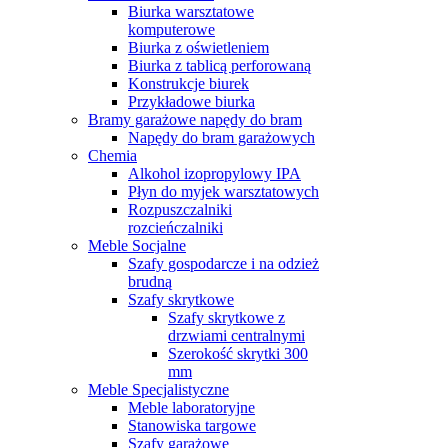
Biurka warsztatowe
komputerowe
Biurka z oświetleniem
Biurka z tablicą perforowaną
Konstrukcje biurek
Przykładowe biurka
Bramy garażowe napędy do bram
Napędy do bram garażowych
Chemia
Alkohol izopropylowy IPA
Płyn do myjek warsztatowych
Rozpuszczalniki
rozcieńczalniki
Meble Socjalne
Szafy gospodarcze i na odzież
brudną
Szafy skrytkowe
Szafy skrytkowe z
drzwiami centralnymi
Szerokość skrytki 300
mm
Meble Specjalistyczne
Meble laboratoryjne
Stanowiska targowe
Szafy garażowe