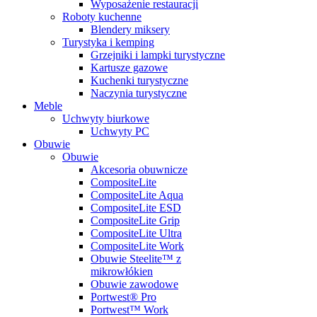
Wyposażenie restauracji
Roboty kuchenne
Blendery miksery
Turystyka i kemping
Grzejniki i lampki turystyczne
Kartusze gazowe
Kuchenki turystyczne
Naczynia turystyczne
Meble
Uchwyty biurkowe
Uchwyty PC
Obuwie
Obuwie
Akcesoria obuwnicze
CompositeLite
CompositeLite Aqua
CompositeLite ESD
CompositeLite Grip
CompositeLite Ultra
CompositeLite Work
Obuwie Steelite™ z
mikrowłókien
Obuwie zawodowe
Portwest® Pro
Portwest™ Work