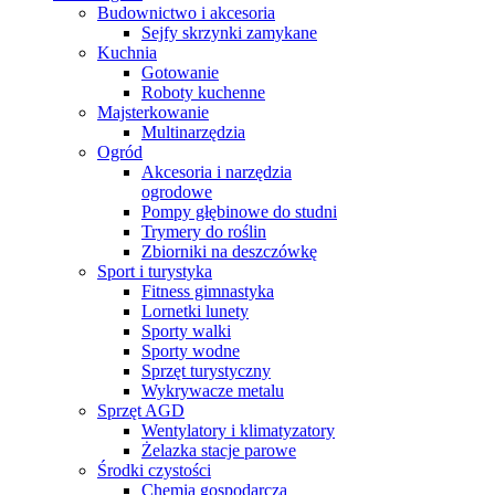
Budownictwo i akcesoria
Sejfy skrzynki zamykane
Kuchnia
Gotowanie
Roboty kuchenne
Majsterkowanie
Multinarzędzia
Ogród
Akcesoria i narzędzia
ogrodowe
Pompy głębinowe do studni
Trymery do roślin
Zbiorniki na deszczówkę
Sport i turystyka
Fitness gimnastyka
Lornetki lunety
Sporty walki
Sporty wodne
Sprzęt turystyczny
Wykrywacze metalu
Sprzęt AGD
Wentylatory i klimatyzatory
Żelazka stacje parowe
Środki czystości
Chemia gospodarcza