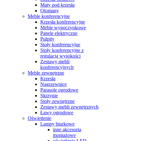
Maty pod krzesła
Otomany
Meble konferencyjne
Krzesła konferencyjne
Meble wypoczynkowe
Panele elektryczne
Pulpity
Stoły konferencyjne
Stoły konferencyjne z
regulacją wysokości
Zestawy mebli
konferencyjnych
Meble zewnętrzne
Krzesła
Nagrzewnice
Parasole ogrodowe
Skrzynie
Stoły zewnętrzne
Zestawy mebli zewnętrznych
Ławy ogrodowe
Oświetlenie
Lampy biurkowe
inne akcesoria
montażowe
oświetlenie LED