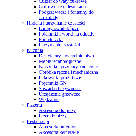
Cukier do waty cukrowej
Gofrownice naleśnikarki
Podgrzewacze i fontanny do
czekolady
Higiena i utrzymanie czystości
Lampy owadobójcze
Pojemniki i worki na odpady
Popielniczki
Utrzymanie czystości
Kuchnia
Destylatory i warzelnie piwa
Meble technologiczne
Naczynia i przybory kuchenne
Obróbka ręczna i mechaniczna
Pakowarki próżniowe
Pojemniki GN
Suszarki do żywności
Urządzenia grzewcze
Wędzarnie
Pizzeria
Akcesoria do pizzy
Piece do pizzy
Restauracja
Akcesoria bufetowe
Akcesoria kelnerskie