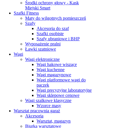
Środki ochrony głowy - Kask
Miejski Smart
Szafki Fitness
Maty do wilgotnych pomieszczeń
Szafy
Akcesoria do szaf
Szafki osobiste
Szafy ubraniowe i BHP
Wyposażenie pralni
Ławki szatniowe
Wagi
Wagi elektroniczne
Wagi hakowe wiszące
Wagi kuchenne
Wagi magazynowe
Wagi platformowe wagi do
paczek
Wagi precyzyjne laboratoryjne
Wagi sklepowe cenowe
Wagi szalkowe klasyczne
Wzorce masy
Warsztat pracownia garaż
Akcesoria
Warsztat, magazyn
Biurka warsztatowe