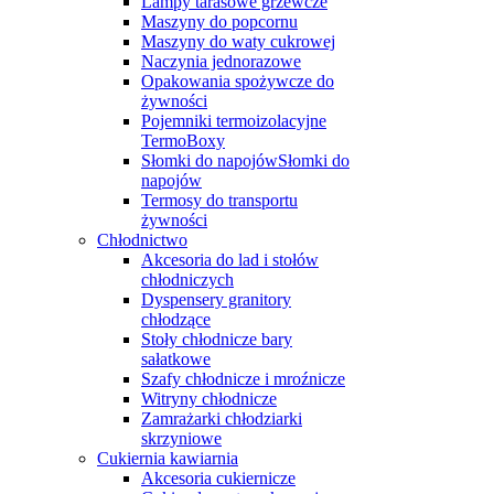
Lampy tarasowe grzewcze
Maszyny do popcornu
Maszyny do waty cukrowej
Naczynia jednorazowe
Opakowania spożywcze do
żywności
Pojemniki termoizolacyjne
TermoBoxy
Słomki do napojówSłomki do
napojów
Termosy do transportu
żywności
Chłodnictwo
Akcesoria do lad i stołów
chłodniczych
Dyspensery granitory
chłodzące
Stoły chłodnicze bary
sałatkowe
Szafy chłodnicze i mroźnicze
Witryny chłodnicze
Zamrażarki chłodziarki
skrzyniowe
Cukiernia kawiarnia
Akcesoria cukiernicze