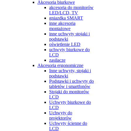
Akcesoria biurkowe
akcesoria do monitorów
LED/LCD, TV
gniazdka SMART
inne akcesoria
montażowe
inne uchwyty stojaki i
podstawki
oświetlenie LED
uchwyty biurkowe do
LCD
zasilacze
Akcesoria ergonomiczne
Inne uchwyty, stojaki i
podstawki
Podstawki i uchwyty do
tabletów i smartfonów
Stojaki do monitorów
LCD
Uchwyty biurkowe do
LCD
Uchwyty do
projektorów
Uchwyty ścienne do
LCD