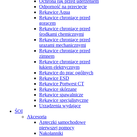
Ochrona rąk przed uderzeniem
Odporność na przecięcie
Rękawice Aqua
Rękawice chroniące przed
gorącem
Rękawice chroniące przed
środkami chemicznymi
Rękawice chroniące przed
urazami mechanicznymi
Rękawice chroniące przed
zimnem
Rękawice chroniące przed
łukiem elektrycznym
Rękawice do prac ogólnych
Rękawice ESD
Rękawice Portwest CT
Rękawice skórzane
Rękawice spawalnicze
Rękawice specjalistyczne
Urządzenia wydające
ŚOI
Akcesoria
Apteczki samochodowe
pierwszej pomocy
Nakolanniki