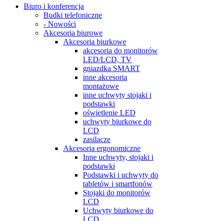
Biuro i konferencja
Budki telefoniczne
- Nowości
Akcesoria biurowe
Akcesoria biurkowe
akcesoria do monitorów
LED/LCD, TV
gniazdka SMART
inne akcesoria
montażowe
inne uchwyty stojaki i
podstawki
oświetlenie LED
uchwyty biurkowe do
LCD
zasilacze
Akcesoria ergonomiczne
Inne uchwyty, stojaki i
podstawki
Podstawki i uchwyty do
tabletów i smartfonów
Stojaki do monitorów
LCD
Uchwyty biurkowe do
LCD