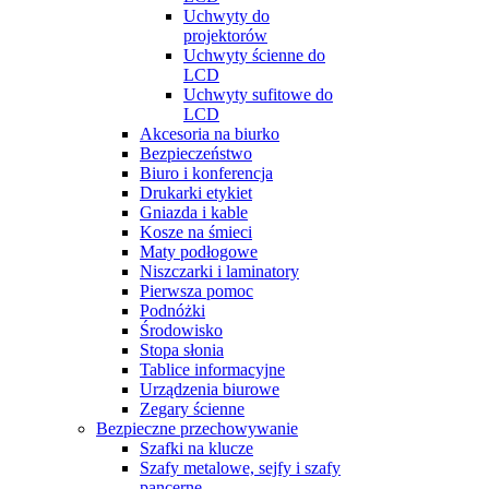
Uchwyty do
projektorów
Uchwyty ścienne do
LCD
Uchwyty sufitowe do
LCD
Akcesoria na biurko
Bezpieczeństwo
Biuro i konferencja
Drukarki etykiet
Gniazda i kable
Kosze na śmieci
Maty podłogowe
Niszczarki i laminatory
Pierwsza pomoc
Podnóżki
Środowisko
Stopa słonia
Tablice informacyjne
Urządzenia biurowe
Zegary ścienne
Bezpieczne przechowywanie
Szafki na klucze
Szafy metalowe, sejfy i szafy
pancerne