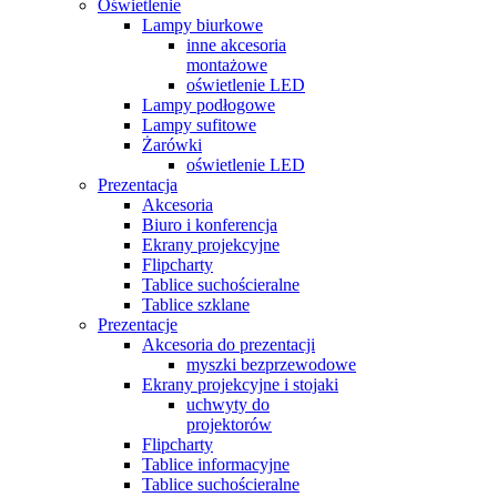
Oświetlenie
Lampy biurkowe
inne akcesoria
montażowe
oświetlenie LED
Lampy podłogowe
Lampy sufitowe
Żarówki
oświetlenie LED
Prezentacja
Akcesoria
Biuro i konferencja
Ekrany projekcyjne
Flipcharty
Tablice suchościeralne
Tablice szklane
Prezentacje
Akcesoria do prezentacji
myszki bezprzewodowe
Ekrany projekcyjne i stojaki
uchwyty do
projektorów
Flipcharty
Tablice informacyjne
Tablice suchościeralne