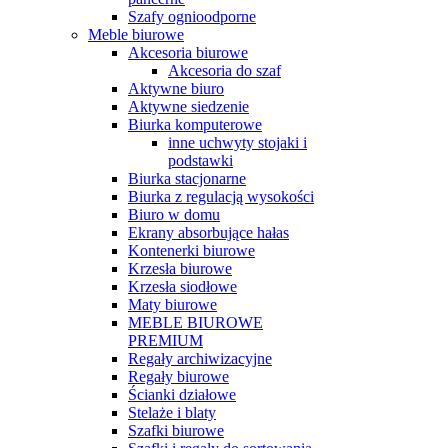
Szafy ognioodporne
Meble biurowe
Akcesoria biurowe
Akcesoria do szaf
Aktywne biuro
Aktywne siedzenie
Biurka komputerowe
inne uchwyty stojaki i
podstawki
Biurka stacjonarne
Biurka z regulacją wysokości
Biuro w domu
Ekrany absorbujące hałas
Kontenerki biurowe
Krzesła biurowe
Krzesła siodłowe
Maty biurowe
MEBLE BIUROWE
PREMIUM
Regały archiwizacyjne
Regały biurowe
Ścianki działowe
Stelaże i blaty
Szafki biurowe