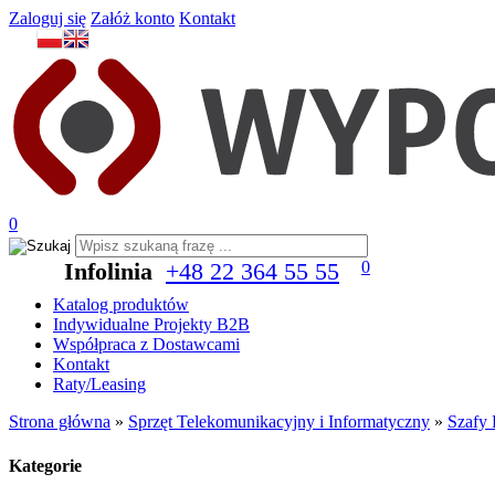
Zaloguj się
Załóż konto
Kontakt
0
Infolinia
+48 22 364 55 55
0
Katalog produktów
Indywidualne Projekty B2B
Współpraca z Dostawcami
Kontakt
Raty/Leasing
Strona główna
»
Sprzęt Telekomunikacyjny i Informatyczny
»
Szafy
Kategorie