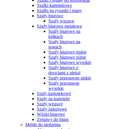
Szafki i regały do sortowania
Szafki kartotekowe
Szafki na rysunki i mapy
Szafy biurowe
Szafy wiszące
Szafy biurowe metalowe
Szafy biurowe na
kółkach
Szafy biurowe na
nogach
Szafy biurowe niskie
Szafy biurowe różne
Szafy biurowe wysokie
Szafy biurowe z
drzwiami z pleksi
Szafy przesuwne niskie
Szafy przesuwne
wysokie
Szafy kartotekowe
Szafy na kartoteki
Szafy wiszące
Szafy żaluzjowe
Wózki biurowe
Zestawy do biura
Meble do siedzenia