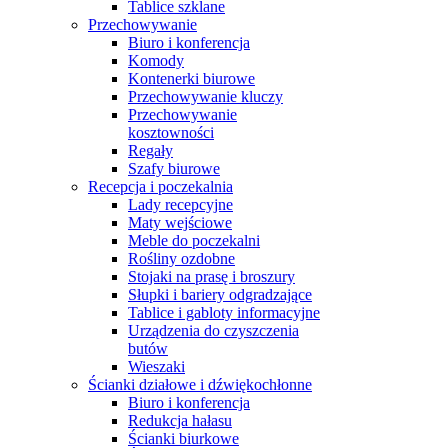
Tablice szklane
Przechowywanie
Biuro i konferencja
Komody
Kontenerki biurowe
Przechowywanie kluczy
Przechowywanie
kosztowności
Regały
Szafy biurowe
Recepcja i poczekalnia
Lady recepcyjne
Maty wejściowe
Meble do poczekalni
Rośliny ozdobne
Stojaki na prasę i broszury
Słupki i bariery odgradzające
Tablice i gabloty informacyjne
Urządzenia do czyszczenia
butów
Wieszaki
Ścianki działowe i dźwiękochłonne
Biuro i konferencja
Redukcja hałasu
Ścianki biurkowe