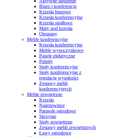
Aktywne siedzenie
Biuro i konferencja
Krzesła biurowe
Krzesła konferencyjne
Krzesła siodłowe
Maty pod krzesła
Otomany
Meble konferencyjne
Krzesła konferencyjne
Meble wypoczynkowe
Panele elektryczne
Pulpity
Stoły konferencyjne
Stoły konferencyjne z
regulacją wysokości
Zestawy mebli
konferencyjnych
Meble zewnętrzne
Krzesła
Nagrzewnice
Parasole ogrodowe
Skrzynie
Stoły zewnętrzne
Zestawy mebli zewnętrznych
Ławy ogrodowe