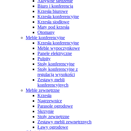
Aktywne siedzenie
Biuro i konferencja
Krzesła biurowe
Krzesła konferencyjne
Krzesła siodłowe
Maty pod krzesła
Otomany
Meble konferencyjne
Krzesła konferencyjne
Meble wypoczynkowe
Panele elektryczne
Pulpity
Stoły konferencyjne
Stoły konferencyjne z
regulacją wysokości
Zestawy mebli
konferencyjnych
Meble zewnętrzne
Krzesła
Nagrzewnice
Parasole ogrodowe
Skrzynie
Stoły zewnętrzne
Zestawy mebli zewnętrznych
Ławy ogrodowe