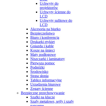
Uchwyty do
projektorów
Uchwyty ścienne do
LCD
Uchwyty sufitowe do
LCD
Akcesoria na biurko
Bezpieczeństwo
Biuro i konferencja
Drukarki etykiet
Gniazda i kable
Kosze na śmieci
Maty podłogowe
Niszczarki i laminatory
Pierwsza pomoc
Podnóżki
Środowisko
Stopa słonia
Tablice informacyjne
Urządzenia biurowe
Zegary ścienne
Bezpieczne przechowywanie
Szafki na klucze
Szafy metalowe, sejfy i szafy
pancerne