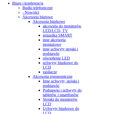
Biuro i konferencja
Budki telefoniczne
- Nowości
Akcesoria biurowe
Akcesoria biurkowe
akcesoria do monitorów
LED/LCD, TV
gniazdka SMART
inne akcesoria
montażowe
inne uchwyty stojaki i
podstawki
oświetlenie LED
uchwyty biurkowe do
LCD
zasilacze
Akcesoria ergonomiczne
Inne uchwyty, stojaki i
podstawki
Podstawki i uchwyty do
tabletów i smartfonów
Stojaki do monitorów
LCD
Uchwyty biurkowe do
LCD