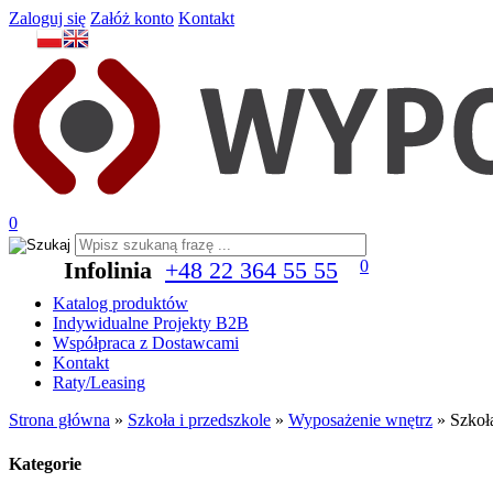
Zaloguj się
Załóż konto
Kontakt
0
Infolinia
+48 22 364 55 55
0
Katalog produktów
Indywidualne Projekty B2B
Współpraca z Dostawcami
Kontakt
Raty/Leasing
Strona główna
»
Szkoła i przedszkole
»
Wyposażenie wnętrz
»
Szkoła
Kategorie