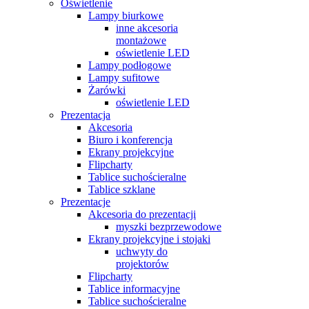
Oświetlenie
Lampy biurkowe
inne akcesoria
montażowe
oświetlenie LED
Lampy podłogowe
Lampy sufitowe
Żarówki
oświetlenie LED
Prezentacja
Akcesoria
Biuro i konferencja
Ekrany projekcyjne
Flipcharty
Tablice suchościeralne
Tablice szklane
Prezentacje
Akcesoria do prezentacji
myszki bezprzewodowe
Ekrany projekcyjne i stojaki
uchwyty do
projektorów
Flipcharty
Tablice informacyjne
Tablice suchościeralne