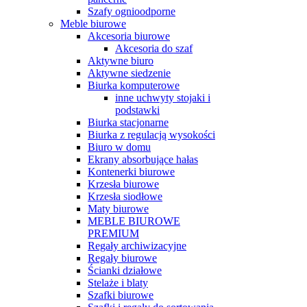
Szafy ognioodporne
Meble biurowe
Akcesoria biurowe
Akcesoria do szaf
Aktywne biuro
Aktywne siedzenie
Biurka komputerowe
inne uchwyty stojaki i
podstawki
Biurka stacjonarne
Biurka z regulacją wysokości
Biuro w domu
Ekrany absorbujące hałas
Kontenerki biurowe
Krzesła biurowe
Krzesła siodłowe
Maty biurowe
MEBLE BIUROWE
PREMIUM
Regały archiwizacyjne
Regały biurowe
Ścianki działowe
Stelaże i blaty
Szafki biurowe