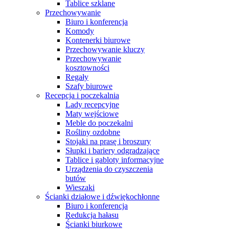
Tablice szklane
Przechowywanie
Biuro i konferencja
Komody
Kontenerki biurowe
Przechowywanie kluczy
Przechowywanie
kosztowności
Regały
Szafy biurowe
Recepcja i poczekalnia
Lady recepcyjne
Maty wejściowe
Meble do poczekalni
Rośliny ozdobne
Stojaki na prasę i broszury
Słupki i bariery odgradzające
Tablice i gabloty informacyjne
Urządzenia do czyszczenia
butów
Wieszaki
Ścianki działowe i dźwiękochłonne
Biuro i konferencja
Redukcja hałasu
Ścianki biurkowe