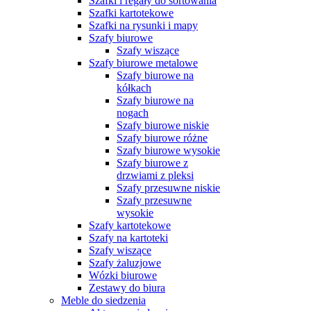
Szafki i regały do sortowania
Szafki kartotekowe
Szafki na rysunki i mapy
Szafy biurowe
Szafy wiszące
Szafy biurowe metalowe
Szafy biurowe na
kółkach
Szafy biurowe na
nogach
Szafy biurowe niskie
Szafy biurowe różne
Szafy biurowe wysokie
Szafy biurowe z
drzwiami z pleksi
Szafy przesuwne niskie
Szafy przesuwne
wysokie
Szafy kartotekowe
Szafy na kartoteki
Szafy wiszące
Szafy żaluzjowe
Wózki biurowe
Zestawy do biura
Meble do siedzenia