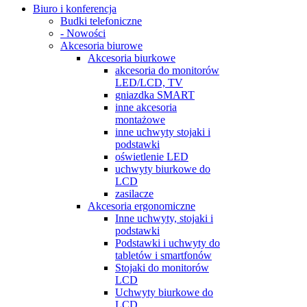
Biuro i konferencja
Budki telefoniczne
- Nowości
Akcesoria biurowe
Akcesoria biurkowe
akcesoria do monitorów
LED/LCD, TV
gniazdka SMART
inne akcesoria
montażowe
inne uchwyty stojaki i
podstawki
oświetlenie LED
uchwyty biurkowe do
LCD
zasilacze
Akcesoria ergonomiczne
Inne uchwyty, stojaki i
podstawki
Podstawki i uchwyty do
tabletów i smartfonów
Stojaki do monitorów
LCD
Uchwyty biurkowe do
LCD