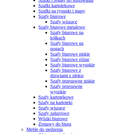
Szafki i regały do sortowania
Szafki kartotekowe
Szafki na rysunki i mapy
Szafy biurowe
Szafy wiszące
Szafy biurowe metalowe
Szafy biurowe na
kółkach
Szafy biurowe na
nogach
Szafy biurowe niskie
Szafy biurowe różne
Szafy biurowe wysokie
Szafy biurowe z
drzwiami z pleksi
Szafy przesuwne niskie
Szafy przesuwne
wysokie
Szafy kartotekowe
Szafy na kartoteki
Szafy wiszące
Szafy żaluzjowe
Wózki biurowe
Zestawy do biura
Meble do siedzenia