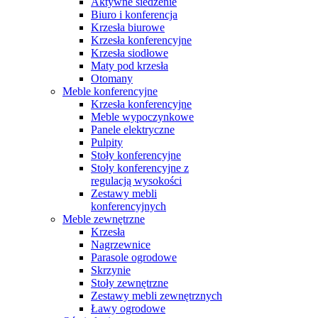
Aktywne siedzenie
Biuro i konferencja
Krzesła biurowe
Krzesła konferencyjne
Krzesła siodłowe
Maty pod krzesła
Otomany
Meble konferencyjne
Krzesła konferencyjne
Meble wypoczynkowe
Panele elektryczne
Pulpity
Stoły konferencyjne
Stoły konferencyjne z
regulacją wysokości
Zestawy mebli
konferencyjnych
Meble zewnętrzne
Krzesła
Nagrzewnice
Parasole ogrodowe
Skrzynie
Stoły zewnętrzne
Zestawy mebli zewnętrznych
Ławy ogrodowe