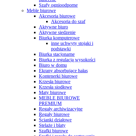
Szafy ognioodporne
Meble biurowe
Akcesoria biurowe
Akcesoria do szaf
Aktywne biuro
Aktywne siedzenie
Biurka komputerowe
inne uchwyty stojaki i
podstawki
Biurka stacjonarne
Biurka z regulacją wysokości
Biuro w domu
Ekrany absorbujące hałas
Kontenerki biurowe
Krzesła biurowe
Krzesła siodłowe
Maty biurowe
MEBLE BIUROWE
PREMIUM
Regały archiwizacyjne
Regały biurowe
Ścianki działowe
Stelaże i blaty
Szafki biurowe