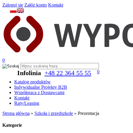
Zaloguj się
Załóż konto
Kontakt
0
Infolinia
+48 22 364 55 55
0
Katalog produktów
Indywidualne Projekty B2B
Współpraca z Dostawcami
Kontakt
Raty/Leasing
Strona główna
»
Szkoła i przedszkole
»
Prezentacja
Kategorie