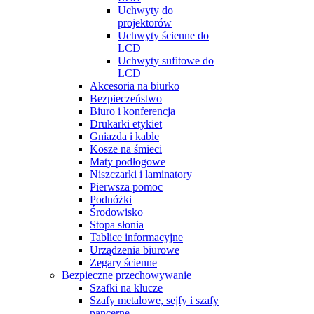
Uchwyty do
projektorów
Uchwyty ścienne do
LCD
Uchwyty sufitowe do
LCD
Akcesoria na biurko
Bezpieczeństwo
Biuro i konferencja
Drukarki etykiet
Gniazda i kable
Kosze na śmieci
Maty podłogowe
Niszczarki i laminatory
Pierwsza pomoc
Podnóżki
Środowisko
Stopa słonia
Tablice informacyjne
Urządzenia biurowe
Zegary ścienne
Bezpieczne przechowywanie
Szafki na klucze
Szafy metalowe, sejfy i szafy
pancerne