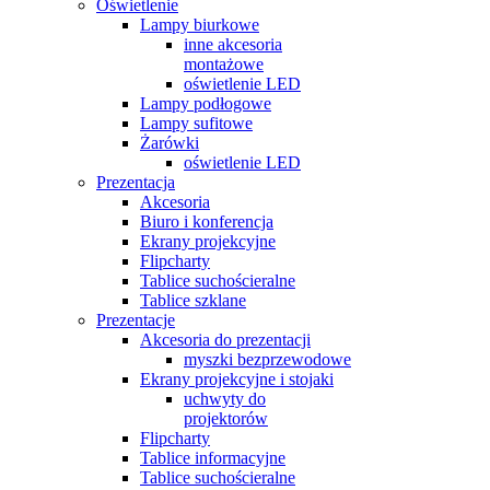
Oświetlenie
Lampy biurkowe
inne akcesoria
montażowe
oświetlenie LED
Lampy podłogowe
Lampy sufitowe
Żarówki
oświetlenie LED
Prezentacja
Akcesoria
Biuro i konferencja
Ekrany projekcyjne
Flipcharty
Tablice suchościeralne
Tablice szklane
Prezentacje
Akcesoria do prezentacji
myszki bezprzewodowe
Ekrany projekcyjne i stojaki
uchwyty do
projektorów
Flipcharty
Tablice informacyjne
Tablice suchościeralne