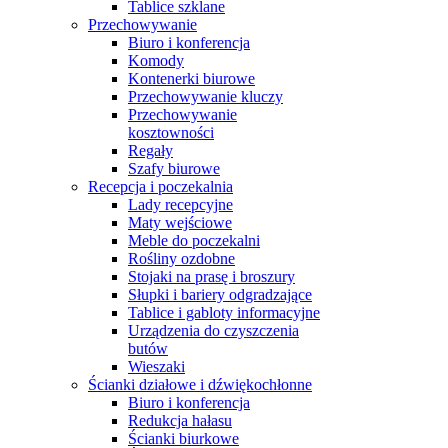
Tablice szklane
Przechowywanie
Biuro i konferencja
Komody
Kontenerki biurowe
Przechowywanie kluczy
Przechowywanie
kosztowności
Regały
Szafy biurowe
Recepcja i poczekalnia
Lady recepcyjne
Maty wejściowe
Meble do poczekalni
Rośliny ozdobne
Stojaki na prasę i broszury
Słupki i bariery odgradzające
Tablice i gabloty informacyjne
Urządzenia do czyszczenia
butów
Wieszaki
Ścianki działowe i dźwiękochłonne
Biuro i konferencja
Redukcja hałasu
Ścianki biurkowe