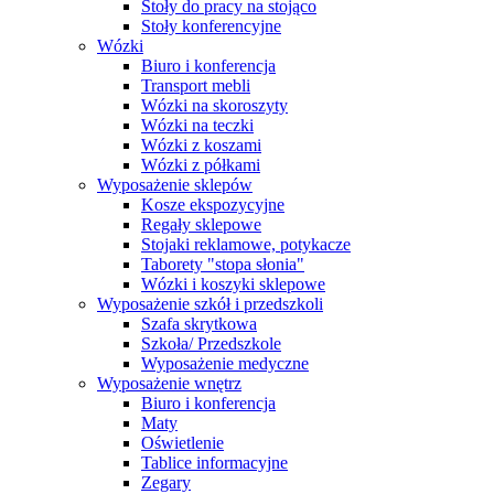
Stoły do pracy na stojąco
Stoły konferencyjne
Wózki
Biuro i konferencja
Transport mebli
Wózki na skoroszyty
Wózki na teczki
Wózki z koszami
Wózki z półkami
Wyposażenie sklepów
Kosze ekspozycyjne
Regały sklepowe
Stojaki reklamowe, potykacze
Taborety "stopa słonia"
Wózki i koszyki sklepowe
Wyposażenie szkół i przedszkoli
Szafa skrytkowa
Szkoła/ Przedszkole
Wyposażenie medyczne
Wyposażenie wnętrz
Biuro i konferencja
Maty
Oświetlenie
Tablice informacyjne
Zegary