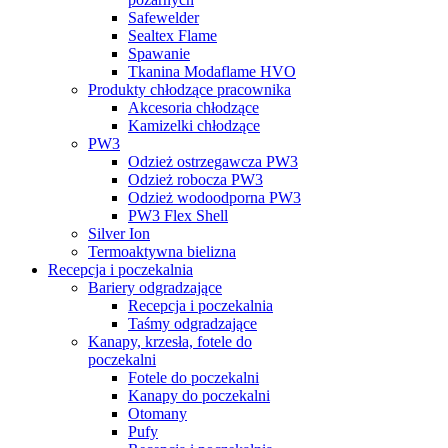
Safewelder
Sealtex Flame
Spawanie
Tkanina Modaflame HVO
Produkty chłodzące pracownika
Akcesoria chłodzące
Kamizelki chłodzące
PW3
Odzież ostrzegawcza PW3
Odzież robocza PW3
Odzież wodoodporna PW3
PW3 Flex Shell
Silver Ion
Termoaktywna bielizna
Recepcja i poczekalnia
Bariery odgradzające
Recepcja i poczekalnia
Taśmy odgradzające
Kanapy, krzesła, fotele do
poczekalni
Fotele do poczekalni
Kanapy do poczekalni
Otomany
Pufy