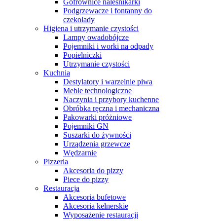
Gofrownice naleśnikarki
Podgrzewacze i fontanny do
czekolady
Higiena i utrzymanie czystości
Lampy owadobójcze
Pojemniki i worki na odpady
Popielniczki
Utrzymanie czystości
Kuchnia
Destylatory i warzelnie piwa
Meble technologiczne
Naczynia i przybory kuchenne
Obróbka ręczna i mechaniczna
Pakowarki próżniowe
Pojemniki GN
Suszarki do żywności
Urządzenia grzewcze
Wędzarnie
Pizzeria
Akcesoria do pizzy
Piece do pizzy
Restauracja
Akcesoria bufetowe
Akcesoria kelnerskie
Wyposażenie restauracji