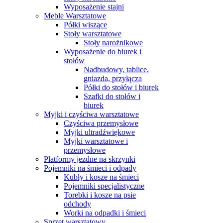
Wyposażenie stajni
Meble Warsztatowe
Półki wiszące
Stoły warsztatowe
Stoły narożnikowe
Wyposażenie do biurek i
stołów
Nadbudowy, tablice,
gniazda, przyłącza
Półki do stołów i biurek
Szafki do stołów i
biurek
Myjki i czyściwa warsztatowe
Czyściwa przemysłowe
Myjki ultradźwiękowe
Myjki warsztatowe i
przemysłowe
Platformy jezdne na skrzynki
Pojemniki na śmieci i odpady
Kubły i kosze na śmieci
Pojemniki specjalistyczne
Torebki i kosze na psie
odchody
Worki na odpadki i śmieci
Sprzęt warsztatowy