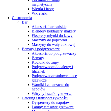
magnetyczną
Wiertła i frezy
Wkrętarki
Gastronomia
Bar
Akcesoria barmańskie
Blendery koktajlery shakery
Ekspresy młynki do kawy
Maszyny do popcornu
Maszyny do waty cukrowej
Bemary i podgrzewacze
Akcesoria do podgrzewaczy
Bemary
Kociołki do zupy
Podgrzewacze do talerzy i
filiżanek
Podgrzewacze stołowe i tace
grzewcze
Warniki i zaparzacze do
napojów
Witryny i szafki grzewcze
Catering i transport żywności
Dyspensery do napojów
Lampy tarasowe grzewcze