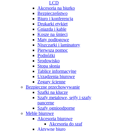
LCD
Akcesoria na biurko
Bezpieczeństwo
Biuro i konferencja
Drukarki etykiet
Gniazda i kable
Kosze na śmieci
Maty podłogowe
Niszczarki i laminatory
Pierwsza pomoc
Podnóżki
Środowisko
Stopa słonia
Tablice informacyjne
Urządzenia biurowe
Zegary ścienne
Bezpieczne przechowywanie
Szafki na klucze
Szafy metalowe, sejfy i szafy
pancerne
Szafy ognioodporne
Meble biurowe
Akcesoria biurowe
Akcesoria do szaf
Aktywne biuro