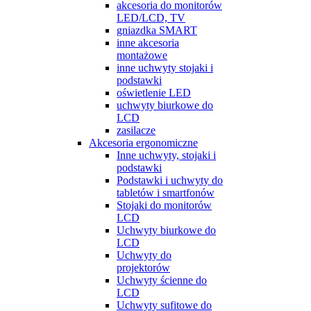
akcesoria do monitorów
LED/LCD, TV
gniazdka SMART
inne akcesoria
montażowe
inne uchwyty stojaki i
podstawki
oświetlenie LED
uchwyty biurkowe do
LCD
zasilacze
Akcesoria ergonomiczne
Inne uchwyty, stojaki i
podstawki
Podstawki i uchwyty do
tabletów i smartfonów
Stojaki do monitorów
LCD
Uchwyty biurkowe do
LCD
Uchwyty do
projektorów
Uchwyty ścienne do
LCD
Uchwyty sufitowe do