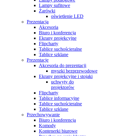
Lampy sufitowe
Żarówki
oświetlenie LED
Prezentacja
Akcesoria
Biuro i konferencja
Ekrany projekcyjne
Flipcharty
Tablice suchościeralne
Tablice szklane
Prezentacje
Akcesoria do prezentacji
myszki bezprzewodowe
Ekrany projekcyjne i stojaki
uchwyty do
projektorów
Flipcharty
Tablice informacyjne
Tablice suchościeralne
Tablice szklane
Przechowywanie
Biuro i konferencja
Komody
Kontenerki biurowe