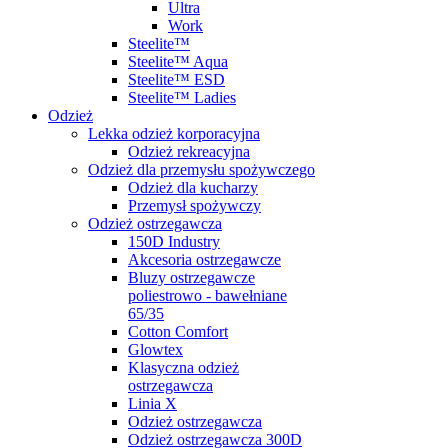
Ultra
Work
Steelite™
Steelite™ Aqua
Steelite™ ESD
Steelite™ Ladies
Odzież
Lekka odzież korporacyjna
Odzież rekreacyjna
Odzież dla przemysłu spożywczego
Odzież dla kucharzy
Przemysł spożywczy
Odzież ostrzegawcza
150D Industry
Akcesoria ostrzegawcze
Bluzy ostrzegawcze
poliestrowo - bawełniane
65/35
Cotton Comfort
Glowtex
Klasyczna odzież
ostrzegawcza
Linia X
Odzież ostrzegawcza
Odzież ostrzegawcza 300D