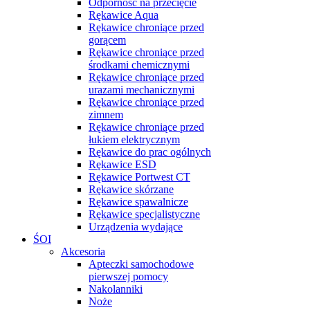
Odporność na przecięcie
Rękawice Aqua
Rękawice chroniące przed
gorącem
Rękawice chroniące przed
środkami chemicznymi
Rękawice chroniące przed
urazami mechanicznymi
Rękawice chroniące przed
zimnem
Rękawice chroniące przed
łukiem elektrycznym
Rękawice do prac ogólnych
Rękawice ESD
Rękawice Portwest CT
Rękawice skórzane
Rękawice spawalnicze
Rękawice specjalistyczne
Urządzenia wydające
ŚOI
Akcesoria
Apteczki samochodowe
pierwszej pomocy
Nakolanniki
Noże