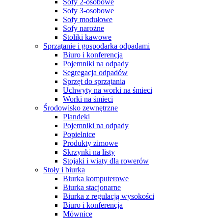
Sofy 2-osobowe
Sofy 3-osobowe
Sofy modułowe
Sofy narożne
Stoliki kawowe
Sprzątanie i gospodarka odpadami
Biuro i konferencja
Pojemniki na odpady
Segregacja odpadów
Sprzęt do sprzątania
Uchwyty na worki na śmieci
Worki na śmieci
Środowisko zewnętrzne
Plandeki
Pojemniki na odpady
Popielnice
Produkty zimowe
Skrzynki na listy
Stojaki i wiaty dla rowerów
Stoły i biurka
Biurka komputerowe
Biurka stacjonarne
Biurka z regulacją wysokości
Biuro i konferencja
Mównice