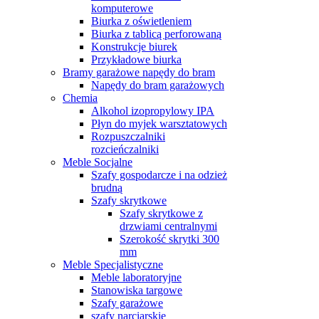
komputerowe
Biurka z oświetleniem
Biurka z tablicą perforowaną
Konstrukcje biurek
Przykładowe biurka
Bramy garażowe napędy do bram
Napędy do bram garażowych
Chemia
Alkohol izopropylowy IPA
Płyn do myjek warsztatowych
Rozpuszczalniki
rozcieńczalniki
Meble Socjalne
Szafy gospodarcze i na odzież
brudną
Szafy skrytkowe
Szafy skrytkowe z
drzwiami centralnymi
Szerokość skrytki 300
mm
Meble Specjalistyczne
Meble laboratoryjne
Stanowiska targowe
Szafy garażowe
szafy narciarskie