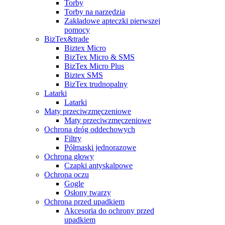
Torby
Torby na narzędzia
Zakładowe apteczki pierwszej
pomocy
BizTex&trade
Biztex Micro
BizTex Micro & SMS
BizTex Micro Plus
Biztex SMS
BizTex trudnopalny
Latarki
Latarki
Maty przeciwzmęczeniowe
Maty przeciwzmęczeniowe
Ochrona dróg oddechowych
Filtry
Półmaski jednorazowe
Ochrona głowy
Czapki antyskalpowe
Ochrona oczu
Gogle
Osłony twarzy
Ochrona przed upadkiem
Akcesoria do ochrony przed
upadkiem