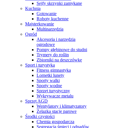
Sejfy skrzynki zamykane
Kuchnia
Gotowanie
Roboty kuchenne
Majsterkowanie
Multinarzędzia
Ogród
Akcesoria i narzędzia
ogrodowe
Pompy głębinowe do studni
Trymery do roślin
Zbiorniki na deszczówkę
Sport i turystyka
Fitness gimnastyka
Lornetki lunety
Sporty walki
Sporty wodne
Sprzęt turystyczny
Wykrywacze metalu
Sprzęt AGD
Wentylatory i klimatyzatory
Żelazka stacje parowe
Środki czystości
Chemia gospodarcza
Segregacja śmieci i odpadów