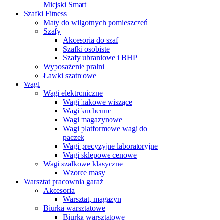
Miejski Smart
Szafki Fitness
Maty do wilgotnych pomieszczeń
Szafy
Akcesoria do szaf
Szafki osobiste
Szafy ubraniowe i BHP
Wyposażenie pralni
Ławki szatniowe
Wagi
Wagi elektroniczne
Wagi hakowe wiszące
Wagi kuchenne
Wagi magazynowe
Wagi platformowe wagi do
paczek
Wagi precyzyjne laboratoryjne
Wagi sklepowe cenowe
Wagi szalkowe klasyczne
Wzorce masy
Warsztat pracownia garaż
Akcesoria
Warsztat, magazyn
Biurka warsztatowe
Biurka warsztatowe