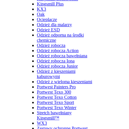
Kingsmill Plus
KX3
Oak
Ocieplacze
Odzież dla malarzy
Odzież ESD
Odzież odporna na środki
chemiczne
Odzież robocza
Odzież robocza Action
Odzież robocza bawełniana
Odzież robocza Iona
Odzież robocza Junior
Odzież z kieszeniami
kaburowymi
Odzież z wieloma kieszeniami
Portwest Painters Pro
Portwest Texo 300
Portwest Texo Cotton
Portwest Texo Sport
Portwest Texo Winter
Stretch bawełniany
Kingsmill™
WX3
Zestawy ochronne Portwest