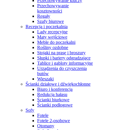
Przechowywanie kluczy
Przechowywanie
kosztowności
Regały
Szafy biurowe
Recepcja i poczekalnia
Lady recepcyjne
Maty wejściowe
Meble do poczekalni
Rośliny ozdobne
Stojaki na prasę i broszury
Słupki i bariery odgradzające
Tablice i gabloty informacyjne
Urządzenia do czyszczenia
butów
Wieszaki
Ścianki działowe i dźwiękochłonne
Biuro i konferencja
Redukcja hałasu
Ścianki biurkowe
Ścianki podłogowe
Sofy
Fotele
Fotele 2-osobowe
Otomany