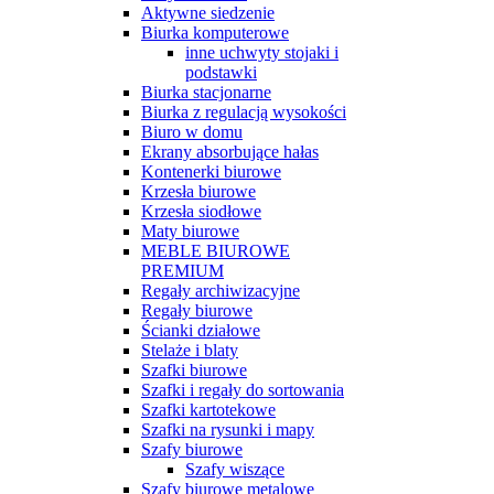
Aktywne siedzenie
Biurka komputerowe
inne uchwyty stojaki i
podstawki
Biurka stacjonarne
Biurka z regulacją wysokości
Biuro w domu
Ekrany absorbujące hałas
Kontenerki biurowe
Krzesła biurowe
Krzesła siodłowe
Maty biurowe
MEBLE BIUROWE
PREMIUM
Regały archiwizacyjne
Regały biurowe
Ścianki działowe
Stelaże i blaty
Szafki biurowe
Szafki i regały do sortowania
Szafki kartotekowe
Szafki na rysunki i mapy
Szafy biurowe
Szafy wiszące
Szafy biurowe metalowe