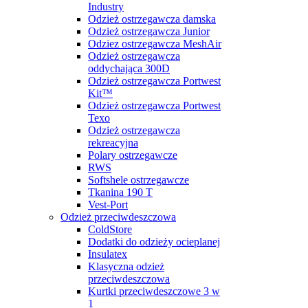
Industry
Odzież ostrzegawcza damska
Odzież ostrzegawcza Junior
Odziez ostrzegawcza MeshAir
Odzież ostrzegawcza
oddychająca 300D
Odzież ostrzegawcza Portwest
Kit™
Odzież ostrzegawcza Portwest
Texo
Odzież ostrzegawcza
rekreacyjna
Polary ostrzegawcze
RWS
Softshele ostrzegawcze
Tkanina 190 T
Vest-Port
Odzież przeciwdeszczowa
ColdStore
Dodatki do odzieży ocieplanej
Insulatex
Klasyczna odzież
przeciwdeszczowa
Kurtki przeciwdeszczowe 3 w
1