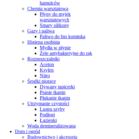
hamulców
Chemia warsztatowa
Płyny do myjek
warsztatowych
Smary silikony
Gazy i paliwa
Paliwo do bio kominka
Higiena osobista
Mydła w płynie
Żele antybakteryjne do rąk
Rozpuszczalniki
Aceton
Ksylen
Nitro
Środki piorące
Dywany tapicerki
Pranie tkanin
Płukanie tkanin
Utrzymanie czystości
Lustra szyby
Podłogi
Łazienki
Woda demineralizowana
Dom i ogród
Budownictwo i akcesoria