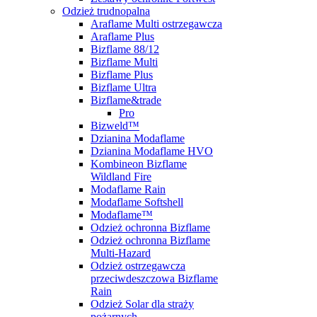
Odzież trudnopalna
Araflame Multi ostrzegawcza
Araflame Plus
Bizflame 88/12
Bizflame Multi
Bizflame Plus
Bizflame Ultra
Bizflame&trade
Pro
Bizweld™
Dzianina Modaflame
Dzianina Modaflame HVO
Kombineon Bizflame
Wildland Fire
Modaflame Rain
Modaflame Softshell
Modaflame™
Odzież ochronna Bizflame
Odzież ochronna Bizflame
Multi-Hazard
Odzież ostrzegawcza
przeciwdeszczowa Bizflame
Rain
Odzież Solar dla straży
pożarnych