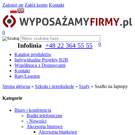
Zaloguj się
Załóż konto
Kontakt
0
Infolinia
+48 22 364 55 55
0
Katalog produktów
Indywidualne Projekty B2B
Współpraca z Dostawcami
Kontakt
Raty/Leasing
Strona główna
»
Szkoła i przedszkole
»
Szafy
»
Szafki na laptopy
Kategorie
Biuro i konferencja
Budki telefoniczne
- Nowości
Akcesoria biurowe
Akcesoria biurkowe