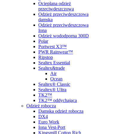
Ocieplana odzież
przeciwdeszczowa
Odzież przeciwdeszczowa
damska
Odzież przeciwdeszczowa
Iona
Odzież wododporna 300D
Polar
Portwest X3™
PWR Rainwear™
Ripstop
Sealtex Essential
Sealtex&trade
Air
Ocean
Sealtex® Classic
Sealtex® Ultra
TK2™
TK2™ oddychająca
Odzież robocza
Damska odzież robocza
DX4
Euro Work
Iona Vest-Port
Kingsmill Cotton Rich