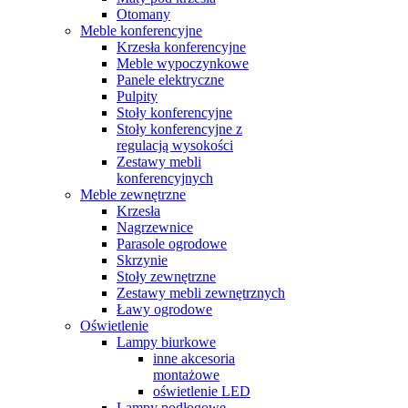
Otomany
Meble konferencyjne
Krzesła konferencyjne
Meble wypoczynkowe
Panele elektryczne
Pulpity
Stoły konferencyjne
Stoły konferencyjne z
regulacją wysokości
Zestawy mebli
konferencyjnych
Meble zewnętrzne
Krzesła
Nagrzewnice
Parasole ogrodowe
Skrzynie
Stoły zewnętrzne
Zestawy mebli zewnętrznych
Ławy ogrodowe
Oświetlenie
Lampy biurkowe
inne akcesoria
montażowe
oświetlenie LED
Lampy podłogowe