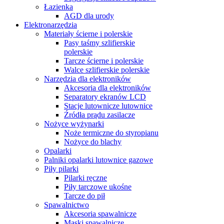
Łazienka
AGD dla urody
Elektronarzędzia
Materiały ścierne i polerskie
Pasy taśmy szlifierskie
polerskie
Tarcze ścierne i polerskie
Walce szlifierskie polerskie
Narzędzia dla elektroników
Akcesoria dla elektroników
Separatory ekranów LCD
Stacje lutownicze lutownice
Źródła prądu zasilacze
Nożyce wyżynarki
Noże termiczne do styropianu
Nożyce do blachy
Opalarki
Palniki opalarki lutownice gazowe
Piły pilarki
Pilarki ręczne
Piły tarczowe ukośne
Tarcze do pił
Spawalnictwo
Akcesoria spawalnicze
Maski spawalnicze