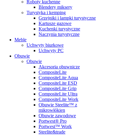
Roboty kuchenne
Blendery miksery
Turystyka i kemping
Grzejniki i lampki turystyczne
Kartusze gazowe
Kuchenki turystyczne
Naczynia turystyczne
Meble
Uchwyty biurkowe
Uchwyty PC
Obuwie
Obuwie
Akcesoria obuwnicze
CompositeLite
CompositeLite Aqua
CompositeLite ESD
CompositeLite Grip
CompositeLite Ultra
CompositeLite Work
Obuwie Steelite™ z
mikrowłókien
Obuwie zawodowe
Portwest® Pro
Portwest™ Work
Steelite&trade