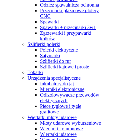
Odzież spawalnicza ochronna
Przecinarki plazmowe plotery
CNC
Spawarki
Spawarki + przecinarki 3w1
Zgrzewarki i przypawarki
kołków
Szlifierki polerki
Polerki elektryczne
Satyniarki
Szlifierki do rur
Szlifierki kątowe i proste
Tokarki
Urządzenia specjalistyczne
Inkubatory do jaj
Mierniki elektroniczne
Odizolowywacze przewodów
elektrycznych
Piece tyglowe i tygle
grafitowe
Wiertarki młoty udarowe
Młoty udarowe wyburzeniowe
Wiertarki kolumnowe
Wiertarki udarowe
Wiertarki ze stopą