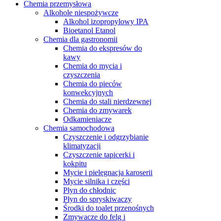
Chemia przemysłowa
Alkohole niespożywcze
Alkohol izopropylowy IPA
Bioetanol Etanol
Chemia dla gastronomii
Chemia do ekspresów do
kawy
Chemia do mycia i
czyszczenia
Chemia do pieców
konwekcyjnych
Chemia do stali nierdzewnej
Chemia do zmywarek
Odkamieniacze
Chemia samochodowa
Czyszczenie i odgrzybianie
klimatyzacji
Czyszczenie tapicerki i
kokpitu
Mycie i pielęgnacja karoserii
Mycie silnika i części
Płyn do chłodnic
Płyn do spryskiwaczy
Środki do toalet przenośnych
Zmywacze do felg i