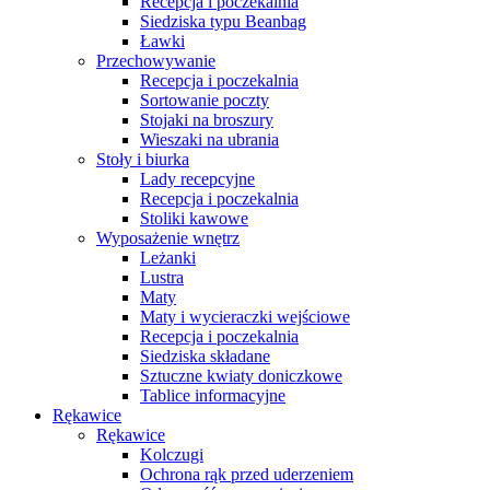
Recepcja i poczekalnia
Siedziska typu Beanbag
Ławki
Przechowywanie
Recepcja i poczekalnia
Sortowanie poczty
Stojaki na broszury
Wieszaki na ubrania
Stoły i biurka
Lady recepcyjne
Recepcja i poczekalnia
Stoliki kawowe
Wyposażenie wnętrz
Leżanki
Lustra
Maty
Maty i wycieraczki wejściowe
Recepcja i poczekalnia
Siedziska składane
Sztuczne kwiaty doniczkowe
Tablice informacyjne
Rękawice
Rękawice
Kolczugi
Ochrona rąk przed uderzeniem