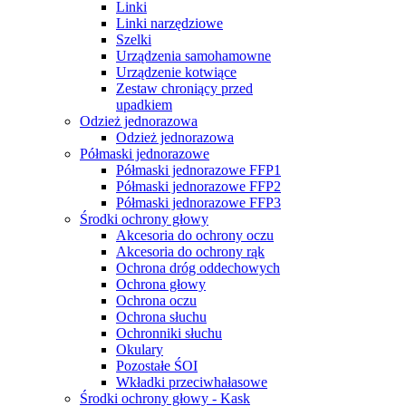
Linki
Linki narzędziowe
Szelki
Urządzenia samohamowne
Urządzenie kotwiące
Zestaw chroniący przed
upadkiem
Odzież jednorazowa
Odzież jednorazowa
Półmaski jednorazowe
Półmaski jednorazowe FFP1
Półmaski jednorazowe FFP2
Półmaski jednorazowe FFP3
Środki ochrony głowy
Akcesoria do ochrony oczu
Akcesoria do ochrony rąk
Ochrona dróg oddechowych
Ochrona głowy
Ochrona oczu
Ochrona słuchu
Ochronniki słuchu
Okulary
Pozostałe ŚOI
Wkładki przeciwhałasowe
Środki ochrony głowy - Kask