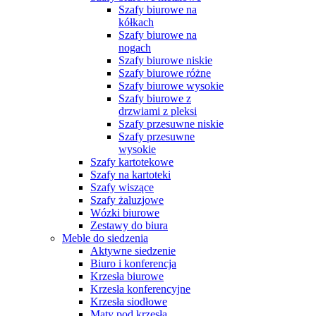
Szafy biurowe na
kółkach
Szafy biurowe na
nogach
Szafy biurowe niskie
Szafy biurowe różne
Szafy biurowe wysokie
Szafy biurowe z
drzwiami z pleksi
Szafy przesuwne niskie
Szafy przesuwne
wysokie
Szafy kartotekowe
Szafy na kartoteki
Szafy wiszące
Szafy żaluzjowe
Wózki biurowe
Zestawy do biura
Meble do siedzenia
Aktywne siedzenie
Biuro i konferencja
Krzesła biurowe
Krzesła konferencyjne
Krzesła siodłowe
Maty pod krzesła