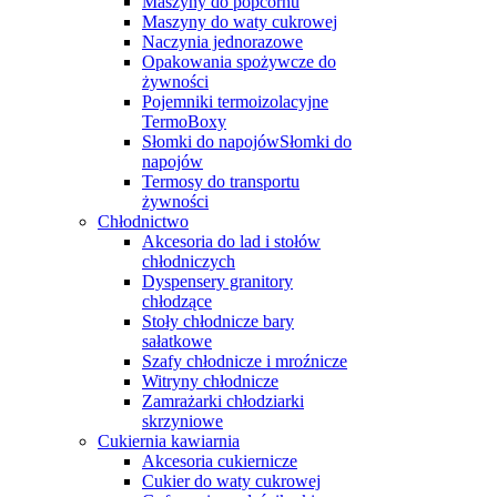
Maszyny do popcornu
Maszyny do waty cukrowej
Naczynia jednorazowe
Opakowania spożywcze do
żywności
Pojemniki termoizolacyjne
TermoBoxy
Słomki do napojówSłomki do
napojów
Termosy do transportu
żywności
Chłodnictwo
Akcesoria do lad i stołów
chłodniczych
Dyspensery granitory
chłodzące
Stoły chłodnicze bary
sałatkowe
Szafy chłodnicze i mroźnicze
Witryny chłodnicze
Zamrażarki chłodziarki
skrzyniowe
Cukiernia kawiarnia
Akcesoria cukiernicze
Cukier do waty cukrowej