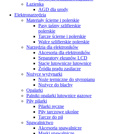
Łazienka
AGD dla urody
Elektronarzędzia
Materiały ścierne i polerskie
Pasy taśmy szlifierskie
polerskie
Tarcze ścierne i polerskie
Walce szlifierskie polerskie
Narzędzia dla elektroników
Akcesoria dla elektroników
Separatory ekranów LCD
Stacje lutownicze lutownice
Źródła prądu zasilacze
Nożyce wyżynarki
Noże termiczne do styropianu
Nożyce do blachy
Opalarki
Palniki opalarki lutownice gazowe
Piły pilarki
Pilarki ręczne
Piły tarczowe ukośne
Tarcze do pił
Spawalnictwo
Akcesoria spawalnicze
Maski spawalnicze