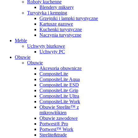
Roboty kuchenne
Blendery miksery
Turystyka i kemping
Grzejniki i lampki turystyczne
Kartusze gazowe
Kuchenki turystyczne
Naczynia turystyczne
Meble
Uchwyty biurkowe
Uchwyty PC
Obuwie
Obuwie
Akcesoria obuwnicze
CompositeLite
CompositeLite Aqua
CompositeLite ESD
CompositeLite Grip
CompositeLite Ultra
CompositeLite Work
Obuwie Steelite™ z
mikrowłókien
Obuwie zawodowe
Portwest® Pro
Portwest™ Work
Steelite&trade