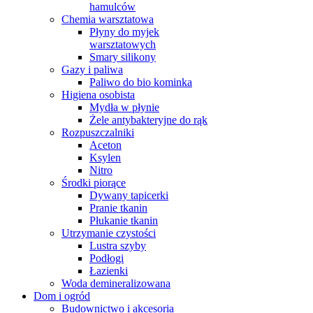
hamulców
Chemia warsztatowa
Płyny do myjek
warsztatowych
Smary silikony
Gazy i paliwa
Paliwo do bio kominka
Higiena osobista
Mydła w płynie
Żele antybakteryjne do rąk
Rozpuszczalniki
Aceton
Ksylen
Nitro
Środki piorące
Dywany tapicerki
Pranie tkanin
Płukanie tkanin
Utrzymanie czystości
Lustra szyby
Podłogi
Łazienki
Woda demineralizowana
Dom i ogród
Budownictwo i akcesoria