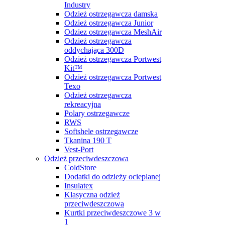
Industry
Odzież ostrzegawcza damska
Odzież ostrzegawcza Junior
Odziez ostrzegawcza MeshAir
Odzież ostrzegawcza
oddychająca 300D
Odzież ostrzegawcza Portwest
Kit™
Odzież ostrzegawcza Portwest
Texo
Odzież ostrzegawcza
rekreacyjna
Polary ostrzegawcze
RWS
Softshele ostrzegawcze
Tkanina 190 T
Vest-Port
Odzież przeciwdeszczowa
ColdStore
Dodatki do odzieży ocieplanej
Insulatex
Klasyczna odzież
przeciwdeszczowa
Kurtki przeciwdeszczowe 3 w
1