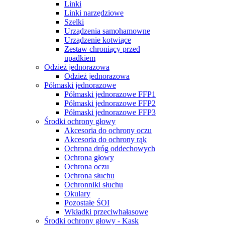
Linki
Linki narzędziowe
Szelki
Urządzenia samohamowne
Urządzenie kotwiące
Zestaw chroniący przed
upadkiem
Odzież jednorazowa
Odzież jednorazowa
Półmaski jednorazowe
Półmaski jednorazowe FFP1
Półmaski jednorazowe FFP2
Półmaski jednorazowe FFP3
Środki ochrony głowy
Akcesoria do ochrony oczu
Akcesoria do ochrony rąk
Ochrona dróg oddechowych
Ochrona głowy
Ochrona oczu
Ochrona słuchu
Ochronniki słuchu
Okulary
Pozostałe ŚOI
Wkładki przeciwhałasowe
Środki ochrony głowy - Kask