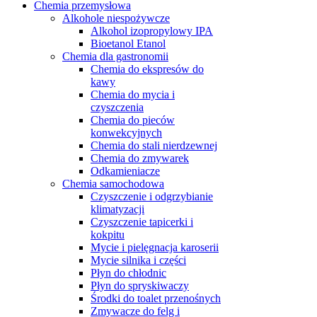
Chemia przemysłowa
Alkohole niespożywcze
Alkohol izopropylowy IPA
Bioetanol Etanol
Chemia dla gastronomii
Chemia do ekspresów do
kawy
Chemia do mycia i
czyszczenia
Chemia do pieców
konwekcyjnych
Chemia do stali nierdzewnej
Chemia do zmywarek
Odkamieniacze
Chemia samochodowa
Czyszczenie i odgrzybianie
klimatyzacji
Czyszczenie tapicerki i
kokpitu
Mycie i pielęgnacja karoserii
Mycie silnika i części
Płyn do chłodnic
Płyn do spryskiwaczy
Środki do toalet przenośnych
Zmywacze do felg i