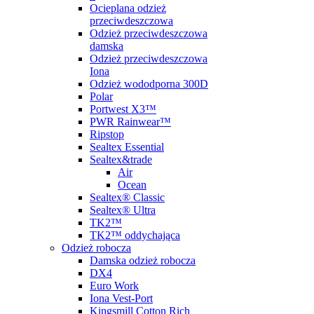
Ocieplana odzież
przeciwdeszczowa
Odzież przeciwdeszczowa
damska
Odzież przeciwdeszczowa
Iona
Odzież wododporna 300D
Polar
Portwest X3™
PWR Rainwear™
Ripstop
Sealtex Essential
Sealtex&trade
Air
Ocean
Sealtex® Classic
Sealtex® Ultra
TK2™
TK2™ oddychająca
Odzież robocza
Damska odzież robocza
DX4
Euro Work
Iona Vest-Port
Kingsmill Cotton Rich