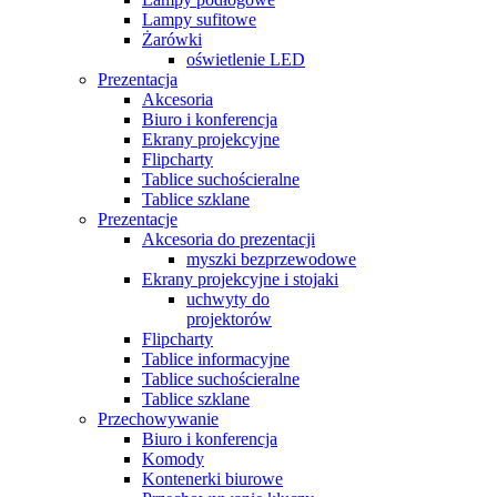
Lampy sufitowe
Żarówki
oświetlenie LED
Prezentacja
Akcesoria
Biuro i konferencja
Ekrany projekcyjne
Flipcharty
Tablice suchościeralne
Tablice szklane
Prezentacje
Akcesoria do prezentacji
myszki bezprzewodowe
Ekrany projekcyjne i stojaki
uchwyty do
projektorów
Flipcharty
Tablice informacyjne
Tablice suchościeralne
Tablice szklane
Przechowywanie
Biuro i konferencja
Komody
Kontenerki biurowe