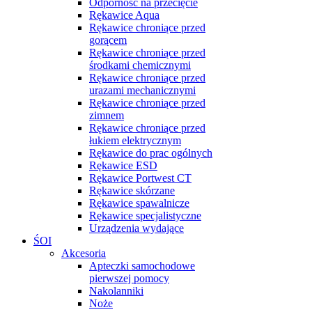
Odporność na przecięcie
Rękawice Aqua
Rękawice chroniące przed
gorącem
Rękawice chroniące przed
środkami chemicznymi
Rękawice chroniące przed
urazami mechanicznymi
Rękawice chroniące przed
zimnem
Rękawice chroniące przed
łukiem elektrycznym
Rękawice do prac ogólnych
Rękawice ESD
Rękawice Portwest CT
Rękawice skórzane
Rękawice spawalnicze
Rękawice specjalistyczne
Urządzenia wydające
ŚOI
Akcesoria
Apteczki samochodowe
pierwszej pomocy
Nakolanniki
Noże