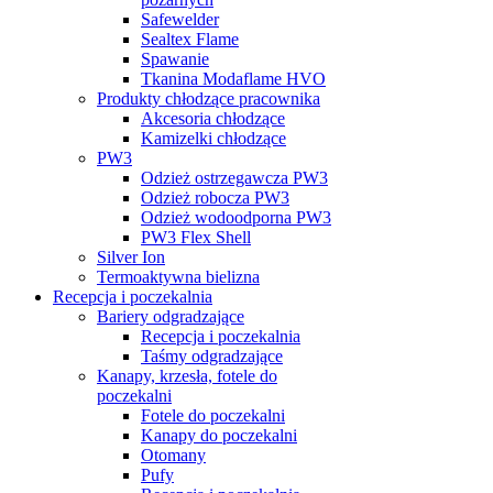
Safewelder
Sealtex Flame
Spawanie
Tkanina Modaflame HVO
Produkty chłodzące pracownika
Akcesoria chłodzące
Kamizelki chłodzące
PW3
Odzież ostrzegawcza PW3
Odzież robocza PW3
Odzież wodoodporna PW3
PW3 Flex Shell
Silver Ion
Termoaktywna bielizna
Recepcja i poczekalnia
Bariery odgradzające
Recepcja i poczekalnia
Taśmy odgradzające
Kanapy, krzesła, fotele do
poczekalni
Fotele do poczekalni
Kanapy do poczekalni
Otomany
Pufy