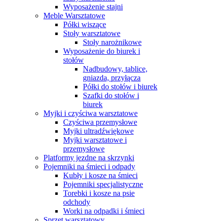
Wyposażenie stajni
Meble Warsztatowe
Półki wiszące
Stoły warsztatowe
Stoły narożnikowe
Wyposażenie do biurek i
stołów
Nadbudowy, tablice,
gniazda, przyłącza
Półki do stołów i biurek
Szafki do stołów i
biurek
Myjki i czyściwa warsztatowe
Czyściwa przemysłowe
Myjki ultradźwiękowe
Myjki warsztatowe i
przemysłowe
Platformy jezdne na skrzynki
Pojemniki na śmieci i odpady
Kubły i kosze na śmieci
Pojemniki specjalistyczne
Torebki i kosze na psie
odchody
Worki na odpadki i śmieci
Sprzęt warsztatowy