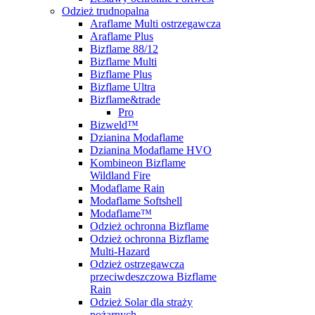
Odzież trudnopalna
Araflame Multi ostrzegawcza
Araflame Plus
Bizflame 88/12
Bizflame Multi
Bizflame Plus
Bizflame Ultra
Bizflame&trade
Pro
Bizweld™
Dzianina Modaflame
Dzianina Modaflame HVO
Kombineon Bizflame
Wildland Fire
Modaflame Rain
Modaflame Softshell
Modaflame™
Odzież ochronna Bizflame
Odzież ochronna Bizflame
Multi-Hazard
Odzież ostrzegawcza
przeciwdeszczowa Bizflame
Rain
Odzież Solar dla straży
pożarnych