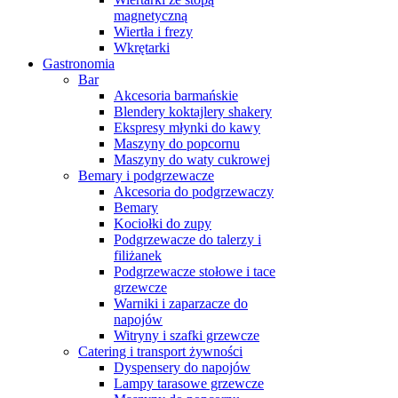
magnetyczną
Wiertła i frezy
Wkrętarki
Gastronomia
Bar
Akcesoria barmańskie
Blendery koktajlery shakery
Ekspresy młynki do kawy
Maszyny do popcornu
Maszyny do waty cukrowej
Bemary i podgrzewacze
Akcesoria do podgrzewaczy
Bemary
Kociołki do zupy
Podgrzewacze do talerzy i
filiżanek
Podgrzewacze stołowe i tace
grzewcze
Warniki i zaparzacze do
napojów
Witryny i szafki grzewcze
Catering i transport żywności
Dyspensery do napojów
Lampy tarasowe grzewcze