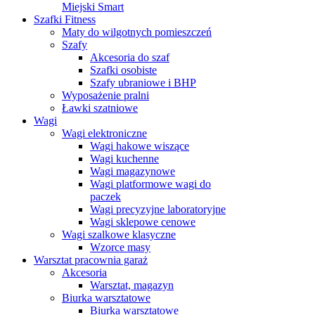
Miejski Smart
Szafki Fitness
Maty do wilgotnych pomieszczeń
Szafy
Akcesoria do szaf
Szafki osobiste
Szafy ubraniowe i BHP
Wyposażenie pralni
Ławki szatniowe
Wagi
Wagi elektroniczne
Wagi hakowe wiszące
Wagi kuchenne
Wagi magazynowe
Wagi platformowe wagi do
paczek
Wagi precyzyjne laboratoryjne
Wagi sklepowe cenowe
Wagi szalkowe klasyczne
Wzorce masy
Warsztat pracownia garaż
Akcesoria
Warsztat, magazyn
Biurka warsztatowe
Biurka warsztatowe