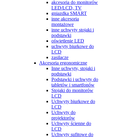
akcesoria do monitorów
LED/LCD, TV
gniazdka SMART
inne akcesoria
montażowe
inne uchwyty stojaki i
podstawki
oświetlenie LED
uchwyty biurkowe do
LCD
zasilacze
Akcesoria ergonomiczne
Inne uchwyty, stojaki i
podstawki
Podstawki i uchwyty do
tabletów i smartfonów
Stojaki do monitorów
LCD
Uchwyty biurkowe do
LCD
Uchwyty do
projektorów
Uchwyty ścienne do
LCD
Uchwyty sufitowe do