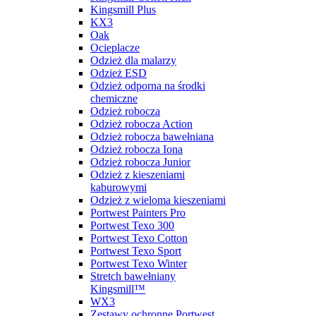
Kingsmill Plus
KX3
Oak
Ocieplacze
Odzież dla malarzy
Odzież ESD
Odzież odporna na środki
chemiczne
Odzież robocza
Odzież robocza Action
Odzież robocza bawełniana
Odzież robocza Iona
Odzież robocza Junior
Odzież z kieszeniami
kaburowymi
Odzież z wieloma kieszeniami
Portwest Painters Pro
Portwest Texo 300
Portwest Texo Cotton
Portwest Texo Sport
Portwest Texo Winter
Stretch bawełniany
Kingsmill™
WX3
Zestawy ochronne Portwest