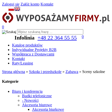
Zaloguj się
Załóż konto
Kontakt
0
Infolinia
+48 22 364 55 55
0
Katalog produktów
Indywidualne Projekty B2B
Współpraca z Dostawcami
Kontakt
Raty/Leasing
Strona główna
»
Szkoła i przedszkole
»
Zabawa
»
Sceny szkolne
Kategorie
Biuro i konferencja
Budki telefoniczne
- Nowości
Akcesoria biurowe
Akcesoria biurkowe