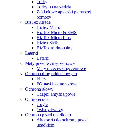
Torby
Torby na narzędzia
Zakładowe apteczki pierwszej
pomocy
BizTex&trade
Biztex Micro
BizTex Micro & SMS
BizTex Micro Plus
Biztex SMS
BizTex trudnopalny
Latarki
Latarki
Maty przeciwzmęczeniowe
Maty przeciwzmęczeniowe
Ochrona dróg oddechowych
Filtry
Półmaski jednorazowe
Ochrona głowy
Czapki antyskalpowe
Ochrona oczu
Gogle
Osłony twarzy
Ochrona przed upadkiem
Akcesoria do ochrony przed
upadkiem