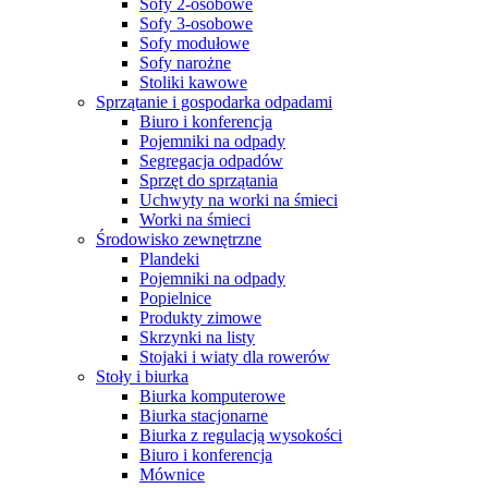
Sofy 2-osobowe
Sofy 3-osobowe
Sofy modułowe
Sofy narożne
Stoliki kawowe
Sprzątanie i gospodarka odpadami
Biuro i konferencja
Pojemniki na odpady
Segregacja odpadów
Sprzęt do sprzątania
Uchwyty na worki na śmieci
Worki na śmieci
Środowisko zewnętrzne
Plandeki
Pojemniki na odpady
Popielnice
Produkty zimowe
Skrzynki na listy
Stojaki i wiaty dla rowerów
Stoły i biurka
Biurka komputerowe
Biurka stacjonarne
Biurka z regulacją wysokości
Biuro i konferencja
Mównice