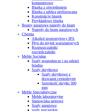
komputerowe
Biurka z oświetleniem
Biurka z tablicą perforowaną
Konstrukcje biurek
Przykładowe biurka
Bramy garażowe napędy do bram
Napędy do bram garażowych
Chemia
Alkohol izopropylowy IPA
Płyn do myjek warsztatowych
Rozpuszczalniki
rozcieńczalniki
Meble Socjalne
Szafy gospodarcze i na odzież
brudną
Szafy skrytkowe
Szafy skrytkowe z
drzwiami centralnymi
Szerokość skrytki 300
mm
Meble Specjalistyczne
Meble laboratoryjne
Stanowiska targowe
Szafy garażowe
szafy narciarskie