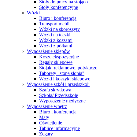
Stoły do pracy na stojąco
Stoły konferencyjne
Wózki
Biuro i konferencja
Transport mebli
Wózki na skoroszyty
Wózki na teczki
Wózki z koszami
Wózki z półkami
Wyposażenie sklepów
Kosze ekspozycyjne
Regały sklepowe
Stojaki reklamowe, potykacze
Taborety "stopa słonia"
Wózki i koszyki sklepowe
Wyposażenie szkół i przedszkoli
Szafa skrytkowa
Szkoła/ Przedszkole
Wyposażenie medyczne
Wyposażenie wnętrz
Biuro i konferencja
Maty
Oświetlenie
Tablice informacyjne
Zegary