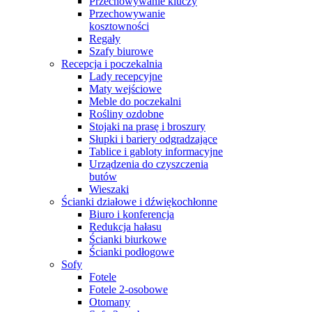
Przechowywanie kluczy
Przechowywanie
kosztowności
Regały
Szafy biurowe
Recepcja i poczekalnia
Lady recepcyjne
Maty wejściowe
Meble do poczekalni
Rośliny ozdobne
Stojaki na prasę i broszury
Słupki i bariery odgradzające
Tablice i gabloty informacyjne
Urządzenia do czyszczenia
butów
Wieszaki
Ścianki działowe i dźwiękochłonne
Biuro i konferencja
Redukcja hałasu
Ścianki biurkowe
Ścianki podłogowe
Sofy
Fotele
Fotele 2-osobowe
Otomany