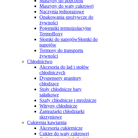
Maszyny do popcornu
Maszyny do waty cukrowej
Naczynia jednorazowe
Opakowania spożywcze do
żywności
Pojemniki termoizolacyjne
TermoBoxy
Słomki do napojówSłomki do
napojów
Termosy do transportu
żywności
Chłodnictwo
Akcesoria do lad i stołów
chłodniczych
Dyspensery granitory
chłodzące
Stoły chłodnicze bary
sałatkowe
Szafy chłodnicze i mroźnicze
Witryny chłodnicze
Zamrażarki chłodziarki
skrzyniowe
Cukiernia kawiarnia
Akcesoria cukiernicze
Cukier do waty cukrowej