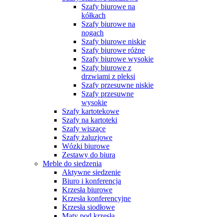
Szafy biurowe na
kółkach
Szafy biurowe na
nogach
Szafy biurowe niskie
Szafy biurowe różne
Szafy biurowe wysokie
Szafy biurowe z
drzwiami z pleksi
Szafy przesuwne niskie
Szafy przesuwne
wysokie
Szafy kartotekowe
Szafy na kartoteki
Szafy wiszące
Szafy żaluzjowe
Wózki biurowe
Zestawy do biura
Meble do siedzenia
Aktywne siedzenie
Biuro i konferencja
Krzesła biurowe
Krzesła konferencyjne
Krzesła siodłowe
Maty pod krzesła