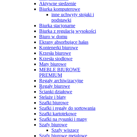
Aktywne siedzenie
Biurka komputerowe
inne uchwyty stojaki i
podstawki
Biurka stacjonarne
Biurka z regulacją wysokości
Biuro w domu
Ekrany absorbujące hałas
Kontenerki biurowe
Krzesła biurowe
Krzesła siodłowe
Maty biurowe
MEBLE BIUROWE
PREMIUM
Regały archiwizacyjne
Regały biurowe
Ścianki działowe
Stelaże i blaty
Szafki biurowe
Szafki i regały do sortowania
Szafki kartotekowe
Szafki na rysunki i mapy
Szafy biurowe
Szafy wiszące
Szafy biurowe metalowe