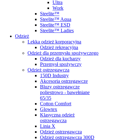
Ultra
Work
Steelite™
Steelite™ Aqua
Steelite™ ESD
Steelite™ Ladies
Odzież
Lekka odzież korporacyjna
Odzież rekreacyjna
Odzież dla przemysłu spożywczego
Odzież dla kucharzy
Przemysł spożywczy
Odzież ostrzegawcza
150D Industry
Akcesoria ostrzegawcze
Bluzy ostrzegawcze
poliestrowo - bawełniane
65/35
Cotton Comfort
Glowtex
Klasyczna odzież
ostrzegawcza
Linia X
Odzież ostrzegawcza
Odzież ostrzegawcza 300D