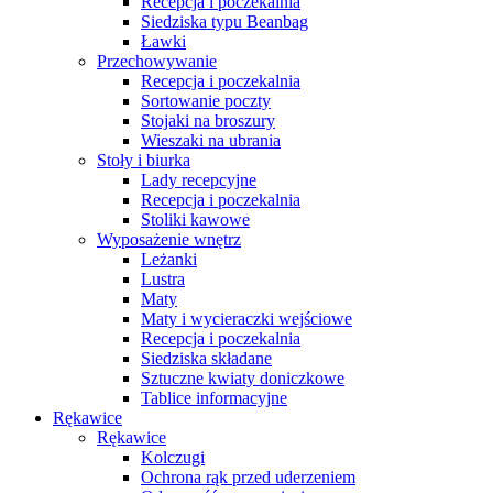
Recepcja i poczekalnia
Siedziska typu Beanbag
Ławki
Przechowywanie
Recepcja i poczekalnia
Sortowanie poczty
Stojaki na broszury
Wieszaki na ubrania
Stoły i biurka
Lady recepcyjne
Recepcja i poczekalnia
Stoliki kawowe
Wyposażenie wnętrz
Leżanki
Lustra
Maty
Maty i wycieraczki wejściowe
Recepcja i poczekalnia
Siedziska składane
Sztuczne kwiaty doniczkowe
Tablice informacyjne
Rękawice
Rękawice
Kolczugi
Ochrona rąk przed uderzeniem