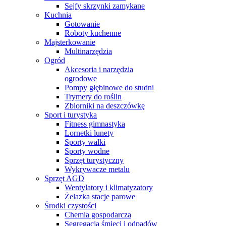
Sejfy skrzynki zamykane
Kuchnia
Gotowanie
Roboty kuchenne
Majsterkowanie
Multinarzędzia
Ogród
Akcesoria i narzędzia
ogrodowe
Pompy głębinowe do studni
Trymery do roślin
Zbiorniki na deszczówkę
Sport i turystyka
Fitness gimnastyka
Lornetki lunety
Sporty walki
Sporty wodne
Sprzęt turystyczny
Wykrywacze metalu
Sprzęt AGD
Wentylatory i klimatyzatory
Żelazka stacje parowe
Środki czystości
Chemia gospodarcza
Segregacja śmieci i odpadów