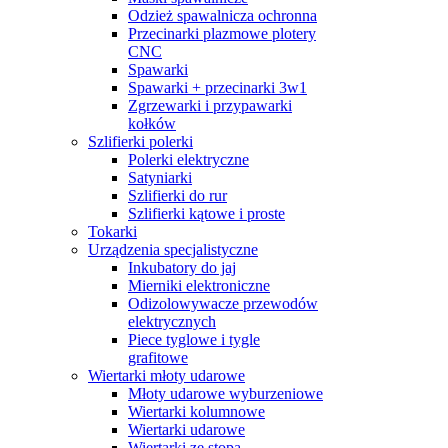
Odzież spawalnicza ochronna
Przecinarki plazmowe plotery
CNC
Spawarki
Spawarki + przecinarki 3w1
Zgrzewarki i przypawarki
kołków
Szlifierki polerki
Polerki elektryczne
Satyniarki
Szlifierki do rur
Szlifierki kątowe i proste
Tokarki
Urządzenia specjalistyczne
Inkubatory do jaj
Mierniki elektroniczne
Odizolowywacze przewodów
elektrycznych
Piece tyglowe i tygle
grafitowe
Wiertarki młoty udarowe
Młoty udarowe wyburzeniowe
Wiertarki kolumnowe
Wiertarki udarowe
Wiertarki ze stopą