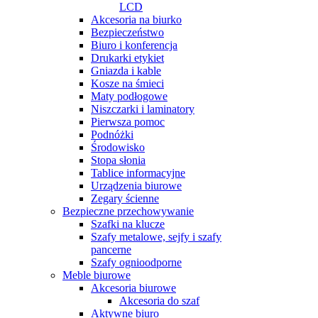
LCD
Akcesoria na biurko
Bezpieczeństwo
Biuro i konferencja
Drukarki etykiet
Gniazda i kable
Kosze na śmieci
Maty podłogowe
Niszczarki i laminatory
Pierwsza pomoc
Podnóżki
Środowisko
Stopa słonia
Tablice informacyjne
Urządzenia biurowe
Zegary ścienne
Bezpieczne przechowywanie
Szafki na klucze
Szafy metalowe, sejfy i szafy
pancerne
Szafy ognioodporne
Meble biurowe
Akcesoria biurowe
Akcesoria do szaf
Aktywne biuro