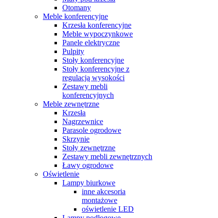
Otomany
Meble konferencyjne
Krzesła konferencyjne
Meble wypoczynkowe
Panele elektryczne
Pulpity
Stoły konferencyjne
Stoły konferencyjne z
regulacją wysokości
Zestawy mebli
konferencyjnych
Meble zewnętrzne
Krzesła
Nagrzewnice
Parasole ogrodowe
Skrzynie
Stoły zewnętrzne
Zestawy mebli zewnętrznych
Ławy ogrodowe
Oświetlenie
Lampy biurkowe
inne akcesoria
montażowe
oświetlenie LED
Lampy podłogowe