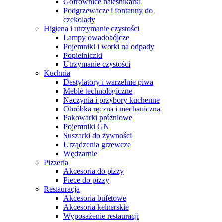
Gofrownice naleśnikarki
Podgrzewacze i fontanny do
czekolady
Higiena i utrzymanie czystości
Lampy owadobójcze
Pojemniki i worki na odpady
Popielniczki
Utrzymanie czystości
Kuchnia
Destylatory i warzelnie piwa
Meble technologiczne
Naczynia i przybory kuchenne
Obróbka ręczna i mechaniczna
Pakowarki próżniowe
Pojemniki GN
Suszarki do żywności
Urządzenia grzewcze
Wędzarnie
Pizzeria
Akcesoria do pizzy
Piece do pizzy
Restauracja
Akcesoria bufetowe
Akcesoria kelnerskie
Wyposażenie restauracji