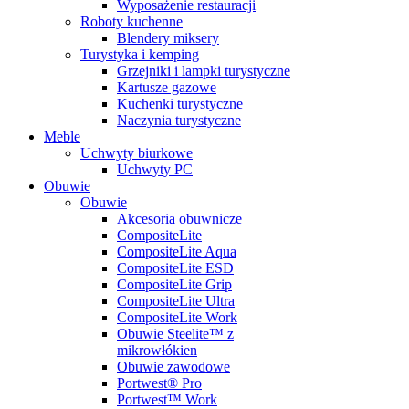
Wyposażenie restauracji
Roboty kuchenne
Blendery miksery
Turystyka i kemping
Grzejniki i lampki turystyczne
Kartusze gazowe
Kuchenki turystyczne
Naczynia turystyczne
Meble
Uchwyty biurkowe
Uchwyty PC
Obuwie
Obuwie
Akcesoria obuwnicze
CompositeLite
CompositeLite Aqua
CompositeLite ESD
CompositeLite Grip
CompositeLite Ultra
CompositeLite Work
Obuwie Steelite™ z
mikrowłókien
Obuwie zawodowe
Portwest® Pro
Portwest™ Work