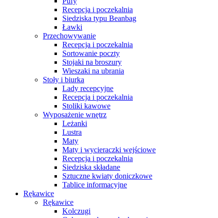
Pufy
Recepcja i poczekalnia
Siedziska typu Beanbag
Ławki
Przechowywanie
Recepcja i poczekalnia
Sortowanie poczty
Stojaki na broszury
Wieszaki na ubrania
Stoły i biurka
Lady recepcyjne
Recepcja i poczekalnia
Stoliki kawowe
Wyposażenie wnętrz
Leżanki
Lustra
Maty
Maty i wycieraczki wejściowe
Recepcja i poczekalnia
Siedziska składane
Sztuczne kwiaty doniczkowe
Tablice informacyjne
Rękawice
Rękawice
Kolczugi