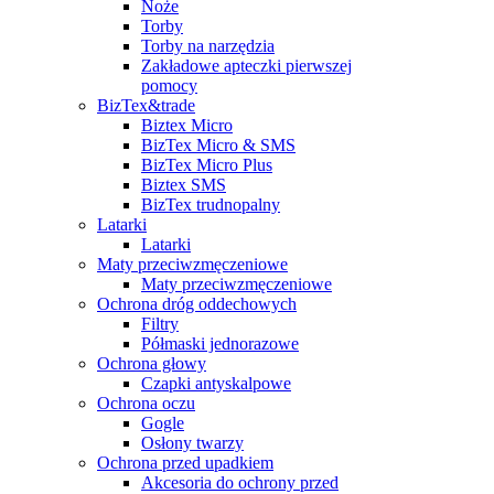
Noże
Torby
Torby na narzędzia
Zakładowe apteczki pierwszej
pomocy
BizTex&trade
Biztex Micro
BizTex Micro & SMS
BizTex Micro Plus
Biztex SMS
BizTex trudnopalny
Latarki
Latarki
Maty przeciwzmęczeniowe
Maty przeciwzmęczeniowe
Ochrona dróg oddechowych
Filtry
Półmaski jednorazowe
Ochrona głowy
Czapki antyskalpowe
Ochrona oczu
Gogle
Osłony twarzy
Ochrona przed upadkiem
Akcesoria do ochrony przed