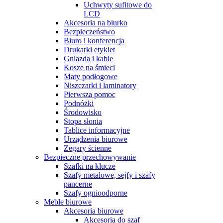
Uchwyty sufitowe do
LCD
Akcesoria na biurko
Bezpieczeństwo
Biuro i konferencja
Drukarki etykiet
Gniazda i kable
Kosze na śmieci
Maty podłogowe
Niszczarki i laminatory
Pierwsza pomoc
Podnóżki
Środowisko
Stopa słonia
Tablice informacyjne
Urządzenia biurowe
Zegary ścienne
Bezpieczne przechowywanie
Szafki na klucze
Szafy metalowe, sejfy i szafy
pancerne
Szafy ognioodporne
Meble biurowe
Akcesoria biurowe
Akcesoria do szaf