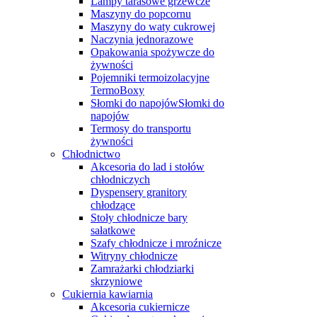
Lampy tarasowe grzewcze
Maszyny do popcornu
Maszyny do waty cukrowej
Naczynia jednorazowe
Opakowania spożywcze do
żywności
Pojemniki termoizolacyjne
TermoBoxy
Słomki do napojówSłomki do
napojów
Termosy do transportu
żywności
Chłodnictwo
Akcesoria do lad i stołów
chłodniczych
Dyspensery granitory
chłodzące
Stoły chłodnicze bary
sałatkowe
Szafy chłodnicze i mroźnicze
Witryny chłodnicze
Zamrażarki chłodziarki
skrzyniowe
Cukiernia kawiarnia
Akcesoria cukiernicze