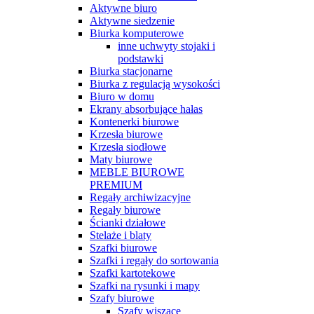
Aktywne biuro
Aktywne siedzenie
Biurka komputerowe
inne uchwyty stojaki i
podstawki
Biurka stacjonarne
Biurka z regulacją wysokości
Biuro w domu
Ekrany absorbujące hałas
Kontenerki biurowe
Krzesła biurowe
Krzesła siodłowe
Maty biurowe
MEBLE BIUROWE
PREMIUM
Regały archiwizacyjne
Regały biurowe
Ścianki działowe
Stelaże i blaty
Szafki biurowe
Szafki i regały do sortowania
Szafki kartotekowe
Szafki na rysunki i mapy
Szafy biurowe
Szafy wiszące