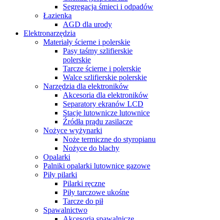
Segregacja śmieci i odpadów
Łazienka
AGD dla urody
Elektronarzędzia
Materiały ścierne i polerskie
Pasy taśmy szlifierskie
polerskie
Tarcze ścierne i polerskie
Walce szlifierskie polerskie
Narzędzia dla elektroników
Akcesoria dla elektroników
Separatory ekranów LCD
Stacje lutownicze lutownice
Źródła prądu zasilacze
Nożyce wyżynarki
Noże termiczne do styropianu
Nożyce do blachy
Opalarki
Palniki opalarki lutownice gazowe
Piły pilarki
Pilarki ręczne
Piły tarczowe ukośne
Tarcze do pił
Spawalnictwo
Akcesoria spawalnicze