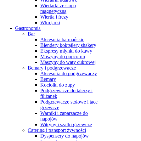
Wiertarki ze stopą
magnetyczną
Wiertła i frezy
Wkrętarki
Gastronomia
Bar
Akcesoria barmańskie
Blendery koktajlery shakery
Ekspresy młynki do kawy
Maszyny do popcornu
Maszyny do waty cukrowej
Bemary i podgrzewacze
Akcesoria do podgrzewaczy
Bemary
Kociołki do zupy
Podgrzewacze do talerzy i
filiżanek
Podgrzewacze stołowe i tace
grzewcze
Warniki i zaparzacze do
napojów
Witryny i szafki grzewcze
Catering i transport żywności
Dyspensery do napojów