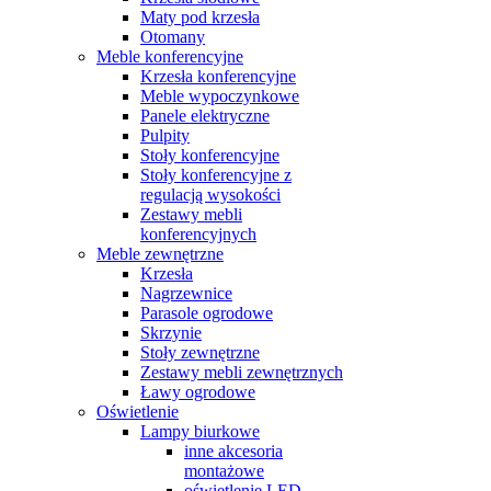
Maty pod krzesła
Otomany
Meble konferencyjne
Krzesła konferencyjne
Meble wypoczynkowe
Panele elektryczne
Pulpity
Stoły konferencyjne
Stoły konferencyjne z
regulacją wysokości
Zestawy mebli
konferencyjnych
Meble zewnętrzne
Krzesła
Nagrzewnice
Parasole ogrodowe
Skrzynie
Stoły zewnętrzne
Zestawy mebli zewnętrznych
Ławy ogrodowe
Oświetlenie
Lampy biurkowe
inne akcesoria
montażowe
oświetlenie LED