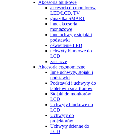
Akcesoria biurkowe
akcesoria do monitorów
LED/LCD, TV
gniazdka SMART
inne akcesoria
montażowe
inne uchwyty stojaki i
podstawki
oświetlenie LED
uchwyty biurkowe do
LCD
zasilacze
Akcesoria ergonomiczne
Inne uchwyty, stojaki i
podstawki
Podstawki i uchwyty do
tabletów i smartfonów
Stojaki do monitorów
LCD
Uchwyty biurkowe do
LCD
Uchwyty do
projektorów
Uchwyty ścienne do
LCD