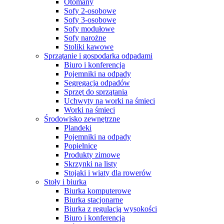
Otomany
Sofy 2-osobowe
Sofy 3-osobowe
Sofy modułowe
Sofy narożne
Stoliki kawowe
Sprzątanie i gospodarka odpadami
Biuro i konferencja
Pojemniki na odpady
Segregacja odpadów
Sprzęt do sprzątania
Uchwyty na worki na śmieci
Worki na śmieci
Środowisko zewnętrzne
Plandeki
Pojemniki na odpady
Popielnice
Produkty zimowe
Skrzynki na listy
Stojaki i wiaty dla rowerów
Stoły i biurka
Biurka komputerowe
Biurka stacjonarne
Biurka z regulacją wysokości
Biuro i konferencja