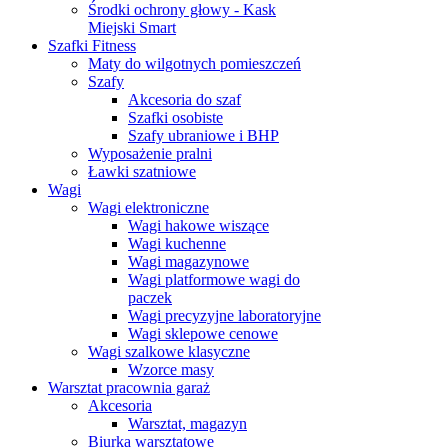
Środki ochrony głowy - Kask
Miejski Smart
Szafki Fitness
Maty do wilgotnych pomieszczeń
Szafy
Akcesoria do szaf
Szafki osobiste
Szafy ubraniowe i BHP
Wyposażenie pralni
Ławki szatniowe
Wagi
Wagi elektroniczne
Wagi hakowe wiszące
Wagi kuchenne
Wagi magazynowe
Wagi platformowe wagi do
paczek
Wagi precyzyjne laboratoryjne
Wagi sklepowe cenowe
Wagi szalkowe klasyczne
Wzorce masy
Warsztat pracownia garaż
Akcesoria
Warsztat, magazyn
Biurka warsztatowe