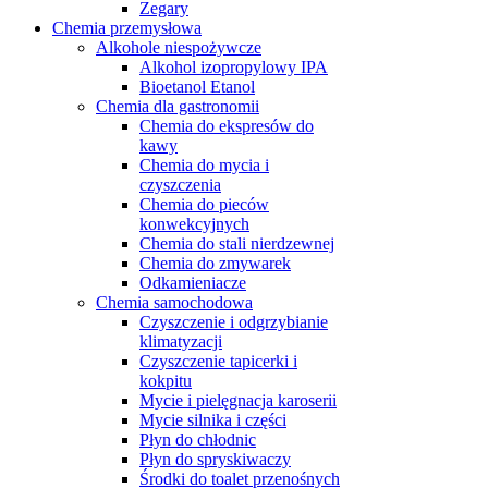
Zegary
Chemia przemysłowa
Alkohole niespożywcze
Alkohol izopropylowy IPA
Bioetanol Etanol
Chemia dla gastronomii
Chemia do ekspresów do
kawy
Chemia do mycia i
czyszczenia
Chemia do pieców
konwekcyjnych
Chemia do stali nierdzewnej
Chemia do zmywarek
Odkamieniacze
Chemia samochodowa
Czyszczenie i odgrzybianie
klimatyzacji
Czyszczenie tapicerki i
kokpitu
Mycie i pielęgnacja karoserii
Mycie silnika i części
Płyn do chłodnic
Płyn do spryskiwaczy
Środki do toalet przenośnych