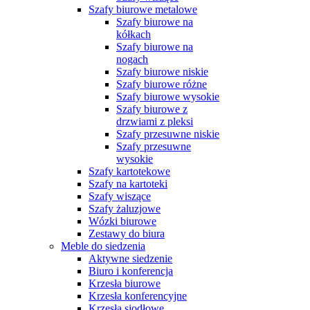
Szafy biurowe metalowe
Szafy biurowe na
kółkach
Szafy biurowe na
nogach
Szafy biurowe niskie
Szafy biurowe różne
Szafy biurowe wysokie
Szafy biurowe z
drzwiami z pleksi
Szafy przesuwne niskie
Szafy przesuwne
wysokie
Szafy kartotekowe
Szafy na kartoteki
Szafy wiszące
Szafy żaluzjowe
Wózki biurowe
Zestawy do biura
Meble do siedzenia
Aktywne siedzenie
Biuro i konferencja
Krzesła biurowe
Krzesła konferencyjne
Krzesła siodłowe