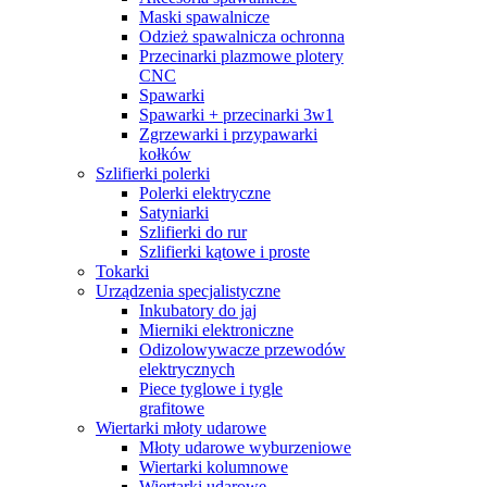
Maski spawalnicze
Odzież spawalnicza ochronna
Przecinarki plazmowe plotery
CNC
Spawarki
Spawarki + przecinarki 3w1
Zgrzewarki i przypawarki
kołków
Szlifierki polerki
Polerki elektryczne
Satyniarki
Szlifierki do rur
Szlifierki kątowe i proste
Tokarki
Urządzenia specjalistyczne
Inkubatory do jaj
Mierniki elektroniczne
Odizolowywacze przewodów
elektrycznych
Piece tyglowe i tygle
grafitowe
Wiertarki młoty udarowe
Młoty udarowe wyburzeniowe
Wiertarki kolumnowe
Wiertarki udarowe