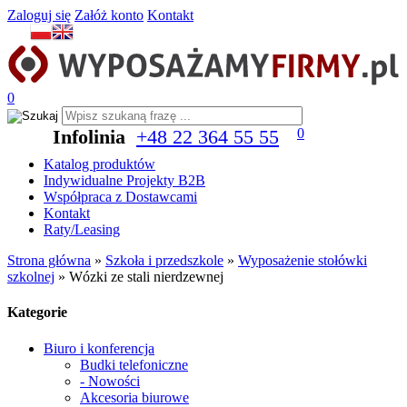
Zaloguj się
Załóż konto
Kontakt
0
Infolinia
+48 22 364 55 55
0
Katalog produktów
Indywidualne Projekty B2B
Współpraca z Dostawcami
Kontakt
Raty/Leasing
Strona główna
»
Szkoła i przedszkole
»
Wyposażenie stołówki
szkolnej
»
Wózki ze stali nierdzewnej
Kategorie
Biuro i konferencja
Budki telefoniczne
- Nowości
Akcesoria biurowe