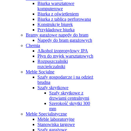
Biurka warsztatowe
komputerowe
Biurka z oświetleniem
Biurka z tablicą perforowaną
Konstrukcje biurek
Przykładowe biurka
Bramy garażowe napędy do bram
Napędy do bram garażowych
Chemia
Alkohol izopropylowy IPA
Płyn do myjek warsztatowych
Rozpuszczalniki
rozcieńczalniki
Meble Socjalne
Szafy gospodarcze i na odzież
brudną
Szafy skrytkowe
Szafy skrytkowe z
drzwiami centralnymi
Szerokość skrytki 300
mm
Meble Specjalistyczne
Meble laboratoryjne
Stanowiska targowe
Szafy garażowe