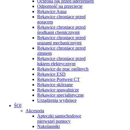
Ochrona rąk przed uderzeniem
Odporność na przecięcie
Rękawice Aqua
Rękawice chroniące przed
gorącem
Rękawice chroniące przed
środkami chemicznymi
Rękawice chroniące przed
urazami mechanicznymi
Rękawice chroniące przed
zimnem
Rękawice chroniące przed
łukiem elektrycznym
Rękawice do prac ogólnych
Rękawice ESD
Rękawice Portwest CT
Rękawice skórzane
Rękawice spawalnicze
Rękawice specjalistyczne
Urządzenia wydające
ŚOI
Akcesoria
Apteczki samochodowe
pierwszej pomocy
Nakolanniki