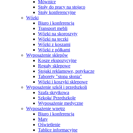
Mównice
Stoły do pracy na stojąco
Stoły konferencyjne
Wózki
Biuro i konferencja
Transport mebli
Wózki na skoroszyty
Wózki na teczki
Wózki z koszami
Wózki z półkami
Wyposażenie sklepów
Kosze ekspozycyjne
Regały sklepowe
Stojaki reklamowe, potykacze
Taborety "stopa słonia"
Wózki i koszyki sklepowe
Wyposażenie szkół i przedszkoli
Szafa skrytkowa
Szkoła/ Przedszkole
Wyposażenie medyczne
Wyposażenie wnętrz
Biuro i konferencja
Maty
Oświetlenie
Tablice informacyjne