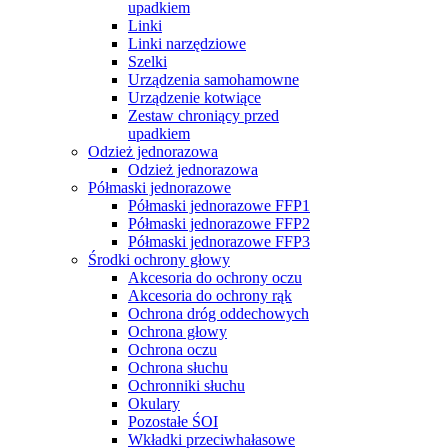
upadkiem
Linki
Linki narzędziowe
Szelki
Urządzenia samohamowne
Urządzenie kotwiące
Zestaw chroniący przed
upadkiem
Odzież jednorazowa
Odzież jednorazowa
Półmaski jednorazowe
Półmaski jednorazowe FFP1
Półmaski jednorazowe FFP2
Półmaski jednorazowe FFP3
Środki ochrony głowy
Akcesoria do ochrony oczu
Akcesoria do ochrony rąk
Ochrona dróg oddechowych
Ochrona głowy
Ochrona oczu
Ochrona słuchu
Ochronniki słuchu
Okulary
Pozostałe ŚOI
Wkładki przeciwhałasowe