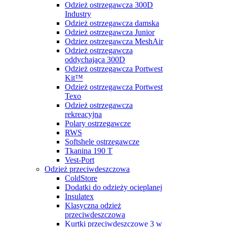
Odzież ostrzegawcza 300D
Industry
Odzież ostrzegawcza damska
Odzież ostrzegawcza Junior
Odziez ostrzegawcza MeshAir
Odzież ostrzegawcza
oddychająca 300D
Odzież ostrzegawcza Portwest
Kit™
Odzież ostrzegawcza Portwest
Texo
Odzież ostrzegawcza
rekreacyjna
Polary ostrzegawcze
RWS
Softshele ostrzegawcze
Tkanina 190 T
Vest-Port
Odzież przeciwdeszczowa
ColdStore
Dodatki do odzieży ocieplanej
Insulatex
Klasyczna odzież
przeciwdeszczowa
Kurtki przeciwdeszczowe 3 w