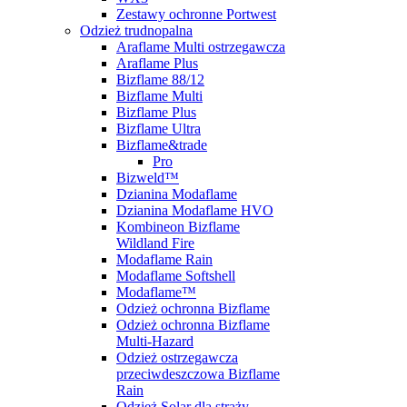
Zestawy ochronne Portwest
Odzież trudnopalna
Araflame Multi ostrzegawcza
Araflame Plus
Bizflame 88/12
Bizflame Multi
Bizflame Plus
Bizflame Ultra
Bizflame&trade
Pro
Bizweld™
Dzianina Modaflame
Dzianina Modaflame HVO
Kombineon Bizflame
Wildland Fire
Modaflame Rain
Modaflame Softshell
Modaflame™
Odzież ochronna Bizflame
Odzież ochronna Bizflame
Multi-Hazard
Odzież ostrzegawcza
przeciwdeszczowa Bizflame
Rain
Odzież Solar dla straży