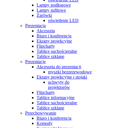
Lampy podłogowe
Lampy sufitowe
Żarówki
oświetlenie LED
Prezentacja
Akcesoria
Biuro i konferencja
Ekrany projekcyjne
Flipcharty
Tablice suchościeralne
Tablice szklane
Prezentacje
Akcesoria do prezentacji
myszki bezprzewodowe
Ekrany projekcyjne i stojaki
uchwyty do
projektorów
Flipcharty
Tablice informacyjne
Tablice suchościeralne
Tablice szklane
Przechowywanie
Biuro i konferencja
Komody