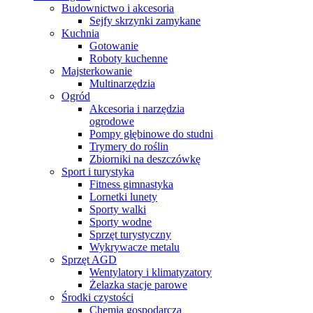
Budownictwo i akcesoria
Sejfy skrzynki zamykane
Kuchnia
Gotowanie
Roboty kuchenne
Majsterkowanie
Multinarzędzia
Ogród
Akcesoria i narzędzia
ogrodowe
Pompy głębinowe do studni
Trymery do roślin
Zbiorniki na deszczówkę
Sport i turystyka
Fitness gimnastyka
Lornetki lunety
Sporty walki
Sporty wodne
Sprzęt turystyczny
Wykrywacze metalu
Sprzęt AGD
Wentylatory i klimatyzatory
Żelazka stacje parowe
Środki czystości
Chemia gospodarcza