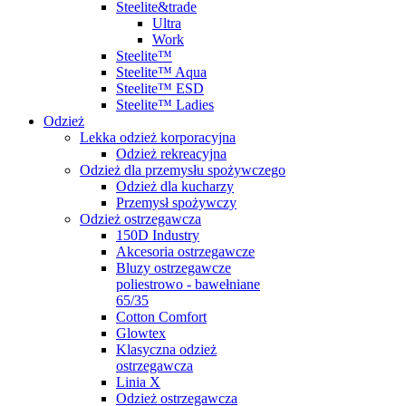
Steelite&trade
Ultra
Work
Steelite™
Steelite™ Aqua
Steelite™ ESD
Steelite™ Ladies
Odzież
Lekka odzież korporacyjna
Odzież rekreacyjna
Odzież dla przemysłu spożywczego
Odzież dla kucharzy
Przemysł spożywczy
Odzież ostrzegawcza
150D Industry
Akcesoria ostrzegawcze
Bluzy ostrzegawcze
poliestrowo - bawełniane
65/35
Cotton Comfort
Glowtex
Klasyczna odzież
ostrzegawcza
Linia X
Odzież ostrzegawcza