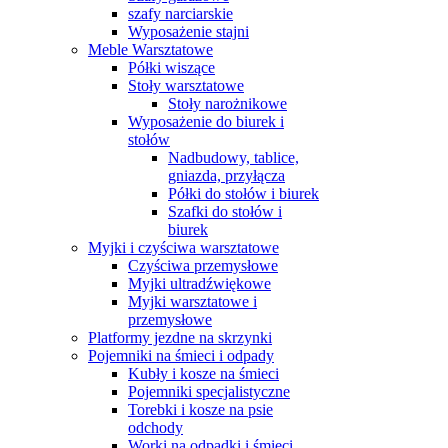
szafy narciarskie
Wyposażenie stajni
Meble Warsztatowe
Półki wiszące
Stoły warsztatowe
Stoły narożnikowe
Wyposażenie do biurek i
stołów
Nadbudowy, tablice,
gniazda, przyłącza
Półki do stołów i biurek
Szafki do stołów i
biurek
Myjki i czyściwa warsztatowe
Czyściwa przemysłowe
Myjki ultradźwiękowe
Myjki warsztatowe i
przemysłowe
Platformy jezdne na skrzynki
Pojemniki na śmieci i odpady
Kubły i kosze na śmieci
Pojemniki specjalistyczne
Torebki i kosze na psie
odchody
Worki na odpadki i śmieci