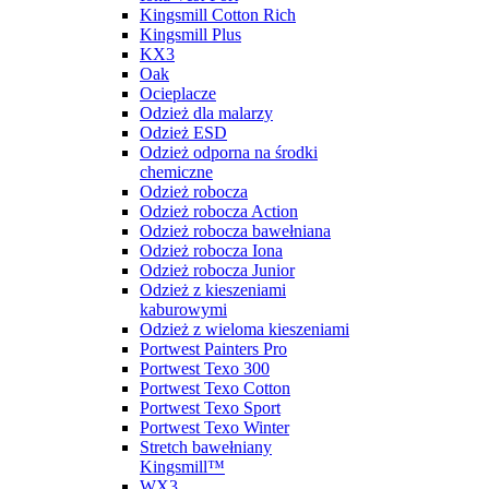
Kingsmill Cotton Rich
Kingsmill Plus
KX3
Oak
Ocieplacze
Odzież dla malarzy
Odzież ESD
Odzież odporna na środki
chemiczne
Odzież robocza
Odzież robocza Action
Odzież robocza bawełniana
Odzież robocza Iona
Odzież robocza Junior
Odzież z kieszeniami
kaburowymi
Odzież z wieloma kieszeniami
Portwest Painters Pro
Portwest Texo 300
Portwest Texo Cotton
Portwest Texo Sport
Portwest Texo Winter
Stretch bawełniany
Kingsmill™
WX3