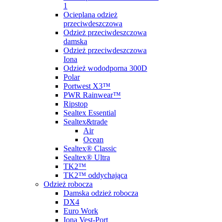
1
Ocieplana odzież
przeciwdeszczowa
Odzież przeciwdeszczowa
damska
Odzież przeciwdeszczowa
Iona
Odzież wododporna 300D
Polar
Portwest X3™
PWR Rainwear™
Ripstop
Sealtex Essential
Sealtex&trade
Air
Ocean
Sealtex® Classic
Sealtex® Ultra
TK2™
TK2™ oddychająca
Odzież robocza
Damska odzież robocza
DX4
Euro Work
Iona Vest-Port