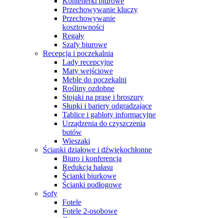
Kontenerki biurowe
Przechowywanie kluczy
Przechowywanie
kosztowności
Regały
Szafy biurowe
Recepcja i poczekalnia
Lady recepcyjne
Maty wejściowe
Meble do poczekalni
Rośliny ozdobne
Stojaki na prasę i broszury
Słupki i bariery odgradzające
Tablice i gabloty informacyjne
Urządzenia do czyszczenia
butów
Wieszaki
Ścianki działowe i dźwiękochłonne
Biuro i konferencja
Redukcja hałasu
Ścianki biurkowe
Ścianki podłogowe
Sofy
Fotele
Fotele 2-osobowe