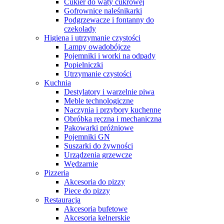
Cukier do waty cukrowej
Gofrownice naleśnikarki
Podgrzewacze i fontanny do
czekolady
Higiena i utrzymanie czystości
Lampy owadobójcze
Pojemniki i worki na odpady
Popielniczki
Utrzymanie czystości
Kuchnia
Destylatory i warzelnie piwa
Meble technologiczne
Naczynia i przybory kuchenne
Obróbka ręczna i mechaniczna
Pakowarki próżniowe
Pojemniki GN
Suszarki do żywności
Urządzenia grzewcze
Wędzarnie
Pizzeria
Akcesoria do pizzy
Piece do pizzy
Restauracja
Akcesoria bufetowe
Akcesoria kelnerskie