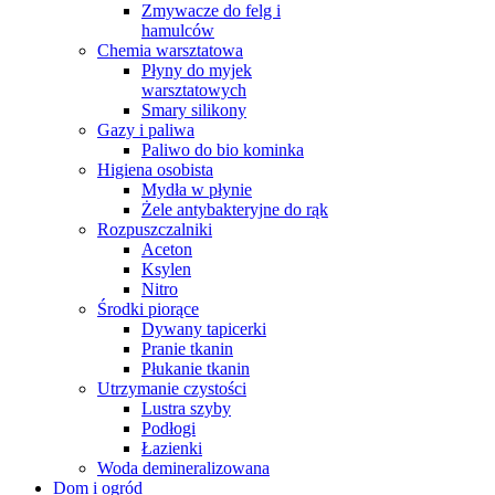
Zmywacze do felg i
hamulców
Chemia warsztatowa
Płyny do myjek
warsztatowych
Smary silikony
Gazy i paliwa
Paliwo do bio kominka
Higiena osobista
Mydła w płynie
Żele antybakteryjne do rąk
Rozpuszczalniki
Aceton
Ksylen
Nitro
Środki piorące
Dywany tapicerki
Pranie tkanin
Płukanie tkanin
Utrzymanie czystości
Lustra szyby
Podłogi
Łazienki
Woda demineralizowana
Dom i ogród