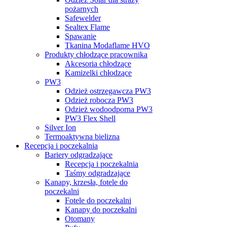
pożarnych
Safewelder
Sealtex Flame
Spawanie
Tkanina Modaflame HVO
Produkty chłodzące pracownika
Akcesoria chłodzące
Kamizelki chłodzące
PW3
Odzież ostrzegawcza PW3
Odzież robocza PW3
Odzież wodoodporna PW3
PW3 Flex Shell
Silver Ion
Termoaktywna bielizna
Recepcja i poczekalnia
Bariery odgradzające
Recepcja i poczekalnia
Taśmy odgradzające
Kanapy, krzesła, fotele do
poczekalni
Fotele do poczekalni
Kanapy do poczekalni
Otomany