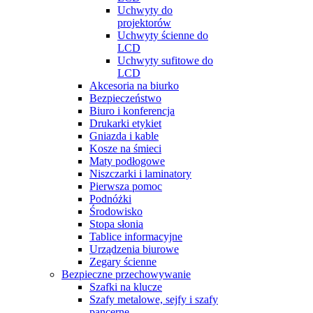
Uchwyty do
projektorów
Uchwyty ścienne do
LCD
Uchwyty sufitowe do
LCD
Akcesoria na biurko
Bezpieczeństwo
Biuro i konferencja
Drukarki etykiet
Gniazda i kable
Kosze na śmieci
Maty podłogowe
Niszczarki i laminatory
Pierwsza pomoc
Podnóżki
Środowisko
Stopa słonia
Tablice informacyjne
Urządzenia biurowe
Zegary ścienne
Bezpieczne przechowywanie
Szafki na klucze
Szafy metalowe, sejfy i szafy
pancerne