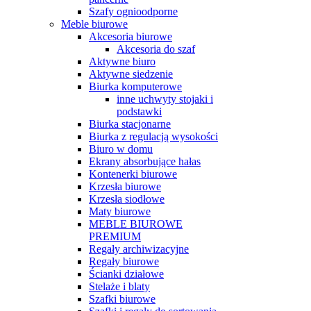
Szafy ognioodporne
Meble biurowe
Akcesoria biurowe
Akcesoria do szaf
Aktywne biuro
Aktywne siedzenie
Biurka komputerowe
inne uchwyty stojaki i
podstawki
Biurka stacjonarne
Biurka z regulacją wysokości
Biuro w domu
Ekrany absorbujące hałas
Kontenerki biurowe
Krzesła biurowe
Krzesła siodłowe
Maty biurowe
MEBLE BIUROWE
PREMIUM
Regały archiwizacyjne
Regały biurowe
Ścianki działowe
Stelaże i blaty
Szafki biurowe