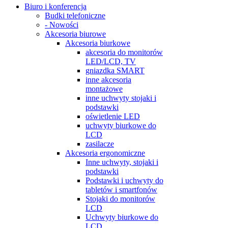
Biuro i konferencja
Budki telefoniczne
- Nowości
Akcesoria biurowe
Akcesoria biurkowe
akcesoria do monitorów
LED/LCD, TV
gniazdka SMART
inne akcesoria
montażowe
inne uchwyty stojaki i
podstawki
oświetlenie LED
uchwyty biurkowe do
LCD
zasilacze
Akcesoria ergonomiczne
Inne uchwyty, stojaki i
podstawki
Podstawki i uchwyty do
tabletów i smartfonów
Stojaki do monitorów
LCD
Uchwyty biurkowe do
LCD