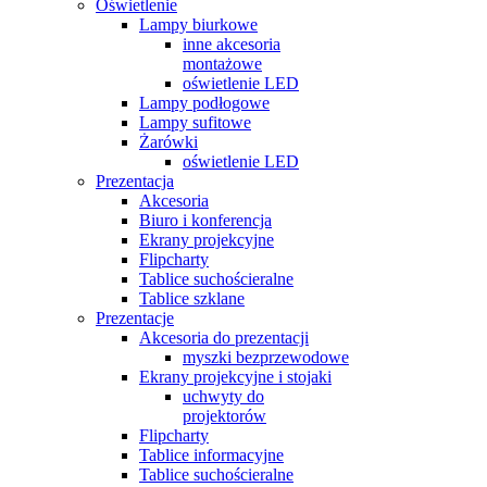
Oświetlenie
Lampy biurkowe
inne akcesoria
montażowe
oświetlenie LED
Lampy podłogowe
Lampy sufitowe
Żarówki
oświetlenie LED
Prezentacja
Akcesoria
Biuro i konferencja
Ekrany projekcyjne
Flipcharty
Tablice suchościeralne
Tablice szklane
Prezentacje
Akcesoria do prezentacji
myszki bezprzewodowe
Ekrany projekcyjne i stojaki
uchwyty do
projektorów
Flipcharty
Tablice informacyjne
Tablice suchościeralne