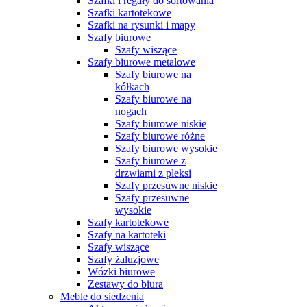
Szafki i regały do sortowania
Szafki kartotekowe
Szafki na rysunki i mapy
Szafy biurowe
Szafy wiszące
Szafy biurowe metalowe
Szafy biurowe na
kółkach
Szafy biurowe na
nogach
Szafy biurowe niskie
Szafy biurowe różne
Szafy biurowe wysokie
Szafy biurowe z
drzwiami z pleksi
Szafy przesuwne niskie
Szafy przesuwne
wysokie
Szafy kartotekowe
Szafy na kartoteki
Szafy wiszące
Szafy żaluzjowe
Wózki biurowe
Zestawy do biura
Meble do siedzenia