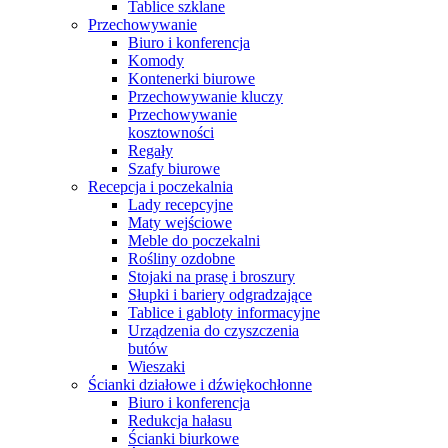
Tablice szklane
Przechowywanie
Biuro i konferencja
Komody
Kontenerki biurowe
Przechowywanie kluczy
Przechowywanie
kosztowności
Regały
Szafy biurowe
Recepcja i poczekalnia
Lady recepcyjne
Maty wejściowe
Meble do poczekalni
Rośliny ozdobne
Stojaki na prasę i broszury
Słupki i bariery odgradzające
Tablice i gabloty informacyjne
Urządzenia do czyszczenia
butów
Wieszaki
Ścianki działowe i dźwiękochłonne
Biuro i konferencja
Redukcja hałasu
Ścianki biurkowe