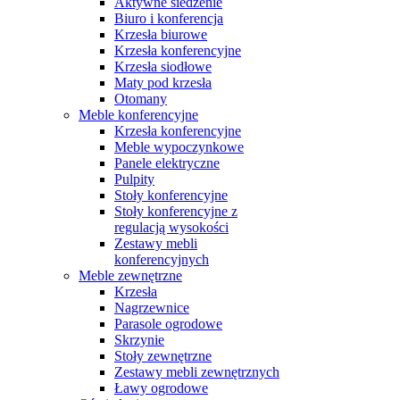
Aktywne siedzenie
Biuro i konferencja
Krzesła biurowe
Krzesła konferencyjne
Krzesła siodłowe
Maty pod krzesła
Otomany
Meble konferencyjne
Krzesła konferencyjne
Meble wypoczynkowe
Panele elektryczne
Pulpity
Stoły konferencyjne
Stoły konferencyjne z
regulacją wysokości
Zestawy mebli
konferencyjnych
Meble zewnętrzne
Krzesła
Nagrzewnice
Parasole ogrodowe
Skrzynie
Stoły zewnętrzne
Zestawy mebli zewnętrznych
Ławy ogrodowe