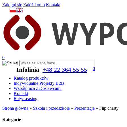
Zaloguj się
Załóż konto
Kontakt
0
Infolinia
+48 22 364 55 55
0
Katalog produktów
Indywidualne Projekty B2B
Współpraca z Dostawcami
Kontakt
Raty/Leasing
Strona główna
»
Szkoła i przedszkole
»
Prezentacje
»
Flip charty
Kategorie