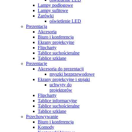
Lampy podłogowe
Lampy sufitowe
Żarówki
oświetlenie LED
Prezentacja
Akcesoria
Biuro i konferencja
Ekrany projekcyjne
Flipcharty
Tablice suchościeralne
Tablice szklane
Prezentacje
Akcesoria do prezentacji
myszki bezprzewodowe
Ekrany projekcyjne i stojaki
uchwyty do
projektorów
Flipcharty
Tablice informacyjne
Tablice suchościeralne
Tablice szklane
Przechowywanie
Biuro i konferencja
Komody