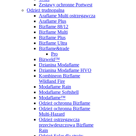
Zestawy ochronne Portwest
Odzież trudnopalna
Araflame Multi ostrzegawcza
Araflame Plus
Bizflame 88/12
Bizflame Multi
Bizflame Plus
Bizflame Ultra
Bizflame&trade
Pro
Bizweld™
Dzianina Modaflame
Dzianina Modaflame HVO
Kombineon Bizflame
Wildland Fire
Modaflame Rain
Modaflame Softshell
Modaflame™
Odzież ochronna Bizflame
Odzież ochronna Bizflame
Multi-Hazard
Odzież ostrzegawcza
przeciwdeszczowa Bizflame
Rain
Odzież Solar dla straży