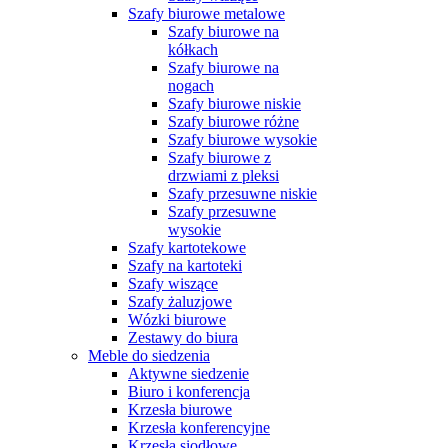
Szafy biurowe metalowe
Szafy biurowe na
kółkach
Szafy biurowe na
nogach
Szafy biurowe niskie
Szafy biurowe różne
Szafy biurowe wysokie
Szafy biurowe z
drzwiami z pleksi
Szafy przesuwne niskie
Szafy przesuwne
wysokie
Szafy kartotekowe
Szafy na kartoteki
Szafy wiszące
Szafy żaluzjowe
Wózki biurowe
Zestawy do biura
Meble do siedzenia
Aktywne siedzenie
Biuro i konferencja
Krzesła biurowe
Krzesła konferencyjne
Krzesła siodłowe