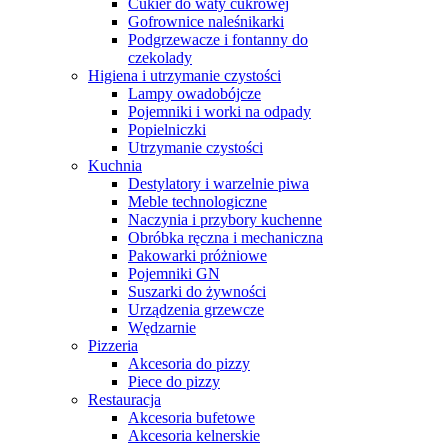
Cukier do waty cukrowej
Gofrownice naleśnikarki
Podgrzewacze i fontanny do
czekolady
Higiena i utrzymanie czystości
Lampy owadobójcze
Pojemniki i worki na odpady
Popielniczki
Utrzymanie czystości
Kuchnia
Destylatory i warzelnie piwa
Meble technologiczne
Naczynia i przybory kuchenne
Obróbka ręczna i mechaniczna
Pakowarki próżniowe
Pojemniki GN
Suszarki do żywności
Urządzenia grzewcze
Wędzarnie
Pizzeria
Akcesoria do pizzy
Piece do pizzy
Restauracja
Akcesoria bufetowe
Akcesoria kelnerskie