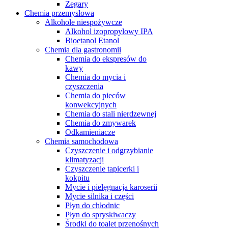
Zegary
Chemia przemysłowa
Alkohole niespożywcze
Alkohol izopropylowy IPA
Bioetanol Etanol
Chemia dla gastronomii
Chemia do ekspresów do
kawy
Chemia do mycia i
czyszczenia
Chemia do pieców
konwekcyjnych
Chemia do stali nierdzewnej
Chemia do zmywarek
Odkamieniacze
Chemia samochodowa
Czyszczenie i odgrzybianie
klimatyzacji
Czyszczenie tapicerki i
kokpitu
Mycie i pielęgnacja karoserii
Mycie silnika i części
Płyn do chłodnic
Płyn do spryskiwaczy
Środki do toalet przenośnych