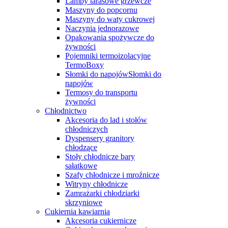
Lampy tarasowe grzewcze
Maszyny do popcornu
Maszyny do waty cukrowej
Naczynia jednorazowe
Opakowania spożywcze do
żywności
Pojemniki termoizolacyjne
TermoBoxy
Słomki do napojówSłomki do
napojów
Termosy do transportu
żywności
Chłodnictwo
Akcesoria do lad i stołów
chłodniczych
Dyspensery granitory
chłodzące
Stoły chłodnicze bary
sałatkowe
Szafy chłodnicze i mroźnicze
Witryny chłodnicze
Zamrażarki chłodziarki
skrzyniowe
Cukiernia kawiarnia
Akcesoria cukiernicze