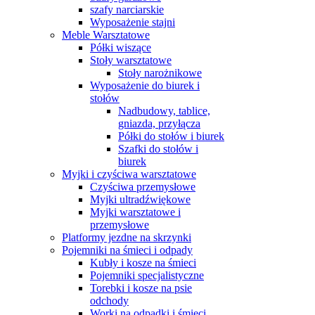
szafy narciarskie
Wyposażenie stajni
Meble Warsztatowe
Półki wiszące
Stoły warsztatowe
Stoły narożnikowe
Wyposażenie do biurek i
stołów
Nadbudowy, tablice,
gniazda, przyłącza
Półki do stołów i biurek
Szafki do stołów i
biurek
Myjki i czyściwa warsztatowe
Czyściwa przemysłowe
Myjki ultradźwiękowe
Myjki warsztatowe i
przemysłowe
Platformy jezdne na skrzynki
Pojemniki na śmieci i odpady
Kubły i kosze na śmieci
Pojemniki specjalistyczne
Torebki i kosze na psie
odchody
Worki na odpadki i śmieci