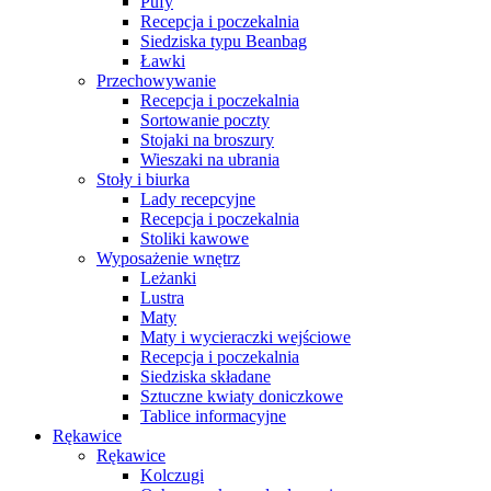
Pufy
Recepcja i poczekalnia
Siedziska typu Beanbag
Ławki
Przechowywanie
Recepcja i poczekalnia
Sortowanie poczty
Stojaki na broszury
Wieszaki na ubrania
Stoły i biurka
Lady recepcyjne
Recepcja i poczekalnia
Stoliki kawowe
Wyposażenie wnętrz
Leżanki
Lustra
Maty
Maty i wycieraczki wejściowe
Recepcja i poczekalnia
Siedziska składane
Sztuczne kwiaty doniczkowe
Tablice informacyjne
Rękawice
Rękawice
Kolczugi