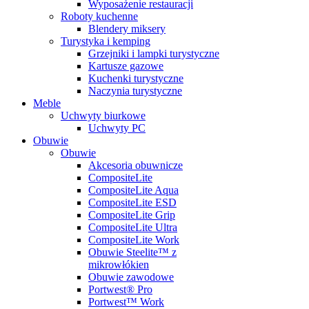
Wyposażenie restauracji
Roboty kuchenne
Blendery miksery
Turystyka i kemping
Grzejniki i lampki turystyczne
Kartusze gazowe
Kuchenki turystyczne
Naczynia turystyczne
Meble
Uchwyty biurkowe
Uchwyty PC
Obuwie
Obuwie
Akcesoria obuwnicze
CompositeLite
CompositeLite Aqua
CompositeLite ESD
CompositeLite Grip
CompositeLite Ultra
CompositeLite Work
Obuwie Steelite™ z
mikrowłókien
Obuwie zawodowe
Portwest® Pro
Portwest™ Work