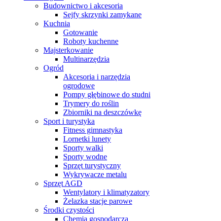
Budownictwo i akcesoria
Sejfy skrzynki zamykane
Kuchnia
Gotowanie
Roboty kuchenne
Majsterkowanie
Multinarzędzia
Ogród
Akcesoria i narzędzia
ogrodowe
Pompy głębinowe do studni
Trymery do roślin
Zbiorniki na deszczówkę
Sport i turystyka
Fitness gimnastyka
Lornetki lunety
Sporty walki
Sporty wodne
Sprzęt turystyczny
Wykrywacze metalu
Sprzęt AGD
Wentylatory i klimatyzatory
Żelazka stacje parowe
Środki czystości
Chemia gospodarcza