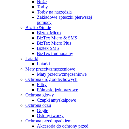
Noże
Torby
Torby na narzędzia
Zakładowe apteczki pierwszej
pomocy
BizTex&trade
Biztex Micro
BizTex Micro & SMS
BizTex Micro Plus
Biztex SMS
BizTex trudnopalny
Latarki
Latarki
Maty przeciwzmęczeniowe
Maty przeciwzmęczeniowe
Ochrona dróg oddechowych
Filtry
Półmaski jednorazowe
Ochrona głowy
Czapki antyskalpowe
Ochrona oczu
Gogle
Osłony twarzy
Ochrona przed upadkiem
Akcesoria do ochrony przed