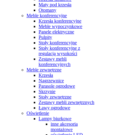
Maty pod krzesła
Otomany
Meble konferencyjne
Krzesła konferencyjne
Meble wypoczynkowe
Panele elektryczne
Pulpity
Stoły konferencyjne
Stoły konferencyjne z
regulacją wysokości
Zestawy mebli
konferencyjnych
Meble zewnętrzne
Krzesła
Nagrzewnice
Parasole ogrodowe
Skrzynie
Stoły zewnętrzne
Zestawy mebli zewnętrznych
Ławy ogrodowe
Oświetlenie
Lampy biurkowe
inne akcesoria
montażowe
oświetlenie LED