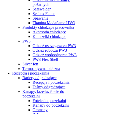
pożarnych
Safewelder
Sealtex Flame
Spawanie
Tkanina Modaflame HVO
Produkty chłodzące pracownika
Akcesoria chłodzące
Kamizelki chłodzące
PW3
Odzież ostrzegawcza PW3
Odzież robocza PW3
Odzież wodoodporna PW3
PW3 Flex Shell
Silver Ion
Termoaktywna bielizna
Recepcja i poczekalnia
Bariery odgradzające
Recepcja i poczekalnia
Taśmy odgradzające
Kanapy, krzesła, fotele do
poczekalni
Fotele do poczekalni
Kanapy do poczekalni
Otomany