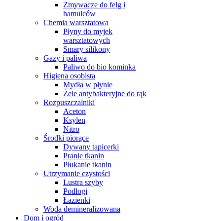
Zmywacze do felg i
hamulców
Chemia warsztatowa
Płyny do myjek
warsztatowych
Smary silikony
Gazy i paliwa
Paliwo do bio kominka
Higiena osobista
Mydła w płynie
Żele antybakteryjne do rąk
Rozpuszczalniki
Aceton
Ksylen
Nitro
Środki piorące
Dywany tapicerki
Pranie tkanin
Płukanie tkanin
Utrzymanie czystości
Lustra szyby
Podłogi
Łazienki
Woda demineralizowana
Dom i ogród