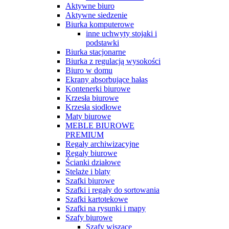
Aktywne biuro
Aktywne siedzenie
Biurka komputerowe
inne uchwyty stojaki i
podstawki
Biurka stacjonarne
Biurka z regulacją wysokości
Biuro w domu
Ekrany absorbujące hałas
Kontenerki biurowe
Krzesła biurowe
Krzesła siodłowe
Maty biurowe
MEBLE BIUROWE
PREMIUM
Regały archiwizacyjne
Regały biurowe
Ścianki działowe
Stelaże i blaty
Szafki biurowe
Szafki i regały do sortowania
Szafki kartotekowe
Szafki na rysunki i mapy
Szafy biurowe
Szafy wiszące