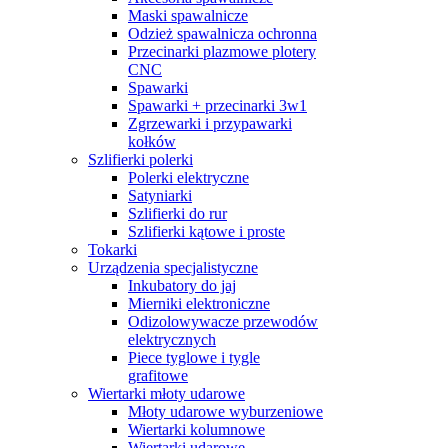
Maski spawalnicze
Odzież spawalnicza ochronna
Przecinarki plazmowe plotery
CNC
Spawarki
Spawarki + przecinarki 3w1
Zgrzewarki i przypawarki
kołków
Szlifierki polerki
Polerki elektryczne
Satyniarki
Szlifierki do rur
Szlifierki kątowe i proste
Tokarki
Urządzenia specjalistyczne
Inkubatory do jaj
Mierniki elektroniczne
Odizolowywacze przewodów
elektrycznych
Piece tyglowe i tygle
grafitowe
Wiertarki młoty udarowe
Młoty udarowe wyburzeniowe
Wiertarki kolumnowe
Wiertarki udarowe