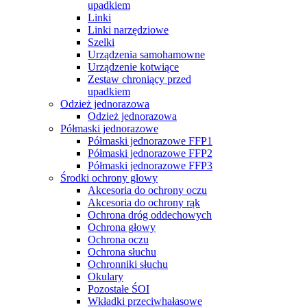
upadkiem
Linki
Linki narzędziowe
Szelki
Urządzenia samohamowne
Urządzenie kotwiące
Zestaw chroniący przed
upadkiem
Odzież jednorazowa
Odzież jednorazowa
Półmaski jednorazowe
Półmaski jednorazowe FFP1
Półmaski jednorazowe FFP2
Półmaski jednorazowe FFP3
Środki ochrony głowy
Akcesoria do ochrony oczu
Akcesoria do ochrony rąk
Ochrona dróg oddechowych
Ochrona głowy
Ochrona oczu
Ochrona słuchu
Ochronniki słuchu
Okulary
Pozostałe ŚOI
Wkładki przeciwhałasowe