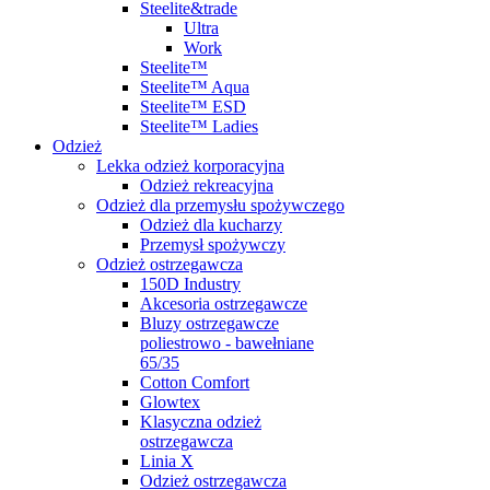
Steelite&trade
Ultra
Work
Steelite™
Steelite™ Aqua
Steelite™ ESD
Steelite™ Ladies
Odzież
Lekka odzież korporacyjna
Odzież rekreacyjna
Odzież dla przemysłu spożywczego
Odzież dla kucharzy
Przemysł spożywczy
Odzież ostrzegawcza
150D Industry
Akcesoria ostrzegawcze
Bluzy ostrzegawcze
poliestrowo - bawełniane
65/35
Cotton Comfort
Glowtex
Klasyczna odzież
ostrzegawcza
Linia X
Odzież ostrzegawcza