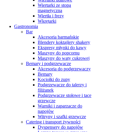
Wiertarki ze stopą
magnetyczną
Wiertła i frezy
Wkrętarki
Gastronomia
Bar
Akcesoria barmańskie
Blendery koktajlery shakery
Ekspresy młynki do kawy
Maszyny do popcornu
Maszyny do waty cukrowej
Bemary i podgrzewacze
Akcesoria do podgrzewaczy
Bemary
Kociołki do zupy
Podgrzewacze do talerzy i
filiżanek
Podgrzewacze stołowe i tace
grzewcze
Warniki i zaparzacze do
napojów
Witryny i szafki grzewcze
Catering i transport żywności
Dyspensery do napojów