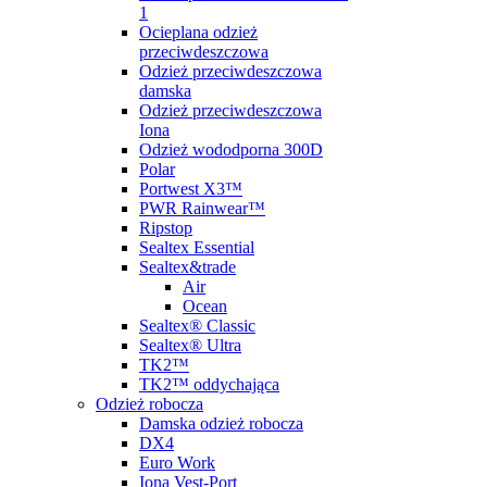
1
Ocieplana odzież
przeciwdeszczowa
Odzież przeciwdeszczowa
damska
Odzież przeciwdeszczowa
Iona
Odzież wododporna 300D
Polar
Portwest X3™
PWR Rainwear™
Ripstop
Sealtex Essential
Sealtex&trade
Air
Ocean
Sealtex® Classic
Sealtex® Ultra
TK2™
TK2™ oddychająca
Odzież robocza
Damska odzież robocza
DX4
Euro Work
Iona Vest-Port