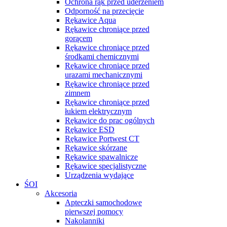
Ochrona rąk przed uderzeniem
Odporność na przecięcie
Rękawice Aqua
Rękawice chroniące przed
gorącem
Rękawice chroniące przed
środkami chemicznymi
Rękawice chroniące przed
urazami mechanicznymi
Rękawice chroniące przed
zimnem
Rękawice chroniące przed
łukiem elektrycznym
Rękawice do prac ogólnych
Rękawice ESD
Rękawice Portwest CT
Rękawice skórzane
Rękawice spawalnicze
Rękawice specjalistyczne
Urządzenia wydające
ŚOI
Akcesoria
Apteczki samochodowe
pierwszej pomocy
Nakolanniki