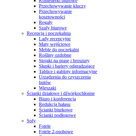
Kontenerki biurowe
Przechowywanie kluczy
Przechowywanie
kosztowności
Regały
Szafy biurowe
Recepcja i poczekalnia
Lady recepcyjne
Maty wejściowe
Meble do poczekalni
Rośliny ozdobne
Stojaki na prasę i broszury
Słupki i bariery odgradzające
Tablice i gabloty informacyjne
Urządzenia do czyszczenia
butów
Wieszaki
Ścianki działowe i dźwiękochłonne
Biuro i konferencja
Redukcja hałasu
Ścianki biurkowe
Ścianki podłogowe
Sofy
Fotele
Fotele 2-osobowe