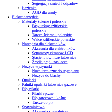
Segregacja śmieci i odpadów
Łazienka
AGD dla urody
Elektronarzędzia
Materiały ścierne i polerskie
Pasy taśmy szlifierskie
polerskie
Tarcze ścierne i polerskie
Walce szlifierskie polerskie
Narzędzia dla elektroników
Akcesoria dla elektroników
Separatory ekranów LCD
Stacje lutownicze lutownice
Źródła prądu zasilacze
Nożyce wyżynarki
Noże termiczne do styropianu
Nożyce do blachy
Opalarki
Palniki opalarki lutownice gazowe
Piły pilarki
Pilarki ręczne
Piły tarczowe ukośne
Tarcze do pił
Spawalnictwo
Akcesoria spawalnicze