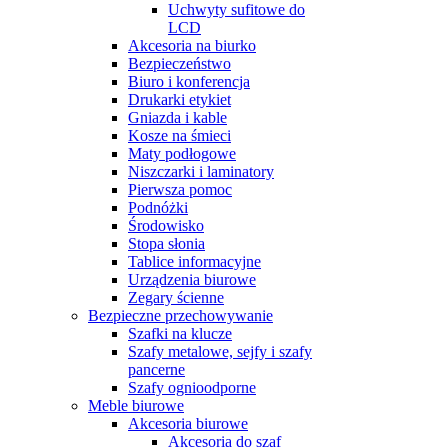
Uchwyty sufitowe do
LCD
Akcesoria na biurko
Bezpieczeństwo
Biuro i konferencja
Drukarki etykiet
Gniazda i kable
Kosze na śmieci
Maty podłogowe
Niszczarki i laminatory
Pierwsza pomoc
Podnóżki
Środowisko
Stopa słonia
Tablice informacyjne
Urządzenia biurowe
Zegary ścienne
Bezpieczne przechowywanie
Szafki na klucze
Szafy metalowe, sejfy i szafy
pancerne
Szafy ognioodporne
Meble biurowe
Akcesoria biurowe
Akcesoria do szaf