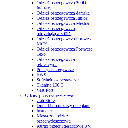
Odzież ostrzegawcza 300D
Industry
Odzież ostrzegawcza damska
Odzież ostrzegawcza Junior
Odziez ostrzegawcza MeshAir
Odzież ostrzegawcza
oddychająca 300D
Odzież ostrzegawcza Portwest
Kit™
Odzież ostrzegawcza Portwest
Texo
Odzież ostrzegawcza
rekreacyjna
Polary ostrzegawcze
RWS
Softshele ostrzegawcze
Tkanina 190 T
Vest-Port
Odzież przeciwdeszczowa
ColdStore
Dodatki do odzieży ocieplanej
Insulatex
Klasyczna odzież
przeciwdeszczowa
Kurtki przeciwdeszczowe 3 w