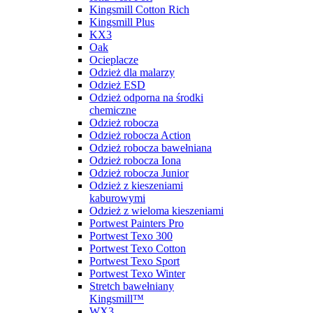
Kingsmill Cotton Rich
Kingsmill Plus
KX3
Oak
Ocieplacze
Odzież dla malarzy
Odzież ESD
Odzież odporna na środki
chemiczne
Odzież robocza
Odzież robocza Action
Odzież robocza bawełniana
Odzież robocza Iona
Odzież robocza Junior
Odzież z kieszeniami
kaburowymi
Odzież z wieloma kieszeniami
Portwest Painters Pro
Portwest Texo 300
Portwest Texo Cotton
Portwest Texo Sport
Portwest Texo Winter
Stretch bawełniany
Kingsmill™
WX3