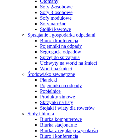
Otomany
Sofy 2-osobowe
Sofy 3-osobowe
Sofy modułowe
Sofy narożne
Stoliki kawowe
Sprzątanie i gospodarka odpadami
Biuro i konferencja
Pojemniki na odpady
Segregacja odpadów
Sprzęt do sprzątania
Uchwyty na worki na śmieci
Worki na śmieci
Środowisko zewnętrzne
Plandeki
Pojemniki na odpady
Popielnice
Produkty zimowe
Skrzynki na listy
Stojaki i wiaty dla rowerów
Stoły i biurka
Biurka komputerowe
Biurka stacjonarne
Biurka z regulacją wysokości
Biuro i konferencja