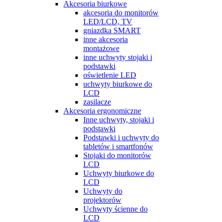
Akcesoria biurkowe
akcesoria do monitorów
LED/LCD, TV
gniazdka SMART
inne akcesoria
montażowe
inne uchwyty stojaki i
podstawki
oświetlenie LED
uchwyty biurkowe do
LCD
zasilacze
Akcesoria ergonomiczne
Inne uchwyty, stojaki i
podstawki
Podstawki i uchwyty do
tabletów i smartfonów
Stojaki do monitorów
LCD
Uchwyty biurkowe do
LCD
Uchwyty do
projektorów
Uchwyty ścienne do
LCD