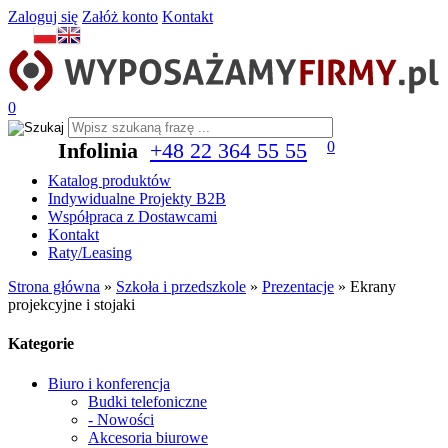
Zaloguj się
Załóż konto
Kontakt
0
Infolinia
+48 22 364 55 55
0
Katalog produktów
Indywidualne Projekty B2B
Współpraca z Dostawcami
Kontakt
Raty/Leasing
Strona główna
»
Szkoła i przedszkole
»
Prezentacje
»
Ekrany
projekcyjne i stojaki
Kategorie
Biuro i konferencja
Budki telefoniczne
- Nowości
Akcesoria biurowe