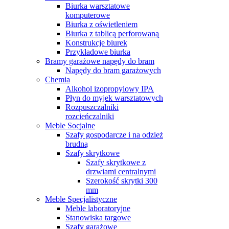
Biurka warsztatowe
komputerowe
Biurka z oświetleniem
Biurka z tablicą perforowaną
Konstrukcje biurek
Przykładowe biurka
Bramy garażowe napędy do bram
Napędy do bram garażowych
Chemia
Alkohol izopropylowy IPA
Płyn do myjek warsztatowych
Rozpuszczalniki
rozcieńczalniki
Meble Socjalne
Szafy gospodarcze i na odzież
brudną
Szafy skrytkowe
Szafy skrytkowe z
drzwiami centralnymi
Szerokość skrytki 300
mm
Meble Specjalistyczne
Meble laboratoryjne
Stanowiska targowe
Szafy garażowe