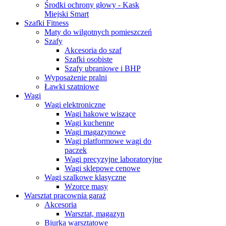
Środki ochrony głowy - Kask
Miejski Smart
Szafki Fitness
Maty do wilgotnych pomieszczeń
Szafy
Akcesoria do szaf
Szafki osobiste
Szafy ubraniowe i BHP
Wyposażenie pralni
Ławki szatniowe
Wagi
Wagi elektroniczne
Wagi hakowe wiszące
Wagi kuchenne
Wagi magazynowe
Wagi platformowe wagi do
paczek
Wagi precyzyjne laboratoryjne
Wagi sklepowe cenowe
Wagi szalkowe klasyczne
Wzorce masy
Warsztat pracownia garaż
Akcesoria
Warsztat, magazyn
Biurka warsztatowe