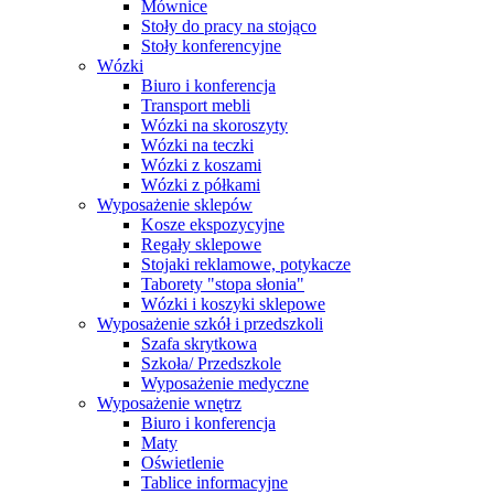
Mównice
Stoły do pracy na stojąco
Stoły konferencyjne
Wózki
Biuro i konferencja
Transport mebli
Wózki na skoroszyty
Wózki na teczki
Wózki z koszami
Wózki z półkami
Wyposażenie sklepów
Kosze ekspozycyjne
Regały sklepowe
Stojaki reklamowe, potykacze
Taborety "stopa słonia"
Wózki i koszyki sklepowe
Wyposażenie szkół i przedszkoli
Szafa skrytkowa
Szkoła/ Przedszkole
Wyposażenie medyczne
Wyposażenie wnętrz
Biuro i konferencja
Maty
Oświetlenie
Tablice informacyjne