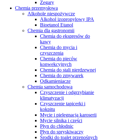
Zegary
Chemia przemysłowa
Alkohole niespożywcze
Alkohol izopropylowy IPA
Bioetanol Etanol
Chemia dla gastronomii
Chemia do ekspresów do
kawy
Chemia do mycia i
czyszczenia
Chemia do pieców
konwekcyjnych
Chemia do stali nierdzewnej
Chemia do zmywarek
Odkamieniacze
Chemia samochodowa
Czyszczenie i odgrzybianie
klimatyzacji
Czyszczenie tapicerki i
kokpitu
Mycie i pielęgnacja karoserii
Mycie silnika i części
Płyn do chłodnic
Płyn do spryskiwaczy
Środki do toalet przenośnych