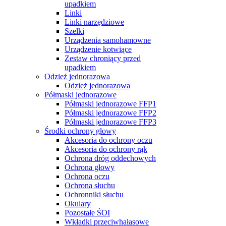
upadkiem
Linki
Linki narzędziowe
Szelki
Urządzenia samohamowne
Urządzenie kotwiące
Zestaw chroniący przed
upadkiem
Odzież jednorazowa
Odzież jednorazowa
Półmaski jednorazowe
Półmaski jednorazowe FFP1
Półmaski jednorazowe FFP2
Półmaski jednorazowe FFP3
Środki ochrony głowy
Akcesoria do ochrony oczu
Akcesoria do ochrony rąk
Ochrona dróg oddechowych
Ochrona głowy
Ochrona oczu
Ochrona słuchu
Ochronniki słuchu
Okulary
Pozostałe ŚOI
Wkładki przeciwhałasowe