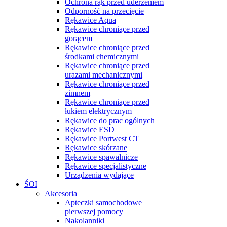
Ochrona rąk przed uderzeniem
Odporność na przecięcie
Rękawice Aqua
Rękawice chroniące przed
gorącem
Rękawice chroniące przed
środkami chemicznymi
Rękawice chroniące przed
urazami mechanicznymi
Rękawice chroniące przed
zimnem
Rękawice chroniące przed
łukiem elektrycznym
Rękawice do prac ogólnych
Rękawice ESD
Rękawice Portwest CT
Rękawice skórzane
Rękawice spawalnicze
Rękawice specjalistyczne
Urządzenia wydające
ŚOI
Akcesoria
Apteczki samochodowe
pierwszej pomocy
Nakolanniki