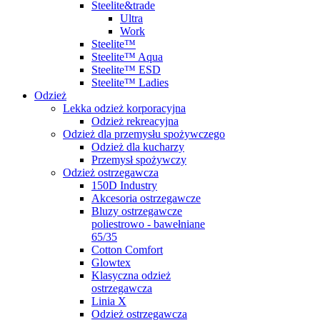
Steelite&trade
Ultra
Work
Steelite™
Steelite™ Aqua
Steelite™ ESD
Steelite™ Ladies
Odzież
Lekka odzież korporacyjna
Odzież rekreacyjna
Odzież dla przemysłu spożywczego
Odzież dla kucharzy
Przemysł spożywczy
Odzież ostrzegawcza
150D Industry
Akcesoria ostrzegawcze
Bluzy ostrzegawcze
poliestrowo - bawełniane
65/35
Cotton Comfort
Glowtex
Klasyczna odzież
ostrzegawcza
Linia X
Odzież ostrzegawcza