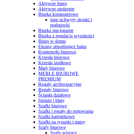
Aktywne biuro
Aktywne siedzenie
Biurka komputerowe
inne uchwyty stojaki i
podstawki
Biurka stacjonarne
Biurka z regulacją wysokości
Biuro w domu
Ekrany absorbujące hałas
Kontenerki biurowe
Krzesła biurowe
Krzesła siodłowe
Maty biurowe
MEBLE BIUROWE
PREMIUM
Regały archiwizacyjne
Regały biurowe
Ścianki działowe
Stelaże i blaty
Szafki biurowe
Szafki i regały do sortowania
Szafki kartotekowe
Szafki na rysunki i mapy
Szafy biurowe
Szafy wiszące