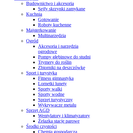
Budownictwo i akcesoria
Sejfy skrzynki zamykane
Kuchnia
Gotowanie
Roboty kuchenne
Majsterkowanie
Multinarzędzia
Ogród
Akcesoria i narzędzia
ogrodowe
Pompy głębinowe do studni
Trymery do roślin
Zbiorniki na deszczówkę
Sport i turystyka
Fitness gimnastyka
Lornetki lunety
Sporty walki
Sporty wodne
Sprzęt turystyczny
Wykrywacze metalu
Sprzęt AGD
Wentylatory i klimatyzatory
Żelazka stacje parowe
Środki czystości
Chemia gospodarcza