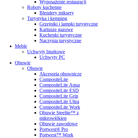
Wyposażenie restauracji
Roboty kuchenne
Blendery miksery
Turystyka i kemping
Grzejniki i lampki turystyczne
Kartusze gazowe
Kuchenki turystyczne
Naczynia turystyczne
Meble
Uchwyty biurkowe
Uchwyty PC
Obuwie
Obuwie
Akcesoria obuwnicze
CompositeLite
CompositeLite Aqua
CompositeLite ESD
CompositeLite Grip
CompositeLite Ultra
CompositeLite Work
Obuwie Steelite™ z
mikrowłókien
Obuwie zawodowe
Portwest® Pro
Portwest™ Work