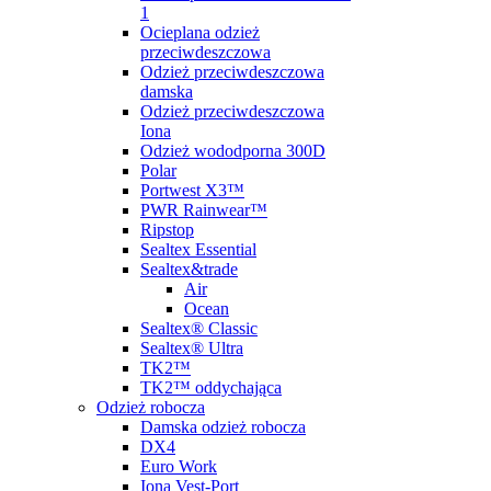
1
Ocieplana odzież
przeciwdeszczowa
Odzież przeciwdeszczowa
damska
Odzież przeciwdeszczowa
Iona
Odzież wododporna 300D
Polar
Portwest X3™
PWR Rainwear™
Ripstop
Sealtex Essential
Sealtex&trade
Air
Ocean
Sealtex® Classic
Sealtex® Ultra
TK2™
TK2™ oddychająca
Odzież robocza
Damska odzież robocza
DX4
Euro Work
Iona Vest-Port