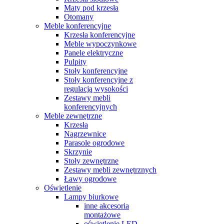
Maty pod krzesła
Otomany
Meble konferencyjne
Krzesła konferencyjne
Meble wypoczynkowe
Panele elektryczne
Pulpity
Stoły konferencyjne
Stoły konferencyjne z
regulacją wysokości
Zestawy mebli
konferencyjnych
Meble zewnętrzne
Krzesła
Nagrzewnice
Parasole ogrodowe
Skrzynie
Stoły zewnętrzne
Zestawy mebli zewnętrznych
Ławy ogrodowe
Oświetlenie
Lampy biurkowe
inne akcesoria
montażowe
oświetlenie LED