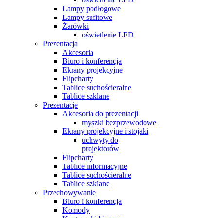
Lampy podłogowe
Lampy sufitowe
Żarówki
oświetlenie LED
Prezentacja
Akcesoria
Biuro i konferencja
Ekrany projekcyjne
Flipcharty
Tablice suchościeralne
Tablice szklane
Prezentacje
Akcesoria do prezentacji
myszki bezprzewodowe
Ekrany projekcyjne i stojaki
uchwyty do
projektorów
Flipcharty
Tablice informacyjne
Tablice suchościeralne
Tablice szklane
Przechowywanie
Biuro i konferencja
Komody