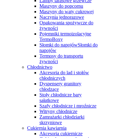
Lampy tarasowe grzewcze
Maszyny do popcornu
Maszyny do waty cukrowej
Naczynia jednorazowe
Opakowania spożywcze do
żywności
Pojemniki termoizolacyjne
TermoBoxy
Słomki do napojówSłomki do
napojów
Termosy do transportu
żywności
Chłodnictwo
Akcesoria do lad i stołów
chłodniczych
Dyspensery granitory
chłodzące
Stoły chłodnicze bary
sałatkowe
Szafy chłodnicze i mroźnicze
Witryny chłodnicze
Zamrażarki chłodziarki
skrzyniowe
Cukiernia kawiarnia
Akcesoria cukiernicze