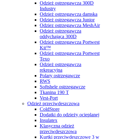
Odzież ostrzegawcza 300D
Industry
Odzież ostrzegawcza damska
Odzież ostrzegawcza Junior
Odziez ostrzegawcza MeshAir
Odzież ostrzegawcza
oddychająca 300D
Odzież ostrzegawcza Portwest
Kit™
Odzież ostrzegawcza Portwest
Texo
Odzież ostrzegawcza
rekreacyjna
Polary ostrzegawcze
RWS
Softshele ostrzegawcze
Tkanina 190 T
Vest-Port
Odzież przeciwdeszczowa
ColdStore
Dodatki do odzieży ocieplanej
Insulatex
Klasyczna odzież
przeciwdeszczowa
Kurtki przeciwdeszczowe 3 w