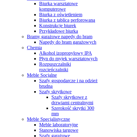
Biurka warsztatowe
komputerowe
Biurka z oświetleniem
Biurka z tablicą perforowaną
Konstrukcje biurek
Przykładowe biurka
Bramy garażowe napędy do bram
Napędy do bram garażowych
Chemia
Alkohol izopropylowy IPA
Płyn do myjek warsztatowych
Rozpuszczalniki
rozcieńczalniki
Meble Socjalne
Szafy gospodarcze i na odzież
brudną
Szafy skrytkowe
Szafy skrytkowe z
drzwiami centralnymi
Szerokość skrytki 300
mm
Meble Specjalistyczne
Meble laboratoryjne
Stanowiska targowe
Szafy garażowe