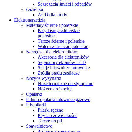
Segregacja śmieci i odpadów
Łazienka
AGD dla urody
Elektronarzędzia
Materiały ścierne i polerskie
Pasy taśmy szlifierskie
polerskie
Tarcze ścierne i polerskie
Walce szlifierskie polerskie
Narzędzia dla elektroników
Akcesoria dla elektroników
Separatory ekranów LCD
Stacje lutownicze lutownice
Źródła prądu zasilacze
Nożyce wyżynarki
Noże termiczne do styropianu
Nożyce do blachy
Opalarki
Palniki opalarki lutownice gazowe
Piły pilarki
Pilarki ręczne
Piły tarczowe ukośne
Tarcze do pił
Spawalnictwo
Akcesoria spawalnicze