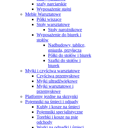
szafy narciarskie
Wyposażenie stajni
Meble Warsztatowe
Półki wiszące
Stoły warsztatowe
Stoły narożnikowe
Wyposażenie do biurek i
stołów
Nadbudowy, tablice,
gniazda, przyłącza
Półki do stołów i biurek
Szafki do stołów i
biurek
Myjki i czyściwa warsztatowe
Czyściwa przemysłowe
Myjki ultradźwiękowe
Myjki warsztatowe i
przemysłowe
Platformy jezdne na skrzynki
Pojemniki na śmieci i odpady
Kubły i kosze na śmieci
Pojemniki specjalistyczne
Torebki i kosze na psie
odchody
Worki na odpadki i śmieci