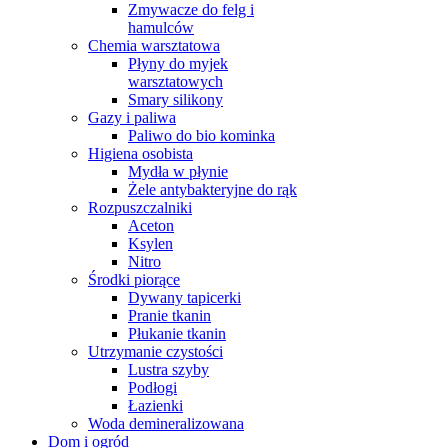
Zmywacze do felg i
hamulców
Chemia warsztatowa
Płyny do myjek
warsztatowych
Smary silikony
Gazy i paliwa
Paliwo do bio kominka
Higiena osobista
Mydła w płynie
Żele antybakteryjne do rąk
Rozpuszczalniki
Aceton
Ksylen
Nitro
Środki piorące
Dywany tapicerki
Pranie tkanin
Płukanie tkanin
Utrzymanie czystości
Lustra szyby
Podłogi
Łazienki
Woda demineralizowana
Dom i ogród