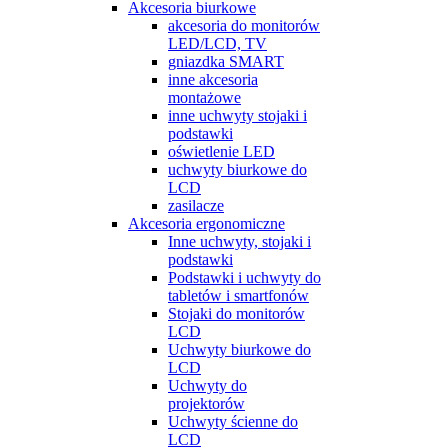
Akcesoria biurkowe
akcesoria do monitorów
LED/LCD, TV
gniazdka SMART
inne akcesoria
montażowe
inne uchwyty stojaki i
podstawki
oświetlenie LED
uchwyty biurkowe do
LCD
zasilacze
Akcesoria ergonomiczne
Inne uchwyty, stojaki i
podstawki
Podstawki i uchwyty do
tabletów i smartfonów
Stojaki do monitorów
LCD
Uchwyty biurkowe do
LCD
Uchwyty do
projektorów
Uchwyty ścienne do
LCD