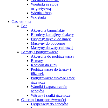
Wiertarki ze stopą
magnetyczną
Wiertła i frezy
Wkrętarki
Gastronomia
Bar
Akcesoria barmańskie
Blendery koktajlery shakery
Ekspresy młynki do kawy
Maszyny do popcornu
Maszyny do waty cukrowej
Bemary i podgrzewacze
Akcesoria do podgrzewaczy
Bemary
Kociołki do zupy
Podgrzewacze do talerzy i
filiżanek
Podgrzewacze stołowe i tace
grzewcze
Warniki i zaparzacze do
napojów
Witryny i szafki grzewcze
Catering i transport żywności
Dyspensery do napojów