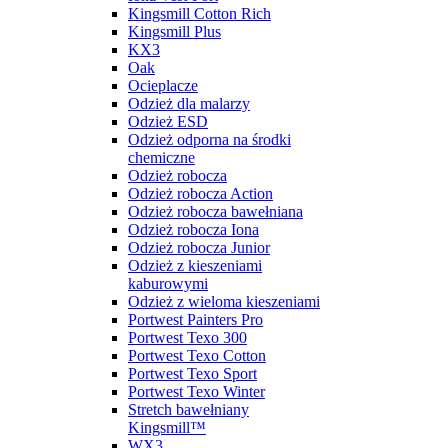
Kingsmill Cotton Rich
Kingsmill Plus
KX3
Oak
Ocieplacze
Odzież dla malarzy
Odzież ESD
Odzież odporna na środki
chemiczne
Odzież robocza
Odzież robocza Action
Odzież robocza bawełniana
Odzież robocza Iona
Odzież robocza Junior
Odzież z kieszeniami
kaburowymi
Odzież z wieloma kieszeniami
Portwest Painters Pro
Portwest Texo 300
Portwest Texo Cotton
Portwest Texo Sport
Portwest Texo Winter
Stretch bawełniany
Kingsmill™
WX3