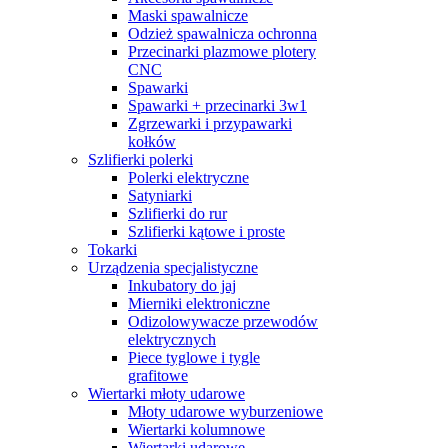
Maski spawalnicze
Odzież spawalnicza ochronna
Przecinarki plazmowe plotery
CNC
Spawarki
Spawarki + przecinarki 3w1
Zgrzewarki i przypawarki
kołków
Szlifierki polerki
Polerki elektryczne
Satyniarki
Szlifierki do rur
Szlifierki kątowe i proste
Tokarki
Urządzenia specjalistyczne
Inkubatory do jaj
Mierniki elektroniczne
Odizolowywacze przewodów
elektrycznych
Piece tyglowe i tygle
grafitowe
Wiertarki młoty udarowe
Młoty udarowe wyburzeniowe
Wiertarki kolumnowe
Wiertarki udarowe