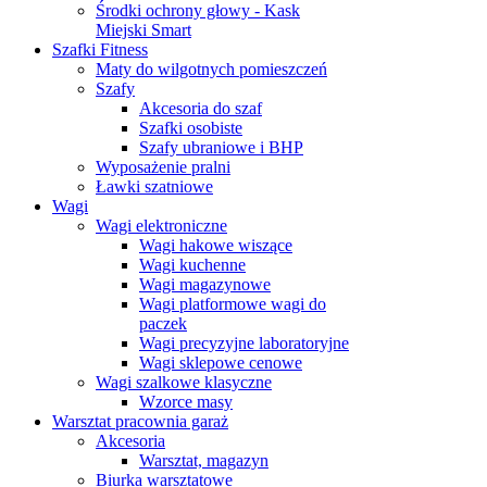
Środki ochrony głowy - Kask
Miejski Smart
Szafki Fitness
Maty do wilgotnych pomieszczeń
Szafy
Akcesoria do szaf
Szafki osobiste
Szafy ubraniowe i BHP
Wyposażenie pralni
Ławki szatniowe
Wagi
Wagi elektroniczne
Wagi hakowe wiszące
Wagi kuchenne
Wagi magazynowe
Wagi platformowe wagi do
paczek
Wagi precyzyjne laboratoryjne
Wagi sklepowe cenowe
Wagi szalkowe klasyczne
Wzorce masy
Warsztat pracownia garaż
Akcesoria
Warsztat, magazyn
Biurka warsztatowe