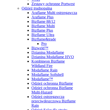
Zestawy ochronne Portwest
Odzież trudnopalna
Araflame Multi ostrzegawcza
Araflame Plus
Bizflame 88/12
Bizflame Multi
Bizflame Plus
Bizflame Ultra
Bizflame&trade
Pro
Bizweld™
Dzianina Modaflame
Dzianina Modaflame HVO
Kombineon Bizflame
Wildland Fire
Modaflame Rain
Modaflame Softshell
Modaflame™
Odzież ochronna Bizflame
Odzież ochronna Bizflame
Multi-Hazard
Odzież ostrzegawcza
przeciwdeszczowa Bizflame
Rain
Odzież Solar dla straży