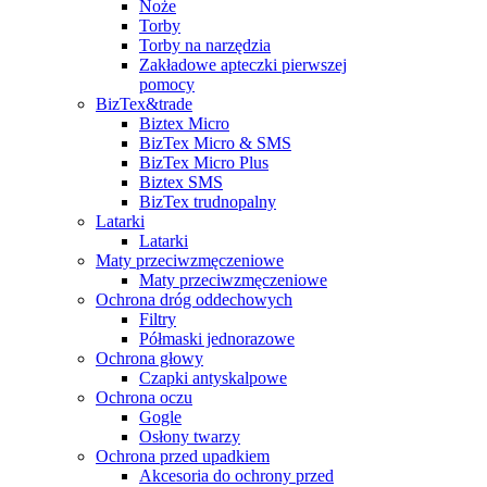
Noże
Torby
Torby na narzędzia
Zakładowe apteczki pierwszej
pomocy
BizTex&trade
Biztex Micro
BizTex Micro & SMS
BizTex Micro Plus
Biztex SMS
BizTex trudnopalny
Latarki
Latarki
Maty przeciwzmęczeniowe
Maty przeciwzmęczeniowe
Ochrona dróg oddechowych
Filtry
Półmaski jednorazowe
Ochrona głowy
Czapki antyskalpowe
Ochrona oczu
Gogle
Osłony twarzy
Ochrona przed upadkiem
Akcesoria do ochrony przed