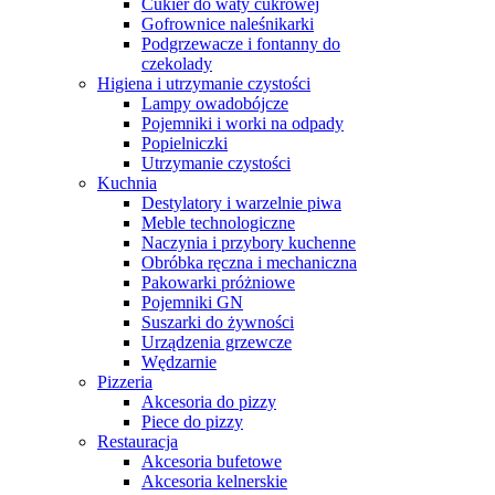
Cukier do waty cukrowej
Gofrownice naleśnikarki
Podgrzewacze i fontanny do
czekolady
Higiena i utrzymanie czystości
Lampy owadobójcze
Pojemniki i worki na odpady
Popielniczki
Utrzymanie czystości
Kuchnia
Destylatory i warzelnie piwa
Meble technologiczne
Naczynia i przybory kuchenne
Obróbka ręczna i mechaniczna
Pakowarki próżniowe
Pojemniki GN
Suszarki do żywności
Urządzenia grzewcze
Wędzarnie
Pizzeria
Akcesoria do pizzy
Piece do pizzy
Restauracja
Akcesoria bufetowe
Akcesoria kelnerskie