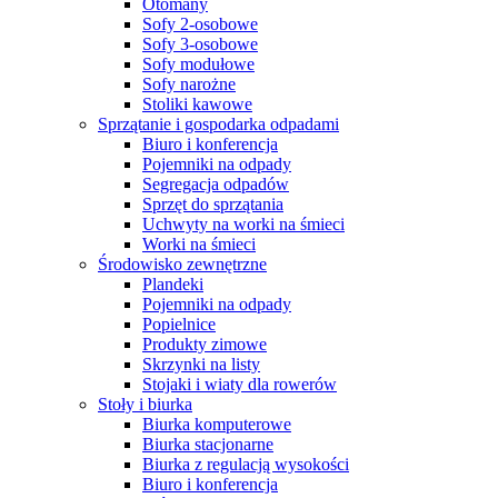
Otomany
Sofy 2-osobowe
Sofy 3-osobowe
Sofy modułowe
Sofy narożne
Stoliki kawowe
Sprzątanie i gospodarka odpadami
Biuro i konferencja
Pojemniki na odpady
Segregacja odpadów
Sprzęt do sprzątania
Uchwyty na worki na śmieci
Worki na śmieci
Środowisko zewnętrzne
Plandeki
Pojemniki na odpady
Popielnice
Produkty zimowe
Skrzynki na listy
Stojaki i wiaty dla rowerów
Stoły i biurka
Biurka komputerowe
Biurka stacjonarne
Biurka z regulacją wysokości
Biuro i konferencja