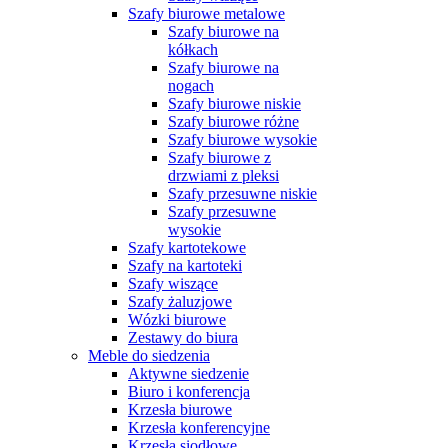
Szafy biurowe metalowe
Szafy biurowe na
kółkach
Szafy biurowe na
nogach
Szafy biurowe niskie
Szafy biurowe różne
Szafy biurowe wysokie
Szafy biurowe z
drzwiami z pleksi
Szafy przesuwne niskie
Szafy przesuwne
wysokie
Szafy kartotekowe
Szafy na kartoteki
Szafy wiszące
Szafy żaluzjowe
Wózki biurowe
Zestawy do biura
Meble do siedzenia
Aktywne siedzenie
Biuro i konferencja
Krzesła biurowe
Krzesła konferencyjne
Krzesła siodłowe