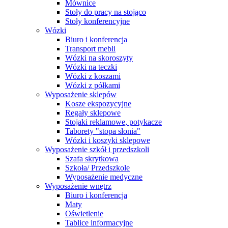
Mównice
Stoły do pracy na stojąco
Stoły konferencyjne
Wózki
Biuro i konferencja
Transport mebli
Wózki na skoroszyty
Wózki na teczki
Wózki z koszami
Wózki z półkami
Wyposażenie sklepów
Kosze ekspozycyjne
Regały sklepowe
Stojaki reklamowe, potykacze
Taborety "stopa słonia"
Wózki i koszyki sklepowe
Wyposażenie szkół i przedszkoli
Szafa skrytkowa
Szkoła/ Przedszkole
Wyposażenie medyczne
Wyposażenie wnętrz
Biuro i konferencja
Maty
Oświetlenie
Tablice informacyjne