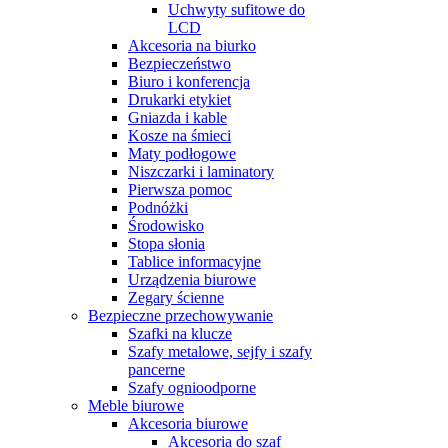
Uchwyty sufitowe do
LCD
Akcesoria na biurko
Bezpieczeństwo
Biuro i konferencja
Drukarki etykiet
Gniazda i kable
Kosze na śmieci
Maty podłogowe
Niszczarki i laminatory
Pierwsza pomoc
Podnóżki
Środowisko
Stopa słonia
Tablice informacyjne
Urządzenia biurowe
Zegary ścienne
Bezpieczne przechowywanie
Szafki na klucze
Szafy metalowe, sejfy i szafy
pancerne
Szafy ognioodporne
Meble biurowe
Akcesoria biurowe
Akcesoria do szaf