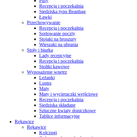
Pufy
Recepcja i poczekalnia
Siedziska typu Beanbag
Ławki
Przechowywanie
Recepcja i poczekalnia
Sortowanie poczty
Stojaki na broszury
Wieszaki na ubrania
Stoły i biurka
Lady recepcyjne
Recepcja i poczekalnia
Stoliki kawowe
Wyposażenie wnętrz
Leżanki
Lustra
Maty
Maty i wycieraczki wejściowe
Recepcja i poczekalnia
Siedziska składane
Sztuczne kwiaty doniczkowe
Tablice informacyjne
Rękawice
Rękawice
Kolczugi