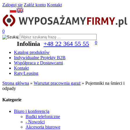
Zaloguj się
Załóż konto
Kontakt
0
Infolinia
+48 22 364 55 55
0
Katalog produktów
Indywidualne Projekty B2B
Współpraca z Dostawcami
Kontakt
Raty/Leasing
Strona główna
»
Warsztat pracownia garaż
»
Pojemniki na śmieci i
odpady
Kategorie
Biuro i konferencja
Budki telefoniczne
- Nowości
Akcesoria biurowe