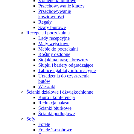
Kontenerki biurowe
Przechowywanie kluczy
Przechowywanie
kosztowności
Regały
Szafy biurowe
Recepcja i poczekalnia
Lady recepcyjne
Maty wejściowe
Meble do poczekalni
Rośliny ozdobne
Stojaki na prasę i broszury
Słupki i bariery odgradzające
Tablice i gabloty informacyjne
Urządzenia do czyszczenia
butów
Wieszaki
Ścianki działowe i dźwiękochłonne
Biuro i konferencja
Redukcja hałasu
Ścianki biurkowe
Ścianki podłogowe
Sofy
Fotele
Fotele 2-osobowe