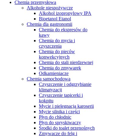
Chemia przemysłowa
Alkohole niespożywcze
Alkohol izopropylowy IPA
Bioetanol Etanol
Chemia dla gastronomii
Chemia do ekspresów do
kawy
Chemia do mycia i
czyszczenia
Chemia do pieców
konwekcyjnych
Chemia do stali nierdzewnej
Chemia do zmywarek
Odkamieniacze
Chemia samochodowa
Czyszczenie i odgrzybianie
klimatyzacji
Czyszczenie tapicerki i
kokpitu
Mycie i pielęgnacja karoserii
Mycie silnika i części
Płyn do chłodnic
Płyn do spryskiwaczy
Środki do toalet przenośnych
Zmywacze do felg i