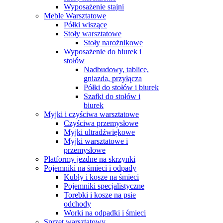
Wyposażenie stajni
Meble Warsztatowe
Półki wiszące
Stoły warsztatowe
Stoły narożnikowe
Wyposażenie do biurek i
stołów
Nadbudowy, tablice,
gniazda, przyłącza
Półki do stołów i biurek
Szafki do stołów i
biurek
Myjki i czyściwa warsztatowe
Czyściwa przemysłowe
Myjki ultradźwiękowe
Myjki warsztatowe i
przemysłowe
Platformy jezdne na skrzynki
Pojemniki na śmieci i odpady
Kubły i kosze na śmieci
Pojemniki specjalistyczne
Torebki i kosze na psie
odchody
Worki na odpadki i śmieci
Sprzęt warsztatowy