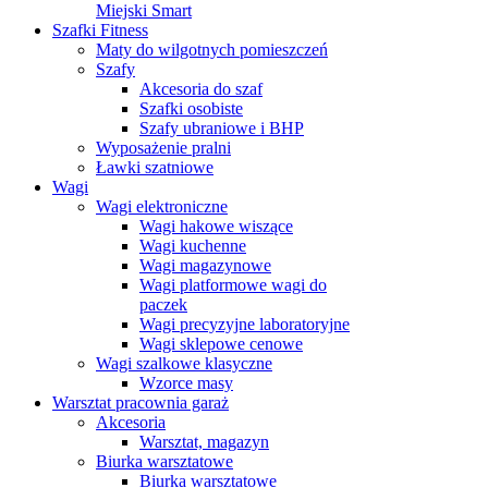
Miejski Smart
Szafki Fitness
Maty do wilgotnych pomieszczeń
Szafy
Akcesoria do szaf
Szafki osobiste
Szafy ubraniowe i BHP
Wyposażenie pralni
Ławki szatniowe
Wagi
Wagi elektroniczne
Wagi hakowe wiszące
Wagi kuchenne
Wagi magazynowe
Wagi platformowe wagi do
paczek
Wagi precyzyjne laboratoryjne
Wagi sklepowe cenowe
Wagi szalkowe klasyczne
Wzorce masy
Warsztat pracownia garaż
Akcesoria
Warsztat, magazyn
Biurka warsztatowe
Biurka warsztatowe