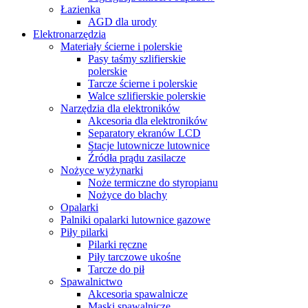
Łazienka
AGD dla urody
Elektronarzędzia
Materiały ścierne i polerskie
Pasy taśmy szlifierskie
polerskie
Tarcze ścierne i polerskie
Walce szlifierskie polerskie
Narzędzia dla elektroników
Akcesoria dla elektroników
Separatory ekranów LCD
Stacje lutownicze lutownice
Źródła prądu zasilacze
Nożyce wyżynarki
Noże termiczne do styropianu
Nożyce do blachy
Opalarki
Palniki opalarki lutownice gazowe
Piły pilarki
Pilarki ręczne
Piły tarczowe ukośne
Tarcze do pił
Spawalnictwo
Akcesoria spawalnicze
Maski spawalnicze