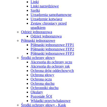
Linki
Linki narzędziowe
Szelki
Urządzenia samohamowne
Urządzenie kotwiące
Zestaw chroniący przed
upadkiem
Odzież jednorazowa
Odzież jednorazowa
Półmaski jednorazowe
Półmaski jednorazowe FFP1
Półmaski jednorazowe FFP2
Półmaski jednorazowe FFP3
Środki ochrony głowy
Akcesoria do ochrony oczu
Akcesoria do ochrony rąk
Ochrona dróg oddechowych
Ochrona głowy
Ochrona oczu
Ochrona słuchu
Ochronniki słuchu
Okulary
Pozostałe ŚOI
Wkładki przeciwhałasowe
Środki ochrony głowy - Kask