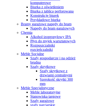
komputerowe
Biurka z oświetleniem
Biurka z tablicą perforowaną
Konstrukcje biurek
Przykładowe biurka
Bramy garażowe napędy do bram
Napędy do bram garażowych
Chemia
Alkohol izopropylowy IPA
Płyn do myjek warsztatowych
Rozpuszczalniki
rozcieńczalniki
Meble Socjalne
Szafy gospodarcze i na odzież
brudną
Szafy skrytkowe
Szafy skrytkowe z
drzwiami centralnymi
Szerokość skrytki 300
mm
Meble Specjalistyczne
Meble laboratoryjne
Stanowiska targowe
Szafy garażowe
szafy narciarskie