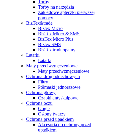
Torby
Torby na narzędzia
Zakładowe apteczki pierwszej
pomocy
BizTex&trade
Biztex Micro
BizTex Micro & SMS
BizTex Micro Plus
Biztex SMS
BizTex trudnopalny
Latarki
Latarki
Maty przeciwzmęczeniowe
Maty przeciwzmęczeniowe
Ochrona dróg oddechowych
Filtry
Półmaski jednorazowe
Ochrona głowy
Czapki antyskalpowe
Ochrona oczu
Gogle
Osłony twarzy
Ochrona przed upadkiem
Akcesoria do ochrony przed
upadkiem