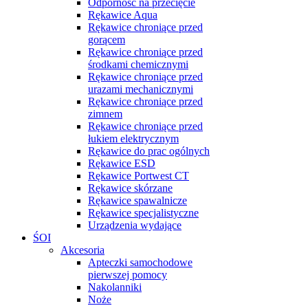
Odporność na przecięcie
Rękawice Aqua
Rękawice chroniące przed
gorącem
Rękawice chroniące przed
środkami chemicznymi
Rękawice chroniące przed
urazami mechanicznymi
Rękawice chroniące przed
zimnem
Rękawice chroniące przed
łukiem elektrycznym
Rękawice do prac ogólnych
Rękawice ESD
Rękawice Portwest CT
Rękawice skórzane
Rękawice spawalnicze
Rękawice specjalistyczne
Urządzenia wydające
ŚOI
Akcesoria
Apteczki samochodowe
pierwszej pomocy
Nakolanniki
Noże