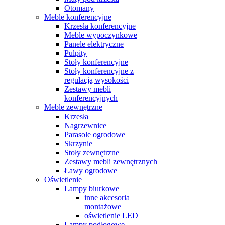
Otomany
Meble konferencyjne
Krzesła konferencyjne
Meble wypoczynkowe
Panele elektryczne
Pulpity
Stoły konferencyjne
Stoły konferencyjne z
regulacją wysokości
Zestawy mebli
konferencyjnych
Meble zewnętrzne
Krzesła
Nagrzewnice
Parasole ogrodowe
Skrzynie
Stoły zewnętrzne
Zestawy mebli zewnętrznych
Ławy ogrodowe
Oświetlenie
Lampy biurkowe
inne akcesoria
montażowe
oświetlenie LED
Lampy podłogowe