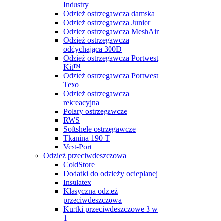
Industry
Odzież ostrzegawcza damska
Odzież ostrzegawcza Junior
Odziez ostrzegawcza MeshAir
Odzież ostrzegawcza
oddychająca 300D
Odzież ostrzegawcza Portwest
Kit™
Odzież ostrzegawcza Portwest
Texo
Odzież ostrzegawcza
rekreacyjna
Polary ostrzegawcze
RWS
Softshele ostrzegawcze
Tkanina 190 T
Vest-Port
Odzież przeciwdeszczowa
ColdStore
Dodatki do odzieży ocieplanej
Insulatex
Klasyczna odzież
przeciwdeszczowa
Kurtki przeciwdeszczowe 3 w
1