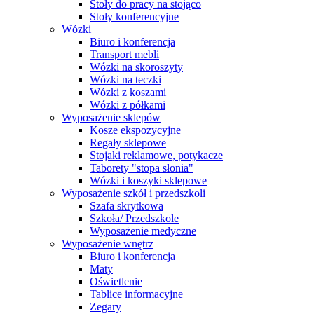
Stoły do pracy na stojąco
Stoły konferencyjne
Wózki
Biuro i konferencja
Transport mebli
Wózki na skoroszyty
Wózki na teczki
Wózki z koszami
Wózki z półkami
Wyposażenie sklepów
Kosze ekspozycyjne
Regały sklepowe
Stojaki reklamowe, potykacze
Taborety "stopa słonia"
Wózki i koszyki sklepowe
Wyposażenie szkół i przedszkoli
Szafa skrytkowa
Szkoła/ Przedszkole
Wyposażenie medyczne
Wyposażenie wnętrz
Biuro i konferencja
Maty
Oświetlenie
Tablice informacyjne
Zegary