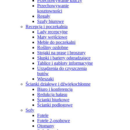
Przechowywanie kluczy
Przechowywanie
kosztowności
Regały
Szafy biurowe
Recepcja i poczekalnia
Lady recepcyjne
Maty wejściowe
Meble do poczekalni
Rośliny ozdobne
Stojaki na prasę i broszury
Słupki i bariery odgradzające
Tablice i gabloty informacyjne
Urządzenia do czyszczenia
butów
Wieszaki
Ścianki działowe i dźwiękochłonne
Biuro i konferencja
Redukcja hałasu
Ścianki biurkowe
Ścianki podłogowe
Sofy
Fotele
Fotele 2-osobowe
Otomany