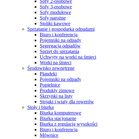
Sofy 2-osobowe
Sofy 3-osobowe
Sofy modułowe
Sofy narożne
Stoliki kawowe
Sprzątanie i gospodarka odpadami
Biuro i konferencja
Pojemniki na odpady
Segregacja odpadów
Sprzęt do sprzątania
Uchwyty na worki na śmieci
Worki na śmieci
Środowisko zewnętrzne
Plandeki
Pojemniki na odpady
Popielnice
Produkty zimowe
Skrzynki na listy
Stojaki i wiaty dla rowerów
Stoły i biurka
Biurka komputerowe
Biurka stacjonarne
Biurka z regulacją wysokości
Biuro i konferencja
Mównice