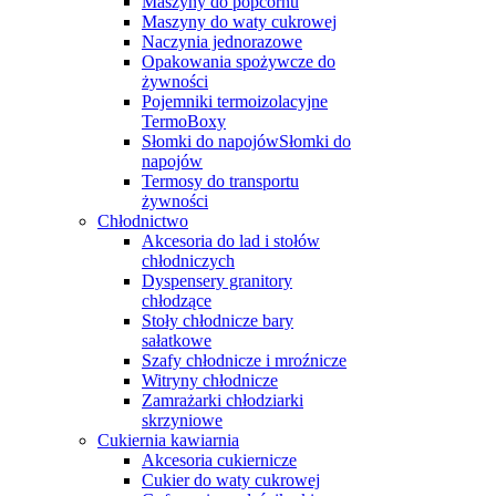
Maszyny do popcornu
Maszyny do waty cukrowej
Naczynia jednorazowe
Opakowania spożywcze do
żywności
Pojemniki termoizolacyjne
TermoBoxy
Słomki do napojówSłomki do
napojów
Termosy do transportu
żywności
Chłodnictwo
Akcesoria do lad i stołów
chłodniczych
Dyspensery granitory
chłodzące
Stoły chłodnicze bary
sałatkowe
Szafy chłodnicze i mroźnicze
Witryny chłodnicze
Zamrażarki chłodziarki
skrzyniowe
Cukiernia kawiarnia
Akcesoria cukiernicze
Cukier do waty cukrowej