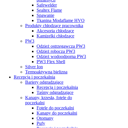
Safewelder
Sealtex Flame
Spawanie
Tkanina Modaflame HVO
Produkty chłodzące pracownika
Akcesoria chłodzące
Kamizelki chłodzące
PW3
Odzież ostrzegawcza PW3
Odzież robocza PW3
Odzież wodoodporna PW3
PW3 Flex Shell
Silver Ion
Termoaktywna bielizna
Recepcja i poczekalnia
Bariery odgradzające
Recepcja i poczekalnia
Taśmy odgradzające
Kanapy, krzesła, fotele do
poczekalni
Fotele do poczekalni
Kanapy do poczekalni
Otomany
Pufy