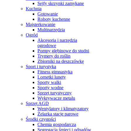
Sejfy skrzynki zamykane
Kuchnia
Gotowanie
Roboty kuchenne
Majsterkowanie
Multinarzędzia
Ogród
Akcesoria i narzędzia
ogrodowe
Pompy głębinowe do studni
Trymery do roślin
Zbiorniki na deszczówkę
Sport i turystyka
Fitness gimnastyka
Lornetki lunety
Sporty walki
Sporty wodne
Sprzęt turystyczny
Wykrywacze metalu
Sprzęt AGD
Wentylatory i klimatyzatory
Żelazka stacje parowe
Środki czystości
Chemia gospodarcza
Segregacja śmieci i odpadów