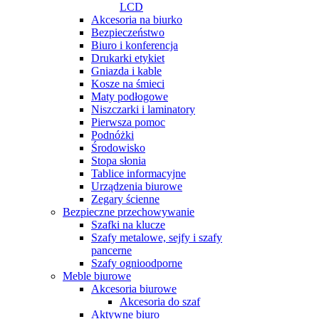
LCD
Akcesoria na biurko
Bezpieczeństwo
Biuro i konferencja
Drukarki etykiet
Gniazda i kable
Kosze na śmieci
Maty podłogowe
Niszczarki i laminatory
Pierwsza pomoc
Podnóżki
Środowisko
Stopa słonia
Tablice informacyjne
Urządzenia biurowe
Zegary ścienne
Bezpieczne przechowywanie
Szafki na klucze
Szafy metalowe, sejfy i szafy
pancerne
Szafy ognioodporne
Meble biurowe
Akcesoria biurowe
Akcesoria do szaf
Aktywne biuro