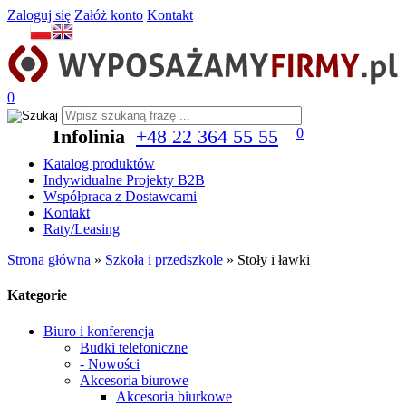
Zaloguj się
Załóż konto
Kontakt
0
Infolinia
+48 22 364 55 55
0
Katalog produktów
Indywidualne Projekty B2B
Współpraca z Dostawcami
Kontakt
Raty/Leasing
Strona główna
»
Szkoła i przedszkole
»
Stoły i ławki
Kategorie
Biuro i konferencja
Budki telefoniczne
- Nowości
Akcesoria biurowe
Akcesoria biurkowe