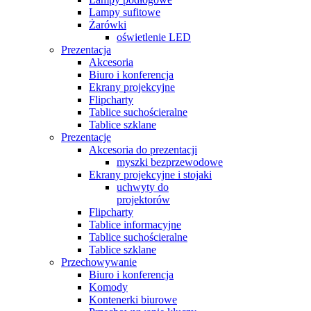
Lampy sufitowe
Żarówki
oświetlenie LED
Prezentacja
Akcesoria
Biuro i konferencja
Ekrany projekcyjne
Flipcharty
Tablice suchościeralne
Tablice szklane
Prezentacje
Akcesoria do prezentacji
myszki bezprzewodowe
Ekrany projekcyjne i stojaki
uchwyty do
projektorów
Flipcharty
Tablice informacyjne
Tablice suchościeralne
Tablice szklane
Przechowywanie
Biuro i konferencja
Komody
Kontenerki biurowe