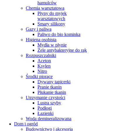
hamulców
Chemia warsztatowa
Płyny do myjek
warsztatowych
Smary silikony
Gazy i paliwa
Paliwo do bio kominka
Higiena osobista
Mydła w płynie
Żele antybakteryjne do rąk
Rozpuszczalniki
Aceton
Ksylen
Nitro
Środki piorące
Dywany tapicerki
Pranie tkanin
Płukanie tkanin
Utrzymanie czystości
Lustra szyby
Podłogi
Łazienki
Woda demineralizowana
Dom i ogród
Budownictwo i akcesoria