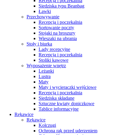
Recepcja i poczekalnia
Siedziska typu Beanbag
Ławki
Przechowywanie
Recepcja i poczekalnia
Sortowanie poczty
Stojaki na broszury
Wieszaki na ubrania
Stoły i biurka
Lady recepcyjne
Recepcja i poczekalnia
Stoliki kawowe
Wyposażenie wnętrz
Leżanki
Lustra
Maty
Maty i wycieraczki wejściowe
Recepcja i poczekalnia
Siedziska składane
Sztuczne kwiaty doniczkowe
Tablice informacyjne
Rękawice
Rękawice
Kolczugi
Ochrona rąk przed uderzeniem