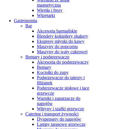
magnetyczną
Wiertła i frezy
Wkrętarki
Gastronomia
Bar
Akcesoria barmańskie
Blendery koktajlery shakery
Ekspresy młynki do kawy
Maszyny do popcornu
Maszyny do waty cukrowej
Bemary i podgrzewacze
Akcesoria do podgrzewaczy
Bemary
Kociołki do zupy
Podgrzewacze do talerzy i
filiżanek
Podgrzewacze stołowe i tace
grzewcze
Warniki i zaparzacze do
napojów
Witryny i szafki grzewcze
Catering i transport żywności
Dyspensery do napojów
Lampy tarasowe grzewcze