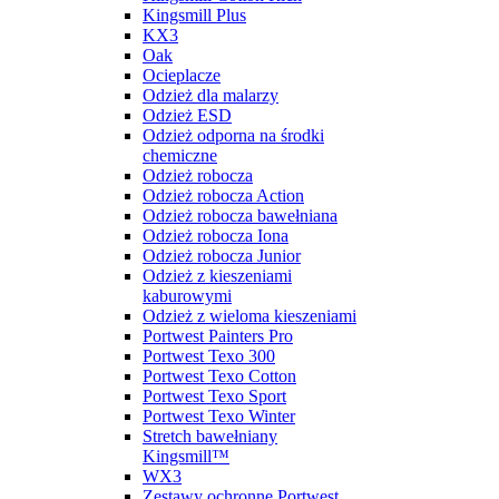
Kingsmill Plus
KX3
Oak
Ocieplacze
Odzież dla malarzy
Odzież ESD
Odzież odporna na środki
chemiczne
Odzież robocza
Odzież robocza Action
Odzież robocza bawełniana
Odzież robocza Iona
Odzież robocza Junior
Odzież z kieszeniami
kaburowymi
Odzież z wieloma kieszeniami
Portwest Painters Pro
Portwest Texo 300
Portwest Texo Cotton
Portwest Texo Sport
Portwest Texo Winter
Stretch bawełniany
Kingsmill™
WX3
Zestawy ochronne Portwest