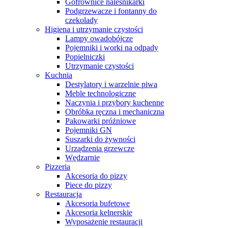
Gofrownice naleśnikarki
Podgrzewacze i fontanny do
czekolady
Higiena i utrzymanie czystości
Lampy owadobójcze
Pojemniki i worki na odpady
Popielniczki
Utrzymanie czystości
Kuchnia
Destylatory i warzelnie piwa
Meble technologiczne
Naczynia i przybory kuchenne
Obróbka ręczna i mechaniczna
Pakowarki próżniowe
Pojemniki GN
Suszarki do żywności
Urządzenia grzewcze
Wędzarnie
Pizzeria
Akcesoria do pizzy
Piece do pizzy
Restauracja
Akcesoria bufetowe
Akcesoria kelnerskie
Wyposażenie restauracji