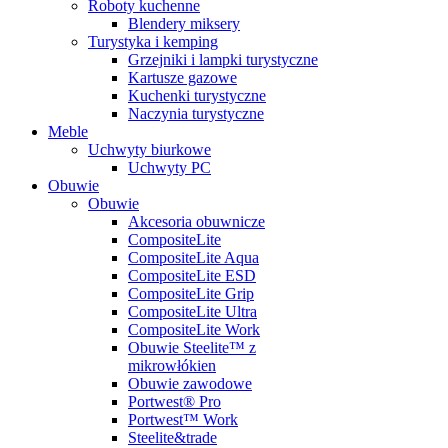
Roboty kuchenne
Blendery miksery
Turystyka i kemping
Grzejniki i lampki turystyczne
Kartusze gazowe
Kuchenki turystyczne
Naczynia turystyczne
Meble
Uchwyty biurkowe
Uchwyty PC
Obuwie
Obuwie
Akcesoria obuwnicze
CompositeLite
CompositeLite Aqua
CompositeLite ESD
CompositeLite Grip
CompositeLite Ultra
CompositeLite Work
Obuwie Steelite™ z
mikrowłókien
Obuwie zawodowe
Portwest® Pro
Portwest™ Work
Steelite&trade