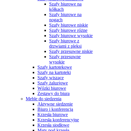
Szafy biurowe na
kółkach
Szafy biurowe na
nogach
Szafy biurowe niskie
Szafy biurowe różne
Szafy biurowe wysokie
Szafy biurowe z
drzwiami z pleksi
Szafy przesuwne niskie
Szafy przesuwne
wysokie
Szafy kartotekowe
Szafy na kartoteki
Szafy wiszące
Szafy żaluzjowe
Wózki biurowe
Zestawy do biura
Meble do siedzenia
Aktywne siedzenie
Biuro i konferencja
Krzesła biurowe
Krzesła konferencyjne
Krzesła siodłowe
Maty pod krzesła