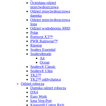
Ocieplana odzież
przeciwdeszczowa
Odzież przeciwdeszczowa
damska
Odzież przeciwdeszczowa
Iona
Odzież wododporna 300D
Polar
Portwest X3™
PWR Rainwear™
Ripstop
Sealtex Essential
Sealtex&trade
Air
Ocean
Sealtex® Classic
Sealtex® Ultra
TK2™
TK2™ oddychająca
Odzież robocza
Damska odzież robocza
DX4
Euro Work
Iona Vest-Port
Kingsmill Cotton Rich