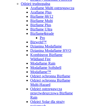
Odzież trudnopalna
Araflame Multi ostrzegawcza
Araflame Plus
Bizflame 88/12
Bizflame Multi
Bizflame Plus
Bizflame Ultra
Bizflame&trade
Pro
Bizweld™
Dzianina Modaflame
Dzianina Modaflame HVO
Kombineon Bizflame
Wildland Fire
Modaflame Rain
Modaflame Softshell
Modaflame™
Odzież ochronna Bizflame
Odzież ochronna Bizflame
Multi-Hazard
Odzież ostrzegawcza
przeciwdeszczowa Bizflame
Rain
Odzież Solar dla straży
pożarnych