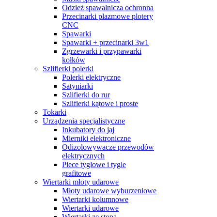
Odzież spawalnicza ochronna
Przecinarki plazmowe plotery
CNC
Spawarki
Spawarki + przecinarki 3w1
Zgrzewarki i przypawarki
kołków
Szlifierki polerki
Polerki elektryczne
Satyniarki
Szlifierki do rur
Szlifierki kątowe i proste
Tokarki
Urządzenia specjalistyczne
Inkubatory do jaj
Mierniki elektroniczne
Odizolowywacze przewodów
elektrycznych
Piece tyglowe i tygle
grafitowe
Wiertarki młoty udarowe
Młoty udarowe wyburzeniowe
Wiertarki kolumnowe
Wiertarki udarowe
Wiertarki ze stopą