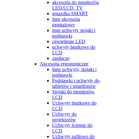
akcesoria do monitorów
LED/LCD, TV
gniazdka SMART
inne akcesoria
montażowe
inne uchwyty stojaki i
podstawki
oświetlenie LED
uchwyty biurkowe do
LCD
zasilacze
Akcesoria ergonomiczne
Inne uchwyty, stojaki i
podstawki
Podstawki i uchwyty do
tabletów i smartfonów
Stojaki do monitorów
LCD
Uchwyty biurkowe do
LCD
Uchwyty do
projektorów
Uchwyty ścienne do
LCD
Uchwyty sufitowe do