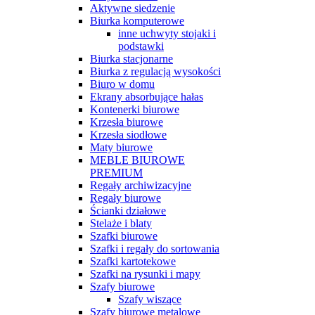
Aktywne siedzenie
Biurka komputerowe
inne uchwyty stojaki i
podstawki
Biurka stacjonarne
Biurka z regulacją wysokości
Biuro w domu
Ekrany absorbujące hałas
Kontenerki biurowe
Krzesła biurowe
Krzesła siodłowe
Maty biurowe
MEBLE BIUROWE
PREMIUM
Regały archiwizacyjne
Regały biurowe
Ścianki działowe
Stelaże i blaty
Szafki biurowe
Szafki i regały do sortowania
Szafki kartotekowe
Szafki na rysunki i mapy
Szafy biurowe
Szafy wiszące
Szafy biurowe metalowe