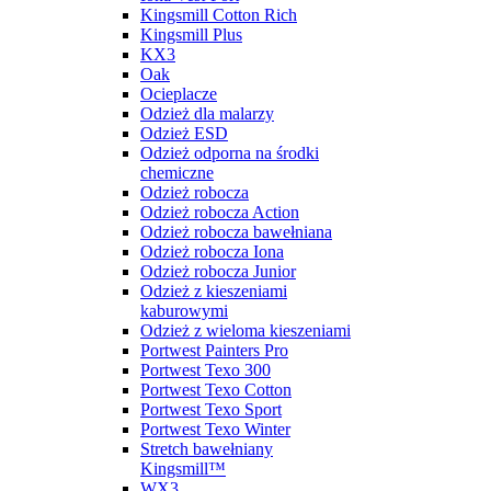
Kingsmill Cotton Rich
Kingsmill Plus
KX3
Oak
Ocieplacze
Odzież dla malarzy
Odzież ESD
Odzież odporna na środki
chemiczne
Odzież robocza
Odzież robocza Action
Odzież robocza bawełniana
Odzież robocza Iona
Odzież robocza Junior
Odzież z kieszeniami
kaburowymi
Odzież z wieloma kieszeniami
Portwest Painters Pro
Portwest Texo 300
Portwest Texo Cotton
Portwest Texo Sport
Portwest Texo Winter
Stretch bawełniany
Kingsmill™
WX3