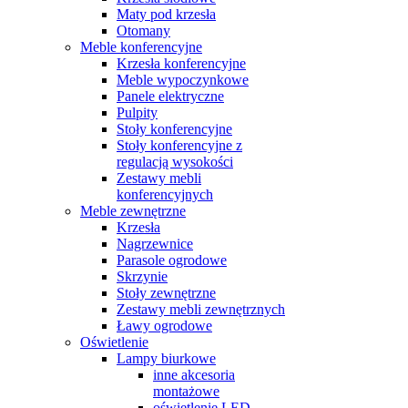
Maty pod krzesła
Otomany
Meble konferencyjne
Krzesła konferencyjne
Meble wypoczynkowe
Panele elektryczne
Pulpity
Stoły konferencyjne
Stoły konferencyjne z
regulacją wysokości
Zestawy mebli
konferencyjnych
Meble zewnętrzne
Krzesła
Nagrzewnice
Parasole ogrodowe
Skrzynie
Stoły zewnętrzne
Zestawy mebli zewnętrznych
Ławy ogrodowe
Oświetlenie
Lampy biurkowe
inne akcesoria
montażowe
oświetlenie LED