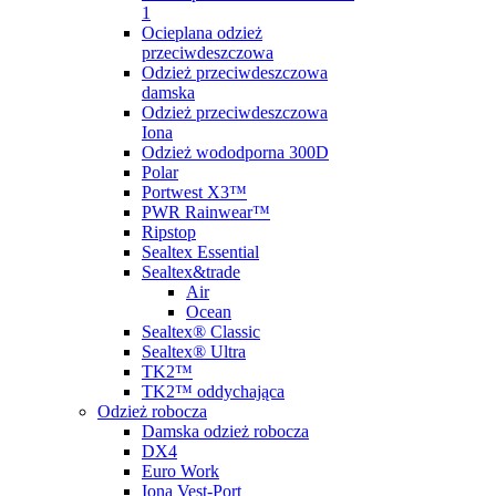
1
Ocieplana odzież
przeciwdeszczowa
Odzież przeciwdeszczowa
damska
Odzież przeciwdeszczowa
Iona
Odzież wododporna 300D
Polar
Portwest X3™
PWR Rainwear™
Ripstop
Sealtex Essential
Sealtex&trade
Air
Ocean
Sealtex® Classic
Sealtex® Ultra
TK2™
TK2™ oddychająca
Odzież robocza
Damska odzież robocza
DX4
Euro Work
Iona Vest-Port