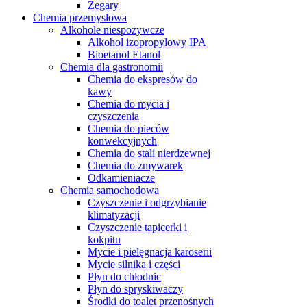
Zegary
Chemia przemysłowa
Alkohole niespożywcze
Alkohol izopropylowy IPA
Bioetanol Etanol
Chemia dla gastronomii
Chemia do ekspresów do
kawy
Chemia do mycia i
czyszczenia
Chemia do pieców
konwekcyjnych
Chemia do stali nierdzewnej
Chemia do zmywarek
Odkamieniacze
Chemia samochodowa
Czyszczenie i odgrzybianie
klimatyzacji
Czyszczenie tapicerki i
kokpitu
Mycie i pielęgnacja karoserii
Mycie silnika i części
Płyn do chłodnic
Płyn do spryskiwaczy
Środki do toalet przenośnych