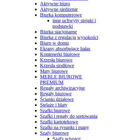
Aktywne biuro
Aktywne siedzenie
Biurka komputerowe
inne uchwyty stojaki i
podstawki
Biurka stacjonarne
Biurka z regulacją wysokości
Biuro w domu
Ekrany absorbujące hałas
Kontenerki biurowe
Krzesła biurowe
Krzesła siodłowe
Maty biurowe
MEBLE BIUROWE
PREMIUM
Regały archiwizacyjne
Regały biurowe
Ścianki działowe
Stelaże i blaty
Szafki biurowe
Szafki i regały do sortowania
Szafki kartotekowe
Szafki na rysunki i mapy
Szafy biurowe
Szafy wiszące