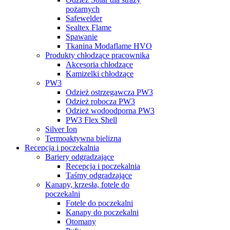
pożarnych
Safewelder
Sealtex Flame
Spawanie
Tkanina Modaflame HVO
Produkty chłodzące pracownika
Akcesoria chłodzące
Kamizelki chłodzące
PW3
Odzież ostrzegawcza PW3
Odzież robocza PW3
Odzież wodoodporna PW3
PW3 Flex Shell
Silver Ion
Termoaktywna bielizna
Recepcja i poczekalnia
Bariery odgradzające
Recepcja i poczekalnia
Taśmy odgradzające
Kanapy, krzesła, fotele do
poczekalni
Fotele do poczekalni
Kanapy do poczekalni
Otomany