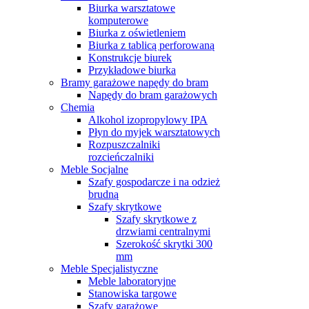
Biurka warsztatowe
komputerowe
Biurka z oświetleniem
Biurka z tablicą perforowaną
Konstrukcje biurek
Przykładowe biurka
Bramy garażowe napędy do bram
Napędy do bram garażowych
Chemia
Alkohol izopropylowy IPA
Płyn do myjek warsztatowych
Rozpuszczalniki
rozcieńczalniki
Meble Socjalne
Szafy gospodarcze i na odzież
brudną
Szafy skrytkowe
Szafy skrytkowe z
drzwiami centralnymi
Szerokość skrytki 300
mm
Meble Specjalistyczne
Meble laboratoryjne
Stanowiska targowe
Szafy garażowe