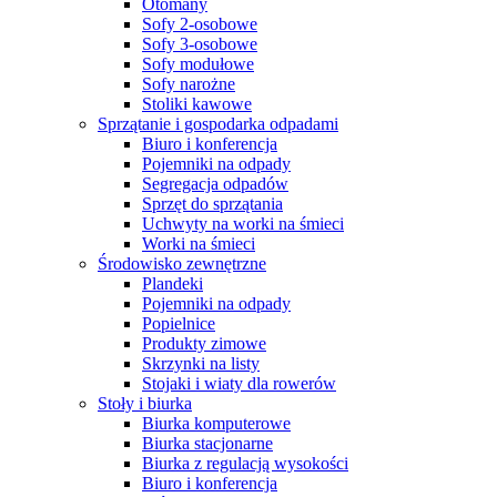
Otomany
Sofy 2-osobowe
Sofy 3-osobowe
Sofy modułowe
Sofy narożne
Stoliki kawowe
Sprzątanie i gospodarka odpadami
Biuro i konferencja
Pojemniki na odpady
Segregacja odpadów
Sprzęt do sprzątania
Uchwyty na worki na śmieci
Worki na śmieci
Środowisko zewnętrzne
Plandeki
Pojemniki na odpady
Popielnice
Produkty zimowe
Skrzynki na listy
Stojaki i wiaty dla rowerów
Stoły i biurka
Biurka komputerowe
Biurka stacjonarne
Biurka z regulacją wysokości
Biuro i konferencja