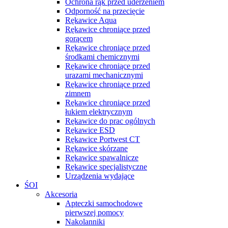
Ochrona rąk przed uderzeniem
Odporność na przecięcie
Rękawice Aqua
Rękawice chroniące przed
gorącem
Rękawice chroniące przed
środkami chemicznymi
Rękawice chroniące przed
urazami mechanicznymi
Rękawice chroniące przed
zimnem
Rękawice chroniące przed
łukiem elektrycznym
Rękawice do prac ogólnych
Rękawice ESD
Rękawice Portwest CT
Rękawice skórzane
Rękawice spawalnicze
Rękawice specjalistyczne
Urządzenia wydające
ŚOI
Akcesoria
Apteczki samochodowe
pierwszej pomocy
Nakolanniki