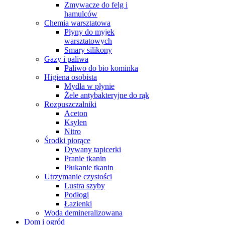
Zmywacze do felg i
hamulców
Chemia warsztatowa
Płyny do myjek
warsztatowych
Smary silikony
Gazy i paliwa
Paliwo do bio kominka
Higiena osobista
Mydła w płynie
Żele antybakteryjne do rąk
Rozpuszczalniki
Aceton
Ksylen
Nitro
Środki piorące
Dywany tapicerki
Pranie tkanin
Płukanie tkanin
Utrzymanie czystości
Lustra szyby
Podłogi
Łazienki
Woda demineralizowana
Dom i ogród