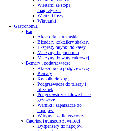
Wiertarki ze stopą
magnetyczną
Wiertła i frezy
Wkrętarki
Gastronomia
Bar
Akcesoria barmańskie
Blendery koktajlery shakery
Ekspresy młynki do kawy
Maszyny do popcornu
Maszyny do waty cukrowej
Bemary i podgrzewacze
Akcesoria do podgrzewaczy
Bemary
Kociołki do zupy
Podgrzewacze do talerzy i
filiżanek
Podgrzewacze stołowe i tace
grzewcze
Warniki i zaparzacze do
napojów
Witryny i szafki grzewcze
Catering i transport żywności
Dyspensery do napojów