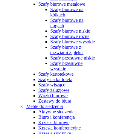
Szafy biurowe metalowe
Szafy biurowe na
kółkach
Szafy biurowe na
nogach
Szafy biurowe niskie
Szafy biurowe różne
Szafy biurowe wysokie
Szafy biurowe z
drzwiami z pleksi
Szafy przesuwne niskie
Szafy przesuwne
wysokie
Szafy kartotekowe
Szafy na kartoteki
Szafy wiszące
Szafy żaluzjowe
Wózki biurowe
Zestawy do biura
Meble do siedzenia
Aktywne siedzenie
Biuro i konferencja
Krzesła biurowe
Krzesła konferencyjne
Krzesła siodłowe