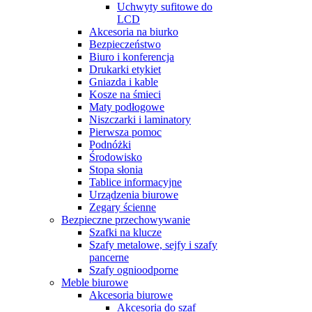
Uchwyty sufitowe do
LCD
Akcesoria na biurko
Bezpieczeństwo
Biuro i konferencja
Drukarki etykiet
Gniazda i kable
Kosze na śmieci
Maty podłogowe
Niszczarki i laminatory
Pierwsza pomoc
Podnóżki
Środowisko
Stopa słonia
Tablice informacyjne
Urządzenia biurowe
Zegary ścienne
Bezpieczne przechowywanie
Szafki na klucze
Szafy metalowe, sejfy i szafy
pancerne
Szafy ognioodporne
Meble biurowe
Akcesoria biurowe
Akcesoria do szaf