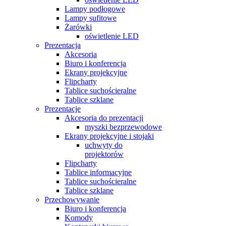
Lampy podłogowe
Lampy sufitowe
Żarówki
oświetlenie LED
Prezentacja
Akcesoria
Biuro i konferencja
Ekrany projekcyjne
Flipcharty
Tablice suchościeralne
Tablice szklane
Prezentacje
Akcesoria do prezentacji
myszki bezprzewodowe
Ekrany projekcyjne i stojaki
uchwyty do
projektorów
Flipcharty
Tablice informacyjne
Tablice suchościeralne
Tablice szklane
Przechowywanie
Biuro i konferencja
Komody