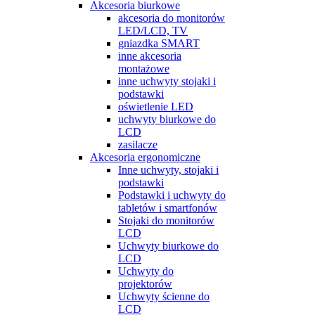
Akcesoria biurkowe
akcesoria do monitorów
LED/LCD, TV
gniazdka SMART
inne akcesoria
montażowe
inne uchwyty stojaki i
podstawki
oświetlenie LED
uchwyty biurkowe do
LCD
zasilacze
Akcesoria ergonomiczne
Inne uchwyty, stojaki i
podstawki
Podstawki i uchwyty do
tabletów i smartfonów
Stojaki do monitorów
LCD
Uchwyty biurkowe do
LCD
Uchwyty do
projektorów
Uchwyty ścienne do
LCD