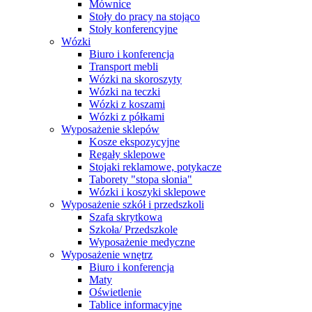
Mównice
Stoły do pracy na stojąco
Stoły konferencyjne
Wózki
Biuro i konferencja
Transport mebli
Wózki na skoroszyty
Wózki na teczki
Wózki z koszami
Wózki z półkami
Wyposażenie sklepów
Kosze ekspozycyjne
Regały sklepowe
Stojaki reklamowe, potykacze
Taborety "stopa słonia"
Wózki i koszyki sklepowe
Wyposażenie szkół i przedszkoli
Szafa skrytkowa
Szkoła/ Przedszkole
Wyposażenie medyczne
Wyposażenie wnętrz
Biuro i konferencja
Maty
Oświetlenie
Tablice informacyjne