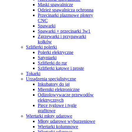
Maski spawalnicze
Odzież spawalnicza ochronna
Przecinarki plazmowe plotery
CNC
Spawarki
Spawarki + przecinarki 3w1
Zgrzewarki i przypawarki
kołków
Szlifierki polerki
Polerki elektryczne
Satyniarki
Szlifierki do rur
Szlifierki kątowe i proste
Tokarki
Urządzenia specjalistyczne
Inkubatory do jaj
Mierniki elektroniczne
Odizolowywacze przewodów
elektrycznych
Piece tyglowe i tygle
grafitowe
Wiertarki młoty udarowe
Młoty udarowe wyburzeniowe
Wiertarki kolumnowe
Wiertarki udarowe