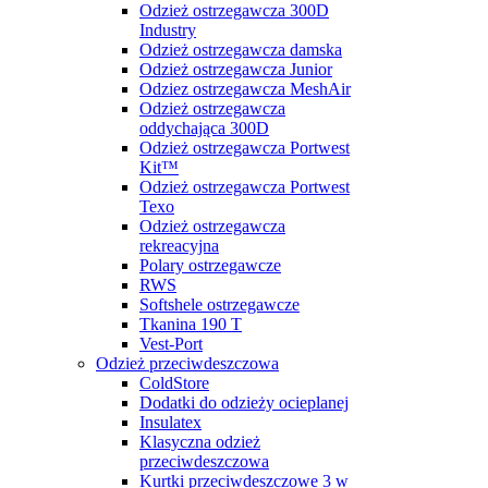
Odzież ostrzegawcza 300D
Industry
Odzież ostrzegawcza damska
Odzież ostrzegawcza Junior
Odziez ostrzegawcza MeshAir
Odzież ostrzegawcza
oddychająca 300D
Odzież ostrzegawcza Portwest
Kit™
Odzież ostrzegawcza Portwest
Texo
Odzież ostrzegawcza
rekreacyjna
Polary ostrzegawcze
RWS
Softshele ostrzegawcze
Tkanina 190 T
Vest-Port
Odzież przeciwdeszczowa
ColdStore
Dodatki do odzieży ocieplanej
Insulatex
Klasyczna odzież
przeciwdeszczowa
Kurtki przeciwdeszczowe 3 w