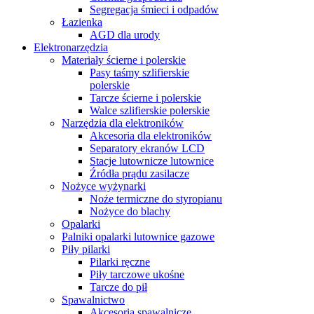
Segregacja śmieci i odpadów
Łazienka
AGD dla urody
Elektronarzędzia
Materiały ścierne i polerskie
Pasy taśmy szlifierskie
polerskie
Tarcze ścierne i polerskie
Walce szlifierskie polerskie
Narzędzia dla elektroników
Akcesoria dla elektroników
Separatory ekranów LCD
Stacje lutownicze lutownice
Źródła prądu zasilacze
Nożyce wyżynarki
Noże termiczne do styropianu
Nożyce do blachy
Opalarki
Palniki opalarki lutownice gazowe
Piły pilarki
Pilarki ręczne
Piły tarczowe ukośne
Tarcze do pił
Spawalnictwo
Akcesoria spawalnicze