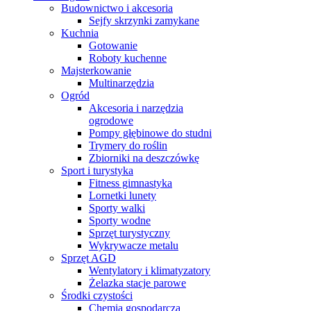
Budownictwo i akcesoria
Sejfy skrzynki zamykane
Kuchnia
Gotowanie
Roboty kuchenne
Majsterkowanie
Multinarzędzia
Ogród
Akcesoria i narzędzia
ogrodowe
Pompy głębinowe do studni
Trymery do roślin
Zbiorniki na deszczówkę
Sport i turystyka
Fitness gimnastyka
Lornetki lunety
Sporty walki
Sporty wodne
Sprzęt turystyczny
Wykrywacze metalu
Sprzęt AGD
Wentylatory i klimatyzatory
Żelazka stacje parowe
Środki czystości
Chemia gospodarcza