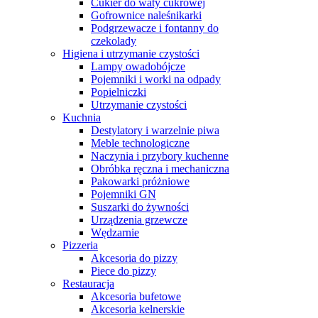
Cukier do waty cukrowej
Gofrownice naleśnikarki
Podgrzewacze i fontanny do
czekolady
Higiena i utrzymanie czystości
Lampy owadobójcze
Pojemniki i worki na odpady
Popielniczki
Utrzymanie czystości
Kuchnia
Destylatory i warzelnie piwa
Meble technologiczne
Naczynia i przybory kuchenne
Obróbka ręczna i mechaniczna
Pakowarki próżniowe
Pojemniki GN
Suszarki do żywności
Urządzenia grzewcze
Wędzarnie
Pizzeria
Akcesoria do pizzy
Piece do pizzy
Restauracja
Akcesoria bufetowe
Akcesoria kelnerskie