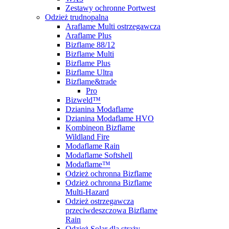
Zestawy ochronne Portwest
Odzież trudnopalna
Araflame Multi ostrzegawcza
Araflame Plus
Bizflame 88/12
Bizflame Multi
Bizflame Plus
Bizflame Ultra
Bizflame&trade
Pro
Bizweld™
Dzianina Modaflame
Dzianina Modaflame HVO
Kombineon Bizflame
Wildland Fire
Modaflame Rain
Modaflame Softshell
Modaflame™
Odzież ochronna Bizflame
Odzież ochronna Bizflame
Multi-Hazard
Odzież ostrzegawcza
przeciwdeszczowa Bizflame
Rain
Odzież Solar dla straży