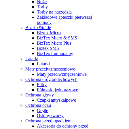
Noże
Torby
Torby na narzędzia
Zakładowe apteczki pierwszej
pomocy
BizTex&trade
Biztex Micro
BizTex Micro & SMS
BizTex Micro Plus
Biztex SMS
BizTex trudnopalny
Latarki
Latarki
Maty przeciwzmęczeniowe
Maty przeciwzmęczeniowe
Ochrona dróg oddechowych
Filtry
Półmaski jednorazowe
Ochrona głowy
Czapki antyskalpowe
Ochrona oczu
Gogle
Osłony twarzy
Ochrona przed upadkiem
Akcesoria do ochrony przed