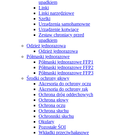
upadkiem
Linki
Linki narzędziowe
Szelki
Urządzenia samohamowne
Urządzenie kotwiące
Zestaw chroniący przed
upadkiem
Odzież jednorazowa
Odzież jednorazowa
Półmaski jednorazowe
Półmaski jednorazowe FFP1
Półmaski jednorazowe FFP2
Półmaski jednorazowe FFP3
Środki ochrony głowy
Akcesoria do ochrony oczu
Akcesoria do ochrony rąk
Ochrona dróg oddechowych
Ochrona głowy
Ochrona oczu
Ochrona słuchu
Ochronniki słuchu
Okulary
Pozostałe ŚOI
Wkładki przeciwhałasowe