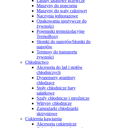
Lampy tarasowe grzewcze
Maszyny do popcornu
Maszyny do waty cukrowej
Naczynia jednorazowe
Opakowania spożywcze do
żywności
Pojemniki termoizolacyjne
TermoBoxy
Słomki do napojówSłomki do
napojów
Termosy do transportu
żywności
Chłodnictwo
Akcesoria do lad i stołów
chłodniczych
Dyspensery granitory
chłodzące
Stoły chłodnicze bary
sałatkowe
Szafy chłodnicze i mroźnicze
Witryny chłodnicze
Zamrażarki chłodziarki
skrzyniowe
Cukiernia kawiarnia
Akcesoria cukiernicze