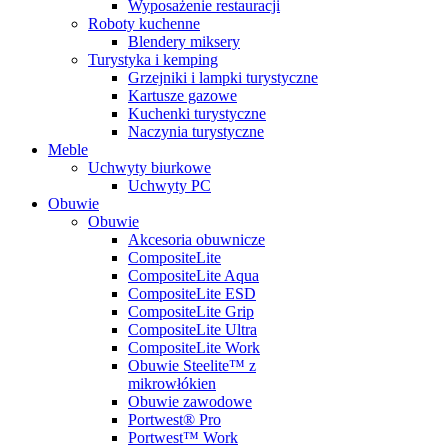
Wyposażenie restauracji
Roboty kuchenne
Blendery miksery
Turystyka i kemping
Grzejniki i lampki turystyczne
Kartusze gazowe
Kuchenki turystyczne
Naczynia turystyczne
Meble
Uchwyty biurkowe
Uchwyty PC
Obuwie
Obuwie
Akcesoria obuwnicze
CompositeLite
CompositeLite Aqua
CompositeLite ESD
CompositeLite Grip
CompositeLite Ultra
CompositeLite Work
Obuwie Steelite™ z
mikrowłókien
Obuwie zawodowe
Portwest® Pro
Portwest™ Work