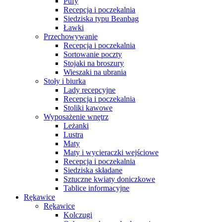
Pufy
Recepcja i poczekalnia
Siedziska typu Beanbag
Ławki
Przechowywanie
Recepcja i poczekalnia
Sortowanie poczty
Stojaki na broszury
Wieszaki na ubrania
Stoły i biurka
Lady recepcyjne
Recepcja i poczekalnia
Stoliki kawowe
Wyposażenie wnętrz
Leżanki
Lustra
Maty
Maty i wycieraczki wejściowe
Recepcja i poczekalnia
Siedziska składane
Sztuczne kwiaty doniczkowe
Tablice informacyjne
Rękawice
Rękawice
Kolczugi