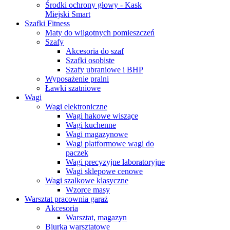
Środki ochrony głowy - Kask
Miejski Smart
Szafki Fitness
Maty do wilgotnych pomieszczeń
Szafy
Akcesoria do szaf
Szafki osobiste
Szafy ubraniowe i BHP
Wyposażenie pralni
Ławki szatniowe
Wagi
Wagi elektroniczne
Wagi hakowe wiszące
Wagi kuchenne
Wagi magazynowe
Wagi platformowe wagi do
paczek
Wagi precyzyjne laboratoryjne
Wagi sklepowe cenowe
Wagi szalkowe klasyczne
Wzorce masy
Warsztat pracownia garaż
Akcesoria
Warsztat, magazyn
Biurka warsztatowe