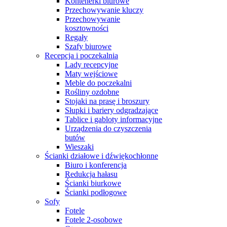
Kontenerki biurowe
Przechowywanie kluczy
Przechowywanie
kosztowności
Regały
Szafy biurowe
Recepcja i poczekalnia
Lady recepcyjne
Maty wejściowe
Meble do poczekalni
Rośliny ozdobne
Stojaki na prasę i broszury
Słupki i bariery odgradzające
Tablice i gabloty informacyjne
Urządzenia do czyszczenia
butów
Wieszaki
Ścianki działowe i dźwiękochłonne
Biuro i konferencja
Redukcja hałasu
Ścianki biurkowe
Ścianki podłogowe
Sofy
Fotele
Fotele 2-osobowe