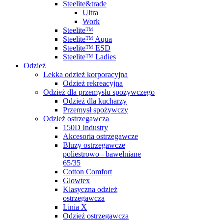
Steelite&trade
Ultra
Work
Steelite™
Steelite™ Aqua
Steelite™ ESD
Steelite™ Ladies
Odzież
Lekka odzież korporacyjna
Odzież rekreacyjna
Odzież dla przemysłu spożywczego
Odzież dla kucharzy
Przemysł spożywczy
Odzież ostrzegawcza
150D Industry
Akcesoria ostrzegawcze
Bluzy ostrzegawcze
poliestrowo - bawełniane
65/35
Cotton Comfort
Glowtex
Klasyczna odzież
ostrzegawcza
Linia X
Odzież ostrzegawcza