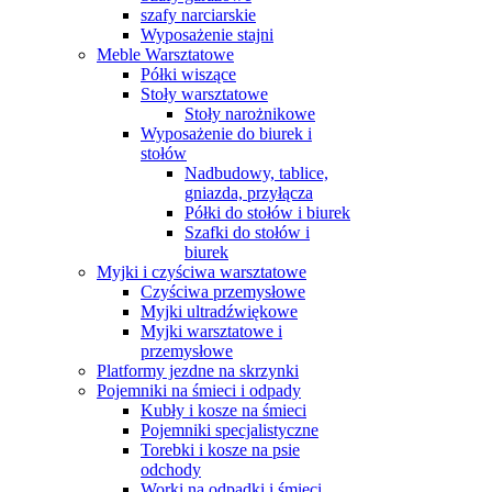
szafy narciarskie
Wyposażenie stajni
Meble Warsztatowe
Półki wiszące
Stoły warsztatowe
Stoły narożnikowe
Wyposażenie do biurek i
stołów
Nadbudowy, tablice,
gniazda, przyłącza
Półki do stołów i biurek
Szafki do stołów i
biurek
Myjki i czyściwa warsztatowe
Czyściwa przemysłowe
Myjki ultradźwiękowe
Myjki warsztatowe i
przemysłowe
Platformy jezdne na skrzynki
Pojemniki na śmieci i odpady
Kubły i kosze na śmieci
Pojemniki specjalistyczne
Torebki i kosze na psie
odchody
Worki na odpadki i śmieci