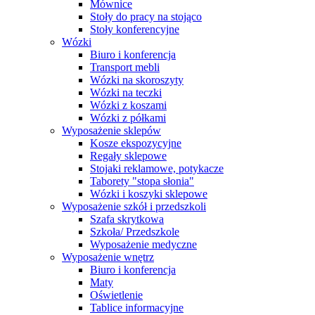
Mównice
Stoły do pracy na stojąco
Stoły konferencyjne
Wózki
Biuro i konferencja
Transport mebli
Wózki na skoroszyty
Wózki na teczki
Wózki z koszami
Wózki z półkami
Wyposażenie sklepów
Kosze ekspozycyjne
Regały sklepowe
Stojaki reklamowe, potykacze
Taborety "stopa słonia"
Wózki i koszyki sklepowe
Wyposażenie szkół i przedszkoli
Szafa skrytkowa
Szkoła/ Przedszkole
Wyposażenie medyczne
Wyposażenie wnętrz
Biuro i konferencja
Maty
Oświetlenie
Tablice informacyjne