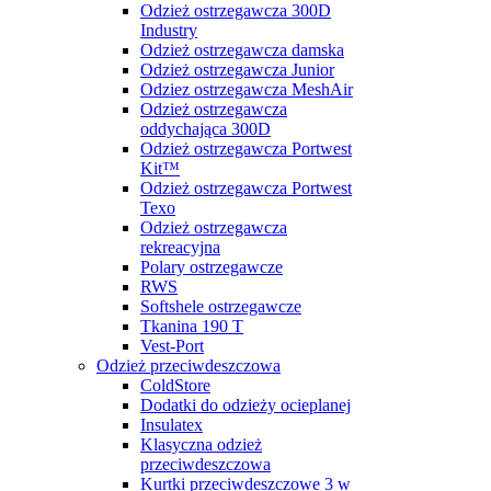
Odzież ostrzegawcza 300D
Industry
Odzież ostrzegawcza damska
Odzież ostrzegawcza Junior
Odziez ostrzegawcza MeshAir
Odzież ostrzegawcza
oddychająca 300D
Odzież ostrzegawcza Portwest
Kit™
Odzież ostrzegawcza Portwest
Texo
Odzież ostrzegawcza
rekreacyjna
Polary ostrzegawcze
RWS
Softshele ostrzegawcze
Tkanina 190 T
Vest-Port
Odzież przeciwdeszczowa
ColdStore
Dodatki do odzieży ocieplanej
Insulatex
Klasyczna odzież
przeciwdeszczowa
Kurtki przeciwdeszczowe 3 w