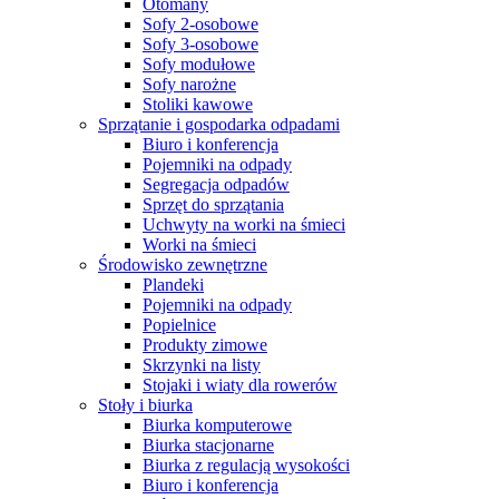
Otomany
Sofy 2-osobowe
Sofy 3-osobowe
Sofy modułowe
Sofy narożne
Stoliki kawowe
Sprzątanie i gospodarka odpadami
Biuro i konferencja
Pojemniki na odpady
Segregacja odpadów
Sprzęt do sprzątania
Uchwyty na worki na śmieci
Worki na śmieci
Środowisko zewnętrzne
Plandeki
Pojemniki na odpady
Popielnice
Produkty zimowe
Skrzynki na listy
Stojaki i wiaty dla rowerów
Stoły i biurka
Biurka komputerowe
Biurka stacjonarne
Biurka z regulacją wysokości
Biuro i konferencja