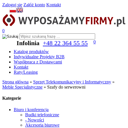
Zaloguj się
Załóż konto
Kontakt
0
Infolinia
+48 22 364 55 55
0
Katalog produktów
Indywidualne Projekty B2B
Współpraca z Dostawcami
Kontakt
Raty/Leasing
Strona główna
»
Sprzęt Telekomunikacyjny i Informatyczny
»
Meble Specjalistyczne
»
Szafy do serwerowni
Kategorie
Biuro i konferencja
Budki telefoniczne
- Nowości
Akcesoria biurowe