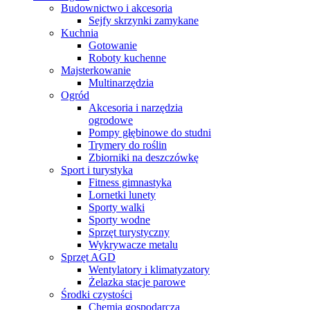
Budownictwo i akcesoria
Sejfy skrzynki zamykane
Kuchnia
Gotowanie
Roboty kuchenne
Majsterkowanie
Multinarzędzia
Ogród
Akcesoria i narzędzia
ogrodowe
Pompy głębinowe do studni
Trymery do roślin
Zbiorniki na deszczówkę
Sport i turystyka
Fitness gimnastyka
Lornetki lunety
Sporty walki
Sporty wodne
Sprzęt turystyczny
Wykrywacze metalu
Sprzęt AGD
Wentylatory i klimatyzatory
Żelazka stacje parowe
Środki czystości
Chemia gospodarcza