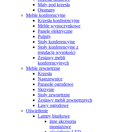
Maty pod krzesła
Otomany
Meble konferencyjne
Krzesła konferencyjne
Meble wypoczynkowe
Panele elektryczne
Pulpity
Stoły konferencyjne
Stoły konferencyjne z
regulacją wysokości
Zestawy mebli
konferencyjnych
Meble zewnętrzne
Krzesła
Nagrzewnice
Parasole ogrodowe
Skrzynie
Stoły zewnętrzne
Zestawy mebli zewnętrznych
Ławy ogrodowe
Oświetlenie
Lampy biurkowe
inne akcesoria
montażowe
oświetlenie LED