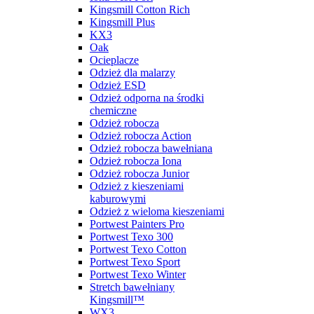
Kingsmill Cotton Rich
Kingsmill Plus
KX3
Oak
Ocieplacze
Odzież dla malarzy
Odzież ESD
Odzież odporna na środki
chemiczne
Odzież robocza
Odzież robocza Action
Odzież robocza bawełniana
Odzież robocza Iona
Odzież robocza Junior
Odzież z kieszeniami
kaburowymi
Odzież z wieloma kieszeniami
Portwest Painters Pro
Portwest Texo 300
Portwest Texo Cotton
Portwest Texo Sport
Portwest Texo Winter
Stretch bawełniany
Kingsmill™
WX3