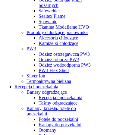
pożarnych
Safewelder
Sealtex Flame
Spawanie
Tkanina Modaflame HVO
Produkty chłodzące pracownika
Akcesoria chłodzące
Kamizelki chłodzące
PW3
Odzież ostrzegawcza PW3
Odzież robocza PW3
Odzież wodoodporna PW3
PW3 Flex Shell
Silver Ion
Termoaktywna bielizna
Recepcja i poczekalnia
Bariery odgradzające
Recepcja i poczekalnia
Taśmy odgradzające
Kanapy, krzesła, fotele do
poczekalni
Fotele do poczekalni
Kanapy do poczekalni
Otomany