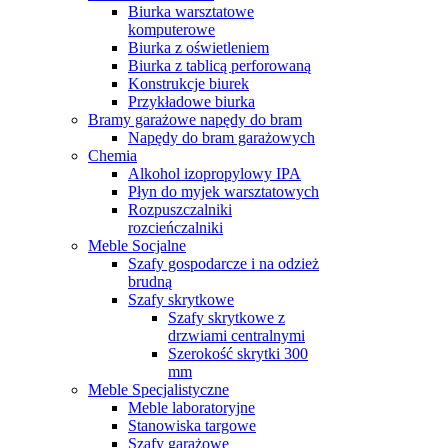
Biurka warsztatowe
komputerowe
Biurka z oświetleniem
Biurka z tablicą perforowaną
Konstrukcje biurek
Przykładowe biurka
Bramy garażowe napędy do bram
Napędy do bram garażowych
Chemia
Alkohol izopropylowy IPA
Płyn do myjek warsztatowych
Rozpuszczalniki
rozcieńczalniki
Meble Socjalne
Szafy gospodarcze i na odzież
brudną
Szafy skrytkowe
Szafy skrytkowe z
drzwiami centralnymi
Szerokość skrytki 300
mm
Meble Specjalistyczne
Meble laboratoryjne
Stanowiska targowe
Szafy garażowe