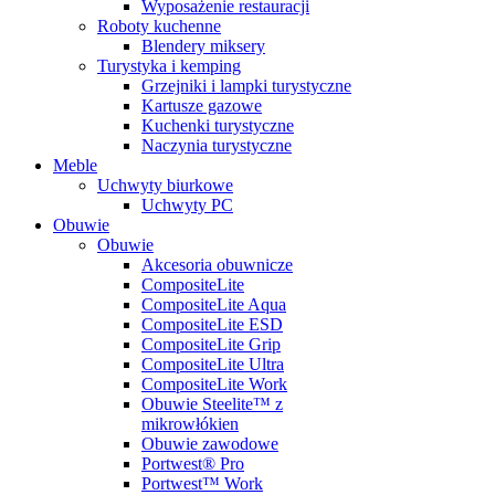
Wyposażenie restauracji
Roboty kuchenne
Blendery miksery
Turystyka i kemping
Grzejniki i lampki turystyczne
Kartusze gazowe
Kuchenki turystyczne
Naczynia turystyczne
Meble
Uchwyty biurkowe
Uchwyty PC
Obuwie
Obuwie
Akcesoria obuwnicze
CompositeLite
CompositeLite Aqua
CompositeLite ESD
CompositeLite Grip
CompositeLite Ultra
CompositeLite Work
Obuwie Steelite™ z
mikrowłókien
Obuwie zawodowe
Portwest® Pro
Portwest™ Work