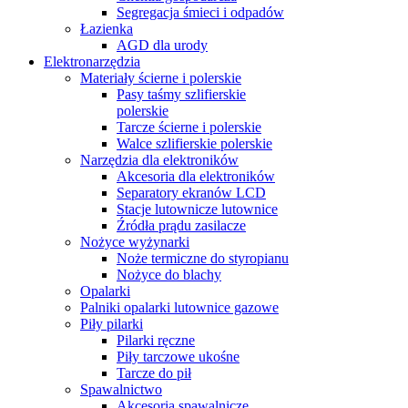
Segregacja śmieci i odpadów
Łazienka
AGD dla urody
Elektronarzędzia
Materiały ścierne i polerskie
Pasy taśmy szlifierskie
polerskie
Tarcze ścierne i polerskie
Walce szlifierskie polerskie
Narzędzia dla elektroników
Akcesoria dla elektroników
Separatory ekranów LCD
Stacje lutownicze lutownice
Źródła prądu zasilacze
Nożyce wyżynarki
Noże termiczne do styropianu
Nożyce do blachy
Opalarki
Palniki opalarki lutownice gazowe
Piły pilarki
Pilarki ręczne
Piły tarczowe ukośne
Tarcze do pił
Spawalnictwo
Akcesoria spawalnicze