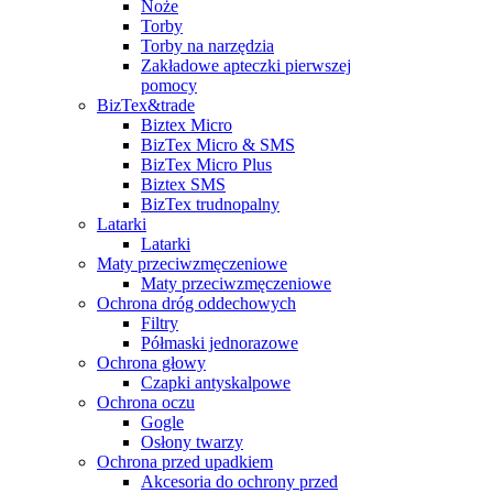
Noże
Torby
Torby na narzędzia
Zakładowe apteczki pierwszej
pomocy
BizTex&trade
Biztex Micro
BizTex Micro & SMS
BizTex Micro Plus
Biztex SMS
BizTex trudnopalny
Latarki
Latarki
Maty przeciwzmęczeniowe
Maty przeciwzmęczeniowe
Ochrona dróg oddechowych
Filtry
Półmaski jednorazowe
Ochrona głowy
Czapki antyskalpowe
Ochrona oczu
Gogle
Osłony twarzy
Ochrona przed upadkiem
Akcesoria do ochrony przed