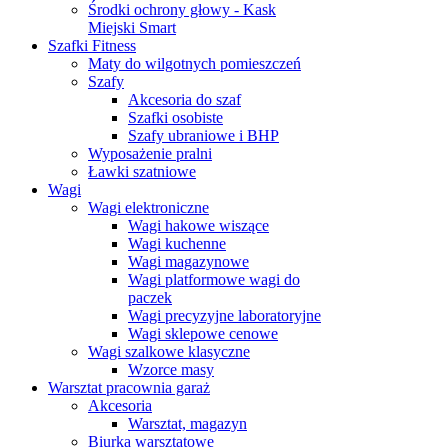
Środki ochrony głowy - Kask
Miejski Smart
Szafki Fitness
Maty do wilgotnych pomieszczeń
Szafy
Akcesoria do szaf
Szafki osobiste
Szafy ubraniowe i BHP
Wyposażenie pralni
Ławki szatniowe
Wagi
Wagi elektroniczne
Wagi hakowe wiszące
Wagi kuchenne
Wagi magazynowe
Wagi platformowe wagi do
paczek
Wagi precyzyjne laboratoryjne
Wagi sklepowe cenowe
Wagi szalkowe klasyczne
Wzorce masy
Warsztat pracownia garaż
Akcesoria
Warsztat, magazyn
Biurka warsztatowe