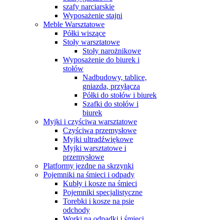
szafy narciarskie
Wyposażenie stajni
Meble Warsztatowe
Półki wiszące
Stoły warsztatowe
Stoły narożnikowe
Wyposażenie do biurek i
stołów
Nadbudowy, tablice,
gniazda, przyłącza
Półki do stołów i biurek
Szafki do stołów i
biurek
Myjki i czyściwa warsztatowe
Czyściwa przemysłowe
Myjki ultradźwiękowe
Myjki warsztatowe i
przemysłowe
Platformy jezdne na skrzynki
Pojemniki na śmieci i odpady
Kubły i kosze na śmieci
Pojemniki specjalistyczne
Torebki i kosze na psie
odchody
Worki na odpadki i śmieci