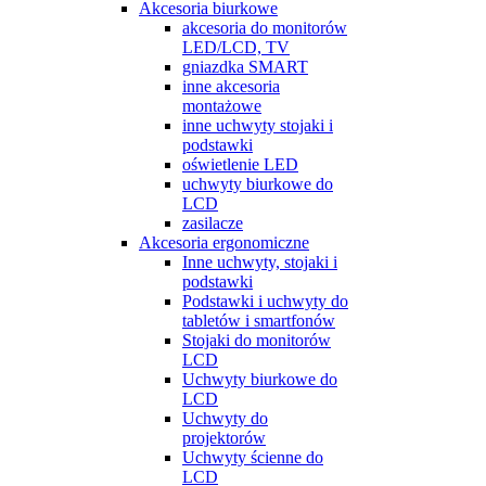
Akcesoria biurkowe
akcesoria do monitorów
LED/LCD, TV
gniazdka SMART
inne akcesoria
montażowe
inne uchwyty stojaki i
podstawki
oświetlenie LED
uchwyty biurkowe do
LCD
zasilacze
Akcesoria ergonomiczne
Inne uchwyty, stojaki i
podstawki
Podstawki i uchwyty do
tabletów i smartfonów
Stojaki do monitorów
LCD
Uchwyty biurkowe do
LCD
Uchwyty do
projektorów
Uchwyty ścienne do
LCD