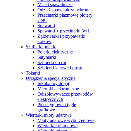
Maski spawalnicze
Odzież spawalnicza ochronna
Przecinarki plazmowe plotery
CNC
Spawarki
Spawarki + przecinarki 3w1
Zgrzewarki i przypawarki
kołków
Szlifierki polerki
Polerki elektryczne
Satyniarki
Szlifierki do rur
Szlifierki kątowe i proste
Tokarki
Urządzenia specjalistyczne
Inkubatory do jaj
Mierniki elektroniczne
Odizolowywacze przewodów
elektrycznych
Piece tyglowe i tygle
grafitowe
Wiertarki młoty udarowe
Młoty udarowe wyburzeniowe
Wiertarki kolumnowe
Wiertarki udarowe