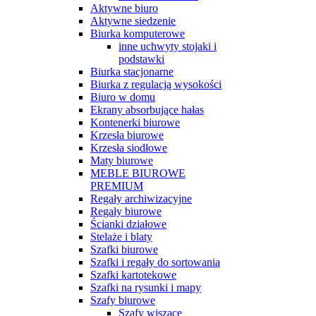
Aktywne biuro
Aktywne siedzenie
Biurka komputerowe
inne uchwyty stojaki i
podstawki
Biurka stacjonarne
Biurka z regulacją wysokości
Biuro w domu
Ekrany absorbujące hałas
Kontenerki biurowe
Krzesła biurowe
Krzesła siodłowe
Maty biurowe
MEBLE BIUROWE
PREMIUM
Regały archiwizacyjne
Regały biurowe
Ścianki działowe
Stelaże i blaty
Szafki biurowe
Szafki i regały do sortowania
Szafki kartotekowe
Szafki na rysunki i mapy
Szafy biurowe
Szafy wiszące