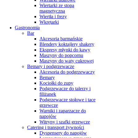
Wiertarki ze stopą
magnetyczną
Wiertła i frezy
Wkrętarki
Gastronomia
Bar
Akcesoria barmańskie
Blendery koktajlery shakery
Ekspresy młynki do kawy
Maszyny do popcornu
Maszyny do waty cukrowej
Bemary i podgrzewacze
Akcesoria do podgrzewaczy
Bemary
Kociołki do zupy
Podgrzewacze do talerzy i
filiżanek
Podgrzewacze stołowe i tace
grzewcze
Warniki i zaparzacze do
napojów
Witryny i szafki grzewcze
Catering i transport żywności
Dyspensery do napojów