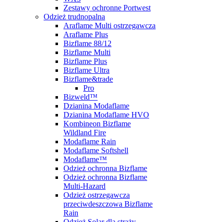
Zestawy ochronne Portwest
Odzież trudnopalna
Araflame Multi ostrzegawcza
Araflame Plus
Bizflame 88/12
Bizflame Multi
Bizflame Plus
Bizflame Ultra
Bizflame&trade
Pro
Bizweld™
Dzianina Modaflame
Dzianina Modaflame HVO
Kombineon Bizflame
Wildland Fire
Modaflame Rain
Modaflame Softshell
Modaflame™
Odzież ochronna Bizflame
Odzież ochronna Bizflame
Multi-Hazard
Odzież ostrzegawcza
przeciwdeszczowa Bizflame
Rain
Odzież Solar dla straży