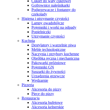
Cukier do waty cukrowej
Gofrownice naleśnikarki
Podgrzewacze i fontanny do
czekolady
Higiena i utrzymanie czystości
Lampy owadobójcze
Pojemniki i worki na odpady
Popielniczki
Utrzymanie czystości
Kuchnia
Destylatory i warzelnie piwa
Meble technologiczne
Naczynia i przybory kuchenne
Obróbka ręczna i mechaniczna
Pakowarki próżniowe
Pojemniki GN
Suszarki do żywności
Urządzenia grzewcze
Wędzarnie
Pizzeria
Akcesoria do pizzy
Piece do pizzy
Restauracja
Akcesoria bufetowe
Akcesoria kelnerskie