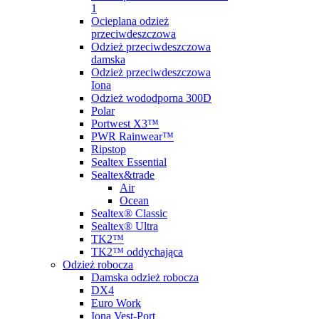
1
Ocieplana odzież
przeciwdeszczowa
Odzież przeciwdeszczowa
damska
Odzież przeciwdeszczowa
Iona
Odzież wododporna 300D
Polar
Portwest X3™
PWR Rainwear™
Ripstop
Sealtex Essential
Sealtex&trade
Air
Ocean
Sealtex® Classic
Sealtex® Ultra
TK2™
TK2™ oddychająca
Odzież robocza
Damska odzież robocza
DX4
Euro Work
Iona Vest-Port