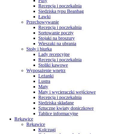
Pufy
Recepcja i poczekalnia
Siedziska typu Beanbag
Ławki
Przechowywanie
Recepcja i poczekalnia
Sortowanie poczty
Stojaki na broszury
Wieszaki na ubrania
Stoły i biurka
Lady recepcyjne
Recepcja i poczekalnia
Stoliki kawowe
Wyposażenie wnętrz
Leżanki
Lustra
Maty
Maty i wycieraczki wejściowe
Recepcja i poczekalnia
Siedziska składane
Sztuczne kwiaty doniczkowe
Tablice informacyjne
Rękawice
Rękawice
Kolczugi