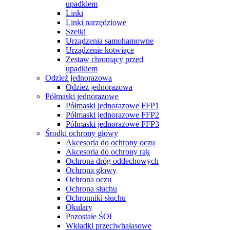
upadkiem
Linki
Linki narzędziowe
Szelki
Urządzenia samohamowne
Urządzenie kotwiące
Zestaw chroniący przed
upadkiem
Odzież jednorazowa
Odzież jednorazowa
Półmaski jednorazowe
Półmaski jednorazowe FFP1
Półmaski jednorazowe FFP2
Półmaski jednorazowe FFP3
Środki ochrony głowy
Akcesoria do ochrony oczu
Akcesoria do ochrony rąk
Ochrona dróg oddechowych
Ochrona głowy
Ochrona oczu
Ochrona słuchu
Ochronniki słuchu
Okulary
Pozostałe ŚOI
Wkładki przeciwhałasowe