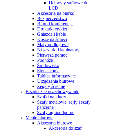
Uchwyty sufitowe do
LCD
Akcesoria na biurko
Bezpieczeństwo
Biuro i konferencja
Drukarki etykiet
Gniazda i kable
Kosze na śmieci
Maty podłogowe
Niszczarki i laminatory
Pierwsza pomoc
Podnóżki
Środowisko
Stopa słonia
Tablice informacyjne
Urządzenia biurowe
Zegary ścienne
Bezpieczne przechowywanie
Szafki na klucze
Szafy metalowe, sejfy i szafy
pancerne
Szafy ognioodporne
Meble biurowe
Akcesoria biurowe
Akcesoria do szaf