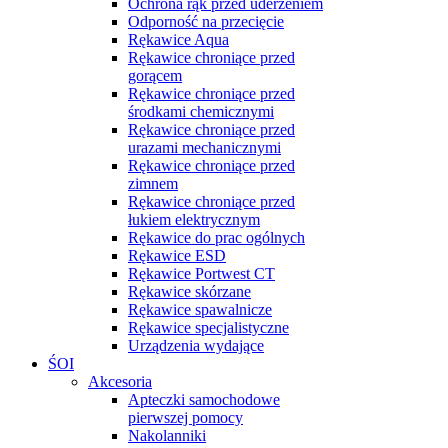
Ochrona rąk przed uderzeniem
Odporność na przecięcie
Rękawice Aqua
Rękawice chroniące przed
gorącem
Rękawice chroniące przed
środkami chemicznymi
Rękawice chroniące przed
urazami mechanicznymi
Rękawice chroniące przed
zimnem
Rękawice chroniące przed
łukiem elektrycznym
Rękawice do prac ogólnych
Rękawice ESD
Rękawice Portwest CT
Rękawice skórzane
Rękawice spawalnicze
Rękawice specjalistyczne
Urządzenia wydające
ŚOI
Akcesoria
Apteczki samochodowe
pierwszej pomocy
Nakolanniki