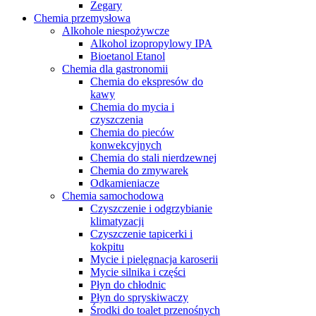
Zegary
Chemia przemysłowa
Alkohole niespożywcze
Alkohol izopropylowy IPA
Bioetanol Etanol
Chemia dla gastronomii
Chemia do ekspresów do
kawy
Chemia do mycia i
czyszczenia
Chemia do pieców
konwekcyjnych
Chemia do stali nierdzewnej
Chemia do zmywarek
Odkamieniacze
Chemia samochodowa
Czyszczenie i odgrzybianie
klimatyzacji
Czyszczenie tapicerki i
kokpitu
Mycie i pielęgnacja karoserii
Mycie silnika i części
Płyn do chłodnic
Płyn do spryskiwaczy
Środki do toalet przenośnych