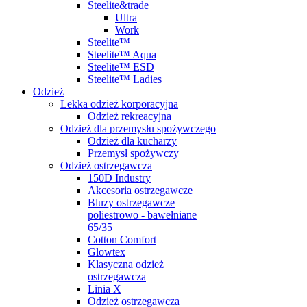
Steelite&trade
Ultra
Work
Steelite™
Steelite™ Aqua
Steelite™ ESD
Steelite™ Ladies
Odzież
Lekka odzież korporacyjna
Odzież rekreacyjna
Odzież dla przemysłu spożywczego
Odzież dla kucharzy
Przemysł spożywczy
Odzież ostrzegawcza
150D Industry
Akcesoria ostrzegawcze
Bluzy ostrzegawcze
poliestrowo - bawełniane
65/35
Cotton Comfort
Glowtex
Klasyczna odzież
ostrzegawcza
Linia X
Odzież ostrzegawcza