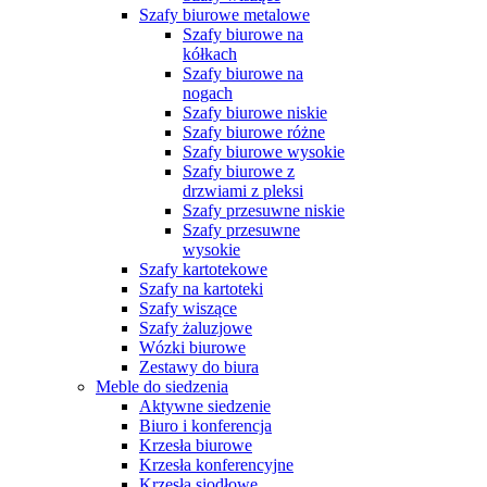
Szafy biurowe metalowe
Szafy biurowe na
kółkach
Szafy biurowe na
nogach
Szafy biurowe niskie
Szafy biurowe różne
Szafy biurowe wysokie
Szafy biurowe z
drzwiami z pleksi
Szafy przesuwne niskie
Szafy przesuwne
wysokie
Szafy kartotekowe
Szafy na kartoteki
Szafy wiszące
Szafy żaluzjowe
Wózki biurowe
Zestawy do biura
Meble do siedzenia
Aktywne siedzenie
Biuro i konferencja
Krzesła biurowe
Krzesła konferencyjne
Krzesła siodłowe