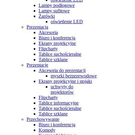
Lampy podłogowe
Lampy sufitowe
Żarówki
oświetlenie LED
Prezentacja
Akcesoria
Biuro i konferencja
Ekrany projekcyjne
Flipcharty
Tablice suchościeralne
Tablice szklane
Prezentacje
Akcesoria do prezentacji
myszki bezprzewodowe
Ekrany projekcyjne i stojaki
uchwyty do
projektorów
Flipcharty
Tablice informacyjne
Tablice suchościeralne
Tablice szklane
Przechowywanie
Biuro i konferencja
Komody