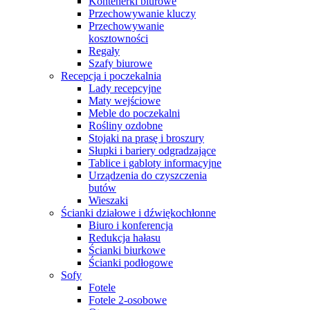
Kontenerki biurowe
Przechowywanie kluczy
Przechowywanie
kosztowności
Regały
Szafy biurowe
Recepcja i poczekalnia
Lady recepcyjne
Maty wejściowe
Meble do poczekalni
Rośliny ozdobne
Stojaki na prasę i broszury
Słupki i bariery odgradzające
Tablice i gabloty informacyjne
Urządzenia do czyszczenia
butów
Wieszaki
Ścianki działowe i dźwiękochłonne
Biuro i konferencja
Redukcja hałasu
Ścianki biurkowe
Ścianki podłogowe
Sofy
Fotele
Fotele 2-osobowe