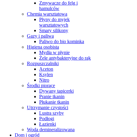
Zmywacze do felg i
hamulców
Chemia warsztatowa
Płyny do myjek
warsztatowych
Smary silikony
Gazy i paliwa
Paliwo do bio kominka
Higiena osobista
Mydła w płynie
Żele antybakteryjne do rąk
Rozpuszczalniki
Aceton
Ksylen
Nitro
Środki piorące
Dywany tapicerki
Pranie tkanin
Płukanie tkanin
Utrzymanie czystości
Lustra szyby
Podłogi
Łazienki
Woda demineralizowana
Dom i ogród