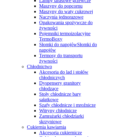
Lampy tarasowe grzewcze
Maszyny do popcornu
Maszyny do waty cukrowej
Naczynia jednorazowe
Opakowania spożywcze do
żywności
Pojemniki termoizolacyjne
TermoBoxy
Słomki do napojówSłomki do
napojów
Termosy do transportu
żywności
Chłodnictwo
Akcesoria do lad i stołów
chłodniczych
Dyspensery granitory
chłodzące
Stoły chłodnicze bary
sałatkowe
Szafy chłodnicze i mroźnicze
Witryny chłodnicze
Zamrażarki chłodziarki
skrzyniowe
Cukiernia kawiarnia
Akcesoria cukiernicze