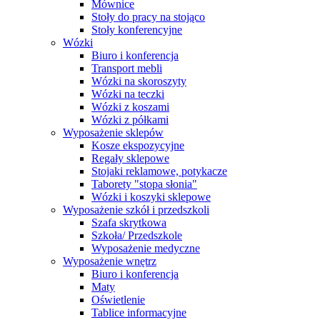
Mównice
Stoły do pracy na stojąco
Stoły konferencyjne
Wózki
Biuro i konferencja
Transport mebli
Wózki na skoroszyty
Wózki na teczki
Wózki z koszami
Wózki z półkami
Wyposażenie sklepów
Kosze ekspozycyjne
Regały sklepowe
Stojaki reklamowe, potykacze
Taborety "stopa słonia"
Wózki i koszyki sklepowe
Wyposażenie szkół i przedszkoli
Szafa skrytkowa
Szkoła/ Przedszkole
Wyposażenie medyczne
Wyposażenie wnętrz
Biuro i konferencja
Maty
Oświetlenie
Tablice informacyjne