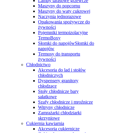
Lampy tarasowe grzewcze
Maszyny do popcornu
Maszyny do waty cukrowej
Naczynia jednorazowe
Opakowania spożywcze do
żywności
Pojemniki termoizolacyjne
TermoBoxy
Słomki do napojówSłomki do
napojów
Termosy do transportu
żywności
Chłodnictwo
Akcesoria do lad i stołów
chłodniczych
Dyspensery granitory
chłodzące
Stoły chłodnicze bary
sałatkowe
Szafy chłodnicze i mroźnicze
Witryny chłodnicze
Zamrażarki chłodziarki
skrzyniowe
Cukiernia kawiarnia
Akcesoria cukiernicze