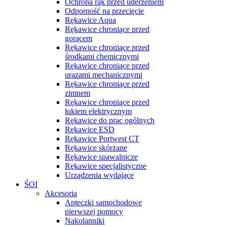
Ochrona rąk przed uderzeniem
Odporność na przecięcie
Rękawice Aqua
Rękawice chroniące przed
gorącem
Rękawice chroniące przed
środkami chemicznymi
Rękawice chroniące przed
urazami mechanicznymi
Rękawice chroniące przed
zimnem
Rękawice chroniące przed
łukiem elektrycznym
Rękawice do prac ogólnych
Rękawice ESD
Rękawice Portwest CT
Rękawice skórzane
Rękawice spawalnicze
Rękawice specjalistyczne
Urządzenia wydające
ŚOI
Akcesoria
Apteczki samochodowe
pierwszej pomocy
Nakolanniki