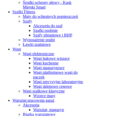
Środki ochrony głowy - Kask
Miejski Smart
Szafki Fitness
Maty do wilgotnych pomieszczeń
Szafy
Akcesoria do szaf
Szafki osobiste
Szafy ubraniowe i BHP
Wyposażenie pralni
Ławki szatniowe
Wagi
Wagi elektroniczne
Wagi hakowe wiszące
Wagi kuchenne
Wagi magazynowe
Wagi platformowe wagi do
paczek
Wagi precyzyjne laboratoryjne
Wagi sklepowe cenowe
Wagi szalkowe klasyczne
Wzorce masy
Warsztat pracownia garaż
Akcesoria
Warsztat, magazyn
Biurka warsztatowe