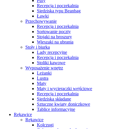
Pufy
Recepcja i poczekalnia
Siedziska typu Beanbag
Ławki
Przechowywanie
Recepcja i poczekalnia
Sortowanie poczty
Stojaki na broszury
Wieszaki na ubrania
Stoły i biurka
Lady recepcyjne
Recepcja i poczekalnia
Stoliki kawowe
Wyposażenie wnętrz
Leżanki
Lustra
Maty
Maty i wycieraczki wejściowe
Recepcja i poczekalnia
Siedziska składane
Sztuczne kwiaty doniczkowe
Tablice informacyjne
Rękawice
Rękawice
Kolczugi