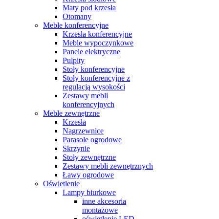
Maty pod krzesła
Otomany
Meble konferencyjne
Krzesła konferencyjne
Meble wypoczynkowe
Panele elektryczne
Pulpity
Stoły konferencyjne
Stoły konferencyjne z
regulacją wysokości
Zestawy mebli
konferencyjnych
Meble zewnętrzne
Krzesła
Nagrzewnice
Parasole ogrodowe
Skrzynie
Stoły zewnętrzne
Zestawy mebli zewnętrznych
Ławy ogrodowe
Oświetlenie
Lampy biurkowe
inne akcesoria
montażowe
oświetlenie LED