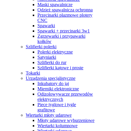
Maski spawalnicze
Odzież spawalnicza ochronna
Przecinarki plazmowe plotery
CNC
Spawarki
Spawarki + przecinarki 3w1
Zgrzewarki i przypawarki
kołków
Szlifierki polerki
Polerki elektryczne
Satyniarki
Szlifierki do rur
Szlifierki kątowe i proste
Tokarki
Urządzenia specjalistyczne
Inkubatory do jaj
Mierniki elektroniczne
Odizolowywacze przewodów
elektrycznych
Piece tyglowe i tygle
grafitowe
Wiertarki młoty udarowe
Młoty udarowe wyburzeniowe
Wiertarki kolumnowe
Wiertarki udarowe