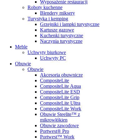
Wyposażenie restauracji
Roboty kuchenne
Blendery miksery
Turystyka i kemping
Grzejniki i lampki turystyczne
Kartusze gazowe
Kuchenki turystyczne
Naczynia turystyczne
Meble
Uchwyty biurkowe
Uchwyty PC
Obuwie
Obuwie
Akcesoria obuwnicze
CompositeLite
CompositeLite Aqua
CompositeLite ESD
CompositeLite Grip
CompositeLite Ultra
CompositeLite Work
Obuwie Steelite™ z
mikrowłókien
Obuwie zawodowe
Portwest® Pro
Portwest™ Work