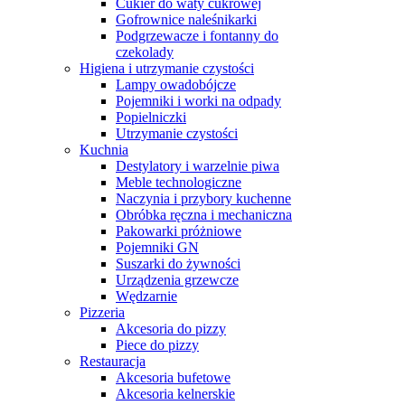
Cukier do waty cukrowej
Gofrownice naleśnikarki
Podgrzewacze i fontanny do
czekolady
Higiena i utrzymanie czystości
Lampy owadobójcze
Pojemniki i worki na odpady
Popielniczki
Utrzymanie czystości
Kuchnia
Destylatory i warzelnie piwa
Meble technologiczne
Naczynia i przybory kuchenne
Obróbka ręczna i mechaniczna
Pakowarki próżniowe
Pojemniki GN
Suszarki do żywności
Urządzenia grzewcze
Wędzarnie
Pizzeria
Akcesoria do pizzy
Piece do pizzy
Restauracja
Akcesoria bufetowe
Akcesoria kelnerskie