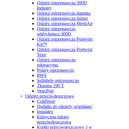
Odzież ostrzegawcza 300D
Industry
Odzież ostrzegawcza damska
Odzież ostrzegawcza Junior
Odziez ostrzegawcza MeshAir
Odzież ostrzegawcza
oddychająca 300D
Odzież ostrzegawcza Portwest
Kit™
Odzież ostrzegawcza Portwest
Texo
Odzież ostrzegawcza
rekreacyjna
Polary ostrzegawcze
RWS
Softshele ostrzegawcze
Tkanina 190 T
Vest-Port
Odzież przeciwdeszczowa
ColdStore
Dodatki do odzieży ocieplanej
Insulatex
Klasyczna odzież
przeciwdeszczowa
Kurtki przeciwdeszczowe 3 w