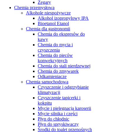
Zegary
Chemia przemysłowa
Alkohole niespożywcze
Alkohol izopropylowy IPA
Bioetanol Etanol
Chemia dla gastronomii
Chemia do ekspresów do
kawy
Chemia do mycia i
czyszczenia
Chemia do pieców
konwekcyjnych
Chemia do stali nierdzewnej
Chemia do zmywarek
Odkamieniacze
Chemia samochodowa
Czyszczenie i odgrzybianie
klimatyzacji
Czyszczenie tapicerki i
kokpitu
Mycie i pielęgnacja karoserii
Mycie silnika i części
Płyn do chłodnic
Płyn do spryskiwaczy
Środki do toalet przenośnych