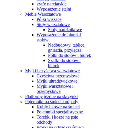
szafy narciarskie
Wyposażenie stajni
Meble Warsztatowe
Półki wiszące
Stoły warsztatowe
Stoły narożnikowe
Wyposażenie do biurek i
stołów
Nadbudowy, tablice,
gniazda, przyłącza
Półki do stołów i biurek
Szafki do stołów i
biurek
Myjki i czyściwa warsztatowe
Czyściwa przemysłowe
Myjki ultradźwiękowe
Myjki warsztatowe i
przemysłowe
Platformy jezdne na skrzynki
Pojemniki na śmieci i odpady
Kubły i kosze na śmieci
Pojemniki specjalistyczne
Torebki i kosze na psie
odchody
Worki na odpadki i śmieci