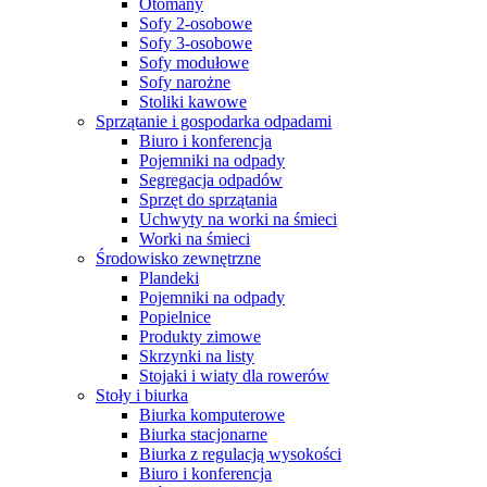
Otomany
Sofy 2-osobowe
Sofy 3-osobowe
Sofy modułowe
Sofy narożne
Stoliki kawowe
Sprzątanie i gospodarka odpadami
Biuro i konferencja
Pojemniki na odpady
Segregacja odpadów
Sprzęt do sprzątania
Uchwyty na worki na śmieci
Worki na śmieci
Środowisko zewnętrzne
Plandeki
Pojemniki na odpady
Popielnice
Produkty zimowe
Skrzynki na listy
Stojaki i wiaty dla rowerów
Stoły i biurka
Biurka komputerowe
Biurka stacjonarne
Biurka z regulacją wysokości
Biuro i konferencja