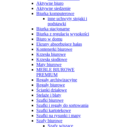
Aktywne biuro
Aktywne siedzenie
Biurka komputerowe
inne uchwyty stojaki i
podstawki
Biurka stacjonarne
Biurka z regulacją wysokości
Biuro w domu
Ekrany absorbujące hałas
Kontenerki biurowe
Krzesła biurowe
Krzesła siodłowe
Maty biurowe
MEBLE BIUROWE
PREMIUM
Regały archiwizacyjne
Regały biurowe
Ścianki działowe
Stelaże i blaty
Szafki biurowe
Szafki i regały do sortowania
Szafki kartotekowe
Szafki na rysunki i mapy
Szafy biurowe
Szafy wiszące