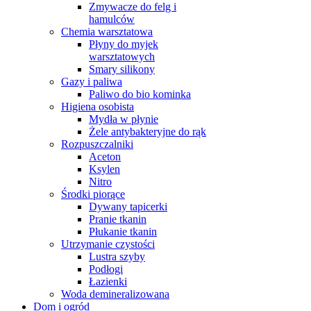
Zmywacze do felg i
hamulców
Chemia warsztatowa
Płyny do myjek
warsztatowych
Smary silikony
Gazy i paliwa
Paliwo do bio kominka
Higiena osobista
Mydła w płynie
Żele antybakteryjne do rąk
Rozpuszczalniki
Aceton
Ksylen
Nitro
Środki piorące
Dywany tapicerki
Pranie tkanin
Płukanie tkanin
Utrzymanie czystości
Lustra szyby
Podłogi
Łazienki
Woda demineralizowana
Dom i ogród