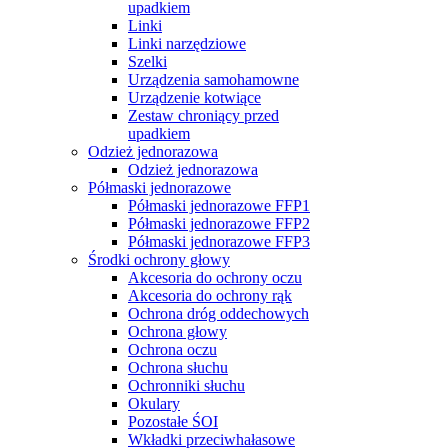
upadkiem
Linki
Linki narzędziowe
Szelki
Urządzenia samohamowne
Urządzenie kotwiące
Zestaw chroniący przed
upadkiem
Odzież jednorazowa
Odzież jednorazowa
Półmaski jednorazowe
Półmaski jednorazowe FFP1
Półmaski jednorazowe FFP2
Półmaski jednorazowe FFP3
Środki ochrony głowy
Akcesoria do ochrony oczu
Akcesoria do ochrony rąk
Ochrona dróg oddechowych
Ochrona głowy
Ochrona oczu
Ochrona słuchu
Ochronniki słuchu
Okulary
Pozostałe ŚOI
Wkładki przeciwhałasowe