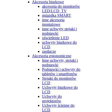
Akcesoria biurkowe
akcesoria do monitorów
LED/LCD, TV
gniazdka SMART
inne akcesoria
montażowe
inne uchwyty stojaki i
podstawki
oświetlenie LED
uchwyty biurkowe do
LCD
zasilacze
Akcesoria ergonomiczne
Inne uchwyty, stojaki i
podstawki
Podstawki i uchwyty do
tabletów i smartfonów
Stojaki do monitorów
LCD
Uchwyty biurkowe do
LCD
Uchwyty do
projektorów
Uchwyty ścienne do
LCD