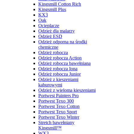
Kingsmill Cotton Rich
Kingsmill Plus
KX3
Oak
Ocieplacze
Odzież dla malarzy
Odzież ESD
Odzież odporna na środki
chemiczne
Odzież robocza
Odzież robocza Action
Odzież robocza bawełniana
Odzież robocza Iona
Odzież robocza Junior
Odzież z kieszeniami
kaburowymi
Odzież z wieloma kieszeniami
Portwest Painters Pro
Portwest Texo 300
Portwest Texo Cotton
Portwest Texo Sport
Portwest Texo Winter
Stretch bawełniany
Kingsmill™
WX3