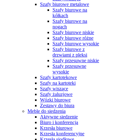
Szafy biurowe metalowe
Szafy biurowe na
kółkach
Szafy biurowe na
nogach
Szafy biurowe niskie
Szafy biurowe różne
Szafy biurowe wysokie
Szafy biurowe z
drzwiami z pleksi
Szafy przesuwne niskie
Szafy przesuwne
wysokie
Szafy kartotekowe
Szafy na kartoteki
Szafy wiszące
Szafy żaluzjowe
Wózki biurowe
Zestawy do biura
Meble do siedzenia
Aktywne siedzenie
Biuro i konferencja
Krzesła biurowe
Krzesła konferencyjne
Krzesła siodłowe