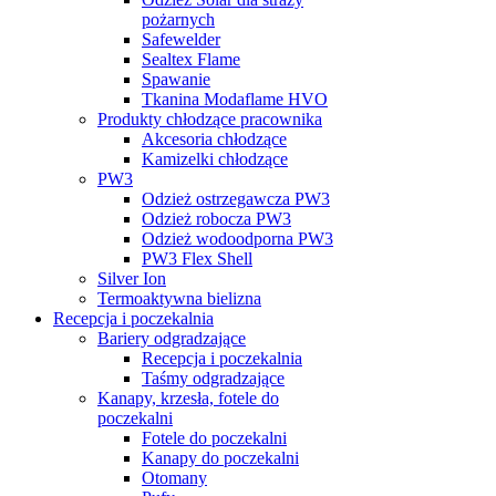
pożarnych
Safewelder
Sealtex Flame
Spawanie
Tkanina Modaflame HVO
Produkty chłodzące pracownika
Akcesoria chłodzące
Kamizelki chłodzące
PW3
Odzież ostrzegawcza PW3
Odzież robocza PW3
Odzież wodoodporna PW3
PW3 Flex Shell
Silver Ion
Termoaktywna bielizna
Recepcja i poczekalnia
Bariery odgradzające
Recepcja i poczekalnia
Taśmy odgradzające
Kanapy, krzesła, fotele do
poczekalni
Fotele do poczekalni
Kanapy do poczekalni
Otomany