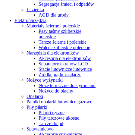
Segregacja śmieci i odpadów
Łazienka
AGD dla urody
Elektronarzędzia
Materiały ścierne i polerskie
Pasy taśmy szlifierskie
polerskie
Tarcze ścierne i polerskie
Walce szlifierskie polerskie
Narzędzia dla elektroników
Akcesoria dla elektroników
Separatory ekranów LCD
Stacje lutownicze lutownice
Źródła prądu zasilacze
Nożyce wyżynarki
Noże termiczne do styropianu
Nożyce do blachy
Opalarki
Palniki opalarki lutownice gazowe
Piły pilarki
Pilarki ręczne
Piły tarczowe ukośne
Tarcze do pił
Spawalnictwo
Akcesoria spawalnicze