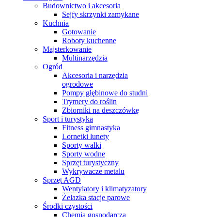
Budownictwo i akcesoria
Sejfy skrzynki zamykane
Kuchnia
Gotowanie
Roboty kuchenne
Majsterkowanie
Multinarzędzia
Ogród
Akcesoria i narzędzia
ogrodowe
Pompy głębinowe do studni
Trymery do roślin
Zbiorniki na deszczówkę
Sport i turystyka
Fitness gimnastyka
Lornetki lunety
Sporty walki
Sporty wodne
Sprzęt turystyczny
Wykrywacze metalu
Sprzęt AGD
Wentylatory i klimatyzatory
Żelazka stacje parowe
Środki czystości
Chemia gospodarcza