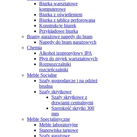
Biurka warsztatowe
komputerowe
Biurka z oświetleniem
Biurka z tablicą perforowaną
Konstrukcje biurek
Przykładowe biurka
Bramy garażowe napędy do bram
Napędy do bram garażowych
Chemia
Alkohol izopropylowy IPA
Płyn do myjek warsztatowych
Rozpuszczalniki
rozcieńczalniki
Meble Socjalne
Szafy gospodarcze i na odzież
brudną
Szafy skrytkowe
Szafy skrytkowe z
drzwiami centralnymi
Szerokość skrytki 300
mm
Meble Specjalistyczne
Meble laboratoryjne
Stanowiska targowe
Szafy garażowe