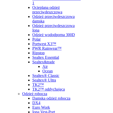
1
Ocieplana odzież
przeciwdeszczowa
Odzież przeciwdeszczowa
damska
Odzież przeciwdeszczowa
Iona
Odzież wododporna 300D
Polar
Portwest X3™
PWR Rainwear™
Ripstop
Sealtex Essential
Sealtex&trade
Air
Ocean
Sealtex® Classic
Sealtex® Ultra
TK2™
TK2™ oddychająca
Odzież robocza
Damska odzież robocza
DX4
Euro Work
Iona Vest-Port