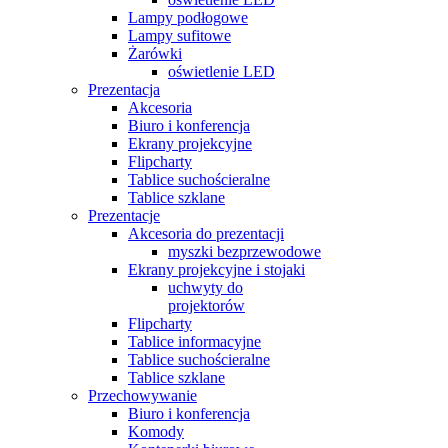
Lampy podłogowe
Lampy sufitowe
Żarówki
oświetlenie LED
Prezentacja
Akcesoria
Biuro i konferencja
Ekrany projekcyjne
Flipcharty
Tablice suchościeralne
Tablice szklane
Prezentacje
Akcesoria do prezentacji
myszki bezprzewodowe
Ekrany projekcyjne i stojaki
uchwyty do
projektorów
Flipcharty
Tablice informacyjne
Tablice suchościeralne
Tablice szklane
Przechowywanie
Biuro i konferencja
Komody