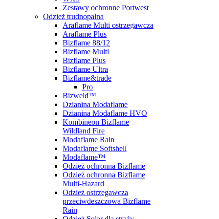
Zestawy ochronne Portwest
Odzież trudnopalna
Araflame Multi ostrzegawcza
Araflame Plus
Bizflame 88/12
Bizflame Multi
Bizflame Plus
Bizflame Ultra
Bizflame&trade
Pro
Bizweld™
Dzianina Modaflame
Dzianina Modaflame HVO
Kombineon Bizflame
Wildland Fire
Modaflame Rain
Modaflame Softshell
Modaflame™
Odzież ochronna Bizflame
Odzież ochronna Bizflame
Multi-Hazard
Odzież ostrzegawcza
przeciwdeszczowa Bizflame
Rain
Odzież Solar dla straży