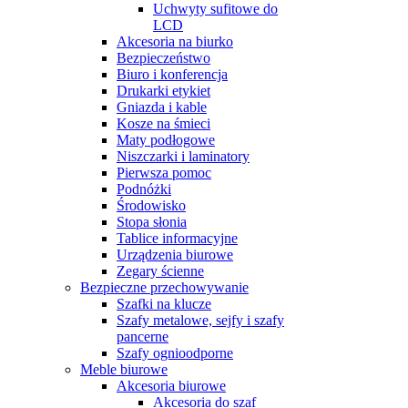
Uchwyty sufitowe do
LCD
Akcesoria na biurko
Bezpieczeństwo
Biuro i konferencja
Drukarki etykiet
Gniazda i kable
Kosze na śmieci
Maty podłogowe
Niszczarki i laminatory
Pierwsza pomoc
Podnóżki
Środowisko
Stopa słonia
Tablice informacyjne
Urządzenia biurowe
Zegary ścienne
Bezpieczne przechowywanie
Szafki na klucze
Szafy metalowe, sejfy i szafy
pancerne
Szafy ognioodporne
Meble biurowe
Akcesoria biurowe
Akcesoria do szaf