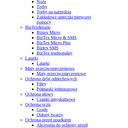
Noże
Torby
Torby na narzędzia
Zakładowe apteczki pierwszej
pomocy
BizTex&trade
Biztex Micro
BizTex Micro & SMS
BizTex Micro Plus
Biztex SMS
BizTex trudnopalny
Latarki
Latarki
Maty przeciwzmęczeniowe
Maty przeciwzmęczeniowe
Ochrona dróg oddechowych
Filtry
Półmaski jednorazowe
Ochrona głowy
Czapki antyskalpowe
Ochrona oczu
Gogle
Osłony twarzy
Ochrona przed upadkiem
Akcesoria do ochrony przed