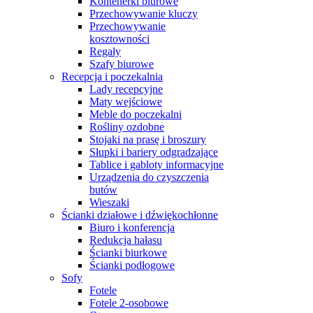
Kontenerki biurowe
Przechowywanie kluczy
Przechowywanie
kosztowności
Regały
Szafy biurowe
Recepcja i poczekalnia
Lady recepcyjne
Maty wejściowe
Meble do poczekalni
Rośliny ozdobne
Stojaki na prasę i broszury
Słupki i bariery odgradzające
Tablice i gabloty informacyjne
Urządzenia do czyszczenia
butów
Wieszaki
Ścianki działowe i dźwiękochłonne
Biuro i konferencja
Redukcja hałasu
Ścianki biurkowe
Ścianki podłogowe
Sofy
Fotele
Fotele 2-osobowe