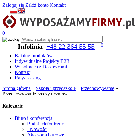
Zaloguj się
Załóż konto
Kontakt
0
Infolinia
+48 22 364 55 55
0
Katalog produktów
Indywidualne Projekty B2B
Współpraca z Dostawcami
Kontakt
Raty/Leasing
Strona główna
»
Szkoła i przedszkole
»
Przechowywanie
»
Przechowywanie rzeczy uczniów
Kategorie
Biuro i konferencja
Budki telefoniczne
- Nowości
Akcesoria biurowe