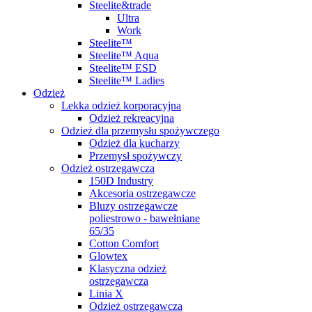
Steelite&trade
Ultra
Work
Steelite™
Steelite™ Aqua
Steelite™ ESD
Steelite™ Ladies
Odzież
Lekka odzież korporacyjna
Odzież rekreacyjna
Odzież dla przemysłu spożywczego
Odzież dla kucharzy
Przemysł spożywczy
Odzież ostrzegawcza
150D Industry
Akcesoria ostrzegawcze
Bluzy ostrzegawcze
poliestrowo - bawełniane
65/35
Cotton Comfort
Glowtex
Klasyczna odzież
ostrzegawcza
Linia X
Odzież ostrzegawcza