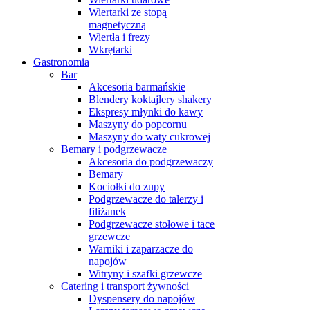
Wiertarki ze stopą
magnetyczną
Wiertła i frezy
Wkrętarki
Gastronomia
Bar
Akcesoria barmańskie
Blendery koktajlery shakery
Ekspresy młynki do kawy
Maszyny do popcornu
Maszyny do waty cukrowej
Bemary i podgrzewacze
Akcesoria do podgrzewaczy
Bemary
Kociołki do zupy
Podgrzewacze do talerzy i
filiżanek
Podgrzewacze stołowe i tace
grzewcze
Warniki i zaparzacze do
napojów
Witryny i szafki grzewcze
Catering i transport żywności
Dyspensery do napojów