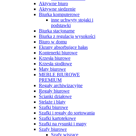
Aktywne biuro
Aktywne siedzenie
Biurka komputerowe
inne uchwyty stojaki i
podstawki
Biurka stacjonarne
Biurka z regulacją wysokości
Biuro w domu
Ekrany absorbujące hałas
Kontenerki biurowe
Krzesła biurowe
Krzesła siodłowe
Maty biurowe
MEBLE BIUROWE
PREMIUM
Regały archiwizacyjne
Regały biurowe
Ścianki działowe
Stelaże i blaty
Szafki biurowe
Szafki i regały do sortowania
Szafki kartotekowe
Szafki na rysunki i mapy
Szafy biurowe
Szafy wiszące