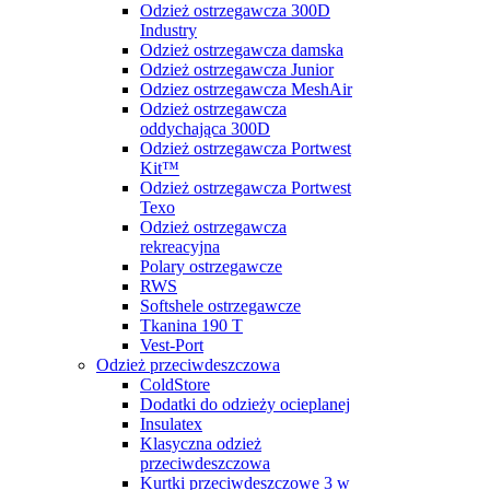
Odzież ostrzegawcza 300D
Industry
Odzież ostrzegawcza damska
Odzież ostrzegawcza Junior
Odziez ostrzegawcza MeshAir
Odzież ostrzegawcza
oddychająca 300D
Odzież ostrzegawcza Portwest
Kit™
Odzież ostrzegawcza Portwest
Texo
Odzież ostrzegawcza
rekreacyjna
Polary ostrzegawcze
RWS
Softshele ostrzegawcze
Tkanina 190 T
Vest-Port
Odzież przeciwdeszczowa
ColdStore
Dodatki do odzieży ocieplanej
Insulatex
Klasyczna odzież
przeciwdeszczowa
Kurtki przeciwdeszczowe 3 w