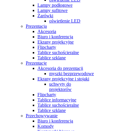
Lampy podłogowe
Lampy sufitowe
Żarówki
oświetlenie LED
Prezentacja
Akcesoria
Biuro i konferencja
Ekrany projekcyjne
Flipcharty
Tablice suchościeralne
Tablice szklane
Prezentacje
Akcesoria do prezentacji
myszki bezprzewodowe
Ekrany projekcyjne i stojaki
uchwyty do
projektorów
Flipcharty
Tablice informacyjne
Tablice suchościeralne
Tablice szklane
Przechowywanie
Biuro i konferencja
Komody