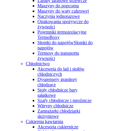
Lampy tarasowe grzewcze
Maszyny do popcornu
Maszyny do waty cukrowej
Naczynia jednorazowe
Opakowania spożywcze do
żywności
Pojemniki termoizolacyjne
TermoBoxy
Słomki do napojówSłomki do
napojów
Termosy do transportu
żywności
Chłodnictwo
Akcesoria do lad i stołów
chłodniczych
Dyspensery granitory
chłodzące
Stoły chłodnicze bary
sałatkowe
Szafy chłodnicze i mroźnicze
Witryny chłodnicze
Zamrażarki chłodziarki
skrzyniowe
Cukiernia kawiarnia
Akcesoria cukiernicze