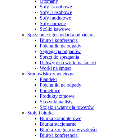
Otomany
Sofy 2-osobowe
Sofy 3-osobowe
Sofy modułowe
Sofy narożne
Stoliki kawowe
Sprzątanie i gospodarka odpadami
Biuro i konferencja
Pojemniki na odpady
Segregacja odpadów
Sprzęt do sprzątania
Uchwyty na worki na śmieci
Worki na śmieci
Środowisko zewnętrzne
Plandeki
Pojemniki na odpady
Popielnice
Produkty zimowe
Skrzynki na listy
Stojaki i wiaty dla rowerów
Stoły i biurka
Biurka komputerowe
Biurka stacjonarne
Biurka z regulacją wysokości
Biuro i konferencja