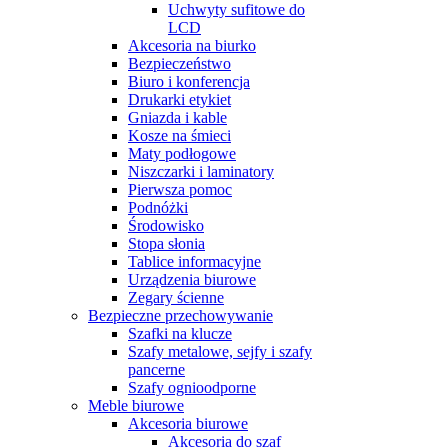
Uchwyty sufitowe do
LCD
Akcesoria na biurko
Bezpieczeństwo
Biuro i konferencja
Drukarki etykiet
Gniazda i kable
Kosze na śmieci
Maty podłogowe
Niszczarki i laminatory
Pierwsza pomoc
Podnóżki
Środowisko
Stopa słonia
Tablice informacyjne
Urządzenia biurowe
Zegary ścienne
Bezpieczne przechowywanie
Szafki na klucze
Szafy metalowe, sejfy i szafy
pancerne
Szafy ognioodporne
Meble biurowe
Akcesoria biurowe
Akcesoria do szaf