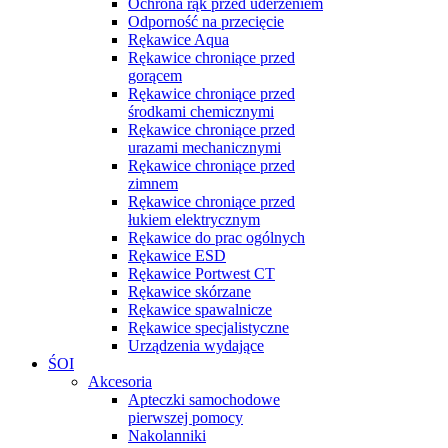
Ochrona rąk przed uderzeniem
Odporność na przecięcie
Rękawice Aqua
Rękawice chroniące przed
gorącem
Rękawice chroniące przed
środkami chemicznymi
Rękawice chroniące przed
urazami mechanicznymi
Rękawice chroniące przed
zimnem
Rękawice chroniące przed
łukiem elektrycznym
Rękawice do prac ogólnych
Rękawice ESD
Rękawice Portwest CT
Rękawice skórzane
Rękawice spawalnicze
Rękawice specjalistyczne
Urządzenia wydające
ŚOI
Akcesoria
Apteczki samochodowe
pierwszej pomocy
Nakolanniki