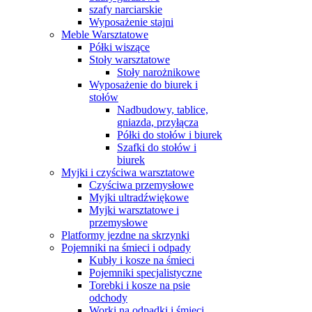
szafy narciarskie
Wyposażenie stajni
Meble Warsztatowe
Półki wiszące
Stoły warsztatowe
Stoły narożnikowe
Wyposażenie do biurek i
stołów
Nadbudowy, tablice,
gniazda, przyłącza
Półki do stołów i biurek
Szafki do stołów i
biurek
Myjki i czyściwa warsztatowe
Czyściwa przemysłowe
Myjki ultradźwiękowe
Myjki warsztatowe i
przemysłowe
Platformy jezdne na skrzynki
Pojemniki na śmieci i odpady
Kubły i kosze na śmieci
Pojemniki specjalistyczne
Torebki i kosze na psie
odchody
Worki na odpadki i śmieci