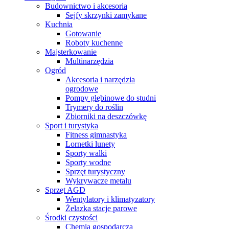
Budownictwo i akcesoria
Sejfy skrzynki zamykane
Kuchnia
Gotowanie
Roboty kuchenne
Majsterkowanie
Multinarzędzia
Ogród
Akcesoria i narzędzia
ogrodowe
Pompy głębinowe do studni
Trymery do roślin
Zbiorniki na deszczówkę
Sport i turystyka
Fitness gimnastyka
Lornetki lunety
Sporty walki
Sporty wodne
Sprzęt turystyczny
Wykrywacze metalu
Sprzęt AGD
Wentylatory i klimatyzatory
Żelazka stacje parowe
Środki czystości
Chemia gospodarcza