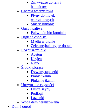
Zmywacze do felg i
hamulców
Chemia warsztatowa
Płyny do myjek
warsztatowych
Smary silikony
Gazy i paliwa
Paliwo do bio kominka
Higiena osobista
Mydła w płynie
Żele antybakteryjne do rąk
Rozpuszczalniki
Aceton
Ksylen
Nitro
Środki piorące
Dywany tapicerki
Pranie tkanin
Płukanie tkanin
Utrzymanie czystości
Lustra szyby
Podłogi
Łazienki
Woda demineralizowana
Dom i ogród