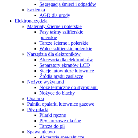
Segregacja śmieci i odpadów
Łazienka
AGD dla urody
Elektronarzędzia
Materiały ścierne i polerskie
Pasy taśmy szlifierskie
polerskie
Tarcze ścierne i polerskie
Walce szlifierskie polerskie
Narzędzia dla elektroników
Akcesoria dla elektroników
Separatory ekranów LCD
Stacje lutownicze lutownice
Źródła prądu zasilacze
Nożyce wyżynarki
Noże termiczne do styropianu
Nożyce do blachy
Opalarki
Palniki opalarki lutownice gazowe
Piły pilarki
Pilarki ręczne
Piły tarczowe ukośne
Tarcze do pił
Spawalnictwo
Akcesoria spawalnicze