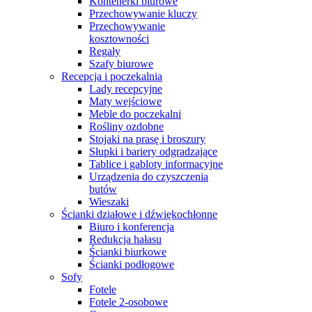
Kontenerki biurowe
Przechowywanie kluczy
Przechowywanie
kosztowności
Regały
Szafy biurowe
Recepcja i poczekalnia
Lady recepcyjne
Maty wejściowe
Meble do poczekalni
Rośliny ozdobne
Stojaki na prasę i broszury
Słupki i bariery odgradzające
Tablice i gabloty informacyjne
Urządzenia do czyszczenia
butów
Wieszaki
Ścianki działowe i dźwiękochłonne
Biuro i konferencja
Redukcja hałasu
Ścianki biurkowe
Ścianki podłogowe
Sofy
Fotele
Fotele 2-osobowe