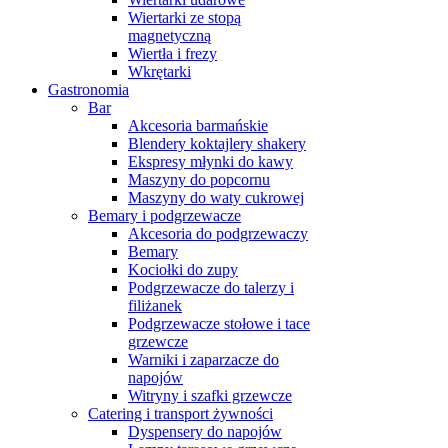
Wiertarki ze stopą
magnetyczną
Wiertła i frezy
Wkrętarki
Gastronomia
Bar
Akcesoria barmańskie
Blendery koktajlery shakery
Ekspresy młynki do kawy
Maszyny do popcornu
Maszyny do waty cukrowej
Bemary i podgrzewacze
Akcesoria do podgrzewaczy
Bemary
Kociołki do zupy
Podgrzewacze do talerzy i
filiżanek
Podgrzewacze stołowe i tace
grzewcze
Warniki i zaparzacze do
napojów
Witryny i szafki grzewcze
Catering i transport żywności
Dyspensery do napojów