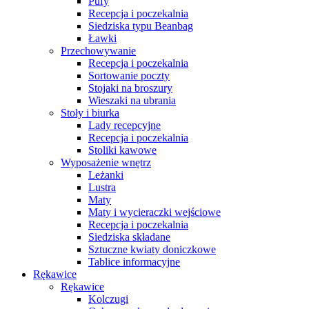
Pufy
Recepcja i poczekalnia
Siedziska typu Beanbag
Ławki
Przechowywanie
Recepcja i poczekalnia
Sortowanie poczty
Stojaki na broszury
Wieszaki na ubrania
Stoły i biurka
Lady recepcyjne
Recepcja i poczekalnia
Stoliki kawowe
Wyposażenie wnętrz
Leżanki
Lustra
Maty
Maty i wycieraczki wejściowe
Recepcja i poczekalnia
Siedziska składane
Sztuczne kwiaty doniczkowe
Tablice informacyjne
Rękawice
Rękawice
Kolczugi