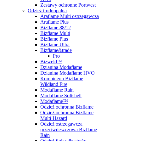
Zestawy ochronne Portwest
Odzież trudnopalna
Araflame Multi ostrzegawcza
Araflame Plus
Bizflame 88/12
Bizflame Multi
Bizflame Plus
Bizflame Ultra
Bizflame&trade
Pro
Bizweld™
Dzianina Modaflame
Dzianina Modaflame HVO
Kombineon Bizflame
Wildland Fire
Modaflame Rain
Modaflame Softshell
Modaflame™
Odzież ochronna Bizflame
Odzież ochronna Bizflame
Multi-Hazard
Odzież ostrzegawcza
przeciwdeszczowa Bizflame
Rain
Odzież Solar dla straży