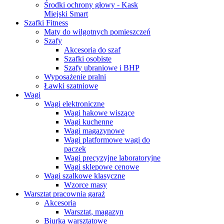
Środki ochrony głowy - Kask
Miejski Smart
Szafki Fitness
Maty do wilgotnych pomieszczeń
Szafy
Akcesoria do szaf
Szafki osobiste
Szafy ubraniowe i BHP
Wyposażenie pralni
Ławki szatniowe
Wagi
Wagi elektroniczne
Wagi hakowe wiszące
Wagi kuchenne
Wagi magazynowe
Wagi platformowe wagi do
paczek
Wagi precyzyjne laboratoryjne
Wagi sklepowe cenowe
Wagi szalkowe klasyczne
Wzorce masy
Warsztat pracownia garaż
Akcesoria
Warsztat, magazyn
Biurka warsztatowe