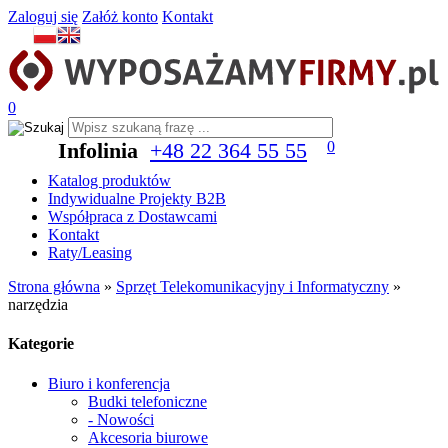
Zaloguj się
Załóż konto
Kontakt
0
Infolinia
+48 22 364 55 55
0
Katalog produktów
Indywidualne Projekty B2B
Współpraca z Dostawcami
Kontakt
Raty/Leasing
Strona główna
»
Sprzęt Telekomunikacyjny i Informatyczny
»
narzędzia
Kategorie
Biuro i konferencja
Budki telefoniczne
- Nowości
Akcesoria biurowe