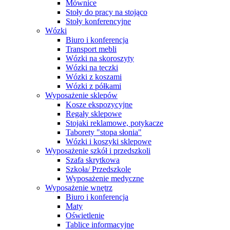
Mównice
Stoły do pracy na stojąco
Stoły konferencyjne
Wózki
Biuro i konferencja
Transport mebli
Wózki na skoroszyty
Wózki na teczki
Wózki z koszami
Wózki z półkami
Wyposażenie sklepów
Kosze ekspozycyjne
Regały sklepowe
Stojaki reklamowe, potykacze
Taborety "stopa słonia"
Wózki i koszyki sklepowe
Wyposażenie szkół i przedszkoli
Szafa skrytkowa
Szkoła/ Przedszkole
Wyposażenie medyczne
Wyposażenie wnętrz
Biuro i konferencja
Maty
Oświetlenie
Tablice informacyjne