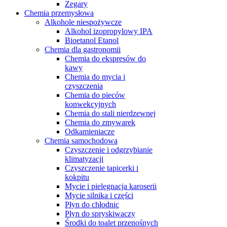
Zegary
Chemia przemysłowa
Alkohole niespożywcze
Alkohol izopropylowy IPA
Bioetanol Etanol
Chemia dla gastronomii
Chemia do ekspresów do
kawy
Chemia do mycia i
czyszczenia
Chemia do pieców
konwekcyjnych
Chemia do stali nierdzewnej
Chemia do zmywarek
Odkamieniacze
Chemia samochodowa
Czyszczenie i odgrzybianie
klimatyzacji
Czyszczenie tapicerki i
kokpitu
Mycie i pielęgnacja karoserii
Mycie silnika i części
Płyn do chłodnic
Płyn do spryskiwaczy
Środki do toalet przenośnych