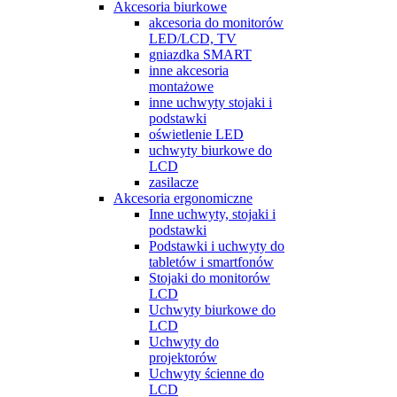
Akcesoria biurkowe
akcesoria do monitorów
LED/LCD, TV
gniazdka SMART
inne akcesoria
montażowe
inne uchwyty stojaki i
podstawki
oświetlenie LED
uchwyty biurkowe do
LCD
zasilacze
Akcesoria ergonomiczne
Inne uchwyty, stojaki i
podstawki
Podstawki i uchwyty do
tabletów i smartfonów
Stojaki do monitorów
LCD
Uchwyty biurkowe do
LCD
Uchwyty do
projektorów
Uchwyty ścienne do
LCD