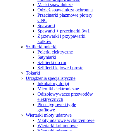
Maski spawalnicze
Odzież spawalnicza ochronna
Przecinarki plazmowe plotery
CNC
Spawarki
Spawarki + przecinarki 3w1
Zgrzewarki i przypawarki
kołków
Szlifierki polerki
Polerki elektryczne
Satyniarki
Szlifierki do rur
Szlifierki kątowe i proste
Tokarki
Urządzenia specjalistyczne
Inkubatory do jaj
Mierniki elektroniczne
Odizolowywacze przewodów
elektrycznych
Piece tyglowe i tygle
grafitowe
Wiertarki młoty udarowe
Młoty udarowe wyburzeniowe
Wiertarki kolumnowe
Wiertarki udarowe