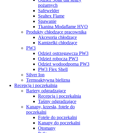
pożarnych
Safewelder
Sealtex Flame
Spawanie
Tkanina Modaflame HVO
Produkty chłodzące pracownika
Akcesoria chłodzące
Kamizelki chłodzące
PW3
Odzież ostrzegawcza PW3
Odzież robocza PW3
Odzież wodoodporna PW3
PW3 Flex Shell
Silver Ion
Termoaktywna bielizna
Recepcja i poczekalnia
Bariery odgradzające
Recepcja i poczekalnia
Taśmy odgradzające
Kanapy, krzesła, fotele do
poczekalni
Fotele do poczekalni
Kanapy do poczekalni
Otomany