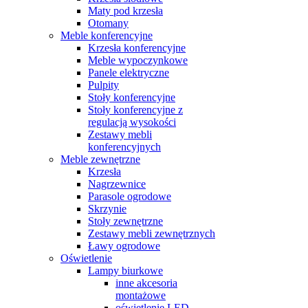
Maty pod krzesła
Otomany
Meble konferencyjne
Krzesła konferencyjne
Meble wypoczynkowe
Panele elektryczne
Pulpity
Stoły konferencyjne
Stoły konferencyjne z
regulacją wysokości
Zestawy mebli
konferencyjnych
Meble zewnętrzne
Krzesła
Nagrzewnice
Parasole ogrodowe
Skrzynie
Stoły zewnętrzne
Zestawy mebli zewnętrznych
Ławy ogrodowe
Oświetlenie
Lampy biurkowe
inne akcesoria
montażowe
oświetlenie LED