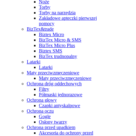
Noże
Torby
Torby na narzędzia
Zakładowe apteczki pierwszej
pomocy
BizTex&trade
Biztex Micro
BizTex Micro & SMS
BizTex Micro Plus
Biztex SMS
BizTex trudnopalny
Latarki
Latarki
Maty przeciwzmęczeniowe
Maty przeciwzmęczeniowe
Ochrona dróg oddechowych
Filtry
Półmaski jednorazowe
Ochrona głowy
Czapki antyskalpowe
Ochrona oczu
Gogle
Osłony twarzy
Ochrona przed upadkiem
Akcesoria do ochrony przed