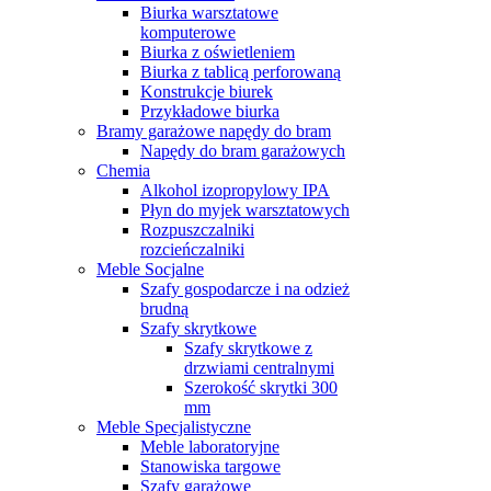
Biurka warsztatowe
komputerowe
Biurka z oświetleniem
Biurka z tablicą perforowaną
Konstrukcje biurek
Przykładowe biurka
Bramy garażowe napędy do bram
Napędy do bram garażowych
Chemia
Alkohol izopropylowy IPA
Płyn do myjek warsztatowych
Rozpuszczalniki
rozcieńczalniki
Meble Socjalne
Szafy gospodarcze i na odzież
brudną
Szafy skrytkowe
Szafy skrytkowe z
drzwiami centralnymi
Szerokość skrytki 300
mm
Meble Specjalistyczne
Meble laboratoryjne
Stanowiska targowe
Szafy garażowe