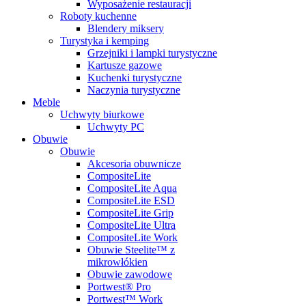
Wyposażenie restauracji
Roboty kuchenne
Blendery miksery
Turystyka i kemping
Grzejniki i lampki turystyczne
Kartusze gazowe
Kuchenki turystyczne
Naczynia turystyczne
Meble
Uchwyty biurkowe
Uchwyty PC
Obuwie
Obuwie
Akcesoria obuwnicze
CompositeLite
CompositeLite Aqua
CompositeLite ESD
CompositeLite Grip
CompositeLite Ultra
CompositeLite Work
Obuwie Steelite™ z
mikrowłókien
Obuwie zawodowe
Portwest® Pro
Portwest™ Work