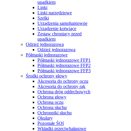
upadkiem
Linki
Linki narzędziowe
Szelki
Urządzenia samohamowne
Urządzenie kotwiące
Zestaw chroniący przed
upadkiem
Odzież jednorazowa
Odzież jednorazowa
Półmaski jednorazowe
Półmaski jednorazowe FFP1
Półmaski jednorazowe FFP2
Półmaski jednorazowe FFP3
Środki ochrony głowy
Akcesoria do ochrony oczu
Akcesoria do ochrony rąk
Ochrona dróg oddechowych
Ochrona głowy
Ochrona oczu
Ochrona słuchu
Ochronniki słuchu
Okulary
Pozostałe ŚOI
Wkładki przeciwhałasowe