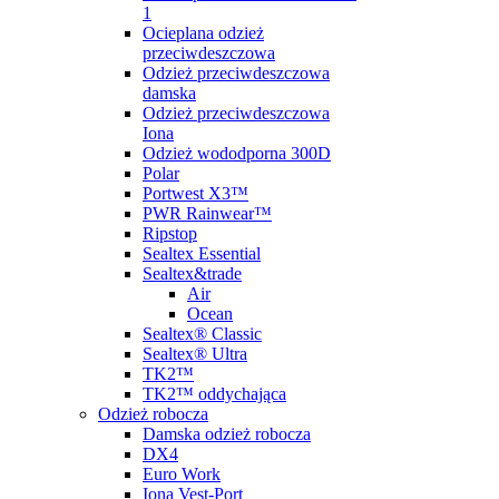
1
Ocieplana odzież
przeciwdeszczowa
Odzież przeciwdeszczowa
damska
Odzież przeciwdeszczowa
Iona
Odzież wododporna 300D
Polar
Portwest X3™
PWR Rainwear™
Ripstop
Sealtex Essential
Sealtex&trade
Air
Ocean
Sealtex® Classic
Sealtex® Ultra
TK2™
TK2™ oddychająca
Odzież robocza
Damska odzież robocza
DX4
Euro Work
Iona Vest-Port