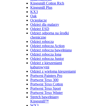
Kingsmill Cotton Rich
Kingsmill Plus
KX3
Oak
Ocieplacze
Odzież dla malarzy
Odzież ESD
Odzież odporna na środki
chemiczne
Odzież robocza
Odzież robocza Action
Odzież robocza bawełniana
Odzież robocza Iona
Odzież robocza Junior
Odzież z kieszeniami
kaburowymi
Odzież z wieloma kieszeniami
Portwest Painters Pro
Portwest Texo 300
Portwest Texo Cotton
Portwest Texo Sport
Portwest Texo Winter
Stretch bawełniany
Kingsmill™
WX3