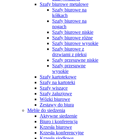
Szafy biurowe metalowe
Szafy biurowe na
kółkach
Szafy biurowe na
nogach
Szafy biurowe niskie
Szafy biurowe różne
Szafy biurowe wysokie
Szafy biurowe z
drzwiami z pleksi
Szafy przesuwne niskie
Szafy przesuwne
wysokie
Szafy kartotekowe
Szafy na kartoteki
Szafy wiszące
Szafy żaluzjowe
Wózki biurowe
Zestawy do biura
Meble do siedzenia
Aktywne siedzenie
Biuro i konferencja
Krzesła biurowe
Krzesła konferencyjne
Krzesła siodłowe