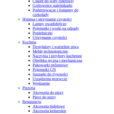
Cukier do waty cukrowej
Gofrownice naleśnikarki
Podgrzewacze i fontanny do
czekolady
Higiena i utrzymanie czystości
Lampy owadobójcze
Pojemniki i worki na odpady
Popielniczki
Utrzymanie czystości
Kuchnia
Destylatory i warzelnie piwa
Meble technologiczne
Naczynia i przybory kuchenne
Obróbka ręczna i mechaniczna
Pakowarki próżniowe
Pojemniki GN
Suszarki do żywności
Urządzenia grzewcze
Wędzarnie
Pizzeria
Akcesoria do pizzy
Piece do pizzy
Restauracja
Akcesoria bufetowe
Akcesoria kelnerskie