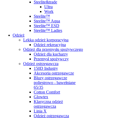
Steelite&trade
Ultra
Work
Steelite™
Steelite™ Aqua
Steelite™ ESD
Steelite™ Ladies
Odzież
Lekka odzież korporacyjna
Odzież rekreacyjna
Odzież dla przemysłu spożywczego
Odzież dla kucharzy
Przemysł spożywczy
Odzież ostrzegawcza
150D Industry
Akcesoria ostrzegawcze
Bluzy ostrzegawcze
poliestrowo - bawełniane
65/35
Cotton Comfort
Glowtex
Klasyczna odzież
ostrzegawcza
Linia X
Odzież ostrzegawcza