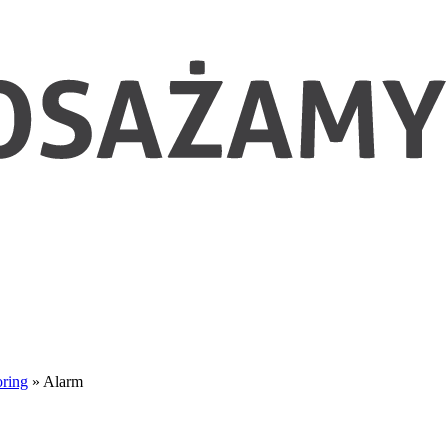
ring
»
Alarm