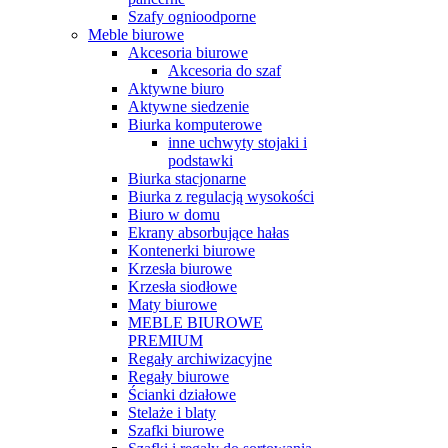
Szafy ognioodporne
Meble biurowe
Akcesoria biurowe
Akcesoria do szaf
Aktywne biuro
Aktywne siedzenie
Biurka komputerowe
inne uchwyty stojaki i
podstawki
Biurka stacjonarne
Biurka z regulacją wysokości
Biuro w domu
Ekrany absorbujące hałas
Kontenerki biurowe
Krzesła biurowe
Krzesła siodłowe
Maty biurowe
MEBLE BIUROWE
PREMIUM
Regały archiwizacyjne
Regały biurowe
Ścianki działowe
Stelaże i blaty
Szafki biurowe