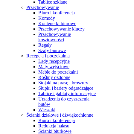
Tablice szklane
Przechowywanie
Biuro i konferencja
Komody
Kontenerki biurowe
Przechowywanie kluczy
Przechowywanie
kosztowności
Regały
Szafy biurowe
Recepcja i poczekalnia
Lady recepcyjne
Maty wejściowe
Meble do poczekalni
Rośliny ozdobne
Stojaki na prasę i broszury
Słupki i bariery odgradzające
Tablice i gabloty informacyjne
Urządzenia do czyszczenia
butów
Wieszaki
Ścianki działowe i dźwiękochłonne
Biuro i konferencja
Redukcja hałasu
Ścianki biurkowe