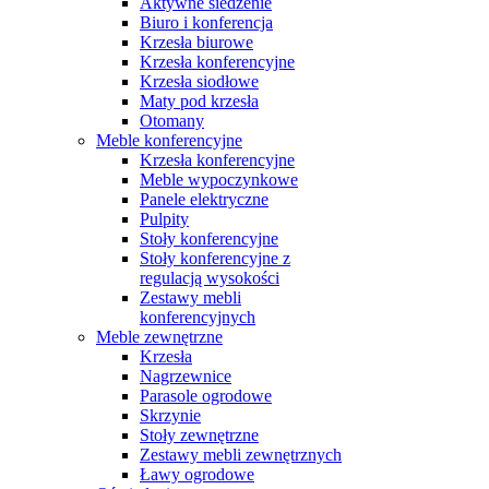
Aktywne siedzenie
Biuro i konferencja
Krzesła biurowe
Krzesła konferencyjne
Krzesła siodłowe
Maty pod krzesła
Otomany
Meble konferencyjne
Krzesła konferencyjne
Meble wypoczynkowe
Panele elektryczne
Pulpity
Stoły konferencyjne
Stoły konferencyjne z
regulacją wysokości
Zestawy mebli
konferencyjnych
Meble zewnętrzne
Krzesła
Nagrzewnice
Parasole ogrodowe
Skrzynie
Stoły zewnętrzne
Zestawy mebli zewnętrznych
Ławy ogrodowe