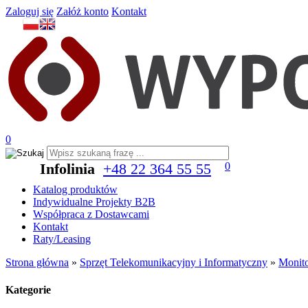
Zaloguj się
Załóż konto
Kontakt
0
Infolinia
+48 22 364 55 55
0
Katalog produktów
Indywidualne Projekty B2B
Współpraca z Dostawcami
Kontakt
Raty/Leasing
Strona główna
»
Sprzęt Telekomunikacyjny i Informatyczny
»
Monito
Kategorie