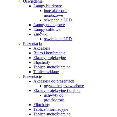
Oświetlenie
Lampy biurkowe
inne akcesoria
montażowe
oświetlenie LED
Lampy podłogowe
Lampy sufitowe
Żarówki
oświetlenie LED
Prezentacja
Akcesoria
Biuro i konferencja
Ekrany projekcyjne
Flipcharty
Tablice suchościeralne
Tablice szklane
Prezentacje
Akcesoria do prezentacji
myszki bezprzewodowe
Ekrany projekcyjne i stojaki
uchwyty do
projektorów
Flipcharty
Tablice informacyjne
Tablice suchościeralne