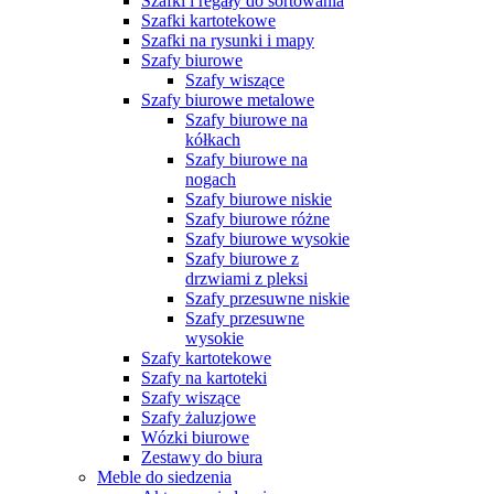
Szafki i regały do sortowania
Szafki kartotekowe
Szafki na rysunki i mapy
Szafy biurowe
Szafy wiszące
Szafy biurowe metalowe
Szafy biurowe na
kółkach
Szafy biurowe na
nogach
Szafy biurowe niskie
Szafy biurowe różne
Szafy biurowe wysokie
Szafy biurowe z
drzwiami z pleksi
Szafy przesuwne niskie
Szafy przesuwne
wysokie
Szafy kartotekowe
Szafy na kartoteki
Szafy wiszące
Szafy żaluzjowe
Wózki biurowe
Zestawy do biura
Meble do siedzenia