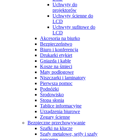
Uchwyty do
projektorów
Uchwyty ścienne do
LCD
Uchwyty sufitowe do
LCD
Akcesoria na biurko
Bezpieczeństwo
Biuro i konferencja
Drukarki etykiet
Gniazda i kable
Kosze na śmieci
Maty podłogowe
Niszczarki i laminatory
Pierwsza pomoc
Podnóżki
Środowisko
Stopa słonia
Tablice informacyjne
Urządzenia biurowe
Zegary ścienne
Bezpieczne przechowywanie
Szafki na klucze
Szafy metalowe, sejfy i szafy
pancerne