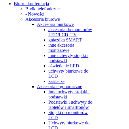
Biuro i konferencja
Budki telefoniczne
- Nowości
Akcesoria biurowe
Akcesoria biurkowe
akcesoria do monitorów
LED/LCD, TV
gniazdka SMART
inne akcesoria
montażowe
inne uchwyty stojaki i
podstawki
oświetlenie LED
uchwyty biurkowe do
LCD
zasilacze
Akcesoria ergonomiczne
Inne uchwyty, stojaki i
podstawki
Podstawki i uchwyty do
tabletów i smartfonów
Stojaki do monitorów
LCD
Uchwyty biurkowe do
LCD