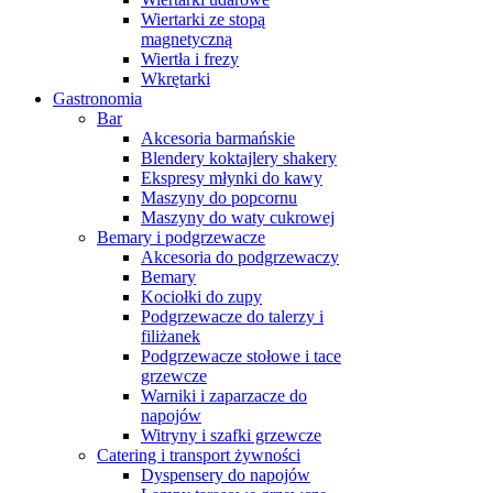
Wiertarki ze stopą
magnetyczną
Wiertła i frezy
Wkrętarki
Gastronomia
Bar
Akcesoria barmańskie
Blendery koktajlery shakery
Ekspresy młynki do kawy
Maszyny do popcornu
Maszyny do waty cukrowej
Bemary i podgrzewacze
Akcesoria do podgrzewaczy
Bemary
Kociołki do zupy
Podgrzewacze do talerzy i
filiżanek
Podgrzewacze stołowe i tace
grzewcze
Warniki i zaparzacze do
napojów
Witryny i szafki grzewcze
Catering i transport żywności
Dyspensery do napojów