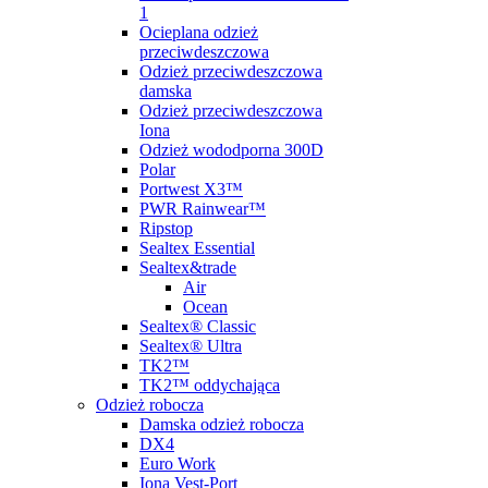
1
Ocieplana odzież
przeciwdeszczowa
Odzież przeciwdeszczowa
damska
Odzież przeciwdeszczowa
Iona
Odzież wododporna 300D
Polar
Portwest X3™
PWR Rainwear™
Ripstop
Sealtex Essential
Sealtex&trade
Air
Ocean
Sealtex® Classic
Sealtex® Ultra
TK2™
TK2™ oddychająca
Odzież robocza
Damska odzież robocza
DX4
Euro Work
Iona Vest-Port