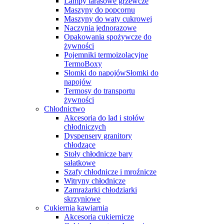
Lampy tarasowe grzewcze
Maszyny do popcornu
Maszyny do waty cukrowej
Naczynia jednorazowe
Opakowania spożywcze do
żywności
Pojemniki termoizolacyjne
TermoBoxy
Słomki do napojówSłomki do
napojów
Termosy do transportu
żywności
Chłodnictwo
Akcesoria do lad i stołów
chłodniczych
Dyspensery granitory
chłodzące
Stoły chłodnicze bary
sałatkowe
Szafy chłodnicze i mroźnicze
Witryny chłodnicze
Zamrażarki chłodziarki
skrzyniowe
Cukiernia kawiarnia
Akcesoria cukiernicze