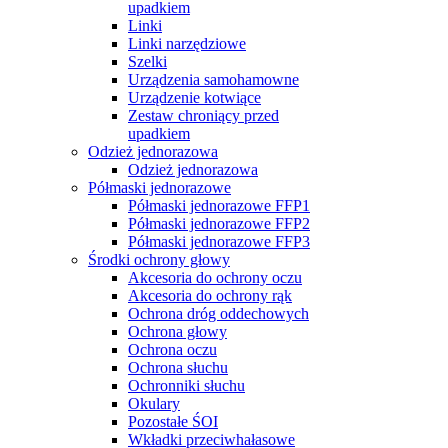
upadkiem
Linki
Linki narzędziowe
Szelki
Urządzenia samohamowne
Urządzenie kotwiące
Zestaw chroniący przed
upadkiem
Odzież jednorazowa
Odzież jednorazowa
Półmaski jednorazowe
Półmaski jednorazowe FFP1
Półmaski jednorazowe FFP2
Półmaski jednorazowe FFP3
Środki ochrony głowy
Akcesoria do ochrony oczu
Akcesoria do ochrony rąk
Ochrona dróg oddechowych
Ochrona głowy
Ochrona oczu
Ochrona słuchu
Ochronniki słuchu
Okulary
Pozostałe ŚOI
Wkładki przeciwhałasowe