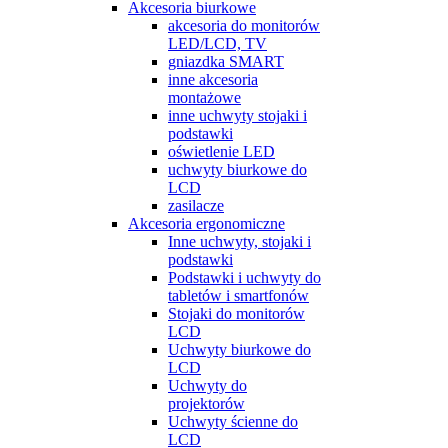
Akcesoria biurkowe
akcesoria do monitorów
LED/LCD, TV
gniazdka SMART
inne akcesoria
montażowe
inne uchwyty stojaki i
podstawki
oświetlenie LED
uchwyty biurkowe do
LCD
zasilacze
Akcesoria ergonomiczne
Inne uchwyty, stojaki i
podstawki
Podstawki i uchwyty do
tabletów i smartfonów
Stojaki do monitorów
LCD
Uchwyty biurkowe do
LCD
Uchwyty do
projektorów
Uchwyty ścienne do
LCD