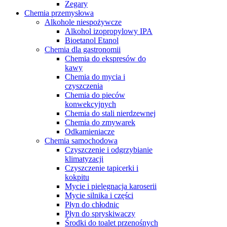
Zegary
Chemia przemysłowa
Alkohole niespożywcze
Alkohol izopropylowy IPA
Bioetanol Etanol
Chemia dla gastronomii
Chemia do ekspresów do
kawy
Chemia do mycia i
czyszczenia
Chemia do pieców
konwekcyjnych
Chemia do stali nierdzewnej
Chemia do zmywarek
Odkamieniacze
Chemia samochodowa
Czyszczenie i odgrzybianie
klimatyzacji
Czyszczenie tapicerki i
kokpitu
Mycie i pielęgnacja karoserii
Mycie silnika i części
Płyn do chłodnic
Płyn do spryskiwaczy
Środki do toalet przenośnych