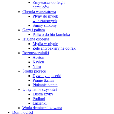
Zmywacze do felg i
hamulców
Chemia warsztatowa
Płyny do myjek
warsztatowych
Smary silikony
Gazy i paliwa
Paliwo do bio kominka
Higiena osobista
Mydła w płynie
Żele antybakteryjne do rąk
Rozpuszczalniki
Aceton
Ksylen
Nitro
Środki piorące
Dywany tapicerki
Pranie tkanin
Płukanie tkanin
Utrzymanie czystości
Lustra szyby
Podłogi
Łazienki
Woda demineralizowana
Dom i ogród