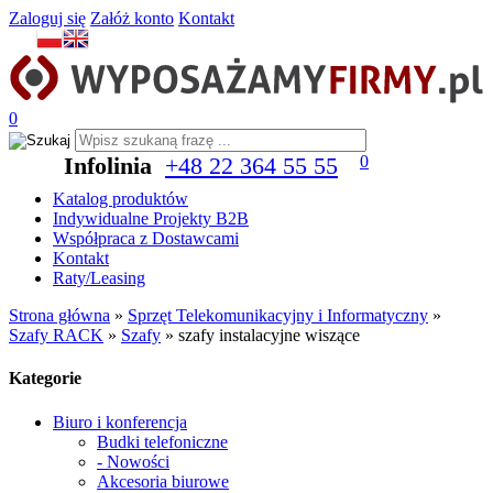
Zaloguj się
Załóż konto
Kontakt
0
Infolinia
+48 22 364 55 55
0
Katalog produktów
Indywidualne Projekty B2B
Współpraca z Dostawcami
Kontakt
Raty/Leasing
Strona główna
»
Sprzęt Telekomunikacyjny i Informatyczny
»
Szafy RACK
»
Szafy
»
szafy instalacyjne wiszące
Kategorie
Biuro i konferencja
Budki telefoniczne
- Nowości
Akcesoria biurowe