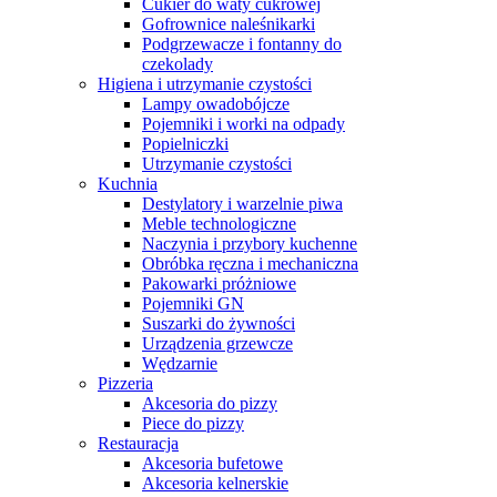
Cukier do waty cukrowej
Gofrownice naleśnikarki
Podgrzewacze i fontanny do
czekolady
Higiena i utrzymanie czystości
Lampy owadobójcze
Pojemniki i worki na odpady
Popielniczki
Utrzymanie czystości
Kuchnia
Destylatory i warzelnie piwa
Meble technologiczne
Naczynia i przybory kuchenne
Obróbka ręczna i mechaniczna
Pakowarki próżniowe
Pojemniki GN
Suszarki do żywności
Urządzenia grzewcze
Wędzarnie
Pizzeria
Akcesoria do pizzy
Piece do pizzy
Restauracja
Akcesoria bufetowe
Akcesoria kelnerskie