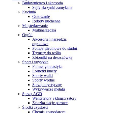
Budownictwo i akcesoria
Sejfy skrzynki zamykane
Kuchnia
Gotowanie
Roboty kuchenne
Majsterkowanie
Multinarzędzia
Ogród
Akcesoria i narzędzia
ogrodowe
Pompy głębinowe do studni
Trymery do roślin
Zbiorniki na deszczówkę
Sport i turystyka
Fitness gimnastyka
Lornetki lunety
Sporty walki
Sporty wodne
Sprzęt turystyczny
Wykrywacze metalu
Sprzęt AGD
Wentylatory i klimatyzatory
Żelazka stacje parowe
Środki czystości
Chemia gospodarcza