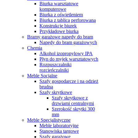
Biurka warsztatowe
komputerowe
Biurka z oświetleniem
Biurka z tablicą perforowaną
Konstrukcje biurek
Przykładowe biurka
Bramy garażowe napędy do bram
Napędy do bram garażowych
Chemia
Alkohol izopropylowy IPA
Płyn do myjek warsztatowych
Rozpuszczalniki
rozcieńczalniki
Meble Socjalne
Szafy gospodarcze i na odzież
brudną
Szafy skrytkowe
Szafy skrytkowe z
drzwiami centralnymi
Szerokość skrytki 300
mm
Meble Specjalistyczne
Meble laboratoryjne
Stanowiska targowe
Szafy garażowe