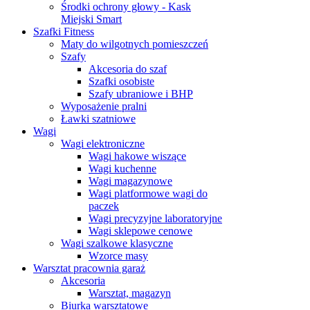
Środki ochrony głowy - Kask
Miejski Smart
Szafki Fitness
Maty do wilgotnych pomieszczeń
Szafy
Akcesoria do szaf
Szafki osobiste
Szafy ubraniowe i BHP
Wyposażenie pralni
Ławki szatniowe
Wagi
Wagi elektroniczne
Wagi hakowe wiszące
Wagi kuchenne
Wagi magazynowe
Wagi platformowe wagi do
paczek
Wagi precyzyjne laboratoryjne
Wagi sklepowe cenowe
Wagi szalkowe klasyczne
Wzorce masy
Warsztat pracownia garaż
Akcesoria
Warsztat, magazyn
Biurka warsztatowe