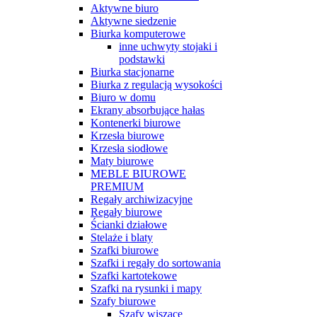
Aktywne biuro
Aktywne siedzenie
Biurka komputerowe
inne uchwyty stojaki i
podstawki
Biurka stacjonarne
Biurka z regulacją wysokości
Biuro w domu
Ekrany absorbujące hałas
Kontenerki biurowe
Krzesła biurowe
Krzesła siodłowe
Maty biurowe
MEBLE BIUROWE
PREMIUM
Regały archiwizacyjne
Regały biurowe
Ścianki działowe
Stelaże i blaty
Szafki biurowe
Szafki i regały do sortowania
Szafki kartotekowe
Szafki na rysunki i mapy
Szafy biurowe
Szafy wiszące