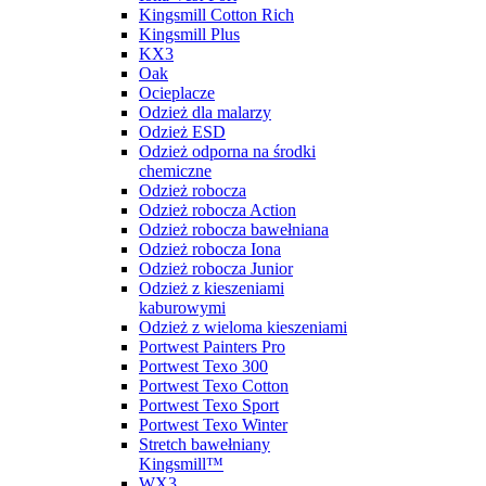
Kingsmill Cotton Rich
Kingsmill Plus
KX3
Oak
Ocieplacze
Odzież dla malarzy
Odzież ESD
Odzież odporna na środki
chemiczne
Odzież robocza
Odzież robocza Action
Odzież robocza bawełniana
Odzież robocza Iona
Odzież robocza Junior
Odzież z kieszeniami
kaburowymi
Odzież z wieloma kieszeniami
Portwest Painters Pro
Portwest Texo 300
Portwest Texo Cotton
Portwest Texo Sport
Portwest Texo Winter
Stretch bawełniany
Kingsmill™
WX3