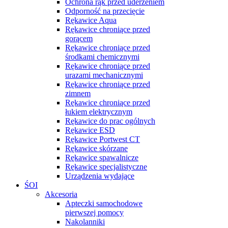
Ochrona rąk przed uderzeniem
Odporność na przecięcie
Rękawice Aqua
Rękawice chroniące przed
gorącem
Rękawice chroniące przed
środkami chemicznymi
Rękawice chroniące przed
urazami mechanicznymi
Rękawice chroniące przed
zimnem
Rękawice chroniące przed
łukiem elektrycznym
Rękawice do prac ogólnych
Rękawice ESD
Rękawice Portwest CT
Rękawice skórzane
Rękawice spawalnicze
Rękawice specjalistyczne
Urządzenia wydające
ŚOI
Akcesoria
Apteczki samochodowe
pierwszej pomocy
Nakolanniki