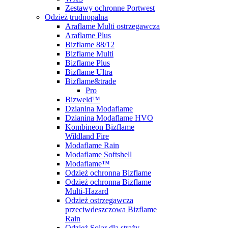
Zestawy ochronne Portwest
Odzież trudnopalna
Araflame Multi ostrzegawcza
Araflame Plus
Bizflame 88/12
Bizflame Multi
Bizflame Plus
Bizflame Ultra
Bizflame&trade
Pro
Bizweld™
Dzianina Modaflame
Dzianina Modaflame HVO
Kombineon Bizflame
Wildland Fire
Modaflame Rain
Modaflame Softshell
Modaflame™
Odzież ochronna Bizflame
Odzież ochronna Bizflame
Multi-Hazard
Odzież ostrzegawcza
przeciwdeszczowa Bizflame
Rain
Odzież Solar dla straży