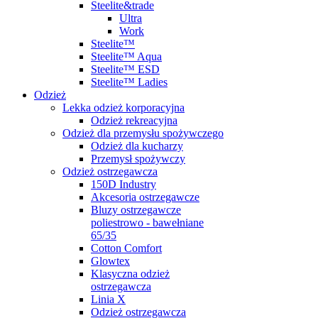
Steelite&trade
Ultra
Work
Steelite™
Steelite™ Aqua
Steelite™ ESD
Steelite™ Ladies
Odzież
Lekka odzież korporacyjna
Odzież rekreacyjna
Odzież dla przemysłu spożywczego
Odzież dla kucharzy
Przemysł spożywczy
Odzież ostrzegawcza
150D Industry
Akcesoria ostrzegawcze
Bluzy ostrzegawcze
poliestrowo - bawełniane
65/35
Cotton Comfort
Glowtex
Klasyczna odzież
ostrzegawcza
Linia X
Odzież ostrzegawcza