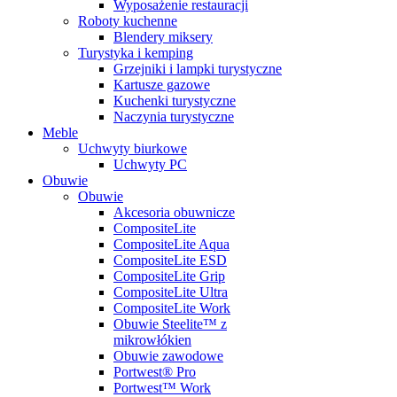
Wyposażenie restauracji
Roboty kuchenne
Blendery miksery
Turystyka i kemping
Grzejniki i lampki turystyczne
Kartusze gazowe
Kuchenki turystyczne
Naczynia turystyczne
Meble
Uchwyty biurkowe
Uchwyty PC
Obuwie
Obuwie
Akcesoria obuwnicze
CompositeLite
CompositeLite Aqua
CompositeLite ESD
CompositeLite Grip
CompositeLite Ultra
CompositeLite Work
Obuwie Steelite™ z
mikrowłókien
Obuwie zawodowe
Portwest® Pro
Portwest™ Work