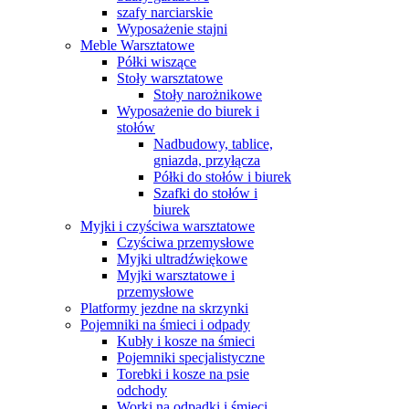
szafy narciarskie
Wyposażenie stajni
Meble Warsztatowe
Półki wiszące
Stoły warsztatowe
Stoły narożnikowe
Wyposażenie do biurek i
stołów
Nadbudowy, tablice,
gniazda, przyłącza
Półki do stołów i biurek
Szafki do stołów i
biurek
Myjki i czyściwa warsztatowe
Czyściwa przemysłowe
Myjki ultradźwiękowe
Myjki warsztatowe i
przemysłowe
Platformy jezdne na skrzynki
Pojemniki na śmieci i odpady
Kubły i kosze na śmieci
Pojemniki specjalistyczne
Torebki i kosze na psie
odchody
Worki na odpadki i śmieci