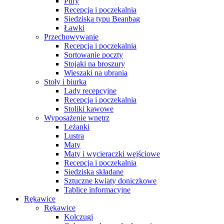
Pufy
Recepcja i poczekalnia
Siedziska typu Beanbag
Ławki
Przechowywanie
Recepcja i poczekalnia
Sortowanie poczty
Stojaki na broszury
Wieszaki na ubrania
Stoły i biurka
Lady recepcyjne
Recepcja i poczekalnia
Stoliki kawowe
Wyposażenie wnętrz
Leżanki
Lustra
Maty
Maty i wycieraczki wejściowe
Recepcja i poczekalnia
Siedziska składane
Sztuczne kwiaty doniczkowe
Tablice informacyjne
Rękawice
Rękawice
Kolczugi