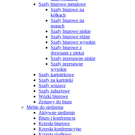
Szafy biurowe metalowe
Szafy biurowe na
kółkach
Szafy biurowe na
nogach
Szafy biurowe niskie
Szafy biurowe różne
Szafy biurowe wysokie
Szafy biurowe z
drzwiami z pleksi
Szafy przesuwne niskie
Szafy przesuwne
wysokie
Szafy kartotekowe
Szafy na kartoteki
Szafy wiszące
Szafy żaluzjowe
Wózki biurowe
Zestawy do biura
Meble do siedzenia
Aktywne siedzenie
Biuro i konferencja
Krzesła biurowe
Krzesła konferencyjne
Krzesła siodłowe