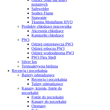
pożarnych
Safewelder
Sealtex Flame
Spawanie
Tkanina Modaflame HVO
Produkty chłodzące pracownika
Akcesoria chłodzące
Kamizelki chłodzące
PW3
Odzież ostrzegawcza PW3
Odzież robocza PW3
Odzież wodoodporna PW3
PW3 Flex Shell
Silver Ion
Termoaktywna bielizna
Recepcja i poczekalnia
Bariery odgradzające
Recepcja i poczekalnia
Taśmy odgradzające
Kanapy, krzesła, fotele do
poczekalni
Fotele do poczekalni
Kanapy do poczekalni
Otomany