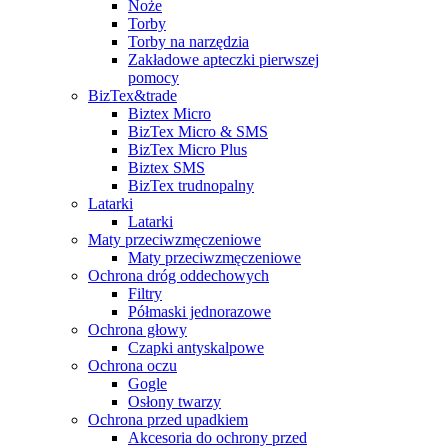
Noże
Torby
Torby na narzędzia
Zakładowe apteczki pierwszej
pomocy
BizTex&trade
Biztex Micro
BizTex Micro & SMS
BizTex Micro Plus
Biztex SMS
BizTex trudnopalny
Latarki
Latarki
Maty przeciwzmęczeniowe
Maty przeciwzmęczeniowe
Ochrona dróg oddechowych
Filtry
Półmaski jednorazowe
Ochrona głowy
Czapki antyskalpowe
Ochrona oczu
Gogle
Osłony twarzy
Ochrona przed upadkiem
Akcesoria do ochrony przed