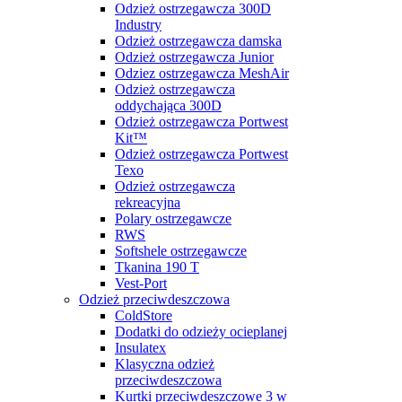
Odzież ostrzegawcza 300D
Industry
Odzież ostrzegawcza damska
Odzież ostrzegawcza Junior
Odziez ostrzegawcza MeshAir
Odzież ostrzegawcza
oddychająca 300D
Odzież ostrzegawcza Portwest
Kit™
Odzież ostrzegawcza Portwest
Texo
Odzież ostrzegawcza
rekreacyjna
Polary ostrzegawcze
RWS
Softshele ostrzegawcze
Tkanina 190 T
Vest-Port
Odzież przeciwdeszczowa
ColdStore
Dodatki do odzieży ocieplanej
Insulatex
Klasyczna odzież
przeciwdeszczowa
Kurtki przeciwdeszczowe 3 w