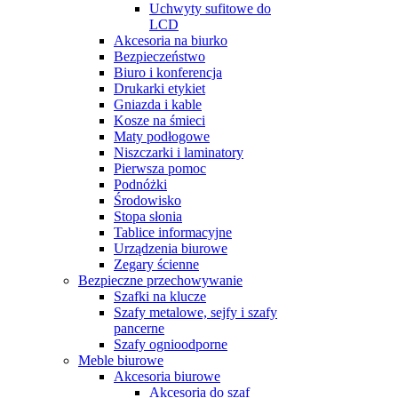
Uchwyty sufitowe do
LCD
Akcesoria na biurko
Bezpieczeństwo
Biuro i konferencja
Drukarki etykiet
Gniazda i kable
Kosze na śmieci
Maty podłogowe
Niszczarki i laminatory
Pierwsza pomoc
Podnóżki
Środowisko
Stopa słonia
Tablice informacyjne
Urządzenia biurowe
Zegary ścienne
Bezpieczne przechowywanie
Szafki na klucze
Szafy metalowe, sejfy i szafy
pancerne
Szafy ognioodporne
Meble biurowe
Akcesoria biurowe
Akcesoria do szaf