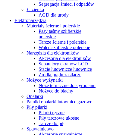
Segregacja śmieci i odpadów
Łazienka
AGD dla urody
Elektronarzędzia
Materiały ścierne i polerskie
Pasy taśmy szlifierskie
polerskie
Tarcze ścierne i polerskie
Walce szlifierskie polerskie
Narzędzia dla elektroników
Akcesoria dla elektroników
Separatory ekranów LCD
Stacje lutownicze lutownice
Źródła prądu zasilacze
Nożyce wyżynarki
Noże termiczne do styropianu
Nożyce do blachy
Opalarki
Palniki opalarki lutownice gazowe
Piły pilarki
Pilarki ręczne
Piły tarczowe ukośne
Tarcze do pił
Spawalnictwo
Akcesoria spawalnicze