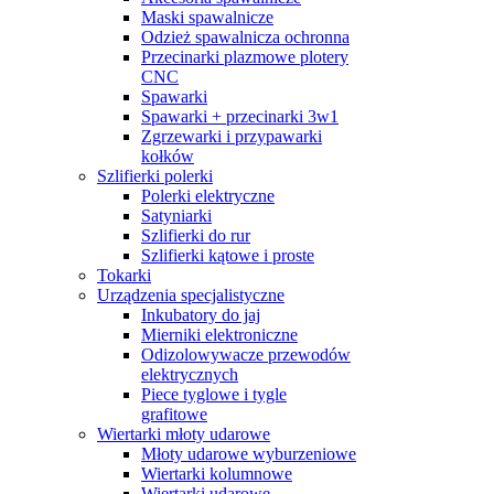
Maski spawalnicze
Odzież spawalnicza ochronna
Przecinarki plazmowe plotery
CNC
Spawarki
Spawarki + przecinarki 3w1
Zgrzewarki i przypawarki
kołków
Szlifierki polerki
Polerki elektryczne
Satyniarki
Szlifierki do rur
Szlifierki kątowe i proste
Tokarki
Urządzenia specjalistyczne
Inkubatory do jaj
Mierniki elektroniczne
Odizolowywacze przewodów
elektrycznych
Piece tyglowe i tygle
grafitowe
Wiertarki młoty udarowe
Młoty udarowe wyburzeniowe
Wiertarki kolumnowe
Wiertarki udarowe