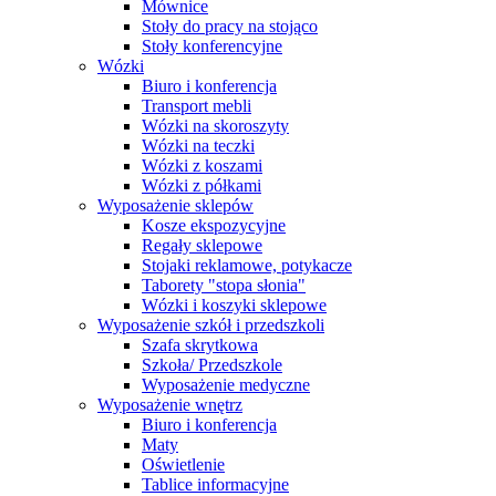
Mównice
Stoły do pracy na stojąco
Stoły konferencyjne
Wózki
Biuro i konferencja
Transport mebli
Wózki na skoroszyty
Wózki na teczki
Wózki z koszami
Wózki z półkami
Wyposażenie sklepów
Kosze ekspozycyjne
Regały sklepowe
Stojaki reklamowe, potykacze
Taborety "stopa słonia"
Wózki i koszyki sklepowe
Wyposażenie szkół i przedszkoli
Szafa skrytkowa
Szkoła/ Przedszkole
Wyposażenie medyczne
Wyposażenie wnętrz
Biuro i konferencja
Maty
Oświetlenie
Tablice informacyjne