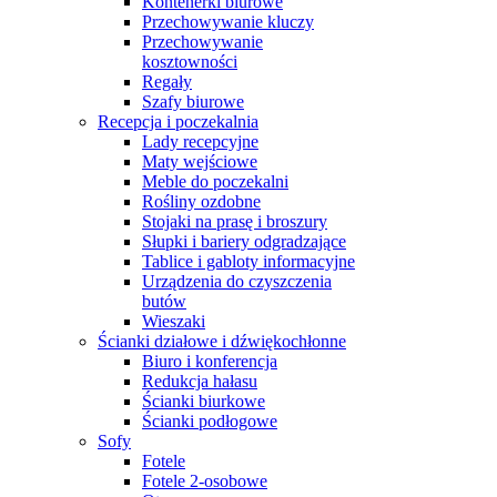
Kontenerki biurowe
Przechowywanie kluczy
Przechowywanie
kosztowności
Regały
Szafy biurowe
Recepcja i poczekalnia
Lady recepcyjne
Maty wejściowe
Meble do poczekalni
Rośliny ozdobne
Stojaki na prasę i broszury
Słupki i bariery odgradzające
Tablice i gabloty informacyjne
Urządzenia do czyszczenia
butów
Wieszaki
Ścianki działowe i dźwiękochłonne
Biuro i konferencja
Redukcja hałasu
Ścianki biurkowe
Ścianki podłogowe
Sofy
Fotele
Fotele 2-osobowe