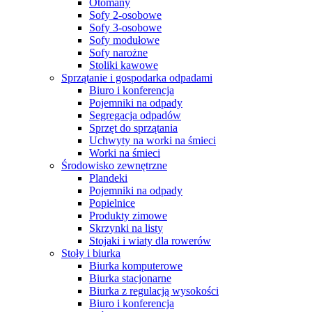
Otomany
Sofy 2-osobowe
Sofy 3-osobowe
Sofy modułowe
Sofy narożne
Stoliki kawowe
Sprzątanie i gospodarka odpadami
Biuro i konferencja
Pojemniki na odpady
Segregacja odpadów
Sprzęt do sprzątania
Uchwyty na worki na śmieci
Worki na śmieci
Środowisko zewnętrzne
Plandeki
Pojemniki na odpady
Popielnice
Produkty zimowe
Skrzynki na listy
Stojaki i wiaty dla rowerów
Stoły i biurka
Biurka komputerowe
Biurka stacjonarne
Biurka z regulacją wysokości
Biuro i konferencja