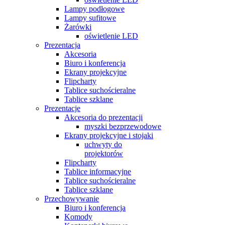
Lampy podłogowe
Lampy sufitowe
Żarówki
oświetlenie LED
Prezentacja
Akcesoria
Biuro i konferencja
Ekrany projekcyjne
Flipcharty
Tablice suchościeralne
Tablice szklane
Prezentacje
Akcesoria do prezentacji
myszki bezprzewodowe
Ekrany projekcyjne i stojaki
uchwyty do
projektorów
Flipcharty
Tablice informacyjne
Tablice suchościeralne
Tablice szklane
Przechowywanie
Biuro i konferencja
Komody