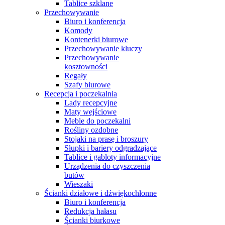
Tablice szklane
Przechowywanie
Biuro i konferencja
Komody
Kontenerki biurowe
Przechowywanie kluczy
Przechowywanie
kosztowności
Regały
Szafy biurowe
Recepcja i poczekalnia
Lady recepcyjne
Maty wejściowe
Meble do poczekalni
Rośliny ozdobne
Stojaki na prasę i broszury
Słupki i bariery odgradzające
Tablice i gabloty informacyjne
Urządzenia do czyszczenia
butów
Wieszaki
Ścianki działowe i dźwiękochłonne
Biuro i konferencja
Redukcja hałasu
Ścianki biurkowe