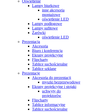
Oświetlenie
Lampy biurkowe
inne akcesoria
montażowe
oświetlenie LED
Lampy podłogowe
Lampy sufitowe
Żarówki
oświetlenie LED
Prezentacja
Akcesoria
Biuro i konferencja
Ekrany projekcyjne
Flipcharty
Tablice suchościeralne
Tablice szklane
Prezentacje
Akcesoria do prezentacji
myszki bezprzewodowe
Ekrany projekcyjne i stojaki
uchwyty do
projektorów
Flipcharty
Tablice informacyjne
Tablice suchościeralne