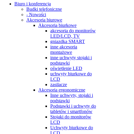
Biuro i konferencja
Budki telefoniczne
- Nowości
Akcesoria biurowe
Akcesoria biurkowe
akcesoria do monitorów
LED/LCD, TV
gniazdka SMART
inne akcesoria
montażowe
inne uchwyty stojaki i
podstawki
oświetlenie LED
uchwyty biurkowe do
LCD
zasilacze
Akcesoria ergonomiczne
Inne uchwyty, stojaki i
podstawki
Podstawki i uchwyty do
tabletów i smartfonów
Stojaki do monitorów
LCD
Uchwyty biurkowe do
LCD