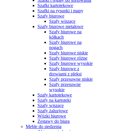
Szafki i regały do sortowania
Szafki kartotekowe
Szafki na rysunki i mapy
Szafy biurowe
Szafy wiszące
Szafy biurowe metalowe
Szafy biurowe na
kółkach
Szafy biurowe na
nogach
Szafy biurowe niskie
Szafy biurowe różne
Szafy biurowe wysokie
Szafy biurowe z
drzwiami z pleksi
Szafy przesuwne niskie
Szafy przesuwne
wysokie
Szafy kartotekowe
Szafy na kartoteki
Szafy wiszące
Szafy żaluzjowe
Wózki biurowe
Zestawy do biura
Meble do siedzenia