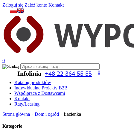
Zaloguj się
Załóż konto
Kontakt
0
Infolinia
+48 22 364 55 55
0
Katalog produktów
Indywidualne Projekty B2B
Współpraca z Dostawcami
Kontakt
Raty/Leasing
Strona główna
»
Dom i ogród
»
Łazienka
Kategorie