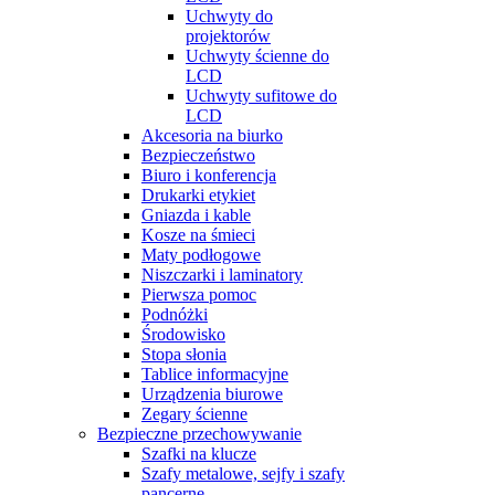
Uchwyty do
projektorów
Uchwyty ścienne do
LCD
Uchwyty sufitowe do
LCD
Akcesoria na biurko
Bezpieczeństwo
Biuro i konferencja
Drukarki etykiet
Gniazda i kable
Kosze na śmieci
Maty podłogowe
Niszczarki i laminatory
Pierwsza pomoc
Podnóżki
Środowisko
Stopa słonia
Tablice informacyjne
Urządzenia biurowe
Zegary ścienne
Bezpieczne przechowywanie
Szafki na klucze
Szafy metalowe, sejfy i szafy
pancerne