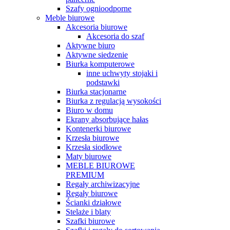
Szafy ognioodporne
Meble biurowe
Akcesoria biurowe
Akcesoria do szaf
Aktywne biuro
Aktywne siedzenie
Biurka komputerowe
inne uchwyty stojaki i
podstawki
Biurka stacjonarne
Biurka z regulacją wysokości
Biuro w domu
Ekrany absorbujące hałas
Kontenerki biurowe
Krzesła biurowe
Krzesła siodłowe
Maty biurowe
MEBLE BIUROWE
PREMIUM
Regały archiwizacyjne
Regały biurowe
Ścianki działowe
Stelaże i blaty
Szafki biurowe