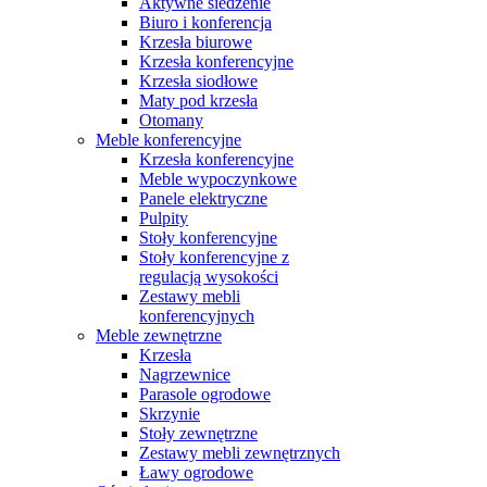
Aktywne siedzenie
Biuro i konferencja
Krzesła biurowe
Krzesła konferencyjne
Krzesła siodłowe
Maty pod krzesła
Otomany
Meble konferencyjne
Krzesła konferencyjne
Meble wypoczynkowe
Panele elektryczne
Pulpity
Stoły konferencyjne
Stoły konferencyjne z
regulacją wysokości
Zestawy mebli
konferencyjnych
Meble zewnętrzne
Krzesła
Nagrzewnice
Parasole ogrodowe
Skrzynie
Stoły zewnętrzne
Zestawy mebli zewnętrznych
Ławy ogrodowe