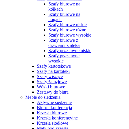
Szafy biurowe na
kółkach
Szafy biurowe na
nogach
Szafy biurowe niskie
Szafy biurowe różne
Szafy biurowe wysokie
Szafy biurowe z
drzwiami z pleksi
Szafy przesuwne niskie
Szafy przesuwne
wysokie
Szafy kartotekowe
Szafy na kartoteki
Szafy wiszące
Szafy żaluzjowe
Wózki biurowe
Zestawy do biura
Meble do siedzenia
Aktywne siedzenie
Biuro i konferencja
Krzesła biurowe
Krzesła konferencyjne
Krzesła siodłowe
Maty pod krzesła