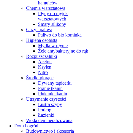
hamulców
Chemia warsztatowa
Płyny do myjek
warsztatowych
Smary silikony
Gazy i paliwa
Paliwo do bio kominka
Higiena osobista
Mydła w płynie
Żele antybakteryjne do rąk
Rozpuszczalniki
Aceton
Ksylen
Nitro
Środki piorące
Dywany tapicerki
Pranie tkanin
Płukanie tkanin
Utrzymanie czystości
Lustra szyby
Podłogi
Łazienki
Woda demineralizowana
Dom i ogród
Budownictwo i akcesoria