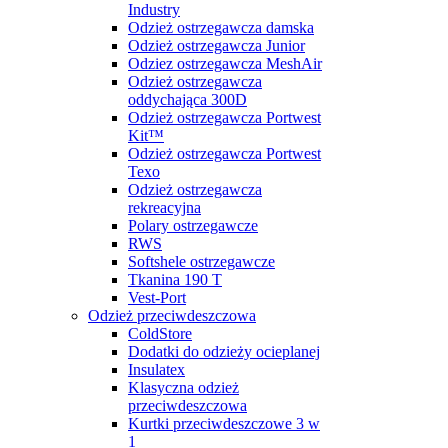
Industry
Odzież ostrzegawcza damska
Odzież ostrzegawcza Junior
Odziez ostrzegawcza MeshAir
Odzież ostrzegawcza
oddychająca 300D
Odzież ostrzegawcza Portwest
Kit™
Odzież ostrzegawcza Portwest
Texo
Odzież ostrzegawcza
rekreacyjna
Polary ostrzegawcze
RWS
Softshele ostrzegawcze
Tkanina 190 T
Vest-Port
Odzież przeciwdeszczowa
ColdStore
Dodatki do odzieży ocieplanej
Insulatex
Klasyczna odzież
przeciwdeszczowa
Kurtki przeciwdeszczowe 3 w
1