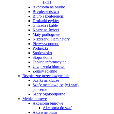
LCD
Akcesoria na biurko
Bezpieczeństwo
Biuro i konferencja
Drukarki etykiet
Gniazda i kable
Kosze na śmieci
Maty podłogowe
Niszczarki i laminatory
Pierwsza pomoc
Podnóżki
Środowisko
Stopa słonia
Tablice informacyjne
Urządzenia biurowe
Zegary ścienne
Bezpieczne przechowywanie
Szafki na klucze
Szafy metalowe, sejfy i szafy
pancerne
Szafy ognioodporne
Meble biurowe
Akcesoria biurowe
Akcesoria do szaf
Aktywne biuro