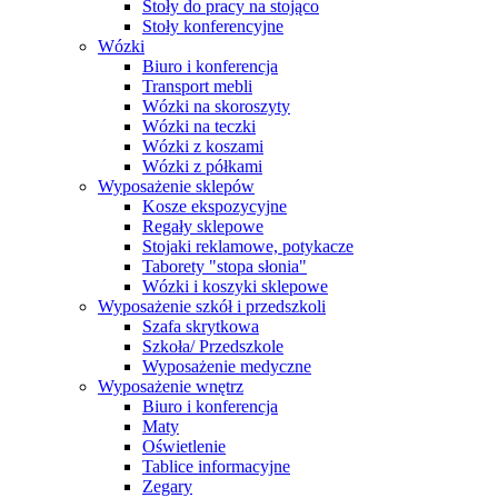
Stoły do pracy na stojąco
Stoły konferencyjne
Wózki
Biuro i konferencja
Transport mebli
Wózki na skoroszyty
Wózki na teczki
Wózki z koszami
Wózki z półkami
Wyposażenie sklepów
Kosze ekspozycyjne
Regały sklepowe
Stojaki reklamowe, potykacze
Taborety "stopa słonia"
Wózki i koszyki sklepowe
Wyposażenie szkół i przedszkoli
Szafa skrytkowa
Szkoła/ Przedszkole
Wyposażenie medyczne
Wyposażenie wnętrz
Biuro i konferencja
Maty
Oświetlenie
Tablice informacyjne
Zegary