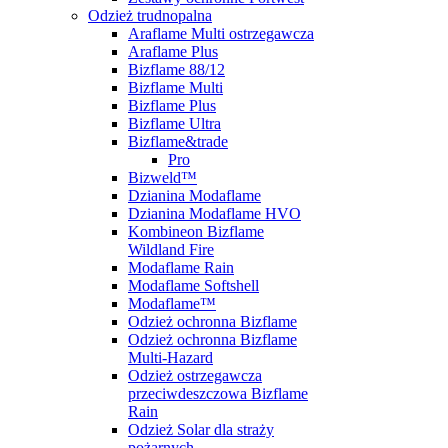
Odzież trudnopalna
Araflame Multi ostrzegawcza
Araflame Plus
Bizflame 88/12
Bizflame Multi
Bizflame Plus
Bizflame Ultra
Bizflame&trade
Pro
Bizweld™
Dzianina Modaflame
Dzianina Modaflame HVO
Kombineon Bizflame
Wildland Fire
Modaflame Rain
Modaflame Softshell
Modaflame™
Odzież ochronna Bizflame
Odzież ochronna Bizflame
Multi-Hazard
Odzież ostrzegawcza
przeciwdeszczowa Bizflame
Rain
Odzież Solar dla straży
pożarnych