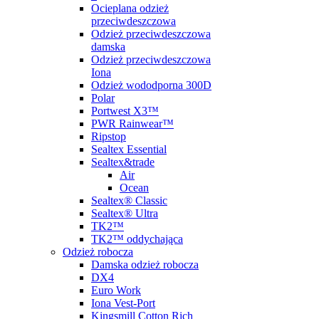
Ocieplana odzież
przeciwdeszczowa
Odzież przeciwdeszczowa
damska
Odzież przeciwdeszczowa
Iona
Odzież wododporna 300D
Polar
Portwest X3™
PWR Rainwear™
Ripstop
Sealtex Essential
Sealtex&trade
Air
Ocean
Sealtex® Classic
Sealtex® Ultra
TK2™
TK2™ oddychająca
Odzież robocza
Damska odzież robocza
DX4
Euro Work
Iona Vest-Port
Kingsmill Cotton Rich