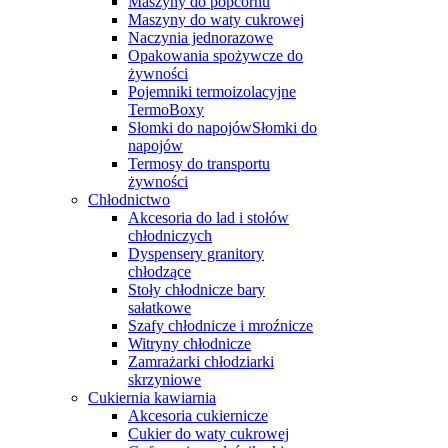
Maszyny do popcornu
Maszyny do waty cukrowej
Naczynia jednorazowe
Opakowania spożywcze do
żywności
Pojemniki termoizolacyjne
TermoBoxy
Słomki do napojówSłomki do
napojów
Termosy do transportu
żywności
Chłodnictwo
Akcesoria do lad i stołów
chłodniczych
Dyspensery granitory
chłodzące
Stoły chłodnicze bary
sałatkowe
Szafy chłodnicze i mroźnicze
Witryny chłodnicze
Zamrażarki chłodziarki
skrzyniowe
Cukiernia kawiarnia
Akcesoria cukiernicze
Cukier do waty cukrowej