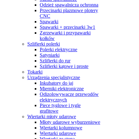
Odzież spawalnicza ochronna
Przecinarki plazmowe plotery
CNC
Spawarki
Spawarki + przecinarki 3w1
Zgrzewarki i przypawarki
kołków
Szlifierki polerki
Polerki elektryczne
Satyniarki
Szlifierki do rur
Szlifierki kątowe i proste
Tokarki
Urządzenia specjalistyczne
Inkubatory do jaj
Mierniki elektroniczne
Odizolowywacze przewodów
elektrycznych
Piece tyglowe i tygle
grafitowe
Wiertarki młoty udarowe
Młoty udarowe wyburzeniowe
Wiertarki kolumnowe
Wiertarki udarowe
Wiertarki ze stopą