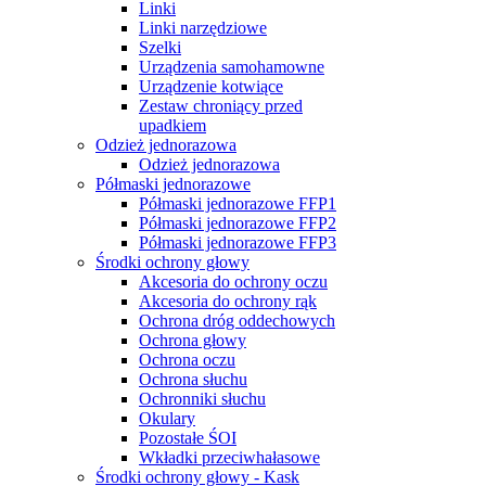
Linki
Linki narzędziowe
Szelki
Urządzenia samohamowne
Urządzenie kotwiące
Zestaw chroniący przed
upadkiem
Odzież jednorazowa
Odzież jednorazowa
Półmaski jednorazowe
Półmaski jednorazowe FFP1
Półmaski jednorazowe FFP2
Półmaski jednorazowe FFP3
Środki ochrony głowy
Akcesoria do ochrony oczu
Akcesoria do ochrony rąk
Ochrona dróg oddechowych
Ochrona głowy
Ochrona oczu
Ochrona słuchu
Ochronniki słuchu
Okulary
Pozostałe ŚOI
Wkładki przeciwhałasowe
Środki ochrony głowy - Kask