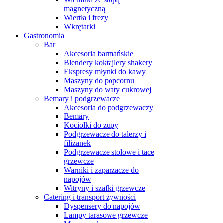
magnetyczną
Wiertła i frezy
Wkrętarki
Gastronomia
Bar
Akcesoria barmańskie
Blendery koktajlery shakery
Ekspresy młynki do kawy
Maszyny do popcornu
Maszyny do waty cukrowej
Bemary i podgrzewacze
Akcesoria do podgrzewaczy
Bemary
Kociołki do zupy
Podgrzewacze do talerzy i
filiżanek
Podgrzewacze stołowe i tace
grzewcze
Warniki i zaparzacze do
napojów
Witryny i szafki grzewcze
Catering i transport żywności
Dyspensery do napojów
Lampy tarasowe grzewcze