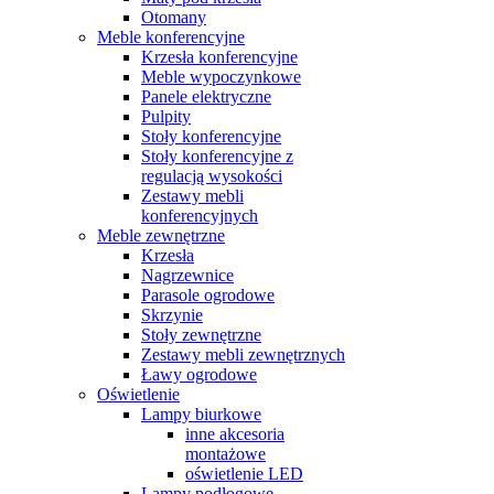
Otomany
Meble konferencyjne
Krzesła konferencyjne
Meble wypoczynkowe
Panele elektryczne
Pulpity
Stoły konferencyjne
Stoły konferencyjne z
regulacją wysokości
Zestawy mebli
konferencyjnych
Meble zewnętrzne
Krzesła
Nagrzewnice
Parasole ogrodowe
Skrzynie
Stoły zewnętrzne
Zestawy mebli zewnętrznych
Ławy ogrodowe
Oświetlenie
Lampy biurkowe
inne akcesoria
montażowe
oświetlenie LED
Lampy podłogowe