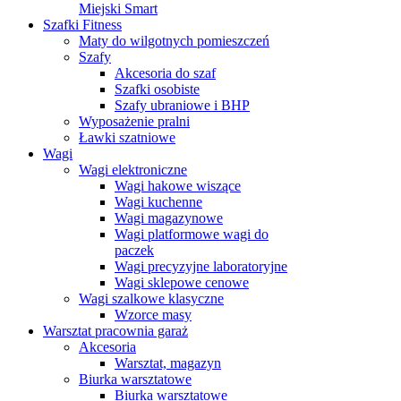
Miejski Smart
Szafki Fitness
Maty do wilgotnych pomieszczeń
Szafy
Akcesoria do szaf
Szafki osobiste
Szafy ubraniowe i BHP
Wyposażenie pralni
Ławki szatniowe
Wagi
Wagi elektroniczne
Wagi hakowe wiszące
Wagi kuchenne
Wagi magazynowe
Wagi platformowe wagi do
paczek
Wagi precyzyjne laboratoryjne
Wagi sklepowe cenowe
Wagi szalkowe klasyczne
Wzorce masy
Warsztat pracownia garaż
Akcesoria
Warsztat, magazyn
Biurka warsztatowe
Biurka warsztatowe