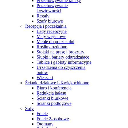
Przechowywanie kluczy
Przechowywanie
kosztowności
Regały
Szafy biurowe
Recepcja i poczekalnia
Lady recepcyjne
Maty wejściowe
Meble do poczekalni
Rośliny ozdobne
Stojaki na prasę i broszury
Słupki i bariery odgradzające
Tablice i gabloty informacyjne
Urządzenia do czyszczenia
butów
Wieszaki
Ścianki działowe i dźwiękochłonne
Biuro i konferencja
Redukcja hałasu
Ścianki biurkowe
Ścianki podłogowe
Sofy
Fotele
Fotele 2-osobowe
Otomany