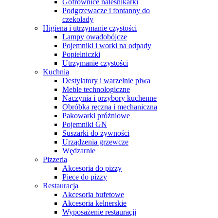
Gofrownice naleśnikarki
Podgrzewacze i fontanny do
czekolady
Higiena i utrzymanie czystości
Lampy owadobójcze
Pojemniki i worki na odpady
Popielniczki
Utrzymanie czystości
Kuchnia
Destylatory i warzelnie piwa
Meble technologiczne
Naczynia i przybory kuchenne
Obróbka ręczna i mechaniczna
Pakowarki próżniowe
Pojemniki GN
Suszarki do żywności
Urządzenia grzewcze
Wędzarnie
Pizzeria
Akcesoria do pizzy
Piece do pizzy
Restauracja
Akcesoria bufetowe
Akcesoria kelnerskie
Wyposażenie restauracji