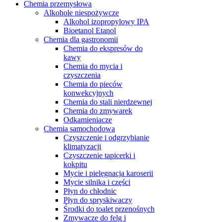
Chemia przemysłowa
Alkohole niespożywcze
Alkohol izopropylowy IPA
Bioetanol Etanol
Chemia dla gastronomii
Chemia do ekspresów do
kawy
Chemia do mycia i
czyszczenia
Chemia do pieców
konwekcyjnych
Chemia do stali nierdzewnej
Chemia do zmywarek
Odkamieniacze
Chemia samochodowa
Czyszczenie i odgrzybianie
klimatyzacji
Czyszczenie tapicerki i
kokpitu
Mycie i pielęgnacja karoserii
Mycie silnika i części
Płyn do chłodnic
Płyn do spryskiwaczy
Środki do toalet przenośnych
Zmywacze do felg i