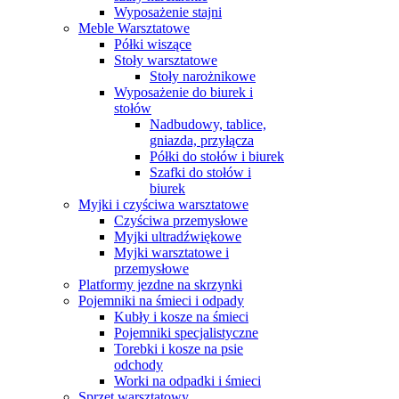
Wyposażenie stajni
Meble Warsztatowe
Półki wiszące
Stoły warsztatowe
Stoły narożnikowe
Wyposażenie do biurek i
stołów
Nadbudowy, tablice,
gniazda, przyłącza
Półki do stołów i biurek
Szafki do stołów i
biurek
Myjki i czyściwa warsztatowe
Czyściwa przemysłowe
Myjki ultradźwiękowe
Myjki warsztatowe i
przemysłowe
Platformy jezdne na skrzynki
Pojemniki na śmieci i odpady
Kubły i kosze na śmieci
Pojemniki specjalistyczne
Torebki i kosze na psie
odchody
Worki na odpadki i śmieci
Sprzęt warsztatowy