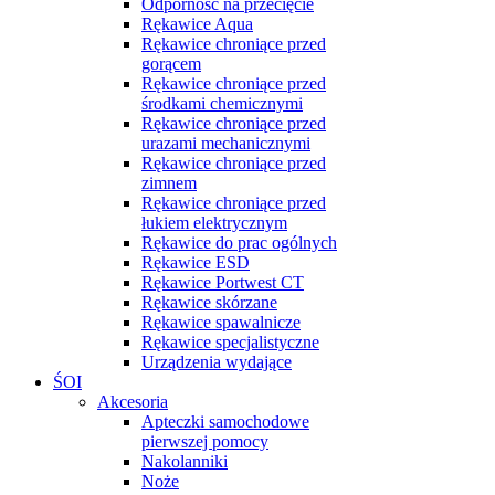
Odporność na przecięcie
Rękawice Aqua
Rękawice chroniące przed
gorącem
Rękawice chroniące przed
środkami chemicznymi
Rękawice chroniące przed
urazami mechanicznymi
Rękawice chroniące przed
zimnem
Rękawice chroniące przed
łukiem elektrycznym
Rękawice do prac ogólnych
Rękawice ESD
Rękawice Portwest CT
Rękawice skórzane
Rękawice spawalnicze
Rękawice specjalistyczne
Urządzenia wydające
ŚOI
Akcesoria
Apteczki samochodowe
pierwszej pomocy
Nakolanniki
Noże