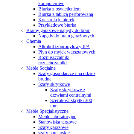
komputerowe
Biurka z oświetleniem
Biurka z tablicą perforowaną
Konstrukcje biurek
Przykładowe biurka
Bramy garażowe napędy do bram
Napędy do bram garażowych
Chemia
Alkohol izopropylowy IPA
Płyn do myjek warsztatowych
Rozpuszczalniki
rozcieńczalniki
Meble Socjalne
Szafy gospodarcze i na odzież
brudną
Szafy skrytkowe
Szafy skrytkowe z
drzwiami centralnymi
Szerokość skrytki 300
mm
Meble Specjalistyczne
Meble laboratoryjne
Stanowiska targowe
Szafy garażowe
szafy narciarskie