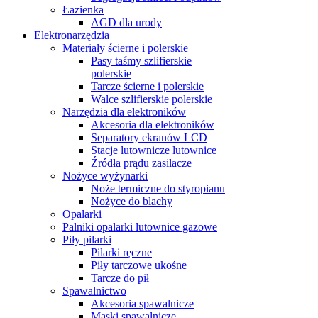
Łazienka
AGD dla urody
Elektronarzędzia
Materiały ścierne i polerskie
Pasy taśmy szlifierskie
polerskie
Tarcze ścierne i polerskie
Walce szlifierskie polerskie
Narzędzia dla elektroników
Akcesoria dla elektroników
Separatory ekranów LCD
Stacje lutownicze lutownice
Źródła prądu zasilacze
Nożyce wyżynarki
Noże termiczne do styropianu
Nożyce do blachy
Opalarki
Palniki opalarki lutownice gazowe
Piły pilarki
Pilarki ręczne
Piły tarczowe ukośne
Tarcze do pił
Spawalnictwo
Akcesoria spawalnicze
Maski spawalnicze