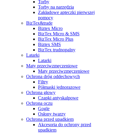
Torby
Torby na narzędzia
Zakładowe apteczki pierwszej
pomocy
BizTex&trade
Biztex Micro
BizTex Micro & SMS
BizTex Micro Plus
Biztex SMS
BizTex trudnopalny
Latarki
Latarki
Maty przeciwzmęczeniowe
Maty przeciwzmęczeniowe
Ochrona dróg oddechowych
Filtry
Półmaski jednorazowe
Ochrona głowy
Czapki antyskalpowe
Ochrona oczu
Gogle
Osłony twarzy
Ochrona przed upadkiem
Akcesoria do ochrony przed
upadkiem