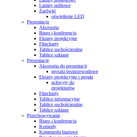
Lampy sufitowe
Żarówki
oświetlenie LED
Prezentacja
Akcesoria
Biuro i konferencja
Ekrany projekcyjne
Flipcharty
Tablice suchościeralne
Tablice szklane
Prezentacje
Akcesoria do prezentacji
myszki bezprzewodowe
Ekrany projekcyjne i stojaki
uchwyty do
projektorów
Flipcharty
Tablice informacyjne
Tablice suchościeralne
Tablice szklane
Przechowywanie
Biuro i konferencja
Komody
Kontenerki biurowe