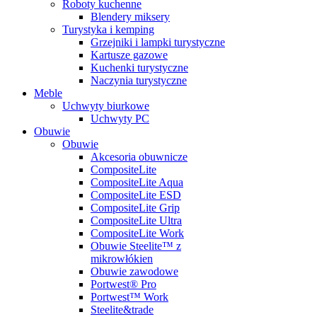
Roboty kuchenne
Blendery miksery
Turystyka i kemping
Grzejniki i lampki turystyczne
Kartusze gazowe
Kuchenki turystyczne
Naczynia turystyczne
Meble
Uchwyty biurkowe
Uchwyty PC
Obuwie
Obuwie
Akcesoria obuwnicze
CompositeLite
CompositeLite Aqua
CompositeLite ESD
CompositeLite Grip
CompositeLite Ultra
CompositeLite Work
Obuwie Steelite™ z
mikrowłókien
Obuwie zawodowe
Portwest® Pro
Portwest™ Work
Steelite&trade