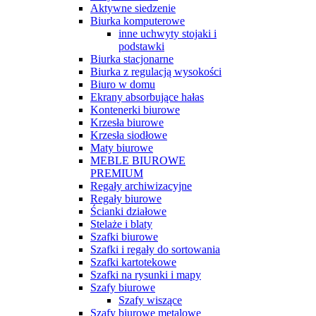
Aktywne siedzenie
Biurka komputerowe
inne uchwyty stojaki i
podstawki
Biurka stacjonarne
Biurka z regulacją wysokości
Biuro w domu
Ekrany absorbujące hałas
Kontenerki biurowe
Krzesła biurowe
Krzesła siodłowe
Maty biurowe
MEBLE BIUROWE
PREMIUM
Regały archiwizacyjne
Regały biurowe
Ścianki działowe
Stelaże i blaty
Szafki biurowe
Szafki i regały do sortowania
Szafki kartotekowe
Szafki na rysunki i mapy
Szafy biurowe
Szafy wiszące
Szafy biurowe metalowe