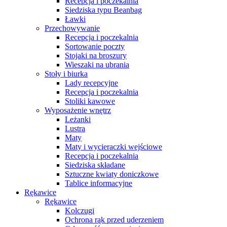
Recepcja i poczekalnia
Siedziska typu Beanbag
Ławki
Przechowywanie
Recepcja i poczekalnia
Sortowanie poczty
Stojaki na broszury
Wieszaki na ubrania
Stoły i biurka
Lady recepcyjne
Recepcja i poczekalnia
Stoliki kawowe
Wyposażenie wnętrz
Leżanki
Lustra
Maty
Maty i wycieraczki wejściowe
Recepcja i poczekalnia
Siedziska składane
Sztuczne kwiaty doniczkowe
Tablice informacyjne
Rękawice
Rękawice
Kolczugi
Ochrona rąk przed uderzeniem