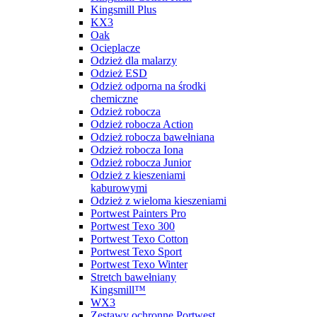
Kingsmill Plus
KX3
Oak
Ocieplacze
Odzież dla malarzy
Odzież ESD
Odzież odporna na środki
chemiczne
Odzież robocza
Odzież robocza Action
Odzież robocza bawełniana
Odzież robocza Iona
Odzież robocza Junior
Odzież z kieszeniami
kaburowymi
Odzież z wieloma kieszeniami
Portwest Painters Pro
Portwest Texo 300
Portwest Texo Cotton
Portwest Texo Sport
Portwest Texo Winter
Stretch bawełniany
Kingsmill™
WX3
Zestawy ochronne Portwest