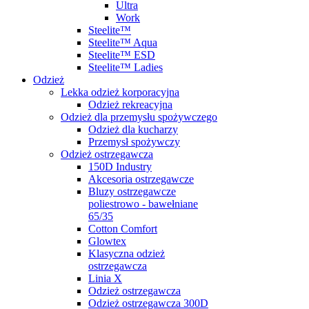
Ultra
Work
Steelite™
Steelite™ Aqua
Steelite™ ESD
Steelite™ Ladies
Odzież
Lekka odzież korporacyjna
Odzież rekreacyjna
Odzież dla przemysłu spożywczego
Odzież dla kucharzy
Przemysł spożywczy
Odzież ostrzegawcza
150D Industry
Akcesoria ostrzegawcze
Bluzy ostrzegawcze
poliestrowo - bawełniane
65/35
Cotton Comfort
Glowtex
Klasyczna odzież
ostrzegawcza
Linia X
Odzież ostrzegawcza
Odzież ostrzegawcza 300D