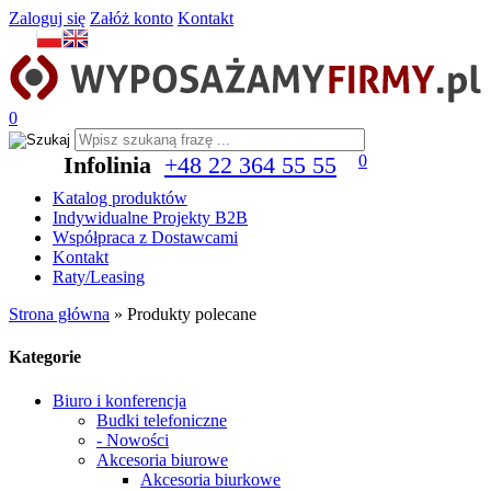
Zaloguj się
Załóż konto
Kontakt
0
Infolinia
+48 22 364 55 55
0
Katalog produktów
Indywidualne Projekty B2B
Współpraca z Dostawcami
Kontakt
Raty/Leasing
Strona główna
»
Produkty polecane
Kategorie
Biuro i konferencja
Budki telefoniczne
- Nowości
Akcesoria biurowe
Akcesoria biurkowe