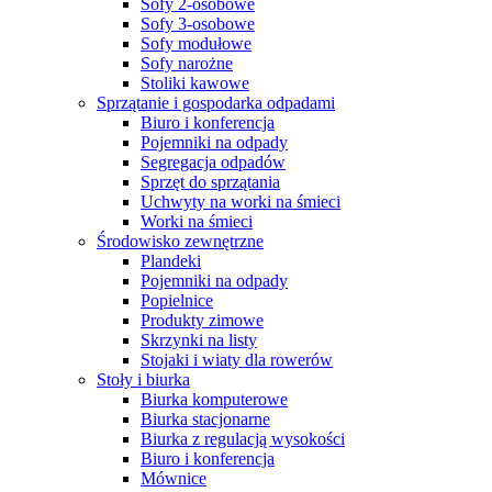
Sofy 2-osobowe
Sofy 3-osobowe
Sofy modułowe
Sofy narożne
Stoliki kawowe
Sprzątanie i gospodarka odpadami
Biuro i konferencja
Pojemniki na odpady
Segregacja odpadów
Sprzęt do sprzątania
Uchwyty na worki na śmieci
Worki na śmieci
Środowisko zewnętrzne
Plandeki
Pojemniki na odpady
Popielnice
Produkty zimowe
Skrzynki na listy
Stojaki i wiaty dla rowerów
Stoły i biurka
Biurka komputerowe
Biurka stacjonarne
Biurka z regulacją wysokości
Biuro i konferencja
Mównice