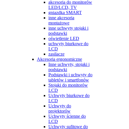
akcesoria do monitorów
LED/LCD, TV
gniazdka SMART
inne akcesoria
montażowe
inne uchwyty stojaki i
podstawki
oświetlenie LED
uchwyty biurkowe do
LCD
zasilacze
Akcesoria ergonomiczne
Inne uchwyty, stojaki i
podstawki
Podstawki i uchwyty do
tabletów i smartfonów
Stojaki do monitorów
LCD
Uchwyty biurkowe do
LCD
Uchwyty do
projektorów
Uchwyty ścienne do
LCD
Uchwyty sufitowe do