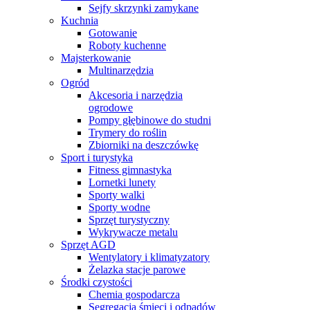
Sejfy skrzynki zamykane
Kuchnia
Gotowanie
Roboty kuchenne
Majsterkowanie
Multinarzędzia
Ogród
Akcesoria i narzędzia
ogrodowe
Pompy głębinowe do studni
Trymery do roślin
Zbiorniki na deszczówkę
Sport i turystyka
Fitness gimnastyka
Lornetki lunety
Sporty walki
Sporty wodne
Sprzęt turystyczny
Wykrywacze metalu
Sprzęt AGD
Wentylatory i klimatyzatory
Żelazka stacje parowe
Środki czystości
Chemia gospodarcza
Segregacja śmieci i odpadów