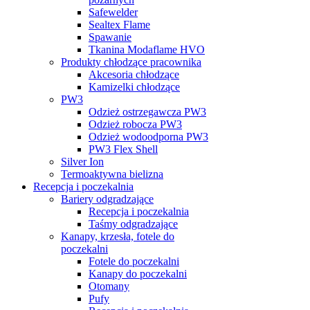
Safewelder
Sealtex Flame
Spawanie
Tkanina Modaflame HVO
Produkty chłodzące pracownika
Akcesoria chłodzące
Kamizelki chłodzące
PW3
Odzież ostrzegawcza PW3
Odzież robocza PW3
Odzież wodoodporna PW3
PW3 Flex Shell
Silver Ion
Termoaktywna bielizna
Recepcja i poczekalnia
Bariery odgradzające
Recepcja i poczekalnia
Taśmy odgradzające
Kanapy, krzesła, fotele do
poczekalni
Fotele do poczekalni
Kanapy do poczekalni
Otomany
Pufy