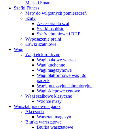
Miejski Smart
Szafki Fitness
Maty do wilgotnych pomieszczeń
Szafy
Akcesoria do szaf
Szafki osobiste
Szafy ubraniowe i BHP
Wyposażenie pralni
Ławki szatniowe
Wagi
Wagi elektroniczne
Wagi hakowe wiszące
Wagi kuchenne
Wagi magazynowe
Wagi platformowe wagi do
paczek
Wagi precyzyjne laboratoryjne
Wagi sklepowe cenowe
Wagi szalkowe klasyczne
Wzorce masy
Warsztat pracownia garaż
Akcesoria
Warsztat, magazyn
Biurka warsztatowe
Biurka warsztatowe