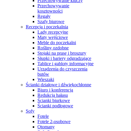
Przechowywanie kluczy
Przechowywanie
kosztowności
Regały
Szafy biurowe
Recepcja i poczekalnia
Lady recepcyjne
Maty wejściowe
Meble do poczekalni
Rośliny ozdobne
Stojaki na prasę i broszury
Słupki i bariery odgradzające
Tablice i gabloty informacyjne
Urządzenia do czyszczenia
butów
Wieszaki
Ścianki działowe i dźwiękochłonne
Biuro i konferencja
Redukcja hałasu
Ścianki biurkowe
Ścianki podłogowe
Sofy
Fotele
Fotele 2-osobowe
Otomany