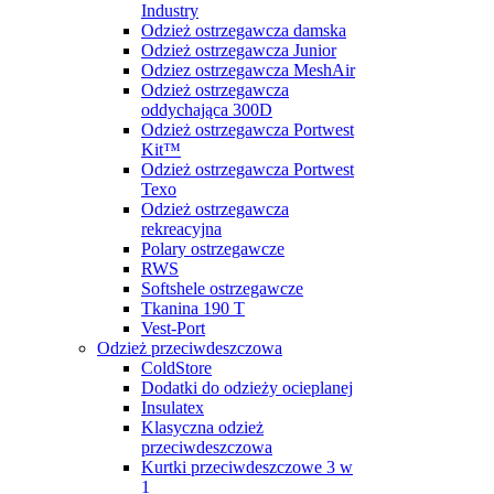
Industry
Odzież ostrzegawcza damska
Odzież ostrzegawcza Junior
Odziez ostrzegawcza MeshAir
Odzież ostrzegawcza
oddychająca 300D
Odzież ostrzegawcza Portwest
Kit™
Odzież ostrzegawcza Portwest
Texo
Odzież ostrzegawcza
rekreacyjna
Polary ostrzegawcze
RWS
Softshele ostrzegawcze
Tkanina 190 T
Vest-Port
Odzież przeciwdeszczowa
ColdStore
Dodatki do odzieży ocieplanej
Insulatex
Klasyczna odzież
przeciwdeszczowa
Kurtki przeciwdeszczowe 3 w
1