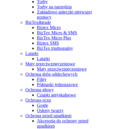
Torby
Torby na narzędzia
Zakładowe apteczki pierwszej
pomocy
BizTex&trade
Biztex Micro
BizTex Micro & SMS
BizTex Micro Plus
Biztex SMS
BizTex trudnopalny
Latarki
Latarki
Maty przeciwzmęczeniowe
Maty przeciwzmęczeniowe
Ochrona dróg oddechowych
Filtry
Półmaski jednorazowe
Ochrona głowy
Czapki antyskalpowe
Ochrona oczu
Gogle
Osłony twarzy
Ochrona przed upadkiem
Akcesoria do ochrony przed
upadkiem