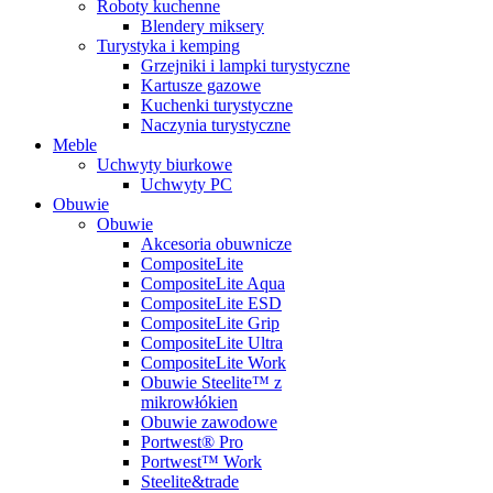
Roboty kuchenne
Blendery miksery
Turystyka i kemping
Grzejniki i lampki turystyczne
Kartusze gazowe
Kuchenki turystyczne
Naczynia turystyczne
Meble
Uchwyty biurkowe
Uchwyty PC
Obuwie
Obuwie
Akcesoria obuwnicze
CompositeLite
CompositeLite Aqua
CompositeLite ESD
CompositeLite Grip
CompositeLite Ultra
CompositeLite Work
Obuwie Steelite™ z
mikrowłókien
Obuwie zawodowe
Portwest® Pro
Portwest™ Work
Steelite&trade