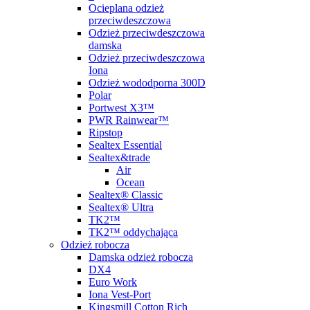
Ocieplana odzież
przeciwdeszczowa
Odzież przeciwdeszczowa
damska
Odzież przeciwdeszczowa
Iona
Odzież wododporna 300D
Polar
Portwest X3™
PWR Rainwear™
Ripstop
Sealtex Essential
Sealtex&trade
Air
Ocean
Sealtex® Classic
Sealtex® Ultra
TK2™
TK2™ oddychająca
Odzież robocza
Damska odzież robocza
DX4
Euro Work
Iona Vest-Port
Kingsmill Cotton Rich