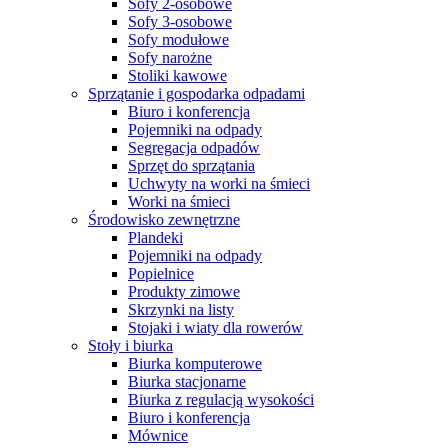
Sofy 2-osobowe
Sofy 3-osobowe
Sofy modułowe
Sofy narożne
Stoliki kawowe
Sprzątanie i gospodarka odpadami
Biuro i konferencja
Pojemniki na odpady
Segregacja odpadów
Sprzęt do sprzątania
Uchwyty na worki na śmieci
Worki na śmieci
Środowisko zewnętrzne
Plandeki
Pojemniki na odpady
Popielnice
Produkty zimowe
Skrzynki na listy
Stojaki i wiaty dla rowerów
Stoły i biurka
Biurka komputerowe
Biurka stacjonarne
Biurka z regulacją wysokości
Biuro i konferencja
Mównice