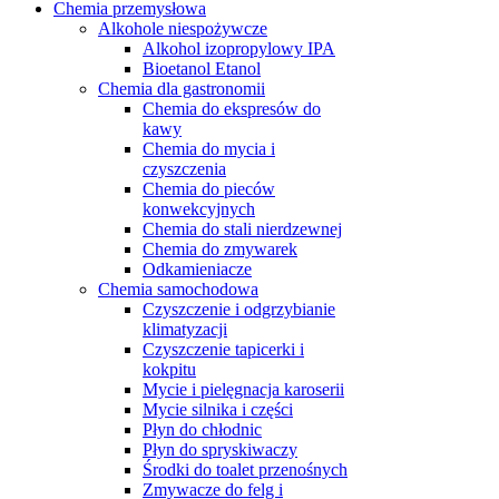
Chemia przemysłowa
Alkohole niespożywcze
Alkohol izopropylowy IPA
Bioetanol Etanol
Chemia dla gastronomii
Chemia do ekspresów do
kawy
Chemia do mycia i
czyszczenia
Chemia do pieców
konwekcyjnych
Chemia do stali nierdzewnej
Chemia do zmywarek
Odkamieniacze
Chemia samochodowa
Czyszczenie i odgrzybianie
klimatyzacji
Czyszczenie tapicerki i
kokpitu
Mycie i pielęgnacja karoserii
Mycie silnika i części
Płyn do chłodnic
Płyn do spryskiwaczy
Środki do toalet przenośnych
Zmywacze do felg i