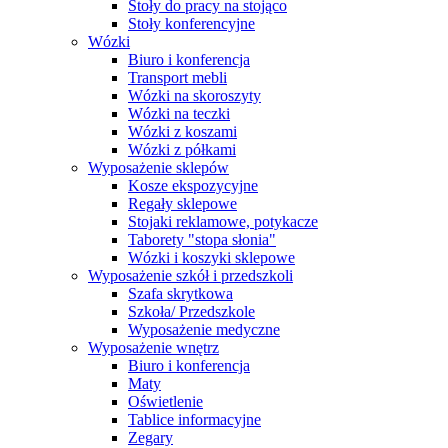
Stoły do pracy na stojąco
Stoły konferencyjne
Wózki
Biuro i konferencja
Transport mebli
Wózki na skoroszyty
Wózki na teczki
Wózki z koszami
Wózki z półkami
Wyposażenie sklepów
Kosze ekspozycyjne
Regały sklepowe
Stojaki reklamowe, potykacze
Taborety "stopa słonia"
Wózki i koszyki sklepowe
Wyposażenie szkół i przedszkoli
Szafa skrytkowa
Szkoła/ Przedszkole
Wyposażenie medyczne
Wyposażenie wnętrz
Biuro i konferencja
Maty
Oświetlenie
Tablice informacyjne
Zegary