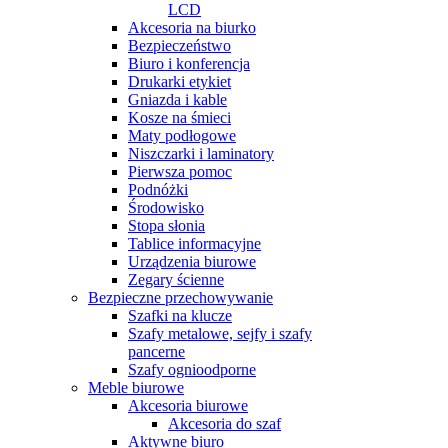
LCD
Akcesoria na biurko
Bezpieczeństwo
Biuro i konferencja
Drukarki etykiet
Gniazda i kable
Kosze na śmieci
Maty podłogowe
Niszczarki i laminatory
Pierwsza pomoc
Podnóżki
Środowisko
Stopa słonia
Tablice informacyjne
Urządzenia biurowe
Zegary ścienne
Bezpieczne przechowywanie
Szafki na klucze
Szafy metalowe, sejfy i szafy
pancerne
Szafy ognioodporne
Meble biurowe
Akcesoria biurowe
Akcesoria do szaf
Aktywne biuro