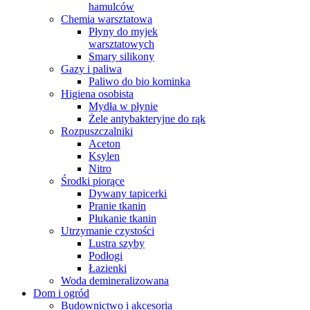
hamulców
Chemia warsztatowa
Płyny do myjek
warsztatowych
Smary silikony
Gazy i paliwa
Paliwo do bio kominka
Higiena osobista
Mydła w płynie
Żele antybakteryjne do rąk
Rozpuszczalniki
Aceton
Ksylen
Nitro
Środki piorące
Dywany tapicerki
Pranie tkanin
Płukanie tkanin
Utrzymanie czystości
Lustra szyby
Podłogi
Łazienki
Woda demineralizowana
Dom i ogród
Budownictwo i akcesoria