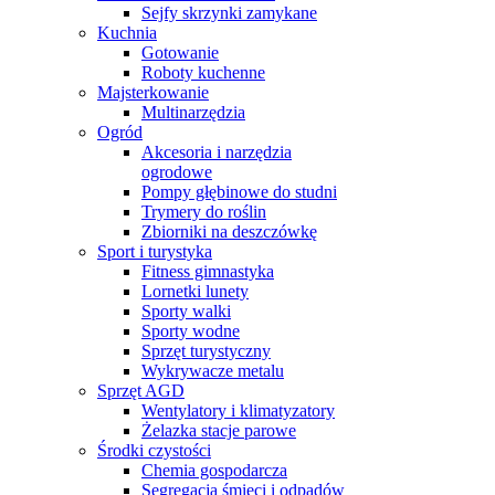
Sejfy skrzynki zamykane
Kuchnia
Gotowanie
Roboty kuchenne
Majsterkowanie
Multinarzędzia
Ogród
Akcesoria i narzędzia
ogrodowe
Pompy głębinowe do studni
Trymery do roślin
Zbiorniki na deszczówkę
Sport i turystyka
Fitness gimnastyka
Lornetki lunety
Sporty walki
Sporty wodne
Sprzęt turystyczny
Wykrywacze metalu
Sprzęt AGD
Wentylatory i klimatyzatory
Żelazka stacje parowe
Środki czystości
Chemia gospodarcza
Segregacja śmieci i odpadów