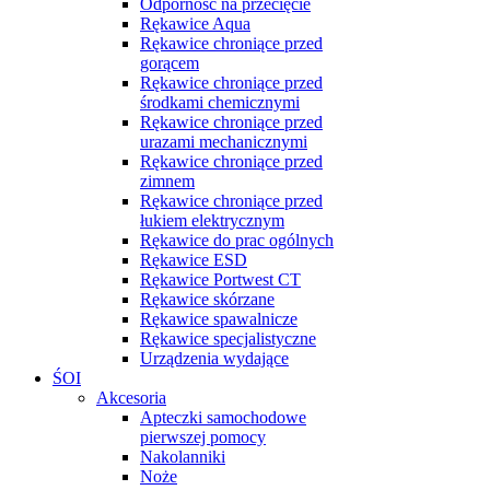
Odporność na przecięcie
Rękawice Aqua
Rękawice chroniące przed
gorącem
Rękawice chroniące przed
środkami chemicznymi
Rękawice chroniące przed
urazami mechanicznymi
Rękawice chroniące przed
zimnem
Rękawice chroniące przed
łukiem elektrycznym
Rękawice do prac ogólnych
Rękawice ESD
Rękawice Portwest CT
Rękawice skórzane
Rękawice spawalnicze
Rękawice specjalistyczne
Urządzenia wydające
ŚOI
Akcesoria
Apteczki samochodowe
pierwszej pomocy
Nakolanniki
Noże