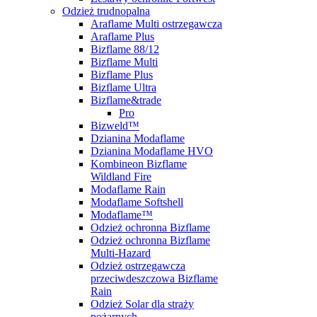
Odzież trudnopalna
Araflame Multi ostrzegawcza
Araflame Plus
Bizflame 88/12
Bizflame Multi
Bizflame Plus
Bizflame Ultra
Bizflame&trade
Pro
Bizweld™
Dzianina Modaflame
Dzianina Modaflame HVO
Kombineon Bizflame
Wildland Fire
Modaflame Rain
Modaflame Softshell
Modaflame™
Odzież ochronna Bizflame
Odzież ochronna Bizflame
Multi-Hazard
Odzież ostrzegawcza
przeciwdeszczowa Bizflame
Rain
Odzież Solar dla straży
pożarnych