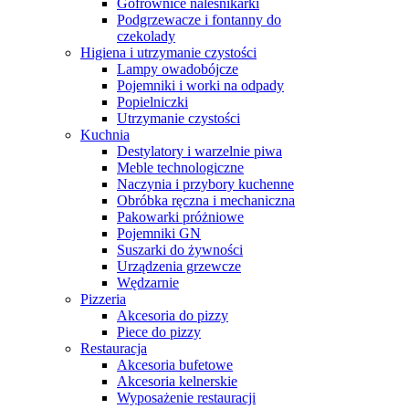
Gofrownice naleśnikarki
Podgrzewacze i fontanny do
czekolady
Higiena i utrzymanie czystości
Lampy owadobójcze
Pojemniki i worki na odpady
Popielniczki
Utrzymanie czystości
Kuchnia
Destylatory i warzelnie piwa
Meble technologiczne
Naczynia i przybory kuchenne
Obróbka ręczna i mechaniczna
Pakowarki próżniowe
Pojemniki GN
Suszarki do żywności
Urządzenia grzewcze
Wędzarnie
Pizzeria
Akcesoria do pizzy
Piece do pizzy
Restauracja
Akcesoria bufetowe
Akcesoria kelnerskie
Wyposażenie restauracji