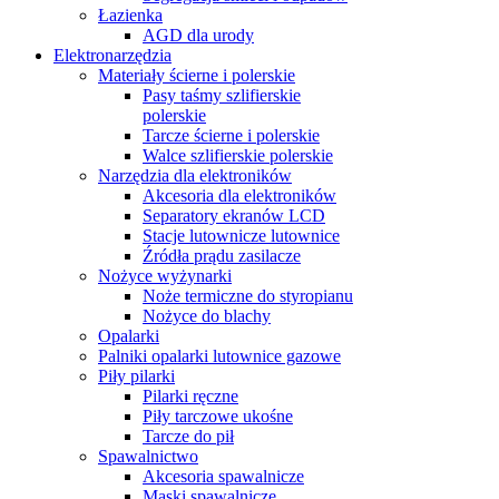
Łazienka
AGD dla urody
Elektronarzędzia
Materiały ścierne i polerskie
Pasy taśmy szlifierskie
polerskie
Tarcze ścierne i polerskie
Walce szlifierskie polerskie
Narzędzia dla elektroników
Akcesoria dla elektroników
Separatory ekranów LCD
Stacje lutownicze lutownice
Źródła prądu zasilacze
Nożyce wyżynarki
Noże termiczne do styropianu
Nożyce do blachy
Opalarki
Palniki opalarki lutownice gazowe
Piły pilarki
Pilarki ręczne
Piły tarczowe ukośne
Tarcze do pił
Spawalnictwo
Akcesoria spawalnicze
Maski spawalnicze