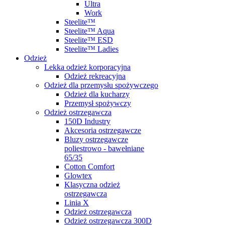
Ultra
Work
Steelite™
Steelite™ Aqua
Steelite™ ESD
Steelite™ Ladies
Odzież
Lekka odzież korporacyjna
Odzież rekreacyjna
Odzież dla przemysłu spożywczego
Odzież dla kucharzy
Przemysł spożywczy
Odzież ostrzegawcza
150D Industry
Akcesoria ostrzegawcze
Bluzy ostrzegawcze
poliestrowo - bawełniane
65/35
Cotton Comfort
Glowtex
Klasyczna odzież
ostrzegawcza
Linia X
Odzież ostrzegawcza
Odzież ostrzegawcza 300D