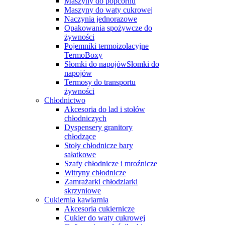
Maszyny do popcornu
Maszyny do waty cukrowej
Naczynia jednorazowe
Opakowania spożywcze do
żywności
Pojemniki termoizolacyjne
TermoBoxy
Słomki do napojówSłomki do
napojów
Termosy do transportu
żywności
Chłodnictwo
Akcesoria do lad i stołów
chłodniczych
Dyspensery granitory
chłodzące
Stoły chłodnicze bary
sałatkowe
Szafy chłodnicze i mroźnicze
Witryny chłodnicze
Zamrażarki chłodziarki
skrzyniowe
Cukiernia kawiarnia
Akcesoria cukiernicze
Cukier do waty cukrowej