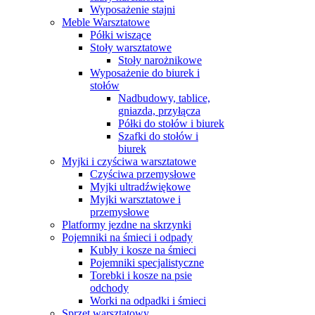
Wyposażenie stajni
Meble Warsztatowe
Półki wiszące
Stoły warsztatowe
Stoły narożnikowe
Wyposażenie do biurek i
stołów
Nadbudowy, tablice,
gniazda, przyłącza
Półki do stołów i biurek
Szafki do stołów i
biurek
Myjki i czyściwa warsztatowe
Czyściwa przemysłowe
Myjki ultradźwiękowe
Myjki warsztatowe i
przemysłowe
Platformy jezdne na skrzynki
Pojemniki na śmieci i odpady
Kubły i kosze na śmieci
Pojemniki specjalistyczne
Torebki i kosze na psie
odchody
Worki na odpadki i śmieci
Sprzęt warsztatowy