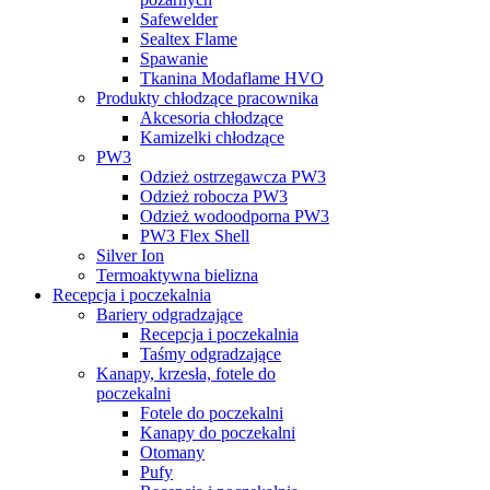
Safewelder
Sealtex Flame
Spawanie
Tkanina Modaflame HVO
Produkty chłodzące pracownika
Akcesoria chłodzące
Kamizelki chłodzące
PW3
Odzież ostrzegawcza PW3
Odzież robocza PW3
Odzież wodoodporna PW3
PW3 Flex Shell
Silver Ion
Termoaktywna bielizna
Recepcja i poczekalnia
Bariery odgradzające
Recepcja i poczekalnia
Taśmy odgradzające
Kanapy, krzesła, fotele do
poczekalni
Fotele do poczekalni
Kanapy do poczekalni
Otomany
Pufy