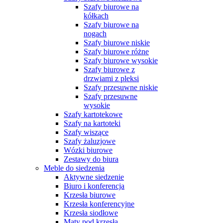
Szafy biurowe na
kółkach
Szafy biurowe na
nogach
Szafy biurowe niskie
Szafy biurowe różne
Szafy biurowe wysokie
Szafy biurowe z
drzwiami z pleksi
Szafy przesuwne niskie
Szafy przesuwne
wysokie
Szafy kartotekowe
Szafy na kartoteki
Szafy wiszące
Szafy żaluzjowe
Wózki biurowe
Zestawy do biura
Meble do siedzenia
Aktywne siedzenie
Biuro i konferencja
Krzesła biurowe
Krzesła konferencyjne
Krzesła siodłowe
Maty pod krzesła