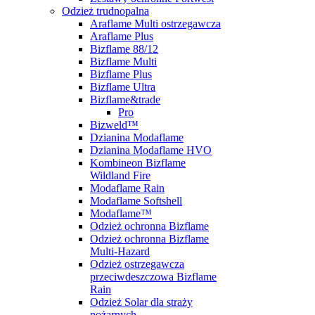
Odzież trudnopalna
Araflame Multi ostrzegawcza
Araflame Plus
Bizflame 88/12
Bizflame Multi
Bizflame Plus
Bizflame Ultra
Bizflame&trade
Pro
Bizweld™
Dzianina Modaflame
Dzianina Modaflame HVO
Kombineon Bizflame
Wildland Fire
Modaflame Rain
Modaflame Softshell
Modaflame™
Odzież ochronna Bizflame
Odzież ochronna Bizflame
Multi-Hazard
Odzież ostrzegawcza
przeciwdeszczowa Bizflame
Rain
Odzież Solar dla straży
pożarnych