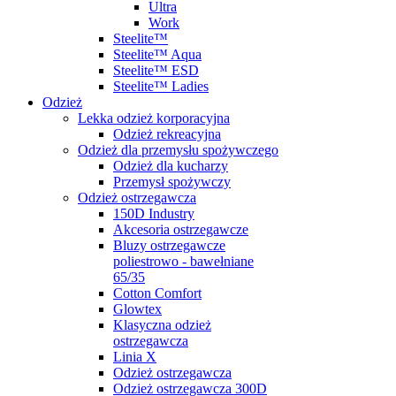
Ultra
Work
Steelite™
Steelite™ Aqua
Steelite™ ESD
Steelite™ Ladies
Odzież
Lekka odzież korporacyjna
Odzież rekreacyjna
Odzież dla przemysłu spożywczego
Odzież dla kucharzy
Przemysł spożywczy
Odzież ostrzegawcza
150D Industry
Akcesoria ostrzegawcze
Bluzy ostrzegawcze
poliestrowo - bawełniane
65/35
Cotton Comfort
Glowtex
Klasyczna odzież
ostrzegawcza
Linia X
Odzież ostrzegawcza
Odzież ostrzegawcza 300D