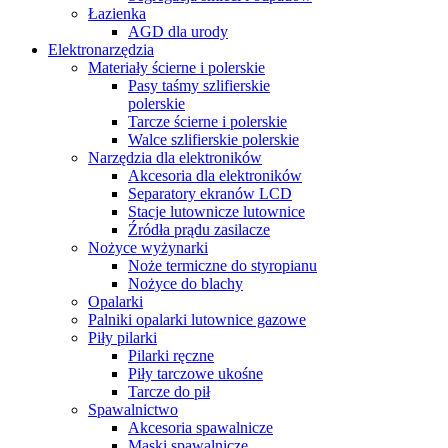
Łazienka
AGD dla urody
Elektronarzędzia
Materiały ścierne i polerskie
Pasy taśmy szlifierskie
polerskie
Tarcze ścierne i polerskie
Walce szlifierskie polerskie
Narzędzia dla elektroników
Akcesoria dla elektroników
Separatory ekranów LCD
Stacje lutownicze lutownice
Źródła prądu zasilacze
Nożyce wyżynarki
Noże termiczne do styropianu
Nożyce do blachy
Opalarki
Palniki opalarki lutownice gazowe
Piły pilarki
Pilarki ręczne
Piły tarczowe ukośne
Tarcze do pił
Spawalnictwo
Akcesoria spawalnicze
Maski spawalnicze