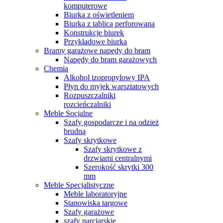
komputerowe
Biurka z oświetleniem
Biurka z tablicą perforowaną
Konstrukcje biurek
Przykładowe biurka
Bramy garażowe napędy do bram
Napędy do bram garażowych
Chemia
Alkohol izopropylowy IPA
Płyn do myjek warsztatowych
Rozpuszczalniki
rozcieńczalniki
Meble Socjalne
Szafy gospodarcze i na odzież
brudną
Szafy skrytkowe
Szafy skrytkowe z
drzwiami centralnymi
Szerokość skrytki 300
mm
Meble Specjalistyczne
Meble laboratoryjne
Stanowiska targowe
Szafy garażowe
szafy narciarskie