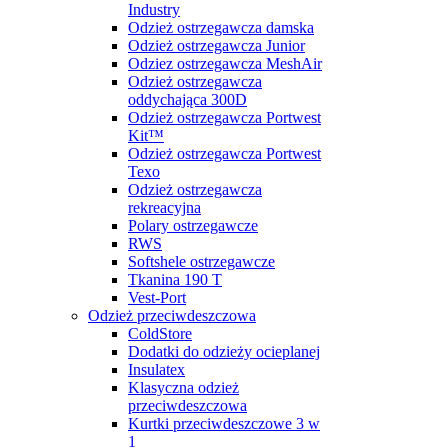
Industry
Odzież ostrzegawcza damska
Odzież ostrzegawcza Junior
Odziez ostrzegawcza MeshAir
Odzież ostrzegawcza
oddychająca 300D
Odzież ostrzegawcza Portwest
Kit™
Odzież ostrzegawcza Portwest
Texo
Odzież ostrzegawcza
rekreacyjna
Polary ostrzegawcze
RWS
Softshele ostrzegawcze
Tkanina 190 T
Vest-Port
Odzież przeciwdeszczowa
ColdStore
Dodatki do odzieży ocieplanej
Insulatex
Klasyczna odzież
przeciwdeszczowa
Kurtki przeciwdeszczowe 3 w
1