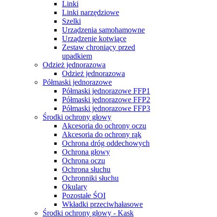
Linki
Linki narzędziowe
Szelki
Urządzenia samohamowne
Urządzenie kotwiące
Zestaw chroniący przed
upadkiem
Odzież jednorazowa
Odzież jednorazowa
Półmaski jednorazowe
Półmaski jednorazowe FFP1
Półmaski jednorazowe FFP2
Półmaski jednorazowe FFP3
Środki ochrony głowy
Akcesoria do ochrony oczu
Akcesoria do ochrony rąk
Ochrona dróg oddechowych
Ochrona głowy
Ochrona oczu
Ochrona słuchu
Ochronniki słuchu
Okulary
Pozostałe ŚOI
Wkładki przeciwhałasowe
Środki ochrony głowy - Kask