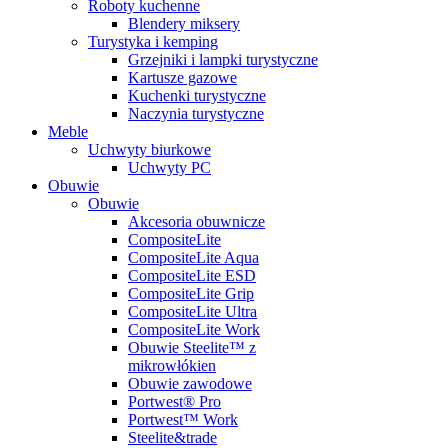
Roboty kuchenne
Blendery miksery
Turystyka i kemping
Grzejniki i lampki turystyczne
Kartusze gazowe
Kuchenki turystyczne
Naczynia turystyczne
Meble
Uchwyty biurkowe
Uchwyty PC
Obuwie
Obuwie
Akcesoria obuwnicze
CompositeLite
CompositeLite Aqua
CompositeLite ESD
CompositeLite Grip
CompositeLite Ultra
CompositeLite Work
Obuwie Steelite™ z
mikrowłókien
Obuwie zawodowe
Portwest® Pro
Portwest™ Work
Steelite&trade