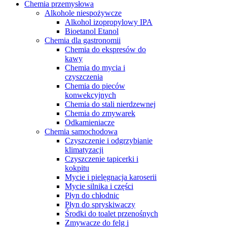
Chemia przemysłowa
Alkohole niespożywcze
Alkohol izopropylowy IPA
Bioetanol Etanol
Chemia dla gastronomii
Chemia do ekspresów do
kawy
Chemia do mycia i
czyszczenia
Chemia do pieców
konwekcyjnych
Chemia do stali nierdzewnej
Chemia do zmywarek
Odkamieniacze
Chemia samochodowa
Czyszczenie i odgrzybianie
klimatyzacji
Czyszczenie tapicerki i
kokpitu
Mycie i pielęgnacja karoserii
Mycie silnika i części
Płyn do chłodnic
Płyn do spryskiwaczy
Środki do toalet przenośnych
Zmywacze do felg i