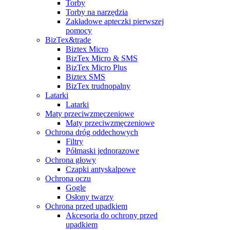
Torby
Torby na narzędzia
Zakładowe apteczki pierwszej
pomocy
BizTex&trade
Biztex Micro
BizTex Micro & SMS
BizTex Micro Plus
Biztex SMS
BizTex trudnopalny
Latarki
Latarki
Maty przeciwzmęczeniowe
Maty przeciwzmęczeniowe
Ochrona dróg oddechowych
Filtry
Półmaski jednorazowe
Ochrona głowy
Czapki antyskalpowe
Ochrona oczu
Gogle
Osłony twarzy
Ochrona przed upadkiem
Akcesoria do ochrony przed
upadkiem