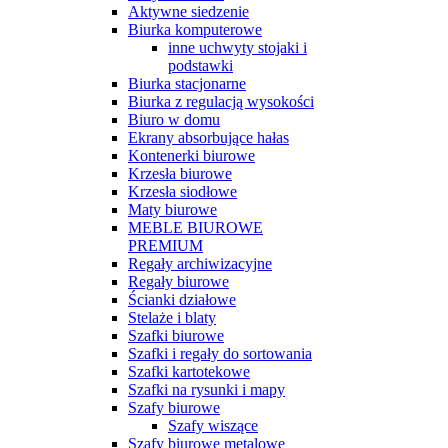
Aktywne siedzenie
Biurka komputerowe
inne uchwyty stojaki i
podstawki
Biurka stacjonarne
Biurka z regulacją wysokości
Biuro w domu
Ekrany absorbujące hałas
Kontenerki biurowe
Krzesła biurowe
Krzesła siodłowe
Maty biurowe
MEBLE BIUROWE
PREMIUM
Regały archiwizacyjne
Regały biurowe
Ścianki działowe
Stelaże i blaty
Szafki biurowe
Szafki i regały do sortowania
Szafki kartotekowe
Szafki na rysunki i mapy
Szafy biurowe
Szafy wiszące
Szafy biurowe metalowe