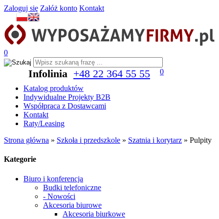
Zaloguj się
Załóż konto
Kontakt
0
Infolinia
+48 22 364 55 55
0
Katalog produktów
Indywidualne Projekty B2B
Współpraca z Dostawcami
Kontakt
Raty/Leasing
Strona główna
»
Szkoła i przedszkole
»
Szatnia i korytarz
»
Pulpity
Kategorie
Biuro i konferencja
Budki telefoniczne
- Nowości
Akcesoria biurowe
Akcesoria biurkowe