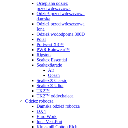
Ocieplana odzież
przeciwdeszczowa
Odzież przeciwdeszczowa
damska
Odzież przeciwdeszczowa
Iona
Odzież wododporna 300D
Polar
Portwest X3™
PWR Rainwear™
Ripstop
Sealtex Essential
Sealtex&trade
Air
Ocean
Sealtex® Classic
Sealtex® Ultra
TK2™
TK2™ oddychająca
Odzież robocza
Damska odzież robocza
DX4
Euro Work
Iona Vest-Port
Kingsmill Cotton Rich