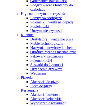
Gofrownice naleśnikarki
Podgrzewacze i fontanny do
czekolady
Higiena i utrzymanie czystości
Lampy owadobójcze
Pojemniki i worki na odpady
Popielniczki
Utrzymanie czystości
Kuchnia
Destylatory i warzelnie piwa
Meble technologiczne
Naczynia i przybory kuchenne
Obróbka ręczna i mechaniczna
Pakowarki próżniowe
Pojemniki GN
Suszarki do żywności
Urządzenia grzewcze
Wędzarnie
Pizzeria
Akcesoria do pizzy
Piece do pizzy
Restauracja
Akcesoria bufetowe
Akcesoria kelnerskie
Wyposażenie restauracji