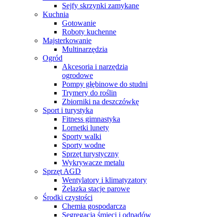
Sejfy skrzynki zamykane
Kuchnia
Gotowanie
Roboty kuchenne
Majsterkowanie
Multinarzędzia
Ogród
Akcesoria i narzędzia
ogrodowe
Pompy głębinowe do studni
Trymery do roślin
Zbiorniki na deszczówkę
Sport i turystyka
Fitness gimnastyka
Lornetki lunety
Sporty walki
Sporty wodne
Sprzęt turystyczny
Wykrywacze metalu
Sprzęt AGD
Wentylatory i klimatyzatory
Żelazka stacje parowe
Środki czystości
Chemia gospodarcza
Segregacja śmieci i odpadów