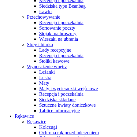
Recepcja i poczekalnia
Siedziska typu Beanbag
Ławki
Przechowywanie
Recepcja i poczekalnia
Sortowanie poczty
Stojaki na broszury
Wieszaki na ubrania
Stoły i biurka
Lady recepcyjne
Recepcja i poczekalnia
Stoliki kawowe
Wyposażenie wnętrz
Leżanki
Lustra
Maty
Maty i wycieraczki wejściowe
Recepcja i poczekalnia
Siedziska składane
Sztuczne kwiaty doniczkowe
Tablice informacyjne
Rękawice
Rękawice
Kolczugi
Ochrona rąk przed uderzeniem