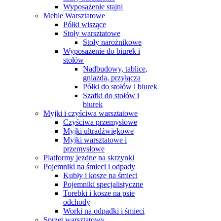
Wyposażenie stajni
Meble Warsztatowe
Półki wiszące
Stoły warsztatowe
Stoły narożnikowe
Wyposażenie do biurek i
stołów
Nadbudowy, tablice,
gniazda, przyłącza
Półki do stołów i biurek
Szafki do stołów i
biurek
Myjki i czyściwa warsztatowe
Czyściwa przemysłowe
Myjki ultradźwiękowe
Myjki warsztatowe i
przemysłowe
Platformy jezdne na skrzynki
Pojemniki na śmieci i odpady
Kubły i kosze na śmieci
Pojemniki specjalistyczne
Torebki i kosze na psie
odchody
Worki na odpadki i śmieci
Sprzęt warsztatowy