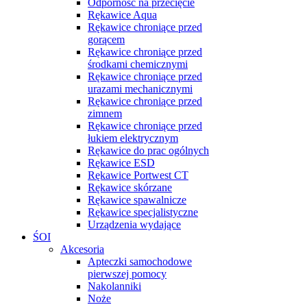
Odporność na przecięcie
Rękawice Aqua
Rękawice chroniące przed
gorącem
Rękawice chroniące przed
środkami chemicznymi
Rękawice chroniące przed
urazami mechanicznymi
Rękawice chroniące przed
zimnem
Rękawice chroniące przed
łukiem elektrycznym
Rękawice do prac ogólnych
Rękawice ESD
Rękawice Portwest CT
Rękawice skórzane
Rękawice spawalnicze
Rękawice specjalistyczne
Urządzenia wydające
ŚOI
Akcesoria
Apteczki samochodowe
pierwszej pomocy
Nakolanniki
Noże