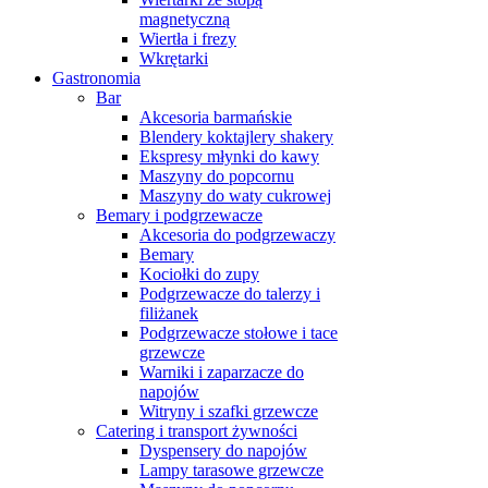
magnetyczną
Wiertła i frezy
Wkrętarki
Gastronomia
Bar
Akcesoria barmańskie
Blendery koktajlery shakery
Ekspresy młynki do kawy
Maszyny do popcornu
Maszyny do waty cukrowej
Bemary i podgrzewacze
Akcesoria do podgrzewaczy
Bemary
Kociołki do zupy
Podgrzewacze do talerzy i
filiżanek
Podgrzewacze stołowe i tace
grzewcze
Warniki i zaparzacze do
napojów
Witryny i szafki grzewcze
Catering i transport żywności
Dyspensery do napojów
Lampy tarasowe grzewcze