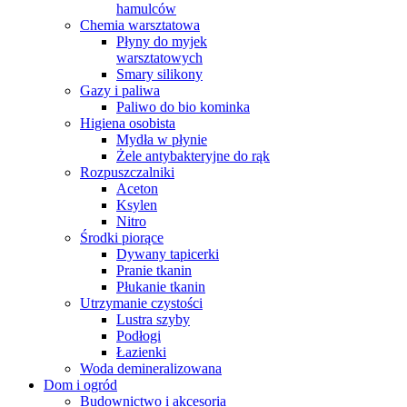
hamulców
Chemia warsztatowa
Płyny do myjek
warsztatowych
Smary silikony
Gazy i paliwa
Paliwo do bio kominka
Higiena osobista
Mydła w płynie
Żele antybakteryjne do rąk
Rozpuszczalniki
Aceton
Ksylen
Nitro
Środki piorące
Dywany tapicerki
Pranie tkanin
Płukanie tkanin
Utrzymanie czystości
Lustra szyby
Podłogi
Łazienki
Woda demineralizowana
Dom i ogród
Budownictwo i akcesoria