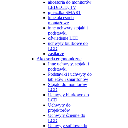
akcesoria do monitorów
LED/LCD, TV
gniazdka SMART
inne akcesoria
montażowe
inne uchwyty stojaki i
podstawki
oświetlenie LED
uchwyty biurkowe do
LCD
zasilacze
Akcesoria ergonomiczne
Inne uchwyty, stojaki i
podstawki
Podstawki i uchwyty do
tabletów i smartfonów
Stojaki do monitorów
LCD
Uchwyty biurkowe do
LCD
Uchwyty do
projektorów
Uchwyty ścienne do
LCD
Uchwyty sufitowe do