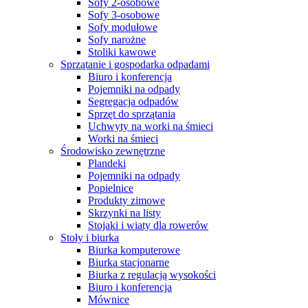
Sofy 2-osobowe
Sofy 3-osobowe
Sofy modułowe
Sofy narożne
Stoliki kawowe
Sprzątanie i gospodarka odpadami
Biuro i konferencja
Pojemniki na odpady
Segregacja odpadów
Sprzęt do sprzątania
Uchwyty na worki na śmieci
Worki na śmieci
Środowisko zewnętrzne
Plandeki
Pojemniki na odpady
Popielnice
Produkty zimowe
Skrzynki na listy
Stojaki i wiaty dla rowerów
Stoły i biurka
Biurka komputerowe
Biurka stacjonarne
Biurka z regulacją wysokości
Biuro i konferencja
Mównice