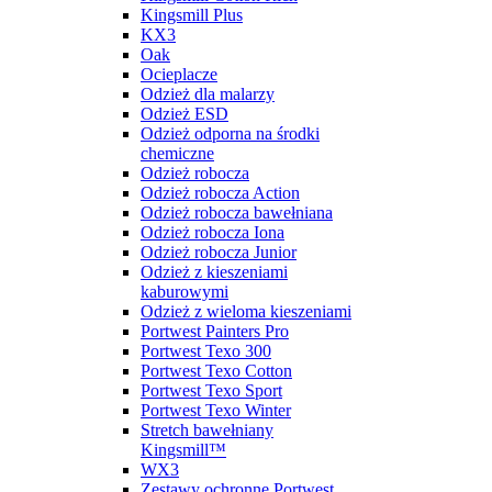
Kingsmill Plus
KX3
Oak
Ocieplacze
Odzież dla malarzy
Odzież ESD
Odzież odporna na środki
chemiczne
Odzież robocza
Odzież robocza Action
Odzież robocza bawełniana
Odzież robocza Iona
Odzież robocza Junior
Odzież z kieszeniami
kaburowymi
Odzież z wieloma kieszeniami
Portwest Painters Pro
Portwest Texo 300
Portwest Texo Cotton
Portwest Texo Sport
Portwest Texo Winter
Stretch bawełniany
Kingsmill™
WX3
Zestawy ochronne Portwest