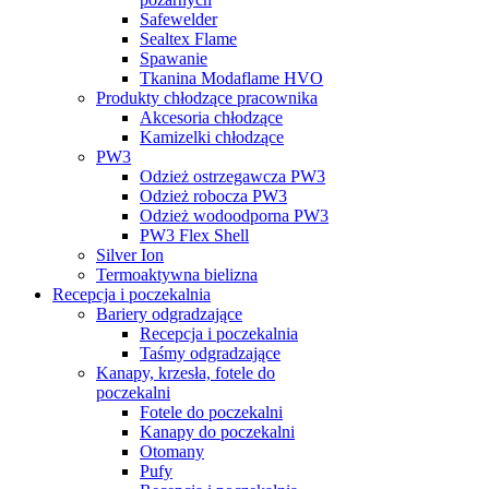
Safewelder
Sealtex Flame
Spawanie
Tkanina Modaflame HVO
Produkty chłodzące pracownika
Akcesoria chłodzące
Kamizelki chłodzące
PW3
Odzież ostrzegawcza PW3
Odzież robocza PW3
Odzież wodoodporna PW3
PW3 Flex Shell
Silver Ion
Termoaktywna bielizna
Recepcja i poczekalnia
Bariery odgradzające
Recepcja i poczekalnia
Taśmy odgradzające
Kanapy, krzesła, fotele do
poczekalni
Fotele do poczekalni
Kanapy do poczekalni
Otomany
Pufy