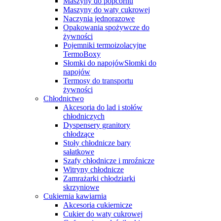
Maszyny do popcornu
Maszyny do waty cukrowej
Naczynia jednorazowe
Opakowania spożywcze do
żywności
Pojemniki termoizolacyjne
TermoBoxy
Słomki do napojówSłomki do
napojów
Termosy do transportu
żywności
Chłodnictwo
Akcesoria do lad i stołów
chłodniczych
Dyspensery granitory
chłodzące
Stoły chłodnicze bary
sałatkowe
Szafy chłodnicze i mroźnicze
Witryny chłodnicze
Zamrażarki chłodziarki
skrzyniowe
Cukiernia kawiarnia
Akcesoria cukiernicze
Cukier do waty cukrowej