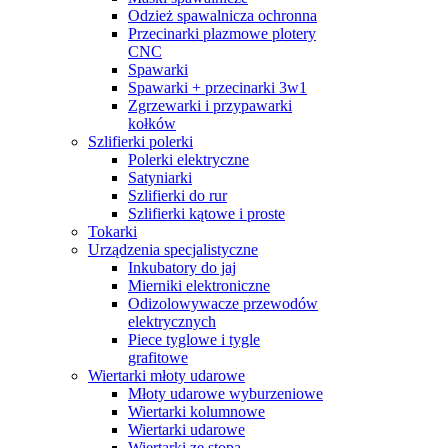
Odzież spawalnicza ochronna
Przecinarki plazmowe plotery
CNC
Spawarki
Spawarki + przecinarki 3w1
Zgrzewarki i przypawarki
kołków
Szlifierki polerki
Polerki elektryczne
Satyniarki
Szlifierki do rur
Szlifierki kątowe i proste
Tokarki
Urządzenia specjalistyczne
Inkubatory do jaj
Mierniki elektroniczne
Odizolowywacze przewodów
elektrycznych
Piece tyglowe i tygle
grafitowe
Wiertarki młoty udarowe
Młoty udarowe wyburzeniowe
Wiertarki kolumnowe
Wiertarki udarowe
Wiertarki ze stopą