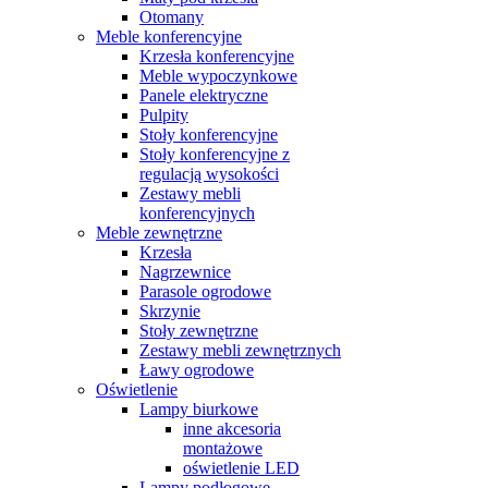
Otomany
Meble konferencyjne
Krzesła konferencyjne
Meble wypoczynkowe
Panele elektryczne
Pulpity
Stoły konferencyjne
Stoły konferencyjne z
regulacją wysokości
Zestawy mebli
konferencyjnych
Meble zewnętrzne
Krzesła
Nagrzewnice
Parasole ogrodowe
Skrzynie
Stoły zewnętrzne
Zestawy mebli zewnętrznych
Ławy ogrodowe
Oświetlenie
Lampy biurkowe
inne akcesoria
montażowe
oświetlenie LED
Lampy podłogowe