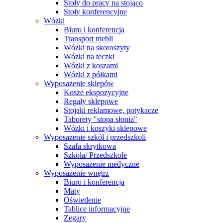
Stoły do pracy na stojąco
Stoły konferencyjne
Wózki
Biuro i konferencja
Transport mebli
Wózki na skoroszyty
Wózki na teczki
Wózki z koszami
Wózki z półkami
Wyposażenie sklepów
Kosze ekspozycyjne
Regały sklepowe
Stojaki reklamowe, potykacze
Taborety "stopa słonia"
Wózki i koszyki sklepowe
Wyposażenie szkół i przedszkoli
Szafa skrytkowa
Szkoła/ Przedszkole
Wyposażenie medyczne
Wyposażenie wnętrz
Biuro i konferencja
Maty
Oświetlenie
Tablice informacyjne
Zegary