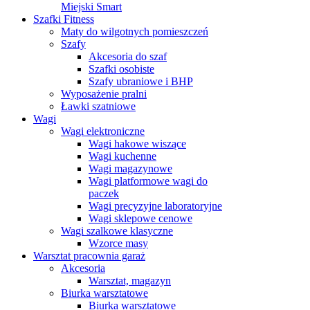
Miejski Smart
Szafki Fitness
Maty do wilgotnych pomieszczeń
Szafy
Akcesoria do szaf
Szafki osobiste
Szafy ubraniowe i BHP
Wyposażenie pralni
Ławki szatniowe
Wagi
Wagi elektroniczne
Wagi hakowe wiszące
Wagi kuchenne
Wagi magazynowe
Wagi platformowe wagi do
paczek
Wagi precyzyjne laboratoryjne
Wagi sklepowe cenowe
Wagi szalkowe klasyczne
Wzorce masy
Warsztat pracownia garaż
Akcesoria
Warsztat, magazyn
Biurka warsztatowe
Biurka warsztatowe