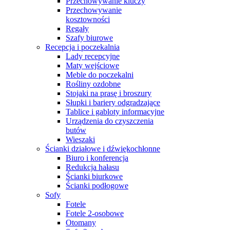
Przechowywanie kluczy
Przechowywanie
kosztowności
Regały
Szafy biurowe
Recepcja i poczekalnia
Lady recepcyjne
Maty wejściowe
Meble do poczekalni
Rośliny ozdobne
Stojaki na prasę i broszury
Słupki i bariery odgradzające
Tablice i gabloty informacyjne
Urządzenia do czyszczenia
butów
Wieszaki
Ścianki działowe i dźwiękochłonne
Biuro i konferencja
Redukcja hałasu
Ścianki biurkowe
Ścianki podłogowe
Sofy
Fotele
Fotele 2-osobowe
Otomany