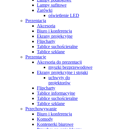
Lampy sufitowe
Żarówki
oświetlenie LED
Prezentacja
Akcesoria
Biuro i konferencja
Ekrany projekcyjne
Flipcharty
Tablice suchościeralne
Tablice szklane
Prezentacje
Akcesoria do prezentacji
myszki bezprzewodowe
Ekrany projekcyjne i stojaki
uchwyty do
projektorów
Flipcharty
Tablice informacyjne
Tablice suchościeralne
Tablice szklane
Przechowywanie
Biuro i konferencja
Komody
Kontenerki biurowe