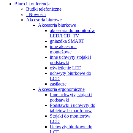
Biuro i konferencja
Budki telefoniczne
- Nowości
Akcesoria biurowe
Akcesoria biurkowe
akcesoria do monitorów
LED/LCD, TV
gniazdka SMART
inne akcesoria
montażowe
inne uchwyty stojaki i
podstawki
oświetlenie LED
uchwyty biurkowe do
LCD
zasilacze
Akcesoria ergonomiczne
Inne uchwyty, stojaki i
podstawki
Podstawki i uchwyty do
tabletów i smartfonów
Stojaki do monitorów
LCD
Uchwyty biurkowe do
LCD