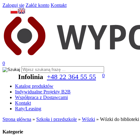
Zaloguj się
Załóż konto
Kontakt
0
Infolinia
+48 22 364 55 55
0
Katalog produktów
Indywidualne Projekty B2B
Współpraca z Dostawcami
Kontakt
Raty/Leasing
Strona główna
»
Szkoła i przedszkole
»
Wózki
»
Wózki do biblioteki
Kategorie