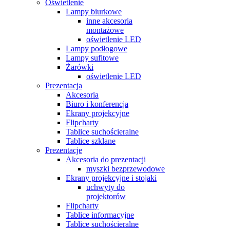
Oświetlenie
Lampy biurkowe
inne akcesoria
montażowe
oświetlenie LED
Lampy podłogowe
Lampy sufitowe
Żarówki
oświetlenie LED
Prezentacja
Akcesoria
Biuro i konferencja
Ekrany projekcyjne
Flipcharty
Tablice suchościeralne
Tablice szklane
Prezentacje
Akcesoria do prezentacji
myszki bezprzewodowe
Ekrany projekcyjne i stojaki
uchwyty do
projektorów
Flipcharty
Tablice informacyjne
Tablice suchościeralne