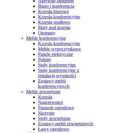
Aktywne siedzenie
Biuro i konferencja
Krzesła biurowe
Krzesła konferencyjne
Krzesła siodłowe
Maty pod krzesła
Otomany
Meble konferencyjne
Krzesła konferencyjne
Meble wypoczynkowe
Panele elektryczne
Pulpity
Stoły konferencyjne
Stoły konferencyjne z
regulacją wysokości
Zestawy mebli
konferencyjnych
Meble zewnętrzne
Krzesła
Nagrzewnice
Parasole ogrodowe
Skrzynie
Stoły zewnętrzne
Zestawy mebli zewnętrznych
Ławy ogrodowe