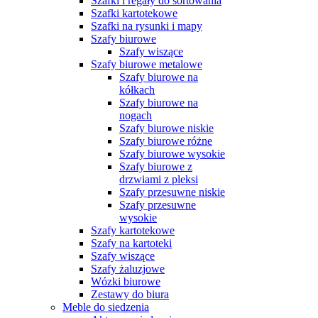
Szafki i regały do sortowania
Szafki kartotekowe
Szafki na rysunki i mapy
Szafy biurowe
Szafy wiszące
Szafy biurowe metalowe
Szafy biurowe na
kółkach
Szafy biurowe na
nogach
Szafy biurowe niskie
Szafy biurowe różne
Szafy biurowe wysokie
Szafy biurowe z
drzwiami z pleksi
Szafy przesuwne niskie
Szafy przesuwne
wysokie
Szafy kartotekowe
Szafy na kartoteki
Szafy wiszące
Szafy żaluzjowe
Wózki biurowe
Zestawy do biura
Meble do siedzenia