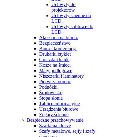
Uchwyty do
projektorów
Uchwyty ścienne do
LCD
Uchwyty sufitowe do
LCD
Akcesoria na biurko
Bezpieczeństwo
Biuro i konferencja
Drukarki etykiet
Gniazda i kable
Kosze na śmieci
Maty podłogowe
Niszczarki i laminatory
Pierwsza pomoc
Podnóżki
Środowisko
Stopa słonia
Tablice informacyjne
Urządzenia biurowe
Zegary ścienne
Bezpieczne przechowywanie
Szafki na klucze
Szafy metalowe, sejfy i szafy
pancerne