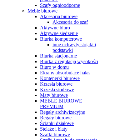
Szafy ognioodporne
Meble biurowe
Akcesoria biurowe
Akcesoria do szaf
Aktywne biuro
Aktywne siedzenie
Biurka komputerowe
inne uchwyty stojaki i
podstawki
Biurka stacjonarne
Biurka z regulacją wysokości
Biuro w domu
Ekrany absorbujące hałas
Kontenerki biurowe
Krzesła biurowe
Krzesła siodłowe
Maty biurowe
MEBLE BIUROWE
PREMIUM
Regały archiwizacyjne
Regały biurowe
Ścianki działowe
Stelaże i blaty
Szafki biurowe