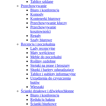
Tablice szklane
Przechowywanie
Biuro i konferencja
Komody
Kontenerki biurowe
Przechowywanie kluczy
Przechowywanie
kosztowności
Regały
Szafy biurowe
Recepcja i poczekalnia
Lady recepcyjne
Maty wejściowe
Meble do poczekalni
Rośliny ozdobne
Stojaki na prasę i broszury
Słupki i bariery odgradzające
Tablice i gabloty informacyjne
Urządzenia do czyszczenia
butów
Wieszaki
Ścianki działowe i dźwiękochłonne
Biuro i konferencja
Redukcja hałasu
Ścianki biurkowe