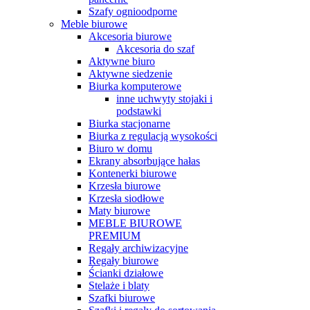
Szafy ognioodporne
Meble biurowe
Akcesoria biurowe
Akcesoria do szaf
Aktywne biuro
Aktywne siedzenie
Biurka komputerowe
inne uchwyty stojaki i
podstawki
Biurka stacjonarne
Biurka z regulacją wysokości
Biuro w domu
Ekrany absorbujące hałas
Kontenerki biurowe
Krzesła biurowe
Krzesła siodłowe
Maty biurowe
MEBLE BIUROWE
PREMIUM
Regały archiwizacyjne
Regały biurowe
Ścianki działowe
Stelaże i blaty
Szafki biurowe