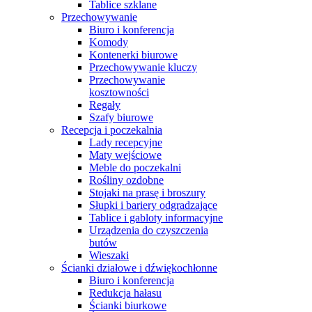
Tablice szklane
Przechowywanie
Biuro i konferencja
Komody
Kontenerki biurowe
Przechowywanie kluczy
Przechowywanie
kosztowności
Regały
Szafy biurowe
Recepcja i poczekalnia
Lady recepcyjne
Maty wejściowe
Meble do poczekalni
Rośliny ozdobne
Stojaki na prasę i broszury
Słupki i bariery odgradzające
Tablice i gabloty informacyjne
Urządzenia do czyszczenia
butów
Wieszaki
Ścianki działowe i dźwiękochłonne
Biuro i konferencja
Redukcja hałasu
Ścianki biurkowe