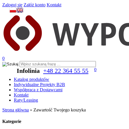
Zaloguj się
Załóż konto
Kontakt
0
Infolinia
+48 22 364 55 55
0
Katalog produktów
Indywidualne Projekty B2B
Współpraca z Dostawcami
Kontakt
Raty/Leasing
Strona główna
»
Zawartość Twojego koszyka
Kategorie