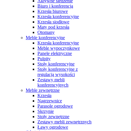
Aktywne siedzenie
Biuro i konferencja
Krzesła biurowe
Krzesła konferencyjne
Krzesła siodłowe
Maty pod krzesła
Otomany
Meble konferencyjne
Krzesła konferencyjne
Meble wypoczynkowe
Panele elektryczne
Pulpity
Stoły konferencyjne
Stoły konferencyjne z
regulacją wysokości
Zestawy mebli
konferencyjnych
Meble zewnętrzne
Krzesła
Nagrzewnice
Parasole ogrodowe
Skrzynie
Stoły zewnętrzne
Zestawy mebli zewnętrznych
Ławy ogrodowe