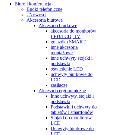
Biuro i konferencja
Budki telefoniczne
- Nowości
Akcesoria biurowe
Akcesoria biurkowe
akcesoria do monitorów
LED/LCD, TV
gniazdka SMART
inne akcesoria
montażowe
inne uchwyty stojaki i
podstawki
oświetlenie LED
uchwyty biurkowe do
LCD
zasilacze
Akcesoria ergonomiczne
Inne uchwyty, stojaki i
podstawki
Podstawki i uchwyty do
tabletów i smartfonów
Stojaki do monitorów
LCD
Uchwyty biurkowe do
LCD