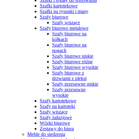
Szafki i regały do sortowania
Szafki kartotekowe
Szafki na rysunki i mapy
Szafy biurowe
Szafy wiszące
Szafy biurowe metalowe
Szafy biurowe na
kółkach
Szafy biurowe na
nogach
Szafy biurowe niskie
Szafy biurowe różne
Szafy biurowe wysokie
Szafy biurowe z
drzwiami z pleksi
Szafy przesuwne niskie
Szafy przesuwne
wysokie
Szafy kartotekowe
Szafy na kartoteki
Szafy wiszące
Szafy żaluzjowe
Wózki biurowe
Zestawy do biura
Meble do siedzenia