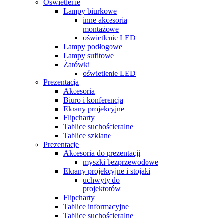
Oświetlenie
Lampy biurkowe
inne akcesoria
montażowe
oświetlenie LED
Lampy podłogowe
Lampy sufitowe
Żarówki
oświetlenie LED
Prezentacja
Akcesoria
Biuro i konferencja
Ekrany projekcyjne
Flipcharty
Tablice suchościeralne
Tablice szklane
Prezentacje
Akcesoria do prezentacji
myszki bezprzewodowe
Ekrany projekcyjne i stojaki
uchwyty do
projektorów
Flipcharty
Tablice informacyjne
Tablice suchościeralne