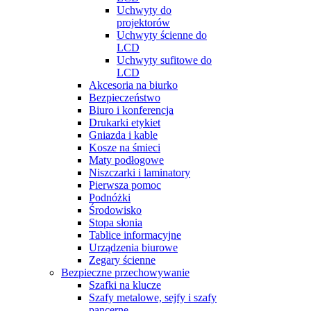
Uchwyty do
projektorów
Uchwyty ścienne do
LCD
Uchwyty sufitowe do
LCD
Akcesoria na biurko
Bezpieczeństwo
Biuro i konferencja
Drukarki etykiet
Gniazda i kable
Kosze na śmieci
Maty podłogowe
Niszczarki i laminatory
Pierwsza pomoc
Podnóżki
Środowisko
Stopa słonia
Tablice informacyjne
Urządzenia biurowe
Zegary ścienne
Bezpieczne przechowywanie
Szafki na klucze
Szafy metalowe, sejfy i szafy
pancerne