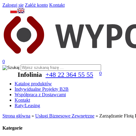
Zaloguj się
Załóż konto
Kontakt
0
Infolinia
+48 22 364 55 55
0
Katalog produktów
Indywidualne Projekty B2B
Współpraca z Dostawcami
Kontakt
Raty/Leasing
Strona główna
»
Usługi Biznesowe Zewnętrzne
»
Zarządzanie Flotą
Kategorie