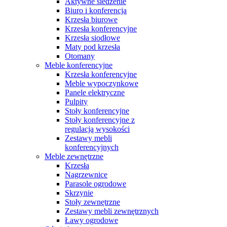
Aktywne siedzenie
Biuro i konferencja
Krzesła biurowe
Krzesła konferencyjne
Krzesła siodłowe
Maty pod krzesła
Otomany
Meble konferencyjne
Krzesła konferencyjne
Meble wypoczynkowe
Panele elektryczne
Pulpity
Stoły konferencyjne
Stoły konferencyjne z
regulacją wysokości
Zestawy mebli
konferencyjnych
Meble zewnętrzne
Krzesła
Nagrzewnice
Parasole ogrodowe
Skrzynie
Stoły zewnętrzne
Zestawy mebli zewnętrznych
Ławy ogrodowe