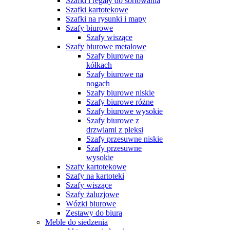
Szafki i regały do sortowania
Szafki kartotekowe
Szafki na rysunki i mapy
Szafy biurowe
Szafy wiszące
Szafy biurowe metalowe
Szafy biurowe na
kółkach
Szafy biurowe na
nogach
Szafy biurowe niskie
Szafy biurowe różne
Szafy biurowe wysokie
Szafy biurowe z
drzwiami z pleksi
Szafy przesuwne niskie
Szafy przesuwne
wysokie
Szafy kartotekowe
Szafy na kartoteki
Szafy wiszące
Szafy żaluzjowe
Wózki biurowe
Zestawy do biura
Meble do siedzenia