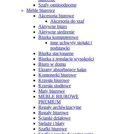
Szafy ognioodporne
Meble biurowe
Akcesoria biurowe
Akcesoria do szaf
Aktywne biuro
Aktywne siedzenie
Biurka komputerowe
inne uchwyty stojaki i
podstawki
Biurka stacjonarne
Biurka z regulacją wysokości
Biuro w domu
Ekrany absorbujące hałas
Kontenerki biurowe
Krzesła biurowe
Krzesła siodłowe
Maty biurowe
MEBLE BIUROWE
PREMIUM
Regały archiwizacyjne
Regały biurowe
Ścianki działowe
Stelaże i blaty
Szafki biurowe