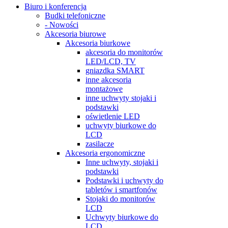
Biuro i konferencja
Budki telefoniczne
- Nowości
Akcesoria biurowe
Akcesoria biurkowe
akcesoria do monitorów
LED/LCD, TV
gniazdka SMART
inne akcesoria
montażowe
inne uchwyty stojaki i
podstawki
oświetlenie LED
uchwyty biurkowe do
LCD
zasilacze
Akcesoria ergonomiczne
Inne uchwyty, stojaki i
podstawki
Podstawki i uchwyty do
tabletów i smartfonów
Stojaki do monitorów
LCD
Uchwyty biurkowe do
LCD