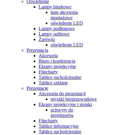
Oświetlenie
Lampy biurkowe
inne akcesoria
montażowe
oświetlenie LED
Lampy podłogowe
Lampy sufitowe
Żarówki
oświetlenie LED
Prezentacja
Akcesoria
Biuro i konferencja
Ekrany projekcyjne
Flipcharty
Tablice suchościeralne
Tablice szklane
Prezentacje
Akcesoria do prezentacji
myszki bezprzewodowe
Ekrany projekcyjne i stojaki
uchwyty do
projektorów
Flipcharty
Tablice informacyjne
Tablice suchościeralne