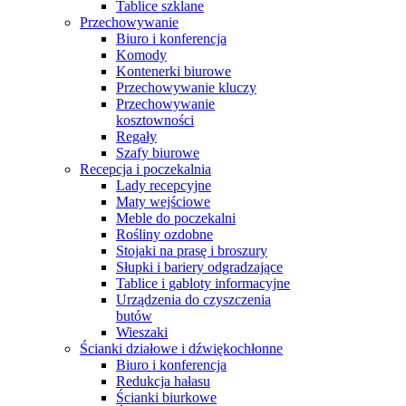
Tablice szklane
Przechowywanie
Biuro i konferencja
Komody
Kontenerki biurowe
Przechowywanie kluczy
Przechowywanie
kosztowności
Regały
Szafy biurowe
Recepcja i poczekalnia
Lady recepcyjne
Maty wejściowe
Meble do poczekalni
Rośliny ozdobne
Stojaki na prasę i broszury
Słupki i bariery odgradzające
Tablice i gabloty informacyjne
Urządzenia do czyszczenia
butów
Wieszaki
Ścianki działowe i dźwiękochłonne
Biuro i konferencja
Redukcja hałasu
Ścianki biurkowe