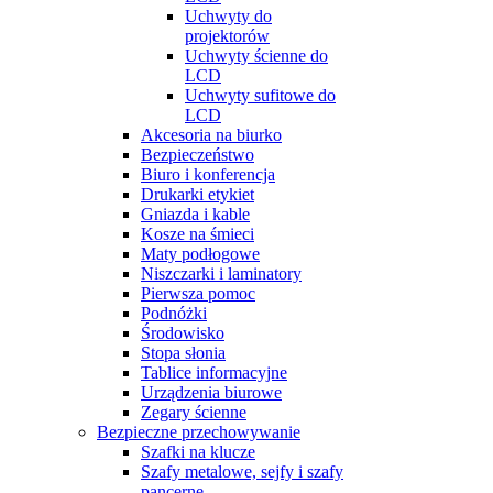
Uchwyty do
projektorów
Uchwyty ścienne do
LCD
Uchwyty sufitowe do
LCD
Akcesoria na biurko
Bezpieczeństwo
Biuro i konferencja
Drukarki etykiet
Gniazda i kable
Kosze na śmieci
Maty podłogowe
Niszczarki i laminatory
Pierwsza pomoc
Podnóżki
Środowisko
Stopa słonia
Tablice informacyjne
Urządzenia biurowe
Zegary ścienne
Bezpieczne przechowywanie
Szafki na klucze
Szafy metalowe, sejfy i szafy
pancerne