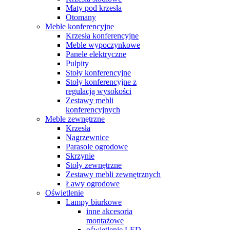
Maty pod krzesła
Otomany
Meble konferencyjne
Krzesła konferencyjne
Meble wypoczynkowe
Panele elektryczne
Pulpity
Stoły konferencyjne
Stoły konferencyjne z
regulacją wysokości
Zestawy mebli
konferencyjnych
Meble zewnętrzne
Krzesła
Nagrzewnice
Parasole ogrodowe
Skrzynie
Stoły zewnętrzne
Zestawy mebli zewnętrznych
Ławy ogrodowe
Oświetlenie
Lampy biurkowe
inne akcesoria
montażowe
oświetlenie LED