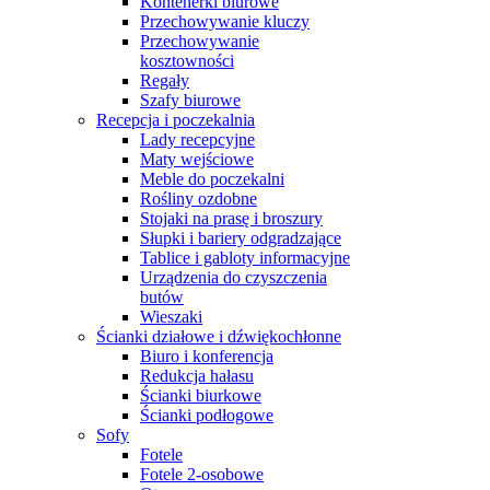
Kontenerki biurowe
Przechowywanie kluczy
Przechowywanie
kosztowności
Regały
Szafy biurowe
Recepcja i poczekalnia
Lady recepcyjne
Maty wejściowe
Meble do poczekalni
Rośliny ozdobne
Stojaki na prasę i broszury
Słupki i bariery odgradzające
Tablice i gabloty informacyjne
Urządzenia do czyszczenia
butów
Wieszaki
Ścianki działowe i dźwiękochłonne
Biuro i konferencja
Redukcja hałasu
Ścianki biurkowe
Ścianki podłogowe
Sofy
Fotele
Fotele 2-osobowe