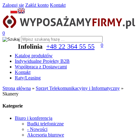
Zaloguj się
Załóż konto
Kontakt
0
Infolinia
+48 22 364 55 55
0
Katalog produktów
Indywidualne Projekty B2B
Współpraca z Dostawcami
Kontakt
Raty/Leasing
Strona główna
»
Sprzęt Telekomunikacyjny i Informatyczny
»
Skanery
Kategorie
Biuro i konferencja
Budki telefoniczne
- Nowości
Akcesoria biurowe