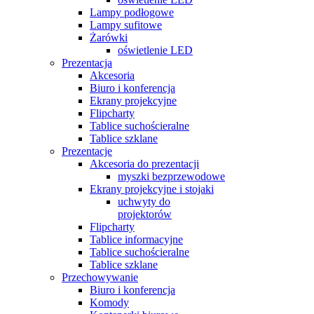
Lampy podłogowe
Lampy sufitowe
Żarówki
oświetlenie LED
Prezentacja
Akcesoria
Biuro i konferencja
Ekrany projekcyjne
Flipcharty
Tablice suchościeralne
Tablice szklane
Prezentacje
Akcesoria do prezentacji
myszki bezprzewodowe
Ekrany projekcyjne i stojaki
uchwyty do
projektorów
Flipcharty
Tablice informacyjne
Tablice suchościeralne
Tablice szklane
Przechowywanie
Biuro i konferencja
Komody