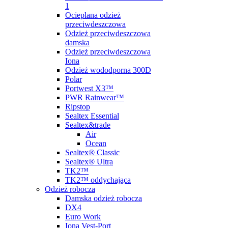
1
Ocieplana odzież
przeciwdeszczowa
Odzież przeciwdeszczowa
damska
Odzież przeciwdeszczowa
Iona
Odzież wododporna 300D
Polar
Portwest X3™
PWR Rainwear™
Ripstop
Sealtex Essential
Sealtex&trade
Air
Ocean
Sealtex® Classic
Sealtex® Ultra
TK2™
TK2™ oddychająca
Odzież robocza
Damska odzież robocza
DX4
Euro Work
Iona Vest-Port