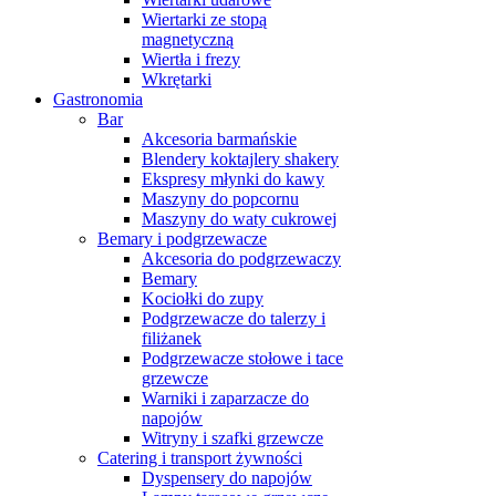
Wiertarki ze stopą
magnetyczną
Wiertła i frezy
Wkrętarki
Gastronomia
Bar
Akcesoria barmańskie
Blendery koktajlery shakery
Ekspresy młynki do kawy
Maszyny do popcornu
Maszyny do waty cukrowej
Bemary i podgrzewacze
Akcesoria do podgrzewaczy
Bemary
Kociołki do zupy
Podgrzewacze do talerzy i
filiżanek
Podgrzewacze stołowe i tace
grzewcze
Warniki i zaparzacze do
napojów
Witryny i szafki grzewcze
Catering i transport żywności
Dyspensery do napojów