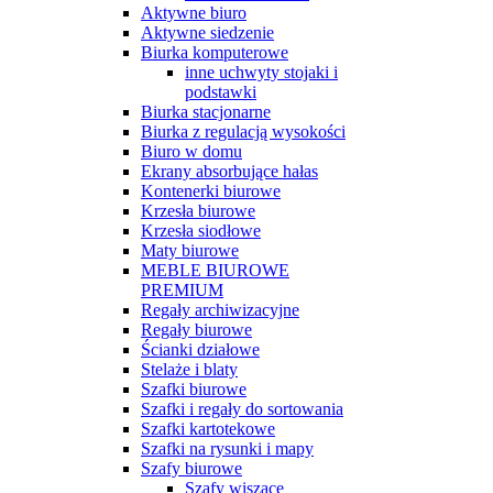
Aktywne biuro
Aktywne siedzenie
Biurka komputerowe
inne uchwyty stojaki i
podstawki
Biurka stacjonarne
Biurka z regulacją wysokości
Biuro w domu
Ekrany absorbujące hałas
Kontenerki biurowe
Krzesła biurowe
Krzesła siodłowe
Maty biurowe
MEBLE BIUROWE
PREMIUM
Regały archiwizacyjne
Regały biurowe
Ścianki działowe
Stelaże i blaty
Szafki biurowe
Szafki i regały do sortowania
Szafki kartotekowe
Szafki na rysunki i mapy
Szafy biurowe
Szafy wiszące