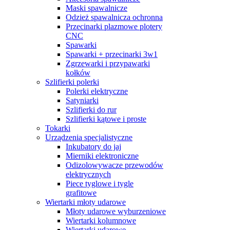
Maski spawalnicze
Odzież spawalnicza ochronna
Przecinarki plazmowe plotery
CNC
Spawarki
Spawarki + przecinarki 3w1
Zgrzewarki i przypawarki
kołków
Szlifierki polerki
Polerki elektryczne
Satyniarki
Szlifierki do rur
Szlifierki kątowe i proste
Tokarki
Urządzenia specjalistyczne
Inkubatory do jaj
Mierniki elektroniczne
Odizolowywacze przewodów
elektrycznych
Piece tyglowe i tygle
grafitowe
Wiertarki młoty udarowe
Młoty udarowe wyburzeniowe
Wiertarki kolumnowe
Wiertarki udarowe