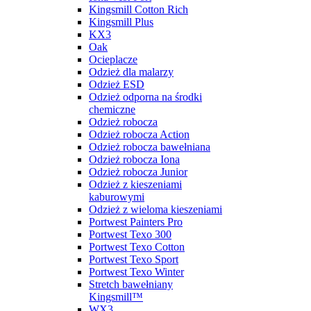
Kingsmill Cotton Rich
Kingsmill Plus
KX3
Oak
Ocieplacze
Odzież dla malarzy
Odzież ESD
Odzież odporna na środki
chemiczne
Odzież robocza
Odzież robocza Action
Odzież robocza bawełniana
Odzież robocza Iona
Odzież robocza Junior
Odzież z kieszeniami
kaburowymi
Odzież z wieloma kieszeniami
Portwest Painters Pro
Portwest Texo 300
Portwest Texo Cotton
Portwest Texo Sport
Portwest Texo Winter
Stretch bawełniany
Kingsmill™
WX3