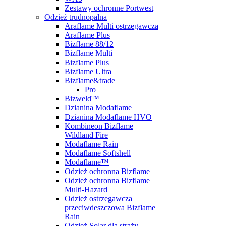
Zestawy ochronne Portwest
Odzież trudnopalna
Araflame Multi ostrzegawcza
Araflame Plus
Bizflame 88/12
Bizflame Multi
Bizflame Plus
Bizflame Ultra
Bizflame&trade
Pro
Bizweld™
Dzianina Modaflame
Dzianina Modaflame HVO
Kombineon Bizflame
Wildland Fire
Modaflame Rain
Modaflame Softshell
Modaflame™
Odzież ochronna Bizflame
Odzież ochronna Bizflame
Multi-Hazard
Odzież ostrzegawcza
przeciwdeszczowa Bizflame
Rain
Odzież Solar dla straży