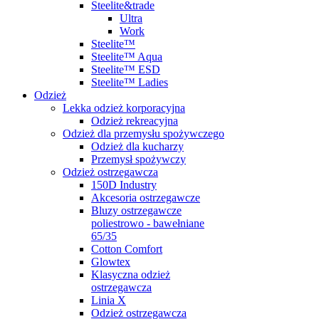
Steelite&trade
Ultra
Work
Steelite™
Steelite™ Aqua
Steelite™ ESD
Steelite™ Ladies
Odzież
Lekka odzież korporacyjna
Odzież rekreacyjna
Odzież dla przemysłu spożywczego
Odzież dla kucharzy
Przemysł spożywczy
Odzież ostrzegawcza
150D Industry
Akcesoria ostrzegawcze
Bluzy ostrzegawcze
poliestrowo - bawełniane
65/35
Cotton Comfort
Glowtex
Klasyczna odzież
ostrzegawcza
Linia X
Odzież ostrzegawcza