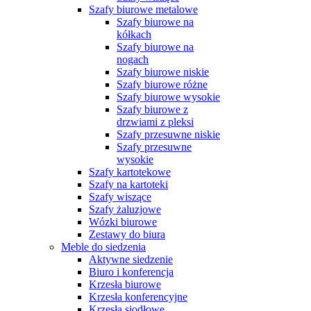
Szafy biurowe metalowe
Szafy biurowe na
kółkach
Szafy biurowe na
nogach
Szafy biurowe niskie
Szafy biurowe różne
Szafy biurowe wysokie
Szafy biurowe z
drzwiami z pleksi
Szafy przesuwne niskie
Szafy przesuwne
wysokie
Szafy kartotekowe
Szafy na kartoteki
Szafy wiszące
Szafy żaluzjowe
Wózki biurowe
Zestawy do biura
Meble do siedzenia
Aktywne siedzenie
Biuro i konferencja
Krzesła biurowe
Krzesła konferencyjne
Krzesła siodłowe