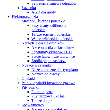
Segregacja śmieci i odpadów
Łazienka
AGD dla urody
Elektronarzędzia
Materiały ścierne i polerskie
Pasy taśmy szlifierskie
polerskie
Tarcze ścierne i polerskie
Walce szlifierskie polerskie
Narzędzia dla elektroników
Akcesoria dla elektroników
Separatory ekranów LCD
Stacje lutownicze lutownice
Źródła prądu zasilacze
Nożyce wyżynarki
Noże termiczne do styropianu
Nożyce do blachy
Opalarki
Palniki opalarki lutownice gazowe
Piły pilarki
Pilarki ręczne
Piły tarczowe ukośne
Tarcze do pił
Spawalnictwo
Akcesoria spawalnicze