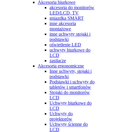
Akcesoria biurkowe
akcesoria do monitorów
LED/LCD, TV
gniazdka SMART
inne akcesoria
montażowe
inne uchwyty stojaki i
podstawki
oświetlenie LED
uchwyty biurkowe do
LCD
zasilacze
Akcesoria ergonomiczne
Inne uchwyty, stojaki i
podstawki
Podstawki i uchwyty do
tabletów i smartfonów
Stojaki do monitorów
LCD
Uchwyty biurkowe do
LCD
Uchwyty do
projektorów
Uchwyty ścienne do
LCD