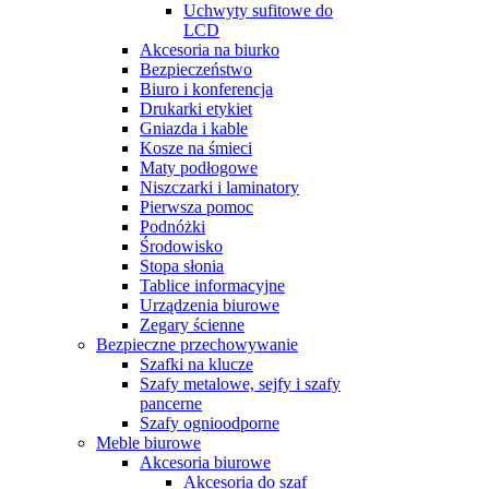
Uchwyty sufitowe do
LCD
Akcesoria na biurko
Bezpieczeństwo
Biuro i konferencja
Drukarki etykiet
Gniazda i kable
Kosze na śmieci
Maty podłogowe
Niszczarki i laminatory
Pierwsza pomoc
Podnóżki
Środowisko
Stopa słonia
Tablice informacyjne
Urządzenia biurowe
Zegary ścienne
Bezpieczne przechowywanie
Szafki na klucze
Szafy metalowe, sejfy i szafy
pancerne
Szafy ognioodporne
Meble biurowe
Akcesoria biurowe
Akcesoria do szaf