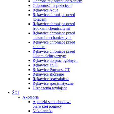
Ochrona rąk przed uderzeniem
Odporność na przecięcie
Rękawice Aqua
Rękawice chroniące przed
gorącem
Rękawice chroniące przed
środkami chemicznymi
Rękawice chroniące przed
urazami mechanicznymi
Rękawice chroniące przed
zimnem
Rękawice chroniące przed
łukiem elektrycznym
Rękawice do prac ogólnych
Rękawice ESD
Rękawice Portwest CT
Rękawice skórzane
Rękawice spawalnicze
Rękawice specjalistyczne
Urządzenia wydające
ŚOI
Akcesoria
Apteczki samochodowe
pierwszej pomocy
Nakolanniki