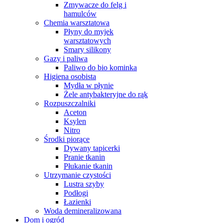
Zmywacze do felg i
hamulców
Chemia warsztatowa
Płyny do myjek
warsztatowych
Smary silikony
Gazy i paliwa
Paliwo do bio kominka
Higiena osobista
Mydła w płynie
Żele antybakteryjne do rąk
Rozpuszczalniki
Aceton
Ksylen
Nitro
Środki piorące
Dywany tapicerki
Pranie tkanin
Płukanie tkanin
Utrzymanie czystości
Lustra szyby
Podłogi
Łazienki
Woda demineralizowana
Dom i ogród