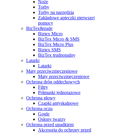
Noże
Torby
Torby na narzędzia
Zakładowe apteczki pierwszej
pomocy
BizTex&trade
Biztex Micro
BizTex Micro & SMS
BizTex Micro Plus
Biztex SMS
BizTex trudnopalny
Latarki
Latarki
Maty przeciwzmęczeniowe
Maty przeciwzmęczeniowe
Ochrona dróg oddechowych
Filtry
Półmaski jednorazowe
Ochrona głowy
Czapki antyskalpowe
Ochrona oczu
Gogle
Osłony twarzy
Ochrona przed upadkiem
Akcesoria do ochrony przed