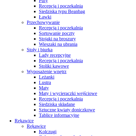
Pufy
Recepcja i poczekalnia
Siedziska typu Beanbag
Ławki
Przechowywanie
Recepcja i poczekalnia
Sortowanie poczty
Stojaki na broszury
Wieszaki na ubrania
Stoły i biurka
Lady recepcyjne
Recepcja i poczekalnia
Stoliki kawowe
Wyposażenie wnętrz
Leżanki
Lustra
Maty
Maty i wycieraczki wejściowe
Recepcja i poczekalnia
Siedziska składane
Sztuczne kwiaty doniczkowe
Tablice informacyjne
Rękawice
Rękawice
Kolczugi