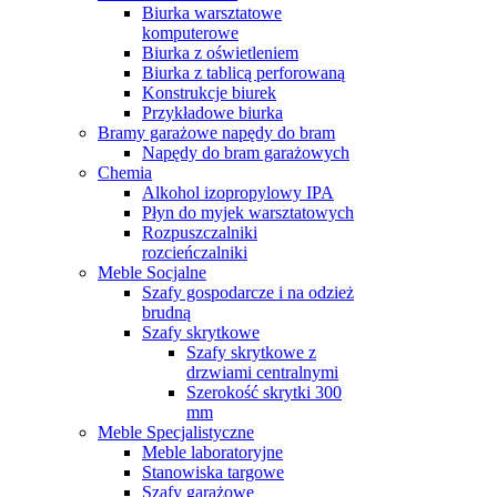
Biurka warsztatowe
komputerowe
Biurka z oświetleniem
Biurka z tablicą perforowaną
Konstrukcje biurek
Przykładowe biurka
Bramy garażowe napędy do bram
Napędy do bram garażowych
Chemia
Alkohol izopropylowy IPA
Płyn do myjek warsztatowych
Rozpuszczalniki
rozcieńczalniki
Meble Socjalne
Szafy gospodarcze i na odzież
brudną
Szafy skrytkowe
Szafy skrytkowe z
drzwiami centralnymi
Szerokość skrytki 300
mm
Meble Specjalistyczne
Meble laboratoryjne
Stanowiska targowe
Szafy garażowe