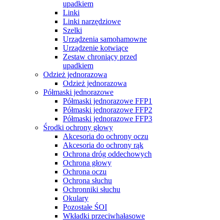
upadkiem
Linki
Linki narzędziowe
Szelki
Urządzenia samohamowne
Urządzenie kotwiące
Zestaw chroniący przed
upadkiem
Odzież jednorazowa
Odzież jednorazowa
Półmaski jednorazowe
Półmaski jednorazowe FFP1
Półmaski jednorazowe FFP2
Półmaski jednorazowe FFP3
Środki ochrony głowy
Akcesoria do ochrony oczu
Akcesoria do ochrony rąk
Ochrona dróg oddechowych
Ochrona głowy
Ochrona oczu
Ochrona słuchu
Ochronniki słuchu
Okulary
Pozostałe ŚOI
Wkładki przeciwhałasowe