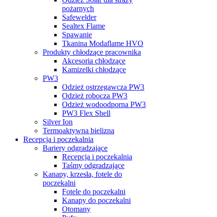
pożarnych
Safewelder
Sealtex Flame
Spawanie
Tkanina Modaflame HVO
Produkty chłodzące pracownika
Akcesoria chłodzące
Kamizelki chłodzące
PW3
Odzież ostrzegawcza PW3
Odzież robocza PW3
Odzież wodoodporna PW3
PW3 Flex Shell
Silver Ion
Termoaktywna bielizna
Recepcja i poczekalnia
Bariery odgradzające
Recepcja i poczekalnia
Taśmy odgradzające
Kanapy, krzesła, fotele do
poczekalni
Fotele do poczekalni
Kanapy do poczekalni
Otomany