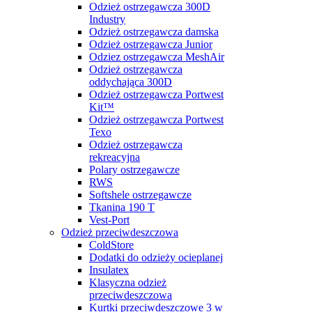
Odzież ostrzegawcza 300D
Industry
Odzież ostrzegawcza damska
Odzież ostrzegawcza Junior
Odziez ostrzegawcza MeshAir
Odzież ostrzegawcza
oddychająca 300D
Odzież ostrzegawcza Portwest
Kit™
Odzież ostrzegawcza Portwest
Texo
Odzież ostrzegawcza
rekreacyjna
Polary ostrzegawcze
RWS
Softshele ostrzegawcze
Tkanina 190 T
Vest-Port
Odzież przeciwdeszczowa
ColdStore
Dodatki do odzieży ocieplanej
Insulatex
Klasyczna odzież
przeciwdeszczowa
Kurtki przeciwdeszczowe 3 w