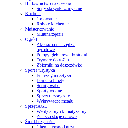
Budownictwo i akcesoria
Sejfy skrzynki zamykane
Kuchnia
Gotowanie
Roboty kuchenne
Majsterkowanie
Multinarzędzia
Ogród
Akcesoria i narzędzia
ogrodowe
Pompy głębinowe do studni
Trymery do roślin
Zbiorniki na deszczówkę
Sport i turystyka
Fitness gimnastyka
Lornetki lunety
Sporty walki
Sporty wodne
Sprzęt turystyczny
Wykrywacze metalu
Sprzęt AGD
Wentylatory i klimatyzatory
Żelazka stacje parowe
Środki czystości
Chemia gospodarcza