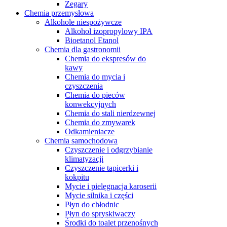
Zegary
Chemia przemysłowa
Alkohole niespożywcze
Alkohol izopropylowy IPA
Bioetanol Etanol
Chemia dla gastronomii
Chemia do ekspresów do
kawy
Chemia do mycia i
czyszczenia
Chemia do pieców
konwekcyjnych
Chemia do stali nierdzewnej
Chemia do zmywarek
Odkamieniacze
Chemia samochodowa
Czyszczenie i odgrzybianie
klimatyzacji
Czyszczenie tapicerki i
kokpitu
Mycie i pielęgnacja karoserii
Mycie silnika i części
Płyn do chłodnic
Płyn do spryskiwaczy
Środki do toalet przenośnych