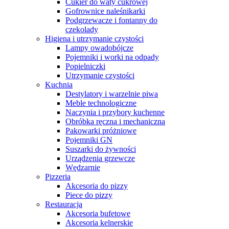
Cukier do waty cukrowej
Gofrownice naleśnikarki
Podgrzewacze i fontanny do
czekolady
Higiena i utrzymanie czystości
Lampy owadobójcze
Pojemniki i worki na odpady
Popielniczki
Utrzymanie czystości
Kuchnia
Destylatory i warzelnie piwa
Meble technologiczne
Naczynia i przybory kuchenne
Obróbka ręczna i mechaniczna
Pakowarki próżniowe
Pojemniki GN
Suszarki do żywności
Urządzenia grzewcze
Wędzarnie
Pizzeria
Akcesoria do pizzy
Piece do pizzy
Restauracja
Akcesoria bufetowe
Akcesoria kelnerskie