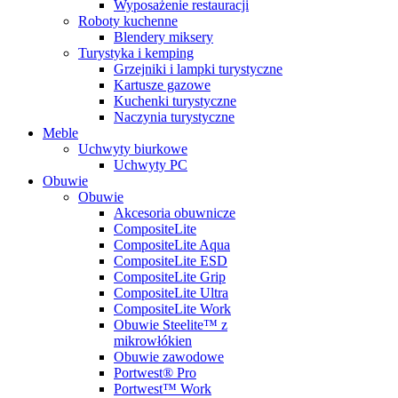
Wyposażenie restauracji
Roboty kuchenne
Blendery miksery
Turystyka i kemping
Grzejniki i lampki turystyczne
Kartusze gazowe
Kuchenki turystyczne
Naczynia turystyczne
Meble
Uchwyty biurkowe
Uchwyty PC
Obuwie
Obuwie
Akcesoria obuwnicze
CompositeLite
CompositeLite Aqua
CompositeLite ESD
CompositeLite Grip
CompositeLite Ultra
CompositeLite Work
Obuwie Steelite™ z
mikrowłókien
Obuwie zawodowe
Portwest® Pro
Portwest™ Work