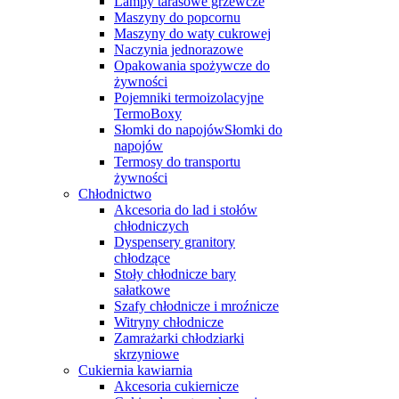
Lampy tarasowe grzewcze
Maszyny do popcornu
Maszyny do waty cukrowej
Naczynia jednorazowe
Opakowania spożywcze do
żywności
Pojemniki termoizolacyjne
TermoBoxy
Słomki do napojówSłomki do
napojów
Termosy do transportu
żywności
Chłodnictwo
Akcesoria do lad i stołów
chłodniczych
Dyspensery granitory
chłodzące
Stoły chłodnicze bary
sałatkowe
Szafy chłodnicze i mroźnicze
Witryny chłodnicze
Zamrażarki chłodziarki
skrzyniowe
Cukiernia kawiarnia
Akcesoria cukiernicze