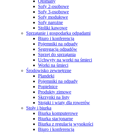
Otomany
Sofy 2-osobowe
Sofy 3-osobowe
Sofy modułowe
Sofy narożne
Stoliki kawowe
Sprzątanie i gospodarka odpadami
Biuro i konferencja
Pojemniki na odpady
Segregacja odpadów
Sprzęt do sprzątania
Uchwyty na worki na śmieci
Worki na śmieci
Środowisko zewnętrzne
Plandeki
Pojemniki na odpady
Popielnice
Produkty zimowe
Skrzynki na listy
Stojaki i wiaty dla rowerów
Stoły i biurka
Biurka komputerowe
Biurka stacjonarne
Biurka z regulacją wysokości
Biuro i konferencja