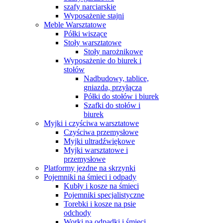
szafy narciarskie
Wyposażenie stajni
Meble Warsztatowe
Półki wiszące
Stoły warsztatowe
Stoły narożnikowe
Wyposażenie do biurek i
stołów
Nadbudowy, tablice,
gniazda, przyłącza
Półki do stołów i biurek
Szafki do stołów i
biurek
Myjki i czyściwa warsztatowe
Czyściwa przemysłowe
Myjki ultradźwiękowe
Myjki warsztatowe i
przemysłowe
Platformy jezdne na skrzynki
Pojemniki na śmieci i odpady
Kubły i kosze na śmieci
Pojemniki specjalistyczne
Torebki i kosze na psie
odchody
Worki na odpadki i śmieci