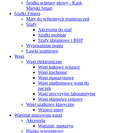
Środki ochrony głowy - Kask
Miejski Smart
Szafki Fitness
Maty do wilgotnych pomieszczeń
Szafy
Akcesoria do szaf
Szafki osobiste
Szafy ubraniowe i BHP
Wyposażenie pralni
Ławki szatniowe
Wagi
Wagi elektroniczne
Wagi hakowe wiszące
Wagi kuchenne
Wagi magazynowe
Wagi platformowe wagi do
paczek
Wagi precyzyjne laboratoryjne
Wagi sklepowe cenowe
Wagi szalkowe klasyczne
Wzorce masy
Warsztat pracownia garaż
Akcesoria
Warsztat, magazyn
Biurka warsztatowe