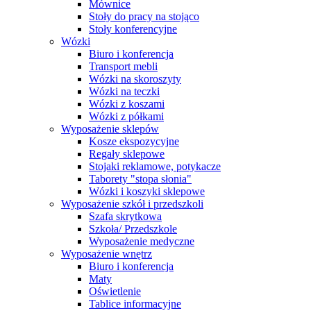
Mównice
Stoły do pracy na stojąco
Stoły konferencyjne
Wózki
Biuro i konferencja
Transport mebli
Wózki na skoroszyty
Wózki na teczki
Wózki z koszami
Wózki z półkami
Wyposażenie sklepów
Kosze ekspozycyjne
Regały sklepowe
Stojaki reklamowe, potykacze
Taborety "stopa słonia"
Wózki i koszyki sklepowe
Wyposażenie szkół i przedszkoli
Szafa skrytkowa
Szkoła/ Przedszkole
Wyposażenie medyczne
Wyposażenie wnętrz
Biuro i konferencja
Maty
Oświetlenie
Tablice informacyjne