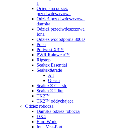
1
Ocieplana odzież
przeciwdeszczowa
Odzież przeciwdeszczowa
damska
Odzież przeciwdeszczowa
Iona
Odzież wododporna 300D
Polar
Portwest X3™
PWR Rainwear™
Ripstop
Sealtex Essential
Sealtex&trade
Air
Ocean
Sealtex® Classic
Sealtex® Ultra
TK2™
TK2™ oddychająca
Odzież robocza
Damska odzież robocza
DX4
Euro Work
Iona Vest-Port