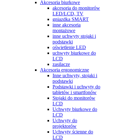
Akcesoria biurkowe
akcesoria do monitorów
LED/LCD, TV
gniazdka SMART
inne akcesoria
montażowe
inne uchwyty stojaki i
podstawki
oświetlenie LED
uchwyty biurkowe do
LCD
zasilacze
Akcesoria ergonomiczne
Inne uchwyty, stojaki i
podstawki
Podstawki i uchwyty do
tabletów i smartfonów
Stojaki do monitorów
LCD
Uchwyty biurkowe do
LCD
Uchwyty do
projektorów
Uchwyty ścienne do
LCD