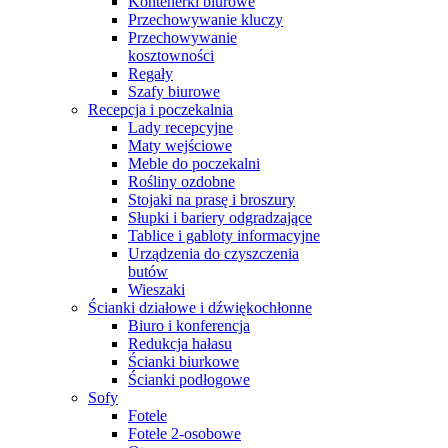
Kontenerki biurowe
Przechowywanie kluczy
Przechowywanie
kosztowności
Regały
Szafy biurowe
Recepcja i poczekalnia
Lady recepcyjne
Maty wejściowe
Meble do poczekalni
Rośliny ozdobne
Stojaki na prasę i broszury
Słupki i bariery odgradzające
Tablice i gabloty informacyjne
Urządzenia do czyszczenia
butów
Wieszaki
Ścianki działowe i dźwiękochłonne
Biuro i konferencja
Redukcja hałasu
Ścianki biurkowe
Ścianki podłogowe
Sofy
Fotele
Fotele 2-osobowe