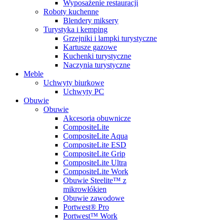
Wyposażenie restauracji
Roboty kuchenne
Blendery miksery
Turystyka i kemping
Grzejniki i lampki turystyczne
Kartusze gazowe
Kuchenki turystyczne
Naczynia turystyczne
Meble
Uchwyty biurkowe
Uchwyty PC
Obuwie
Obuwie
Akcesoria obuwnicze
CompositeLite
CompositeLite Aqua
CompositeLite ESD
CompositeLite Grip
CompositeLite Ultra
CompositeLite Work
Obuwie Steelite™ z
mikrowłókien
Obuwie zawodowe
Portwest® Pro
Portwest™ Work