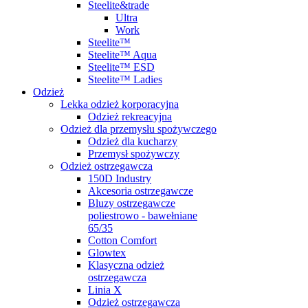
Steelite&trade
Ultra
Work
Steelite™
Steelite™ Aqua
Steelite™ ESD
Steelite™ Ladies
Odzież
Lekka odzież korporacyjna
Odzież rekreacyjna
Odzież dla przemysłu spożywczego
Odzież dla kucharzy
Przemysł spożywczy
Odzież ostrzegawcza
150D Industry
Akcesoria ostrzegawcze
Bluzy ostrzegawcze
poliestrowo - bawełniane
65/35
Cotton Comfort
Glowtex
Klasyczna odzież
ostrzegawcza
Linia X
Odzież ostrzegawcza