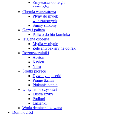
Zmywacze do felg i
hamulców
Chemia warsztatowa
Płyny do myjek
warsztatowych
Smary silikony
Gazy i paliwa
Paliwo do bio kominka
Higiena osobista
Mydła w płynie
Żele antybakteryjne do rąk
Rozpuszczalniki
Aceton
Ksylen
Nitro
Środki piorące
Dywany tapicerki
Pranie tkanin
Płukanie tkanin
Utrzymanie czystości
Lustra szyby
Podłogi
Łazienki
Woda demineralizowana
Dom i ogród