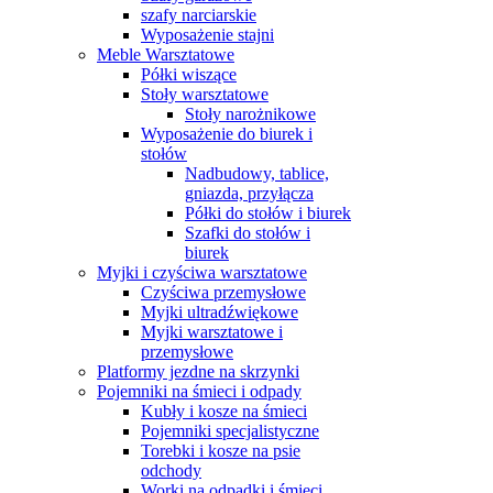
szafy narciarskie
Wyposażenie stajni
Meble Warsztatowe
Półki wiszące
Stoły warsztatowe
Stoły narożnikowe
Wyposażenie do biurek i
stołów
Nadbudowy, tablice,
gniazda, przyłącza
Półki do stołów i biurek
Szafki do stołów i
biurek
Myjki i czyściwa warsztatowe
Czyściwa przemysłowe
Myjki ultradźwiękowe
Myjki warsztatowe i
przemysłowe
Platformy jezdne na skrzynki
Pojemniki na śmieci i odpady
Kubły i kosze na śmieci
Pojemniki specjalistyczne
Torebki i kosze na psie
odchody
Worki na odpadki i śmieci