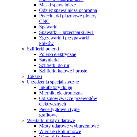
Maski spawalnicze
Odzież spawalnicza ochronna
Przecinarki plazmowe plotery
CNC
Spawarki
Spawarki + przecinarki 3w1
Zgrzewarki i przypawarki
kołków
Szlifierki polerki
Polerki elektryczne
Satyniarki
Szlifierki do rur
Szlifierki kątowe i proste
Tokarki
Urządzenia specjalistyczne
Inkubatory do jaj
Mierniki elektroniczne
Odizolowywacze przewodów
elektrycznych
Piece tyglowe i tygle
grafitowe
Wiertarki młoty udarowe
Młoty udarowe wyburzeniowe
Wiertarki kolumnowe
Wiertarki udarowe