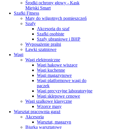
Środki ochrony głowy - Kask
Miejski Smart
Szafki Fitness
Maty do wilgotnych pomieszczeń
Szafy
Akcesoria do szaf
Szafki osobiste
Szafy ubraniowe i BHP
Wyposażenie pralni
Ławki szatniowe
Wagi
Wagi elektroniczne
Wagi hakowe wiszące
Wagi kuchenne
Wagi magazynowe
Wagi platformowe wagi do
paczek
Wagi precyzyjne laboratoryjne
Wagi sklepowe cenowe
Wagi szalkowe klasyczne
Wzorce masy
Warsztat pracownia garaż
Akcesoria
Warsztat, magazyn
Biurka warsztatowe