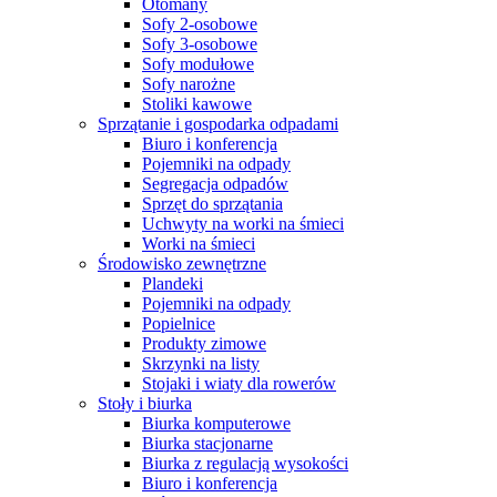
Otomany
Sofy 2-osobowe
Sofy 3-osobowe
Sofy modułowe
Sofy narożne
Stoliki kawowe
Sprzątanie i gospodarka odpadami
Biuro i konferencja
Pojemniki na odpady
Segregacja odpadów
Sprzęt do sprzątania
Uchwyty na worki na śmieci
Worki na śmieci
Środowisko zewnętrzne
Plandeki
Pojemniki na odpady
Popielnice
Produkty zimowe
Skrzynki na listy
Stojaki i wiaty dla rowerów
Stoły i biurka
Biurka komputerowe
Biurka stacjonarne
Biurka z regulacją wysokości
Biuro i konferencja