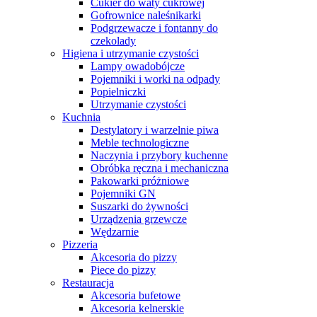
Cukier do waty cukrowej
Gofrownice naleśnikarki
Podgrzewacze i fontanny do
czekolady
Higiena i utrzymanie czystości
Lampy owadobójcze
Pojemniki i worki na odpady
Popielniczki
Utrzymanie czystości
Kuchnia
Destylatory i warzelnie piwa
Meble technologiczne
Naczynia i przybory kuchenne
Obróbka ręczna i mechaniczna
Pakowarki próżniowe
Pojemniki GN
Suszarki do żywności
Urządzenia grzewcze
Wędzarnie
Pizzeria
Akcesoria do pizzy
Piece do pizzy
Restauracja
Akcesoria bufetowe
Akcesoria kelnerskie