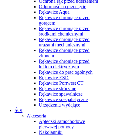
Ochrona rąk przed uderzeniem
Odporność na przecięcie
Rękawice Aqua
Rękawice chroniące przed
gorącem
Rękawice chroniące przed
środkami chemicznymi
Rękawice chroniące przed
urazami mechanicznymi
Rękawice chroniące przed
zimnem
Rękawice chroniące przed
łukiem elektrycznym
Rękawice do prac ogólnych
Rękawice ESD
Rękawice Portwest CT
Rękawice skórzane
Rękawice spawalnicze
Rękawice specjalistyczne
Urządzenia wydające
ŚOI
Akcesoria
Apteczki samochodowe
pierwszej pomocy
Nakolanniki