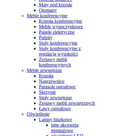
Maty pod krzesła
Otomany
Meble konferencyjne
Krzesła konferencyjne
Meble wypoczynkowe
Panele elektryczne
Pulpity
Stoły konferencyjne
Stoły konferencyjne z
regulacją wysokości
Zestawy mebli
konferencyjnych
Meble zewnętrzne
Krzesła
Nagrzewnice
Parasole ogrodowe
Skrzynie
Stoły zewnętrzne
Zestawy mebli zewnętrznych
Ławy ogrodowe
Oświetlenie
Lampy biurkowe
inne akcesoria
montażowe
oświetlenie LED