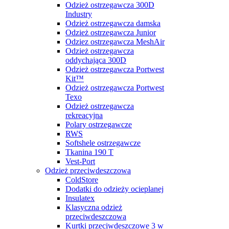
Odzież ostrzegawcza 300D
Industry
Odzież ostrzegawcza damska
Odzież ostrzegawcza Junior
Odziez ostrzegawcza MeshAir
Odzież ostrzegawcza
oddychająca 300D
Odzież ostrzegawcza Portwest
Kit™
Odzież ostrzegawcza Portwest
Texo
Odzież ostrzegawcza
rekreacyjna
Polary ostrzegawcze
RWS
Softshele ostrzegawcze
Tkanina 190 T
Vest-Port
Odzież przeciwdeszczowa
ColdStore
Dodatki do odzieży ocieplanej
Insulatex
Klasyczna odzież
przeciwdeszczowa
Kurtki przeciwdeszczowe 3 w