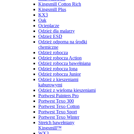
Kingsmill Cotton Rich
Kingsmill Plus
KX3
Oak
Ocieplacze
Odzież dla malarzy
Odzież ESD
Odzież odporna na środki
chemiczne
Odzież robocza
Odzież robocza Action
Odzież robocza bawełniana
Odzież robocza Iona
Odzież robocza Junior
Odzież z kieszeniami
kaburowymi
Odzież z wieloma kieszeniami
Portwest Painters Pro
Portwest Texo 300
Portwest Texo Cotton
Portwest Texo Sport
Portwest Texo Winter
Stretch bawełniany
Kingsmill™
WX3