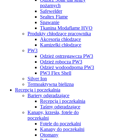
pożarnych
Safewelder
Sealtex Flame
Spawanie
Tkanina Modaflame HVO
Produkty chłodzące pracownika
Akcesoria chłodzące
Kamizelki chłodzące
PW3
Odzież ostrzegawcza PW3
Odzież robocza PW3
Odzież wodoodporna PW3
PW3 Flex Shell
Silver Ion
Termoaktywna bielizna
Recepcja i poczekalnia
Bariery odgradzające
Recepcja i poczekalnia
Taśmy odgradzające
Kanapy, krzesła, fotele do
poczekalni
Fotele do poczekalni
Kanapy do poczekalni
Otomany