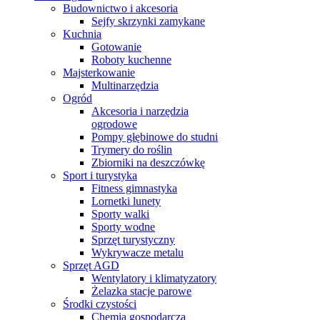
Budownictwo i akcesoria
Sejfy skrzynki zamykane
Kuchnia
Gotowanie
Roboty kuchenne
Majsterkowanie
Multinarzędzia
Ogród
Akcesoria i narzędzia
ogrodowe
Pompy głębinowe do studni
Trymery do roślin
Zbiorniki na deszczówkę
Sport i turystyka
Fitness gimnastyka
Lornetki lunety
Sporty walki
Sporty wodne
Sprzęt turystyczny
Wykrywacze metalu
Sprzęt AGD
Wentylatory i klimatyzatory
Żelazka stacje parowe
Środki czystości
Chemia gospodarcza