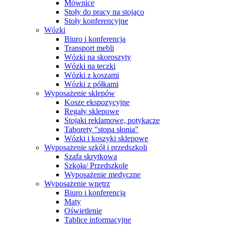
Mównice
Stoły do pracy na stojąco
Stoły konferencyjne
Wózki
Biuro i konferencja
Transport mebli
Wózki na skoroszyty
Wózki na teczki
Wózki z koszami
Wózki z półkami
Wyposażenie sklepów
Kosze ekspozycyjne
Regały sklepowe
Stojaki reklamowe, potykacze
Taborety "stopa słonia"
Wózki i koszyki sklepowe
Wyposażenie szkół i przedszkoli
Szafa skrytkowa
Szkoła/ Przedszkole
Wyposażenie medyczne
Wyposażenie wnętrz
Biuro i konferencja
Maty
Oświetlenie
Tablice informacyjne