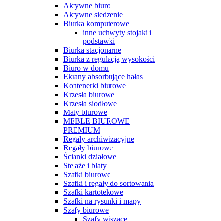
Aktywne biuro
Aktywne siedzenie
Biurka komputerowe
inne uchwyty stojaki i
podstawki
Biurka stacjonarne
Biurka z regulacją wysokości
Biuro w domu
Ekrany absorbujące hałas
Kontenerki biurowe
Krzesła biurowe
Krzesła siodłowe
Maty biurowe
MEBLE BIUROWE
PREMIUM
Regały archiwizacyjne
Regały biurowe
Ścianki działowe
Stelaże i blaty
Szafki biurowe
Szafki i regały do sortowania
Szafki kartotekowe
Szafki na rysunki i mapy
Szafy biurowe
Szafy wiszące