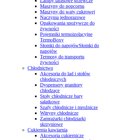
Lampy tarasowe grzewcze
Maszyny do popcornu
Maszyny do waty cukrowej
Naczynia jednorazowe
Opakowania spożywcze do
żywności
Pojemniki termoizolacyjne
TermoBoxy
Słomki do napojówSłomki do
napojów
Termosy do transportu
żywności
Chłodnictwo
Akcesoria do lad i stołów
chłodniczych
Dyspensery granitory
chłodzące
Stoły chłodnicze bary
sałatkowe
Szafy chłodnicze i mroźnicze
Witryny chłodnicze
Zamrażarki chłodziarki
skrzyniowe
Cukiernia kawiarnia
Akcesoria cukiernicze