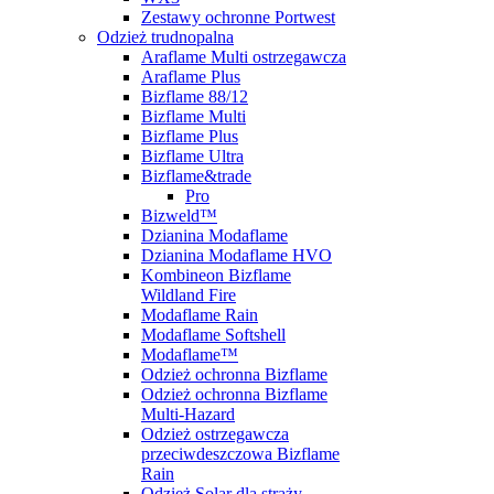
Zestawy ochronne Portwest
Odzież trudnopalna
Araflame Multi ostrzegawcza
Araflame Plus
Bizflame 88/12
Bizflame Multi
Bizflame Plus
Bizflame Ultra
Bizflame&trade
Pro
Bizweld™
Dzianina Modaflame
Dzianina Modaflame HVO
Kombineon Bizflame
Wildland Fire
Modaflame Rain
Modaflame Softshell
Modaflame™
Odzież ochronna Bizflame
Odzież ochronna Bizflame
Multi-Hazard
Odzież ostrzegawcza
przeciwdeszczowa Bizflame
Rain
Odzież Solar dla straży