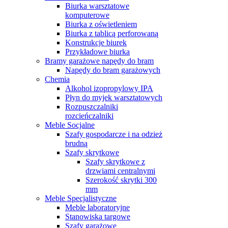
Biurka warsztatowe
komputerowe
Biurka z oświetleniem
Biurka z tablicą perforowaną
Konstrukcje biurek
Przykładowe biurka
Bramy garażowe napędy do bram
Napędy do bram garażowych
Chemia
Alkohol izopropylowy IPA
Płyn do myjek warsztatowych
Rozpuszczalniki
rozcieńczalniki
Meble Socjalne
Szafy gospodarcze i na odzież
brudną
Szafy skrytkowe
Szafy skrytkowe z
drzwiami centralnymi
Szerokość skrytki 300
mm
Meble Specjalistyczne
Meble laboratoryjne
Stanowiska targowe
Szafy garażowe