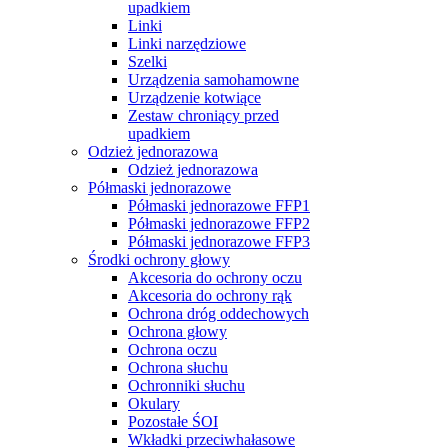
upadkiem
Linki
Linki narzędziowe
Szelki
Urządzenia samohamowne
Urządzenie kotwiące
Zestaw chroniący przed
upadkiem
Odzież jednorazowa
Odzież jednorazowa
Półmaski jednorazowe
Półmaski jednorazowe FFP1
Półmaski jednorazowe FFP2
Półmaski jednorazowe FFP3
Środki ochrony głowy
Akcesoria do ochrony oczu
Akcesoria do ochrony rąk
Ochrona dróg oddechowych
Ochrona głowy
Ochrona oczu
Ochrona słuchu
Ochronniki słuchu
Okulary
Pozostałe ŚOI
Wkładki przeciwhałasowe