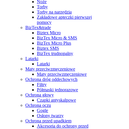
Noże
Torby
Torby na narzędzia
Zakładowe apteczki pierwszej
pomocy
BizTex&trade
Biztex Micro
BizTex Micro & SMS
BizTex Micro Plus
Biztex SMS
BizTex trudnopalny
Latarki
Latarki
Maty przeciwzmęczeniowe
Maty przeciwzmęczeniowe
Ochrona dróg oddechowych
Filtry
Półmaski jednorazowe
Ochrona głowy
Czapki antyskalpowe
Ochrona oczu
Gogle
Osłony twarzy
Ochrona przed upadkiem
Akcesoria do ochrony przed