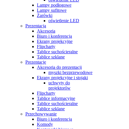
Lampy podłogowe
Lampy sufitowe
Żarówki
oświetlenie LED
Prezentacja
Akcesoria
Biuro i konferencja
Ekrany projekcyjne
Flipcharty
Tablice suchościeralne
Tablice szklane
Prezentacje
Akcesoria do prezentacji
myszki bezprzewodowe
Ekrany projekcyjne i stojaki
uchwyty do
projektorów
Flipcharty
Tablice informacyjne
Tablice suchościeralne
Tablice szklane
Przechowywanie
Biuro i konferencja
Komody