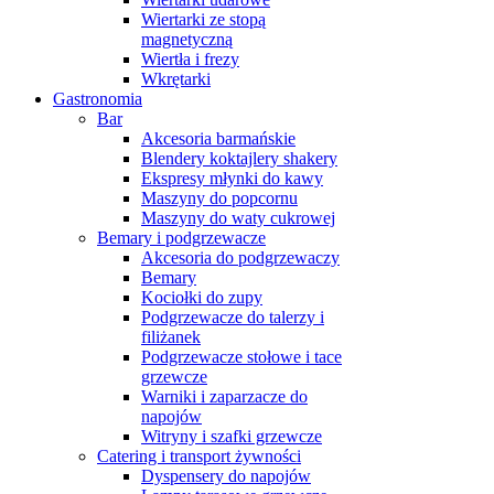
Wiertarki ze stopą
magnetyczną
Wiertła i frezy
Wkrętarki
Gastronomia
Bar
Akcesoria barmańskie
Blendery koktajlery shakery
Ekspresy młynki do kawy
Maszyny do popcornu
Maszyny do waty cukrowej
Bemary i podgrzewacze
Akcesoria do podgrzewaczy
Bemary
Kociołki do zupy
Podgrzewacze do talerzy i
filiżanek
Podgrzewacze stołowe i tace
grzewcze
Warniki i zaparzacze do
napojów
Witryny i szafki grzewcze
Catering i transport żywności
Dyspensery do napojów