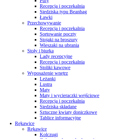
Pufy
Recepcja i poczekalnia
Siedziska typu Beanbag
Ławki
Przechowywanie
Recepcja i poczekalnia
Sortowanie poczty
Stojaki na broszury
Wieszaki na ubrania
Stoły i biurka
Lady recepcyjne
Recepcja i poczekalnia
Stoliki kawowe
Wyposażenie wnętrz
Leżanki
Lustra
Maty
Maty i wycieraczki wejściowe
Recepcja i poczekalnia
Siedziska składane
Sztuczne kwiaty doniczkowe
Tablice informacyjne
Rękawice
Rękawice
Kolczugi