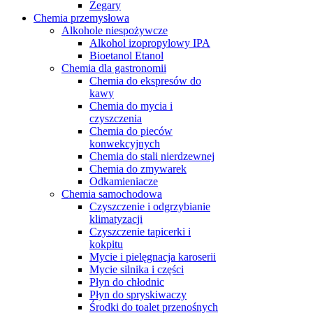
Zegary
Chemia przemysłowa
Alkohole niespożywcze
Alkohol izopropylowy IPA
Bioetanol Etanol
Chemia dla gastronomii
Chemia do ekspresów do
kawy
Chemia do mycia i
czyszczenia
Chemia do pieców
konwekcyjnych
Chemia do stali nierdzewnej
Chemia do zmywarek
Odkamieniacze
Chemia samochodowa
Czyszczenie i odgrzybianie
klimatyzacji
Czyszczenie tapicerki i
kokpitu
Mycie i pielęgnacja karoserii
Mycie silnika i części
Płyn do chłodnic
Płyn do spryskiwaczy
Środki do toalet przenośnych