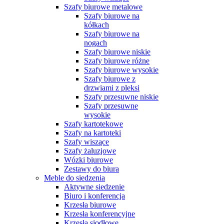
Szafy biurowe metalowe
Szafy biurowe na
kółkach
Szafy biurowe na
nogach
Szafy biurowe niskie
Szafy biurowe różne
Szafy biurowe wysokie
Szafy biurowe z
drzwiami z pleksi
Szafy przesuwne niskie
Szafy przesuwne
wysokie
Szafy kartotekowe
Szafy na kartoteki
Szafy wiszące
Szafy żaluzjowe
Wózki biurowe
Zestawy do biura
Meble do siedzenia
Aktywne siedzenie
Biuro i konferencja
Krzesła biurowe
Krzesła konferencyjne
Krzesła siodłowe