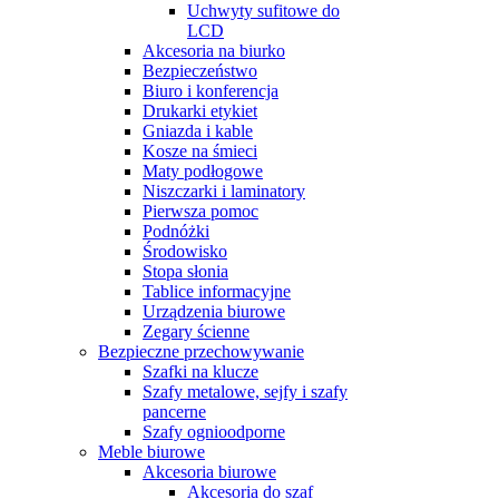
Uchwyty sufitowe do
LCD
Akcesoria na biurko
Bezpieczeństwo
Biuro i konferencja
Drukarki etykiet
Gniazda i kable
Kosze na śmieci
Maty podłogowe
Niszczarki i laminatory
Pierwsza pomoc
Podnóżki
Środowisko
Stopa słonia
Tablice informacyjne
Urządzenia biurowe
Zegary ścienne
Bezpieczne przechowywanie
Szafki na klucze
Szafy metalowe, sejfy i szafy
pancerne
Szafy ognioodporne
Meble biurowe
Akcesoria biurowe
Akcesoria do szaf