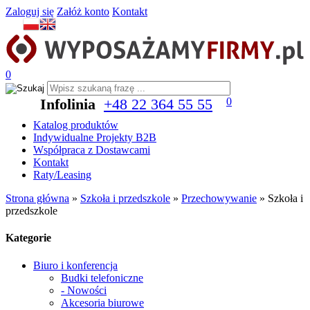
Zaloguj się
Załóż konto
Kontakt
0
Infolinia
+48 22 364 55 55
0
Katalog produktów
Indywidualne Projekty B2B
Współpraca z Dostawcami
Kontakt
Raty/Leasing
Strona główna
»
Szkoła i przedszkole
»
Przechowywanie
»
Szkoła i
przedszkole
Kategorie
Biuro i konferencja
Budki telefoniczne
- Nowości
Akcesoria biurowe