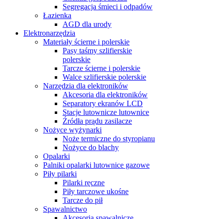
Segregacja śmieci i odpadów
Łazienka
AGD dla urody
Elektronarzędzia
Materiały ścierne i polerskie
Pasy taśmy szlifierskie
polerskie
Tarcze ścierne i polerskie
Walce szlifierskie polerskie
Narzędzia dla elektroników
Akcesoria dla elektroników
Separatory ekranów LCD
Stacje lutownicze lutownice
Źródła prądu zasilacze
Nożyce wyżynarki
Noże termiczne do styropianu
Nożyce do blachy
Opalarki
Palniki opalarki lutownice gazowe
Piły pilarki
Pilarki ręczne
Piły tarczowe ukośne
Tarcze do pił
Spawalnictwo
Akcesoria spawalnicze