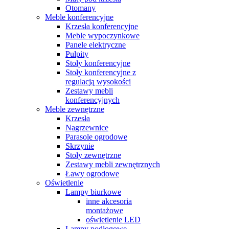
Otomany
Meble konferencyjne
Krzesła konferencyjne
Meble wypoczynkowe
Panele elektryczne
Pulpity
Stoły konferencyjne
Stoły konferencyjne z
regulacją wysokości
Zestawy mebli
konferencyjnych
Meble zewnętrzne
Krzesła
Nagrzewnice
Parasole ogrodowe
Skrzynie
Stoły zewnętrzne
Zestawy mebli zewnętrznych
Ławy ogrodowe
Oświetlenie
Lampy biurkowe
inne akcesoria
montażowe
oświetlenie LED
Lampy podłogowe