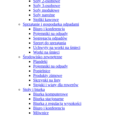
Sofy 2-osobowe
Sofy 3-osobowe
Sofy modułowe
Sofy narożne
Stoliki kawowe
Sprzątanie i gospodarka odpadami
Biuro i konferencja
Pojemniki na odpady
Segregacja odpadów
Sprzęt do sprzątania
Uchwyty na worki na śmieci
Worki na śmieci
Środowisko zewnętrzne
Plandeki
Pojemniki na odpady
Popielnice
Produkty zimowe
Skrzynki na listy
Stojaki i wiaty dla rowerów
Stoły i biurka
Biurka komputerowe
Biurka stacjonarne
Biurka z regulacją wysokości
Biuro i konferencja
Mównice