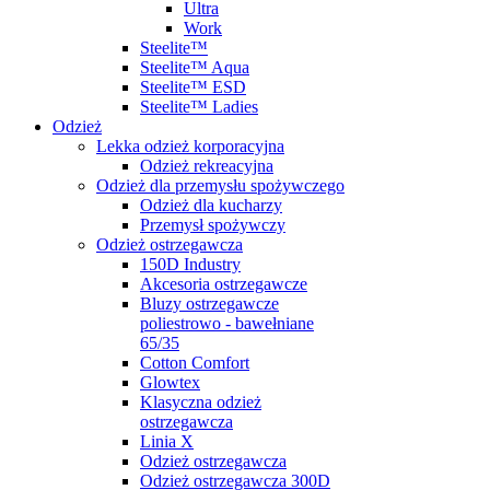
Ultra
Work
Steelite™
Steelite™ Aqua
Steelite™ ESD
Steelite™ Ladies
Odzież
Lekka odzież korporacyjna
Odzież rekreacyjna
Odzież dla przemysłu spożywczego
Odzież dla kucharzy
Przemysł spożywczy
Odzież ostrzegawcza
150D Industry
Akcesoria ostrzegawcze
Bluzy ostrzegawcze
poliestrowo - bawełniane
65/35
Cotton Comfort
Glowtex
Klasyczna odzież
ostrzegawcza
Linia X
Odzież ostrzegawcza
Odzież ostrzegawcza 300D