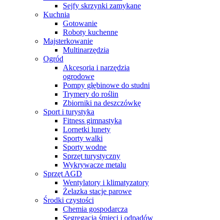
Sejfy skrzynki zamykane
Kuchnia
Gotowanie
Roboty kuchenne
Majsterkowanie
Multinarzędzia
Ogród
Akcesoria i narzędzia
ogrodowe
Pompy głębinowe do studni
Trymery do roślin
Zbiorniki na deszczówkę
Sport i turystyka
Fitness gimnastyka
Lornetki lunety
Sporty walki
Sporty wodne
Sprzęt turystyczny
Wykrywacze metalu
Sprzęt AGD
Wentylatory i klimatyzatory
Żelazka stacje parowe
Środki czystości
Chemia gospodarcza
Segregacja śmieci i odpadów