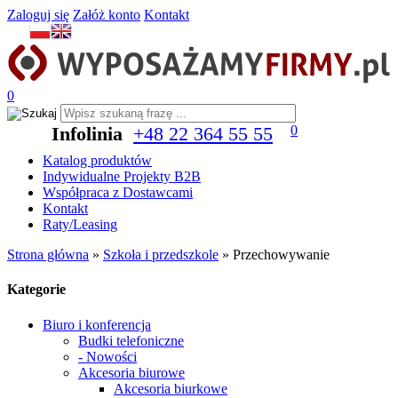
Zaloguj się
Załóż konto
Kontakt
0
Infolinia
+48 22 364 55 55
0
Katalog produktów
Indywidualne Projekty B2B
Współpraca z Dostawcami
Kontakt
Raty/Leasing
Strona główna
»
Szkoła i przedszkole
»
Przechowywanie
Kategorie
Biuro i konferencja
Budki telefoniczne
- Nowości
Akcesoria biurowe
Akcesoria biurkowe