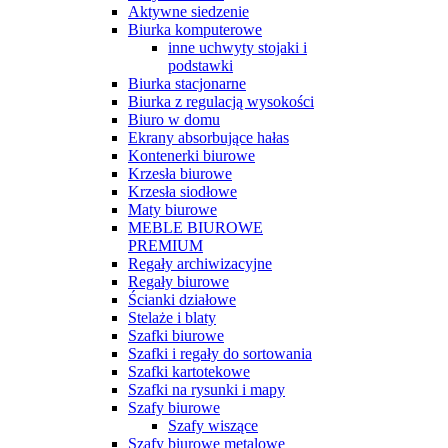
Aktywne siedzenie
Biurka komputerowe
inne uchwyty stojaki i
podstawki
Biurka stacjonarne
Biurka z regulacją wysokości
Biuro w domu
Ekrany absorbujące hałas
Kontenerki biurowe
Krzesła biurowe
Krzesła siodłowe
Maty biurowe
MEBLE BIUROWE
PREMIUM
Regały archiwizacyjne
Regały biurowe
Ścianki działowe
Stelaże i blaty
Szafki biurowe
Szafki i regały do sortowania
Szafki kartotekowe
Szafki na rysunki i mapy
Szafy biurowe
Szafy wiszące
Szafy biurowe metalowe