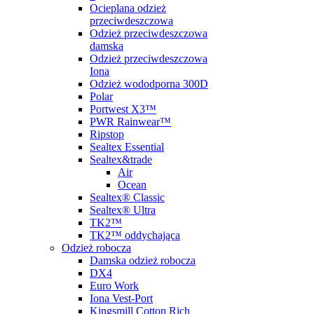
Ocieplana odzież
przeciwdeszczowa
Odzież przeciwdeszczowa
damska
Odzież przeciwdeszczowa
Iona
Odzież wododporna 300D
Polar
Portwest X3™
PWR Rainwear™
Ripstop
Sealtex Essential
Sealtex&trade
Air
Ocean
Sealtex® Classic
Sealtex® Ultra
TK2™
TK2™ oddychająca
Odzież robocza
Damska odzież robocza
DX4
Euro Work
Iona Vest-Port
Kingsmill Cotton Rich