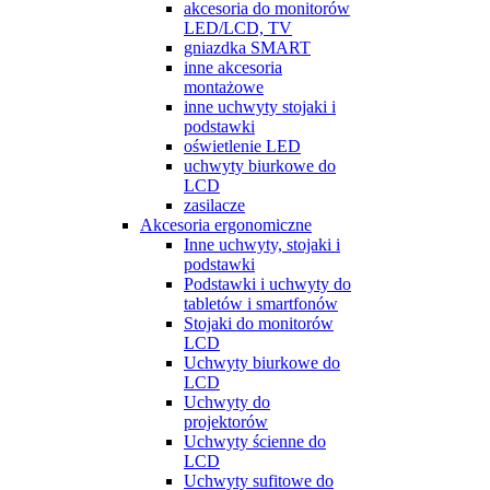
akcesoria do monitorów
LED/LCD, TV
gniazdka SMART
inne akcesoria
montażowe
inne uchwyty stojaki i
podstawki
oświetlenie LED
uchwyty biurkowe do
LCD
zasilacze
Akcesoria ergonomiczne
Inne uchwyty, stojaki i
podstawki
Podstawki i uchwyty do
tabletów i smartfonów
Stojaki do monitorów
LCD
Uchwyty biurkowe do
LCD
Uchwyty do
projektorów
Uchwyty ścienne do
LCD
Uchwyty sufitowe do