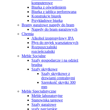
komputerowe
Biurka z oświetleniem
Biurka z tablicą perforowaną
Konstrukcje biurek
Przykładowe biurka
Bramy garażowe napędy do bram
Napędy do bram garażowych
Chemia
Alkohol izopropylowy IPA
Płyn do myjek warsztatowych
Rozpuszczalniki
rozcieńczalniki
Meble Socjalne
Szafy gospodarcze i na odzież
brudną
Szafy skrytkowe
Szafy skrytkowe z
drzwiami centralnymi
Szerokość skrytki 300
mm
Meble Specjalistyczne
Meble laboratoryjne
Stanowiska targowe
Szafy garażowe
szafy narciarskie