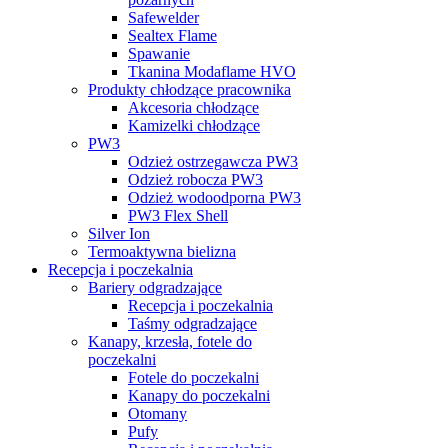
Safewelder
Sealtex Flame
Spawanie
Tkanina Modaflame HVO
Produkty chłodzące pracownika
Akcesoria chłodzące
Kamizelki chłodzące
PW3
Odzież ostrzegawcza PW3
Odzież robocza PW3
Odzież wodoodporna PW3
PW3 Flex Shell
Silver Ion
Termoaktywna bielizna
Recepcja i poczekalnia
Bariery odgradzające
Recepcja i poczekalnia
Taśmy odgradzające
Kanapy, krzesła, fotele do
poczekalni
Fotele do poczekalni
Kanapy do poczekalni
Otomany
Pufy