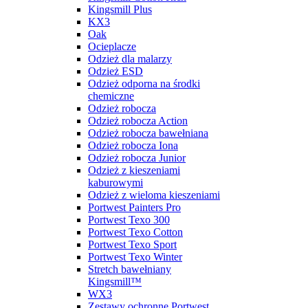
Kingsmill Plus
KX3
Oak
Ocieplacze
Odzież dla malarzy
Odzież ESD
Odzież odporna na środki
chemiczne
Odzież robocza
Odzież robocza Action
Odzież robocza bawełniana
Odzież robocza Iona
Odzież robocza Junior
Odzież z kieszeniami
kaburowymi
Odzież z wieloma kieszeniami
Portwest Painters Pro
Portwest Texo 300
Portwest Texo Cotton
Portwest Texo Sport
Portwest Texo Winter
Stretch bawełniany
Kingsmill™
WX3
Zestawy ochronne Portwest