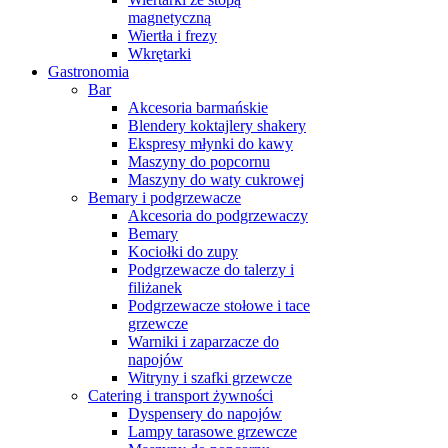
magnetyczną
Wiertła i frezy
Wkrętarki
Gastronomia
Bar
Akcesoria barmańskie
Blendery koktajlery shakery
Ekspresy młynki do kawy
Maszyny do popcornu
Maszyny do waty cukrowej
Bemary i podgrzewacze
Akcesoria do podgrzewaczy
Bemary
Kociołki do zupy
Podgrzewacze do talerzy i
filiżanek
Podgrzewacze stołowe i tace
grzewcze
Warniki i zaparzacze do
napojów
Witryny i szafki grzewcze
Catering i transport żywności
Dyspensery do napojów
Lampy tarasowe grzewcze