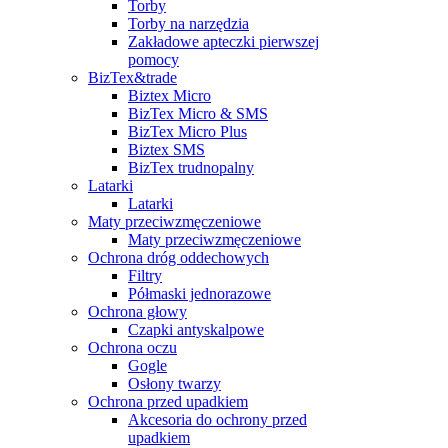
Torby
Torby na narzędzia
Zakładowe apteczki pierwszej
pomocy
BizTex&trade
Biztex Micro
BizTex Micro & SMS
BizTex Micro Plus
Biztex SMS
BizTex trudnopalny
Latarki
Latarki
Maty przeciwzmęczeniowe
Maty przeciwzmęczeniowe
Ochrona dróg oddechowych
Filtry
Półmaski jednorazowe
Ochrona głowy
Czapki antyskalpowe
Ochrona oczu
Gogle
Osłony twarzy
Ochrona przed upadkiem
Akcesoria do ochrony przed
upadkiem