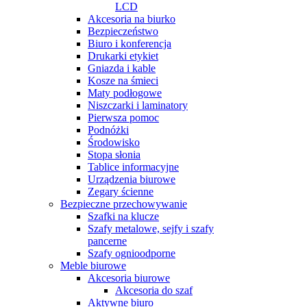
LCD
Akcesoria na biurko
Bezpieczeństwo
Biuro i konferencja
Drukarki etykiet
Gniazda i kable
Kosze na śmieci
Maty podłogowe
Niszczarki i laminatory
Pierwsza pomoc
Podnóżki
Środowisko
Stopa słonia
Tablice informacyjne
Urządzenia biurowe
Zegary ścienne
Bezpieczne przechowywanie
Szafki na klucze
Szafy metalowe, sejfy i szafy
pancerne
Szafy ognioodporne
Meble biurowe
Akcesoria biurowe
Akcesoria do szaf
Aktywne biuro