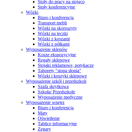
Stoły do pracy na stojąco
Stoły konferencyjne
Wózki
Biuro i konferencja
Transport mebli
Wózki na skoroszyty
Wózki na teczki
Wózki z koszami
Wózki z półkami
Wyposażenie sklepów
Kosze ekspozycyjne
Regały sklepowe
Stojaki reklamowe, potykacze
Taborety "stopa słonia"
Wózki i koszyki sklepowe
Wyposażenie szkół i przedszkoli
Szafa skrytkowa
Szkoła/ Przedszkole
Wyposażenie medyczne
Wyposażenie wnętrz
Biuro i konferencja
Maty
Oświetlenie
Tablice informacyjne
Zegary