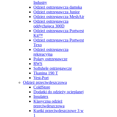
Industry
Odzież ostrzegawcza damska
Odzież ostrzegawcza Junior
Odziez ostrzegawcza MeshAir
Odzież ostrzegawcza
oddychająca 300D
Odzież ostrzegawcza Portwest
Kit™
Odzież ostrzegawcza Portwest
Texo
Odzież ostrzegawcza
rekreacyjna
Polary ostrzegawcze
RWS
Softshele ostrzegawcze
Tkanina 190 T
Vest-Port
Odzież przeciwdeszczowa
ColdStore
Dodatki do odzieży ocieplanej
Insulatex
Klasyczna odzież
przeciwdeszczowa
Kurtki przeciwdeszczowe 3 w
1