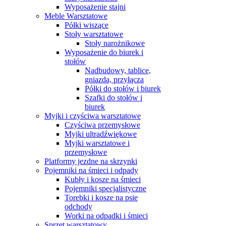
Wyposażenie stajni
Meble Warsztatowe
Półki wiszące
Stoły warsztatowe
Stoły narożnikowe
Wyposażenie do biurek i
stołów
Nadbudowy, tablice,
gniazda, przyłącza
Półki do stołów i biurek
Szafki do stołów i
biurek
Myjki i czyściwa warsztatowe
Czyściwa przemysłowe
Myjki ultradźwiękowe
Myjki warsztatowe i
przemysłowe
Platformy jezdne na skrzynki
Pojemniki na śmieci i odpady
Kubły i kosze na śmieci
Pojemniki specjalistyczne
Torebki i kosze na psie
odchody
Worki na odpadki i śmieci
Sprzęt warsztatowy