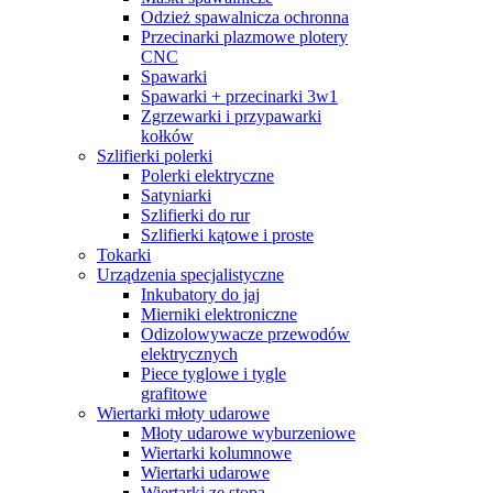
Odzież spawalnicza ochronna
Przecinarki plazmowe plotery
CNC
Spawarki
Spawarki + przecinarki 3w1
Zgrzewarki i przypawarki
kołków
Szlifierki polerki
Polerki elektryczne
Satyniarki
Szlifierki do rur
Szlifierki kątowe i proste
Tokarki
Urządzenia specjalistyczne
Inkubatory do jaj
Mierniki elektroniczne
Odizolowywacze przewodów
elektrycznych
Piece tyglowe i tygle
grafitowe
Wiertarki młoty udarowe
Młoty udarowe wyburzeniowe
Wiertarki kolumnowe
Wiertarki udarowe
Wiertarki ze stopą