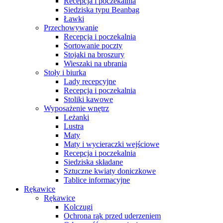
Recepcja i poczekalnia
Siedziska typu Beanbag
Ławki
Przechowywanie
Recepcja i poczekalnia
Sortowanie poczty
Stojaki na broszury
Wieszaki na ubrania
Stoły i biurka
Lady recepcyjne
Recepcja i poczekalnia
Stoliki kawowe
Wyposażenie wnętrz
Leżanki
Lustra
Maty
Maty i wycieraczki wejściowe
Recepcja i poczekalnia
Siedziska składane
Sztuczne kwiaty doniczkowe
Tablice informacyjne
Rękawice
Rękawice
Kolczugi
Ochrona rąk przed uderzeniem