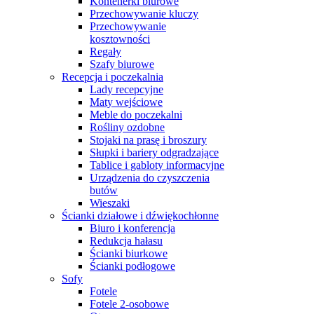
Kontenerki biurowe
Przechowywanie kluczy
Przechowywanie
kosztowności
Regały
Szafy biurowe
Recepcja i poczekalnia
Lady recepcyjne
Maty wejściowe
Meble do poczekalni
Rośliny ozdobne
Stojaki na prasę i broszury
Słupki i bariery odgradzające
Tablice i gabloty informacyjne
Urządzenia do czyszczenia
butów
Wieszaki
Ścianki działowe i dźwiękochłonne
Biuro i konferencja
Redukcja hałasu
Ścianki biurkowe
Ścianki podłogowe
Sofy
Fotele
Fotele 2-osobowe