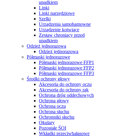
upadkiem
Linki
Linki narzędziowe
Szelki
Urządzenia samohamowne
Urządzenie kotwiące
Zestaw chroniący przed
upadkiem
Odzież jednorazowa
Odzież jednorazowa
Półmaski jednorazowe
Półmaski jednorazowe FFP1
Półmaski jednorazowe FFP2
Półmaski jednorazowe FFP3
Środki ochrony głowy
Akcesoria do ochrony oczu
Akcesoria do ochrony rąk
Ochrona dróg oddechowych
Ochrona głowy
Ochrona oczu
Ochrona słuchu
Ochronniki słuchu
Okulary
Pozostałe ŚOI
Wkładki przeciwhałasowe