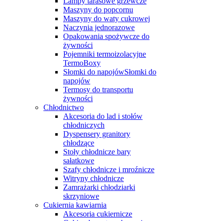
Lampy tarasowe grzewcze
Maszyny do popcornu
Maszyny do waty cukrowej
Naczynia jednorazowe
Opakowania spożywcze do
żywności
Pojemniki termoizolacyjne
TermoBoxy
Słomki do napojówSłomki do
napojów
Termosy do transportu
żywności
Chłodnictwo
Akcesoria do lad i stołów
chłodniczych
Dyspensery granitory
chłodzące
Stoły chłodnicze bary
sałatkowe
Szafy chłodnicze i mroźnicze
Witryny chłodnicze
Zamrażarki chłodziarki
skrzyniowe
Cukiernia kawiarnia
Akcesoria cukiernicze