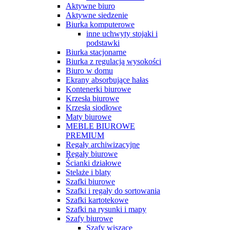
Aktywne biuro
Aktywne siedzenie
Biurka komputerowe
inne uchwyty stojaki i
podstawki
Biurka stacjonarne
Biurka z regulacją wysokości
Biuro w domu
Ekrany absorbujące hałas
Kontenerki biurowe
Krzesła biurowe
Krzesła siodłowe
Maty biurowe
MEBLE BIUROWE
PREMIUM
Regały archiwizacyjne
Regały biurowe
Ścianki działowe
Stelaże i blaty
Szafki biurowe
Szafki i regały do sortowania
Szafki kartotekowe
Szafki na rysunki i mapy
Szafy biurowe
Szafy wiszące