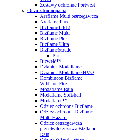
Zestawy ochronne Portwest
Odzież trudnopalna
Araflame Multi ostrzegawcza
Araflame Plus
Bizflame 88/12
Bizflame Multi
Bizflame Plus
Bizflame Ultra
Bizflame&trade
Pro
Bizweld™
Dzianina Modaflame
Dzianina Modaflame HVO
Kombineon Bizflame
Wildland Fire
Modaflame Rain
Modaflame Softshell
Modaflame™
Odzież ochronna Bizflame
Odzież ochronna Bizflame
Multi-Hazard
Odzież ostrzegawcza
przeciwdeszczowa Bizflame
Rain
Odzież Solar dla straży