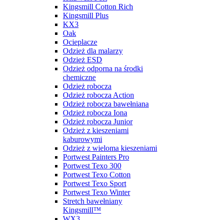
Kingsmill Cotton Rich
Kingsmill Plus
KX3
Oak
Ocieplacze
Odzież dla malarzy
Odzież ESD
Odzież odporna na środki
chemiczne
Odzież robocza
Odzież robocza Action
Odzież robocza bawełniana
Odzież robocza Iona
Odzież robocza Junior
Odzież z kieszeniami
kaburowymi
Odzież z wieloma kieszeniami
Portwest Painters Pro
Portwest Texo 300
Portwest Texo Cotton
Portwest Texo Sport
Portwest Texo Winter
Stretch bawełniany
Kingsmill™
WX3