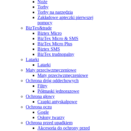
Noże
Torby
Torby na narzędzia
Zakładowe apteczki pierwszej
pomocy
BizTex&trade
Biztex Micro
BizTex Micro & SMS
BizTex Micro Plus
Biztex SMS
BizTex trudnopalny
Latarki
Latarki
Maty przeciwzmęczeniowe
Maty przeciwzmęczeniowe
Ochrona dróg oddechowych
Filtry
Półmaski jednorazowe
Ochrona głowy
Czapki antyskalpowe
Ochrona oczu
Gogle
Osłony twarzy
Ochrona przed upadkiem
Akcesoria do ochrony przed