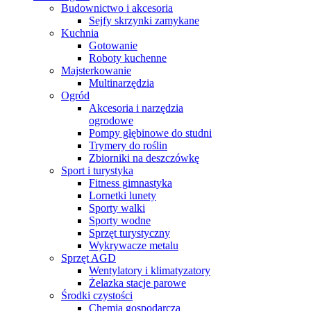
Budownictwo i akcesoria
Sejfy skrzynki zamykane
Kuchnia
Gotowanie
Roboty kuchenne
Majsterkowanie
Multinarzędzia
Ogród
Akcesoria i narzędzia
ogrodowe
Pompy głębinowe do studni
Trymery do roślin
Zbiorniki na deszczówkę
Sport i turystyka
Fitness gimnastyka
Lornetki lunety
Sporty walki
Sporty wodne
Sprzęt turystyczny
Wykrywacze metalu
Sprzęt AGD
Wentylatory i klimatyzatory
Żelazka stacje parowe
Środki czystości
Chemia gospodarcza