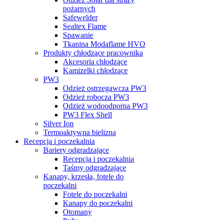
pożarnych
Safewelder
Sealtex Flame
Spawanie
Tkanina Modaflame HVO
Produkty chłodzące pracownika
Akcesoria chłodzące
Kamizelki chłodzące
PW3
Odzież ostrzegawcza PW3
Odzież robocza PW3
Odzież wodoodporna PW3
PW3 Flex Shell
Silver Ion
Termoaktywna bielizna
Recepcja i poczekalnia
Bariery odgradzające
Recepcja i poczekalnia
Taśmy odgradzające
Kanapy, krzesła, fotele do
poczekalni
Fotele do poczekalni
Kanapy do poczekalni
Otomany