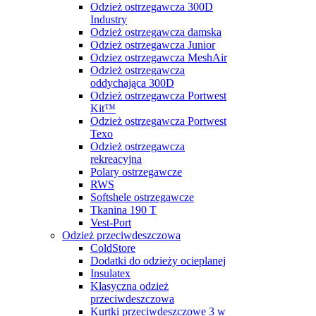
Odzież ostrzegawcza 300D
Industry
Odzież ostrzegawcza damska
Odzież ostrzegawcza Junior
Odziez ostrzegawcza MeshAir
Odzież ostrzegawcza
oddychająca 300D
Odzież ostrzegawcza Portwest
Kit™
Odzież ostrzegawcza Portwest
Texo
Odzież ostrzegawcza
rekreacyjna
Polary ostrzegawcze
RWS
Softshele ostrzegawcze
Tkanina 190 T
Vest-Port
Odzież przeciwdeszczowa
ColdStore
Dodatki do odzieży ocieplanej
Insulatex
Klasyczna odzież
przeciwdeszczowa
Kurtki przeciwdeszczowe 3 w