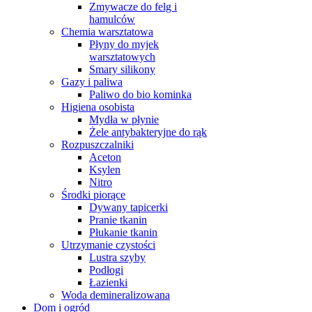
Zmywacze do felg i
hamulców
Chemia warsztatowa
Płyny do myjek
warsztatowych
Smary silikony
Gazy i paliwa
Paliwo do bio kominka
Higiena osobista
Mydła w płynie
Żele antybakteryjne do rąk
Rozpuszczalniki
Aceton
Ksylen
Nitro
Środki piorące
Dywany tapicerki
Pranie tkanin
Płukanie tkanin
Utrzymanie czystości
Lustra szyby
Podłogi
Łazienki
Woda demineralizowana
Dom i ogród