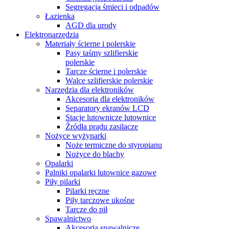
Segregacja śmieci i odpadów
Łazienka
AGD dla urody
Elektronarzędzia
Materiały ścierne i polerskie
Pasy taśmy szlifierskie
polerskie
Tarcze ścierne i polerskie
Walce szlifierskie polerskie
Narzędzia dla elektroników
Akcesoria dla elektroników
Separatory ekranów LCD
Stacje lutownicze lutownice
Źródła prądu zasilacze
Nożyce wyżynarki
Noże termiczne do styropianu
Nożyce do blachy
Opalarki
Palniki opalarki lutownice gazowe
Piły pilarki
Pilarki ręczne
Piły tarczowe ukośne
Tarcze do pił
Spawalnictwo
Akcesoria spawalnicze