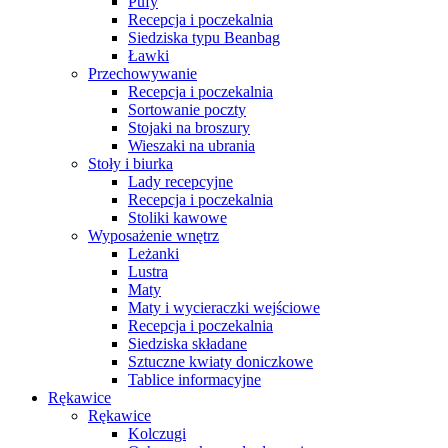
Pufy
Recepcja i poczekalnia
Siedziska typu Beanbag
Ławki
Przechowywanie
Recepcja i poczekalnia
Sortowanie poczty
Stojaki na broszury
Wieszaki na ubrania
Stoły i biurka
Lady recepcyjne
Recepcja i poczekalnia
Stoliki kawowe
Wyposażenie wnętrz
Leżanki
Lustra
Maty
Maty i wycieraczki wejściowe
Recepcja i poczekalnia
Siedziska składane
Sztuczne kwiaty doniczkowe
Tablice informacyjne
Rękawice
Rękawice
Kolczugi