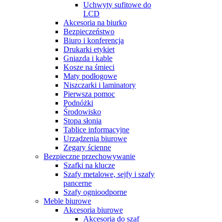
Uchwyty sufitowe do
LCD
Akcesoria na biurko
Bezpieczeństwo
Biuro i konferencja
Drukarki etykiet
Gniazda i kable
Kosze na śmieci
Maty podłogowe
Niszczarki i laminatory
Pierwsza pomoc
Podnóżki
Środowisko
Stopa słonia
Tablice informacyjne
Urządzenia biurowe
Zegary ścienne
Bezpieczne przechowywanie
Szafki na klucze
Szafy metalowe, sejfy i szafy
pancerne
Szafy ognioodporne
Meble biurowe
Akcesoria biurowe
Akcesoria do szaf