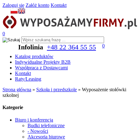
Zaloguj się
Załóż konto
Kontakt
0
Infolinia
+48 22 364 55 55
0
Katalog produktów
Indywidualne Projekty B2B
Współpraca z Dostawcami
Kontakt
Raty/Leasing
Strona główna
»
Szkoła i przedszkole
»
Wyposażenie stołówki
szkolnej
Kategorie
Biuro i konferencja
Budki telefoniczne
- Nowości
Akcesoria biurowe