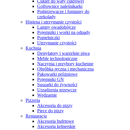
Cukier do waty cukrowej
Gofrownice naleśnikarki
Podgrzewacze i fontanny do
czekolady
Higiena i utrzymanie czystości
Lampy owadobójcze
Pojemniki i worki na odpady
Popielniczki
Utrzymanie czystości
Kuchnia
Destylatory i warzelnie piwa
Meble technologiczne
Naczynia i przybory kuchenne
Obróbka ręczna i mechaniczna
Pakowarki próżniowe
Pojemniki GN
Suszarki do żywności
Urządzenia grzewcze
Wędzarnie
Pizzeria
Akcesoria do pizzy
Piece do pizzy
Restauracja
Akcesoria bufetowe
Akcesoria kelnerskie