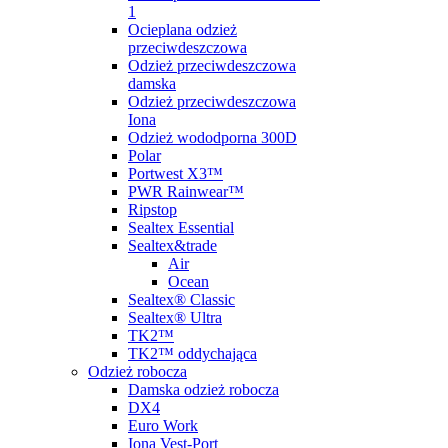
1
Ocieplana odzież
przeciwdeszczowa
Odzież przeciwdeszczowa
damska
Odzież przeciwdeszczowa
Iona
Odzież wododporna 300D
Polar
Portwest X3™
PWR Rainwear™
Ripstop
Sealtex Essential
Sealtex&trade
Air
Ocean
Sealtex® Classic
Sealtex® Ultra
TK2™
TK2™ oddychająca
Odzież robocza
Damska odzież robocza
DX4
Euro Work
Iona Vest-Port