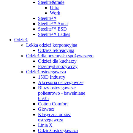
Steelite&trade
Ultra
Work
Steelite™
Steelite™ Aqua
Steelite™ ESD
Steelite™ Ladies
Odzież
Lekka odzież korporacyjna
Odzież rekreacyjna
Odzież dla przemysłu spożywczego
Odzież dla kucharzy
Przemysł spożywczy
Odzież ostrzegawcza
150D Industry
Akcesoria ostrzegawcze
Bluzy ostrzegawcze
poliestrowo - bawełniane
65/35
Cotton Comfort
Glowtex
Klasyczna odzież
ostrzegawcza
Linia X
Odzież ostrzegawcza