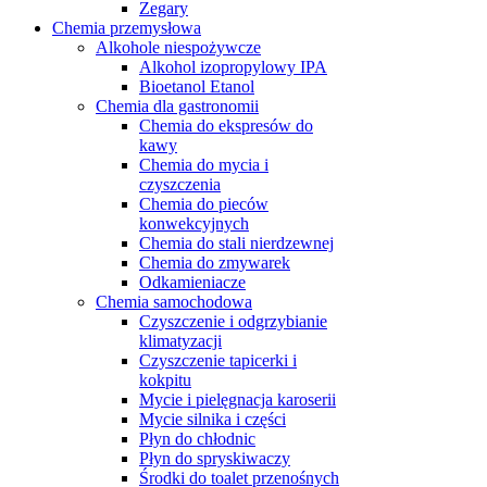
Zegary
Chemia przemysłowa
Alkohole niespożywcze
Alkohol izopropylowy IPA
Bioetanol Etanol
Chemia dla gastronomii
Chemia do ekspresów do
kawy
Chemia do mycia i
czyszczenia
Chemia do pieców
konwekcyjnych
Chemia do stali nierdzewnej
Chemia do zmywarek
Odkamieniacze
Chemia samochodowa
Czyszczenie i odgrzybianie
klimatyzacji
Czyszczenie tapicerki i
kokpitu
Mycie i pielęgnacja karoserii
Mycie silnika i części
Płyn do chłodnic
Płyn do spryskiwaczy
Środki do toalet przenośnych