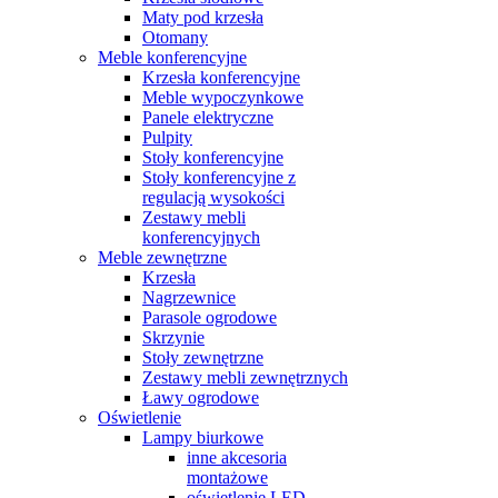
Maty pod krzesła
Otomany
Meble konferencyjne
Krzesła konferencyjne
Meble wypoczynkowe
Panele elektryczne
Pulpity
Stoły konferencyjne
Stoły konferencyjne z
regulacją wysokości
Zestawy mebli
konferencyjnych
Meble zewnętrzne
Krzesła
Nagrzewnice
Parasole ogrodowe
Skrzynie
Stoły zewnętrzne
Zestawy mebli zewnętrznych
Ławy ogrodowe
Oświetlenie
Lampy biurkowe
inne akcesoria
montażowe
oświetlenie LED