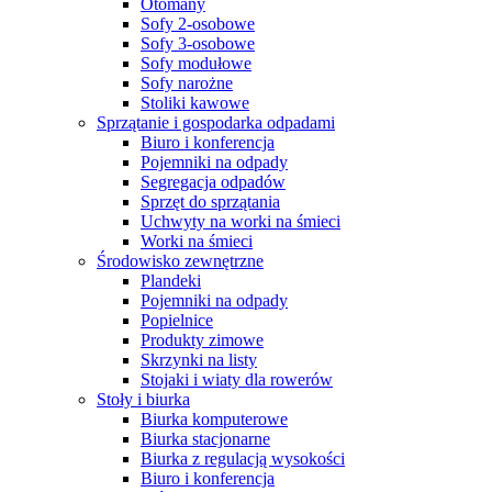
Otomany
Sofy 2-osobowe
Sofy 3-osobowe
Sofy modułowe
Sofy narożne
Stoliki kawowe
Sprzątanie i gospodarka odpadami
Biuro i konferencja
Pojemniki na odpady
Segregacja odpadów
Sprzęt do sprzątania
Uchwyty na worki na śmieci
Worki na śmieci
Środowisko zewnętrzne
Plandeki
Pojemniki na odpady
Popielnice
Produkty zimowe
Skrzynki na listy
Stojaki i wiaty dla rowerów
Stoły i biurka
Biurka komputerowe
Biurka stacjonarne
Biurka z regulacją wysokości
Biuro i konferencja