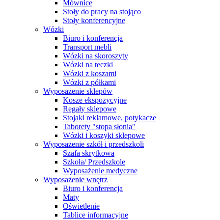
Mównice
Stoły do pracy na stojąco
Stoły konferencyjne
Wózki
Biuro i konferencja
Transport mebli
Wózki na skoroszyty
Wózki na teczki
Wózki z koszami
Wózki z półkami
Wyposażenie sklepów
Kosze ekspozycyjne
Regały sklepowe
Stojaki reklamowe, potykacze
Taborety "stopa słonia"
Wózki i koszyki sklepowe
Wyposażenie szkół i przedszkoli
Szafa skrytkowa
Szkoła/ Przedszkole
Wyposażenie medyczne
Wyposażenie wnętrz
Biuro i konferencja
Maty
Oświetlenie
Tablice informacyjne