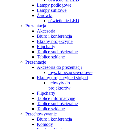
Lampy podłogowe
Lampy sufitowe
Żarówki
oświetlenie LED
Prezentacja
Akcesoria
Biuro i konferencja
Ekrany projekcyjne
Flipcharty
Tablice suchościeralne
Tablice szklane
Prezentacje
Akcesoria do prezentacji
myszki bezprzewodowe
Ekrany projekcyjne i stojaki
uchwyty do
projektorów
Flipcharty
Tablice informacyjne
Tablice suchościeralne
Tablice szklane
Przechowywanie
Biuro i konferencja
Komody