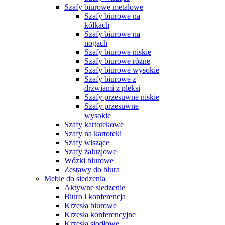
Szafy biurowe metalowe
Szafy biurowe na
kółkach
Szafy biurowe na
nogach
Szafy biurowe niskie
Szafy biurowe różne
Szafy biurowe wysokie
Szafy biurowe z
drzwiami z pleksi
Szafy przesuwne niskie
Szafy przesuwne
wysokie
Szafy kartotekowe
Szafy na kartoteki
Szafy wiszące
Szafy żaluzjowe
Wózki biurowe
Zestawy do biura
Meble do siedzenia
Aktywne siedzenie
Biuro i konferencja
Krzesła biurowe
Krzesła konferencyjne
Krzesła siodłowe