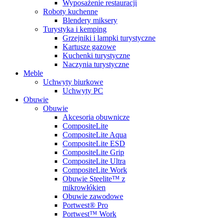
Wyposażenie restauracji
Roboty kuchenne
Blendery miksery
Turystyka i kemping
Grzejniki i lampki turystyczne
Kartusze gazowe
Kuchenki turystyczne
Naczynia turystyczne
Meble
Uchwyty biurkowe
Uchwyty PC
Obuwie
Obuwie
Akcesoria obuwnicze
CompositeLite
CompositeLite Aqua
CompositeLite ESD
CompositeLite Grip
CompositeLite Ultra
CompositeLite Work
Obuwie Steelite™ z
mikrowłókien
Obuwie zawodowe
Portwest® Pro
Portwest™ Work