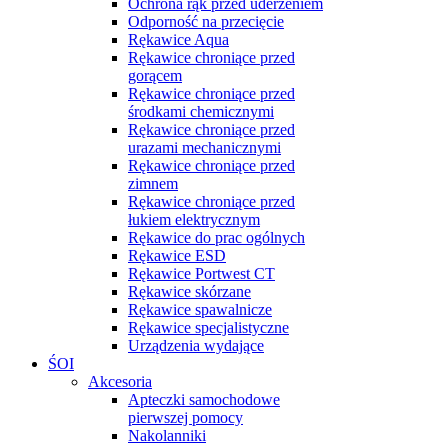
Ochrona rąk przed uderzeniem
Odporność na przecięcie
Rękawice Aqua
Rękawice chroniące przed
gorącem
Rękawice chroniące przed
środkami chemicznymi
Rękawice chroniące przed
urazami mechanicznymi
Rękawice chroniące przed
zimnem
Rękawice chroniące przed
łukiem elektrycznym
Rękawice do prac ogólnych
Rękawice ESD
Rękawice Portwest CT
Rękawice skórzane
Rękawice spawalnicze
Rękawice specjalistyczne
Urządzenia wydające
ŚOI
Akcesoria
Apteczki samochodowe
pierwszej pomocy
Nakolanniki