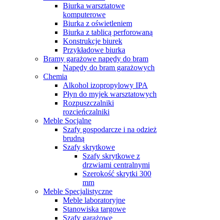
Biurka warsztatowe
komputerowe
Biurka z oświetleniem
Biurka z tablicą perforowaną
Konstrukcje biurek
Przykładowe biurka
Bramy garażowe napędy do bram
Napędy do bram garażowych
Chemia
Alkohol izopropylowy IPA
Płyn do myjek warsztatowych
Rozpuszczalniki
rozcieńczalniki
Meble Socjalne
Szafy gospodarcze i na odzież
brudną
Szafy skrytkowe
Szafy skrytkowe z
drzwiami centralnymi
Szerokość skrytki 300
mm
Meble Specjalistyczne
Meble laboratoryjne
Stanowiska targowe
Szafy garażowe