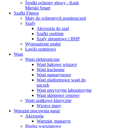
Środki ochrony głowy - Kask
Miejski Smart
Szafki Fitness
Maty do wilgotnych pomieszczeń
Szafy
Akcesoria do szaf
Szafki osobiste
Szafy ubraniowe i BHP
Wyposażenie pralni
Ławki szatniowe
Wagi
Wagi elektroniczne
Wagi hakowe wiszące
Wagi kuchenne
Wagi magazynowe
Wagi platformowe wagi do
paczek
Wagi precyzyjne laboratoryjne
Wagi sklepowe cenowe
Wagi szalkowe klasyczne
Wzorce masy
Warsztat pracownia garaż
Akcesoria
Warsztat, magazyn
Biurka warsztatowe