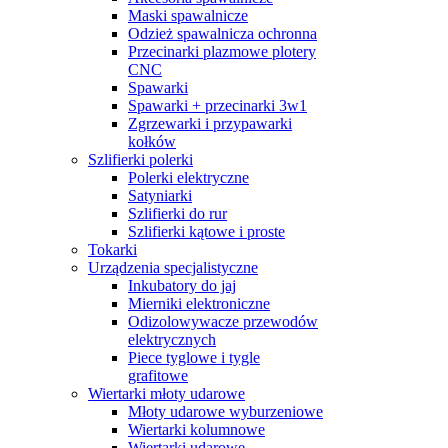
Maski spawalnicze
Odzież spawalnicza ochronna
Przecinarki plazmowe plotery
CNC
Spawarki
Spawarki + przecinarki 3w1
Zgrzewarki i przypawarki
kołków
Szlifierki polerki
Polerki elektryczne
Satyniarki
Szlifierki do rur
Szlifierki kątowe i proste
Tokarki
Urządzenia specjalistyczne
Inkubatory do jaj
Mierniki elektroniczne
Odizolowywacze przewodów
elektrycznych
Piece tyglowe i tygle
grafitowe
Wiertarki młoty udarowe
Młoty udarowe wyburzeniowe
Wiertarki kolumnowe
Wiertarki udarowe