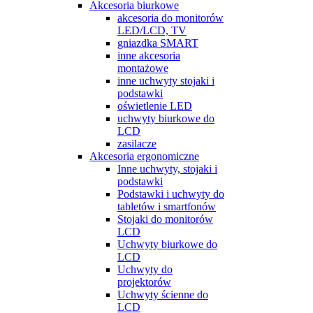
Akcesoria biurkowe
akcesoria do monitorów
LED/LCD, TV
gniazdka SMART
inne akcesoria
montażowe
inne uchwyty stojaki i
podstawki
oświetlenie LED
uchwyty biurkowe do
LCD
zasilacze
Akcesoria ergonomiczne
Inne uchwyty, stojaki i
podstawki
Podstawki i uchwyty do
tabletów i smartfonów
Stojaki do monitorów
LCD
Uchwyty biurkowe do
LCD
Uchwyty do
projektorów
Uchwyty ścienne do
LCD