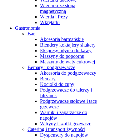
Wiertarki ze stopą
magnetyczną
Wiertła i frezy
Wkrętarki
Gastronomia
Bar
Akcesoria barmańskie
Blendery koktajlery shakery
Ekspresy młynki do kawy
Maszyny do popcornu
Maszyny do waty cukrowej
Bemary i podgrzewacze
Akcesoria do podgrzewaczy
Bemary
Kociołki do zupy
Podgrzewacze do talerzy i
filiżanek
Podgrzewacze stołowe i tace
grzewcze
Warniki i zaparzacze do
napojów
Witryny i szafki grzewcze
Catering i transport żywności
Dyspensery do napojów