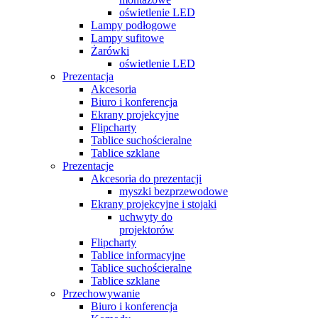
oświetlenie LED
Lampy podłogowe
Lampy sufitowe
Żarówki
oświetlenie LED
Prezentacja
Akcesoria
Biuro i konferencja
Ekrany projekcyjne
Flipcharty
Tablice suchościeralne
Tablice szklane
Prezentacje
Akcesoria do prezentacji
myszki bezprzewodowe
Ekrany projekcyjne i stojaki
uchwyty do
projektorów
Flipcharty
Tablice informacyjne
Tablice suchościeralne
Tablice szklane
Przechowywanie
Biuro i konferencja