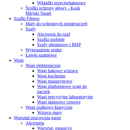
Wkładki przeciwhałasowe
Środki ochrony głowy - Kask
Miejski Smart
Szafki Fitness
Maty do wilgotnych pomieszczeń
Szafy
Akcesoria do szaf
Szafki osobiste
Szafy ubraniowe i BHP
Wyposażenie pralni
Ławki szatniowe
Wagi
Wagi elektroniczne
Wagi hakowe wiszące
Wagi kuchenne
Wagi magazynowe
Wagi platformowe wagi do
paczek
Wagi precyzyjne laboratoryjne
Wagi sklepowe cenowe
Wagi szalkowe klasyczne
Wzorce masy
Warsztat pracownia garaż
Akcesoria
Warsztat, magazyn