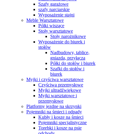
Szafy garażowe
szafy narciarskie
Wyposażenie stajni
Meble Warsztatowe
Półki wiszące
Stoły warsztatowe
Stoły narożnikowe
Wyposażenie do biurek i
stołów
Nadbudowy, tablice,
gniazda, przyłącza
Półki do stołów i biurek
Szafki do stołów i
biurek
Myjki i czyściwa warsztatowe
Czyściwa przemysłowe
Myjki ultradźwiękowe
Myjki warsztatowe i
przemysłowe
Platformy jezdne na skrzynki
Pojemniki na śmieci i odpady
Kubły i kosze na śmieci
Pojemniki specjalistyczne
Torebki i kosze na psie
odchody