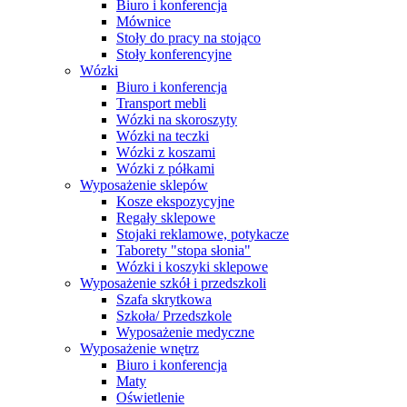
Biuro i konferencja
Mównice
Stoły do pracy na stojąco
Stoły konferencyjne
Wózki
Biuro i konferencja
Transport mebli
Wózki na skoroszyty
Wózki na teczki
Wózki z koszami
Wózki z półkami
Wyposażenie sklepów
Kosze ekspozycyjne
Regały sklepowe
Stojaki reklamowe, potykacze
Taborety "stopa słonia"
Wózki i koszyki sklepowe
Wyposażenie szkół i przedszkoli
Szafa skrytkowa
Szkoła/ Przedszkole
Wyposażenie medyczne
Wyposażenie wnętrz
Biuro i konferencja
Maty
Oświetlenie