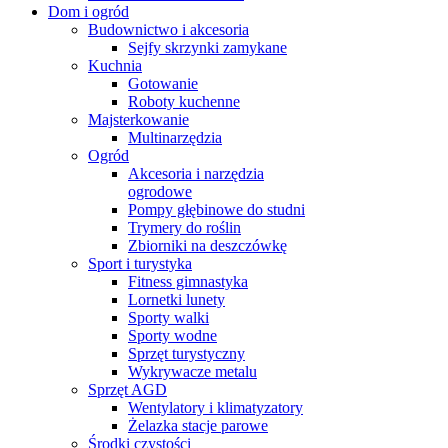
Dom i ogród
Budownictwo i akcesoria
Sejfy skrzynki zamykane
Kuchnia
Gotowanie
Roboty kuchenne
Majsterkowanie
Multinarzędzia
Ogród
Akcesoria i narzędzia
ogrodowe
Pompy głębinowe do studni
Trymery do roślin
Zbiorniki na deszczówkę
Sport i turystyka
Fitness gimnastyka
Lornetki lunety
Sporty walki
Sporty wodne
Sprzęt turystyczny
Wykrywacze metalu
Sprzęt AGD
Wentylatory i klimatyzatory
Żelazka stacje parowe
Środki czystości