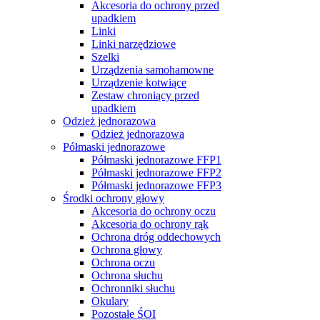
Akcesoria do ochrony przed
upadkiem
Linki
Linki narzędziowe
Szelki
Urządzenia samohamowne
Urządzenie kotwiące
Zestaw chroniący przed
upadkiem
Odzież jednorazowa
Odzież jednorazowa
Półmaski jednorazowe
Półmaski jednorazowe FFP1
Półmaski jednorazowe FFP2
Półmaski jednorazowe FFP3
Środki ochrony głowy
Akcesoria do ochrony oczu
Akcesoria do ochrony rąk
Ochrona dróg oddechowych
Ochrona głowy
Ochrona oczu
Ochrona słuchu
Ochronniki słuchu
Okulary
Pozostałe ŚOI