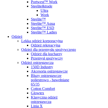
Portwest™ Work
Steelite&trade
Ultra
Work
Steelite™
Steelite™ Aqua
Steelite™ ESD
Steelite™ Ladies
Odzież
Lekka odzież korporacyjna
Odzież rekreacyjna
Odzież dla przemysłu spożywczego
Odzież dla kucharzy
Przemysł spożywczy
Odzież ostrzegawcza
150D Industry
Akcesoria ostrzegawcze
Bluzy ostrzegawcze
poliestrowo - bawełniane
65/35
Cotton Comfort
Glowtex
Klasyczna odzież
ostrzegawcza
Linia X