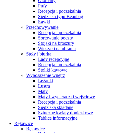
Otomany
Pufy
Recepcja i poczekalnia
Siedziska typu Beanbag
Ławki
Przechowywanie
Recepcja i poczekalnia
Sortowanie poczty
Stojaki na broszury
Wieszaki na ubrania
Stoły i biurka
Lady recepcyjne
Recepcja i poczekalnia
Stoliki kawowe
Wyposażenie wnętrz
Leżanki
Lustra
Maty
Maty i wycieraczki wejściowe
Recepcja i poczekalnia
Siedziska składane
Sztuczne kwiaty doniczkowe
Tablice informacyjne
Rękawice
Rękawice