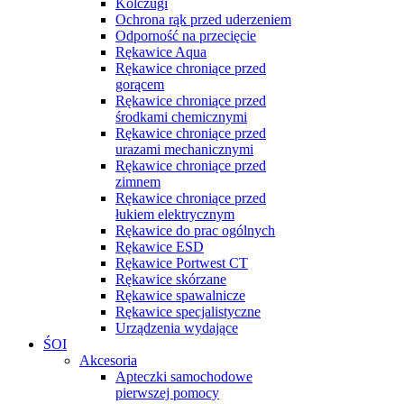
Kolczugi
Ochrona rąk przed uderzeniem
Odporność na przecięcie
Rękawice Aqua
Rękawice chroniące przed
gorącem
Rękawice chroniące przed
środkami chemicznymi
Rękawice chroniące przed
urazami mechanicznymi
Rękawice chroniące przed
zimnem
Rękawice chroniące przed
łukiem elektrycznym
Rękawice do prac ogólnych
Rękawice ESD
Rękawice Portwest CT
Rękawice skórzane
Rękawice spawalnicze
Rękawice specjalistyczne
Urządzenia wydające
ŚOI
Akcesoria
Apteczki samochodowe
pierwszej pomocy