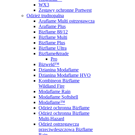
WX3
Zestawy ochronne Portwest
Odzież trudnopalna
Araflame Multi ostrzegawcza
Araflame Plus
Bizflame 88/12
Bizflame Multi
Bizflame Plus
Bizflame Ultra
Bizflame&trade
Pro
Bizweld™
Dzianina Modaflame
Dzianina Modaflame HVO
Kombineon Bizflame
Wildland Fire
Modaflame Rain
Modaflame Softshell
Modaflame™
Odzież ochronna Bizflame
Odzież ochronna Bizflame
Multi-Hazard
Odzież ostrzegawcza
przeciwdeszczowa Bizflame
Rain