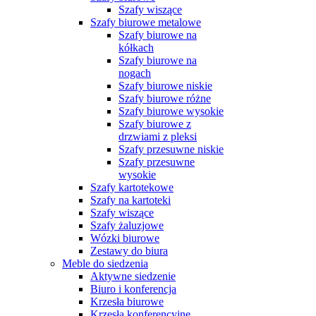
Szafy wiszące
Szafy biurowe metalowe
Szafy biurowe na
kółkach
Szafy biurowe na
nogach
Szafy biurowe niskie
Szafy biurowe różne
Szafy biurowe wysokie
Szafy biurowe z
drzwiami z pleksi
Szafy przesuwne niskie
Szafy przesuwne
wysokie
Szafy kartotekowe
Szafy na kartoteki
Szafy wiszące
Szafy żaluzjowe
Wózki biurowe
Zestawy do biura
Meble do siedzenia
Aktywne siedzenie
Biuro i konferencja
Krzesła biurowe
Krzesła konferencyjne