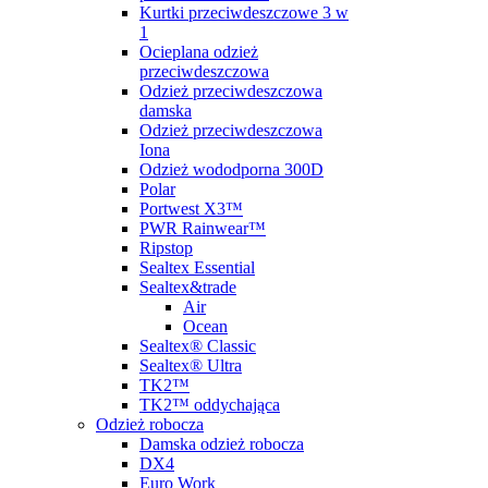
Kurtki przeciwdeszczowe 3 w
1
Ocieplana odzież
przeciwdeszczowa
Odzież przeciwdeszczowa
damska
Odzież przeciwdeszczowa
Iona
Odzież wododporna 300D
Polar
Portwest X3™
PWR Rainwear™
Ripstop
Sealtex Essential
Sealtex&trade
Air
Ocean
Sealtex® Classic
Sealtex® Ultra
TK2™
TK2™ oddychająca
Odzież robocza
Damska odzież robocza
DX4
Euro Work