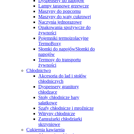
Dyspensery do napojów
Lampy tarasowe grzewcze
Maszyny do popcornu
Maszyny do waty cukrowej
Naczynia jednorazowe
Opakowania spożywcze do
żywności
Pojemniki termoizolacyjne
TermoBoxy
Słomki do napojówSłomki do
napojów
Termosy do transportu
żywności
Chłodnictwo
Akcesoria do lad i stołów
chłodniczych
Dyspensery granitory
chłodzące
Stoły chłodnicze bary
sałatkowe
Szafy chłodnicze i mroźnicze
Witryny chłodnicze
Zamrażarki chłodziarki
skrzyniowe
Cukiernia kawiarnia