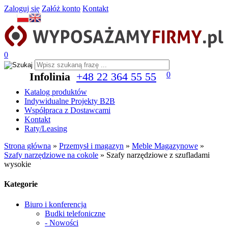
Zaloguj się
Załóż konto
Kontakt
0
Infolinia
+48 22 364 55 55
0
Katalog produktów
Indywidualne Projekty B2B
Współpraca z Dostawcami
Kontakt
Raty/Leasing
Strona główna
»
Przemysł i magazyn
»
Meble Magazynowe
»
Szafy narzędziowe na cokole
»
Szafy narzędziowe z szufladami
wysokie
Kategorie
Biuro i konferencja
Budki telefoniczne
- Nowości