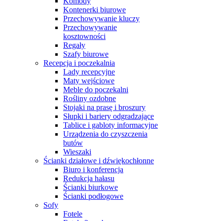
Komody
Kontenerki biurowe
Przechowywanie kluczy
Przechowywanie
kosztowności
Regały
Szafy biurowe
Recepcja i poczekalnia
Lady recepcyjne
Maty wejściowe
Meble do poczekalni
Rośliny ozdobne
Stojaki na prasę i broszury
Słupki i bariery odgradzające
Tablice i gabloty informacyjne
Urządzenia do czyszczenia
butów
Wieszaki
Ścianki działowe i dźwiękochłonne
Biuro i konferencja
Redukcja hałasu
Ścianki biurkowe
Ścianki podłogowe
Sofy
Fotele