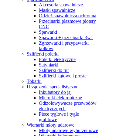
Akcesoria spawalnicze
Maski spawalnicze
Odzież spawalnicza ochronna
Przecinarki plazmowe plotery
CNC
Spawarki
Spawarki + przecinarki 3w1
Zgrzewarki i przypawarki
kołków
Szlifierki polerki
Polerki elektryczne
Satyniarki
Szlifierki do rur
Szlifierki kątowe i proste
Tokarki
Urządzenia specjalistyczne
Inkubatory do jaj
Mierniki elektroniczne
Odizolowywacze przewodów
elektrycznych
Piece tyglowe i tygle
grafitowe
Wiertarki młoty udarowe
Młoty udarowe wyburzeniowe
Wiertarki kolumnowe