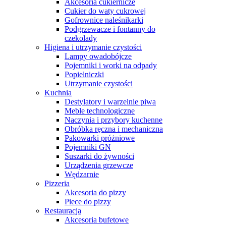
Akcesoria cukiernicze
Cukier do waty cukrowej
Gofrownice naleśnikarki
Podgrzewacze i fontanny do
czekolady
Higiena i utrzymanie czystości
Lampy owadobójcze
Pojemniki i worki na odpady
Popielniczki
Utrzymanie czystości
Kuchnia
Destylatory i warzelnie piwa
Meble technologiczne
Naczynia i przybory kuchenne
Obróbka ręczna i mechaniczna
Pakowarki próżniowe
Pojemniki GN
Suszarki do żywności
Urządzenia grzewcze
Wędzarnie
Pizzeria
Akcesoria do pizzy
Piece do pizzy
Restauracja
Akcesoria bufetowe