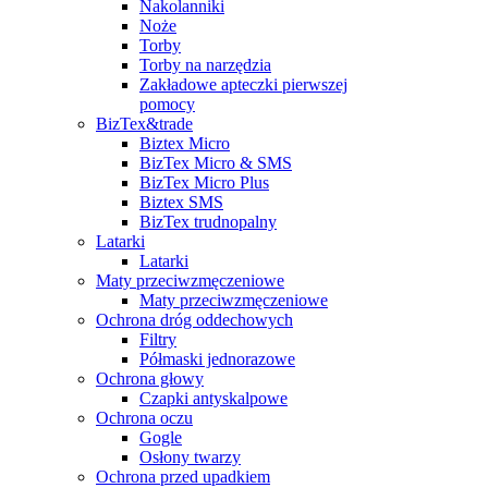
Nakolanniki
Noże
Torby
Torby na narzędzia
Zakładowe apteczki pierwszej
pomocy
BizTex&trade
Biztex Micro
BizTex Micro & SMS
BizTex Micro Plus
Biztex SMS
BizTex trudnopalny
Latarki
Latarki
Maty przeciwzmęczeniowe
Maty przeciwzmęczeniowe
Ochrona dróg oddechowych
Filtry
Półmaski jednorazowe
Ochrona głowy
Czapki antyskalpowe
Ochrona oczu
Gogle
Osłony twarzy
Ochrona przed upadkiem