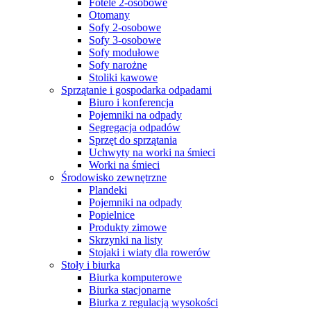
Fotele 2-osobowe
Otomany
Sofy 2-osobowe
Sofy 3-osobowe
Sofy modułowe
Sofy narożne
Stoliki kawowe
Sprzątanie i gospodarka odpadami
Biuro i konferencja
Pojemniki na odpady
Segregacja odpadów
Sprzęt do sprzątania
Uchwyty na worki na śmieci
Worki na śmieci
Środowisko zewnętrzne
Plandeki
Pojemniki na odpady
Popielnice
Produkty zimowe
Skrzynki na listy
Stojaki i wiaty dla rowerów
Stoły i biurka
Biurka komputerowe
Biurka stacjonarne
Biurka z regulacją wysokości