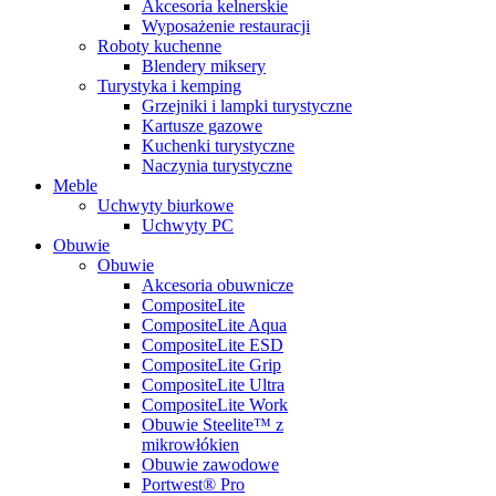
Akcesoria kelnerskie
Wyposażenie restauracji
Roboty kuchenne
Blendery miksery
Turystyka i kemping
Grzejniki i lampki turystyczne
Kartusze gazowe
Kuchenki turystyczne
Naczynia turystyczne
Meble
Uchwyty biurkowe
Uchwyty PC
Obuwie
Obuwie
Akcesoria obuwnicze
CompositeLite
CompositeLite Aqua
CompositeLite ESD
CompositeLite Grip
CompositeLite Ultra
CompositeLite Work
Obuwie Steelite™ z
mikrowłókien
Obuwie zawodowe
Portwest® Pro