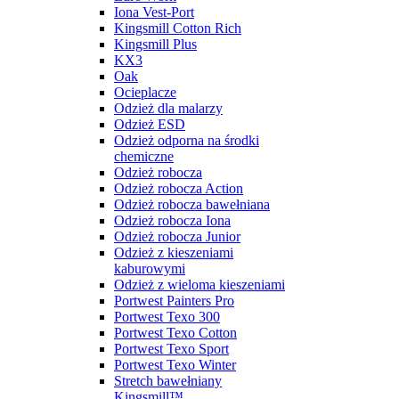
Iona Vest-Port
Kingsmill Cotton Rich
Kingsmill Plus
KX3
Oak
Ocieplacze
Odzież dla malarzy
Odzież ESD
Odzież odporna na środki
chemiczne
Odzież robocza
Odzież robocza Action
Odzież robocza bawełniana
Odzież robocza Iona
Odzież robocza Junior
Odzież z kieszeniami
kaburowymi
Odzież z wieloma kieszeniami
Portwest Painters Pro
Portwest Texo 300
Portwest Texo Cotton
Portwest Texo Sport
Portwest Texo Winter
Stretch bawełniany
Kingsmill™