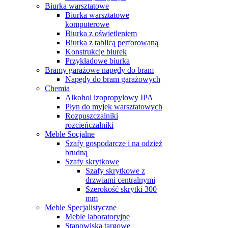
Biurka warsztatowe
Biurka warsztatowe
komputerowe
Biurka z oświetleniem
Biurka z tablicą perforowaną
Konstrukcje biurek
Przykładowe biurka
Bramy garażowe napędy do bram
Napędy do bram garażowych
Chemia
Alkohol izopropylowy IPA
Płyn do myjek warsztatowych
Rozpuszczalniki
rozcieńczalniki
Meble Socjalne
Szafy gospodarcze i na odzież
brudną
Szafy skrytkowe
Szafy skrytkowe z
drzwiami centralnymi
Szerokość skrytki 300
mm
Meble Specjalistyczne
Meble laboratoryjne
Stanowiska targowe