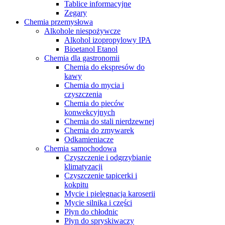
Tablice informacyjne
Zegary
Chemia przemysłowa
Alkohole niespożywcze
Alkohol izopropylowy IPA
Bioetanol Etanol
Chemia dla gastronomii
Chemia do ekspresów do
kawy
Chemia do mycia i
czyszczenia
Chemia do pieców
konwekcyjnych
Chemia do stali nierdzewnej
Chemia do zmywarek
Odkamieniacze
Chemia samochodowa
Czyszczenie i odgrzybianie
klimatyzacji
Czyszczenie tapicerki i
kokpitu
Mycie i pielęgnacja karoserii
Mycie silnika i części
Płyn do chłodnic
Płyn do spryskiwaczy