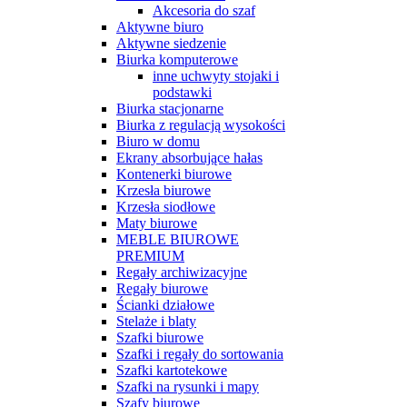
Akcesoria do szaf
Aktywne biuro
Aktywne siedzenie
Biurka komputerowe
inne uchwyty stojaki i
podstawki
Biurka stacjonarne
Biurka z regulacją wysokości
Biuro w domu
Ekrany absorbujące hałas
Kontenerki biurowe
Krzesła biurowe
Krzesła siodłowe
Maty biurowe
MEBLE BIUROWE
PREMIUM
Regały archiwizacyjne
Regały biurowe
Ścianki działowe
Stelaże i blaty
Szafki biurowe
Szafki i regały do sortowania
Szafki kartotekowe
Szafki na rysunki i mapy
Szafy biurowe