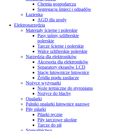
Chemia gospodarcza
Segregacja śmieci i odpadów
Łazienka
AGD dla urody
Elektronarzędzia
Materiały ścierne i polerskie
Pasy taśmy szlifierskie
polerskie
Tarcze ścierne i polerskie
Walce szlifierskie polerskie
Narzędzia dla elektroników
Akcesoria dla elektroników
Separatory ekranów LCD
Stacje lutownicze lutownice
Źródła prądu zasilacze
Nożyce wyżynarki
Noże termiczne do styropianu
Nożyce do blachy
Opalarki
Palniki opalarki lutownice gazowe
Piły pilarki
Pilarki ręczne
Piły tarczowe ukośne
Tarcze do pił
Spawalnictwo