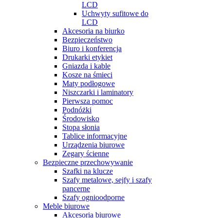
LCD
Uchwyty sufitowe do
LCD
Akcesoria na biurko
Bezpieczeństwo
Biuro i konferencja
Drukarki etykiet
Gniazda i kable
Kosze na śmieci
Maty podłogowe
Niszczarki i laminatory
Pierwsza pomoc
Podnóżki
Środowisko
Stopa słonia
Tablice informacyjne
Urządzenia biurowe
Zegary ścienne
Bezpieczne przechowywanie
Szafki na klucze
Szafy metalowe, sejfy i szafy
pancerne
Szafy ognioodporne
Meble biurowe
Akcesoria biurowe