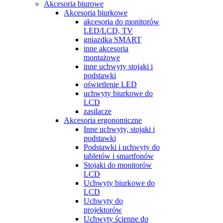
Akcesoria biurowe
Akcesoria biurkowe
akcesoria do monitorów
LED/LCD, TV
gniazdka SMART
inne akcesoria
montażowe
inne uchwyty stojaki i
podstawki
oświetlenie LED
uchwyty biurkowe do
LCD
zasilacze
Akcesoria ergonomiczne
Inne uchwyty, stojaki i
podstawki
Podstawki i uchwyty do
tabletów i smartfonów
Stojaki do monitorów
LCD
Uchwyty biurkowe do
LCD
Uchwyty do
projektorów
Uchwyty ścienne do