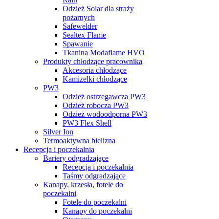
Odzież Solar dla straży
pożarnych
Safewelder
Sealtex Flame
Spawanie
Tkanina Modaflame HVO
Produkty chłodzące pracownika
Akcesoria chłodzące
Kamizelki chłodzące
PW3
Odzież ostrzegawcza PW3
Odzież robocza PW3
Odzież wodoodporna PW3
PW3 Flex Shell
Silver Ion
Termoaktywna bielizna
Recepcja i poczekalnia
Bariery odgradzające
Recepcja i poczekalnia
Taśmy odgradzające
Kanapy, krzesła, fotele do
poczekalni
Fotele do poczekalni
Kanapy do poczekalni