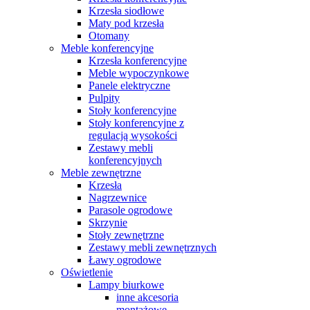
Krzesła siodłowe
Maty pod krzesła
Otomany
Meble konferencyjne
Krzesła konferencyjne
Meble wypoczynkowe
Panele elektryczne
Pulpity
Stoły konferencyjne
Stoły konferencyjne z
regulacją wysokości
Zestawy mebli
konferencyjnych
Meble zewnętrzne
Krzesła
Nagrzewnice
Parasole ogrodowe
Skrzynie
Stoły zewnętrzne
Zestawy mebli zewnętrznych
Ławy ogrodowe
Oświetlenie
Lampy biurkowe
inne akcesoria
montażowe