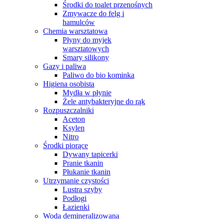
Środki do toalet przenośnych
Zmywacze do felg i
hamulców
Chemia warsztatowa
Płyny do myjek
warsztatowych
Smary silikony
Gazy i paliwa
Paliwo do bio kominka
Higiena osobista
Mydła w płynie
Żele antybakteryjne do rąk
Rozpuszczalniki
Aceton
Ksylen
Nitro
Środki piorące
Dywany tapicerki
Pranie tkanin
Płukanie tkanin
Utrzymanie czystości
Lustra szyby
Podłogi
Łazienki
Woda demineralizowana