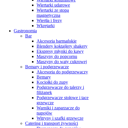
Wiertarki udarowe
Wiertarki ze stopą
magnetyczną
Wiertła i frezy
Wkrętarki
Gastronomia
Bar
Akcesoria barmańskie
Blendery koktajlery shakery
Ekspresy młynki do kawy
Maszyny do popcornu
Maszyny do waty cukrowej
Bemary i podgrzewacze
Akcesoria do podgrzewaczy
Bemary
Kociołki do zupy
Podgrzewacze do talerzy i
filiżanek
Podgrzewacze stołowe i tace
grzewcze
Warniki i zaparzacze do
napojów
Witryny i szafki grzewcze
Catering i transport żywności