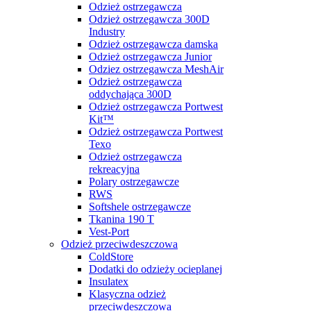
Odzież ostrzegawcza
Odzież ostrzegawcza 300D
Industry
Odzież ostrzegawcza damska
Odzież ostrzegawcza Junior
Odziez ostrzegawcza MeshAir
Odzież ostrzegawcza
oddychająca 300D
Odzież ostrzegawcza Portwest
Kit™
Odzież ostrzegawcza Portwest
Texo
Odzież ostrzegawcza
rekreacyjna
Polary ostrzegawcze
RWS
Softshele ostrzegawcze
Tkanina 190 T
Vest-Port
Odzież przeciwdeszczowa
ColdStore
Dodatki do odzieży ocieplanej
Insulatex
Klasyczna odzież
przeciwdeszczowa