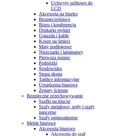
Uchwyty sufitowe do
LCD
Akcesoria na biurko
Bezpieczeństwo
Biuro i konferencja
Drukarki etykiet
Gniazda i kable
Kosze na śmieci
Maty podłogowe
Niszczarki i laminatory
Pierwsza pomoc
Podnóżki
Środowisko
Stopa słonia
Tablice informacyjne
Urządzenia biurowe
Zegary ścienne
Bezpieczne przechowywanie
Szafki na klucze
Szafy metalowe, sejfy i szafy
pancerne
Szafy ognioodporne
Meble biurowe
Akcesoria biurowe
Akcesoria do szaf