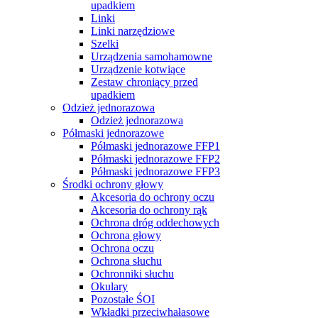
upadkiem
Linki
Linki narzędziowe
Szelki
Urządzenia samohamowne
Urządzenie kotwiące
Zestaw chroniący przed
upadkiem
Odzież jednorazowa
Odzież jednorazowa
Półmaski jednorazowe
Półmaski jednorazowe FFP1
Półmaski jednorazowe FFP2
Półmaski jednorazowe FFP3
Środki ochrony głowy
Akcesoria do ochrony oczu
Akcesoria do ochrony rąk
Ochrona dróg oddechowych
Ochrona głowy
Ochrona oczu
Ochrona słuchu
Ochronniki słuchu
Okulary
Pozostałe ŚOI
Wkładki przeciwhałasowe