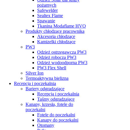
pożarnych
Safewelder
Sealtex Flame
Spawanie
Tkanina Modaflame HVO
Produkty chłodzące pracownika
Akcesoria chłodzące
Kamizelki chłodzące
PW3
Odzież ostrzegawcza PW3
Odzież robocza PW3
Odzież wodoodporna PW3
PW3 Flex Shell
Silver Ion
Termoaktywna bielizna
Recepcja i poczekalnia
Bariery odgradzające
Recepcja i poczekalnia
Taśmy odgradzające
Kanapy, krzesła, fotele do
poczekalni
Fotele do poczekalni
Kanapy do poczekalni
Otomany