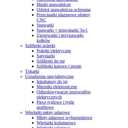
Maski spawalnicze
Odzież spawalnicza ochronna
Przecinarki plazmowe plotery
CNC
Spawarki
Spawarki + przecinarki 3w1
Zgrzewarki i przypawarki
kołków
Szlifierki polerki
Polerki elektryczne
Satyniarki
Szlifierki do rur
Szlifierki kątowe i proste
Tokarki
Urządzenia specjalistyczne
Inkubatory do jaj
Mierniki elektroniczne
Odizolowywacze przewodów
elektrycznych
Piece tyglowe i tygle
grafitowe
Wiertarki młoty udarowe
Młoty udarowe wyburzeniowe
Wiertarki kolumnowe
Wiertarki udarowe