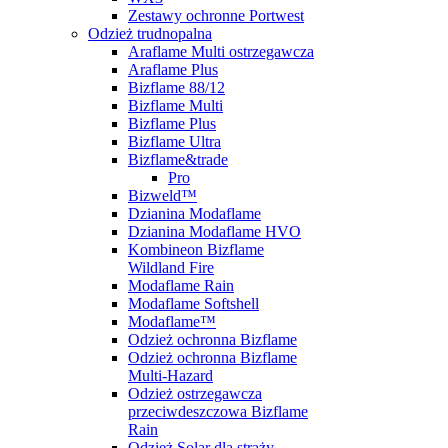
Zestawy ochronne Portwest
Odzież trudnopalna
Araflame Multi ostrzegawcza
Araflame Plus
Bizflame 88/12
Bizflame Multi
Bizflame Plus
Bizflame Ultra
Bizflame&trade
Pro
Bizweld™
Dzianina Modaflame
Dzianina Modaflame HVO
Kombineon Bizflame
Wildland Fire
Modaflame Rain
Modaflame Softshell
Modaflame™
Odzież ochronna Bizflame
Odzież ochronna Bizflame
Multi-Hazard
Odzież ostrzegawcza
przeciwdeszczowa Bizflame
Rain
Odzież Solar dla straży