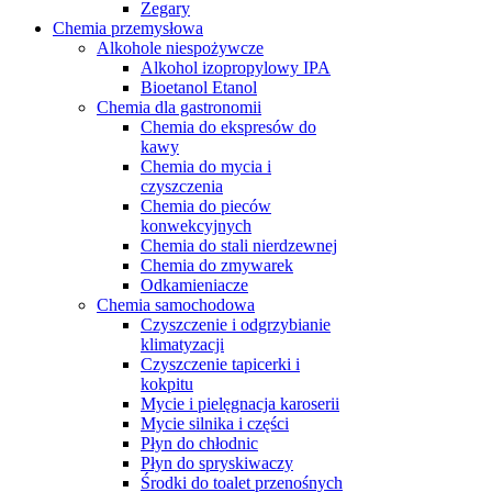
Zegary
Chemia przemysłowa
Alkohole niespożywcze
Alkohol izopropylowy IPA
Bioetanol Etanol
Chemia dla gastronomii
Chemia do ekspresów do
kawy
Chemia do mycia i
czyszczenia
Chemia do pieców
konwekcyjnych
Chemia do stali nierdzewnej
Chemia do zmywarek
Odkamieniacze
Chemia samochodowa
Czyszczenie i odgrzybianie
klimatyzacji
Czyszczenie tapicerki i
kokpitu
Mycie i pielęgnacja karoserii
Mycie silnika i części
Płyn do chłodnic
Płyn do spryskiwaczy
Środki do toalet przenośnych