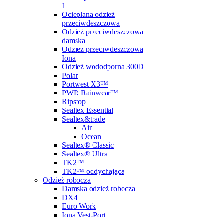
1
Ocieplana odzież
przeciwdeszczowa
Odzież przeciwdeszczowa
damska
Odzież przeciwdeszczowa
Iona
Odzież wododporna 300D
Polar
Portwest X3™
PWR Rainwear™
Ripstop
Sealtex Essential
Sealtex&trade
Air
Ocean
Sealtex® Classic
Sealtex® Ultra
TK2™
TK2™ oddychająca
Odzież robocza
Damska odzież robocza
DX4
Euro Work
Iona Vest-Port