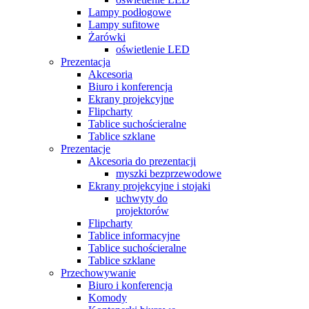
Lampy podłogowe
Lampy sufitowe
Żarówki
oświetlenie LED
Prezentacja
Akcesoria
Biuro i konferencja
Ekrany projekcyjne
Flipcharty
Tablice suchościeralne
Tablice szklane
Prezentacje
Akcesoria do prezentacji
myszki bezprzewodowe
Ekrany projekcyjne i stojaki
uchwyty do
projektorów
Flipcharty
Tablice informacyjne
Tablice suchościeralne
Tablice szklane
Przechowywanie
Biuro i konferencja
Komody