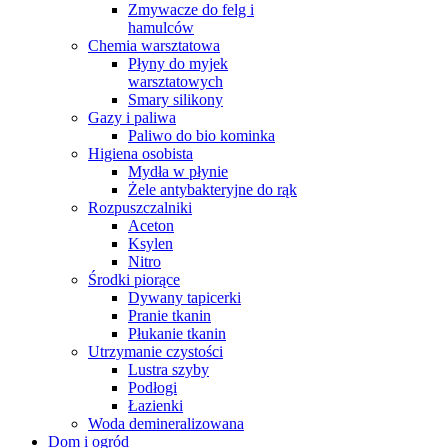
Zmywacze do felg i
hamulców
Chemia warsztatowa
Płyny do myjek
warsztatowych
Smary silikony
Gazy i paliwa
Paliwo do bio kominka
Higiena osobista
Mydła w płynie
Żele antybakteryjne do rąk
Rozpuszczalniki
Aceton
Ksylen
Nitro
Środki piorące
Dywany tapicerki
Pranie tkanin
Płukanie tkanin
Utrzymanie czystości
Lustra szyby
Podłogi
Łazienki
Woda demineralizowana
Dom i ogród