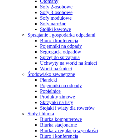
Otomany
Sofy 2-osobowe
Sofy 3-osobowe
Sofy modułowe
Sofy narożne
Stoliki kawowe
Sprzątanie i gospodarka odpadami
Biuro i konferencja
Pojemniki na odpady
Segregacja odpadów
Sprzęt do sprzątania
Uchwyty na worki na śmieci
Worki na śmieci
Środowisko zewnętrzne
Plandeki
Pojemniki na odpady
Popielnice
Produkty zimowe
Skrzynki na listy
Stojaki i wiaty dla rowerów
Stoły i biurka
Biurka komputerowe
Biurka stacjonarne
Biurka z regulacją wysokości
Biuro i konferencja