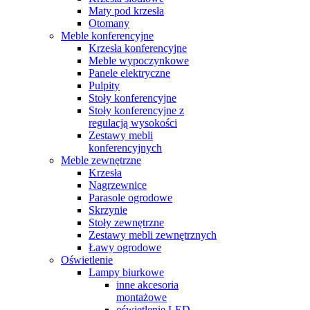
Maty pod krzesła
Otomany
Meble konferencyjne
Krzesła konferencyjne
Meble wypoczynkowe
Panele elektryczne
Pulpity
Stoły konferencyjne
Stoły konferencyjne z
regulacją wysokości
Zestawy mebli
konferencyjnych
Meble zewnętrzne
Krzesła
Nagrzewnice
Parasole ogrodowe
Skrzynie
Stoły zewnętrzne
Zestawy mebli zewnętrznych
Ławy ogrodowe
Oświetlenie
Lampy biurkowe
inne akcesoria
montażowe
oświetlenie LED