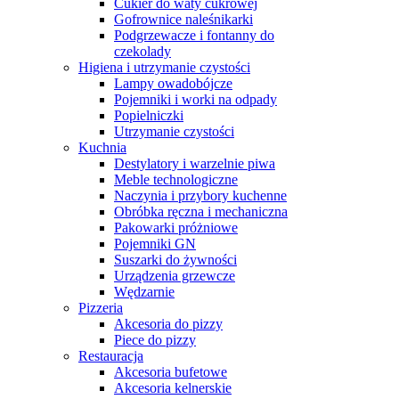
Cukier do waty cukrowej
Gofrownice naleśnikarki
Podgrzewacze i fontanny do
czekolady
Higiena i utrzymanie czystości
Lampy owadobójcze
Pojemniki i worki na odpady
Popielniczki
Utrzymanie czystości
Kuchnia
Destylatory i warzelnie piwa
Meble technologiczne
Naczynia i przybory kuchenne
Obróbka ręczna i mechaniczna
Pakowarki próżniowe
Pojemniki GN
Suszarki do żywności
Urządzenia grzewcze
Wędzarnie
Pizzeria
Akcesoria do pizzy
Piece do pizzy
Restauracja
Akcesoria bufetowe
Akcesoria kelnerskie