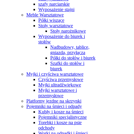
szafy narciarskie
Wyposażenie stajni
Meble Warsztatowe
Półki wiszące
Stoły warsztatowe
Stoły narożnikowe
Wyposażenie do biurek i
stołów
Nadbudowy, tablice,
gniazda, przyłącza
Półki do stołów i biurek
Szafki do stołów i
biurek
Myjki i czyściwa warsztatowe
Czyściwa przemysłowe
Myjki ultradźwiękowe
Myjki warsztatowe i
przemysłowe
Platformy jezdne na skrzynki
Pojemniki na śmieci i odpady
Kubły i kosze na śmieci
Pojemniki specjalistyczne
Torebki i kosze na psie
odchody
Worki na odpadki i śmieci