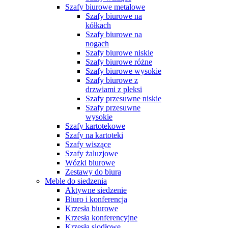
Szafy biurowe metalowe
Szafy biurowe na
kółkach
Szafy biurowe na
nogach
Szafy biurowe niskie
Szafy biurowe różne
Szafy biurowe wysokie
Szafy biurowe z
drzwiami z pleksi
Szafy przesuwne niskie
Szafy przesuwne
wysokie
Szafy kartotekowe
Szafy na kartoteki
Szafy wiszące
Szafy żaluzjowe
Wózki biurowe
Zestawy do biura
Meble do siedzenia
Aktywne siedzenie
Biuro i konferencja
Krzesła biurowe
Krzesła konferencyjne
Krzesła siodłowe