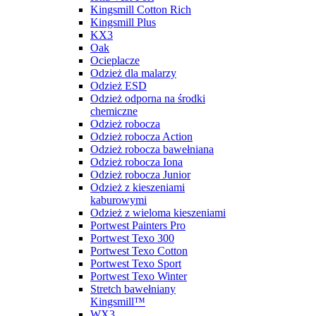
Kingsmill Cotton Rich
Kingsmill Plus
KX3
Oak
Ocieplacze
Odzież dla malarzy
Odzież ESD
Odzież odporna na środki
chemiczne
Odzież robocza
Odzież robocza Action
Odzież robocza bawełniana
Odzież robocza Iona
Odzież robocza Junior
Odzież z kieszeniami
kaburowymi
Odzież z wieloma kieszeniami
Portwest Painters Pro
Portwest Texo 300
Portwest Texo Cotton
Portwest Texo Sport
Portwest Texo Winter
Stretch bawełniany
Kingsmill™
WX3