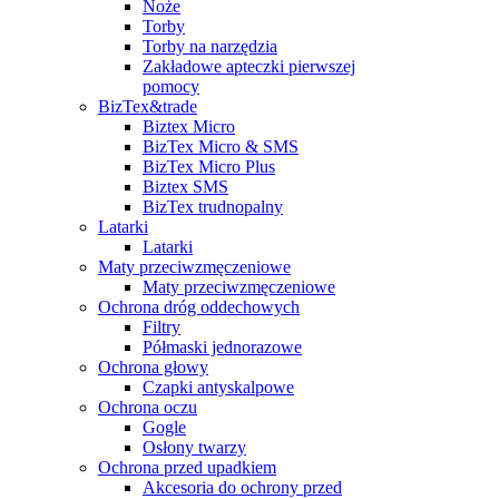
Noże
Torby
Torby na narzędzia
Zakładowe apteczki pierwszej
pomocy
BizTex&trade
Biztex Micro
BizTex Micro & SMS
BizTex Micro Plus
Biztex SMS
BizTex trudnopalny
Latarki
Latarki
Maty przeciwzmęczeniowe
Maty przeciwzmęczeniowe
Ochrona dróg oddechowych
Filtry
Półmaski jednorazowe
Ochrona głowy
Czapki antyskalpowe
Ochrona oczu
Gogle
Osłony twarzy
Ochrona przed upadkiem
Akcesoria do ochrony przed