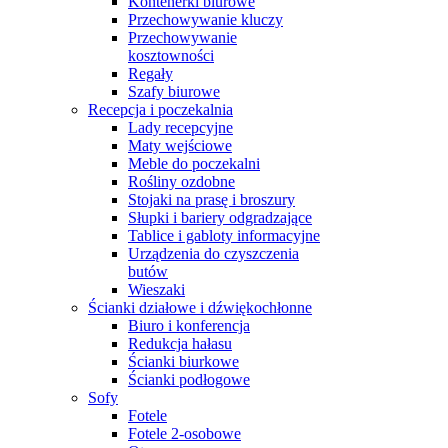
Kontenerki biurowe
Przechowywanie kluczy
Przechowywanie
kosztowności
Regały
Szafy biurowe
Recepcja i poczekalnia
Lady recepcyjne
Maty wejściowe
Meble do poczekalni
Rośliny ozdobne
Stojaki na prasę i broszury
Słupki i bariery odgradzające
Tablice i gabloty informacyjne
Urządzenia do czyszczenia
butów
Wieszaki
Ścianki działowe i dźwiękochłonne
Biuro i konferencja
Redukcja hałasu
Ścianki biurkowe
Ścianki podłogowe
Sofy
Fotele
Fotele 2-osobowe