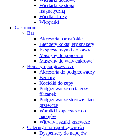
Wiertarki ze stopą
magnetyczną
Wiertła i frezy
Wkrętarki
Gastronomia
Bar
Akcesoria barmańskie
Blendery koktajlery shakery
Ekspresy młynki do kawy
Maszyny do popcornu
Maszyny do waty cukrowej
Bemary i podgrzewacze
Akcesoria do podgrzewaczy
Bemary
Kociołki do zupy
Podgrzewacze do talerzy i
filiżanek
Podgrzewacze stołowe i tace
grzewcze
Warniki i zaparzacze do
napojów
Witryny i szafki grzewcze
Catering i transport żywności
Dyspensery do napojów