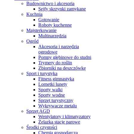
Budownictwo i akcesoria
Sejfy skrzynki zamykane
Kuchnia
Gotowanie
Roboty kuchenne
Majsterkowanie
Multinarzędzia
Ogród
Akcesoria i narzędzia
ogrodowe
Pompy głębinowe do studni
Trymery do roślin
Zbiorniki na deszczówkę
Sport i turystyka
Fitness gimnastyka
Lornetki lunety
Sporty walki
Sporty wodne
Sprzęt turystyczny
Wykrywacze metalu
Sprzęt AGD
Wentylatory i klimatyzatory
Żelazka stacje parowe
Środki czystości
Chemia gospodarcza