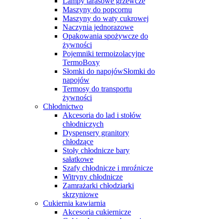
Lampy tarasowe grzewcze
Maszyny do popcornu
Maszyny do waty cukrowej
Naczynia jednorazowe
Opakowania spożywcze do
żywności
Pojemniki termoizolacyjne
TermoBoxy
Słomki do napojówSłomki do
napojów
Termosy do transportu
żywności
Chłodnictwo
Akcesoria do lad i stołów
chłodniczych
Dyspensery granitory
chłodzące
Stoły chłodnicze bary
sałatkowe
Szafy chłodnicze i mroźnicze
Witryny chłodnicze
Zamrażarki chłodziarki
skrzyniowe
Cukiernia kawiarnia
Akcesoria cukiernicze