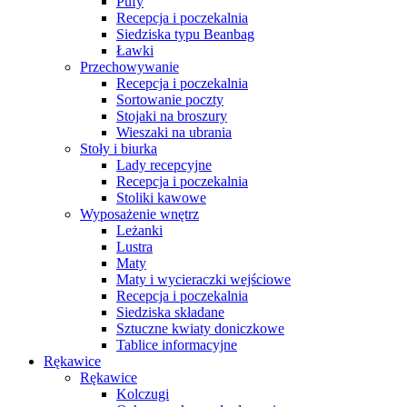
Pufy
Recepcja i poczekalnia
Siedziska typu Beanbag
Ławki
Przechowywanie
Recepcja i poczekalnia
Sortowanie poczty
Stojaki na broszury
Wieszaki na ubrania
Stoły i biurka
Lady recepcyjne
Recepcja i poczekalnia
Stoliki kawowe
Wyposażenie wnętrz
Leżanki
Lustra
Maty
Maty i wycieraczki wejściowe
Recepcja i poczekalnia
Siedziska składane
Sztuczne kwiaty doniczkowe
Tablice informacyjne
Rękawice
Rękawice
Kolczugi