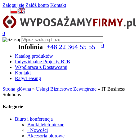
Zaloguj się
Załóż konto
Kontakt
0
Infolinia
+48 22 364 55 55
0
Katalog produktów
Indywidualne Projekty B2B
Współpraca z Dostawcami
Kontakt
Raty/Leasing
Strona główna
»
Usługi Biznesowe Zewnętrzne
»
IT Business
Solutions
Kategorie
Biuro i konferencja
Budki telefoniczne
- Nowości
Akcesoria biurowe