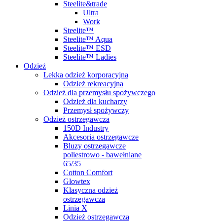
Steelite&trade
Ultra
Work
Steelite™
Steelite™ Aqua
Steelite™ ESD
Steelite™ Ladies
Odzież
Lekka odzież korporacyjna
Odzież rekreacyjna
Odzież dla przemysłu spożywczego
Odzież dla kucharzy
Przemysł spożywczy
Odzież ostrzegawcza
150D Industry
Akcesoria ostrzegawcze
Bluzy ostrzegawcze
poliestrowo - bawełniane
65/35
Cotton Comfort
Glowtex
Klasyczna odzież
ostrzegawcza
Linia X
Odzież ostrzegawcza