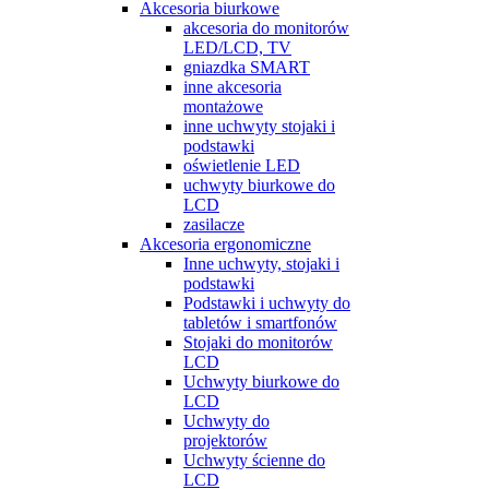
Akcesoria biurkowe
akcesoria do monitorów
LED/LCD, TV
gniazdka SMART
inne akcesoria
montażowe
inne uchwyty stojaki i
podstawki
oświetlenie LED
uchwyty biurkowe do
LCD
zasilacze
Akcesoria ergonomiczne
Inne uchwyty, stojaki i
podstawki
Podstawki i uchwyty do
tabletów i smartfonów
Stojaki do monitorów
LCD
Uchwyty biurkowe do
LCD
Uchwyty do
projektorów
Uchwyty ścienne do
LCD