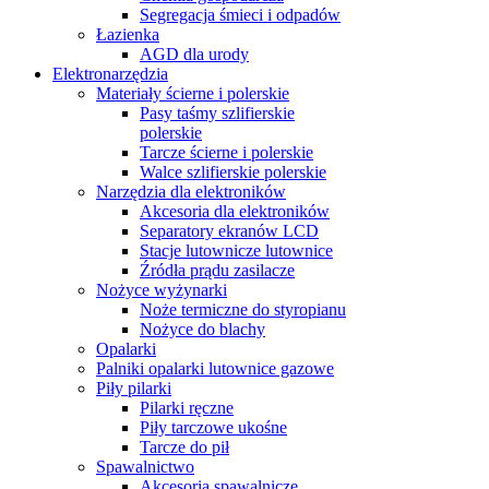
Segregacja śmieci i odpadów
Łazienka
AGD dla urody
Elektronarzędzia
Materiały ścierne i polerskie
Pasy taśmy szlifierskie
polerskie
Tarcze ścierne i polerskie
Walce szlifierskie polerskie
Narzędzia dla elektroników
Akcesoria dla elektroników
Separatory ekranów LCD
Stacje lutownicze lutownice
Źródła prądu zasilacze
Nożyce wyżynarki
Noże termiczne do styropianu
Nożyce do blachy
Opalarki
Palniki opalarki lutownice gazowe
Piły pilarki
Pilarki ręczne
Piły tarczowe ukośne
Tarcze do pił
Spawalnictwo
Akcesoria spawalnicze