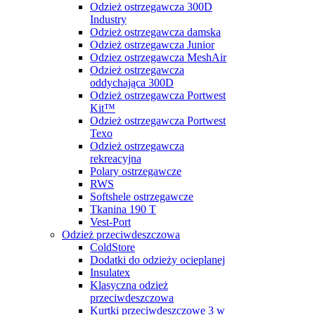
Odzież ostrzegawcza 300D
Industry
Odzież ostrzegawcza damska
Odzież ostrzegawcza Junior
Odziez ostrzegawcza MeshAir
Odzież ostrzegawcza
oddychająca 300D
Odzież ostrzegawcza Portwest
Kit™
Odzież ostrzegawcza Portwest
Texo
Odzież ostrzegawcza
rekreacyjna
Polary ostrzegawcze
RWS
Softshele ostrzegawcze
Tkanina 190 T
Vest-Port
Odzież przeciwdeszczowa
ColdStore
Dodatki do odzieży ocieplanej
Insulatex
Klasyczna odzież
przeciwdeszczowa
Kurtki przeciwdeszczowe 3 w