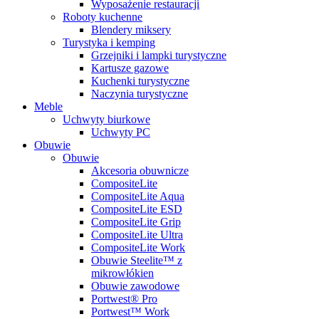
Wyposażenie restauracji
Roboty kuchenne
Blendery miksery
Turystyka i kemping
Grzejniki i lampki turystyczne
Kartusze gazowe
Kuchenki turystyczne
Naczynia turystyczne
Meble
Uchwyty biurkowe
Uchwyty PC
Obuwie
Obuwie
Akcesoria obuwnicze
CompositeLite
CompositeLite Aqua
CompositeLite ESD
CompositeLite Grip
CompositeLite Ultra
CompositeLite Work
Obuwie Steelite™ z
mikrowłókien
Obuwie zawodowe
Portwest® Pro
Portwest™ Work