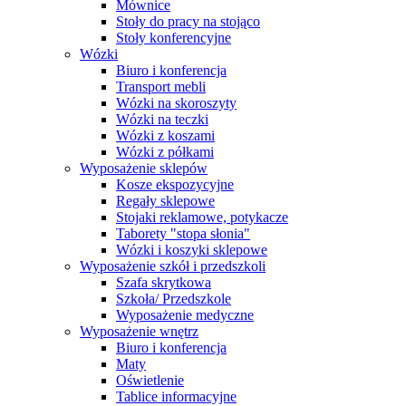
Mównice
Stoły do pracy na stojąco
Stoły konferencyjne
Wózki
Biuro i konferencja
Transport mebli
Wózki na skoroszyty
Wózki na teczki
Wózki z koszami
Wózki z półkami
Wyposażenie sklepów
Kosze ekspozycyjne
Regały sklepowe
Stojaki reklamowe, potykacze
Taborety "stopa słonia"
Wózki i koszyki sklepowe
Wyposażenie szkół i przedszkoli
Szafa skrytkowa
Szkoła/ Przedszkole
Wyposażenie medyczne
Wyposażenie wnętrz
Biuro i konferencja
Maty
Oświetlenie
Tablice informacyjne