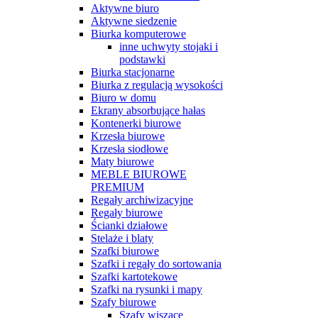
Aktywne biuro
Aktywne siedzenie
Biurka komputerowe
inne uchwyty stojaki i
podstawki
Biurka stacjonarne
Biurka z regulacją wysokości
Biuro w domu
Ekrany absorbujące hałas
Kontenerki biurowe
Krzesła biurowe
Krzesła siodłowe
Maty biurowe
MEBLE BIUROWE
PREMIUM
Regały archiwizacyjne
Regały biurowe
Ścianki działowe
Stelaże i blaty
Szafki biurowe
Szafki i regały do sortowania
Szafki kartotekowe
Szafki na rysunki i mapy
Szafy biurowe
Szafy wiszące