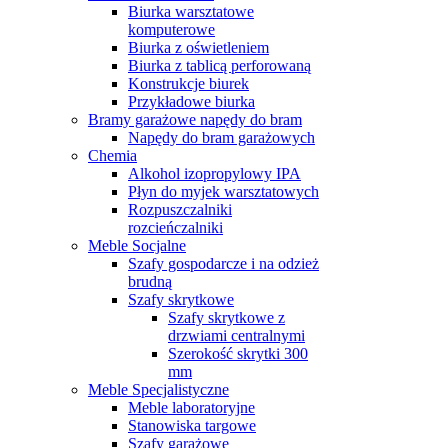
Biurka warsztatowe
komputerowe
Biurka z oświetleniem
Biurka z tablicą perforowaną
Konstrukcje biurek
Przykładowe biurka
Bramy garażowe napędy do bram
Napędy do bram garażowych
Chemia
Alkohol izopropylowy IPA
Płyn do myjek warsztatowych
Rozpuszczalniki
rozcieńczalniki
Meble Socjalne
Szafy gospodarcze i na odzież
brudną
Szafy skrytkowe
Szafy skrytkowe z
drzwiami centralnymi
Szerokość skrytki 300
mm
Meble Specjalistyczne
Meble laboratoryjne
Stanowiska targowe
Szafy garażowe