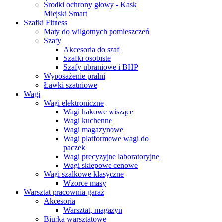
Środki ochrony głowy - Kask
Miejski Smart
Szafki Fitness
Maty do wilgotnych pomieszczeń
Szafy
Akcesoria do szaf
Szafki osobiste
Szafy ubraniowe i BHP
Wyposażenie pralni
Ławki szatniowe
Wagi
Wagi elektroniczne
Wagi hakowe wiszące
Wagi kuchenne
Wagi magazynowe
Wagi platformowe wagi do
paczek
Wagi precyzyjne laboratoryjne
Wagi sklepowe cenowe
Wagi szalkowe klasyczne
Wzorce masy
Warsztat pracownia garaż
Akcesoria
Warsztat, magazyn
Biurka warsztatowe