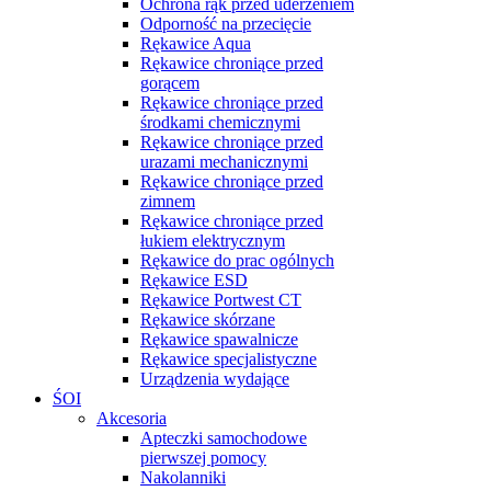
Ochrona rąk przed uderzeniem
Odporność na przecięcie
Rękawice Aqua
Rękawice chroniące przed
gorącem
Rękawice chroniące przed
środkami chemicznymi
Rękawice chroniące przed
urazami mechanicznymi
Rękawice chroniące przed
zimnem
Rękawice chroniące przed
łukiem elektrycznym
Rękawice do prac ogólnych
Rękawice ESD
Rękawice Portwest CT
Rękawice skórzane
Rękawice spawalnicze
Rękawice specjalistyczne
Urządzenia wydające
ŚOI
Akcesoria
Apteczki samochodowe
pierwszej pomocy
Nakolanniki