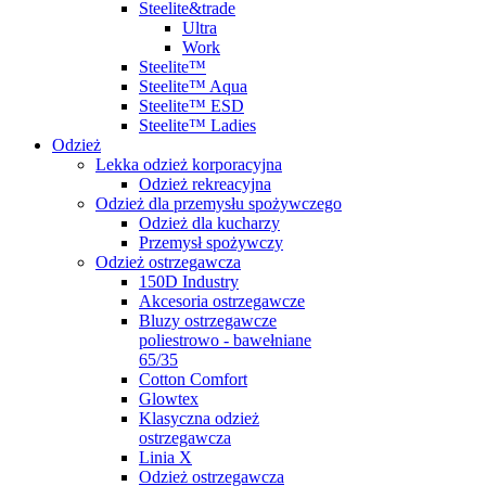
Steelite&trade
Ultra
Work
Steelite™
Steelite™ Aqua
Steelite™ ESD
Steelite™ Ladies
Odzież
Lekka odzież korporacyjna
Odzież rekreacyjna
Odzież dla przemysłu spożywczego
Odzież dla kucharzy
Przemysł spożywczy
Odzież ostrzegawcza
150D Industry
Akcesoria ostrzegawcze
Bluzy ostrzegawcze
poliestrowo - bawełniane
65/35
Cotton Comfort
Glowtex
Klasyczna odzież
ostrzegawcza
Linia X
Odzież ostrzegawcza