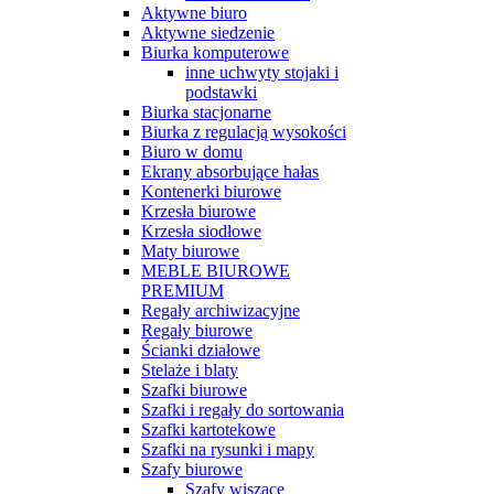
Aktywne biuro
Aktywne siedzenie
Biurka komputerowe
inne uchwyty stojaki i
podstawki
Biurka stacjonarne
Biurka z regulacją wysokości
Biuro w domu
Ekrany absorbujące hałas
Kontenerki biurowe
Krzesła biurowe
Krzesła siodłowe
Maty biurowe
MEBLE BIUROWE
PREMIUM
Regały archiwizacyjne
Regały biurowe
Ścianki działowe
Stelaże i blaty
Szafki biurowe
Szafki i regały do sortowania
Szafki kartotekowe
Szafki na rysunki i mapy
Szafy biurowe
Szafy wiszące