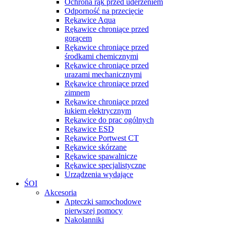
Ochrona rąk przed uderzeniem
Odporność na przecięcie
Rękawice Aqua
Rękawice chroniące przed
gorącem
Rękawice chroniące przed
środkami chemicznymi
Rękawice chroniące przed
urazami mechanicznymi
Rękawice chroniące przed
zimnem
Rękawice chroniące przed
łukiem elektrycznym
Rękawice do prac ogólnych
Rękawice ESD
Rękawice Portwest CT
Rękawice skórzane
Rękawice spawalnicze
Rękawice specjalistyczne
Urządzenia wydające
ŚOI
Akcesoria
Apteczki samochodowe
pierwszej pomocy
Nakolanniki