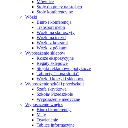
Mównice
Stoły do pracy na stojąco
Stoły konferencyjne
Wózki
Biuro i konferencja
Transport mebli
Wózki na skoroszyty
Wózki na teczki
Wózki z koszami
Wózki z półkami
Wyposażenie sklepów
Kosze ekspozycyjne
Regały sklepowe
Stojaki reklamowe, potykacze
Taborety "stopa słonia"
Wózki i koszyki sklepowe
Wyposażenie szkół i przedszkoli
Szafa skrytkowa
Szkoła/ Przedszkole
Wyposażenie medyczne
Wyposażenie wnętrz
Biuro i konferencja
Maty
Oświetlenie
Tablice informacyjne