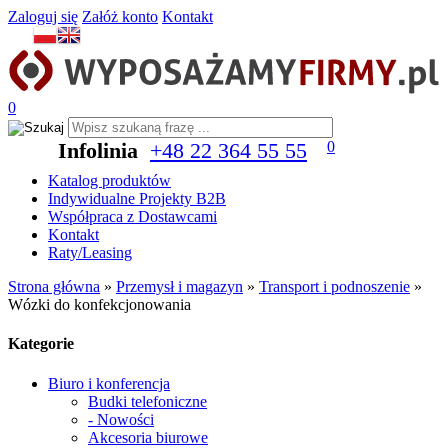
Zaloguj się
Załóż konto
Kontakt
0
Infolinia
+48 22 364 55 55
0
Katalog produktów
Indywidualne Projekty B2B
Współpraca z Dostawcami
Kontakt
Raty/Leasing
Strona główna
»
Przemysł i magazyn
»
Transport i podnoszenie
»
Wózki do konfekcjonowania
Kategorie
Biuro i konferencja
Budki telefoniczne
- Nowości
Akcesoria biurowe