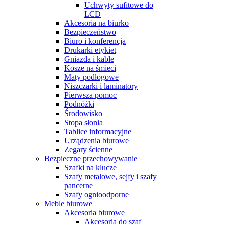
Uchwyty sufitowe do
LCD
Akcesoria na biurko
Bezpieczeństwo
Biuro i konferencja
Drukarki etykiet
Gniazda i kable
Kosze na śmieci
Maty podłogowe
Niszczarki i laminatory
Pierwsza pomoc
Podnóżki
Środowisko
Stopa słonia
Tablice informacyjne
Urządzenia biurowe
Zegary ścienne
Bezpieczne przechowywanie
Szafki na klucze
Szafy metalowe, sejfy i szafy
pancerne
Szafy ognioodporne
Meble biurowe
Akcesoria biurowe
Akcesoria do szaf