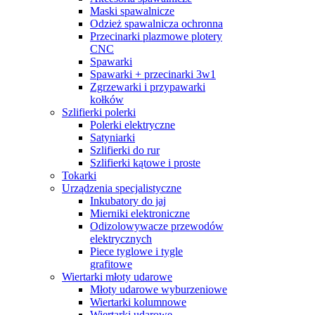
Maski spawalnicze
Odzież spawalnicza ochronna
Przecinarki plazmowe plotery
CNC
Spawarki
Spawarki + przecinarki 3w1
Zgrzewarki i przypawarki
kołków
Szlifierki polerki
Polerki elektryczne
Satyniarki
Szlifierki do rur
Szlifierki kątowe i proste
Tokarki
Urządzenia specjalistyczne
Inkubatory do jaj
Mierniki elektroniczne
Odizolowywacze przewodów
elektrycznych
Piece tyglowe i tygle
grafitowe
Wiertarki młoty udarowe
Młoty udarowe wyburzeniowe
Wiertarki kolumnowe
Wiertarki udarowe