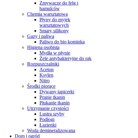
Zmywacze do felg i
hamulców
Chemia warsztatowa
Płyny do myjek
warsztatowych
Smary silikony
Gazy i paliwa
Paliwo do bio kominka
Higiena osobista
Mydła w płynie
Żele antybakteryjne do rąk
Rozpuszczalniki
Aceton
Ksylen
Nitro
Środki piorące
Dywany tapicerki
Pranie tkanin
Płukanie tkanin
Utrzymanie czystości
Lustra szyby
Podłogi
Łazienki
Woda demineralizowana
Dom i ogród