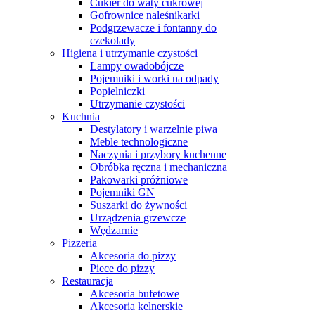
Cukier do waty cukrowej
Gofrownice naleśnikarki
Podgrzewacze i fontanny do
czekolady
Higiena i utrzymanie czystości
Lampy owadobójcze
Pojemniki i worki na odpady
Popielniczki
Utrzymanie czystości
Kuchnia
Destylatory i warzelnie piwa
Meble technologiczne
Naczynia i przybory kuchenne
Obróbka ręczna i mechaniczna
Pakowarki próżniowe
Pojemniki GN
Suszarki do żywności
Urządzenia grzewcze
Wędzarnie
Pizzeria
Akcesoria do pizzy
Piece do pizzy
Restauracja
Akcesoria bufetowe
Akcesoria kelnerskie