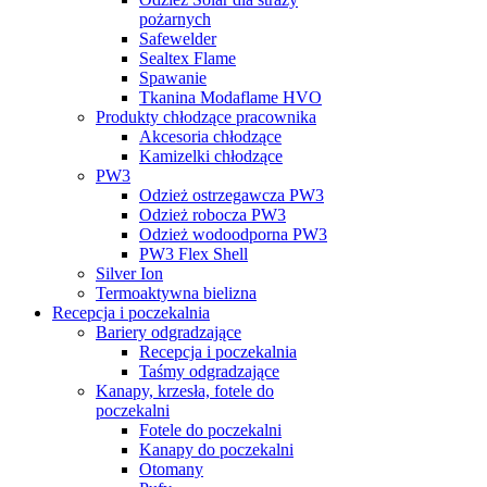
pożarnych
Safewelder
Sealtex Flame
Spawanie
Tkanina Modaflame HVO
Produkty chłodzące pracownika
Akcesoria chłodzące
Kamizelki chłodzące
PW3
Odzież ostrzegawcza PW3
Odzież robocza PW3
Odzież wodoodporna PW3
PW3 Flex Shell
Silver Ion
Termoaktywna bielizna
Recepcja i poczekalnia
Bariery odgradzające
Recepcja i poczekalnia
Taśmy odgradzające
Kanapy, krzesła, fotele do
poczekalni
Fotele do poczekalni
Kanapy do poczekalni
Otomany