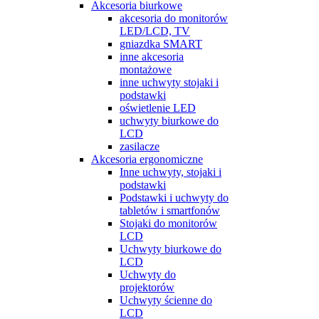
Akcesoria biurkowe
akcesoria do monitorów
LED/LCD, TV
gniazdka SMART
inne akcesoria
montażowe
inne uchwyty stojaki i
podstawki
oświetlenie LED
uchwyty biurkowe do
LCD
zasilacze
Akcesoria ergonomiczne
Inne uchwyty, stojaki i
podstawki
Podstawki i uchwyty do
tabletów i smartfonów
Stojaki do monitorów
LCD
Uchwyty biurkowe do
LCD
Uchwyty do
projektorów
Uchwyty ścienne do
LCD