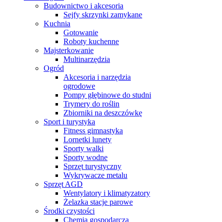
Budownictwo i akcesoria
Sejfy skrzynki zamykane
Kuchnia
Gotowanie
Roboty kuchenne
Majsterkowanie
Multinarzędzia
Ogród
Akcesoria i narzędzia
ogrodowe
Pompy głębinowe do studni
Trymery do roślin
Zbiorniki na deszczówkę
Sport i turystyka
Fitness gimnastyka
Lornetki lunety
Sporty walki
Sporty wodne
Sprzęt turystyczny
Wykrywacze metalu
Sprzęt AGD
Wentylatory i klimatyzatory
Żelazka stacje parowe
Środki czystości
Chemia gospodarcza