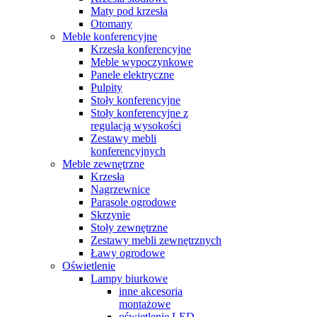
Maty pod krzesła
Otomany
Meble konferencyjne
Krzesła konferencyjne
Meble wypoczynkowe
Panele elektryczne
Pulpity
Stoły konferencyjne
Stoły konferencyjne z
regulacją wysokości
Zestawy mebli
konferencyjnych
Meble zewnętrzne
Krzesła
Nagrzewnice
Parasole ogrodowe
Skrzynie
Stoły zewnętrzne
Zestawy mebli zewnętrznych
Ławy ogrodowe
Oświetlenie
Lampy biurkowe
inne akcesoria
montażowe
oświetlenie LED