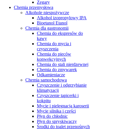
Zegary
Chemia przemysłowa
Alkohole niespożywcze
Alkohol izopropylowy IPA
Bioetanol Etanol
Chemia dla gastronomii
Chemia do ekspresów do
kawy
Chemia do mycia i
czyszczenia
Chemia do pieców
konwekcyjnych
Chemia do stali nierdzewnej
Chemia do zmywarek
Odkamieniacze
Chemia samochodowa
Czyszczenie i odgrzybianie
klimatyzacji
Czyszczenie tapicerki i
kokpitu
Mycie i pielęgnacja karoserii
Mycie silnika i części
Płyn do chłodnic
Płyn do spryskiwaczy
Środki do toalet przenośnych