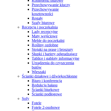
Kontenerki biurowe
Przechowywanie kluczy
Przechowywanie
kosztowności
Regały
Szafy biurowe
Recepcja i poczekalnia
Lady recepcyjne
Maty wejściowe
Meble do poczekalni
Rośliny ozdobne
Stojaki na prasę i broszury
Słupki i bariery odgradzające
Tablice i gabloty informacyjne
Urządzenia do czyszczenia
butów
Wieszaki
Ścianki działowe i dźwiękochłonne
Biuro i konferencja
Redukcja hałasu
Ścianki biurkowe
Ścianki podłogowe
Sofy
Fotele
Fotele 2-osobowe