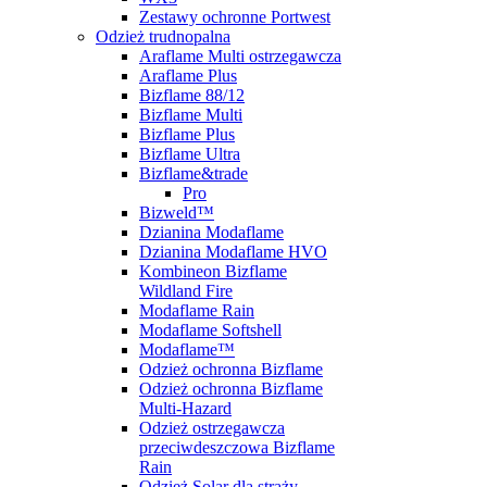
Zestawy ochronne Portwest
Odzież trudnopalna
Araflame Multi ostrzegawcza
Araflame Plus
Bizflame 88/12
Bizflame Multi
Bizflame Plus
Bizflame Ultra
Bizflame&trade
Pro
Bizweld™
Dzianina Modaflame
Dzianina Modaflame HVO
Kombineon Bizflame
Wildland Fire
Modaflame Rain
Modaflame Softshell
Modaflame™
Odzież ochronna Bizflame
Odzież ochronna Bizflame
Multi-Hazard
Odzież ostrzegawcza
przeciwdeszczowa Bizflame
Rain
Odzież Solar dla straży