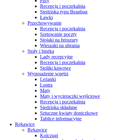
Pufy
Recepcja i poczekalnia
Siedziska typu Beanbag
Ławki
Przechowywanie
Recepcja i poczekalnia
Sortowanie poczty
Stojaki na broszury
Wieszaki na ubrania
Stoły i biurka
Lady recepcyjne
Recepcja i poczekalnia
Stoliki kawowe
Wyposażenie wnętrz
Leżanki
Lustra
Maty
Maty i wycieraczki wejściowe
Recepcja i poczekalnia
Siedziska składane
Sztuczne kwiaty doniczkowe
Tablice informacyjne
Rękawice
Rękawice
Kolczugi