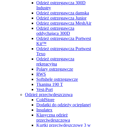
Odzież ostrzegawcza 300D
Industry
Odzież ostrzegawcza damska
Odzież ostrzegawcza Junior
Odziez ostrzegawcza MeshAir
Odzież ostrzegawcza
oddychająca 300D
Odzież ostrzegawcza Portwest
Kit™
Odzież ostrzegawcza Portwest
Texo
Odzież ostrzegawcza
rekreacyjna
Polary ostrzegawcze
RWS
Softshele ostrzegawcze
Tkanina 190 T
Vest-Port
Odzież przeciwdeszczowa
ColdStore
Dodatki do odzieży ocieplanej
Insulatex
Klasyczna odzież
przeciwdeszczowa
Kurtki przeciwdeszczowe 3 w