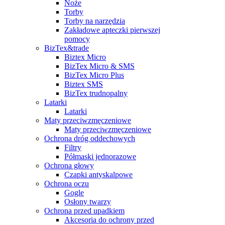
Noże
Torby
Torby na narzędzia
Zakładowe apteczki pierwszej
pomocy
BizTex&trade
Biztex Micro
BizTex Micro & SMS
BizTex Micro Plus
Biztex SMS
BizTex trudnopalny
Latarki
Latarki
Maty przeciwzmęczeniowe
Maty przeciwzmęczeniowe
Ochrona dróg oddechowych
Filtry
Półmaski jednorazowe
Ochrona głowy
Czapki antyskalpowe
Ochrona oczu
Gogle
Osłony twarzy
Ochrona przed upadkiem
Akcesoria do ochrony przed