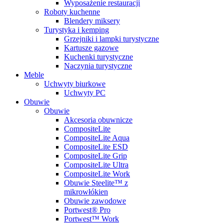
Wyposażenie restauracji
Roboty kuchenne
Blendery miksery
Turystyka i kemping
Grzejniki i lampki turystyczne
Kartusze gazowe
Kuchenki turystyczne
Naczynia turystyczne
Meble
Uchwyty biurkowe
Uchwyty PC
Obuwie
Obuwie
Akcesoria obuwnicze
CompositeLite
CompositeLite Aqua
CompositeLite ESD
CompositeLite Grip
CompositeLite Ultra
CompositeLite Work
Obuwie Steelite™ z
mikrowłókien
Obuwie zawodowe
Portwest® Pro
Portwest™ Work