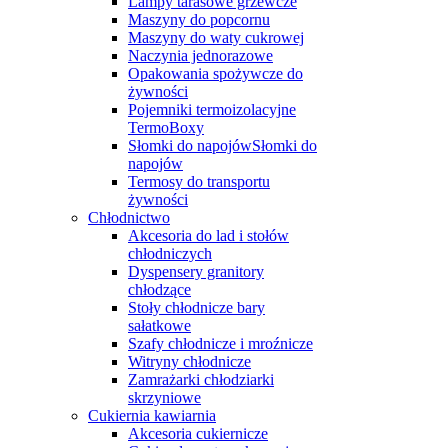
Lampy tarasowe grzewcze
Maszyny do popcornu
Maszyny do waty cukrowej
Naczynia jednorazowe
Opakowania spożywcze do
żywności
Pojemniki termoizolacyjne
TermoBoxy
Słomki do napojówSłomki do
napojów
Termosy do transportu
żywności
Chłodnictwo
Akcesoria do lad i stołów
chłodniczych
Dyspensery granitory
chłodzące
Stoły chłodnicze bary
sałatkowe
Szafy chłodnicze i mroźnicze
Witryny chłodnicze
Zamrażarki chłodziarki
skrzyniowe
Cukiernia kawiarnia
Akcesoria cukiernicze