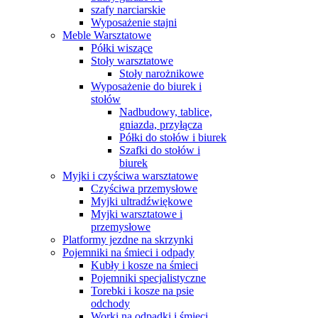
szafy narciarskie
Wyposażenie stajni
Meble Warsztatowe
Półki wiszące
Stoły warsztatowe
Stoły narożnikowe
Wyposażenie do biurek i
stołów
Nadbudowy, tablice,
gniazda, przyłącza
Półki do stołów i biurek
Szafki do stołów i
biurek
Myjki i czyściwa warsztatowe
Czyściwa przemysłowe
Myjki ultradźwiękowe
Myjki warsztatowe i
przemysłowe
Platformy jezdne na skrzynki
Pojemniki na śmieci i odpady
Kubły i kosze na śmieci
Pojemniki specjalistyczne
Torebki i kosze na psie
odchody
Worki na odpadki i śmieci