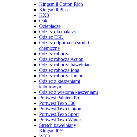
Kingsmill Cotton Rich
Kingsmill Plus
KX3
Oak
Ocieplacze
Odzież dla malarzy
Odzież ESD
Odzież odporna na środki
chemiczne
Odzież robocza
Odzież robocza Action
Odzież robocza bawełniana
Odzież robocza Iona
Odzież robocza Junior
Odzież z kieszeniami
kaburowymi
Odzież z wieloma kieszeniami
Portwest Painters Pro
Portwest Texo 300
Portwest Texo Cotton
Portwest Texo Sport
Portwest Texo Winter
Stretch bawełniany
Kingsmill™
WX3