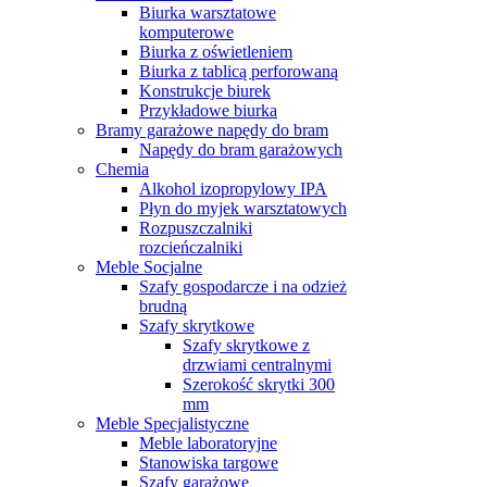
Biurka warsztatowe
komputerowe
Biurka z oświetleniem
Biurka z tablicą perforowaną
Konstrukcje biurek
Przykładowe biurka
Bramy garażowe napędy do bram
Napędy do bram garażowych
Chemia
Alkohol izopropylowy IPA
Płyn do myjek warsztatowych
Rozpuszczalniki
rozcieńczalniki
Meble Socjalne
Szafy gospodarcze i na odzież
brudną
Szafy skrytkowe
Szafy skrytkowe z
drzwiami centralnymi
Szerokość skrytki 300
mm
Meble Specjalistyczne
Meble laboratoryjne
Stanowiska targowe
Szafy garażowe