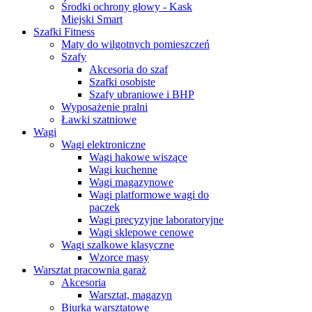
Środki ochrony głowy - Kask
Miejski Smart
Szafki Fitness
Maty do wilgotnych pomieszczeń
Szafy
Akcesoria do szaf
Szafki osobiste
Szafy ubraniowe i BHP
Wyposażenie pralni
Ławki szatniowe
Wagi
Wagi elektroniczne
Wagi hakowe wiszące
Wagi kuchenne
Wagi magazynowe
Wagi platformowe wagi do
paczek
Wagi precyzyjne laboratoryjne
Wagi sklepowe cenowe
Wagi szalkowe klasyczne
Wzorce masy
Warsztat pracownia garaż
Akcesoria
Warsztat, magazyn
Biurka warsztatowe