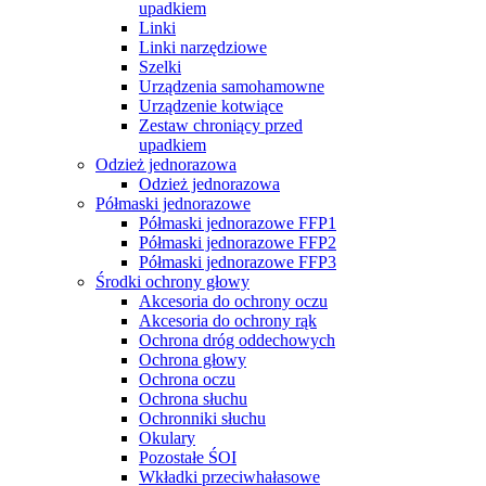
upadkiem
Linki
Linki narzędziowe
Szelki
Urządzenia samohamowne
Urządzenie kotwiące
Zestaw chroniący przed
upadkiem
Odzież jednorazowa
Odzież jednorazowa
Półmaski jednorazowe
Półmaski jednorazowe FFP1
Półmaski jednorazowe FFP2
Półmaski jednorazowe FFP3
Środki ochrony głowy
Akcesoria do ochrony oczu
Akcesoria do ochrony rąk
Ochrona dróg oddechowych
Ochrona głowy
Ochrona oczu
Ochrona słuchu
Ochronniki słuchu
Okulary
Pozostałe ŚOI
Wkładki przeciwhałasowe