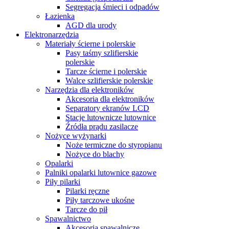
Segregacja śmieci i odpadów
Łazienka
AGD dla urody
Elektronarzędzia
Materiały ścierne i polerskie
Pasy taśmy szlifierskie
polerskie
Tarcze ścierne i polerskie
Walce szlifierskie polerskie
Narzędzia dla elektroników
Akcesoria dla elektroników
Separatory ekranów LCD
Stacje lutownicze lutownice
Źródła prądu zasilacze
Nożyce wyżynarki
Noże termiczne do styropianu
Nożyce do blachy
Opalarki
Palniki opalarki lutownice gazowe
Piły pilarki
Pilarki ręczne
Piły tarczowe ukośne
Tarcze do pił
Spawalnictwo
Akcesoria spawalnicze