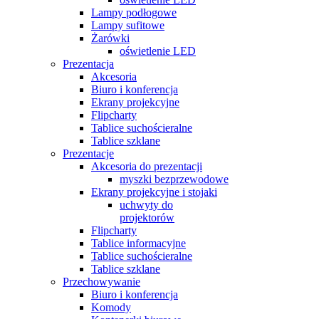
Lampy podłogowe
Lampy sufitowe
Żarówki
oświetlenie LED
Prezentacja
Akcesoria
Biuro i konferencja
Ekrany projekcyjne
Flipcharty
Tablice suchościeralne
Tablice szklane
Prezentacje
Akcesoria do prezentacji
myszki bezprzewodowe
Ekrany projekcyjne i stojaki
uchwyty do
projektorów
Flipcharty
Tablice informacyjne
Tablice suchościeralne
Tablice szklane
Przechowywanie
Biuro i konferencja
Komody