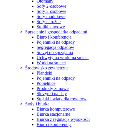
Otomany
Sofy 2-osobowe
Sofy 3-osobowe
Sofy modułowe
Sofy narożne
Stoliki kawowe
Sprzątanie i gospodarka odpadami
Biuro i konferencja
Pojemniki na odpady
Segregacja odpadów
Sprzęt do sprzątania
Uchwyty na worki na śmieci
Worki na śmieci
Środowisko zewnętrzne
Plandeki
Pojemniki na odpady
Popielnice
Produkty zimowe
Skrzynki na listy
Stojaki i wiaty dla rowerów
Stoły i biurka
Biurka komputerowe
Biurka stacjonarne
Biurka z regulacją wysokości
Biuro i konferencja