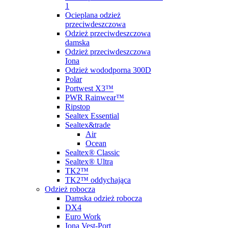
1
Ocieplana odzież
przeciwdeszczowa
Odzież przeciwdeszczowa
damska
Odzież przeciwdeszczowa
Iona
Odzież wododporna 300D
Polar
Portwest X3™
PWR Rainwear™
Ripstop
Sealtex Essential
Sealtex&trade
Air
Ocean
Sealtex® Classic
Sealtex® Ultra
TK2™
TK2™ oddychająca
Odzież robocza
Damska odzież robocza
DX4
Euro Work
Iona Vest-Port