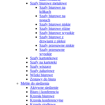
Szafy biurowe metalowe
Szafy biurowe na
kółkach
Szafy biurowe na
nogach
Szafy biurowe niskie
Szafy biurowe różne
Szafy biurowe wysokie
Szafy biurowe z
drzwiami z pleksi
Szafy przesuwne niskie
Szafy przesuwne
wysokie
Szafy kartotekowe
Szafy na kartoteki
Szafy wiszące
Szafy żaluzjowe
Wózki biurowe
Zestawy do biura
Meble do siedzenia
Aktywne siedzenie
Biuro i konferencja
Krzesła biurowe
Krzesła konferencyjne
Krzesła siodłowe