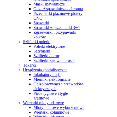
Maski spawalnicze
Odzież spawalnicza ochronna
Przecinarki plazmowe plotery
CNC
Spawarki
Spawarki + przecinarki 3w1
Zgrzewarki i przypawarki
kołków
Szlifierki polerki
Polerki elektryczne
Satyniarki
Szlifierki do rur
Szlifierki kątowe i proste
Tokarki
Urządzenia specjalistyczne
Inkubatory do jaj
Mierniki elektroniczne
Odizolowywacze przewodów
elektrycznych
Piece tyglowe i tygle
grafitowe
Wiertarki młoty udarowe
Młoty udarowe wyburzeniowe
Wiertarki kolumnowe
Wiertarki udarowe