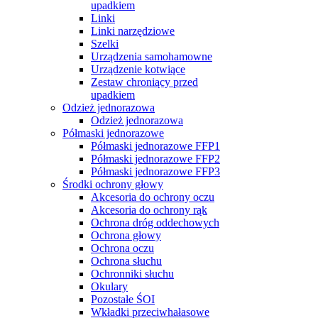
upadkiem
Linki
Linki narzędziowe
Szelki
Urządzenia samohamowne
Urządzenie kotwiące
Zestaw chroniący przed
upadkiem
Odzież jednorazowa
Odzież jednorazowa
Półmaski jednorazowe
Półmaski jednorazowe FFP1
Półmaski jednorazowe FFP2
Półmaski jednorazowe FFP3
Środki ochrony głowy
Akcesoria do ochrony oczu
Akcesoria do ochrony rąk
Ochrona dróg oddechowych
Ochrona głowy
Ochrona oczu
Ochrona słuchu
Ochronniki słuchu
Okulary
Pozostałe ŚOI
Wkładki przeciwhałasowe