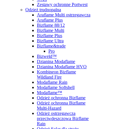
Zestawy ochronne Portwest
Odzież trudnopalna
Araflame Multi ostrzegawcza
Araflame Plus
Bizflame 88/12
Bizflame Multi
Bizflame Plus
Bizflame Ultra
Bizflame&trade
Pro
Bizweld™
Dzianina Modaflame
Dzianina Modaflame HVO
Kombineon Bizflame
Wildland Fire
Modaflame Rain
Modaflame Softshell
Modaflame™
Odzież ochronna Bizflame
Odzież ochronna Bizflame
Multi-Hazard
Odzież ostrzegawcza
przeciwdeszczowa Bizflame
Rain
Odzież Solar dla straży