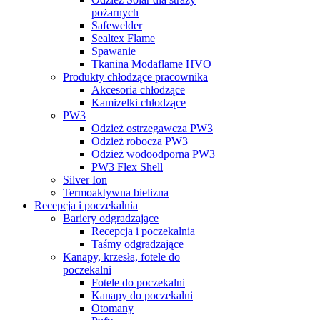
pożarnych
Safewelder
Sealtex Flame
Spawanie
Tkanina Modaflame HVO
Produkty chłodzące pracownika
Akcesoria chłodzące
Kamizelki chłodzące
PW3
Odzież ostrzegawcza PW3
Odzież robocza PW3
Odzież wodoodporna PW3
PW3 Flex Shell
Silver Ion
Termoaktywna bielizna
Recepcja i poczekalnia
Bariery odgradzające
Recepcja i poczekalnia
Taśmy odgradzające
Kanapy, krzesła, fotele do
poczekalni
Fotele do poczekalni
Kanapy do poczekalni
Otomany