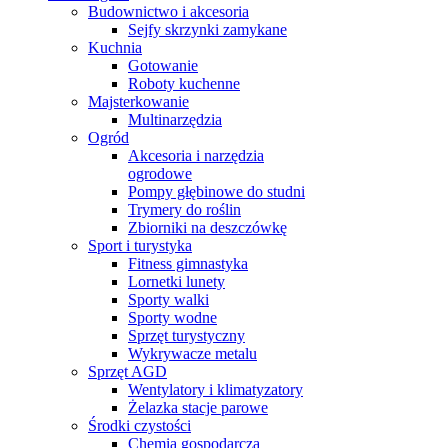
Budownictwo i akcesoria
Sejfy skrzynki zamykane
Kuchnia
Gotowanie
Roboty kuchenne
Majsterkowanie
Multinarzędzia
Ogród
Akcesoria i narzędzia
ogrodowe
Pompy głębinowe do studni
Trymery do roślin
Zbiorniki na deszczówkę
Sport i turystyka
Fitness gimnastyka
Lornetki lunety
Sporty walki
Sporty wodne
Sprzęt turystyczny
Wykrywacze metalu
Sprzęt AGD
Wentylatory i klimatyzatory
Żelazka stacje parowe
Środki czystości
Chemia gospodarcza