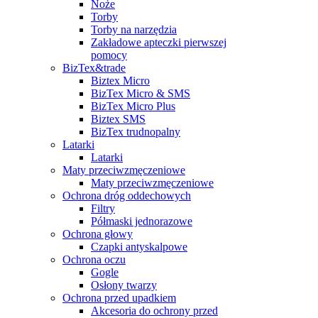
Noże
Torby
Torby na narzędzia
Zakładowe apteczki pierwszej
pomocy
BizTex&trade
Biztex Micro
BizTex Micro & SMS
BizTex Micro Plus
Biztex SMS
BizTex trudnopalny
Latarki
Latarki
Maty przeciwzmęczeniowe
Maty przeciwzmęczeniowe
Ochrona dróg oddechowych
Filtry
Półmaski jednorazowe
Ochrona głowy
Czapki antyskalpowe
Ochrona oczu
Gogle
Osłony twarzy
Ochrona przed upadkiem
Akcesoria do ochrony przed