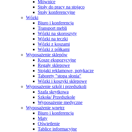
Mównice
Stoły do pracy na stojąco
Stoły konferencyjne
Wózki
Biuro i konferencja
Transport mebli
Wózki na skoroszyty
Wózki na teczki
Wózki z koszami
Wózki z półkami
Wyposażenie sklepów
Kosze ekspozycyjne
Regały sklepowe
Stojaki reklamowe, potykacze
Taborety "stopa słonia"
Wózki i koszyki sklepowe
Wyposażenie szkół i przedszkoli
Szafa skrytkowa
Szkoła/ Przedszkole
Wyposażenie medyczne
Wyposażenie wnętrz
Biuro i konferencja
Maty
Oświetlenie
Tablice informacyjne