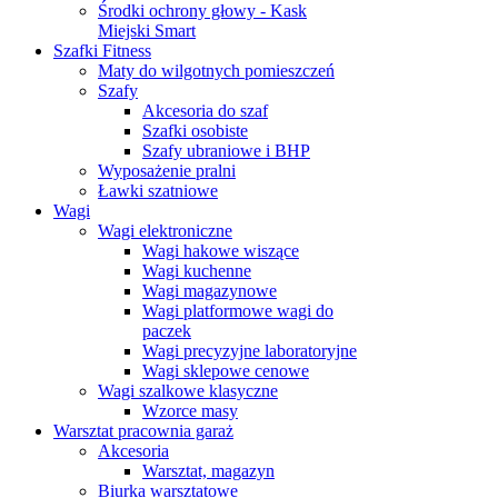
Środki ochrony głowy - Kask
Miejski Smart
Szafki Fitness
Maty do wilgotnych pomieszczeń
Szafy
Akcesoria do szaf
Szafki osobiste
Szafy ubraniowe i BHP
Wyposażenie pralni
Ławki szatniowe
Wagi
Wagi elektroniczne
Wagi hakowe wiszące
Wagi kuchenne
Wagi magazynowe
Wagi platformowe wagi do
paczek
Wagi precyzyjne laboratoryjne
Wagi sklepowe cenowe
Wagi szalkowe klasyczne
Wzorce masy
Warsztat pracownia garaż
Akcesoria
Warsztat, magazyn
Biurka warsztatowe