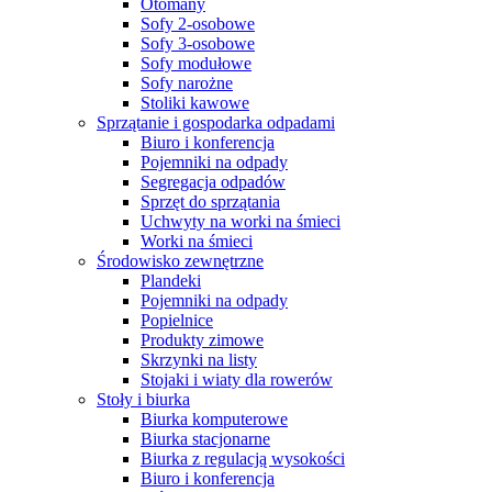
Otomany
Sofy 2-osobowe
Sofy 3-osobowe
Sofy modułowe
Sofy narożne
Stoliki kawowe
Sprzątanie i gospodarka odpadami
Biuro i konferencja
Pojemniki na odpady
Segregacja odpadów
Sprzęt do sprzątania
Uchwyty na worki na śmieci
Worki na śmieci
Środowisko zewnętrzne
Plandeki
Pojemniki na odpady
Popielnice
Produkty zimowe
Skrzynki na listy
Stojaki i wiaty dla rowerów
Stoły i biurka
Biurka komputerowe
Biurka stacjonarne
Biurka z regulacją wysokości
Biuro i konferencja