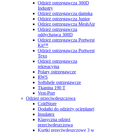
Odzież ostrzegawcza 300D
Industry
Odzież ostrzegawcza damska
Odzież ostrzegawcza Junior
Odziez ostrzegawcza MeshAir
Odzież ostrzegawcza
oddychająca 300D
Odzież ostrzegawcza Portwest
Kit™
Odzież ostrzegawcza Portwest
Texo
Odzież ostrzegawcza
rekreacyjna
Polary ostrzegawcze
RWS
Softshele ostrzegawcze
Tkanina 190 T
Vest-Port
Odzież przeciwdeszczowa
ColdStore
Dodatki do odzieży ocieplanej
Insulatex
Klasyczna odzież
przeciwdeszczowa
Kurtki przeciwdeszczowe 3 w