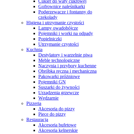
Cukier do waty cukrowej
Gofrownice naleśnikarki
Podgrzewacze i fontanny do
czekolady
Higiena i utrzymanie czystości
Lampy owadobójcze
Pojemniki i worki na odpady
Popielniczki
Utrzymanie czystości
Kuchnia
Destylatory i warzelnie piwa
Meble technologiczne
Naczynia i przybory kuchenne
Obróbka ręczna i mechaniczna
Pakowarki próżniowe
Pojemniki GN
Suszarki do żywności
Urządzenia grzewcze
Wędzarnie
Pizzeria
Akcesoria do pizzy
Piece do pizzy
Restauracja
Akcesoria bufetowe
Akcesoria kelnerskie