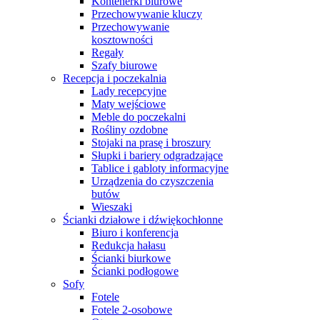
Kontenerki biurowe
Przechowywanie kluczy
Przechowywanie
kosztowności
Regały
Szafy biurowe
Recepcja i poczekalnia
Lady recepcyjne
Maty wejściowe
Meble do poczekalni
Rośliny ozdobne
Stojaki na prasę i broszury
Słupki i bariery odgradzające
Tablice i gabloty informacyjne
Urządzenia do czyszczenia
butów
Wieszaki
Ścianki działowe i dźwiękochłonne
Biuro i konferencja
Redukcja hałasu
Ścianki biurkowe
Ścianki podłogowe
Sofy
Fotele
Fotele 2-osobowe