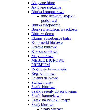
Aktywne biuro
Aktywne siedzenie
Biurka komputerowe
inne uchwyty stojaki i
podstawki
Biurka stacjonarne
Biurka z regulacją wysokości
Biuro w domu
Ekrany absorbujące hałas
Kontenerki biurowe
Krzesła biurowe
Krzesła siodłowe
Maty biurowe
MEBLE BIUROWE
PREMIUM
Regały archiwizacyjne
Regały biurowe
Ścianki działowe
Stelaże i blaty
Szafki biurowe
Szafki i regały do sortowania
Szafki kartotekowe
Szafki na rysunki i mapy
Szafy biurowe
Szafy wiszące