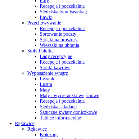
Pufy
Recepcja i poczekalnia
Siedziska typu Beanbag
Ławki
Przechowywanie
Recepcja i poczekalnia
Sortowanie poczty
Stojaki na broszury
Wieszaki na ubrania
Stoły i biurka
Lady recepcyjne
Recepcja i poczekalnia
Stoliki kawowe
Wyposażenie wnętrz
Leżanki
Lustra
Maty
Maty i wycieraczki wejściowe
Recepcja i poczekalnia
Siedziska składane
Sztuczne kwiaty doniczkowe
Tablice informacyjne
Rękawice
Rękawice
Kolczugi