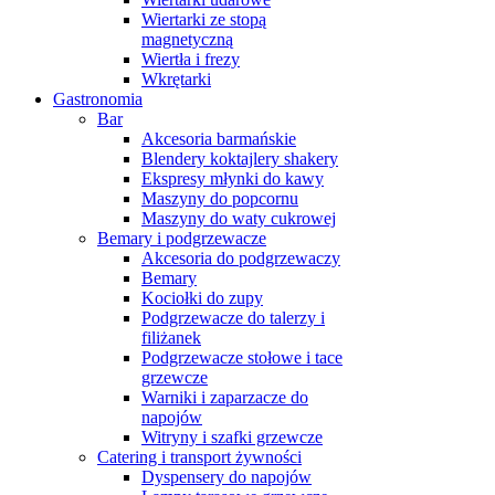
Wiertarki ze stopą
magnetyczną
Wiertła i frezy
Wkrętarki
Gastronomia
Bar
Akcesoria barmańskie
Blendery koktajlery shakery
Ekspresy młynki do kawy
Maszyny do popcornu
Maszyny do waty cukrowej
Bemary i podgrzewacze
Akcesoria do podgrzewaczy
Bemary
Kociołki do zupy
Podgrzewacze do talerzy i
filiżanek
Podgrzewacze stołowe i tace
grzewcze
Warniki i zaparzacze do
napojów
Witryny i szafki grzewcze
Catering i transport żywności
Dyspensery do napojów