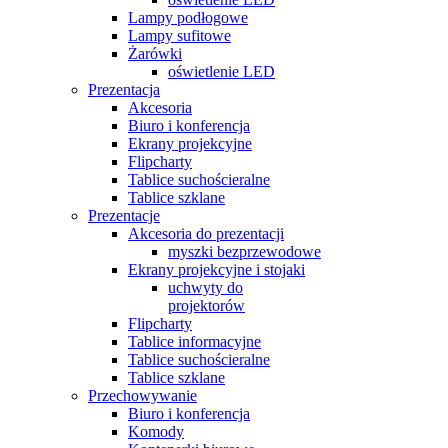
Lampy podłogowe
Lampy sufitowe
Żarówki
oświetlenie LED
Prezentacja
Akcesoria
Biuro i konferencja
Ekrany projekcyjne
Flipcharty
Tablice suchościeralne
Tablice szklane
Prezentacje
Akcesoria do prezentacji
myszki bezprzewodowe
Ekrany projekcyjne i stojaki
uchwyty do
projektorów
Flipcharty
Tablice informacyjne
Tablice suchościeralne
Tablice szklane
Przechowywanie
Biuro i konferencja
Komody