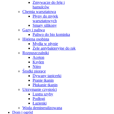
Zmywacze do felg i
hamulców
Chemia warsztatowa
Płyny do myjek
warsztatowych
Smary silikony
Gazy i paliwa
Paliwo do bio kominka
Higiena osobista
Mydła w płynie
Żele antybakteryjne do rąk
Rozpuszczalniki
Aceton
Ksylen
Nitro
Środki piorące
Dywany tapicerki
Pranie tkanin
Płukanie tkanin
Utrzymanie czystości
Lustra szyby
Podłogi
Łazienki
Woda demineralizowana
Dom i ogród