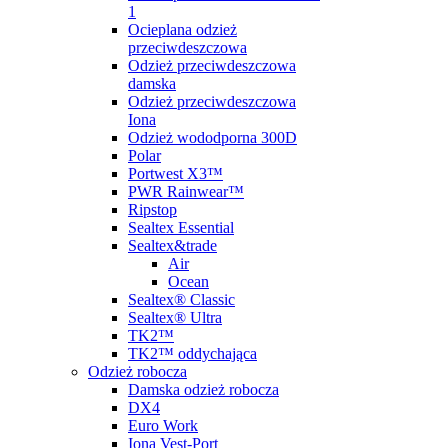
1
Ocieplana odzież
przeciwdeszczowa
Odzież przeciwdeszczowa
damska
Odzież przeciwdeszczowa
Iona
Odzież wododporna 300D
Polar
Portwest X3™
PWR Rainwear™
Ripstop
Sealtex Essential
Sealtex&trade
Air
Ocean
Sealtex® Classic
Sealtex® Ultra
TK2™
TK2™ oddychająca
Odzież robocza
Damska odzież robocza
DX4
Euro Work
Iona Vest-Port