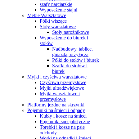
szafy narciarskie
Wyposażenie stajni
Meble Warsztatowe
Półki wiszące
Stoły warsztatowe
Stoły narożnikowe
Wyposażenie do biurek i
stołów
Nadbudowy, tablice,
gniazda, przyłącza
Półki do stołów i biurek
Szafki do stołów i
biurek
Myjki i czyściwa warsztatowe
Czyściwa przemysłowe
Myjki ultradźwiękowe
Myjki warsztatowe i
przemysłowe
Platformy jezdne na skrzynki
Pojemniki na śmieci i odpady
Kubły i kosze na śmieci
Pojemniki specjalistyczne
Torebki i kosze na psie
odchody
Worki na odpadki i śmieci