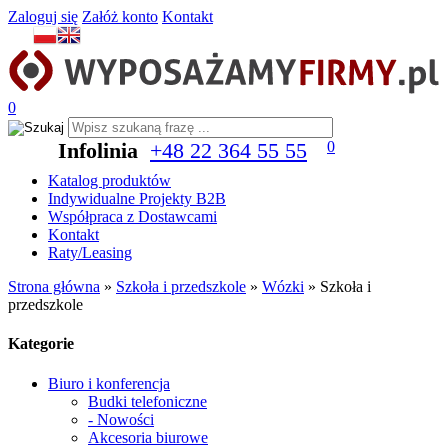
Zaloguj się
Załóż konto
Kontakt
0
Infolinia
+48 22 364 55 55
0
Katalog produktów
Indywidualne Projekty B2B
Współpraca z Dostawcami
Kontakt
Raty/Leasing
Strona główna
»
Szkoła i przedszkole
»
Wózki
»
Szkoła i
przedszkole
Kategorie
Biuro i konferencja
Budki telefoniczne
- Nowości
Akcesoria biurowe