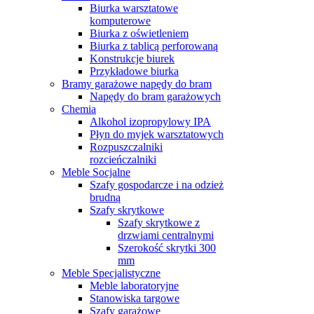
Biurka warsztatowe
komputerowe
Biurka z oświetleniem
Biurka z tablicą perforowaną
Konstrukcje biurek
Przykładowe biurka
Bramy garażowe napędy do bram
Napędy do bram garażowych
Chemia
Alkohol izopropylowy IPA
Płyn do myjek warsztatowych
Rozpuszczalniki
rozcieńczalniki
Meble Socjalne
Szafy gospodarcze i na odzież
brudną
Szafy skrytkowe
Szafy skrytkowe z
drzwiami centralnymi
Szerokość skrytki 300
mm
Meble Specjalistyczne
Meble laboratoryjne
Stanowiska targowe
Szafy garażowe