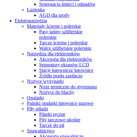
Segregacja śmieci i odpadów
Łazienka
AGD dla urody
Elektronarzędzia
Materiały ścierne i polerskie
Pasy taśmy szlifierskie
polerskie
Tarcze ścierne i polerskie
Walce szlifierskie polerskie
Narzędzia dla elektroników
Akcesoria dla elektroników
Separatory ekranów LCD
Stacje lutownicze lutownice
Źródła prądu zasilacze
Nożyce wyżynarki
Noże termiczne do styropianu
Nożyce do blachy
Opalarki
Palniki opalarki lutownice gazowe
Piły pilarki
Pilarki ręczne
Piły tarczowe ukośne
Tarcze do pił
Spawalnictwo
Akcesoria spawalnicze