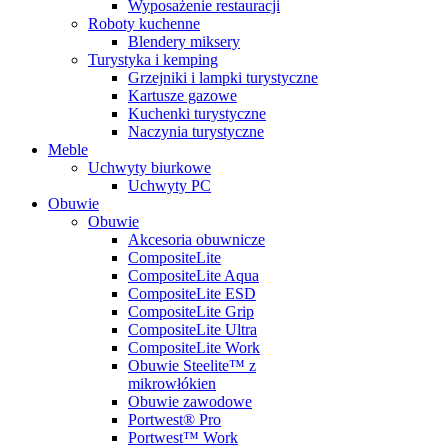
Wyposażenie restauracji
Roboty kuchenne
Blendery miksery
Turystyka i kemping
Grzejniki i lampki turystyczne
Kartusze gazowe
Kuchenki turystyczne
Naczynia turystyczne
Meble
Uchwyty biurkowe
Uchwyty PC
Obuwie
Obuwie
Akcesoria obuwnicze
CompositeLite
CompositeLite Aqua
CompositeLite ESD
CompositeLite Grip
CompositeLite Ultra
CompositeLite Work
Obuwie Steelite™ z
mikrowłókien
Obuwie zawodowe
Portwest® Pro
Portwest™ Work