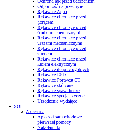
Ochrona rąk przed uderzeniem
Odporność na przecięcie
Rękawice Aqua
Rękawice chroniące przed
gorącem
Rękawice chroniące przed
środkami chemicznymi
Rękawice chroniące przed
urazami mechanicznymi
Rękawice chroniące przed
zimnem
Rękawice chroniące przed
łukiem elektrycznym
Rękawice do prac ogólnych
Rękawice ESD
Rękawice Portwest CT
Rękawice skórzane
Rękawice spawalnicze
Rękawice specjalistyczne
Urządzenia wydające
ŚOI
Akcesoria
Apteczki samochodowe
pierwszej pomocy
Nakolanniki