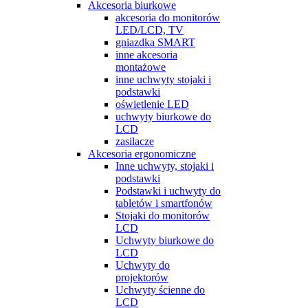
Akcesoria biurkowe
akcesoria do monitorów
LED/LCD, TV
gniazdka SMART
inne akcesoria
montażowe
inne uchwyty stojaki i
podstawki
oświetlenie LED
uchwyty biurkowe do
LCD
zasilacze
Akcesoria ergonomiczne
Inne uchwyty, stojaki i
podstawki
Podstawki i uchwyty do
tabletów i smartfonów
Stojaki do monitorów
LCD
Uchwyty biurkowe do
LCD
Uchwyty do
projektorów
Uchwyty ścienne do
LCD