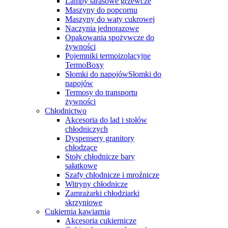
Lampy tarasowe grzewcze
Maszyny do popcornu
Maszyny do waty cukrowej
Naczynia jednorazowe
Opakowania spożywcze do
żywności
Pojemniki termoizolacyjne
TermoBoxy
Słomki do napojówSłomki do
napojów
Termosy do transportu
żywności
Chłodnictwo
Akcesoria do lad i stołów
chłodniczych
Dyspensery granitory
chłodzące
Stoły chłodnicze bary
sałatkowe
Szafy chłodnicze i mroźnicze
Witryny chłodnicze
Zamrażarki chłodziarki
skrzyniowe
Cukiernia kawiarnia
Akcesoria cukiernicze