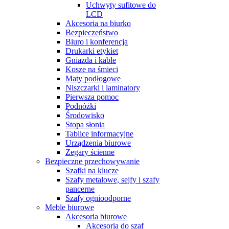
Uchwyty sufitowe do
LCD
Akcesoria na biurko
Bezpieczeństwo
Biuro i konferencja
Drukarki etykiet
Gniazda i kable
Kosze na śmieci
Maty podłogowe
Niszczarki i laminatory
Pierwsza pomoc
Podnóżki
Środowisko
Stopa słonia
Tablice informacyjne
Urządzenia biurowe
Zegary ścienne
Bezpieczne przechowywanie
Szafki na klucze
Szafy metalowe, sejfy i szafy
pancerne
Szafy ognioodporne
Meble biurowe
Akcesoria biurowe
Akcesoria do szaf