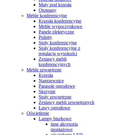
Maty pod krzesła
Otomany
Meble konferencyjne
Krzesła konferencyjne
Meble wypoczynkowe
Panele elektryczne
Pulpity
Stoły konferencyjne
Stoły konferencyjne z
regulacją wysokości
Zestawy mebli
konferencyjnych
Meble zewnętrzne
Krzesła
Nagrzewnice
Parasole ogrodowe
Skrzynie
Stoły zewnętrzne
Zestawy mebli zewnętrznych
Ławy ogrodowe
Oświetlenie
Lampy biurkowe
inne akcesoria
montażowe
oświetlenie LED