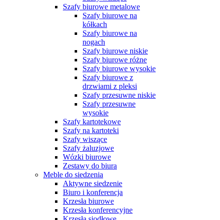
Szafy biurowe metalowe
Szafy biurowe na
kółkach
Szafy biurowe na
nogach
Szafy biurowe niskie
Szafy biurowe różne
Szafy biurowe wysokie
Szafy biurowe z
drzwiami z pleksi
Szafy przesuwne niskie
Szafy przesuwne
wysokie
Szafy kartotekowe
Szafy na kartoteki
Szafy wiszące
Szafy żaluzjowe
Wózki biurowe
Zestawy do biura
Meble do siedzenia
Aktywne siedzenie
Biuro i konferencja
Krzesła biurowe
Krzesła konferencyjne
Krzesła siodłowe