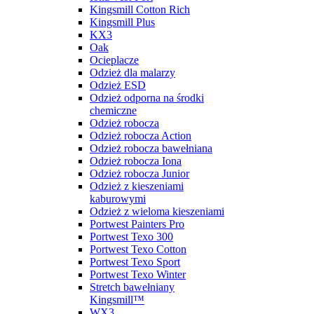
Kingsmill Cotton Rich
Kingsmill Plus
KX3
Oak
Ocieplacze
Odzież dla malarzy
Odzież ESD
Odzież odporna na środki
chemiczne
Odzież robocza
Odzież robocza Action
Odzież robocza bawełniana
Odzież robocza Iona
Odzież robocza Junior
Odzież z kieszeniami
kaburowymi
Odzież z wieloma kieszeniami
Portwest Painters Pro
Portwest Texo 300
Portwest Texo Cotton
Portwest Texo Sport
Portwest Texo Winter
Stretch bawełniany
Kingsmill™
WX3