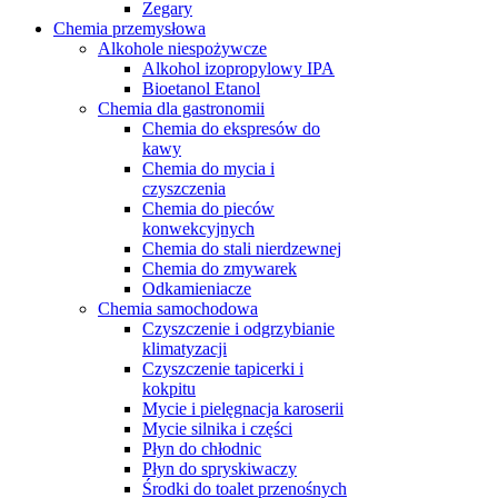
Zegary
Chemia przemysłowa
Alkohole niespożywcze
Alkohol izopropylowy IPA
Bioetanol Etanol
Chemia dla gastronomii
Chemia do ekspresów do
kawy
Chemia do mycia i
czyszczenia
Chemia do pieców
konwekcyjnych
Chemia do stali nierdzewnej
Chemia do zmywarek
Odkamieniacze
Chemia samochodowa
Czyszczenie i odgrzybianie
klimatyzacji
Czyszczenie tapicerki i
kokpitu
Mycie i pielęgnacja karoserii
Mycie silnika i części
Płyn do chłodnic
Płyn do spryskiwaczy
Środki do toalet przenośnych