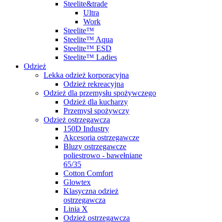
Steelite&trade
Ultra
Work
Steelite™
Steelite™ Aqua
Steelite™ ESD
Steelite™ Ladies
Odzież
Lekka odzież korporacyjna
Odzież rekreacyjna
Odzież dla przemysłu spożywczego
Odzież dla kucharzy
Przemysł spożywczy
Odzież ostrzegawcza
150D Industry
Akcesoria ostrzegawcze
Bluzy ostrzegawcze
poliestrowo - bawełniane
65/35
Cotton Comfort
Glowtex
Klasyczna odzież
ostrzegawcza
Linia X
Odzież ostrzegawcza