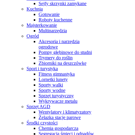
Sejfy skrzynki zamykane
Kuchnia
Gotowanie
Roboty kuchenne
Majsterkowanie
Multinarzędzia
Ogród
Akcesoria i narzędzia
ogrodowe
Pompy głębinowe do studni
Trymery do roślin
Zbiorniki na deszczówkę
Sport i turystyka
Fitness gimnastyka
Lornetki lunety
Sporty walki
Sporty wodne
Sprzęt turystyczny
Wykrywacze metalu
Sprzęt AGD
Wentylatory i klimatyzatory
Żelazka stacje parowe
Środki czystości
Chemia gospodarcza
Segregacja śmieci i odpadów