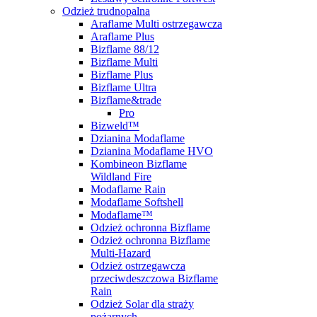
Odzież trudnopalna
Araflame Multi ostrzegawcza
Araflame Plus
Bizflame 88/12
Bizflame Multi
Bizflame Plus
Bizflame Ultra
Bizflame&trade
Pro
Bizweld™
Dzianina Modaflame
Dzianina Modaflame HVO
Kombineon Bizflame
Wildland Fire
Modaflame Rain
Modaflame Softshell
Modaflame™
Odzież ochronna Bizflame
Odzież ochronna Bizflame
Multi-Hazard
Odzież ostrzegawcza
przeciwdeszczowa Bizflame
Rain
Odzież Solar dla straży
pożarnych