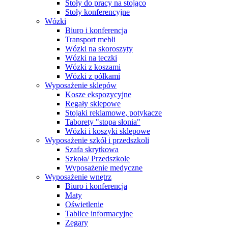
Stoły do pracy na stojąco
Stoły konferencyjne
Wózki
Biuro i konferencja
Transport mebli
Wózki na skoroszyty
Wózki na teczki
Wózki z koszami
Wózki z półkami
Wyposażenie sklepów
Kosze ekspozycyjne
Regały sklepowe
Stojaki reklamowe, potykacze
Taborety "stopa słonia"
Wózki i koszyki sklepowe
Wyposażenie szkół i przedszkoli
Szafa skrytkowa
Szkoła/ Przedszkole
Wyposażenie medyczne
Wyposażenie wnętrz
Biuro i konferencja
Maty
Oświetlenie
Tablice informacyjne
Zegary