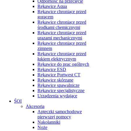
Odporność na przecięcie
Rękawice Aqua
Rękawice chroniące przed
gorącem
Rękawice chroniące przed
środkami chemicznymi
Rękawice chroniące przed
urazami mechanicznymi
Rękawice chroniące przed
zimnem
Rękawice chroniące przed
łukiem elektrycznym
Rękawice do prac ogólnych
Rękawice ESD
Rękawice Portwest CT
Rękawice skórzane
Rękawice spawalnicze
Rękawice specjalistyczne
Urządzenia wydające
ŚOI
Akcesoria
Apteczki samochodowe
pierwszej pomocy
Nakolanniki
Noże