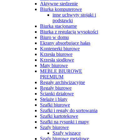
Aktywne siedzenie
Biurka komputerowe
inne uchwyty stojaki i
podstawki
Biurka stacjonarne
Biurka z regulacją wysokości
Biuro w domu
Ekrany absorbujące hałas
Kontenerki biurowe
Krzesła biurowe
Krzesła siodłowe
Maty biurowe
MEBLE BIUROWE
PREMIUM
Regały archiwizacyjne
Regały biurowe
Ścianki działowe
Stelaże i blaty
Szafki biurowe
Szafki i regały do sortowania
Szafki kartotekowe
Szafki na rysunki i mapy
Szafy biurowe
Szafy wiszące
Szafy biurowe metalowe