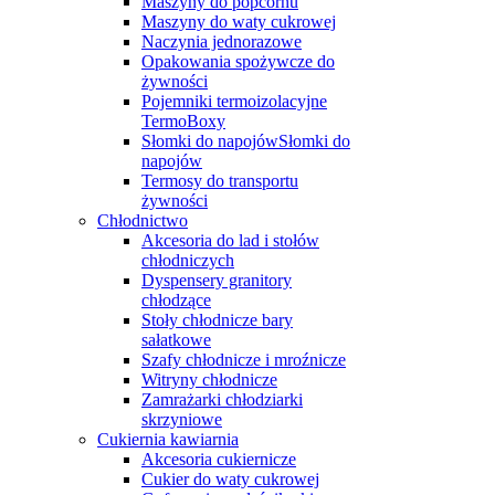
Maszyny do popcornu
Maszyny do waty cukrowej
Naczynia jednorazowe
Opakowania spożywcze do
żywności
Pojemniki termoizolacyjne
TermoBoxy
Słomki do napojówSłomki do
napojów
Termosy do transportu
żywności
Chłodnictwo
Akcesoria do lad i stołów
chłodniczych
Dyspensery granitory
chłodzące
Stoły chłodnicze bary
sałatkowe
Szafy chłodnicze i mroźnicze
Witryny chłodnicze
Zamrażarki chłodziarki
skrzyniowe
Cukiernia kawiarnia
Akcesoria cukiernicze
Cukier do waty cukrowej