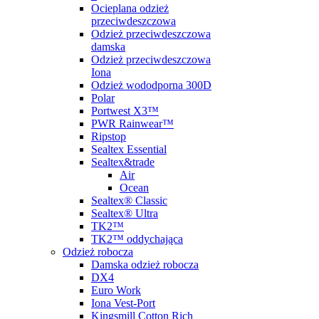
Ocieplana odzież
przeciwdeszczowa
Odzież przeciwdeszczowa
damska
Odzież przeciwdeszczowa
Iona
Odzież wododporna 300D
Polar
Portwest X3™
PWR Rainwear™
Ripstop
Sealtex Essential
Sealtex&trade
Air
Ocean
Sealtex® Classic
Sealtex® Ultra
TK2™
TK2™ oddychająca
Odzież robocza
Damska odzież robocza
DX4
Euro Work
Iona Vest-Port
Kingsmill Cotton Rich