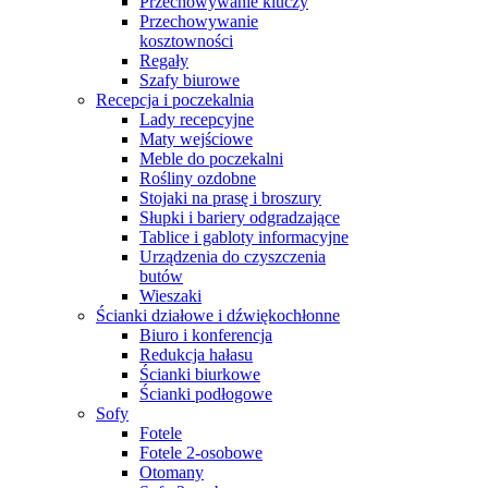
Przechowywanie kluczy
Przechowywanie
kosztowności
Regały
Szafy biurowe
Recepcja i poczekalnia
Lady recepcyjne
Maty wejściowe
Meble do poczekalni
Rośliny ozdobne
Stojaki na prasę i broszury
Słupki i bariery odgradzające
Tablice i gabloty informacyjne
Urządzenia do czyszczenia
butów
Wieszaki
Ścianki działowe i dźwiękochłonne
Biuro i konferencja
Redukcja hałasu
Ścianki biurkowe
Ścianki podłogowe
Sofy
Fotele
Fotele 2-osobowe
Otomany