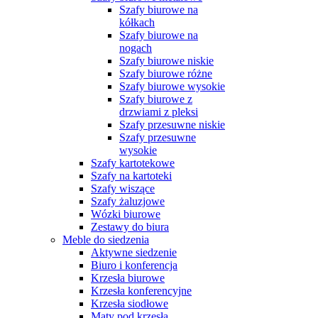
Szafy biurowe na
kółkach
Szafy biurowe na
nogach
Szafy biurowe niskie
Szafy biurowe różne
Szafy biurowe wysokie
Szafy biurowe z
drzwiami z pleksi
Szafy przesuwne niskie
Szafy przesuwne
wysokie
Szafy kartotekowe
Szafy na kartoteki
Szafy wiszące
Szafy żaluzjowe
Wózki biurowe
Zestawy do biura
Meble do siedzenia
Aktywne siedzenie
Biuro i konferencja
Krzesła biurowe
Krzesła konferencyjne
Krzesła siodłowe
Maty pod krzesła