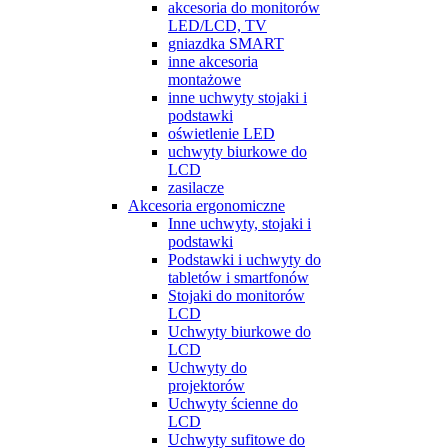
akcesoria do monitorów
LED/LCD, TV
gniazdka SMART
inne akcesoria
montażowe
inne uchwyty stojaki i
podstawki
oświetlenie LED
uchwyty biurkowe do
LCD
zasilacze
Akcesoria ergonomiczne
Inne uchwyty, stojaki i
podstawki
Podstawki i uchwyty do
tabletów i smartfonów
Stojaki do monitorów
LCD
Uchwyty biurkowe do
LCD
Uchwyty do
projektorów
Uchwyty ścienne do
LCD
Uchwyty sufitowe do