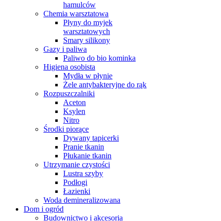
hamulców
Chemia warsztatowa
Płyny do myjek
warsztatowych
Smary silikony
Gazy i paliwa
Paliwo do bio kominka
Higiena osobista
Mydła w płynie
Żele antybakteryjne do rąk
Rozpuszczalniki
Aceton
Ksylen
Nitro
Środki piorące
Dywany tapicerki
Pranie tkanin
Płukanie tkanin
Utrzymanie czystości
Lustra szyby
Podłogi
Łazienki
Woda demineralizowana
Dom i ogród
Budownictwo i akcesoria