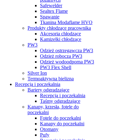
Safewelder
Sealtex Flame
Spawanie
Tkanina Modaflame HVO
Produkty chłodzące pracownika
Akcesoria chłodzące
Kamizelki chłodzące
PW3
Odzież ostrzegawcza PW3
Odzież robocza PW3
Odzież wodoodporna PW3
PW3 Flex Shell
Silver Ion
Termoaktywna bielizna
Recepcja i poczekalnia
Bariery odgradzające
Recepcja i poczekalnia
Taśmy odgradzające
Kanapy, krzesła, fotele do
poczekalni
Fotele do poczekalni
Kanapy do poczekalni
Otomany
Pufy