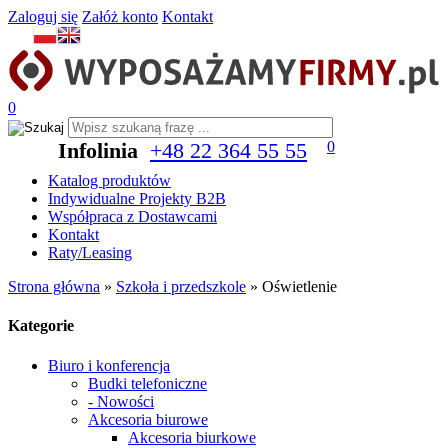
Zaloguj się
Załóż konto
Kontakt
0
Infolinia
+48 22 364 55 55
0
Katalog produktów
Indywidualne Projekty B2B
Współpraca z Dostawcami
Kontakt
Raty/Leasing
Strona główna
»
Szkoła i przedszkole
»
Oświetlenie
Kategorie
Biuro i konferencja
Budki telefoniczne
- Nowości
Akcesoria biurowe
Akcesoria biurkowe