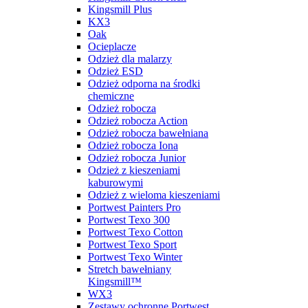
Kingsmill Plus
KX3
Oak
Ocieplacze
Odzież dla malarzy
Odzież ESD
Odzież odporna na środki
chemiczne
Odzież robocza
Odzież robocza Action
Odzież robocza bawełniana
Odzież robocza Iona
Odzież robocza Junior
Odzież z kieszeniami
kaburowymi
Odzież z wieloma kieszeniami
Portwest Painters Pro
Portwest Texo 300
Portwest Texo Cotton
Portwest Texo Sport
Portwest Texo Winter
Stretch bawełniany
Kingsmill™
WX3
Zestawy ochronne Portwest