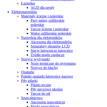
Łazienka
AGD dla urody
Elektronarzędzia
Materiały ścierne i polerskie
Pasy taśmy szlifierskie
polerskie
Tarcze ścierne i polerskie
Walce szlifierskie polerskie
Narzędzia dla elektroników
Akcesoria dla elektroników
Separatory ekranów LCD
Stacje lutownicze lutownice
Źródła prądu zasilacze
Nożyce wyżynarki
Noże termiczne do styropianu
Nożyce do blachy
Opalarki
Palniki opalarki lutownice gazowe
Piły pilarki
Pilarki ręczne
Piły tarczowe ukośne
Tarcze do pił
Spawalnictwo
Akcesoria spawalnicze
Maski spawalnicze