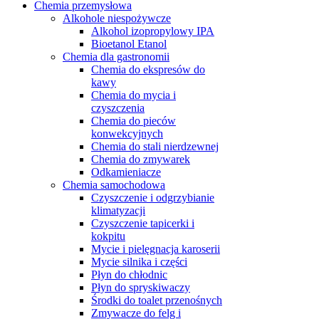
Chemia przemysłowa
Alkohole niespożywcze
Alkohol izopropylowy IPA
Bioetanol Etanol
Chemia dla gastronomii
Chemia do ekspresów do
kawy
Chemia do mycia i
czyszczenia
Chemia do pieców
konwekcyjnych
Chemia do stali nierdzewnej
Chemia do zmywarek
Odkamieniacze
Chemia samochodowa
Czyszczenie i odgrzybianie
klimatyzacji
Czyszczenie tapicerki i
kokpitu
Mycie i pielęgnacja karoserii
Mycie silnika i części
Płyn do chłodnic
Płyn do spryskiwaczy
Środki do toalet przenośnych
Zmywacze do felg i