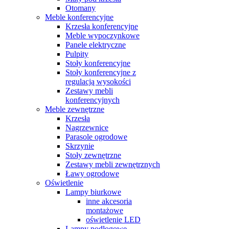
Otomany
Meble konferencyjne
Krzesła konferencyjne
Meble wypoczynkowe
Panele elektryczne
Pulpity
Stoły konferencyjne
Stoły konferencyjne z
regulacją wysokości
Zestawy mebli
konferencyjnych
Meble zewnętrzne
Krzesła
Nagrzewnice
Parasole ogrodowe
Skrzynie
Stoły zewnętrzne
Zestawy mebli zewnętrznych
Ławy ogrodowe
Oświetlenie
Lampy biurkowe
inne akcesoria
montażowe
oświetlenie LED
Lampy podłogowe