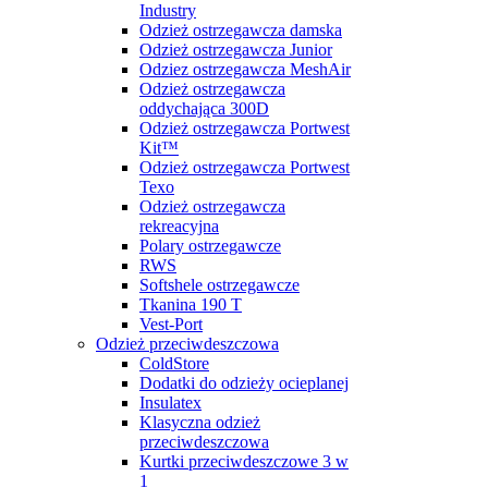
Industry
Odzież ostrzegawcza damska
Odzież ostrzegawcza Junior
Odziez ostrzegawcza MeshAir
Odzież ostrzegawcza
oddychająca 300D
Odzież ostrzegawcza Portwest
Kit™
Odzież ostrzegawcza Portwest
Texo
Odzież ostrzegawcza
rekreacyjna
Polary ostrzegawcze
RWS
Softshele ostrzegawcze
Tkanina 190 T
Vest-Port
Odzież przeciwdeszczowa
ColdStore
Dodatki do odzieży ocieplanej
Insulatex
Klasyczna odzież
przeciwdeszczowa
Kurtki przeciwdeszczowe 3 w
1