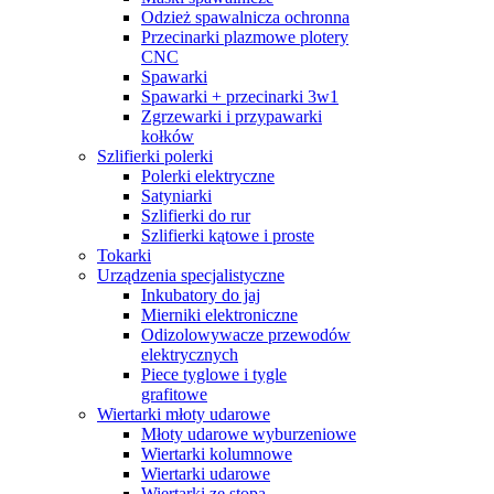
Odzież spawalnicza ochronna
Przecinarki plazmowe plotery
CNC
Spawarki
Spawarki + przecinarki 3w1
Zgrzewarki i przypawarki
kołków
Szlifierki polerki
Polerki elektryczne
Satyniarki
Szlifierki do rur
Szlifierki kątowe i proste
Tokarki
Urządzenia specjalistyczne
Inkubatory do jaj
Mierniki elektroniczne
Odizolowywacze przewodów
elektrycznych
Piece tyglowe i tygle
grafitowe
Wiertarki młoty udarowe
Młoty udarowe wyburzeniowe
Wiertarki kolumnowe
Wiertarki udarowe
Wiertarki ze stopą