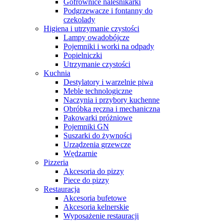
Gofrownice naleśnikarki
Podgrzewacze i fontanny do
czekolady
Higiena i utrzymanie czystości
Lampy owadobójcze
Pojemniki i worki na odpady
Popielniczki
Utrzymanie czystości
Kuchnia
Destylatory i warzelnie piwa
Meble technologiczne
Naczynia i przybory kuchenne
Obróbka ręczna i mechaniczna
Pakowarki próżniowe
Pojemniki GN
Suszarki do żywności
Urządzenia grzewcze
Wędzarnie
Pizzeria
Akcesoria do pizzy
Piece do pizzy
Restauracja
Akcesoria bufetowe
Akcesoria kelnerskie
Wyposażenie restauracji