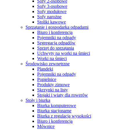
Sofy 2-osobowe
Sofy 3-osobowe
Sofy modułowe
Sofy narożne
Stoliki kawowe
Sprzątanie i gospodarka odpadami
Biuro i konferencja
Pojemniki na odpady
Segregacja odpadów
Sprzęt do sprzątania
Uchwyty na worki na śmieci
Worki na śmieci
Środowisko zewnętrzne
Plandeki
Pojemniki na odpady
Popielnice
Produkty zimowe
Skrzynki na listy
Stojaki i wiaty dla rowerów
Stoły i biurka
Biurka komputerowe
Biurka stacjonarne
Biurka z regulacją wysokości
Biuro i konferencja
Mównice