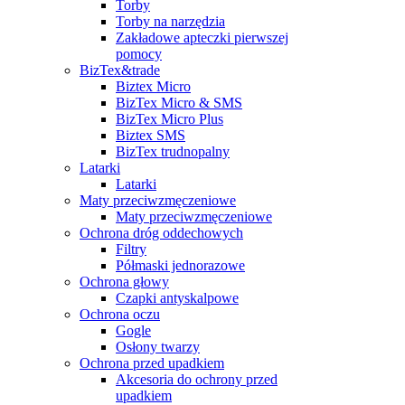
Torby
Torby na narzędzia
Zakładowe apteczki pierwszej
pomocy
BizTex&trade
Biztex Micro
BizTex Micro & SMS
BizTex Micro Plus
Biztex SMS
BizTex trudnopalny
Latarki
Latarki
Maty przeciwzmęczeniowe
Maty przeciwzmęczeniowe
Ochrona dróg oddechowych
Filtry
Półmaski jednorazowe
Ochrona głowy
Czapki antyskalpowe
Ochrona oczu
Gogle
Osłony twarzy
Ochrona przed upadkiem
Akcesoria do ochrony przed
upadkiem