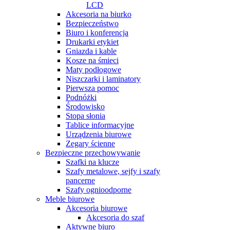
LCD
Akcesoria na biurko
Bezpieczeństwo
Biuro i konferencja
Drukarki etykiet
Gniazda i kable
Kosze na śmieci
Maty podłogowe
Niszczarki i laminatory
Pierwsza pomoc
Podnóżki
Środowisko
Stopa słonia
Tablice informacyjne
Urządzenia biurowe
Zegary ścienne
Bezpieczne przechowywanie
Szafki na klucze
Szafy metalowe, sejfy i szafy
pancerne
Szafy ognioodporne
Meble biurowe
Akcesoria biurowe
Akcesoria do szaf
Aktywne biuro