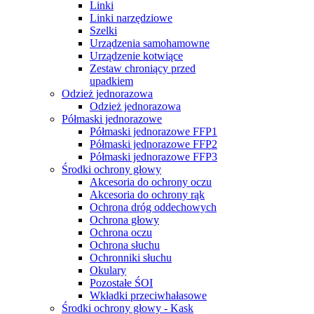
Linki
Linki narzędziowe
Szelki
Urządzenia samohamowne
Urządzenie kotwiące
Zestaw chroniący przed
upadkiem
Odzież jednorazowa
Odzież jednorazowa
Półmaski jednorazowe
Półmaski jednorazowe FFP1
Półmaski jednorazowe FFP2
Półmaski jednorazowe FFP3
Środki ochrony głowy
Akcesoria do ochrony oczu
Akcesoria do ochrony rąk
Ochrona dróg oddechowych
Ochrona głowy
Ochrona oczu
Ochrona słuchu
Ochronniki słuchu
Okulary
Pozostałe ŚOI
Wkładki przeciwhałasowe
Środki ochrony głowy - Kask