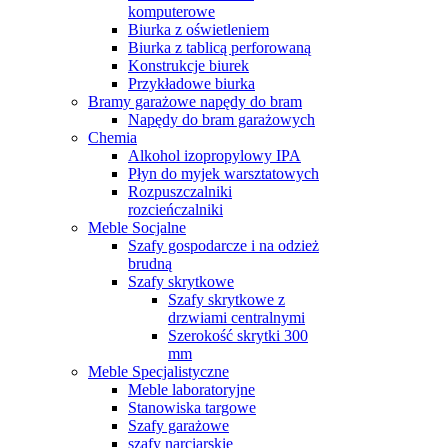
komputerowe
Biurka z oświetleniem
Biurka z tablicą perforowaną
Konstrukcje biurek
Przykładowe biurka
Bramy garażowe napędy do bram
Napędy do bram garażowych
Chemia
Alkohol izopropylowy IPA
Płyn do myjek warsztatowych
Rozpuszczalniki
rozcieńczalniki
Meble Socjalne
Szafy gospodarcze i na odzież
brudną
Szafy skrytkowe
Szafy skrytkowe z
drzwiami centralnymi
Szerokość skrytki 300
mm
Meble Specjalistyczne
Meble laboratoryjne
Stanowiska targowe
Szafy garażowe
szafy narciarskie