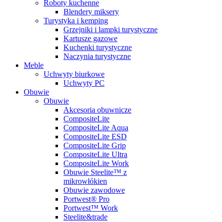
Roboty kuchenne
Blendery miksery
Turystyka i kemping
Grzejniki i lampki turystyczne
Kartusze gazowe
Kuchenki turystyczne
Naczynia turystyczne
Meble
Uchwyty biurkowe
Uchwyty PC
Obuwie
Obuwie
Akcesoria obuwnicze
CompositeLite
CompositeLite Aqua
CompositeLite ESD
CompositeLite Grip
CompositeLite Ultra
CompositeLite Work
Obuwie Steelite™ z
mikrowłókien
Obuwie zawodowe
Portwest® Pro
Portwest™ Work
Steelite&trade