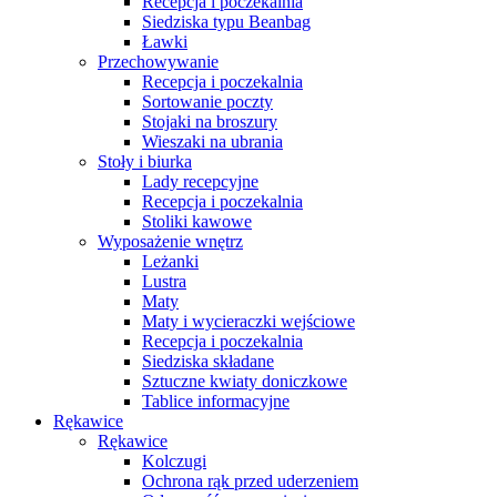
Recepcja i poczekalnia
Siedziska typu Beanbag
Ławki
Przechowywanie
Recepcja i poczekalnia
Sortowanie poczty
Stojaki na broszury
Wieszaki na ubrania
Stoły i biurka
Lady recepcyjne
Recepcja i poczekalnia
Stoliki kawowe
Wyposażenie wnętrz
Leżanki
Lustra
Maty
Maty i wycieraczki wejściowe
Recepcja i poczekalnia
Siedziska składane
Sztuczne kwiaty doniczkowe
Tablice informacyjne
Rękawice
Rękawice
Kolczugi
Ochrona rąk przed uderzeniem