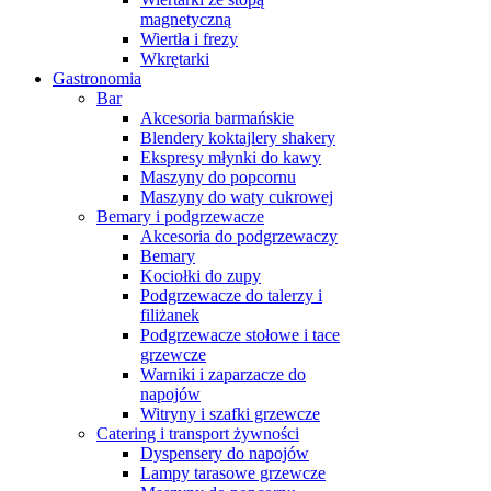
magnetyczną
Wiertła i frezy
Wkrętarki
Gastronomia
Bar
Akcesoria barmańskie
Blendery koktajlery shakery
Ekspresy młynki do kawy
Maszyny do popcornu
Maszyny do waty cukrowej
Bemary i podgrzewacze
Akcesoria do podgrzewaczy
Bemary
Kociołki do zupy
Podgrzewacze do talerzy i
filiżanek
Podgrzewacze stołowe i tace
grzewcze
Warniki i zaparzacze do
napojów
Witryny i szafki grzewcze
Catering i transport żywności
Dyspensery do napojów
Lampy tarasowe grzewcze