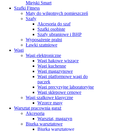
Miejski Smart
Szafki Fitness
Maty do wilgotnych pomieszczeń
Szafy
Akcesoria do szaf
Szafki osobiste
Szafy ubraniowe i BHP
Wyposażenie pralni
Ławki szatniowe
Wagi
Wagi elektroniczne
Wagi hakowe wiszące
Wagi kuchenne
Wagi magazynowe
Wagi platformowe wagi do
paczek
Wagi precyzyjne laboratoryjne
Wagi sklepowe cenowe
Wagi szalkowe klasyczne
Wzorce masy
Warsztat pracownia garaż
Akcesoria
Warsztat, magazyn
Biurka warsztatowe
Biurka warsztatowe