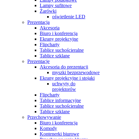
Lampy sufitowe
Żarówki
oświetlenie LED
Prezentacja
Akcesoria
Biuro i konferencja
Ekrany projekcyjne
Flipcharty
Tablice suchościeralne
Tablice szklane
Prezentacje
Akcesoria do prezentacji
myszki bezprzewodowe
Ekrany projekcyjne i stojaki
uchwyty do
projektorów
Flipcharty
Tablice informacyjne
Tablice suchościeralne
Tablice szklane
Przechowywanie
Biuro i konferencja
Komody
Kontenerki biurowe