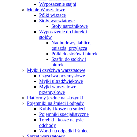
Wyposażenie stajni
Meble Warsztatowe
Półki wiszące
Stoły warsztatowe
Stoły narożnikowe
Wyposażenie do biurek i
stołów
Nadbudowy, tablice,
gniazda, przyłącza
Półki do stołów i biurek
Szafki do stołów i
biurek
Myjki i czyściwa warsztatowe
Czyściwa przemysłowe
Myjki ultradźwiękowe
Myjki warsztatowe i
przemysłowe
Platformy jezdne na skrzynki
Pojemniki na śmieci i odpady
Kubły i kosze na śmieci
Pojemniki specjalistyczne
Torebki i kosze na psie
odchody
Worki na odpadki i śmieci
Sprzęt warsztatowy