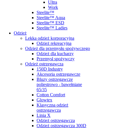
Ultra
Work
Steelite™
Steelite™ Aqua
Steelite™ ESD
Steelite™ Ladies
Odzież
Lekka odzież korporacyjna
Odzież rekreacyjna
Odzież dla przemysłu spożywczego
Odzież dla kucharzy
Przemysł spożywczy
Odzież ostrzegawcza
150D Industry
Akcesoria ostrzegawcze
Bluzy ostrzegawcze
poliestrowo - bawełniane
65/35
Cotton Comfort
Glowtex
Klasyczna odzież
ostrzegawcza
Linia X
Odzież ostrzegawcza
Odzież ostrzegawcza 300D