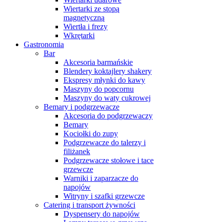
Wiertarki ze stopą
magnetyczną
Wiertła i frezy
Wkrętarki
Gastronomia
Bar
Akcesoria barmańskie
Blendery koktajlery shakery
Ekspresy młynki do kawy
Maszyny do popcornu
Maszyny do waty cukrowej
Bemary i podgrzewacze
Akcesoria do podgrzewaczy
Bemary
Kociołki do zupy
Podgrzewacze do talerzy i
filiżanek
Podgrzewacze stołowe i tace
grzewcze
Warniki i zaparzacze do
napojów
Witryny i szafki grzewcze
Catering i transport żywności
Dyspensery do napojów