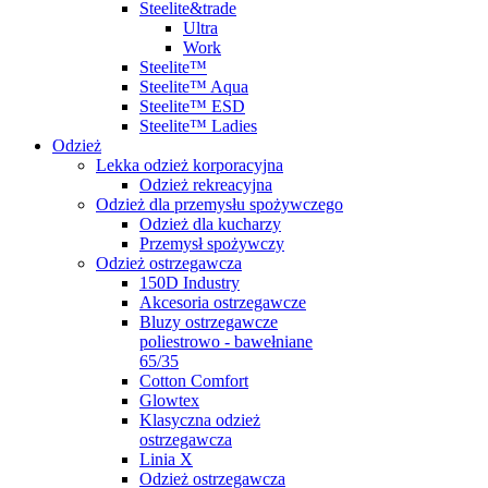
Steelite&trade
Ultra
Work
Steelite™
Steelite™ Aqua
Steelite™ ESD
Steelite™ Ladies
Odzież
Lekka odzież korporacyjna
Odzież rekreacyjna
Odzież dla przemysłu spożywczego
Odzież dla kucharzy
Przemysł spożywczy
Odzież ostrzegawcza
150D Industry
Akcesoria ostrzegawcze
Bluzy ostrzegawcze
poliestrowo - bawełniane
65/35
Cotton Comfort
Glowtex
Klasyczna odzież
ostrzegawcza
Linia X
Odzież ostrzegawcza