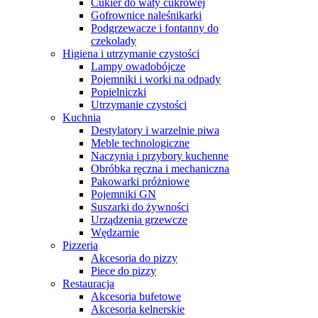
Cukier do waty cukrowej
Gofrownice naleśnikarki
Podgrzewacze i fontanny do
czekolady
Higiena i utrzymanie czystości
Lampy owadobójcze
Pojemniki i worki na odpady
Popielniczki
Utrzymanie czystości
Kuchnia
Destylatory i warzelnie piwa
Meble technologiczne
Naczynia i przybory kuchenne
Obróbka ręczna i mechaniczna
Pakowarki próżniowe
Pojemniki GN
Suszarki do żywności
Urządzenia grzewcze
Wędzarnie
Pizzeria
Akcesoria do pizzy
Piece do pizzy
Restauracja
Akcesoria bufetowe
Akcesoria kelnerskie