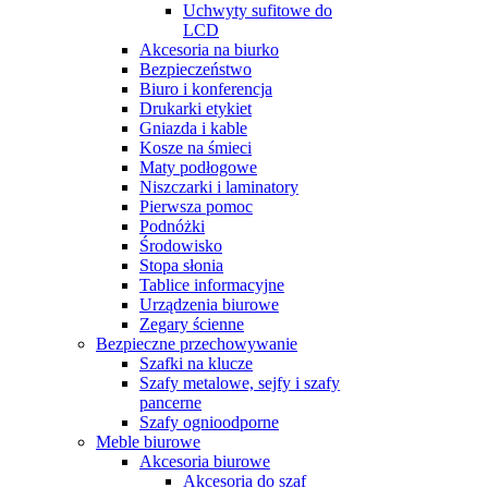
Uchwyty sufitowe do
LCD
Akcesoria na biurko
Bezpieczeństwo
Biuro i konferencja
Drukarki etykiet
Gniazda i kable
Kosze na śmieci
Maty podłogowe
Niszczarki i laminatory
Pierwsza pomoc
Podnóżki
Środowisko
Stopa słonia
Tablice informacyjne
Urządzenia biurowe
Zegary ścienne
Bezpieczne przechowywanie
Szafki na klucze
Szafy metalowe, sejfy i szafy
pancerne
Szafy ognioodporne
Meble biurowe
Akcesoria biurowe
Akcesoria do szaf