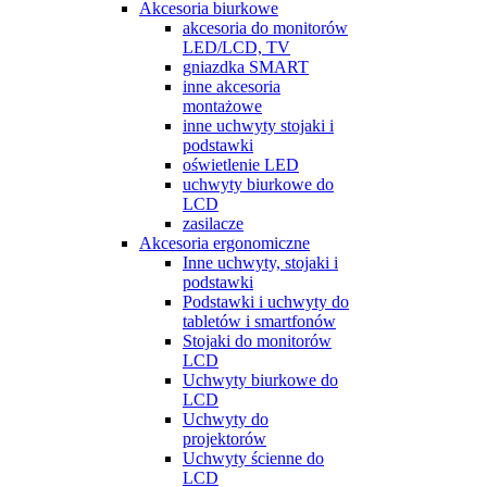
Akcesoria biurkowe
akcesoria do monitorów
LED/LCD, TV
gniazdka SMART
inne akcesoria
montażowe
inne uchwyty stojaki i
podstawki
oświetlenie LED
uchwyty biurkowe do
LCD
zasilacze
Akcesoria ergonomiczne
Inne uchwyty, stojaki i
podstawki
Podstawki i uchwyty do
tabletów i smartfonów
Stojaki do monitorów
LCD
Uchwyty biurkowe do
LCD
Uchwyty do
projektorów
Uchwyty ścienne do
LCD