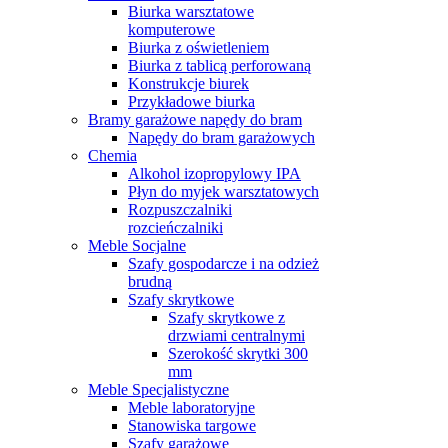
Biurka warsztatowe
komputerowe
Biurka z oświetleniem
Biurka z tablicą perforowaną
Konstrukcje biurek
Przykładowe biurka
Bramy garażowe napędy do bram
Napędy do bram garażowych
Chemia
Alkohol izopropylowy IPA
Płyn do myjek warsztatowych
Rozpuszczalniki
rozcieńczalniki
Meble Socjalne
Szafy gospodarcze i na odzież
brudną
Szafy skrytkowe
Szafy skrytkowe z
drzwiami centralnymi
Szerokość skrytki 300
mm
Meble Specjalistyczne
Meble laboratoryjne
Stanowiska targowe
Szafy garażowe