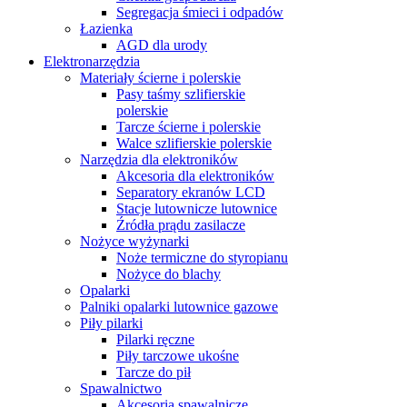
Segregacja śmieci i odpadów
Łazienka
AGD dla urody
Elektronarzędzia
Materiały ścierne i polerskie
Pasy taśmy szlifierskie
polerskie
Tarcze ścierne i polerskie
Walce szlifierskie polerskie
Narzędzia dla elektroników
Akcesoria dla elektroników
Separatory ekranów LCD
Stacje lutownicze lutownice
Źródła prądu zasilacze
Nożyce wyżynarki
Noże termiczne do styropianu
Nożyce do blachy
Opalarki
Palniki opalarki lutownice gazowe
Piły pilarki
Pilarki ręczne
Piły tarczowe ukośne
Tarcze do pił
Spawalnictwo
Akcesoria spawalnicze