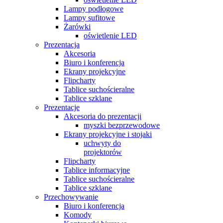
Lampy podłogowe
Lampy sufitowe
Żarówki
oświetlenie LED
Prezentacja
Akcesoria
Biuro i konferencja
Ekrany projekcyjne
Flipcharty
Tablice suchościeralne
Tablice szklane
Prezentacje
Akcesoria do prezentacji
myszki bezprzewodowe
Ekrany projekcyjne i stojaki
uchwyty do
projektorów
Flipcharty
Tablice informacyjne
Tablice suchościeralne
Tablice szklane
Przechowywanie
Biuro i konferencja
Komody