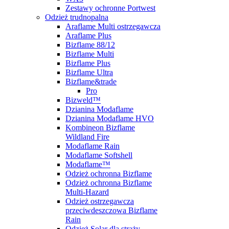
Zestawy ochronne Portwest
Odzież trudnopalna
Araflame Multi ostrzegawcza
Araflame Plus
Bizflame 88/12
Bizflame Multi
Bizflame Plus
Bizflame Ultra
Bizflame&trade
Pro
Bizweld™
Dzianina Modaflame
Dzianina Modaflame HVO
Kombineon Bizflame
Wildland Fire
Modaflame Rain
Modaflame Softshell
Modaflame™
Odzież ochronna Bizflame
Odzież ochronna Bizflame
Multi-Hazard
Odzież ostrzegawcza
przeciwdeszczowa Bizflame
Rain
Odzież Solar dla straży