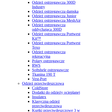
Odzież ostrzegawcza 300D
Industry
Odzież ostrzegawcza damska
Odzież ostrzegawcza Junior
Odziez ostrzegawcza MeshAir
Odzież ostrzegawcza
oddychająca 300D
Odzież ostrzegawcza Portwest
Kit™
Odzież ostrzegawcza Portwest
Texo
Odzież ostrzegawcza
rekreacyjna
Polary ostrzegawcze
RWS
Softshele ostrzegawcze
Tkanina 190 T
Vest-Port
Odzież przeciwdeszczowa
ColdStore
Dodatki do odzieży ocieplanej
Insulatex
Klasyczna odzież
przeciwdeszczowa
Kurtki przeciwdeszczowe 3 w