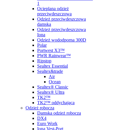
1
Ocieplana odzież
przeciwdeszczowa
Odzież przeciwdeszczowa
damska
Odzież przeciwdeszczowa
Iona
Odzież wododporna 300D
Polar
Portwest X3™
PWR Rainwear™
Ripstop
Sealtex Essential
Sealtex&trade
Air
Ocean
Sealtex® Classic
Sealtex® Ultra
TK2™
TK2™ oddychająca
Odzież robocza
Damska odzież robocza
DX4
Euro Work
Iona Vest-Port