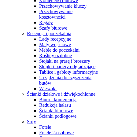
Kontenerki biurowe
Przechowywanie kluczy
Przechowywanie
kosztowności
Regały
Szafy biurowe
Recepcja i poczekalnia
Lady recepcyjne
Maty wejściowe
Meble do poczekalni
Rośliny ozdobne
Stojaki na prasę i broszury
Słupki i bariery odgradzające
Tablice i gabloty informacyjne
Urządzenia do czyszczenia
butów
Wieszaki
Ścianki działowe i dźwiękochłonne
Biuro i konferencja
Redukcja hałasu
Ścianki biurkowe
Ścianki podłogowe
Sofy
Fotele
Fotele 2-osobowe