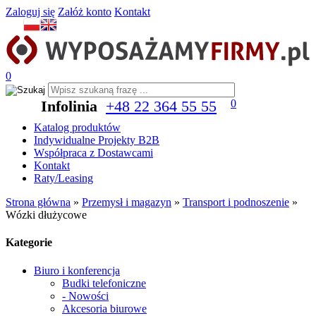
Zaloguj się
Załóż konto
Kontakt
0
Infolinia
+48 22 364 55 55
0
Katalog produktów
Indywidualne Projekty B2B
Współpraca z Dostawcami
Kontakt
Raty/Leasing
Strona główna
»
Przemysł i magazyn
»
Transport i podnoszenie
»
Wózki dłużycowe
Kategorie
Biuro i konferencja
Budki telefoniczne
- Nowości
Akcesoria biurowe