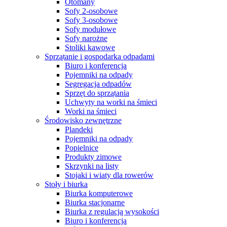
Otomany
Sofy 2-osobowe
Sofy 3-osobowe
Sofy modułowe
Sofy narożne
Stoliki kawowe
Sprzątanie i gospodarka odpadami
Biuro i konferencja
Pojemniki na odpady
Segregacja odpadów
Sprzęt do sprzątania
Uchwyty na worki na śmieci
Worki na śmieci
Środowisko zewnętrzne
Plandeki
Pojemniki na odpady
Popielnice
Produkty zimowe
Skrzynki na listy
Stojaki i wiaty dla rowerów
Stoły i biurka
Biurka komputerowe
Biurka stacjonarne
Biurka z regulacją wysokości
Biuro i konferencja