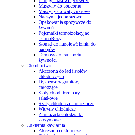
Lampy tarasowe grzewcze
Maszyny do popcornu
Maszyny do waty cukrowej
Naczynia jednorazowe
Opakowania spożywcze do
żywności
Pojemniki termoizolacyjne
TermoBoxy
Słomki do napojówSłomki do
napojów
Termosy do transportu
żywności
Chłodnictwo
Akcesoria do lad i stołów
chłodniczych
Dyspensery granitory
chłodzące
Stoły chłodnicze bary
sałatkowe
Szafy chłodnicze i mroźnicze
Witryny chłodnicze
Zamrażarki chłodziarki
skrzyniowe
Cukiernia kawiarnia
Akcesoria cukiernicze