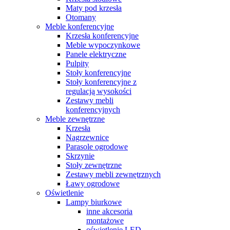
Maty pod krzesła
Otomany
Meble konferencyjne
Krzesła konferencyjne
Meble wypoczynkowe
Panele elektryczne
Pulpity
Stoły konferencyjne
Stoły konferencyjne z
regulacją wysokości
Zestawy mebli
konferencyjnych
Meble zewnętrzne
Krzesła
Nagrzewnice
Parasole ogrodowe
Skrzynie
Stoły zewnętrzne
Zestawy mebli zewnętrznych
Ławy ogrodowe
Oświetlenie
Lampy biurkowe
inne akcesoria
montażowe
oświetlenie LED