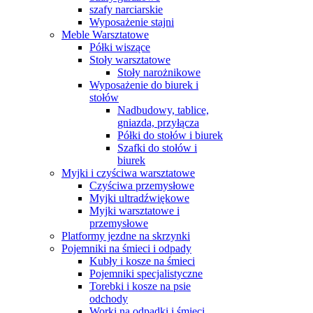
szafy narciarskie
Wyposażenie stajni
Meble Warsztatowe
Półki wiszące
Stoły warsztatowe
Stoły narożnikowe
Wyposażenie do biurek i
stołów
Nadbudowy, tablice,
gniazda, przyłącza
Półki do stołów i biurek
Szafki do stołów i
biurek
Myjki i czyściwa warsztatowe
Czyściwa przemysłowe
Myjki ultradźwiękowe
Myjki warsztatowe i
przemysłowe
Platformy jezdne na skrzynki
Pojemniki na śmieci i odpady
Kubły i kosze na śmieci
Pojemniki specjalistyczne
Torebki i kosze na psie
odchody
Worki na odpadki i śmieci