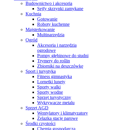
Budownictwo i akcesoria
Sejfy skrzynki zamykane
Kuchnia
Gotowanie
Roboty kuchenne
Majsterkowanie
Multinarzędzia
Ogród
Akcesoria i narzędzia
ogrodowe
Pompy głębinowe do studni
Trymery do roślin
Zbiorniki na deszczówkę
Sport i turystyka
Fitness gimnastyka
Lornetki lunety
Sporty walki
Sporty wodne
Sprzęt turystyczny
Wykrywacze metalu
Sprzęt AGD
Wentylatory i klimatyzatory
Żelazka stacje parowe
Środki czystości
Chemia gospodarcza