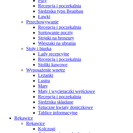
Pufy
Recepcja i poczekalnia
Siedziska typu Beanbag
Ławki
Przechowywanie
Recepcja i poczekalnia
Sortowanie poczty
Stojaki na broszury
Wieszaki na ubrania
Stoły i biurka
Lady recepcyjne
Recepcja i poczekalnia
Stoliki kawowe
Wyposażenie wnętrz
Leżanki
Lustra
Maty
Maty i wycieraczki wejściowe
Recepcja i poczekalnia
Siedziska składane
Sztuczne kwiaty doniczkowe
Tablice informacyjne
Rękawice
Rękawice
Kolczugi