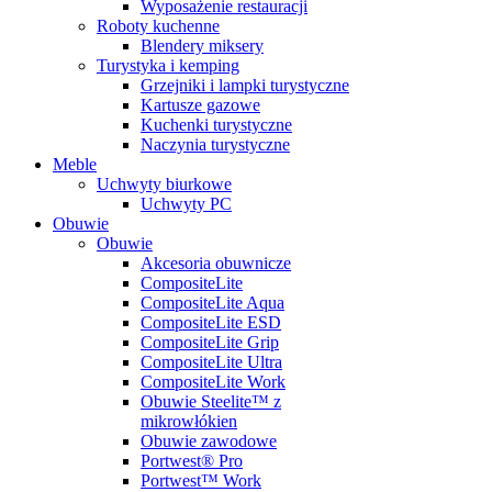
Wyposażenie restauracji
Roboty kuchenne
Blendery miksery
Turystyka i kemping
Grzejniki i lampki turystyczne
Kartusze gazowe
Kuchenki turystyczne
Naczynia turystyczne
Meble
Uchwyty biurkowe
Uchwyty PC
Obuwie
Obuwie
Akcesoria obuwnicze
CompositeLite
CompositeLite Aqua
CompositeLite ESD
CompositeLite Grip
CompositeLite Ultra
CompositeLite Work
Obuwie Steelite™ z
mikrowłókien
Obuwie zawodowe
Portwest® Pro
Portwest™ Work