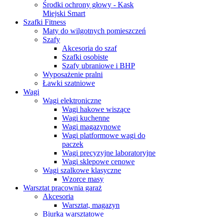
Środki ochrony głowy - Kask
Miejski Smart
Szafki Fitness
Maty do wilgotnych pomieszczeń
Szafy
Akcesoria do szaf
Szafki osobiste
Szafy ubraniowe i BHP
Wyposażenie pralni
Ławki szatniowe
Wagi
Wagi elektroniczne
Wagi hakowe wiszące
Wagi kuchenne
Wagi magazynowe
Wagi platformowe wagi do
paczek
Wagi precyzyjne laboratoryjne
Wagi sklepowe cenowe
Wagi szalkowe klasyczne
Wzorce masy
Warsztat pracownia garaż
Akcesoria
Warsztat, magazyn
Biurka warsztatowe