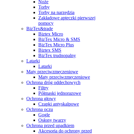
Noże
Torby
Torby na narzędzia
Zakładowe apteczki pierwszej
pomocy
BizTex&trade
Biztex Micro
BizTex Micro & SMS
BizTex Micro Plus
Biztex SMS
BizTex trudnopalny
Latarki
Latarki
Maty przeciwzmęczeniowe
Maty przeciwzmęczeniowe
Ochrona dróg oddechowych
Filtry
Półmaski jednorazowe
Ochrona głowy
Czapki antyskalpowe
Ochrona oczu
Gogle
Osłony twarzy
Ochrona przed upadkiem
Akcesoria do ochrony przed