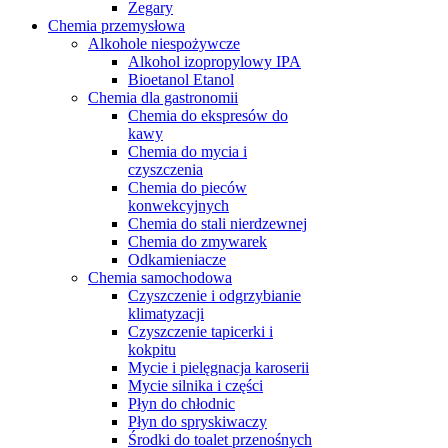
Zegary
Chemia przemysłowa
Alkohole niespożywcze
Alkohol izopropylowy IPA
Bioetanol Etanol
Chemia dla gastronomii
Chemia do ekspresów do
kawy
Chemia do mycia i
czyszczenia
Chemia do pieców
konwekcyjnych
Chemia do stali nierdzewnej
Chemia do zmywarek
Odkamieniacze
Chemia samochodowa
Czyszczenie i odgrzybianie
klimatyzacji
Czyszczenie tapicerki i
kokpitu
Mycie i pielęgnacja karoserii
Mycie silnika i części
Płyn do chłodnic
Płyn do spryskiwaczy
Środki do toalet przenośnych