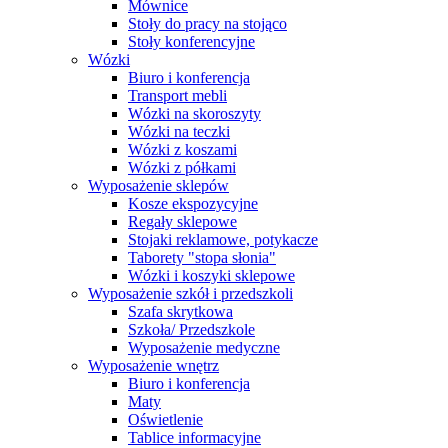
Mównice
Stoły do pracy na stojąco
Stoły konferencyjne
Wózki
Biuro i konferencja
Transport mebli
Wózki na skoroszyty
Wózki na teczki
Wózki z koszami
Wózki z półkami
Wyposażenie sklepów
Kosze ekspozycyjne
Regały sklepowe
Stojaki reklamowe, potykacze
Taborety "stopa słonia"
Wózki i koszyki sklepowe
Wyposażenie szkół i przedszkoli
Szafa skrytkowa
Szkoła/ Przedszkole
Wyposażenie medyczne
Wyposażenie wnętrz
Biuro i konferencja
Maty
Oświetlenie
Tablice informacyjne