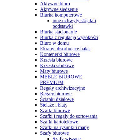
Aktywne biuro
Aktywne siedzenie
Biurka komputerowe
inne uchwyty stojaki i
podstawki
Biurka stacjonarne
Biurka z regulacją wysokości
Biuro w domu
Ekrany absorbujące hałas
Kontenerki biurowe
Krzesła biurowe
Krzesła siodłowe
Maty biurowe
MEBLE BIUROWE
PREMIUM
Regały archiwizacyjne
Regały biurowe
Ścianki działowe
Stelaże i blaty
Szafki biurowe
Szafki i regały do sortowania
Szafki kartotekowe
Szafki na rysunki i mapy
Szafy biurowe
Szafy wiszące