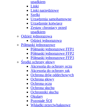
upadkiem
Linki
Linki narzędziowe
Szelki
Urządzenia samohamowne
Urządzenie kotwiące
Zestaw chroniący przed
upadkiem
Odzież jednorazowa
Odzież jednorazowa
Półmaski jednorazowe
Półmaski jednorazowe FFP1
Półmaski jednorazowe FFP2
Półmaski jednorazowe FFP3
Środki ochrony głowy
Akcesoria do ochrony oczu
Akcesoria do ochrony rąk
Ochrona dróg oddechowych
Ochrona głowy
Ochrona oczu
Ochrona słuchu
Ochronniki słuchu
Okulary
Pozostałe ŚOI
Wkładki przeciwhałasowe