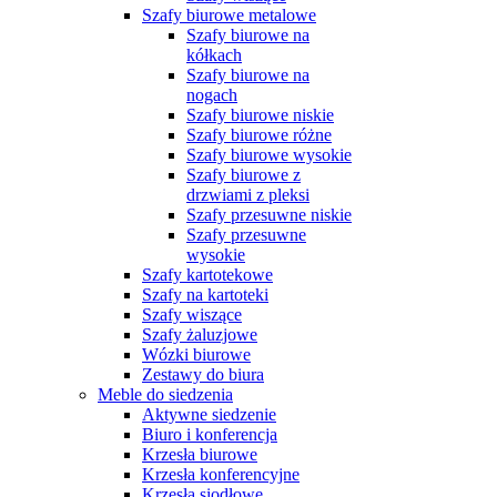
Szafy biurowe metalowe
Szafy biurowe na
kółkach
Szafy biurowe na
nogach
Szafy biurowe niskie
Szafy biurowe różne
Szafy biurowe wysokie
Szafy biurowe z
drzwiami z pleksi
Szafy przesuwne niskie
Szafy przesuwne
wysokie
Szafy kartotekowe
Szafy na kartoteki
Szafy wiszące
Szafy żaluzjowe
Wózki biurowe
Zestawy do biura
Meble do siedzenia
Aktywne siedzenie
Biuro i konferencja
Krzesła biurowe
Krzesła konferencyjne
Krzesła siodłowe