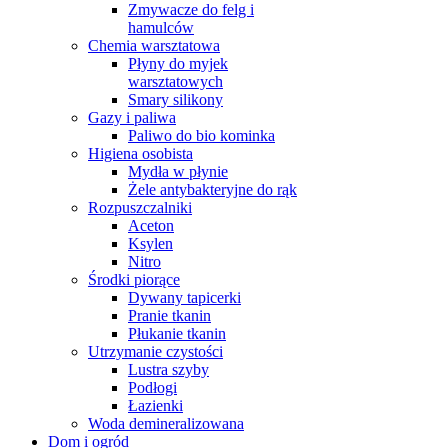
Zmywacze do felg i
hamulców
Chemia warsztatowa
Płyny do myjek
warsztatowych
Smary silikony
Gazy i paliwa
Paliwo do bio kominka
Higiena osobista
Mydła w płynie
Żele antybakteryjne do rąk
Rozpuszczalniki
Aceton
Ksylen
Nitro
Środki piorące
Dywany tapicerki
Pranie tkanin
Płukanie tkanin
Utrzymanie czystości
Lustra szyby
Podłogi
Łazienki
Woda demineralizowana
Dom i ogród