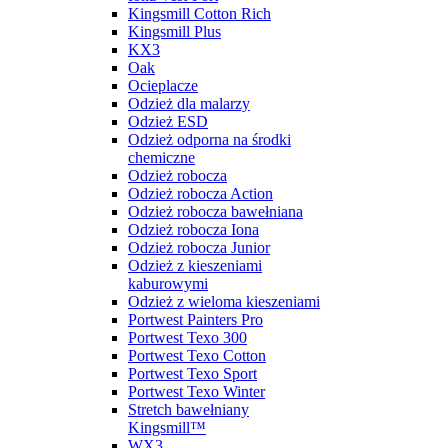
Kingsmill Cotton Rich
Kingsmill Plus
KX3
Oak
Ocieplacze
Odzież dla malarzy
Odzież ESD
Odzież odporna na środki
chemiczne
Odzież robocza
Odzież robocza Action
Odzież robocza bawełniana
Odzież robocza Iona
Odzież robocza Junior
Odzież z kieszeniami
kaburowymi
Odzież z wieloma kieszeniami
Portwest Painters Pro
Portwest Texo 300
Portwest Texo Cotton
Portwest Texo Sport
Portwest Texo Winter
Stretch bawełniany
Kingsmill™
WX3