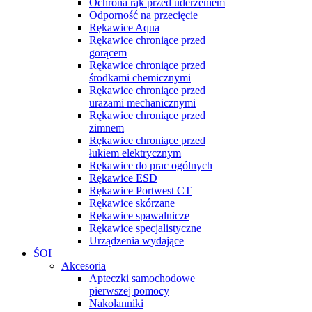
Ochrona rąk przed uderzeniem
Odporność na przecięcie
Rękawice Aqua
Rękawice chroniące przed
gorącem
Rękawice chroniące przed
środkami chemicznymi
Rękawice chroniące przed
urazami mechanicznymi
Rękawice chroniące przed
zimnem
Rękawice chroniące przed
łukiem elektrycznym
Rękawice do prac ogólnych
Rękawice ESD
Rękawice Portwest CT
Rękawice skórzane
Rękawice spawalnicze
Rękawice specjalistyczne
Urządzenia wydające
ŚOI
Akcesoria
Apteczki samochodowe
pierwszej pomocy
Nakolanniki