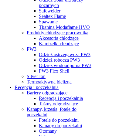
pożarnych
Safewelder
Sealtex Flame
Spawanie
Tkanina Modaflame HVO
Produkty chłodzące pracownika
Akcesoria chłodzące
Kamizelki chłodzące
PW3
Odzież ostrzegawcza PW3
Odzież robocza PW3
Odzież wodoodporna PW3
PW3 Flex Shell
Silver Ion
Termoaktywna bielizna
Recepcja i poczekalnia
Bariery odgradzające
Recepcja i poczekalnia
Taśmy odgradzające
Kanapy, krzesła, fotele do
poczekalni
Fotele do poczekalni
Kanapy do poczekalni
Otomany