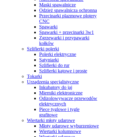
Maski spawalnicze
Odzież spawalnicza ochronna
Przecinarki plazmowe plotery
CNC
Spawarki
Spawarki + przecinarki 3w1
Zgrzewarki i przypawarki
kołków
Szlifierki polerki
Polerki elektryczne
Satyniarki
Szlifierki do rur
Szlifierki kątowe i proste
Tokarki
Urządzenia specjalistyczne
Inkubatory do jaj
Mierniki elektroniczne
Odizolowywacze przewodów
elektrycznych
Piece tyglowe i tygle
grafitowe
Wiertarki młoty udarowe
Młoty udarowe wyburzeniowe
Wiertarki kolumnowe
Wiertarki udarowe