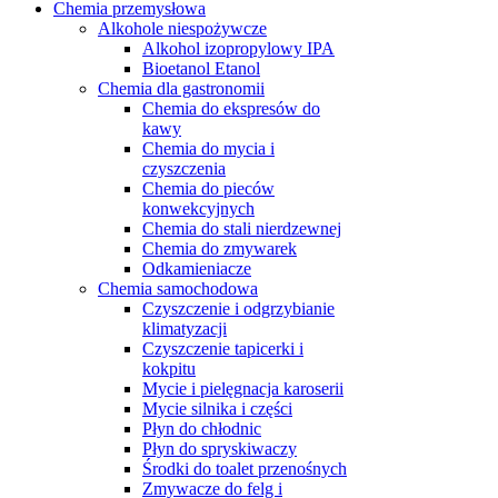
Chemia przemysłowa
Alkohole niespożywcze
Alkohol izopropylowy IPA
Bioetanol Etanol
Chemia dla gastronomii
Chemia do ekspresów do
kawy
Chemia do mycia i
czyszczenia
Chemia do pieców
konwekcyjnych
Chemia do stali nierdzewnej
Chemia do zmywarek
Odkamieniacze
Chemia samochodowa
Czyszczenie i odgrzybianie
klimatyzacji
Czyszczenie tapicerki i
kokpitu
Mycie i pielęgnacja karoserii
Mycie silnika i części
Płyn do chłodnic
Płyn do spryskiwaczy
Środki do toalet przenośnych
Zmywacze do felg i