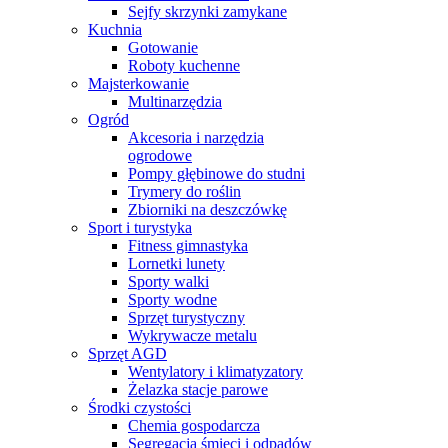
Sejfy skrzynki zamykane
Kuchnia
Gotowanie
Roboty kuchenne
Majsterkowanie
Multinarzędzia
Ogród
Akcesoria i narzędzia
ogrodowe
Pompy głębinowe do studni
Trymery do roślin
Zbiorniki na deszczówkę
Sport i turystyka
Fitness gimnastyka
Lornetki lunety
Sporty walki
Sporty wodne
Sprzęt turystyczny
Wykrywacze metalu
Sprzęt AGD
Wentylatory i klimatyzatory
Żelazka stacje parowe
Środki czystości
Chemia gospodarcza
Segregacja śmieci i odpadów