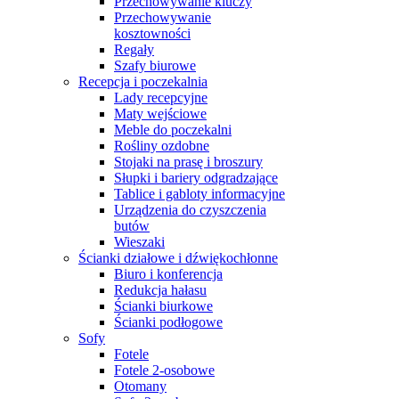
Przechowywanie kluczy
Przechowywanie
kosztowności
Regały
Szafy biurowe
Recepcja i poczekalnia
Lady recepcyjne
Maty wejściowe
Meble do poczekalni
Rośliny ozdobne
Stojaki na prasę i broszury
Słupki i bariery odgradzające
Tablice i gabloty informacyjne
Urządzenia do czyszczenia
butów
Wieszaki
Ścianki działowe i dźwiękochłonne
Biuro i konferencja
Redukcja hałasu
Ścianki biurkowe
Ścianki podłogowe
Sofy
Fotele
Fotele 2-osobowe
Otomany