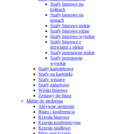
Szafy biurowe na
kółkach
Szafy biurowe na
nogach
Szafy biurowe niskie
Szafy biurowe różne
Szafy biurowe wysokie
Szafy biurowe z
drzwiami z pleksi
Szafy przesuwne niskie
Szafy przesuwne
wysokie
Szafy kartotekowe
Szafy na kartoteki
Szafy wiszące
Szafy żaluzjowe
Wózki biurowe
Zestawy do biura
Meble do siedzenia
Aktywne siedzenie
Biuro i konferencja
Krzesła biurowe
Krzesła konferencyjne
Krzesła siodłowe
Maty pod krzesła