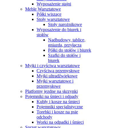
Wyposażenie stajni
Meble Warsztatowe
Półki wiszące
Stoły warsztatowe
Stoły narożnikowe
Wyposażenie do biurek i
stołów
Nadbudowy, tablice,
gniazda, przyłącza
Półki do stołów i biurek
Szafki do stołów i
biurek
Myjki i czyściwa warsztatowe
Czyściwa przemysłowe
Myjki ultradźwiękowe
Myjki warsztatowe i
przemysłowe
Platformy jezdne na skrzynki
Pojemniki na śmieci i odpady
Kubły i kosze na śmieci
Pojemniki specjalistyczne
Torebki i kosze na psie
odchody
Worki na odpadki i śmieci
Sprzęt warsztatowy