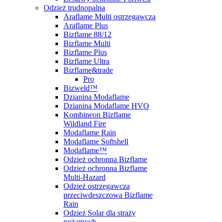
Odzież trudnopalna
Araflame Multi ostrzegawcza
Araflame Plus
Bizflame 88/12
Bizflame Multi
Bizflame Plus
Bizflame Ultra
Bizflame&trade
Pro
Bizweld™
Dzianina Modaflame
Dzianina Modaflame HVO
Kombineon Bizflame
Wildland Fire
Modaflame Rain
Modaflame Softshell
Modaflame™
Odzież ochronna Bizflame
Odzież ochronna Bizflame
Multi-Hazard
Odzież ostrzegawcza
przeciwdeszczowa Bizflame
Rain
Odzież Solar dla straży
pożarnych