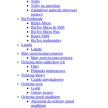
Torby
Torby na narzędzia
Zakładowe apteczki pierwszej
pomocy
BizTex&trade
Biztex Micro
BizTex Micro & SMS
BizTex Micro Plus
Biztex SMS
BizTex trudnopalny
Latarki
Latarki
Maty przeciwzmęczeniowe
Maty przeciwzmęczeniowe
Ochrona dróg oddechowych
Filtry
Półmaski jednorazowe
Ochrona głowy
Czapki antyskalpowe
Ochrona oczu
Gogle
Osłony twarzy
Ochrona przed upadkiem
Akcesoria do ochrony przed
upadkiem