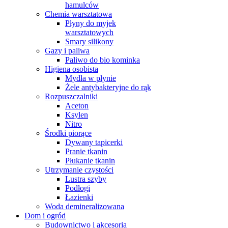
hamulców
Chemia warsztatowa
Płyny do myjek
warsztatowych
Smary silikony
Gazy i paliwa
Paliwo do bio kominka
Higiena osobista
Mydła w płynie
Żele antybakteryjne do rąk
Rozpuszczalniki
Aceton
Ksylen
Nitro
Środki piorące
Dywany tapicerki
Pranie tkanin
Płukanie tkanin
Utrzymanie czystości
Lustra szyby
Podłogi
Łazienki
Woda demineralizowana
Dom i ogród
Budownictwo i akcesoria