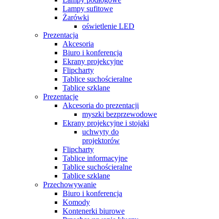
Lampy sufitowe
Żarówki
oświetlenie LED
Prezentacja
Akcesoria
Biuro i konferencja
Ekrany projekcyjne
Flipcharty
Tablice suchościeralne
Tablice szklane
Prezentacje
Akcesoria do prezentacji
myszki bezprzewodowe
Ekrany projekcyjne i stojaki
uchwyty do
projektorów
Flipcharty
Tablice informacyjne
Tablice suchościeralne
Tablice szklane
Przechowywanie
Biuro i konferencja
Komody
Kontenerki biurowe