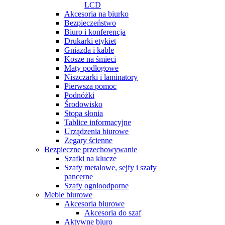
LCD
Akcesoria na biurko
Bezpieczeństwo
Biuro i konferencja
Drukarki etykiet
Gniazda i kable
Kosze na śmieci
Maty podłogowe
Niszczarki i laminatory
Pierwsza pomoc
Podnóżki
Środowisko
Stopa słonia
Tablice informacyjne
Urządzenia biurowe
Zegary ścienne
Bezpieczne przechowywanie
Szafki na klucze
Szafy metalowe, sejfy i szafy
pancerne
Szafy ognioodporne
Meble biurowe
Akcesoria biurowe
Akcesoria do szaf
Aktywne biuro