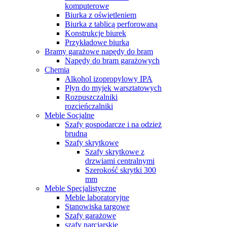
komputerowe
Biurka z oświetleniem
Biurka z tablicą perforowaną
Konstrukcje biurek
Przykładowe biurka
Bramy garażowe napędy do bram
Napędy do bram garażowych
Chemia
Alkohol izopropylowy IPA
Płyn do myjek warsztatowych
Rozpuszczalniki
rozcieńczalniki
Meble Socjalne
Szafy gospodarcze i na odzież
brudną
Szafy skrytkowe
Szafy skrytkowe z
drzwiami centralnymi
Szerokość skrytki 300
mm
Meble Specjalistyczne
Meble laboratoryjne
Stanowiska targowe
Szafy garażowe
szafy narciarskie