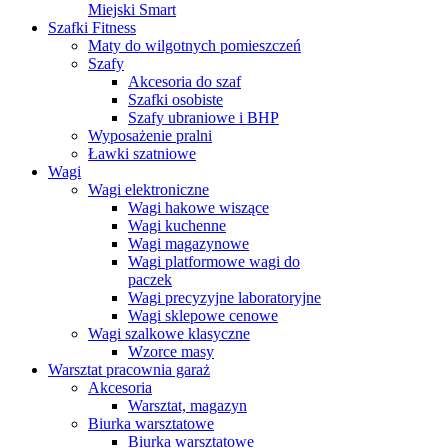
Miejski Smart
Szafki Fitness
Maty do wilgotnych pomieszczeń
Szafy
Akcesoria do szaf
Szafki osobiste
Szafy ubraniowe i BHP
Wyposażenie pralni
Ławki szatniowe
Wagi
Wagi elektroniczne
Wagi hakowe wiszące
Wagi kuchenne
Wagi magazynowe
Wagi platformowe wagi do
paczek
Wagi precyzyjne laboratoryjne
Wagi sklepowe cenowe
Wagi szalkowe klasyczne
Wzorce masy
Warsztat pracownia garaż
Akcesoria
Warsztat, magazyn
Biurka warsztatowe
Biurka warsztatowe