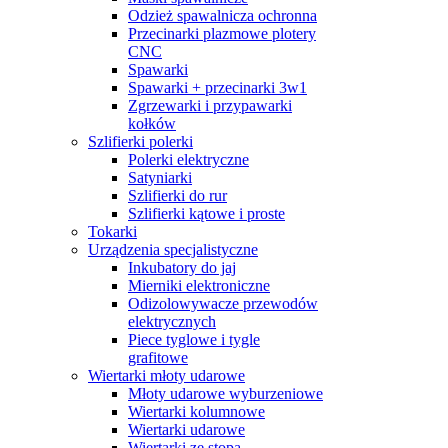
Odzież spawalnicza ochronna
Przecinarki plazmowe plotery
CNC
Spawarki
Spawarki + przecinarki 3w1
Zgrzewarki i przypawarki
kołków
Szlifierki polerki
Polerki elektryczne
Satyniarki
Szlifierki do rur
Szlifierki kątowe i proste
Tokarki
Urządzenia specjalistyczne
Inkubatory do jaj
Mierniki elektroniczne
Odizolowywacze przewodów
elektrycznych
Piece tyglowe i tygle
grafitowe
Wiertarki młoty udarowe
Młoty udarowe wyburzeniowe
Wiertarki kolumnowe
Wiertarki udarowe
Wiertarki ze stopą