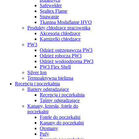
Safewelder
Sealtex Flame
Spawanie
Tkanina Modaflame HVO
Produkty chłodzące pracownika
Akcesoria chłodzące
Kamizelki chłodzące
PW3
Odzież ostrzegawcza PW3
Odzież robocza PW3
Odzież wodoodporna PW3
PW3 Flex Shell
Silver Ion
Termoaktywna bielizna
Recepcja i poczekalnia
Bariery odgradzające
Recepcja i poczekalnia
Taśmy odgradzające
Kanapy, krzesła, fotele do
poczekalni
Fotele do poczekalni
Kanapy do poczekalni
Otomany
Pufy