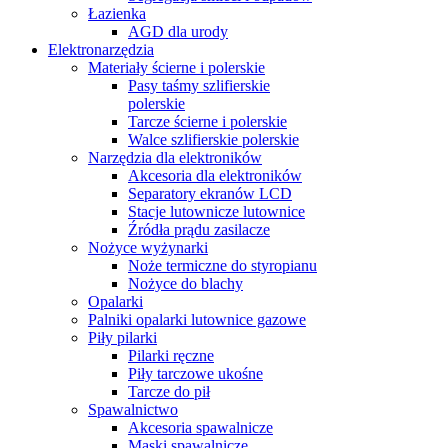
Łazienka
AGD dla urody
Elektronarzędzia
Materiały ścierne i polerskie
Pasy taśmy szlifierskie
polerskie
Tarcze ścierne i polerskie
Walce szlifierskie polerskie
Narzędzia dla elektroników
Akcesoria dla elektroników
Separatory ekranów LCD
Stacje lutownicze lutownice
Źródła prądu zasilacze
Nożyce wyżynarki
Noże termiczne do styropianu
Nożyce do blachy
Opalarki
Palniki opalarki lutownice gazowe
Piły pilarki
Pilarki ręczne
Piły tarczowe ukośne
Tarcze do pił
Spawalnictwo
Akcesoria spawalnicze
Maski spawalnicze