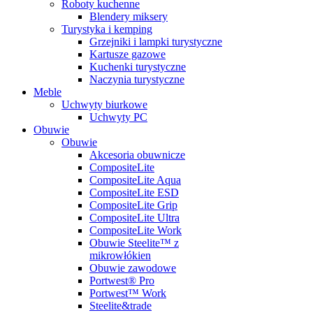
Roboty kuchenne
Blendery miksery
Turystyka i kemping
Grzejniki i lampki turystyczne
Kartusze gazowe
Kuchenki turystyczne
Naczynia turystyczne
Meble
Uchwyty biurkowe
Uchwyty PC
Obuwie
Obuwie
Akcesoria obuwnicze
CompositeLite
CompositeLite Aqua
CompositeLite ESD
CompositeLite Grip
CompositeLite Ultra
CompositeLite Work
Obuwie Steelite™ z
mikrowłókien
Obuwie zawodowe
Portwest® Pro
Portwest™ Work
Steelite&trade