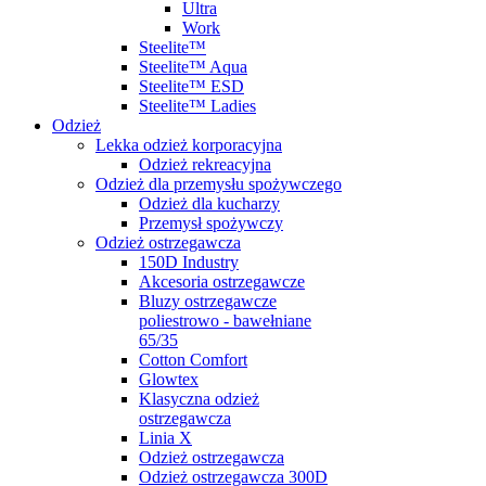
Ultra
Work
Steelite™
Steelite™ Aqua
Steelite™ ESD
Steelite™ Ladies
Odzież
Lekka odzież korporacyjna
Odzież rekreacyjna
Odzież dla przemysłu spożywczego
Odzież dla kucharzy
Przemysł spożywczy
Odzież ostrzegawcza
150D Industry
Akcesoria ostrzegawcze
Bluzy ostrzegawcze
poliestrowo - bawełniane
65/35
Cotton Comfort
Glowtex
Klasyczna odzież
ostrzegawcza
Linia X
Odzież ostrzegawcza
Odzież ostrzegawcza 300D