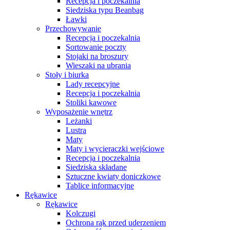
Recepcja i poczekalnia
Siedziska typu Beanbag
Ławki
Przechowywanie
Recepcja i poczekalnia
Sortowanie poczty
Stojaki na broszury
Wieszaki na ubrania
Stoły i biurka
Lady recepcyjne
Recepcja i poczekalnia
Stoliki kawowe
Wyposażenie wnętrz
Leżanki
Lustra
Maty
Maty i wycieraczki wejściowe
Recepcja i poczekalnia
Siedziska składane
Sztuczne kwiaty doniczkowe
Tablice informacyjne
Rękawice
Rękawice
Kolczugi
Ochrona rąk przed uderzeniem