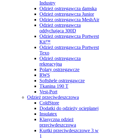
Industry
Odzież ostrzegawcza damska
Odzież ostrzegawcza Junior
Odziez ostrzegawcza MeshAir
Odzież ostrzegawcza
oddychająca 300D
Odzież ostrzegawcza Portwest
Kit™
Odzież ostrzegawcza Portwest
Texo
Odzież ostrzegawcza
rekreacyjna
Polary ostrzegawcze
RWS
Softshele ostrzegawcze
Tkanina 190 T
Vest-Port
Odzież przeciwdeszczowa
ColdStore
Dodatki do odzieży ocieplanej
Insulatex
Klasyczna odzież
przeciwdeszczowa
Kurtki przeciwdeszczowe 3 w
1