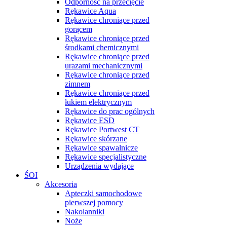
Odporność na przecięcie
Rękawice Aqua
Rękawice chroniące przed
gorącem
Rękawice chroniące przed
środkami chemicznymi
Rękawice chroniące przed
urazami mechanicznymi
Rękawice chroniące przed
zimnem
Rękawice chroniące przed
łukiem elektrycznym
Rękawice do prac ogólnych
Rękawice ESD
Rękawice Portwest CT
Rękawice skórzane
Rękawice spawalnicze
Rękawice specjalistyczne
Urządzenia wydające
ŚOI
Akcesoria
Apteczki samochodowe
pierwszej pomocy
Nakolanniki
Noże