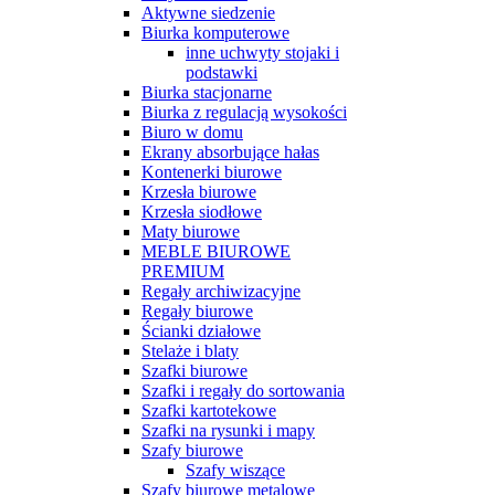
Aktywne siedzenie
Biurka komputerowe
inne uchwyty stojaki i
podstawki
Biurka stacjonarne
Biurka z regulacją wysokości
Biuro w domu
Ekrany absorbujące hałas
Kontenerki biurowe
Krzesła biurowe
Krzesła siodłowe
Maty biurowe
MEBLE BIUROWE
PREMIUM
Regały archiwizacyjne
Regały biurowe
Ścianki działowe
Stelaże i blaty
Szafki biurowe
Szafki i regały do sortowania
Szafki kartotekowe
Szafki na rysunki i mapy
Szafy biurowe
Szafy wiszące
Szafy biurowe metalowe