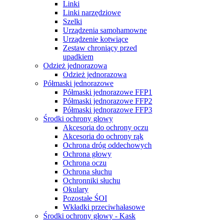
Linki
Linki narzędziowe
Szelki
Urządzenia samohamowne
Urządzenie kotwiące
Zestaw chroniący przed
upadkiem
Odzież jednorazowa
Odzież jednorazowa
Półmaski jednorazowe
Półmaski jednorazowe FFP1
Półmaski jednorazowe FFP2
Półmaski jednorazowe FFP3
Środki ochrony głowy
Akcesoria do ochrony oczu
Akcesoria do ochrony rąk
Ochrona dróg oddechowych
Ochrona głowy
Ochrona oczu
Ochrona słuchu
Ochronniki słuchu
Okulary
Pozostałe ŚOI
Wkładki przeciwhałasowe
Środki ochrony głowy - Kask