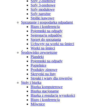
Sofy 2-osobowe
Sofy 3-osobowe
Sofy modułowe
Sofy narożne
Stoliki kawowe
Sprzątanie i gospodarka odpadami
Biuro i konferencja
Pojemniki na odpady
Segregacja odpadów
Sprzęt do sprzątania
Uchwyty na worki na śmieci
Worki na śmieci
Środowisko zewnętrzne
Plandeki
Pojemniki na odpady
Popielnice
Produkty zimowe
Skrzynki na listy
Stojaki i wiaty dla rowerów
Stoły i biurka
Biurka komputerowe
Biurka stacjonarne
Biurka z regulacją wysokości
Biuro i konferencja
Mównice