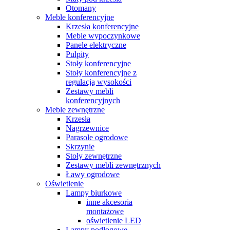
Otomany
Meble konferencyjne
Krzesła konferencyjne
Meble wypoczynkowe
Panele elektryczne
Pulpity
Stoły konferencyjne
Stoły konferencyjne z
regulacją wysokości
Zestawy mebli
konferencyjnych
Meble zewnętrzne
Krzesła
Nagrzewnice
Parasole ogrodowe
Skrzynie
Stoły zewnętrzne
Zestawy mebli zewnętrznych
Ławy ogrodowe
Oświetlenie
Lampy biurkowe
inne akcesoria
montażowe
oświetlenie LED
Lampy podłogowe