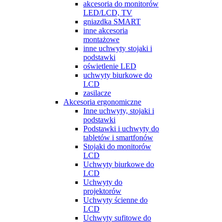
akcesoria do monitorów
LED/LCD, TV
gniazdka SMART
inne akcesoria
montażowe
inne uchwyty stojaki i
podstawki
oświetlenie LED
uchwyty biurkowe do
LCD
zasilacze
Akcesoria ergonomiczne
Inne uchwyty, stojaki i
podstawki
Podstawki i uchwyty do
tabletów i smartfonów
Stojaki do monitorów
LCD
Uchwyty biurkowe do
LCD
Uchwyty do
projektorów
Uchwyty ścienne do
LCD
Uchwyty sufitowe do