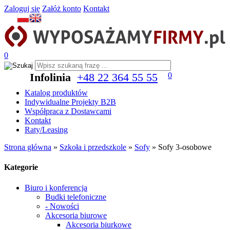
Zaloguj się
Załóż konto
Kontakt
0
Infolinia
+48 22 364 55 55
0
Katalog produktów
Indywidualne Projekty B2B
Współpraca z Dostawcami
Kontakt
Raty/Leasing
Strona główna
»
Szkoła i przedszkole
»
Sofy
»
Sofy 3-osobowe
Kategorie
Biuro i konferencja
Budki telefoniczne
- Nowości
Akcesoria biurowe
Akcesoria biurkowe