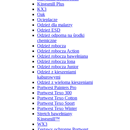
Kingsmill Plus
KX3
Oak
Ocieplacze
Odzież dla malarzy
Odzież ESD
Odzież odporna na środki
chemiczne
Odzież robocza
Odzież robocza Action
Odzież robocza bawełniana
Odzież robocza Iona
Odzież robocza Junior
Odzież z kieszeniami
kaburowymi
Odzież z wieloma kieszeniami
Portwest Painters Pro
Portwest Texo 300
Portwest Texo Cotton
Portwest Texo Sport
Portwest Texo Winter
Stretch bawełniany
Kingsmill™
WX3
Zestawy ochronne Portwest