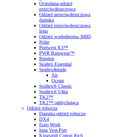
Ocieplana odzież
przeciwdeszczowa
Odzież przeciwdeszczowa
damska
Odzież przeciwdeszczowa
Iona
Odzież wododporna 300D
Polar
Portwest X3™
PWR Rainwear™
Ripstop
Sealtex Essential
Sealtex&trade
Air
Ocean
Sealtex® Classic
Sealtex® Ultra
TK2™
TK2™ oddychająca
Odzież robocza
Damska odzież robocza
DX4
Euro Work
Iona Vest-Port
Kingsmill Cotton Rich