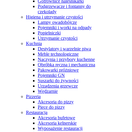
Gofrownice naleśnikarki
Podgrzewacze i fontanny do
czekolady
Higiena i utrzymanie czystości
Lampy owadobójcze
Pojemniki i worki na odpady
Popielniczki
Utrzymanie czystości
Kuchnia
Destylatory i warzelnie piwa
Meble technologiczne
Naczynia i przybory kuchenne
Obróbka ręczna i mechaniczna
Pakowarki próżniowe
Pojemniki GN
Suszarki do żywności
Urządzenia grzewcze
Wędzarnie
Pizzeria
Akcesoria do pizzy
Piece do pizzy
Restauracja
Akcesoria bufetowe
Akcesoria kelnerskie
Wyposażenie restauracji