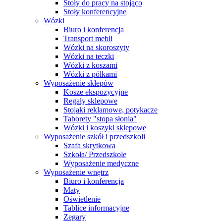
Stoły do pracy na stojąco
Stoły konferencyjne
Wózki
Biuro i konferencja
Transport mebli
Wózki na skoroszyty
Wózki na teczki
Wózki z koszami
Wózki z półkami
Wyposażenie sklepów
Kosze ekspozycyjne
Regały sklepowe
Stojaki reklamowe, potykacze
Taborety "stopa słonia"
Wózki i koszyki sklepowe
Wyposażenie szkół i przedszkoli
Szafa skrytkowa
Szkoła/ Przedszkole
Wyposażenie medyczne
Wyposażenie wnętrz
Biuro i konferencja
Maty
Oświetlenie
Tablice informacyjne
Zegary