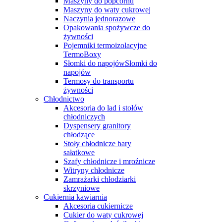
Maszyny do popcornu
Maszyny do waty cukrowej
Naczynia jednorazowe
Opakowania spożywcze do
żywności
Pojemniki termoizolacyjne
TermoBoxy
Słomki do napojówSłomki do
napojów
Termosy do transportu
żywności
Chłodnictwo
Akcesoria do lad i stołów
chłodniczych
Dyspensery granitory
chłodzące
Stoły chłodnicze bary
sałatkowe
Szafy chłodnicze i mroźnicze
Witryny chłodnicze
Zamrażarki chłodziarki
skrzyniowe
Cukiernia kawiarnia
Akcesoria cukiernicze
Cukier do waty cukrowej