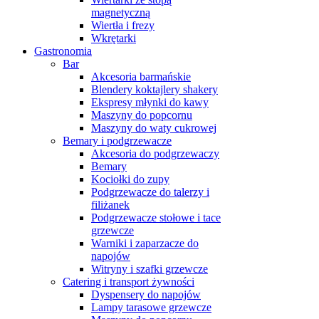
magnetyczną
Wiertła i frezy
Wkrętarki
Gastronomia
Bar
Akcesoria barmańskie
Blendery koktajlery shakery
Ekspresy młynki do kawy
Maszyny do popcornu
Maszyny do waty cukrowej
Bemary i podgrzewacze
Akcesoria do podgrzewaczy
Bemary
Kociołki do zupy
Podgrzewacze do talerzy i
filiżanek
Podgrzewacze stołowe i tace
grzewcze
Warniki i zaparzacze do
napojów
Witryny i szafki grzewcze
Catering i transport żywności
Dyspensery do napojów
Lampy tarasowe grzewcze