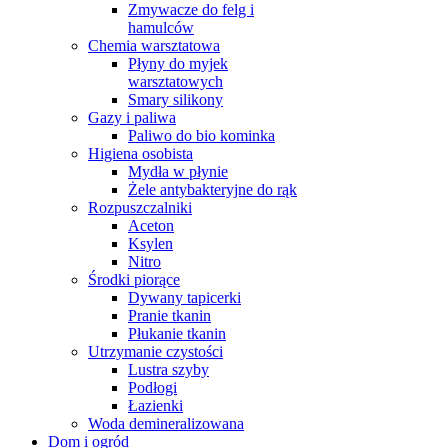
Zmywacze do felg i
hamulców
Chemia warsztatowa
Płyny do myjek
warsztatowych
Smary silikony
Gazy i paliwa
Paliwo do bio kominka
Higiena osobista
Mydła w płynie
Żele antybakteryjne do rąk
Rozpuszczalniki
Aceton
Ksylen
Nitro
Środki piorące
Dywany tapicerki
Pranie tkanin
Płukanie tkanin
Utrzymanie czystości
Lustra szyby
Podłogi
Łazienki
Woda demineralizowana
Dom i ogród