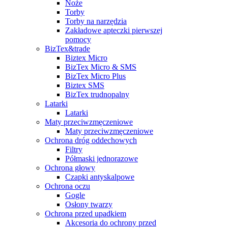
Noże
Torby
Torby na narzędzia
Zakładowe apteczki pierwszej
pomocy
BizTex&trade
Biztex Micro
BizTex Micro & SMS
BizTex Micro Plus
Biztex SMS
BizTex trudnopalny
Latarki
Latarki
Maty przeciwzmęczeniowe
Maty przeciwzmęczeniowe
Ochrona dróg oddechowych
Filtry
Półmaski jednorazowe
Ochrona głowy
Czapki antyskalpowe
Ochrona oczu
Gogle
Osłony twarzy
Ochrona przed upadkiem
Akcesoria do ochrony przed