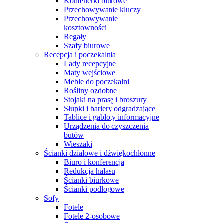
Kontenerki biurowe
Przechowywanie kluczy
Przechowywanie
kosztowności
Regały
Szafy biurowe
Recepcja i poczekalnia
Lady recepcyjne
Maty wejściowe
Meble do poczekalni
Rośliny ozdobne
Stojaki na prasę i broszury
Słupki i bariery odgradzające
Tablice i gabloty informacyjne
Urządzenia do czyszczenia
butów
Wieszaki
Ścianki działowe i dźwiękochłonne
Biuro i konferencja
Redukcja hałasu
Ścianki biurkowe
Ścianki podłogowe
Sofy
Fotele
Fotele 2-osobowe