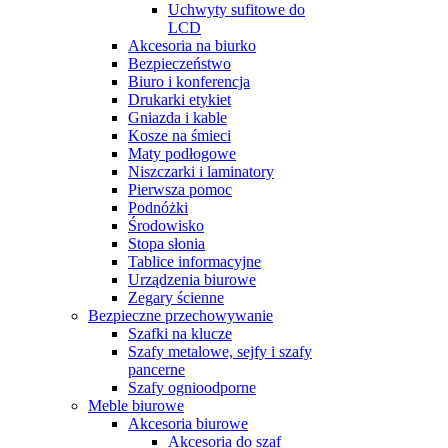
Uchwyty sufitowe do
LCD
Akcesoria na biurko
Bezpieczeństwo
Biuro i konferencja
Drukarki etykiet
Gniazda i kable
Kosze na śmieci
Maty podłogowe
Niszczarki i laminatory
Pierwsza pomoc
Podnóżki
Środowisko
Stopa słonia
Tablice informacyjne
Urządzenia biurowe
Zegary ścienne
Bezpieczne przechowywanie
Szafki na klucze
Szafy metalowe, sejfy i szafy
pancerne
Szafy ognioodporne
Meble biurowe
Akcesoria biurowe
Akcesoria do szaf