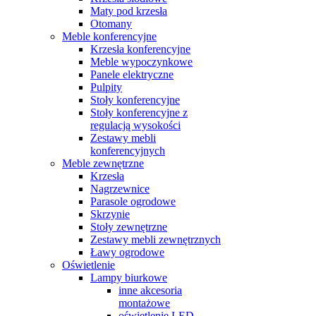
Maty pod krzesła
Otomany
Meble konferencyjne
Krzesła konferencyjne
Meble wypoczynkowe
Panele elektryczne
Pulpity
Stoły konferencyjne
Stoły konferencyjne z
regulacją wysokości
Zestawy mebli
konferencyjnych
Meble zewnętrzne
Krzesła
Nagrzewnice
Parasole ogrodowe
Skrzynie
Stoły zewnętrzne
Zestawy mebli zewnętrznych
Ławy ogrodowe
Oświetlenie
Lampy biurkowe
inne akcesoria
montażowe
oświetlenie LED