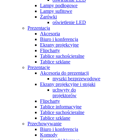
Lampy podłogowe
Lampy sufitowe
Żarówki
oświetlenie LED
Prezentacja
Akcesoria
Biuro i konferencja
Ekrany projekcyjne
Flipcharty
Tablice suchościeralne
Tablice szklane
Prezentacje
Akcesoria do prezentacji
myszki bezprzewodowe
Ekrany projekcyjne i stojaki
uchwyty do
projektorów
Flipcharty
Tablice informacyjne
Tablice suchościeralne
Tablice szklane
Przechowywanie
Biuro i konferencja
Komody