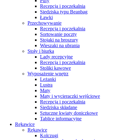
Pufy
Recepcja i poczekalnia
Siedziska typu Beanbag
Ławki
Przechowywanie
Recepcja i poczekalnia
Sortowanie poczty
Stojaki na broszury
Wieszaki na ubrania
Stoły i biurka
Lady recepcyjne
Recepcja i poczekalnia
Stoliki kawowe
Wyposażenie wnętrz
Leżanki
Lustra
Maty
Maty i wycieraczki wejściowe
Recepcja i poczekalnia
Siedziska składane
Sztuczne kwiaty doniczkowe
Tablice informacyjne
Rękawice
Rękawice
Kolczugi