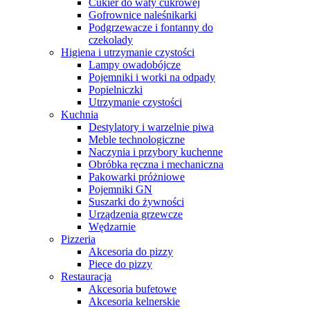
Cukier do waty cukrowej
Gofrownice naleśnikarki
Podgrzewacze i fontanny do
czekolady
Higiena i utrzymanie czystości
Lampy owadobójcze
Pojemniki i worki na odpady
Popielniczki
Utrzymanie czystości
Kuchnia
Destylatory i warzelnie piwa
Meble technologiczne
Naczynia i przybory kuchenne
Obróbka ręczna i mechaniczna
Pakowarki próżniowe
Pojemniki GN
Suszarki do żywności
Urządzenia grzewcze
Wędzarnie
Pizzeria
Akcesoria do pizzy
Piece do pizzy
Restauracja
Akcesoria bufetowe
Akcesoria kelnerskie