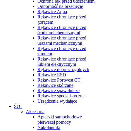
Ochrona rąk przed uderzeniem
Odporność na przecięcie
Rękawice Aqua
Rękawice chroniące przed
gorącem
Rękawice chroniące przed
środkami chemicznymi
Rękawice chroniące przed
urazami mechanicznymi
Rękawice chroniące przed
zimnem
Rękawice chroniące przed
łukiem elektrycznym
Rękawice do prac ogólnych
Rękawice ESD
Rękawice Portwest CT
Rękawice skórzane
Rękawice spawalnicze
Rękawice specjalistyczne
Urządzenia wydające
ŚOI
Akcesoria
Apteczki samochodowe
pierwszej pomocy
Nakolanniki