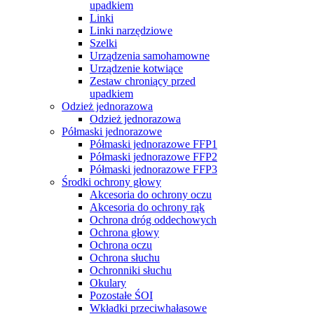
upadkiem
Linki
Linki narzędziowe
Szelki
Urządzenia samohamowne
Urządzenie kotwiące
Zestaw chroniący przed
upadkiem
Odzież jednorazowa
Odzież jednorazowa
Półmaski jednorazowe
Półmaski jednorazowe FFP1
Półmaski jednorazowe FFP2
Półmaski jednorazowe FFP3
Środki ochrony głowy
Akcesoria do ochrony oczu
Akcesoria do ochrony rąk
Ochrona dróg oddechowych
Ochrona głowy
Ochrona oczu
Ochrona słuchu
Ochronniki słuchu
Okulary
Pozostałe ŚOI
Wkładki przeciwhałasowe