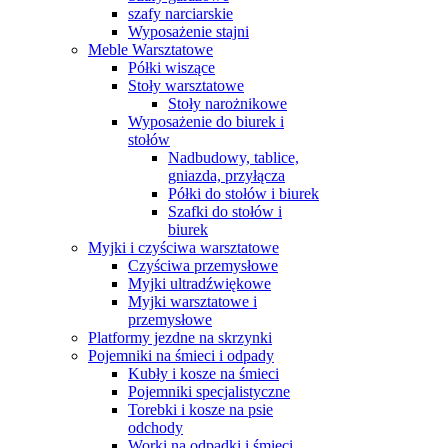
szafy narciarskie
Wyposażenie stajni
Meble Warsztatowe
Półki wiszące
Stoły warsztatowe
Stoły narożnikowe
Wyposażenie do biurek i
stołów
Nadbudowy, tablice,
gniazda, przyłącza
Półki do stołów i biurek
Szafki do stołów i
biurek
Myjki i czyściwa warsztatowe
Czyściwa przemysłowe
Myjki ultradźwiękowe
Myjki warsztatowe i
przemysłowe
Platformy jezdne na skrzynki
Pojemniki na śmieci i odpady
Kubły i kosze na śmieci
Pojemniki specjalistyczne
Torebki i kosze na psie
odchody
Worki na odpadki i śmieci