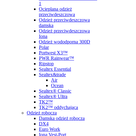
1
Ocieplana odzież
przeciwdeszczowa
Odzież przeciwdeszczowa
damska
Odzież przeciwdeszczowa
Iona
Odzież wododporna 300D
Polar
Portwest X3™
PWR Rainwear™
Ripstop
Sealtex Essential
Sealtex&trade
Air
Ocean
Sealtex® Classic
Sealtex® Ultra
TK2™
TK2™ oddychająca
Odzież robocza
Damska odzież robocza
DX4
Euro Work
Iona Vest-Port