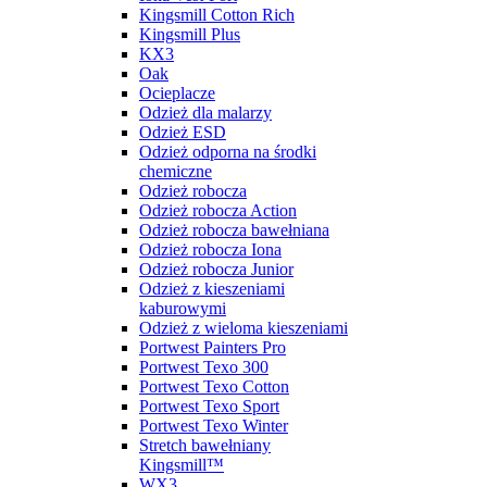
Kingsmill Cotton Rich
Kingsmill Plus
KX3
Oak
Ocieplacze
Odzież dla malarzy
Odzież ESD
Odzież odporna na środki
chemiczne
Odzież robocza
Odzież robocza Action
Odzież robocza bawełniana
Odzież robocza Iona
Odzież robocza Junior
Odzież z kieszeniami
kaburowymi
Odzież z wieloma kieszeniami
Portwest Painters Pro
Portwest Texo 300
Portwest Texo Cotton
Portwest Texo Sport
Portwest Texo Winter
Stretch bawełniany
Kingsmill™
WX3