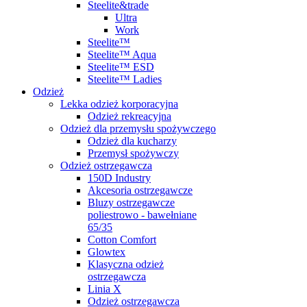
Steelite&trade
Ultra
Work
Steelite™
Steelite™ Aqua
Steelite™ ESD
Steelite™ Ladies
Odzież
Lekka odzież korporacyjna
Odzież rekreacyjna
Odzież dla przemysłu spożywczego
Odzież dla kucharzy
Przemysł spożywczy
Odzież ostrzegawcza
150D Industry
Akcesoria ostrzegawcze
Bluzy ostrzegawcze
poliestrowo - bawełniane
65/35
Cotton Comfort
Glowtex
Klasyczna odzież
ostrzegawcza
Linia X
Odzież ostrzegawcza