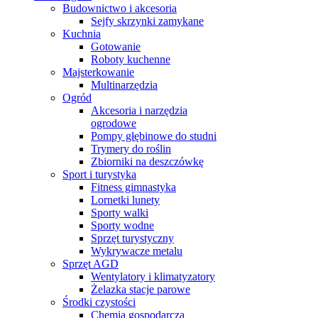
Budownictwo i akcesoria
Sejfy skrzynki zamykane
Kuchnia
Gotowanie
Roboty kuchenne
Majsterkowanie
Multinarzędzia
Ogród
Akcesoria i narzędzia
ogrodowe
Pompy głębinowe do studni
Trymery do roślin
Zbiorniki na deszczówkę
Sport i turystyka
Fitness gimnastyka
Lornetki lunety
Sporty walki
Sporty wodne
Sprzęt turystyczny
Wykrywacze metalu
Sprzęt AGD
Wentylatory i klimatyzatory
Żelazka stacje parowe
Środki czystości
Chemia gospodarcza