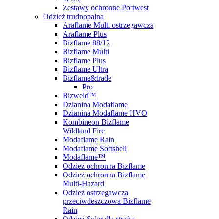
Zestawy ochronne Portwest
Odzież trudnopalna
Araflame Multi ostrzegawcza
Araflame Plus
Bizflame 88/12
Bizflame Multi
Bizflame Plus
Bizflame Ultra
Bizflame&trade
Pro
Bizweld™
Dzianina Modaflame
Dzianina Modaflame HVO
Kombineon Bizflame
Wildland Fire
Modaflame Rain
Modaflame Softshell
Modaflame™
Odzież ochronna Bizflame
Odzież ochronna Bizflame
Multi-Hazard
Odzież ostrzegawcza
przeciwdeszczowa Bizflame
Rain
Odzież Solar dla straży