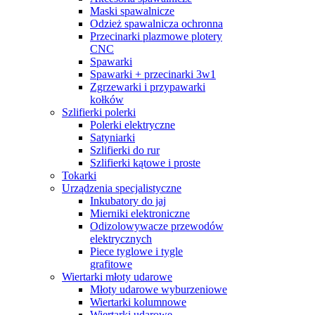
Maski spawalnicze
Odzież spawalnicza ochronna
Przecinarki plazmowe plotery
CNC
Spawarki
Spawarki + przecinarki 3w1
Zgrzewarki i przypawarki
kołków
Szlifierki polerki
Polerki elektryczne
Satyniarki
Szlifierki do rur
Szlifierki kątowe i proste
Tokarki
Urządzenia specjalistyczne
Inkubatory do jaj
Mierniki elektroniczne
Odizolowywacze przewodów
elektrycznych
Piece tyglowe i tygle
grafitowe
Wiertarki młoty udarowe
Młoty udarowe wyburzeniowe
Wiertarki kolumnowe
Wiertarki udarowe