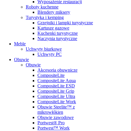
Wyposażenie restauracji
Roboty kuchenne
Blendery miksery
Turystyka i kemping
Grzejniki i lampki turystyczne
Kartusze gazowe
Kuchenki turystyczne
Naczynia turystyczne
Meble
Uchwyty biurkowe
Uchwyty PC
Obuwie
Obuwie
Akcesoria obuwnicze
CompositeLite
CompositeLite Aqua
CompositeLite ESD
CompositeLite Grip
CompositeLite Ultra
CompositeLite Work
Obuwie Steelite™ z
mikrowłókien
Obuwie zawodowe
Portwest® Pro
Portwest™ Work