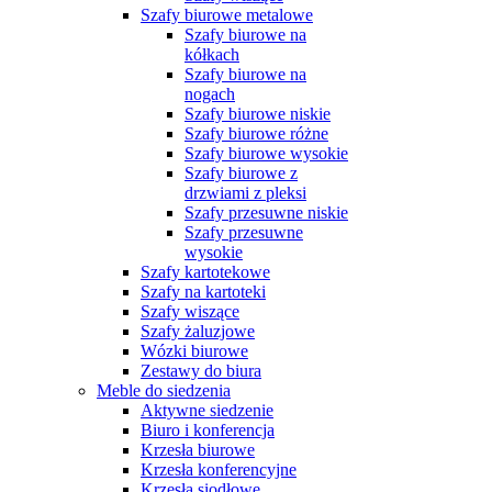
Szafy biurowe metalowe
Szafy biurowe na
kółkach
Szafy biurowe na
nogach
Szafy biurowe niskie
Szafy biurowe różne
Szafy biurowe wysokie
Szafy biurowe z
drzwiami z pleksi
Szafy przesuwne niskie
Szafy przesuwne
wysokie
Szafy kartotekowe
Szafy na kartoteki
Szafy wiszące
Szafy żaluzjowe
Wózki biurowe
Zestawy do biura
Meble do siedzenia
Aktywne siedzenie
Biuro i konferencja
Krzesła biurowe
Krzesła konferencyjne
Krzesła siodłowe