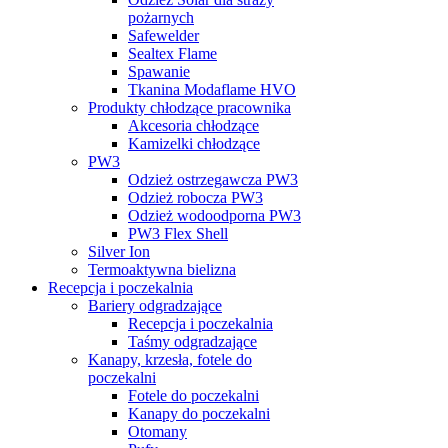
pożarnych
Safewelder
Sealtex Flame
Spawanie
Tkanina Modaflame HVO
Produkty chłodzące pracownika
Akcesoria chłodzące
Kamizelki chłodzące
PW3
Odzież ostrzegawcza PW3
Odzież robocza PW3
Odzież wodoodporna PW3
PW3 Flex Shell
Silver Ion
Termoaktywna bielizna
Recepcja i poczekalnia
Bariery odgradzające
Recepcja i poczekalnia
Taśmy odgradzające
Kanapy, krzesła, fotele do
poczekalni
Fotele do poczekalni
Kanapy do poczekalni
Otomany