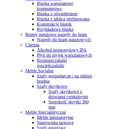
Biurka warsztatowe
komputerowe
Biurka z oświetleniem
Biurka z tablicą perforowaną
Konstrukcje biurek
Przykładowe biurka
Bramy garażowe napędy do bram
Napędy do bram garażowych
Chemia
Alkohol izopropylowy IPA
Płyn do myjek warsztatowych
Rozpuszczalniki
rozcieńczalniki
Meble Socjalne
Szafy gospodarcze i na odzież
brudną
Szafy skrytkowe
Szafy skrytkowe z
drzwiami centralnymi
Szerokość skrytki 300
mm
Meble Specjalistyczne
Meble laboratoryjne
Stanowiska targowe
Szafy garażowe