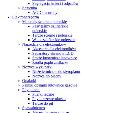
Segregacja śmieci i odpadów
Łazienka
AGD dla urody
Elektronarzędzia
Materiały ścierne i polerskie
Pasy taśmy szlifierskie
polerskie
Tarcze ścierne i polerskie
Walce szlifierskie polerskie
Narzędzia dla elektroników
Akcesoria dla elektroników
Separatory ekranów LCD
Stacje lutownicze lutownice
Źródła prądu zasilacze
Nożyce wyżynarki
Noże termiczne do styropianu
Nożyce do blachy
Opalarki
Palniki opalarki lutownice gazowe
Piły pilarki
Pilarki ręczne
Piły tarczowe ukośne
Tarcze do pił
Spawalnictwo
Akcesoria spawalnicze