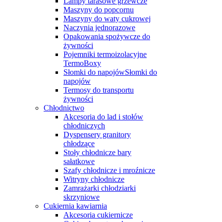
Lampy tarasowe grzewcze
Maszyny do popcornu
Maszyny do waty cukrowej
Naczynia jednorazowe
Opakowania spożywcze do
żywności
Pojemniki termoizolacyjne
TermoBoxy
Słomki do napojówSłomki do
napojów
Termosy do transportu
żywności
Chłodnictwo
Akcesoria do lad i stołów
chłodniczych
Dyspensery granitory
chłodzące
Stoły chłodnicze bary
sałatkowe
Szafy chłodnicze i mroźnicze
Witryny chłodnicze
Zamrażarki chłodziarki
skrzyniowe
Cukiernia kawiarnia
Akcesoria cukiernicze