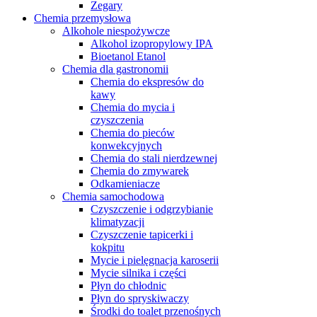
Zegary
Chemia przemysłowa
Alkohole niespożywcze
Alkohol izopropylowy IPA
Bioetanol Etanol
Chemia dla gastronomii
Chemia do ekspresów do
kawy
Chemia do mycia i
czyszczenia
Chemia do pieców
konwekcyjnych
Chemia do stali nierdzewnej
Chemia do zmywarek
Odkamieniacze
Chemia samochodowa
Czyszczenie i odgrzybianie
klimatyzacji
Czyszczenie tapicerki i
kokpitu
Mycie i pielęgnacja karoserii
Mycie silnika i części
Płyn do chłodnic
Płyn do spryskiwaczy
Środki do toalet przenośnych