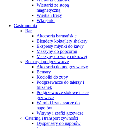
Wiertarki ze stopą
magnetyczną
Wiertła i frezy
Wkrętarki
Gastronomia
Bar
Akcesoria barmańskie
Blendery koktajlery shakery
Ekspresy młynki do kawy
Maszyny do popcornu
Maszyny do waty cukrowej
Bemary i podgrzewacze
Akcesoria do podgrzewaczy
Bemary
Kociołki do zupy
Podgrzewacze do talerzy i
filiżanek
Podgrzewacze stołowe i tace
grzewcze
Warniki i zaparzacze do
napojów
Witryny i szafki grzewcze
Catering i transport żywności
Dyspensery do napojów