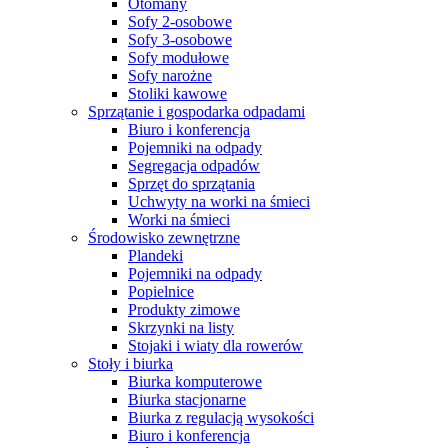
Otomany
Sofy 2-osobowe
Sofy 3-osobowe
Sofy modułowe
Sofy narożne
Stoliki kawowe
Sprzątanie i gospodarka odpadami
Biuro i konferencja
Pojemniki na odpady
Segregacja odpadów
Sprzęt do sprzątania
Uchwyty na worki na śmieci
Worki na śmieci
Środowisko zewnętrzne
Plandeki
Pojemniki na odpady
Popielnice
Produkty zimowe
Skrzynki na listy
Stojaki i wiaty dla rowerów
Stoły i biurka
Biurka komputerowe
Biurka stacjonarne
Biurka z regulacją wysokości
Biuro i konferencja