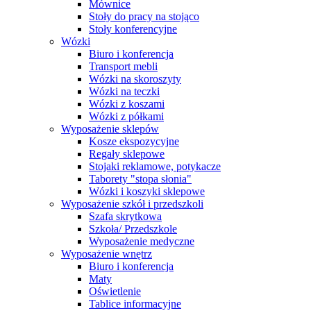
Mównice
Stoły do pracy na stojąco
Stoły konferencyjne
Wózki
Biuro i konferencja
Transport mebli
Wózki na skoroszyty
Wózki na teczki
Wózki z koszami
Wózki z półkami
Wyposażenie sklepów
Kosze ekspozycyjne
Regały sklepowe
Stojaki reklamowe, potykacze
Taborety "stopa słonia"
Wózki i koszyki sklepowe
Wyposażenie szkół i przedszkoli
Szafa skrytkowa
Szkoła/ Przedszkole
Wyposażenie medyczne
Wyposażenie wnętrz
Biuro i konferencja
Maty
Oświetlenie
Tablice informacyjne