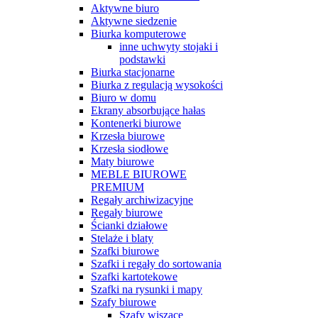
Aktywne biuro
Aktywne siedzenie
Biurka komputerowe
inne uchwyty stojaki i
podstawki
Biurka stacjonarne
Biurka z regulacją wysokości
Biuro w domu
Ekrany absorbujące hałas
Kontenerki biurowe
Krzesła biurowe
Krzesła siodłowe
Maty biurowe
MEBLE BIUROWE
PREMIUM
Regały archiwizacyjne
Regały biurowe
Ścianki działowe
Stelaże i blaty
Szafki biurowe
Szafki i regały do sortowania
Szafki kartotekowe
Szafki na rysunki i mapy
Szafy biurowe
Szafy wiszące