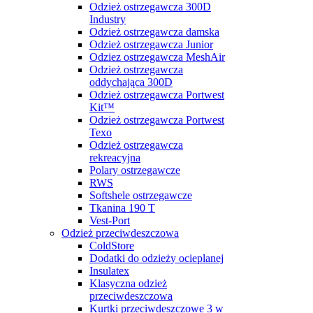
Odzież ostrzegawcza 300D
Industry
Odzież ostrzegawcza damska
Odzież ostrzegawcza Junior
Odziez ostrzegawcza MeshAir
Odzież ostrzegawcza
oddychająca 300D
Odzież ostrzegawcza Portwest
Kit™
Odzież ostrzegawcza Portwest
Texo
Odzież ostrzegawcza
rekreacyjna
Polary ostrzegawcze
RWS
Softshele ostrzegawcze
Tkanina 190 T
Vest-Port
Odzież przeciwdeszczowa
ColdStore
Dodatki do odzieży ocieplanej
Insulatex
Klasyczna odzież
przeciwdeszczowa
Kurtki przeciwdeszczowe 3 w