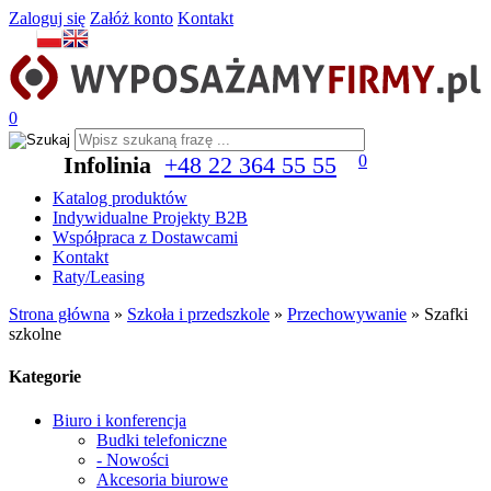
Zaloguj się
Załóż konto
Kontakt
0
Infolinia
+48 22 364 55 55
0
Katalog produktów
Indywidualne Projekty B2B
Współpraca z Dostawcami
Kontakt
Raty/Leasing
Strona główna
»
Szkoła i przedszkole
»
Przechowywanie
»
Szafki
szkolne
Kategorie
Biuro i konferencja
Budki telefoniczne
- Nowości
Akcesoria biurowe