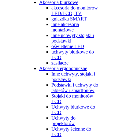
Akcesoria biurkowe
akcesoria do monitorów
LED/LCD, TV
gniazdka SMART
inne akcesoria
montażowe
inne uchwyty stojaki i
podstawki
oświetlenie LED
uchwyty biurkowe do
LCD
zasilacze
Akcesoria ergonomiczne
Inne uchwyty, stojaki i
podstawki
Podstawki i uchwyty do
tabletów i smartfonów
Stojaki do monitorów
LCD
Uchwyty biurkowe do
LCD
Uchwyty do
projektorów
Uchwyty ścienne do
LCD