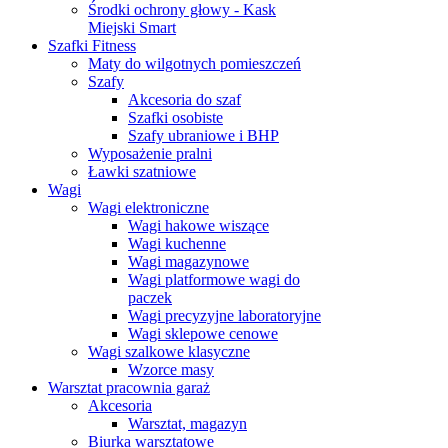
Środki ochrony głowy - Kask
Miejski Smart
Szafki Fitness
Maty do wilgotnych pomieszczeń
Szafy
Akcesoria do szaf
Szafki osobiste
Szafy ubraniowe i BHP
Wyposażenie pralni
Ławki szatniowe
Wagi
Wagi elektroniczne
Wagi hakowe wiszące
Wagi kuchenne
Wagi magazynowe
Wagi platformowe wagi do
paczek
Wagi precyzyjne laboratoryjne
Wagi sklepowe cenowe
Wagi szalkowe klasyczne
Wzorce masy
Warsztat pracownia garaż
Akcesoria
Warsztat, magazyn
Biurka warsztatowe