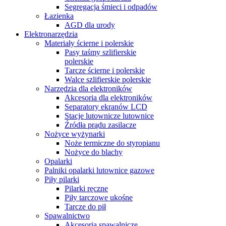
Segregacja śmieci i odpadów
Łazienka
AGD dla urody
Elektronarzędzia
Materiały ścierne i polerskie
Pasy taśmy szlifierskie
polerskie
Tarcze ścierne i polerskie
Walce szlifierskie polerskie
Narzędzia dla elektroników
Akcesoria dla elektroników
Separatory ekranów LCD
Stacje lutownicze lutownice
Źródła prądu zasilacze
Nożyce wyżynarki
Noże termiczne do styropianu
Nożyce do blachy
Opalarki
Palniki opalarki lutownice gazowe
Piły pilarki
Pilarki ręczne
Piły tarczowe ukośne
Tarcze do pił
Spawalnictwo
Akcesoria spawalnicze