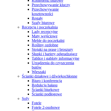
Kontenerki biurowe
Przechowywanie kluczy
Przechowywanie
kosztowności
Regały
Szafy biurowe
Recepcja i poczekalnia
Lady recepcyjne
Maty wejściowe
Meble do poczekalni
Rośliny ozdobne
Stojaki na prasę i broszury
Słupki i bariery odgradzające
Tablice i gabloty informacyjne
Urządzenia do czyszczenia
butów
Wieszaki
Ścianki działowe i dźwiękochłonne
Biuro i konferencja
Redukcja hałasu
Ścianki biurkowe
Ścianki podłogowe
Sofy
Fotele
Fotele 2-osobowe