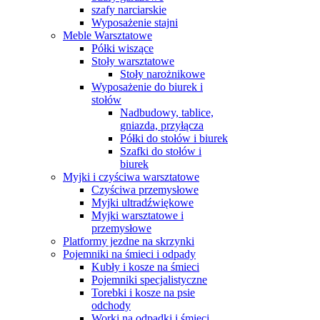
szafy narciarskie
Wyposażenie stajni
Meble Warsztatowe
Półki wiszące
Stoły warsztatowe
Stoły narożnikowe
Wyposażenie do biurek i
stołów
Nadbudowy, tablice,
gniazda, przyłącza
Półki do stołów i biurek
Szafki do stołów i
biurek
Myjki i czyściwa warsztatowe
Czyściwa przemysłowe
Myjki ultradźwiękowe
Myjki warsztatowe i
przemysłowe
Platformy jezdne na skrzynki
Pojemniki na śmieci i odpady
Kubły i kosze na śmieci
Pojemniki specjalistyczne
Torebki i kosze na psie
odchody
Worki na odpadki i śmieci