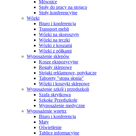
Mównice
Stoły do pracy na stojąco
Stoły konferencyjne
Wózki
Biuro i konferencja
Transport mebli
Wózki na skoroszyty
Wózki na teczki
Wózki z koszami
Wózki z półkami
Wyposażenie sklepów
Kosze ekspozycyjne
Regały sklepowe
Stojaki reklamowe, potykacze
Taborety "stopa słonia"
Wózki i koszyki sklepowe
Wyposażenie szkół i przedszkoli
Szafa skrytkowa
Szkoła/ Przedszkole
Wyposażenie medyczne
Wyposażenie wnętrz
Biuro i konferencja
Maty
Oświetlenie
Tablice informacyjne