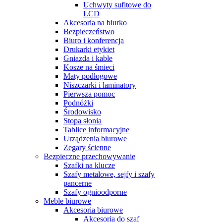
Uchwyty sufitowe do
LCD
Akcesoria na biurko
Bezpieczeństwo
Biuro i konferencja
Drukarki etykiet
Gniazda i kable
Kosze na śmieci
Maty podłogowe
Niszczarki i laminatory
Pierwsza pomoc
Podnóżki
Środowisko
Stopa słonia
Tablice informacyjne
Urządzenia biurowe
Zegary ścienne
Bezpieczne przechowywanie
Szafki na klucze
Szafy metalowe, sejfy i szafy
pancerne
Szafy ognioodporne
Meble biurowe
Akcesoria biurowe
Akcesoria do szaf