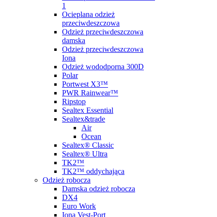
1
Ocieplana odzież
przeciwdeszczowa
Odzież przeciwdeszczowa
damska
Odzież przeciwdeszczowa
Iona
Odzież wododporna 300D
Polar
Portwest X3™
PWR Rainwear™
Ripstop
Sealtex Essential
Sealtex&trade
Air
Ocean
Sealtex® Classic
Sealtex® Ultra
TK2™
TK2™ oddychająca
Odzież robocza
Damska odzież robocza
DX4
Euro Work
Iona Vest-Port