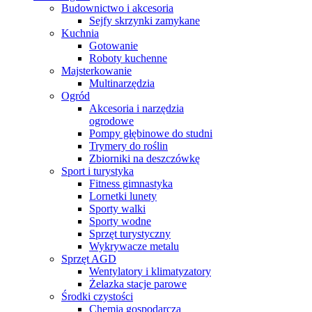
Budownictwo i akcesoria
Sejfy skrzynki zamykane
Kuchnia
Gotowanie
Roboty kuchenne
Majsterkowanie
Multinarzędzia
Ogród
Akcesoria i narzędzia
ogrodowe
Pompy głębinowe do studni
Trymery do roślin
Zbiorniki na deszczówkę
Sport i turystyka
Fitness gimnastyka
Lornetki lunety
Sporty walki
Sporty wodne
Sprzęt turystyczny
Wykrywacze metalu
Sprzęt AGD
Wentylatory i klimatyzatory
Żelazka stacje parowe
Środki czystości
Chemia gospodarcza