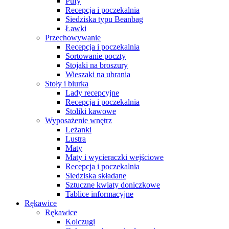
Pufy
Recepcja i poczekalnia
Siedziska typu Beanbag
Ławki
Przechowywanie
Recepcja i poczekalnia
Sortowanie poczty
Stojaki na broszury
Wieszaki na ubrania
Stoły i biurka
Lady recepcyjne
Recepcja i poczekalnia
Stoliki kawowe
Wyposażenie wnętrz
Leżanki
Lustra
Maty
Maty i wycieraczki wejściowe
Recepcja i poczekalnia
Siedziska składane
Sztuczne kwiaty doniczkowe
Tablice informacyjne
Rękawice
Rękawice
Kolczugi