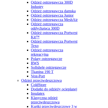
Odzież ostrzegawcza 300D
Industry
Odzież ostrzegawcza damska
Odzież ostrzegawcza Junior
Odziez ostrzegawcza MeshAir
Odzież ostrzegawcza
oddychająca 300D
Odzież ostrzegawcza Portwest
Kit™
Odzież ostrzegawcza Portwest
Texo
Odzież ostrzegawcza
rekreacyjna
Polary ostrzegawcze
RWS
Softshele ostrzegawcze
Tkanina 190 T
Vest-Port
Odzież przeciwdeszczowa
ColdStore
Dodatki do odzieży ocieplanej
Insulatex
Klasyczna odzież
przeciwdeszczowa
Kurtki przeciwdeszczowe 3 w