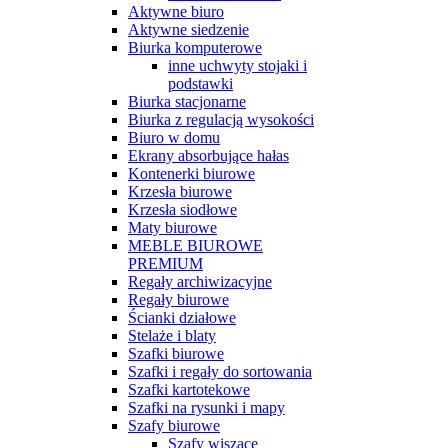
Aktywne biuro
Aktywne siedzenie
Biurka komputerowe
inne uchwyty stojaki i
podstawki
Biurka stacjonarne
Biurka z regulacją wysokości
Biuro w domu
Ekrany absorbujące hałas
Kontenerki biurowe
Krzesła biurowe
Krzesła siodłowe
Maty biurowe
MEBLE BIUROWE
PREMIUM
Regały archiwizacyjne
Regały biurowe
Ścianki działowe
Stelaże i blaty
Szafki biurowe
Szafki i regały do sortowania
Szafki kartotekowe
Szafki na rysunki i mapy
Szafy biurowe
Szafy wiszące