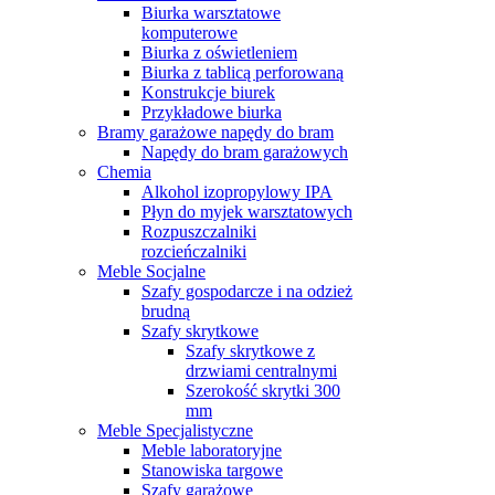
Biurka warsztatowe
komputerowe
Biurka z oświetleniem
Biurka z tablicą perforowaną
Konstrukcje biurek
Przykładowe biurka
Bramy garażowe napędy do bram
Napędy do bram garażowych
Chemia
Alkohol izopropylowy IPA
Płyn do myjek warsztatowych
Rozpuszczalniki
rozcieńczalniki
Meble Socjalne
Szafy gospodarcze i na odzież
brudną
Szafy skrytkowe
Szafy skrytkowe z
drzwiami centralnymi
Szerokość skrytki 300
mm
Meble Specjalistyczne
Meble laboratoryjne
Stanowiska targowe
Szafy garażowe