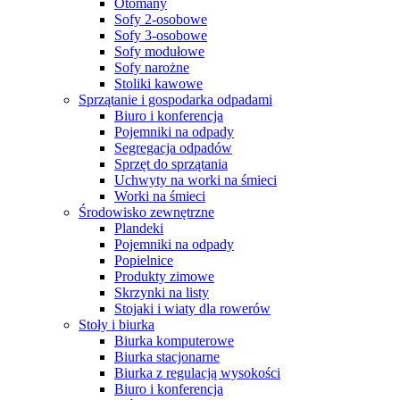
Otomany
Sofy 2-osobowe
Sofy 3-osobowe
Sofy modułowe
Sofy narożne
Stoliki kawowe
Sprzątanie i gospodarka odpadami
Biuro i konferencja
Pojemniki na odpady
Segregacja odpadów
Sprzęt do sprzątania
Uchwyty na worki na śmieci
Worki na śmieci
Środowisko zewnętrzne
Plandeki
Pojemniki na odpady
Popielnice
Produkty zimowe
Skrzynki na listy
Stojaki i wiaty dla rowerów
Stoły i biurka
Biurka komputerowe
Biurka stacjonarne
Biurka z regulacją wysokości
Biuro i konferencja