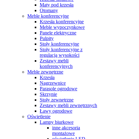
Maty pod krzesła
Otomany
Meble konferencyjne
Krzesła konferencyjne
Meble wypoczynkowe
Panele elektryczne
Pulpity
Stoły konferencyjne
Stoły konferencyjne z
regulacją wysokości
Zestawy mebli
konferencyjnych
Meble zewnętrzne
Krzesła
Nagrzewnice
Parasole ogrodowe
Skrzynie
Stoły zewnętrzne
Zestawy mebli zewnętrznych
Ławy ogrodowe
Oświetlenie
Lampy biurkowe
inne akcesoria
montażowe
oświetlenie LED