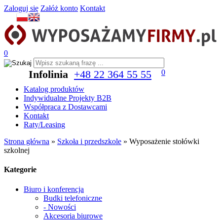
Zaloguj się
Załóż konto
Kontakt
0
Infolinia
+48 22 364 55 55
0
Katalog produktów
Indywidualne Projekty B2B
Współpraca z Dostawcami
Kontakt
Raty/Leasing
Strona główna
»
Szkoła i przedszkole
»
Wyposażenie stołówki
szkolnej
Kategorie
Biuro i konferencja
Budki telefoniczne
- Nowości
Akcesoria biurowe