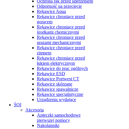
Ochrona rąk przed uderzeniem
Odporność na przecięcie
Rękawice Aqua
Rękawice chroniące przed
gorącem
Rękawice chroniące przed
środkami chemicznymi
Rękawice chroniące przed
urazami mechanicznymi
Rękawice chroniące przed
zimnem
Rękawice chroniące przed
łukiem elektrycznym
Rękawice do prac ogólnych
Rękawice ESD
Rękawice Portwest CT
Rękawice skórzane
Rękawice spawalnicze
Rękawice specjalistyczne
Urządzenia wydające
ŚOI
Akcesoria
Apteczki samochodowe
pierwszej pomocy
Nakolanniki