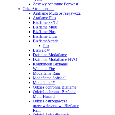
Zestawy ochronne Portwest
Odzież trudnopalna
Araflame Multi ostrzegawcza
Araflame Plus
Bizflame 88/12
Bizflame Multi
Bizflame Plus
Bizflame Ultra
Bizflame&trade
Pro
Bizweld™
Dzianina Modaflame
Dzianina Modaflame HVO
Kombineon Bizflame
Wildland Fire
Modaflame Rain
Modaflame Softshell
Modaflame™
Odzież ochronna Bizflame
Odzież ochronna Bizflame
Multi-Hazard
Odzież ostrzegawcza
przeciwdeszczowa Bizflame
Rain
Odzież Solar dla straży