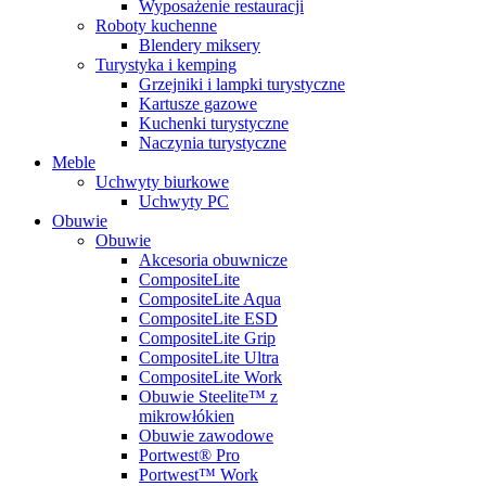
Wyposażenie restauracji
Roboty kuchenne
Blendery miksery
Turystyka i kemping
Grzejniki i lampki turystyczne
Kartusze gazowe
Kuchenki turystyczne
Naczynia turystyczne
Meble
Uchwyty biurkowe
Uchwyty PC
Obuwie
Obuwie
Akcesoria obuwnicze
CompositeLite
CompositeLite Aqua
CompositeLite ESD
CompositeLite Grip
CompositeLite Ultra
CompositeLite Work
Obuwie Steelite™ z
mikrowłókien
Obuwie zawodowe
Portwest® Pro
Portwest™ Work