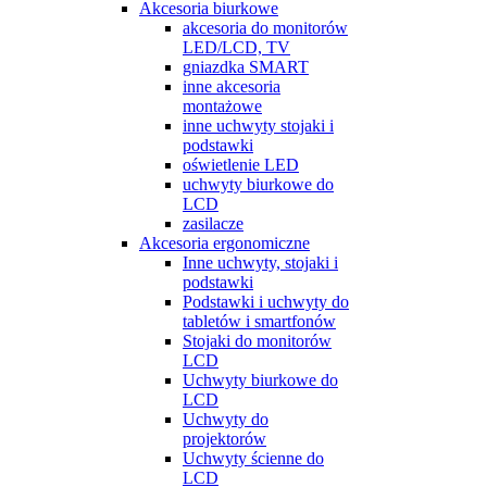
Akcesoria biurkowe
akcesoria do monitorów
LED/LCD, TV
gniazdka SMART
inne akcesoria
montażowe
inne uchwyty stojaki i
podstawki
oświetlenie LED
uchwyty biurkowe do
LCD
zasilacze
Akcesoria ergonomiczne
Inne uchwyty, stojaki i
podstawki
Podstawki i uchwyty do
tabletów i smartfonów
Stojaki do monitorów
LCD
Uchwyty biurkowe do
LCD
Uchwyty do
projektorów
Uchwyty ścienne do
LCD