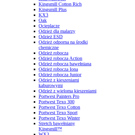
Kingsmill Cotton Rich
Kingsmill Plus
KX3
Oak
Ocieplacze
Odzież dla malarzy
Odzież ESD
Odzież odporna na środki
chemiczne
Odzież robocza
Odzież robocza Action
Odzież robocza bawełniana
Odzież robocza Iona
Odzież robocza Junior
Odzież z kieszeniami
kaburowymi
Odzież z wieloma kieszeniami
Portwest Painters Pro
Portwest Texo 300
Portwest Texo Cotton
Portwest Texo Sport
Portwest Texo Winter
Stretch bawełniany
Kingsmill™
WX3