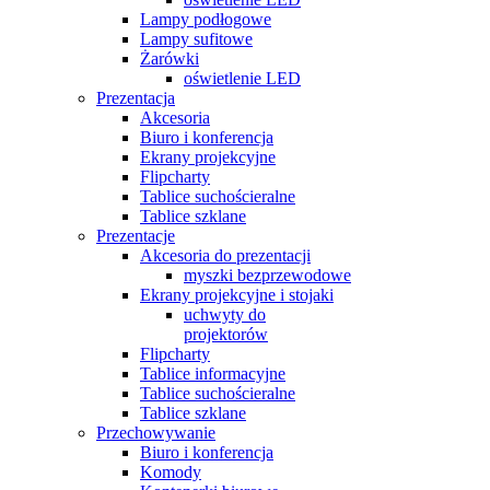
Lampy podłogowe
Lampy sufitowe
Żarówki
oświetlenie LED
Prezentacja
Akcesoria
Biuro i konferencja
Ekrany projekcyjne
Flipcharty
Tablice suchościeralne
Tablice szklane
Prezentacje
Akcesoria do prezentacji
myszki bezprzewodowe
Ekrany projekcyjne i stojaki
uchwyty do
projektorów
Flipcharty
Tablice informacyjne
Tablice suchościeralne
Tablice szklane
Przechowywanie
Biuro i konferencja
Komody