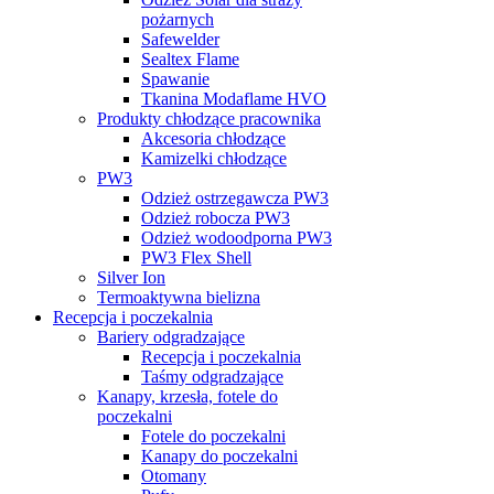
pożarnych
Safewelder
Sealtex Flame
Spawanie
Tkanina Modaflame HVO
Produkty chłodzące pracownika
Akcesoria chłodzące
Kamizelki chłodzące
PW3
Odzież ostrzegawcza PW3
Odzież robocza PW3
Odzież wodoodporna PW3
PW3 Flex Shell
Silver Ion
Termoaktywna bielizna
Recepcja i poczekalnia
Bariery odgradzające
Recepcja i poczekalnia
Taśmy odgradzające
Kanapy, krzesła, fotele do
poczekalni
Fotele do poczekalni
Kanapy do poczekalni
Otomany