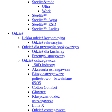
Steelite&trade
Ultra
Work
Steelite™
Steelite™ Aqua
Steelite™ ESD
Steelite™ Ladies
Odzież
Lekka odzież korporacyjna
Odzież rekreacyjna
Odzież dla przemysłu spożywczego
Odzież dla kucharzy
Przemysł spożywczy
Odzież ostrzegawcza
150D Industry
Akcesoria ostrzegawcze
Bluzy ostrzegawcze
poliestrowo - bawełniane
65/35
Cotton Comfort
Glowtex
Klasyczna odzież
ostrzegawcza
Linia X
Odzież ostrzegawcza