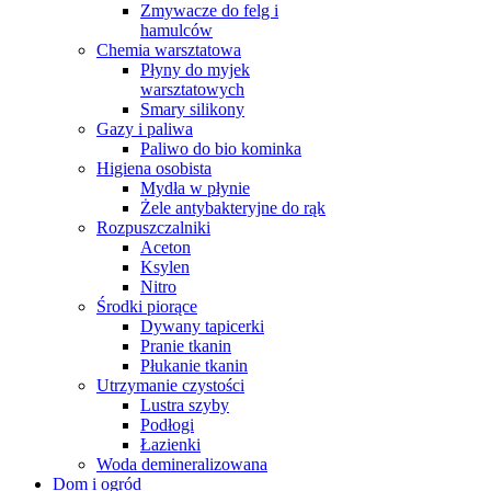
Zmywacze do felg i
hamulców
Chemia warsztatowa
Płyny do myjek
warsztatowych
Smary silikony
Gazy i paliwa
Paliwo do bio kominka
Higiena osobista
Mydła w płynie
Żele antybakteryjne do rąk
Rozpuszczalniki
Aceton
Ksylen
Nitro
Środki piorące
Dywany tapicerki
Pranie tkanin
Płukanie tkanin
Utrzymanie czystości
Lustra szyby
Podłogi
Łazienki
Woda demineralizowana
Dom i ogród