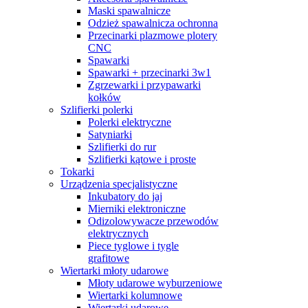
Maski spawalnicze
Odzież spawalnicza ochronna
Przecinarki plazmowe plotery
CNC
Spawarki
Spawarki + przecinarki 3w1
Zgrzewarki i przypawarki
kołków
Szlifierki polerki
Polerki elektryczne
Satyniarki
Szlifierki do rur
Szlifierki kątowe i proste
Tokarki
Urządzenia specjalistyczne
Inkubatory do jaj
Mierniki elektroniczne
Odizolowywacze przewodów
elektrycznych
Piece tyglowe i tygle
grafitowe
Wiertarki młoty udarowe
Młoty udarowe wyburzeniowe
Wiertarki kolumnowe
Wiertarki udarowe