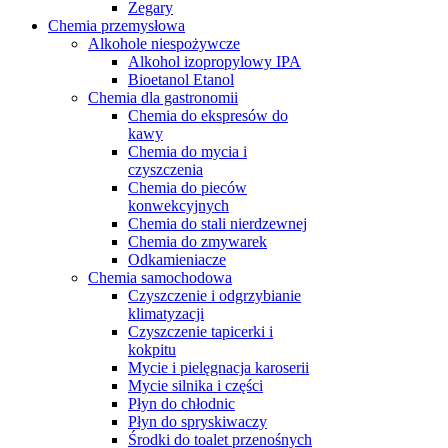
Zegary
Chemia przemysłowa
Alkohole niespożywcze
Alkohol izopropylowy IPA
Bioetanol Etanol
Chemia dla gastronomii
Chemia do ekspresów do
kawy
Chemia do mycia i
czyszczenia
Chemia do pieców
konwekcyjnych
Chemia do stali nierdzewnej
Chemia do zmywarek
Odkamieniacze
Chemia samochodowa
Czyszczenie i odgrzybianie
klimatyzacji
Czyszczenie tapicerki i
kokpitu
Mycie i pielęgnacja karoserii
Mycie silnika i części
Płyn do chłodnic
Płyn do spryskiwaczy
Środki do toalet przenośnych