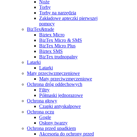
Noże
Torby
Torby na narzędzia
Zakładowe apteczki pierwszej
pomocy
BizTex&trade
Biztex Micro
BizTex Micro & SMS
BizTex Micro Plus
Biztex SMS
BizTex trudnopalny
Latarki
Latarki
Maty przeciwzmęczeniowe
Maty przeciwzmęczeniowe
Ochrona dróg oddechowych
Filtry
Półmaski jednorazowe
Ochrona głowy
Czapki antyskalpowe
Ochrona oczu
Gogle
Osłony twarzy
Ochrona przed upadkiem
Akcesoria do ochrony przed