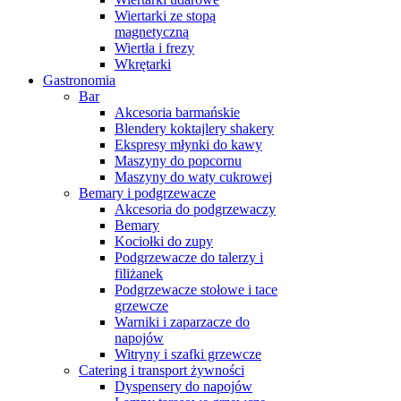
Wiertarki ze stopą
magnetyczną
Wiertła i frezy
Wkrętarki
Gastronomia
Bar
Akcesoria barmańskie
Blendery koktajlery shakery
Ekspresy młynki do kawy
Maszyny do popcornu
Maszyny do waty cukrowej
Bemary i podgrzewacze
Akcesoria do podgrzewaczy
Bemary
Kociołki do zupy
Podgrzewacze do talerzy i
filiżanek
Podgrzewacze stołowe i tace
grzewcze
Warniki i zaparzacze do
napojów
Witryny i szafki grzewcze
Catering i transport żywności
Dyspensery do napojów