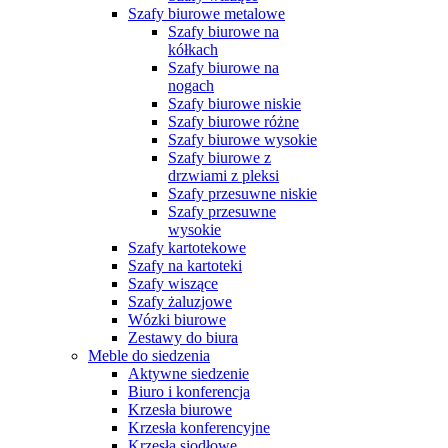
Szafy biurowe metalowe
Szafy biurowe na
kółkach
Szafy biurowe na
nogach
Szafy biurowe niskie
Szafy biurowe różne
Szafy biurowe wysokie
Szafy biurowe z
drzwiami z pleksi
Szafy przesuwne niskie
Szafy przesuwne
wysokie
Szafy kartotekowe
Szafy na kartoteki
Szafy wiszące
Szafy żaluzjowe
Wózki biurowe
Zestawy do biura
Meble do siedzenia
Aktywne siedzenie
Biuro i konferencja
Krzesła biurowe
Krzesła konferencyjne
Krzesła siodłowe