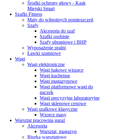
Środki ochrony głowy - Kask
Miejski Smart
Szafki Fitness
Maty do wilgotnych pomieszczeń
Szafy
Akcesoria do szaf
Szafki osobiste
Szafy ubraniowe i BHP
Wyposażenie pralni
Ławki szatniowe
Wagi
Wagi elektroniczne
Wagi hakowe wiszące
Wagi kuchenne
Wagi magazynowe
Wagi platformowe wagi do
paczek
Wagi precyzyjne laboratoryjne
Wagi sklepowe cenowe
Wagi szalkowe klasyczne
Wzorce masy
Warsztat pracownia garaż
Akcesoria
Warsztat, magazyn
Biurka warsztatowe