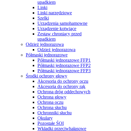
upadkiem
Linki
Linki narzędziowe
Szelki
Urządzenia samohamowne
Urządzenie kotwiące
Zestaw chroniący przed
upadkiem
Odzież jednorazowa
Odzież jednorazowa
Półmaski jednorazowe
Półmaski jednorazowe FFP1
Półmaski jednorazowe FFP2
Półmaski jednorazowe FFP3
Środki ochrony głowy
Akcesoria do ochrony oczu
Akcesoria do ochrony rąk
Ochrona dróg oddechowych
Ochrona głowy
Ochrona oczu
Ochrona słuchu
Ochronniki słuchu
Okulary
Pozostałe ŚOI
Wkładki przeciwhałasowe