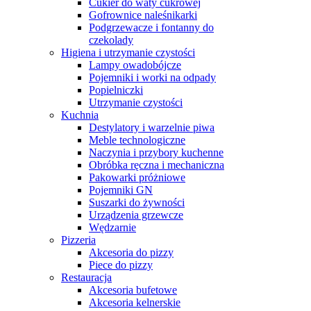
Cukier do waty cukrowej
Gofrownice naleśnikarki
Podgrzewacze i fontanny do
czekolady
Higiena i utrzymanie czystości
Lampy owadobójcze
Pojemniki i worki na odpady
Popielniczki
Utrzymanie czystości
Kuchnia
Destylatory i warzelnie piwa
Meble technologiczne
Naczynia i przybory kuchenne
Obróbka ręczna i mechaniczna
Pakowarki próżniowe
Pojemniki GN
Suszarki do żywności
Urządzenia grzewcze
Wędzarnie
Pizzeria
Akcesoria do pizzy
Piece do pizzy
Restauracja
Akcesoria bufetowe
Akcesoria kelnerskie