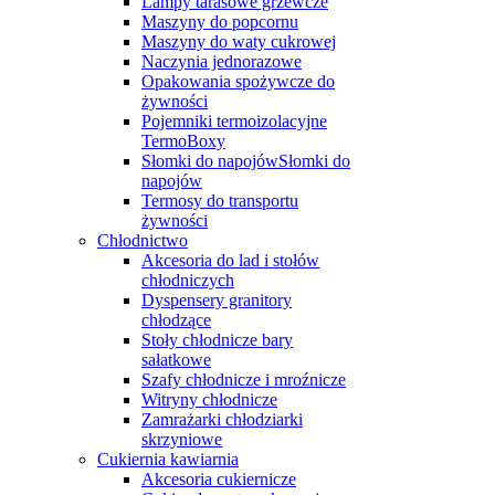
Lampy tarasowe grzewcze
Maszyny do popcornu
Maszyny do waty cukrowej
Naczynia jednorazowe
Opakowania spożywcze do
żywności
Pojemniki termoizolacyjne
TermoBoxy
Słomki do napojówSłomki do
napojów
Termosy do transportu
żywności
Chłodnictwo
Akcesoria do lad i stołów
chłodniczych
Dyspensery granitory
chłodzące
Stoły chłodnicze bary
sałatkowe
Szafy chłodnicze i mroźnicze
Witryny chłodnicze
Zamrażarki chłodziarki
skrzyniowe
Cukiernia kawiarnia
Akcesoria cukiernicze