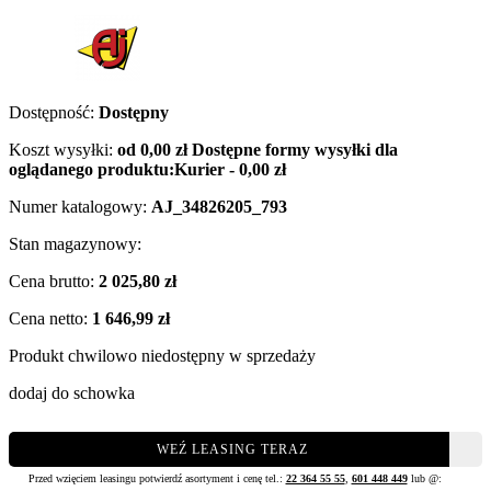
Dostępność:
Dostępny
Koszt wysyłki:
od 0,00 zł
Dostępne formy wysyłki dla
oglądanego produktu:
Kurier - 0,00 zł
Numer katalogowy:
AJ_34826205_793
Stan magazynowy:
Cena brutto:
2 025,80 zł
Cena netto:
1 646,99 zł
Produkt chwilowo niedostępny w sprzedaży
dodaj do schowka
WEŹ LEASING TERAZ
Przed wzięciem leasingu potwierdź asortyment i cenę tel.:
22 364 55 55
,
601 448 449
lub @: