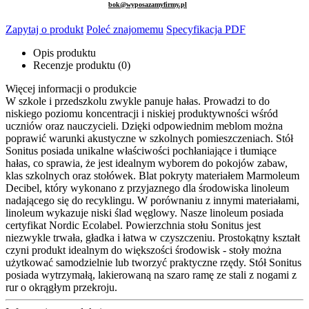
bok@wyposazamyfirmy.pl
Zapytaj o produkt
Poleć znajomemu
Specyfikacja PDF
Opis produktu
Recenzje produktu (0)
Więcej informacji o produkcie
W szkole i przedszkolu zwykle panuje hałas. Prowadzi to do
niskiego poziomu koncentracji i niskiej produktywności wśród
uczniów oraz nauczycieli. Dzięki odpowiednim meblom można
poprawić warunki akustyczne w szkolnych pomieszczeniach. Stół
Sonitus posiada unikalne właściwości pochłaniające i tłumiące
hałas, co sprawia, że jest idealnym wyborem do pokojów zabaw,
klas szkolnych oraz stołówek. Blat pokryty materiałem Marmoleum
Decibel, który wykonano z przyjaznego dla środowiska linoleum
nadającego się do recyklingu. W porównaniu z innymi materiałami,
linoleum wykazuje niski ślad węglowy. Nasze linoleum posiada
certyfikat Nordic Ecolabel. Powierzchnia stołu Sonitus jest
niezwykle trwała, gładka i łatwa w czyszczeniu. Prostokątny kształt
czyni produkt idealnym do większości środowisk - stoły można
użytkować samodzielnie lub tworzyć praktyczne rzędy. Stół Sonitus
posiada wytrzymałą, lakierowaną na szaro ramę ze stali z nogami z
rur o okrągłym przekroju.