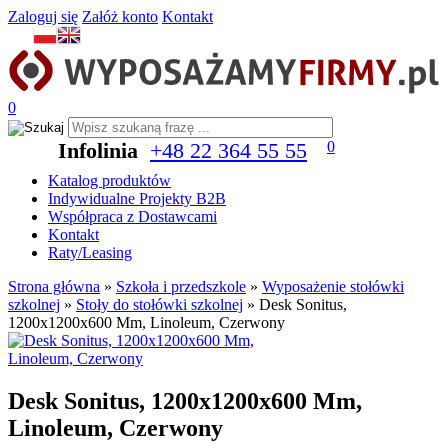
Zaloguj się
Załóż konto
Kontakt
0
Infolinia
+48 22 364 55 55
0
Katalog produktów
Indywidualne Projekty B2B
Współpraca z Dostawcami
Kontakt
Raty/Leasing
Strona główna
»
Szkoła i przedszkole
»
Wyposażenie stołówki
szkolnej
»
Stoły do stołówki szkolnej
»
Desk Sonitus,
1200x1200x600 Mm, Linoleum, Czerwony
Desk Sonitus, 1200x1200x600 Mm,
Linoleum, Czerwony