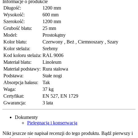
Informacje o produkcie
Długość:
1200 mm
Wysokość:
600 mm
Szerokość:
1200 mm
Grubość blatu:
25 mm
Model:
Prostokątny
Kolor blatu:
Czerwony
,
Beż
,
Ciemnoszary
,
Szary
Kolor stelaża:
Srebrny
Kod koloru stelaża:
RAL 9006
Materiał blatu:
Linoleum
Materiał podstawy:
Rura stalowa
Podstawa:
Stałe nogi
Absorpcja hałasu:
Tak
Waga:
37 kg
Certyfikat:
EN 527, EN 1729
Gwarancja:
3 lata
Dokumenty
Pielęgnacja i konserwacja
Nikt jeszcze nie napisał recenzji do tego produktu. Bądź pierwszy i