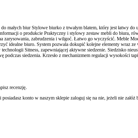
ie do małych biur Stylowe biurko z trwałym blatem, który jest łatwy d
j informacji o produkcie Praktyczny i stylowy zestaw mebli do biura,
 na zarysowania, zabrudzenia i wilgoć. Łatwo go wyczyścić. Meble Mo
yć idealne biuro. System pozwala dokupić kolejne elementy wraz ze wz
nologii Sitness, zapewniającej aktywne siedzenie. Siedzisko nieustan
awę podczas siedzenia. Krzesło z mechanizmem regulacji wysokości tap
pisz recenzję.
 posiadasz konto w naszym sklepie zaloguj się na nie, jeżeli nie załóż b