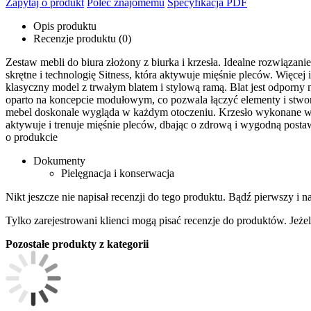
Zapytaj o produkt
Poleć znajomemu
Specyfikacja PDF
Opis produktu
Recenzje produktu (0)
Zestaw mebli do biura złożony z biurka i krzesła. Idealne rozwiązan
skrętne i technologię Sitness, która aktywuje mięśnie pleców. Więce
klasyczny model z trwałym blatem i stylową ramą. Blat jest odporny
oparto na koncepcie modułowym, co pozwala łączyć elementy i stworz
mebel doskonale wygląda w każdym otoczeniu. Krzesło wykonane w tech
aktywuje i trenuje mięśnie pleców, dbając o zdrową i wygodną post
o produkcie
Dokumenty
Pielęgnacja i konserwacja
Nikt jeszcze nie napisał recenzji do tego produktu. Bądź pierwszy i na
Tylko zarejestrowani klienci mogą pisać recenzje do produktów. Jeżeli
Pozostałe produkty z kategorii