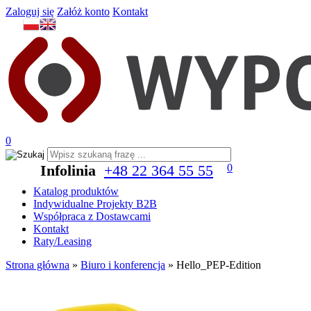
Zaloguj się
Załóż konto
Kontakt
0
Infolinia
+48 22 364 55 55
0
Katalog produktów
Indywidualne Projekty B2B
Współpraca z Dostawcami
Kontakt
Raty/Leasing
Strona główna
»
Biuro i konferencja
»
Hello_PEP-Edition