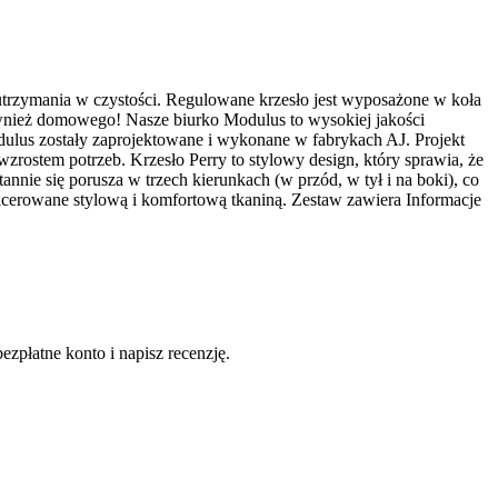
o utrzymania w czystości. Regulowane krzesło jest wyposażone w koła
 również domowego! Nasze biurko Modulus to wysokiej jakości
dulus zostały zaprojektowane i wykonane w fabrykach AJ. Projekt
rostem potrzeb. Krzesło Perry to stylowy design, który sprawia, że
nie się porusza w trzech kierunkach (w przód, w tył i na boki), co
icerowane stylową i komfortową tkaniną. Zestaw zawiera Informacje
ezpłatne konto i napisz recenzję.