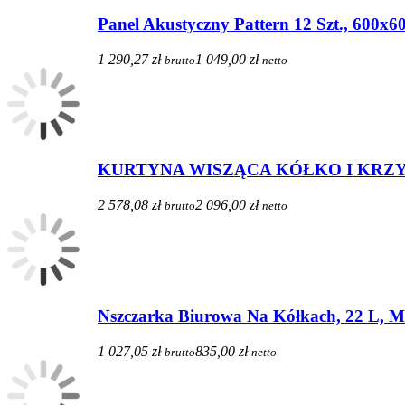
Panel Akustyczny Pattern 12 Szt., 600
1 290,27 zł
1 049,00 zł
brutto
netto
KURTYNA WISZĄCA KÓŁKO I KRZ
2 578,08 zł
2 096,00 zł
brutto
netto
Nszczarka Biurowa Na Kółkach, 22 L, Mi
1 027,05 zł
835,00 zł
brutto
netto