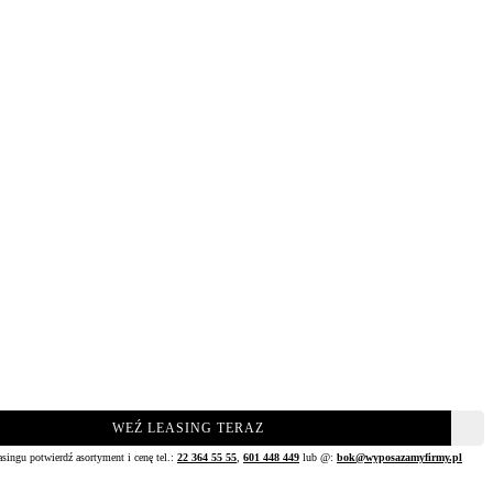
WEŹ LEASING TERAZ
asingu potwierdź asortyment i cenę tel.:
22 364 55 55
,
601 448 449
lub @:
bok@wyposazamyfirmy.pl