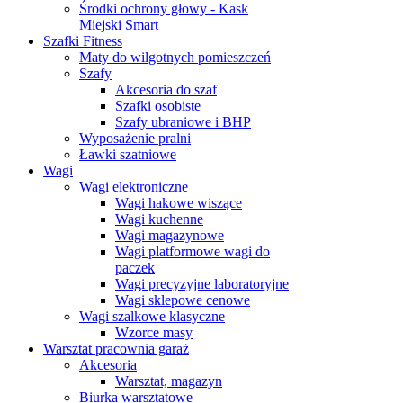
Środki ochrony głowy - Kask
Miejski Smart
Szafki Fitness
Maty do wilgotnych pomieszczeń
Szafy
Akcesoria do szaf
Szafki osobiste
Szafy ubraniowe i BHP
Wyposażenie pralni
Ławki szatniowe
Wagi
Wagi elektroniczne
Wagi hakowe wiszące
Wagi kuchenne
Wagi magazynowe
Wagi platformowe wagi do
paczek
Wagi precyzyjne laboratoryjne
Wagi sklepowe cenowe
Wagi szalkowe klasyczne
Wzorce masy
Warsztat pracownia garaż
Akcesoria
Warsztat, magazyn
Biurka warsztatowe