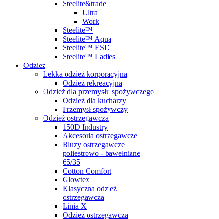
Steelite&trade
Ultra
Work
Steelite™
Steelite™ Aqua
Steelite™ ESD
Steelite™ Ladies
Odzież
Lekka odzież korporacyjna
Odzież rekreacyjna
Odzież dla przemysłu spożywczego
Odzież dla kucharzy
Przemysł spożywczy
Odzież ostrzegawcza
150D Industry
Akcesoria ostrzegawcze
Bluzy ostrzegawcze
poliestrowo - bawełniane
65/35
Cotton Comfort
Glowtex
Klasyczna odzież
ostrzegawcza
Linia X
Odzież ostrzegawcza