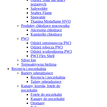
pożarnych
Safewelder
Sealtex Flame
Spawanie
Tkanina Modaflame HVO
Produkty chłodzące pracownika
Akcesoria chłodzące
Kamizelki chłodzące
PW3
Odzież ostrzegawcza PW3
Odzież robocza PW3
Odzież wodoodporna PW3
PW3 Flex Shell
Silver Ion
Termoaktywna bielizna
Recepcja i poczekalnia
Bariery odgradzające
Recepcja i poczekalnia
Taśmy odgradzające
Kanapy, krzesła, fotele do
poczekalni
Fotele do poczekalni
Kanapy do poczekalni
Otomany