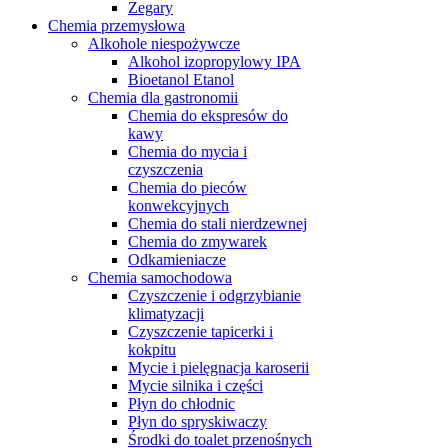
Zegary
Chemia przemysłowa
Alkohole niespożywcze
Alkohol izopropylowy IPA
Bioetanol Etanol
Chemia dla gastronomii
Chemia do ekspresów do
kawy
Chemia do mycia i
czyszczenia
Chemia do pieców
konwekcyjnych
Chemia do stali nierdzewnej
Chemia do zmywarek
Odkamieniacze
Chemia samochodowa
Czyszczenie i odgrzybianie
klimatyzacji
Czyszczenie tapicerki i
kokpitu
Mycie i pielęgnacja karoserii
Mycie silnika i części
Płyn do chłodnic
Płyn do spryskiwaczy
Środki do toalet przenośnych