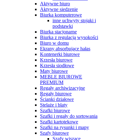
Aktywne biuro
Aktywne siedzenie
Biurka komputerowe
inne uchwyty stojaki i
podstawki
Biurka stacjonarne
Biurka z regulacją wysokości
Biuro w domu
Ekrany absorbujące hałas
Kontenerki biurowe
Krzesła biurowe
Krzesła siodłowe
Maty biurowe
MEBLE BIUROWE
PREMIUM
Regały archiwizacyjne
Regały biurowe
Ścianki działowe
Stelaże i blaty
Szafki biurowe
Szafki i regały do sortowania
Szafki kartotekowe
Szafki na rysunki i mapy
Szafy biurowe
Szafy wiszące