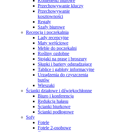
Kontenerki biurowe
Przechowywanie kluczy
Przechowywanie
kosztowności
Regały
Szafy biurowe
Recepcja i poczekalnia
Lady recepcyjne
Maty wejściowe
Meble do poczekalni
Rośliny ozdobne
Stojaki na prasę i broszury
Słupki i bariery odgradzające
Tablice i gabloty informacyjne
Urządzenia do czyszczenia
butów
Wieszaki
Ścianki działowe i dźwiękochłonne
Biuro i konferencja
Redukcja hałasu
Ścianki biurkowe
Ścianki podłogowe
Sofy
Fotele
Fotele 2-osobowe