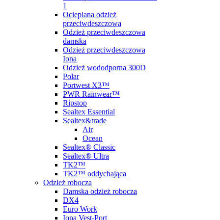
1
Ocieplana odzież
przeciwdeszczowa
Odzież przeciwdeszczowa
damska
Odzież przeciwdeszczowa
Iona
Odzież wododporna 300D
Polar
Portwest X3™
PWR Rainwear™
Ripstop
Sealtex Essential
Sealtex&trade
Air
Ocean
Sealtex® Classic
Sealtex® Ultra
TK2™
TK2™ oddychająca
Odzież robocza
Damska odzież robocza
DX4
Euro Work
Iona Vest-Port