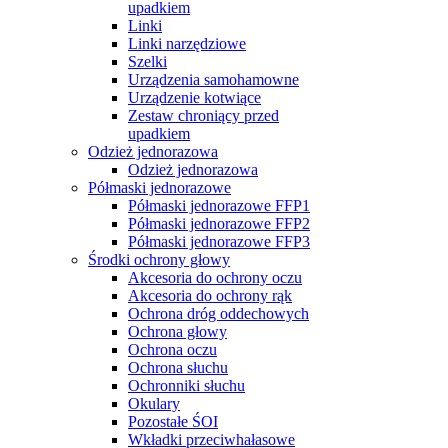
upadkiem
Linki
Linki narzędziowe
Szelki
Urządzenia samohamowne
Urządzenie kotwiące
Zestaw chroniący przed
upadkiem
Odzież jednorazowa
Odzież jednorazowa
Półmaski jednorazowe
Półmaski jednorazowe FFP1
Półmaski jednorazowe FFP2
Półmaski jednorazowe FFP3
Środki ochrony głowy
Akcesoria do ochrony oczu
Akcesoria do ochrony rąk
Ochrona dróg oddechowych
Ochrona głowy
Ochrona oczu
Ochrona słuchu
Ochronniki słuchu
Okulary
Pozostałe ŚOI
Wkładki przeciwhałasowe