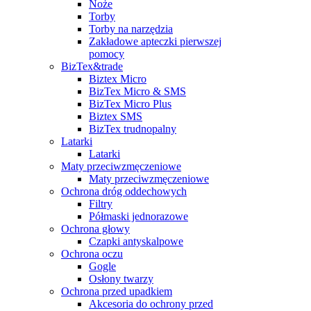
Noże
Torby
Torby na narzędzia
Zakładowe apteczki pierwszej
pomocy
BizTex&trade
Biztex Micro
BizTex Micro & SMS
BizTex Micro Plus
Biztex SMS
BizTex trudnopalny
Latarki
Latarki
Maty przeciwzmęczeniowe
Maty przeciwzmęczeniowe
Ochrona dróg oddechowych
Filtry
Półmaski jednorazowe
Ochrona głowy
Czapki antyskalpowe
Ochrona oczu
Gogle
Osłony twarzy
Ochrona przed upadkiem
Akcesoria do ochrony przed