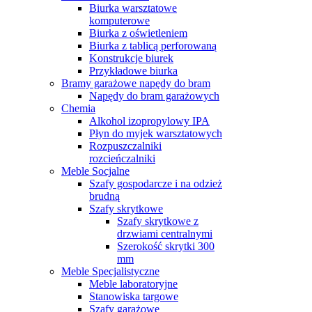
Biurka warsztatowe
komputerowe
Biurka z oświetleniem
Biurka z tablicą perforowaną
Konstrukcje biurek
Przykładowe biurka
Bramy garażowe napędy do bram
Napędy do bram garażowych
Chemia
Alkohol izopropylowy IPA
Płyn do myjek warsztatowych
Rozpuszczalniki
rozcieńczalniki
Meble Socjalne
Szafy gospodarcze i na odzież
brudną
Szafy skrytkowe
Szafy skrytkowe z
drzwiami centralnymi
Szerokość skrytki 300
mm
Meble Specjalistyczne
Meble laboratoryjne
Stanowiska targowe
Szafy garażowe