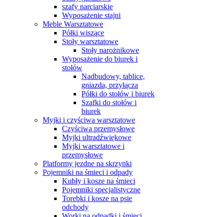
szafy narciarskie
Wyposażenie stajni
Meble Warsztatowe
Półki wiszące
Stoły warsztatowe
Stoły narożnikowe
Wyposażenie do biurek i
stołów
Nadbudowy, tablice,
gniazda, przyłącza
Półki do stołów i biurek
Szafki do stołów i
biurek
Myjki i czyściwa warsztatowe
Czyściwa przemysłowe
Myjki ultradźwiękowe
Myjki warsztatowe i
przemysłowe
Platformy jezdne na skrzynki
Pojemniki na śmieci i odpady
Kubły i kosze na śmieci
Pojemniki specjalistyczne
Torebki i kosze na psie
odchody
Worki na odpadki i śmieci