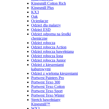
Kingsmill Cotton Rich
Kingsmill Plus
KX3
Oak
Ocieplacze
Odzież dla malarzy
Odzież ESD
Odzież odporna na środki
chemiczne
Odzież robocza
Odzież robocza Action
Odzież robocza bawełniana
Odzież robocza Iona
Odzież robocza Junior
Odzież z kieszeniami
kaburowymi
Odzież z wieloma kieszeniami
Portwest Painters Pro
Portwest Texo 300
Portwest Texo Cotton
Portwest Texo Sport
Portwest Texo Winter
Stretch bawełniany
Kingsmill™
WX3