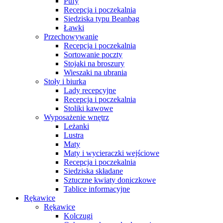
Pufy
Recepcja i poczekalnia
Siedziska typu Beanbag
Ławki
Przechowywanie
Recepcja i poczekalnia
Sortowanie poczty
Stojaki na broszury
Wieszaki na ubrania
Stoły i biurka
Lady recepcyjne
Recepcja i poczekalnia
Stoliki kawowe
Wyposażenie wnętrz
Leżanki
Lustra
Maty
Maty i wycieraczki wejściowe
Recepcja i poczekalnia
Siedziska składane
Sztuczne kwiaty doniczkowe
Tablice informacyjne
Rękawice
Rękawice
Kolczugi