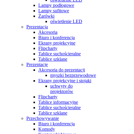
Lampy podłogowe
Lampy sufitowe
Żarówki
oświetlenie LED
Prezentacja
Akcesoria
Biuro i konferencja
Ekrany projekcyjne
Flipcharty
Tablice suchościeralne
Tablice szklane
Prezentacje
Akcesoria do prezentacji
myszki bezprzewodowe
Ekrany projekcyjne i stojaki
uchwyty do
projektorów
Flipcharty
Tablice informacyjne
Tablice suchościeralne
Tablice szklane
Przechowywanie
Biuro i konferencja
Komody