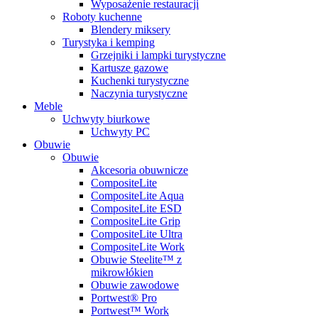
Wyposażenie restauracji
Roboty kuchenne
Blendery miksery
Turystyka i kemping
Grzejniki i lampki turystyczne
Kartusze gazowe
Kuchenki turystyczne
Naczynia turystyczne
Meble
Uchwyty biurkowe
Uchwyty PC
Obuwie
Obuwie
Akcesoria obuwnicze
CompositeLite
CompositeLite Aqua
CompositeLite ESD
CompositeLite Grip
CompositeLite Ultra
CompositeLite Work
Obuwie Steelite™ z
mikrowłókien
Obuwie zawodowe
Portwest® Pro
Portwest™ Work