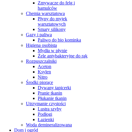
Zmywacze do felg i
hamulców
Chemia warsztatowa
Płyny do myjek
warsztatowych
Smary silikony
Gazy i paliwa
Paliwo do bio kominka
Higiena osobista
Mydła w płynie
Żele antybakteryjne do rąk
Rozpuszczalniki
Aceton
Ksylen
Nitro
Środki piorące
Dywany tapicerki
Pranie tkanin
Płukanie tkanin
Utrzymanie czystości
Lustra szyby
Podłogi
Łazienki
Woda demineralizowana
Dom i ogród