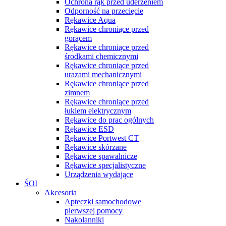
Ochrona rąk przed uderzeniem
Odporność na przecięcie
Rękawice Aqua
Rękawice chroniące przed
gorącem
Rękawice chroniące przed
środkami chemicznymi
Rękawice chroniące przed
urazami mechanicznymi
Rękawice chroniące przed
zimnem
Rękawice chroniące przed
łukiem elektrycznym
Rękawice do prac ogólnych
Rękawice ESD
Rękawice Portwest CT
Rękawice skórzane
Rękawice spawalnicze
Rękawice specjalistyczne
Urządzenia wydające
ŚOI
Akcesoria
Apteczki samochodowe
pierwszej pomocy
Nakolanniki