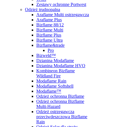
Zestawy ochronne Portwest
Odzież trudnopalna
Araflame Multi ostrzegawcza
Araflame Plus
Bizflame 88/12
Bizflame Multi
Bizflame Plus
Bizflame Ultra
Bizflame&trade
Pro
Bizweld™
Dzianina Modaflame
Dzianina Modaflame HVO
Kombineon Bizflame
Wildland Fire
Modaflame Rain
Modaflame Softshell
Modaflame™
Odzież ochronna Bizflame
Odzież ochronna Bizflame
Multi-Hazard
Odzież ostrzegawcza
przeciwdeszczowa Bizflame
Rain
Odzież Solar dla straży