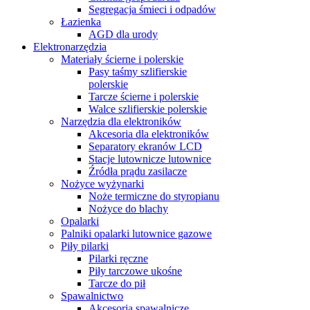
Segregacja śmieci i odpadów
Łazienka
AGD dla urody
Elektronarzędzia
Materiały ścierne i polerskie
Pasy taśmy szlifierskie
polerskie
Tarcze ścierne i polerskie
Walce szlifierskie polerskie
Narzędzia dla elektroników
Akcesoria dla elektroników
Separatory ekranów LCD
Stacje lutownicze lutownice
Źródła prądu zasilacze
Nożyce wyżynarki
Noże termiczne do styropianu
Nożyce do blachy
Opalarki
Palniki opalarki lutownice gazowe
Piły pilarki
Pilarki ręczne
Piły tarczowe ukośne
Tarcze do pił
Spawalnictwo
Akcesoria spawalnicze