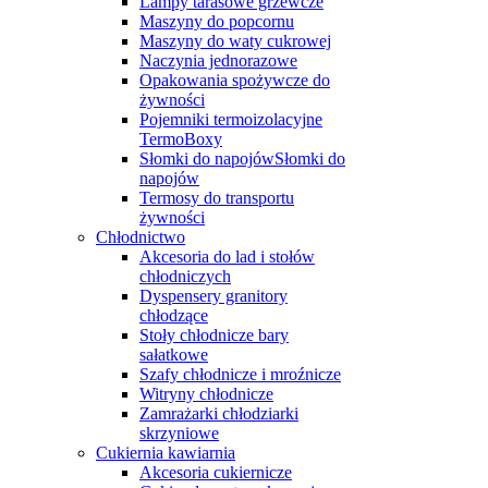
Lampy tarasowe grzewcze
Maszyny do popcornu
Maszyny do waty cukrowej
Naczynia jednorazowe
Opakowania spożywcze do
żywności
Pojemniki termoizolacyjne
TermoBoxy
Słomki do napojówSłomki do
napojów
Termosy do transportu
żywności
Chłodnictwo
Akcesoria do lad i stołów
chłodniczych
Dyspensery granitory
chłodzące
Stoły chłodnicze bary
sałatkowe
Szafy chłodnicze i mroźnicze
Witryny chłodnicze
Zamrażarki chłodziarki
skrzyniowe
Cukiernia kawiarnia
Akcesoria cukiernicze