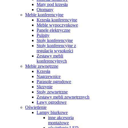
Maty pod krzesła
Otomany
Meble konferencyjne
Krzesła konferencyjne
Meble wypoczynkowe
Panele elektryczne
Pulpity
Stoły konferencyjne
Stoły konferencyjne z
regulacją wysokości
Zestawy mebli
konferencyjnych
Meble zewnętrzne
Krzesła
Nagrzewnice
Parasole ogrodowe
Skrzynie
Stoły zewnętrzne
Zestawy mebli zewnętrznych
Ławy ogrodowe
Oświetlenie
Lampy biurkowe
inne akcesoria
montażowe
oświetlenie LED