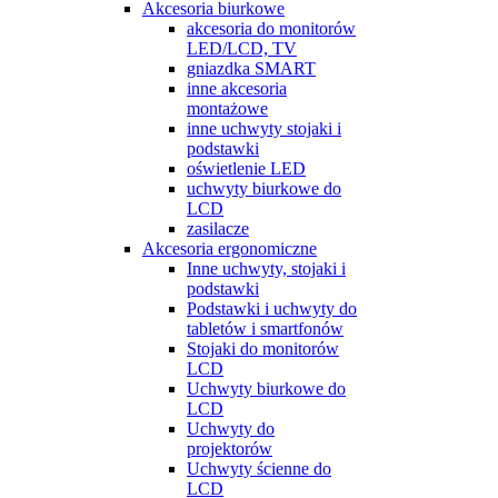
Akcesoria biurkowe
akcesoria do monitorów
LED/LCD, TV
gniazdka SMART
inne akcesoria
montażowe
inne uchwyty stojaki i
podstawki
oświetlenie LED
uchwyty biurkowe do
LCD
zasilacze
Akcesoria ergonomiczne
Inne uchwyty, stojaki i
podstawki
Podstawki i uchwyty do
tabletów i smartfonów
Stojaki do monitorów
LCD
Uchwyty biurkowe do
LCD
Uchwyty do
projektorów
Uchwyty ścienne do
LCD