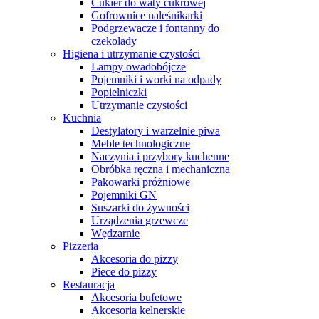
Cukier do waty cukrowej
Gofrownice naleśnikarki
Podgrzewacze i fontanny do
czekolady
Higiena i utrzymanie czystości
Lampy owadobójcze
Pojemniki i worki na odpady
Popielniczki
Utrzymanie czystości
Kuchnia
Destylatory i warzelnie piwa
Meble technologiczne
Naczynia i przybory kuchenne
Obróbka ręczna i mechaniczna
Pakowarki próżniowe
Pojemniki GN
Suszarki do żywności
Urządzenia grzewcze
Wędzarnie
Pizzeria
Akcesoria do pizzy
Piece do pizzy
Restauracja
Akcesoria bufetowe
Akcesoria kelnerskie