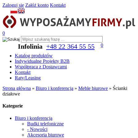
Zaloguj się
Załóż konto
Kontakt
0
Infolinia
+48 22 364 55 55
0
Katalog produktów
Indywidualne Projekty B2B
Współpraca z Dostawcami
Kontakt
Raty/Leasing
Strona główna
»
Biuro i konferencja
»
Meble biurowe
»
Ścianki
działowe
Kategorie
Biuro i konferencja
Budki telefoniczne
- Nowości
Akcesoria biurowe