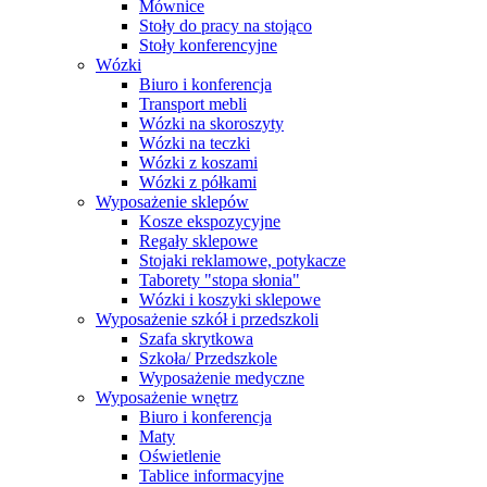
Mównice
Stoły do pracy na stojąco
Stoły konferencyjne
Wózki
Biuro i konferencja
Transport mebli
Wózki na skoroszyty
Wózki na teczki
Wózki z koszami
Wózki z półkami
Wyposażenie sklepów
Kosze ekspozycyjne
Regały sklepowe
Stojaki reklamowe, potykacze
Taborety "stopa słonia"
Wózki i koszyki sklepowe
Wyposażenie szkół i przedszkoli
Szafa skrytkowa
Szkoła/ Przedszkole
Wyposażenie medyczne
Wyposażenie wnętrz
Biuro i konferencja
Maty
Oświetlenie
Tablice informacyjne