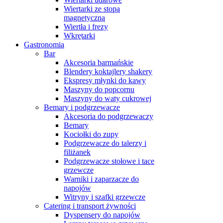
Wiertarki ze stopą
magnetyczną
Wiertła i frezy
Wkrętarki
Gastronomia
Bar
Akcesoria barmańskie
Blendery koktajlery shakery
Ekspresy młynki do kawy
Maszyny do popcornu
Maszyny do waty cukrowej
Bemary i podgrzewacze
Akcesoria do podgrzewaczy
Bemary
Kociołki do zupy
Podgrzewacze do talerzy i
filiżanek
Podgrzewacze stołowe i tace
grzewcze
Warniki i zaparzacze do
napojów
Witryny i szafki grzewcze
Catering i transport żywności
Dyspensery do napojów