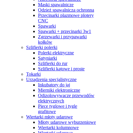
Maski spawalnicze
Odzież spawalnicza ochronna
Przecinarki plazmowe plotery
CNC
Spawarki
Spawarki + przecinarki 3w1
Zgrzewarki i przypawarki
kołków
Szlifierki polerki
Polerki elektryczne
Satyniarki
Szlifierki do rur
Szlifierki kątowe i proste
Tokarki
Urządzenia specjalistyczne
Inkubatory do jaj
Mierniki elektroniczne
Odizolowywacze przewodów
elektrycznych
Piece tyglowe i tygle
grafitowe
Wiertarki młoty udarowe
Młoty udarowe wyburzeniowe
Wiertarki kolumnowe
Wiertarki udarowe