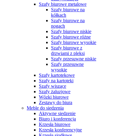
Szafy biurowe metalowe
Szafy biurowe na
kółkach
Szafy biurowe na
nogach
Szafy biurowe niskie
Szafy biurowe różne
Szafy biurowe wysokie
Szafy biurowe z
drzwiami z pleksi
Szafy przesuwne niskie
Szafy przesuwne
wysokie
Szafy kartotekowe
Szafy na kartoteki
Szafy wiszące
Szafy żaluzjowe
Wózki biurowe
Zestawy do biura
Meble do siedzenia
Aktywne siedzenie
Biuro i konferencja
Krzesła biurowe
Krzesła konferencyjne
Krzesła siodłowe