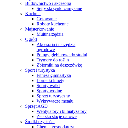
Budownictwo i akcesoria
Sejfy skrzynki zamykane
Kuchnia
Gotowanie
Roboty kuchenne
Majsterkowanie
Multinarzędzia
Ogród
Akcesoria i narzędzia
ogrodowe
Pompy głębinowe do studni
Trymery do roślin
Zbiorniki na deszczówkę
Sport i turystyka
Fitness gimnastyka
Lornetki lunety
Sporty walki
Sporty wodne
Sprzęt turystyczny
Wykrywacze metalu
Sprzęt AGD
Wentylatory i klimatyzatory
Żelazka stacje parowe
Środki czystości
Chemia gospodarcza