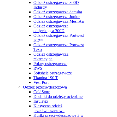
Odzież ostrzegawcza 300D
Industry
Odzież ostrzegawcza damska
Odzież ostrzegawcza Junior
Odziez ostrzegawcza MeshAir
Odzież ostrzegawcza
oddychająca 300D
Odzież ostrzegawcza Portwest
Kit™
Odzież ostrzegawcza Portwest
Texo
Odzież ostrzegawcza
rekreacyjna
Polary ostrzegawcze
RWS
Softshele ostrzegawcze
Tkanina 190 T
Vest-Port
Odzież przeciwdeszczowa
ColdStore
Dodatki do odzieży ocieplanej
Insulatex
Klasyczna odzież
przeciwdeszczowa
Kurtki przeciwdeszczowe 3 w