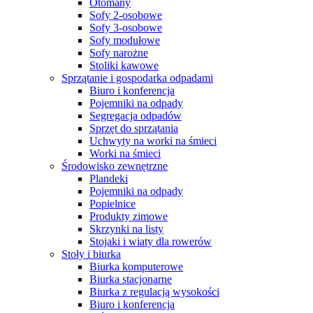
Otomany
Sofy 2-osobowe
Sofy 3-osobowe
Sofy modułowe
Sofy narożne
Stoliki kawowe
Sprzątanie i gospodarka odpadami
Biuro i konferencja
Pojemniki na odpady
Segregacja odpadów
Sprzęt do sprzątania
Uchwyty na worki na śmieci
Worki na śmieci
Środowisko zewnętrzne
Plandeki
Pojemniki na odpady
Popielnice
Produkty zimowe
Skrzynki na listy
Stojaki i wiaty dla rowerów
Stoły i biurka
Biurka komputerowe
Biurka stacjonarne
Biurka z regulacją wysokości
Biuro i konferencja