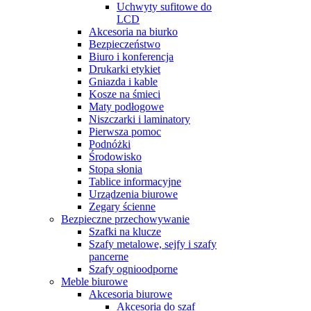
Uchwyty sufitowe do
LCD
Akcesoria na biurko
Bezpieczeństwo
Biuro i konferencja
Drukarki etykiet
Gniazda i kable
Kosze na śmieci
Maty podłogowe
Niszczarki i laminatory
Pierwsza pomoc
Podnóżki
Środowisko
Stopa słonia
Tablice informacyjne
Urządzenia biurowe
Zegary ścienne
Bezpieczne przechowywanie
Szafki na klucze
Szafy metalowe, sejfy i szafy
pancerne
Szafy ognioodporne
Meble biurowe
Akcesoria biurowe
Akcesoria do szaf