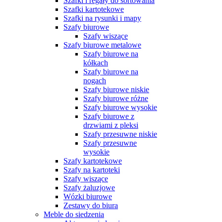
Szafki i regały do sortowania
Szafki kartotekowe
Szafki na rysunki i mapy
Szafy biurowe
Szafy wiszące
Szafy biurowe metalowe
Szafy biurowe na
kółkach
Szafy biurowe na
nogach
Szafy biurowe niskie
Szafy biurowe różne
Szafy biurowe wysokie
Szafy biurowe z
drzwiami z pleksi
Szafy przesuwne niskie
Szafy przesuwne
wysokie
Szafy kartotekowe
Szafy na kartoteki
Szafy wiszące
Szafy żaluzjowe
Wózki biurowe
Zestawy do biura
Meble do siedzenia