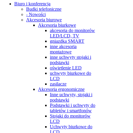
Biuro i konferencja
Budki telefoniczne
- Nowości
Akcesoria biurowe
Akcesoria biurkowe
akcesoria do monitorów
LED/LCD, TV
gniazdka SMART
inne akcesoria
montażowe
inne uchwyty stojaki i
podstawki
oświetlenie LED
uchwyty biurkowe do
LCD
zasilacze
Akcesoria ergonomiczne
Inne uchwyty, stojaki i
podstawki
Podstawki i uchwyty do
tabletów i smartfonów
Stojaki do monitorów
LCD
Uchwyty biurkowe do
LCD