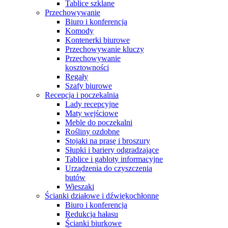
Tablice szklane
Przechowywanie
Biuro i konferencja
Komody
Kontenerki biurowe
Przechowywanie kluczy
Przechowywanie
kosztowności
Regały
Szafy biurowe
Recepcja i poczekalnia
Lady recepcyjne
Maty wejściowe
Meble do poczekalni
Rośliny ozdobne
Stojaki na prasę i broszury
Słupki i bariery odgradzające
Tablice i gabloty informacyjne
Urządzenia do czyszczenia
butów
Wieszaki
Ścianki działowe i dźwiękochłonne
Biuro i konferencja
Redukcja hałasu
Ścianki biurkowe