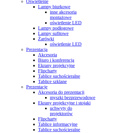
Oświetlenie
Lampy biurkowe
inne akcesoria
montażowe
oświetlenie LED
Lampy podłogowe
Lampy sufitowe
Żarówki
oświetlenie LED
Prezentacja
Akcesoria
Biuro i konferencja
Ekrany projekcyjne
Flipcharty
Tablice suchościeralne
Tablice szklane
Prezentacje
Akcesoria do prezentacji
myszki bezprzewodowe
Ekrany projekcyjne i stojaki
uchwyty do
projektorów
Flipcharty
Tablice informacyjne
Tablice suchościeralne