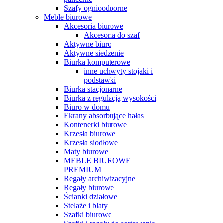
Szafy ognioodporne
Meble biurowe
Akcesoria biurowe
Akcesoria do szaf
Aktywne biuro
Aktywne siedzenie
Biurka komputerowe
inne uchwyty stojaki i
podstawki
Biurka stacjonarne
Biurka z regulacją wysokości
Biuro w domu
Ekrany absorbujące hałas
Kontenerki biurowe
Krzesła biurowe
Krzesła siodłowe
Maty biurowe
MEBLE BIUROWE
PREMIUM
Regały archiwizacyjne
Regały biurowe
Ścianki działowe
Stelaże i blaty
Szafki biurowe