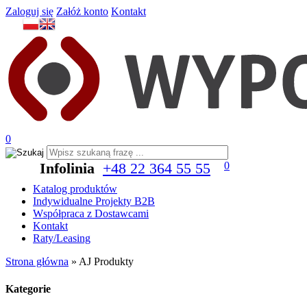
Zaloguj się
Załóż konto
Kontakt
0
Infolinia
+48 22 364 55 55
0
Katalog produktów
Indywidualne Projekty B2B
Współpraca z Dostawcami
Kontakt
Raty/Leasing
Strona główna
»
AJ Produkty
Kategorie