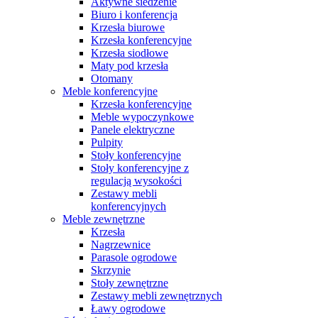
Aktywne siedzenie
Biuro i konferencja
Krzesła biurowe
Krzesła konferencyjne
Krzesła siodłowe
Maty pod krzesła
Otomany
Meble konferencyjne
Krzesła konferencyjne
Meble wypoczynkowe
Panele elektryczne
Pulpity
Stoły konferencyjne
Stoły konferencyjne z
regulacją wysokości
Zestawy mebli
konferencyjnych
Meble zewnętrzne
Krzesła
Nagrzewnice
Parasole ogrodowe
Skrzynie
Stoły zewnętrzne
Zestawy mebli zewnętrznych
Ławy ogrodowe