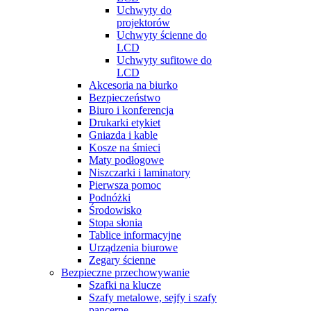
Uchwyty do
projektorów
Uchwyty ścienne do
LCD
Uchwyty sufitowe do
LCD
Akcesoria na biurko
Bezpieczeństwo
Biuro i konferencja
Drukarki etykiet
Gniazda i kable
Kosze na śmieci
Maty podłogowe
Niszczarki i laminatory
Pierwsza pomoc
Podnóżki
Środowisko
Stopa słonia
Tablice informacyjne
Urządzenia biurowe
Zegary ścienne
Bezpieczne przechowywanie
Szafki na klucze
Szafy metalowe, sejfy i szafy
pancerne