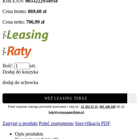
Kod EAN:
0655222934918
Cena brutto:
869,60 zł
Cena netto:
706,99 zł
Ilość:
szt.
Dodaj do koszyka
dodaj do schowka
WEŹ LEASING TERAZ
Przed wzięciem leasingu potwierdź asortyment i cenę tel.:
22 364 55 55
,
601 448 449
lub @:
bok@wyposazamyfirmy.pl
Zapytaj o produkt
Poleć znajomemu
Specyfikacja PDF
Opis produktu