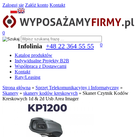
Zaloguj się
Załóż konto
Kontakt
0
Infolinia
+48 22 364 55 55
0
Katalog produktów
Indywidualne Projekty B2B
Współpraca z Dostawcami
Kontakt
Raty/Leasing
Strona główna
»
Sprzęt Telekomunikacyjny i Informatyczny
»
Skanery
»
skanery kodów kreskowych
»
Skaner Czytnik Kodów
Kreskowych 1d & 2d Usb Area Imager