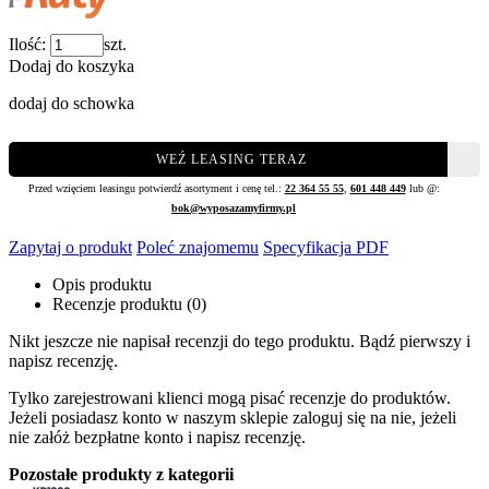
Ilość:
szt.
Dodaj do koszyka
dodaj do schowka
WEŹ LEASING TERAZ
Przed wzięciem leasingu potwierdź asortyment i cenę tel.:
22 364 55 55
,
601 448 449
lub @:
bok@wyposazamyfirmy.pl
Zapytaj o produkt
Poleć znajomemu
Specyfikacja PDF
Opis produktu
Recenzje produktu (0)
Nikt jeszcze nie napisał recenzji do tego produktu. Bądź pierwszy i
napisz recenzję.
Tylko zarejestrowani klienci mogą pisać recenzje do produktów.
Jeżeli posiadasz konto w naszym sklepie zaloguj się na nie, jeżeli
nie załóż bezpłatne konto i napisz recenzję.
Pozostałe produkty z kategorii