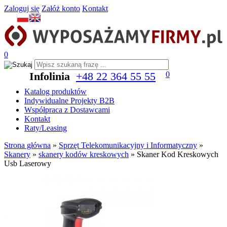
Zaloguj się
Załóż konto
Kontakt
0
Infolinia
+48 22 364 55 55
0
Katalog produktów
Indywidualne Projekty B2B
Współpraca z Dostawcami
Kontakt
Raty/Leasing
Strona główna
»
Sprzęt Telekomunikacyjny i Informatyczny
»
Skanery
»
skanery kodów kreskowych
»
Skaner Kod Kreskowych
Usb Laserowy