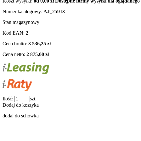
Koszt wysyłki:
od 0,00 zł
Dostępne formy wysyłki dla oglądanego
Numer katalogowy:
AJ_25913
Stan magazynowy:
Kod EAN:
2
Cena brutto:
3 536,25 zł
Cena netto:
2 875,00 zł
Ilość:
szt.
Dodaj do koszyka
dodaj do schowka