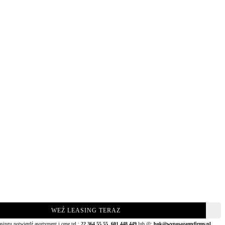
WEŹ LEASING TERAZ
asingu potwierdź asortyment i cenę tel.:
22 364 55 55
,
601 448 449
lub @:
bok@wyposazamyfirmy.pl