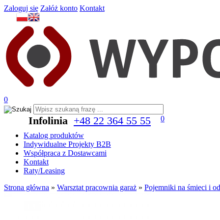
Zaloguj się
Załóż konto
Kontakt
0
Infolinia
+48 22 364 55 55
0
Katalog produktów
Indywidualne Projekty B2B
Współpraca z Dostawcami
Kontakt
Raty/Leasing
Strona główna
»
Warsztat pracownia garaż
»
Pojemniki na śmieci i o