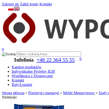
Zaloguj się
Załóż konto
Kontakt
0
Infolinia
+48 22 364 55 55
0
Katalog produktów
Indywidualne Projekty B2B
Współpraca z Dostawcami
Kontakt
Raty/Leasing
Strona główna
»
Przemysł i magazyn
»
Meble Magazynowe
»
Szafy 
Niebieski