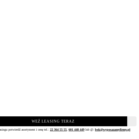
WEŹ LEASING TERAZ
asingu potwierdź asortyment i cenę tel.:
22 364 55 55
,
601 448 449
lub @:
bok@wyposazamyfirmy.pl