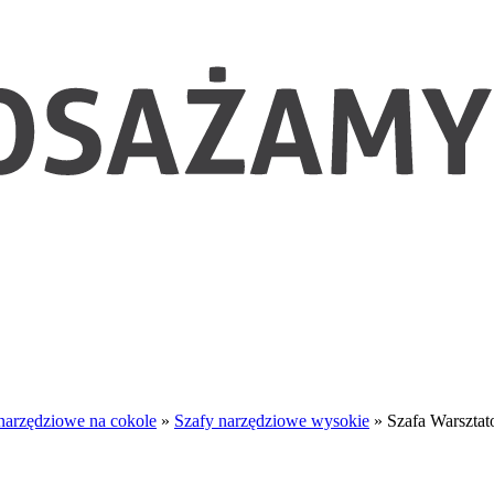
narzędziowe na cokole
»
Szafy narzędziowe wysokie
»
Szafa Warszta