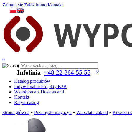
Zaloguj się
Załóż konto
Kontakt
0
Infolinia
+48 22 364 55 55
0
Katalog produktów
Indywidualne Projekty B2B
Współpraca z Dostawcami
Kontakt
Raty/Leasing
Strona główna
»
Przemysł i magazyn
»
Warsztat i zakład
»
Krzesła i 