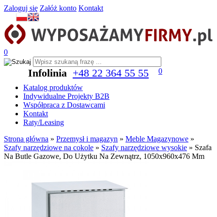
Zaloguj się
Załóż konto
Kontakt
0
Infolinia
+48 22 364 55 55
0
Katalog produktów
Indywidualne Projekty B2B
Współpraca z Dostawcami
Kontakt
Raty/Leasing
Strona główna
»
Przemysł i magazyn
»
Meble Magazynowe
»
Szafy narzędziowe na cokole
»
Szafy narzędziowe wysokie
»
Szafa
Na Butle Gazowe, Do Użytku Na Zewnątrz, 1050x960x476 Mm