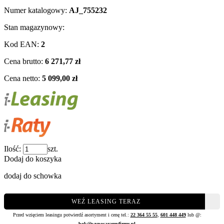
Numer katalogowy:
AJ_755232
Stan magazynowy:
Kod EAN:
2
Cena brutto:
6 271,77 zł
Cena netto:
5 099,00 zł
Ilość:
szt.
Dodaj do koszyka
dodaj do schowka
WEŹ LEASING TERAZ
Przed wzięciem leasingu potwierdź asortyment i cenę tel.:
22 364 55 55
,
601 448 449
lub @:
bok@wyposazamyfirmy.pl