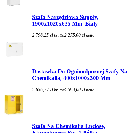
Szafa Narzędziowa Supply,
1900x1020x635 Mm, Biały
2 798,25 zł
2 275,00 zł
brutto
netto
Dostawka Do Ognioodpornej Szafy Na
Chemikalia, 800x1000x300 Mm
5 656,77 zł
4 599,00 zł
brutto
netto
Szafa Na Chemikalia Enclose,
Iskroodporna Fm, 1 Półka,