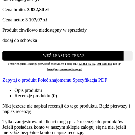
Cena brutto:
3 822,80 zł
Cena netto:
3 107,97 zł
Produkt chwilowo niedostępny w sprzedaży
dodaj do schowka
WEŹ LEASING TERAZ
Przed wzięciem leasingu potwierdź asortyment i cenę tel.:
22 364 55 55
,
601 448 449
lub @:
bok@wyposazamyfirmy.pl
Zapytaj o produkt
Poleć znajomemu
Specyfikacja PDF
Opis produktu
Recenzje produktu (0)
Nikt jeszcze nie napisał recenzji do tego produktu. Bądź pierwszy i
napisz recenzję.
Tylko zarejestrowani klienci mogą pisać recenzje do produktów.
Jeżeli posiadasz konto w naszym sklepie zaloguj się na nie, jeżeli
nie załóż bezpłatne konto i napisz recenzję.