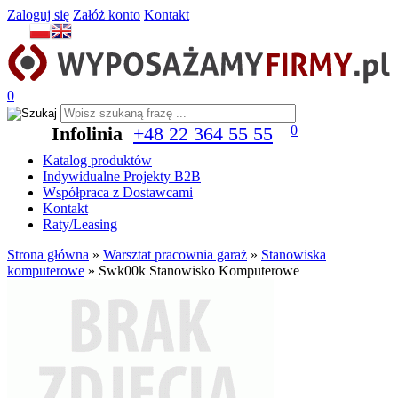
Zaloguj się
Załóż konto
Kontakt
0
Infolinia
+48 22 364 55 55
0
Katalog produktów
Indywidualne Projekty B2B
Współpraca z Dostawcami
Kontakt
Raty/Leasing
Strona główna
»
Warsztat pracownia garaż
»
Stanowiska
komputerowe
»
Swk00k Stanowisko Komputerowe