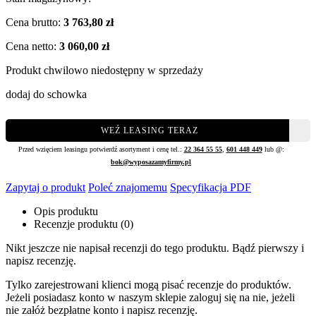
Cena brutto:
3 763,80 zł
Cena netto:
3 060,00 zł
Produkt chwilowo niedostępny w sprzedaży
dodaj do schowka
WEŹ LEASING TERAZ
Przed wzięciem leasingu potwierdź asortyment i cenę tel.:
22 364 55 55
,
601 448 449
lub @:
bok@wyposazamyfirmy.pl
Zapytaj o produkt
Poleć znajomemu
Specyfikacja PDF
Opis produktu
Recenzje produktu (0)
Nikt jeszcze nie napisał recenzji do tego produktu. Bądź pierwszy i
napisz recenzję.
Tylko zarejestrowani klienci mogą pisać recenzje do produktów.
Jeżeli posiadasz konto w naszym sklepie zaloguj się na nie, jeżeli
nie załóż bezpłatne konto i napisz recenzję.