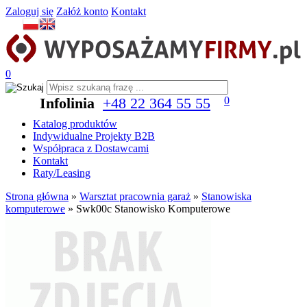
Zaloguj się
Załóż konto
Kontakt
0
Infolinia
+48 22 364 55 55
0
Katalog produktów
Indywidualne Projekty B2B
Współpraca z Dostawcami
Kontakt
Raty/Leasing
Strona główna
»
Warsztat pracownia garaż
»
Stanowiska
komputerowe
»
Swk00c Stanowisko Komputerowe